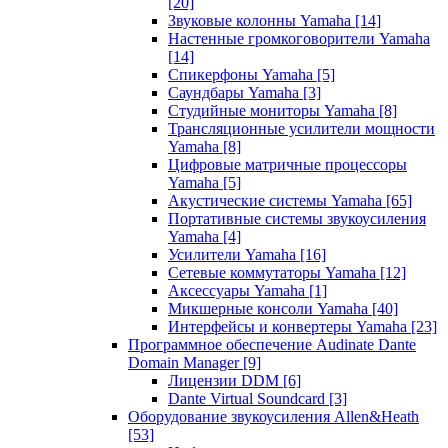
[20]
Звуковые колонны Yamaha
[14]
Настенные громкоговорители Yamaha
[14]
Спикерфоны Yamaha
[5]
Саундбары Yamaha
[3]
Студийные мониторы Yamaha
[8]
Трансляционные усилители мощности
Yamaha
[8]
Цифровые матричные процессоры
Yamaha
[5]
Акустические системы Yamaha
[65]
Портативные системы звукоусиления
Yamaha
[4]
Усилители Yamaha
[16]
Сетевые коммутаторы Yamaha
[12]
Аксессуары Yamaha
[1]
Микшерные консоли Yamaha
[40]
Интерфейсы и конвертеры Yamaha
[23]
Программное обеспечение Audinate Dante
Domain Manager
[9]
Лицензии DDM
[6]
Dante Virtual Soundcard
[3]
Оборудование звукоусиления Allen&Heath
[53]