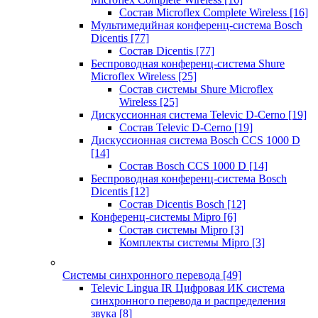
Состав Microflex Complete Wireless
[16]
Мультимедийная конференц-система Bosch
Dicentis
[77]
Состав Dicentis
[77]
Беспроводная конференц-система Shure
Microflex Wireless
[25]
Состав системы Shure Microflex
Wireless
[25]
Дискуссионная система Televic D-Cerno
[19]
Состав Televic D-Cerno
[19]
Дискуссионная система Bosch CCS 1000 D
[14]
Состав Bosch CCS 1000 D
[14]
Беспроводная конференц-система Bosch
Dicentis
[12]
Состав Dicentis Bosch
[12]
Конференц-системы Mipro
[6]
Состав системы Mipro
[3]
Комплекты системы Mipro
[3]
Системы синхронного перевода
[49]
Televic Lingua IR Цифровая ИК система
синхронного перевода и распределения
звука
[8]