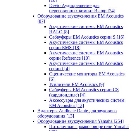
[16]
Devio Аудиорешение для
переговорных комнат Biamp
[24]
Оборудование звукоусиления EM Acoustics
[87]
Акустические системы EM Acoustics
HALO
[8]
Сабвуферы EM Acoustics серии S
[16]
Акустические системы EM Acoustics
серии EMS
[18]
Акустические системы EM Acoustics
серии Reference
[10]
Акустические системы EM Acoustics
серии i
[4]
Сценические мониторы EM Acoustics
[6]
Усилители EM Acoustics
[9]
Сабвуферы EM Acoustics серии CS
(кардиоидные)
[4]
Аксессуары для акустических систем
EM Acoustics
[12]
Адаптеры Audinate Dante для звукового
оборудования
[13]
Оборудование звукоусиления Yamaha
[254]
Потолочные громкоговорители Yamaha