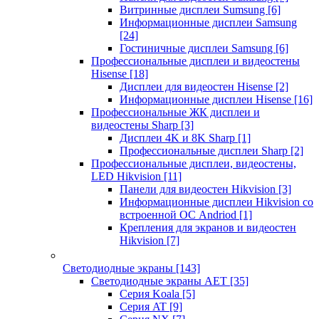
Витринные дисплеи Sumsung
[6]
Информационные дисплеи Samsung
[24]
Гостиничные дисплеи Samsung
[6]
Профессиональные дисплеи и видеостены
Hisense
[18]
Дисплеи для видеостен Hisense
[2]
Информационные дисплеи Hisense
[16]
Профессиональные ЖК дисплеи и
видеостены Sharp
[3]
Дисплеи 4K и 8K Sharp
[1]
Профессиональные дисплеи Sharp
[2]
Профессиональные дисплеи, видеостены,
LED Hikvision
[11]
Панели для видеостен Hikvision
[3]
Информационные дисплеи Hikvision со
встроенной ОС Andriod
[1]
Крепления для экранов и видеостен
Hikvision
[7]
Светодиодные экраны
[143]
Светодиодные экраны AET
[35]
Cерия Koala
[5]
Серия AT
[9]