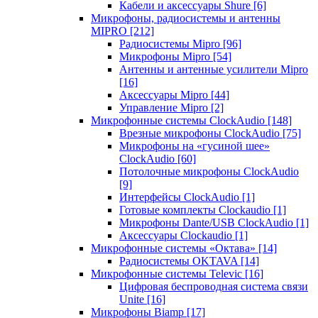
Кабели и аксессуары Shure
[6]
Микрофоны, радиосистемы и антенны
MIPRO
[212]
Радиосистемы Mipro
[96]
Микрофоны Mipro
[54]
Антенны и антенные усилители Mipro
[16]
Аксессуары Mipro
[44]
Управление Mipro
[2]
Микрофонные системы ClockAudio
[148]
Врезные микрофоны ClockAudio
[75]
Микрофоны на «гусиной шее»
ClockAudio
[60]
Потолочные микрофоны ClockAudio
[9]
Интерфейсы ClockAudio
[1]
Готовые комплекты Clockaudio
[1]
Микрофоны Dante/USB ClockAudio
[1]
Аксессуары Clockaudio
[1]
Микрофонные системы «Октава»
[14]
Радиосистемы OKTAVA
[14]
Микрофонные системы Televic
[16]
Цифровая беспроводная система связи
Unite
[16]
Микрофоны Biamp
[17]