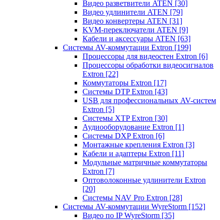
Видео разветвители ATEN
[30]
Видео удлинители ATEN
[79]
Видео конвертеры ATEN
[31]
KVM-переключатели ATEN
[9]
Кабели и аксессуары ATEN
[63]
Системы AV-коммутации Extron
[199]
Процессоры для видеостен Extron
[6]
Процессоры обработки видеосигналов
Extron
[22]
Коммутаторы Extron
[17]
Системы DTP Extron
[43]
USB для профессиональных AV-систем
Extron
[5]
Системы XTP Extron
[30]
Аудиооборудование Extron
[1]
Системы DXP Extron
[6]
Монтажные крепления Extron
[3]
Кабели и адаптеры Extron
[11]
Модульные матричные коммутаторы
Extron
[7]
Оптоволоконные удлинители Extron
[20]
Системы NAV Pro Extron
[28]
Системы AV-коммутации WyreStorm
[152]
Видео по IP WyreStorm
[35]