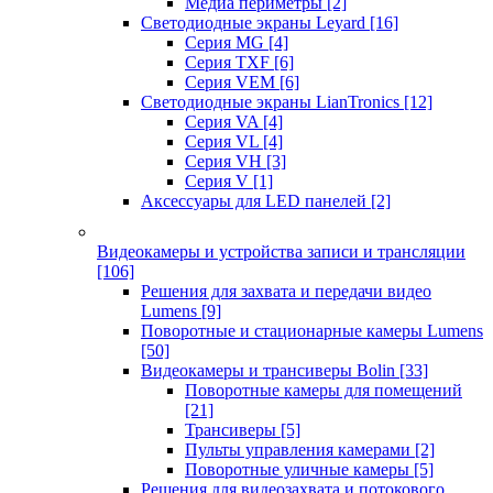
Медиа периметры
[2]
Светодиодные экраны Leyard
[16]
Серия MG
[4]
Серия TXF
[6]
Серия VEM
[6]
Светодиодные экраны LianTronics
[12]
Серия VA
[4]
Серия VL
[4]
Серия VH
[3]
Серия V
[1]
Аксессуары для LED панелей
[2]
Видеокамеры и устройства записи и трансляции
[106]
Решения для захвата и передачи видео
Lumens
[9]
Поворотные и стационарные камеры Lumens
[50]
Видеокамеры и трансиверы Bolin
[33]
Поворотные камеры для помещений
[21]
Трансиверы
[5]
Пульты управления камерами
[2]
Поворотные уличные камеры
[5]
Решения для видеозахвата и потокового