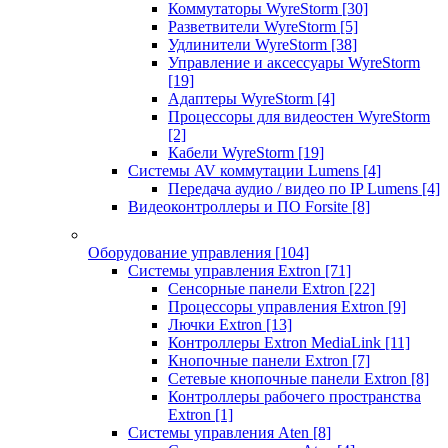
Коммутаторы WyreStorm
[30]
Разветвители WyreStorm
[5]
Удлинители WyreStorm
[38]
Управление и аксессуары WyreStorm
[19]
Адаптеры WyreStorm
[4]
Процессоры для видеостен WyreStorm
[2]
Кабели WyreStorm
[19]
Системы AV коммутации Lumens
[4]
Передача аудио / видео по IP Lumens
[4]
Видеоконтроллеры и ПО Forsite
[8]
Оборудование управления
[104]
Системы управления Extron
[71]
Сенсорные панели Extron
[22]
Процессоры управления Extron
[9]
Лючки Extron
[13]
Контроллеры Extron MediaLink
[11]
Кнопочные панели Extron
[7]
Сетевые кнопочные панели Extron
[8]
Контроллеры рабочего пространства
Extron
[1]
Системы управления Aten
[8]