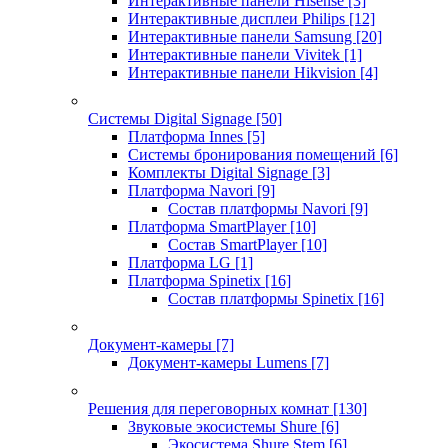
Интерактивные панели Hisense
[3]
Интерактивные дисплеи Philips
[12]
Интерактивные панели Samsung
[20]
Интерактивные панели Vivitek
[1]
Интерактивные панели Hikvision
[4]
Системы Digital Signage
[50]
Платформа Innes
[5]
Системы бронирования помещений
[6]
Комплекты Digital Signage
[3]
Платформа Navori
[9]
Состав платформы Navori
[9]
Платформа SmartPlayer
[10]
Состав SmartPlayer
[10]
Платформа LG
[1]
Платформа Spinetix
[16]
Состав платформы Spinetix
[16]
Документ-камеры
[7]
Документ-камеры Lumens
[7]
Решения для переговорных комнат
[130]
Звуковые экосистемы Shure
[6]
Экосистема Shure Stem
[6]