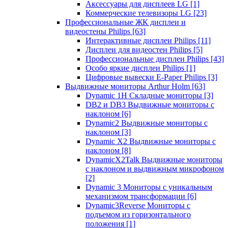
Аксессуары для дисплеев LG
[1]
Коммерческие телевизоры LG
[23]
Профессиональные ЖК дисплеи и
видеостены Philips
[63]
Интерактивные дисплеи Philips
[11]
Дисплеи для видеостен Philips
[5]
Профессиональные дисплеи Philips
[43]
Особо яркие дисплеи Philips
[1]
Цифровые вывески E-Paper Philips
[3]
Выдвижные мониторы Arthur Holm
[63]
Dynamic 1Н Складные мониторы
[3]
DB2 и DB3 Выдвижные мониторы с
наклоном
[6]
Dynamic2 Выдвижные мониторы с
наклоном
[3]
Dynamic X2 Выдвижные мониторы с
наклоном
[8]
DynamicX2Talk Выдвижные мониторы
с наклоном и выдвижным микрофоном
[2]
Dynamic 3 Мониторы с уникальным
механизмом трансформации
[6]
Dynamic3Reverse Мониторы с
подъемом из горизонтального
положения
[1]