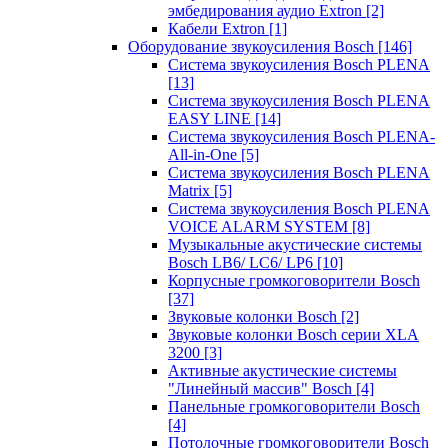
эмбедирования аудио Extron
[2]
Кабели Extron
[1]
Оборудование звукоусиления Bosch
[146]
Система звукоусиления Bosch PLENA
[13]
Система звукоусиления Bosch PLENA
EASY LINE
[14]
Система звукоусиления Bosch PLENA-
All-in-One
[5]
Система звукоусиления Bosch PLENA
Matrix
[5]
Система звукоусиления Bosch PLENA
VOICE ALARM SYSTEM
[8]
Музыкальные акустические системы
Bosch LB6/ LC6/ LP6
[10]
Корпусные громкоговорители Bosch
[37]
Звуковые колонки Bosch
[2]
Звуковые колонки Bosch серии XLA
3200
[3]
Активные акустические системы
"Линейный массив" Bosch
[4]
Панельные громкоговорители Bosch
[4]
Потолочные громкоговорители Bosch