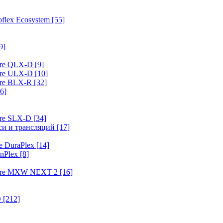
flex Ecosystem
[55]
9]
ure QLX-D
[9]
ure ULX-D
[10]
ure BLX-R
[32]
6]
ure SLX-D
[34]
иси и трансляций
[17]
e DuraPlex
[14]
nPlex
[8]
hure MXW NEXT 2
[16]
O
[212]