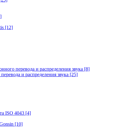
]
tis
[12]
онного перевода и распределения звука
[8]
 перевода и распределения звука
[25]
та ISO 4043
[4]
 Gonsin
[10]