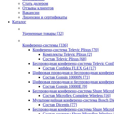
Стать дилером
Отзывы клиентов
Вакансии
Лицензии и сертификаты
Каталог
Уцененные товары
[32]
Конференц-системы
[336]
Конференц-система Televic Plixus
[70]
Комплекты Televic Plixus
[2]
Состав Televic Plixus
[68]
Беспроводная конференц-система Televic Con
Состав Confidea FLEX G4
[17]
Цифровая проводная и беспроводная конфере
Состав Gonsin 10000N
[71]
Цифровая проводная и беспроводная конфере
Состав Gonsin 10000E
[9]
Беспроводная конференц-система Shure Microfl
Состав Microflex Complete Wireless
[16]
Мультимедийная конференц-система Bosch Dic
Состав Dicentis
[77]
Беспроводная конференц-система Shure Microfl
Состав системы Shure Microflex Wireless