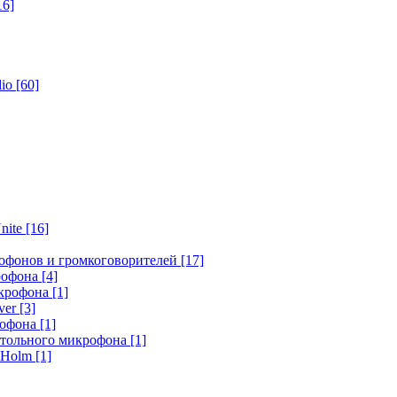
16]
dio
[60]
nite
[16]
офонов и громкоговорителей
[17]
крофона
[4]
икрофона
[1]
ver
[3]
рофона
[1]
стольного микрофона
[1]
r Holm
[1]