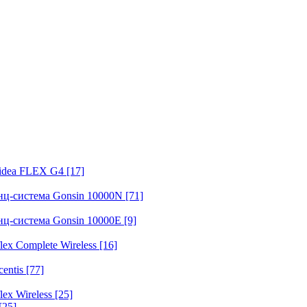
fidea FLEX G4
[17]
нц-система Gonsin 10000N
[71]
нц-система Gonsin 10000E
[9]
ex Complete Wireless
[16]
entis
[77]
ex Wireless
[25]
[25]