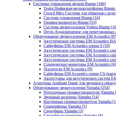
Системы управления звуком Biamp
[186]
Tesira Цифровая медиаплатформа Biamp
Crowd Mics Система для общения с ауд
Система управления Biamp
[16]
Громкоговорители Biamp
[53]
Система звукоусиления Voltera Biamp
[16
Devio Аудиорешение для переговорных
Оборудование звукоусиления EM Acoustics
[87
Акустические системы EM Acoustics 
Сабвуферы EM Acoustics серии S
[16]
Акустические системы EM Acoustics с
Акустические системы EM Acoustics сер
Акустические системы EM Acoustics сер
Сценические мониторы EM Acoustics
[6]
Усилители EM Acoustics
[9]
Сабвуферы EM Acoustics серии CS (кар
Аксессуары для акустических систем EM
Адаптеры Audinate Dante для звукового обор
Оборудование звукоусиления Yamaha
[254]
Потолочные громкоговорители Yamaha
Звуковые колонны Yamaha
[14]
Настенные громкоговорители Yamaha
[1
Спикерфоны Yamaha
[5]
Саундбары Yamaha
[3]
Студийные мониторы Yamaha
[8]