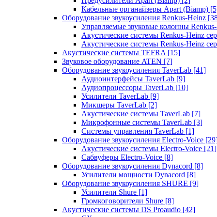
Предусилители Apart (Biamp)
[2]
Кабельные органайзеры Apart (Biamp)
[5
Оборудование звукоусиления Renkus-Heinz
[3
Управляемые звуковые колонны Renkus
Акустические системы Renkus-Heinz с
Акустические системы Renkus-Heinz сер
Акустические системы TEFRA
[15]
Звуковое оборудование ATEN
[7]
Оборудование звукоусиления TaverLab
[41]
Аудиоинтерфейсы TaverLab
[9]
Аудиопроцессоры TaverLab
[10]
Усилители TaverLab
[9]
Микшеры TaverLab
[2]
Акустические системы TaverLab
[7]
Микрофонные системы TaverLab
[3]
Системы управления TaverLab
[1]
Оборудование звукоусиления Electro-Voice
[29
Акустические системы Electro-Voice
[21]
Сабвуферы Electro-Voice
[8]
Оборудование звукоусиления Dynacord
[8]
Усилители мощности Dynacord
[8]
Оборудование звукоусиления SHURE
[9]
Усилители Shure
[1]
Громкоговорители Shure
[8]
Акустические системы DS Proaudio
[42]