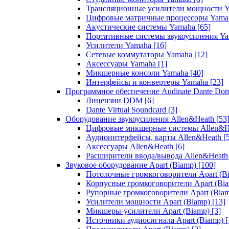
Трансляционные усилители мощности 
Цифровые матричные процессоры Yam
Акустические системы Yamaha
[65]
Портативные системы звукоусиления Y
Усилители Yamaha
[16]
Сетевые коммутаторы Yamaha
[12]
Аксессуары Yamaha
[1]
Микшерные консоли Yamaha
[40]
Интерфейсы и конвертеры Yamaha
[23]
Программное обеспечение Audinate Dante Do
Лицензии DDM
[6]
Dante Virtual Soundcard
[3]
Оборудование звукоусиления Allen&Heath
[53
Цифровые микшерные системы Allen&
Аудиоинтерфейсы, карты Allen&Heath
[
Аксессуары Allen&Heath
[6]
Расширители ввода/вывода Allen&Heat
Звуковое оборудование Apart (Biamp)
[100]
Потолочные громкоговорители Apart (B
Корпусные громкоговорители Apart (Bi
Рупорные громкоговорители Apart (Bia
Усилители мощности Apart (Biamp)
[13]
Микшеры-усилители Apart (Biamp)
[3]
Источники аудиосигнала Apart (Biamp)
[