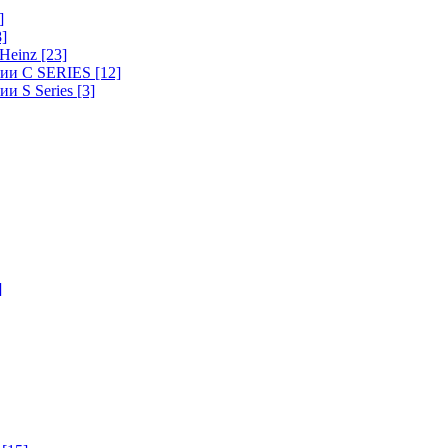
]
8]
-Heinz
[23]
ерии C SERIES
[12]
ии S Series
[3]
]