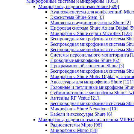
Микрофонные системы и микрофоны
[1053]
Микрофоны, радиосистемы Shure
[629]
Аудиоэкосистема для конференций Micro
Экосистема Shure Stem
[6]
Микшеры и аудиопроцессоры Shure
[2]
Цифровая система Shure Axient Digital
[5
Микрофоны Shure серии Microflex
[128]
Беспроводная микрофонная система Sh
Беспроводная микрофонная система Sh
Беспроводная микрофонная система Sh
Системы персонального мониторинга
[1
Проводные микрофоны Shure
[62]
Программное обеспечение Shure
[3]
Беспроводная микрофонная система Sh
Микрофоны Shure Motiv Digital для зап
Аксессуары для микрофонов Shure
[121]
Головные и петличные микрофоны Shur
Субминиатюрные микрофоны Shure Twi
Антенны RF Venue
[21]
Беспроводная микрофонная система S
Микрофоны Shure Nexadyne
[10]
Кабели и аксессуары Shure
[6]
Микрофоны, радиосистемы и антенны MIPR
Радиосистемы Mipro
[96]
Микрофоны Mipro
[54]