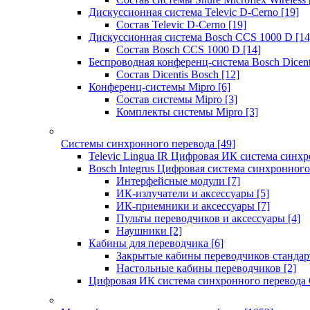
Дискуссионная система Televic D-Cerno
[19]
Состав Televic D-Cerno
[19]
Дискуссионная система Bosch CCS 1000 D
[14
Состав Bosch CCS 1000 D
[14]
Беспроводная конференц-система Bosch Dicen
Состав Dicentis Bosch
[12]
Конференц-системы Mipro
[6]
Состав системы Mipro
[3]
Комплекты системы Mipro
[3]
Системы синхронного перевода
[49]
Televic Lingua IR Цифровая ИК система синхр
Bosch Integrus Цифровая система синхронного
Интерфейсные модули
[7]
ИК-излучатели и аксессуары
[5]
ИК-приемники и аксессуары
[7]
Пульты переводчиков и аксессуары
[4]
Наушники
[2]
Кабины для переводчика
[6]
Закрытые кабины переводчиков стандар
Настольные кабины переводчиков
[2]
Цифровая ИК система синхронного перевода