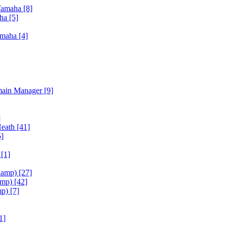
Yamaha
[8]
aha
[5]
amaha
[4]
main Manager
[9]
]
Heath
[41]
5]
h
[1]
iamp)
[27]
amp)
[42]
mp)
[7]
1]