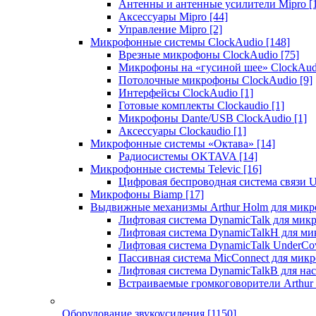
Антенны и антенные усилители Mipro
[
Аксессуары Mipro
[44]
Управление Mipro
[2]
Микрофонные системы ClockAudio
[148]
Врезные микрофоны ClockAudio
[75]
Микрофоны на «гусиной шее» ClockAu
Потолочные микрофоны ClockAudio
[9]
Интерфейсы ClockAudio
[1]
Готовые комплекты Clockaudio
[1]
Микрофоны Dante/USB ClockAudio
[1]
Аксессуары Clockaudio
[1]
Микрофонные системы «Октава»
[14]
Радиосистемы OKTAVA
[14]
Микрофонные системы Televic
[16]
Цифровая беспроводная система связи U
Микрофоны Biamp
[17]
Выдвижные механизмы Arthur Holm для микр
Лифтовая система DynamicTalk для ми
Лифтовая система DynamicTalkH для м
Лифтовая система DynamicTalk UnderCo
Пассивная система MicConnect для мик
Лифтовая система DynamicTalkB для на
Встраиваемые громкоговорители Arthu
Оборудование звукоусиления
[1150]