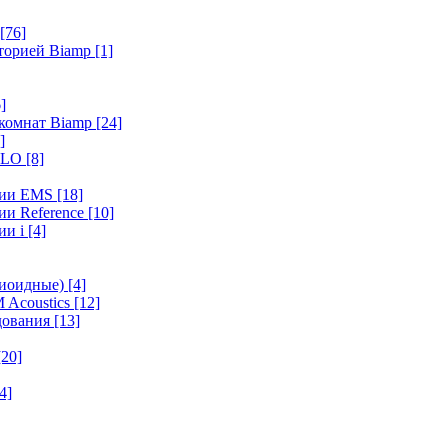
[76]
иторией Biamp
[1]
]
 комнат Biamp
[24]
]
HALO
[8]
ерии EMS
[18]
ии Reference
[10]
ии i
[4]
диоидные)
[4]
 Acoustics
[12]
удования
[13]
[20]
4]