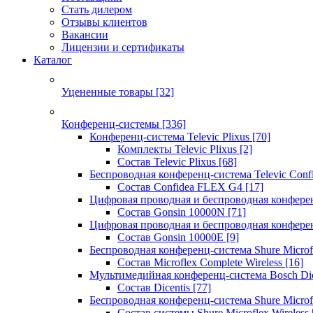
Стать дилером
Отзывы клиентов
Вакансии
Лицензии и сертификаты
Каталог
Уцененные товары
[32]
Конференц-системы
[336]
Конференц-система Televic Plixus
[70]
Комплекты Televic Plixus
[2]
Состав Televic Plixus
[68]
Беспроводная конференц-система Televic Con
Состав Confidea FLEX G4
[17]
Цифровая проводная и беспроводная конфере
Состав Gonsin 10000N
[71]
Цифровая проводная и беспроводная конфере
Состав Gonsin 10000E
[9]
Беспроводная конференц-система Shure Microfl
Состав Microflex Complete Wireless
[16]
Мультимедийная конференц-система Bosch Dic
Состав Dicentis
[77]
Беспроводная конференц-система Shure Microfl
Состав системы Shure Microflex Wireless