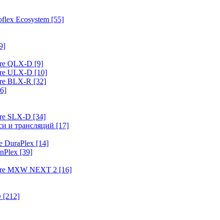
flex Ecosystem
[55]
9]
ure QLX-D
[9]
ure ULX-D
[10]
ure BLX-R
[32]
6]
ure SLX-D
[34]
иси и трансляций
[17]
e DuraPlex
[14]
nPlex
[39]
hure MXW NEXT 2
[16]
O
[212]