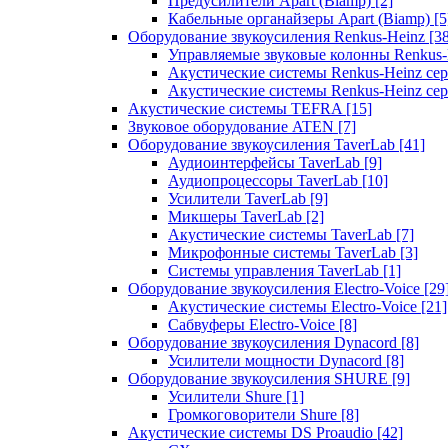
Предусилители Apart (Biamp)
[2]
Кабельные органайзеры Apart (Biamp)
[5
Оборудование звукоусиления Renkus-Heinz
[3
Управляемые звуковые колонны Renkus
Акустические системы Renkus-Heinz с
Акустические системы Renkus-Heinz сер
Акустические системы TEFRA
[15]
Звуковое оборудование ATEN
[7]
Оборудование звукоусиления TaverLab
[41]
Аудиоинтерфейсы TaverLab
[9]
Аудиопроцессоры TaverLab
[10]
Усилители TaverLab
[9]
Микшеры TaverLab
[2]
Акустические системы TaverLab
[7]
Микрофонные системы TaverLab
[3]
Системы управления TaverLab
[1]
Оборудование звукоусиления Electro-Voice
[29
Акустические системы Electro-Voice
[21]
Сабвуферы Electro-Voice
[8]
Оборудование звукоусиления Dynacord
[8]
Усилители мощности Dynacord
[8]
Оборудование звукоусиления SHURE
[9]
Усилители Shure
[1]
Громкоговорители Shure
[8]
Акустические системы DS Proaudio
[42]