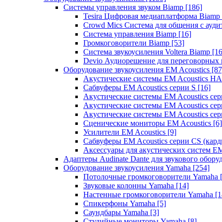
Системы управления звуком Biamp
[186]
Tesira Цифровая медиаплатформа Biamp
Crowd Mics Система для общения с ауд
Система управления Biamp
[16]
Громкоговорители Biamp
[53]
Система звукоусиления Voltera Biamp
[16
Devio Аудиорешение для переговорных
Оборудование звукоусиления EM Acoustics
[87
Акустические системы EM Acoustics 
Сабвуферы EM Acoustics серии S
[16]
Акустические системы EM Acoustics с
Акустические системы EM Acoustics сер
Акустические системы EM Acoustics сер
Сценические мониторы EM Acoustics
[6]
Усилители EM Acoustics
[9]
Сабвуферы EM Acoustics серии CS (кар
Аксессуары для акустических систем EM
Адаптеры Audinate Dante для звукового обор
Оборудование звукоусиления Yamaha
[254]
Потолочные громкоговорители Yamaha
Звуковые колонны Yamaha
[14]
Настенные громкоговорители Yamaha
[1
Спикерфоны Yamaha
[5]
Саундбары Yamaha
[3]
Студийные мониторы Yamaha
[8]