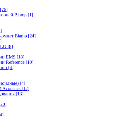
[76]
иторией Biamp
[1]
]
 комнат Biamp
[24]
]
HALO
[8]
ерии EMS
[18]
ии Reference
[10]
ии i
[4]
диоидные)
[4]
 Acoustics
[12]
удования
[13]
[20]
4]