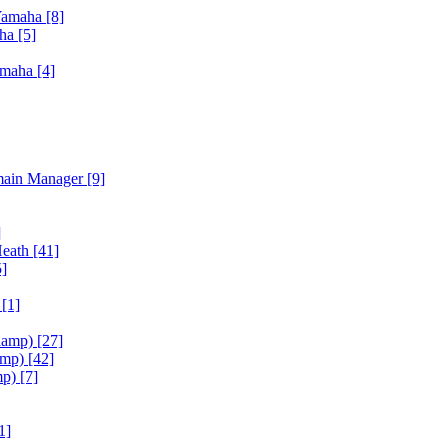
Yamaha
[8]
aha
[5]
amaha
[4]
main Manager
[9]
]
Heath
[41]
5]
h
[1]
iamp)
[27]
amp)
[42]
mp)
[7]
1]