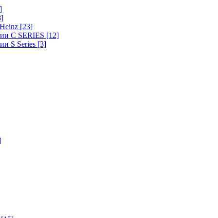
]
8]
-Heinz
[23]
ерии C SERIES
[12]
ии S Series
[3]
]