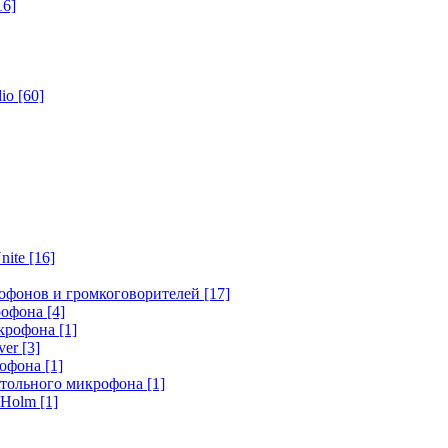
16]
dio
[60]
nite
[16]
офонов и громкоговорителей
[17]
крофона
[4]
икрофона
[1]
ver
[3]
рофона
[1]
стольного микрофона
[1]
r Holm
[1]