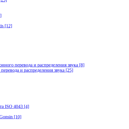
]
tis
[12]
онного перевода и распределения звука
[8]
 перевода и распределения звука
[25]
та ISO 4043
[4]
 Gonsin
[10]