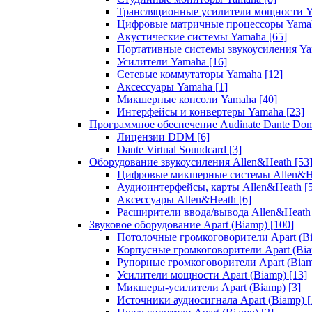
Трансляционные усилители мощности 
Цифровые матричные процессоры Yam
Акустические системы Yamaha
[65]
Портативные системы звукоусиления Y
Усилители Yamaha
[16]
Сетевые коммутаторы Yamaha
[12]
Аксессуары Yamaha
[1]
Микшерные консоли Yamaha
[40]
Интерфейсы и конвертеры Yamaha
[23]
Программное обеспечение Audinate Dante Do
Лицензии DDM
[6]
Dante Virtual Soundcard
[3]
Оборудование звукоусиления Allen&Heath
[53
Цифровые микшерные системы Allen&
Аудиоинтерфейсы, карты Allen&Heath
[
Аксессуары Allen&Heath
[6]
Расширители ввода/вывода Allen&Heat
Звуковое оборудование Apart (Biamp)
[100]
Потолочные громкоговорители Apart (B
Корпусные громкоговорители Apart (Bi
Рупорные громкоговорители Apart (Bia
Усилители мощности Apart (Biamp)
[13]
Микшеры-усилители Apart (Biamp)
[3]
Источники аудиосигнала Apart (Biamp)
[