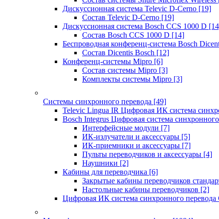
Дискуссионная система Televic D-Cerno
[19]
Состав Televic D-Cerno
[19]
Дискуссионная система Bosch CCS 1000 D
[14
Состав Bosch CCS 1000 D
[14]
Беспроводная конференц-система Bosch Dicen
Состав Dicentis Bosch
[12]
Конференц-системы Mipro
[6]
Состав системы Mipro
[3]
Комплекты системы Mipro
[3]
Системы синхронного перевода
[49]
Televic Lingua IR Цифровая ИК система синхр
Bosch Integrus Цифровая система синхронного
Интерфейсные модули
[7]
ИК-излучатели и аксессуары
[5]
ИК-приемники и аксессуары
[7]
Пульты переводчиков и аксессуары
[4]
Наушники
[2]
Кабины для переводчика
[6]
Закрытые кабины переводчиков стандар
Настольные кабины переводчиков
[2]
Цифровая ИК система синхронного перевода