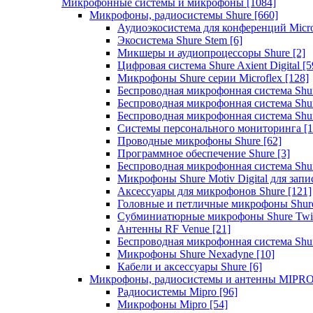
Микрофонные системы и микрофоны
[1084]
Микрофоны, радиосистемы Shure
[660]
Аудиоэкосистема для конференций Micro
Экосистема Shure Stem
[6]
Микшеры и аудиопроцессоры Shure
[2]
Цифровая система Shure Axient Digital
[5
Микрофоны Shure серии Microflex
[128]
Беспроводная микрофонная система Sh
Беспроводная микрофонная система Sh
Беспроводная микрофонная система Sh
Системы персонального мониторинга
[1
Проводные микрофоны Shure
[62]
Программное обеспечение Shure
[3]
Беспроводная микрофонная система Sh
Микрофоны Shure Motiv Digital для зап
Аксессуары для микрофонов Shure
[121]
Головные и петличные микрофоны Shur
Субминиатюрные микрофоны Shure Twi
Антенны RF Venue
[21]
Беспроводная микрофонная система S
Микрофоны Shure Nexadyne
[10]
Кабели и аксессуары Shure
[6]
Микрофоны, радиосистемы и антенны MIPR
Радиосистемы Mipro
[96]
Микрофоны Mipro
[54]