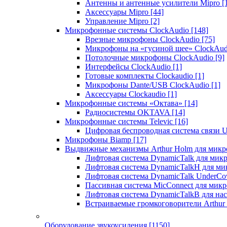
Антенны и антенные усилители Mipro
[
Аксессуары Mipro
[44]
Управление Mipro
[2]
Микрофонные системы ClockAudio
[148]
Врезные микрофоны ClockAudio
[75]
Микрофоны на «гусиной шее» ClockAu
Потолочные микрофоны ClockAudio
[9]
Интерфейсы ClockAudio
[1]
Готовые комплекты Clockaudio
[1]
Микрофоны Dante/USB ClockAudio
[1]
Аксессуары Clockaudio
[1]
Микрофонные системы «Октава»
[14]
Радиосистемы OKTAVA
[14]
Микрофонные системы Televic
[16]
Цифровая беспроводная система связи U
Микрофоны Biamp
[17]
Выдвижные механизмы Arthur Holm для микр
Лифтовая система DynamicTalk для ми
Лифтовая система DynamicTalkH для м
Лифтовая система DynamicTalk UnderCo
Пассивная система MicConnect для мик
Лифтовая система DynamicTalkB для на
Встраиваемые громкоговорители Arthu
Оборудование звукоусиления
[1150]