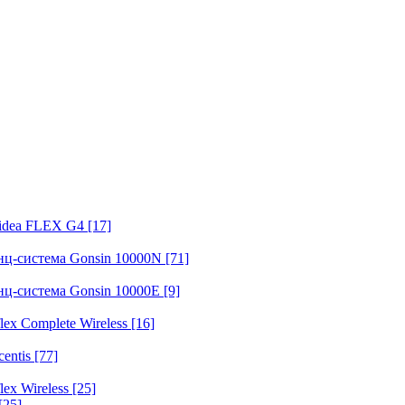
fidea FLEX G4
[17]
нц-система Gonsin 10000N
[71]
нц-система Gonsin 10000E
[9]
ex Complete Wireless
[16]
entis
[77]
ex Wireless
[25]
[25]