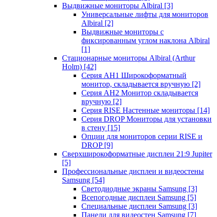
Выдвижные мониторы Albiral
[3]
Универсальные лифты для мониторов
Albiral
[2]
Выдвижные мониторы с
фиксированным углом наклона Albiral
[1]
Стационарные мониторы Albiral (Arthur
Holm)
[42]
Серия AH1 Широкоформатный
монитор, складывается вручную
[2]
Серия AH2 Монитор складывается
вручную
[2]
Серия RISE Настенные мониторы
[14]
Серия DROP Мониторы для установки
в стену
[15]
Опции для мониторов серии RISE и
DROP
[9]
Сверхширокоформатные дисплеи 21:9 Jupiter
[5]
Профессиональные дисплеи и видеостены
Samsung
[54]
Светодиодные экраны Samsung
[3]
Всепогодные дисплеи Samsung
[5]
Специальные дисплеи Samsung
[3]
Панели для видеостен Samsung
[7]