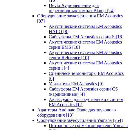
[16]
Devio Аудиорешение для
переговорных комнат Biamp
[24]
Оборудование звукоусиления EM Acoustics
[87]
Акустические системы EM Acoustics
HALO
[8]
Сабвуферы EM Acoustics серии S
[16]
Акустические системы EM Acoustics
серии EMS
[18]
Акустические системы EM Acoustics
серии Reference
[10]
Акустические системы EM Acoustics
серии i
[4]
Сценические мониторы EM Acoustics
[6]
Усилители EM Acoustics
[9]
Сабвуферы EM Acoustics серии CS
(кардиоидные)
[4]
Аксессуары для акустических систем
EM Acoustics
[12]
Адаптеры Audinate Dante для звукового
оборудования
[13]
Оборудование звукоусиления Yamaha
[254]
Потолочные громкоговорители Yamaha