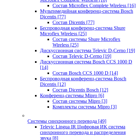
Состав Microflex Complete Wireless
[16]
Мультимедийная конференц-система Bosch
Dicentis
[77]
Состав Dicentis
[77]
Беспроводная конференц-система Shure
Microflex Wireless
[25]
Состав системы Shure Microflex
Wireless
[25]
Дискуссионная система Televic D-Cerno
[19]
Состав Televic D-Cerno
[19]
Дискуссионная система Bosch CCS 1000 D
[14]
Состав Bosch CCS 1000 D
[14]
Беспроводная конференц-система Bosch
Dicentis
[12]
Состав Dicentis Bosch
[12]
Конференц-системы Mipro
[6]
Состав системы Mipro
[3]
Комплекты системы Mipro
[3]
Системы синхронного перевода
[49]
Televic Lingua IR Цифровая ИК система
синхронного перевода и распределения
звука
[8]