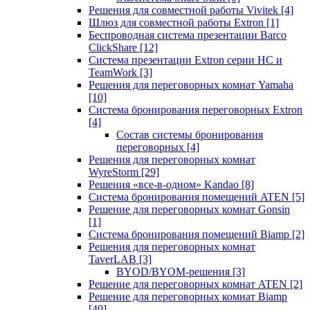
Решения для совместной работы Vivitek
[4]
Шлюз для совместной работы Extron
[1]
Беспроводная система презентации Barco
ClickShare
[12]
Система презентации Extron серии HC и
TeamWork
[3]
Решения для переговорных комнат Yamaha
[10]
Система бронирования переговорных Extron
[4]
Состав системы бронирования
переговорных
[4]
Решения для переговорных комнат
WyreStorm
[29]
Решения «все-в-одном» Kandao
[8]
Система бронирования помещений ATEN
[5]
Решение для переговорных комнат Gonsin
[1]
Система бронирования помещений Biamp
[2]
Решения для переговорных комнат
TaverLAB
[3]
BYOD/BYOM-решения
[3]
Решение для переговорных комнат ATEN
[2]
Решение для переговорных комнат Biamp
[40]