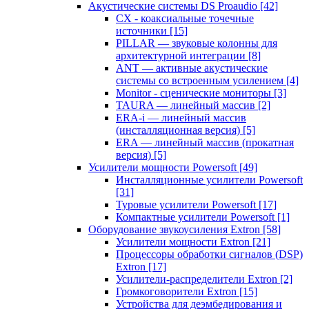
Акустические системы DS Proaudio
[42]
CX - коаксиальные точечные
источники
[15]
PILLAR — звуковые колонны для
архитектурной интеграции
[8]
ANT — активные акустические
системы со встроенным усилением
[4]
Monitor - сценические мониторы
[3]
TAURA — линейный массив
[2]
ERA-i — линейный массив
(инсталляционная версия)
[5]
ERA — линейный массив (прокатная
версия)
[5]
Усилители мощности Powersoft
[49]
Инсталляционные усилители Powersoft
[31]
Туровые усилители Powersoft
[17]
Компактные усилители Powersoft
[1]
Оборудование звукоусиления Extron
[58]
Усилители мощности Extron
[21]
Процессоры обработки сигналов (DSP)
Extron
[17]
Усилители-распределители Extron
[2]
Громкоговорители Extron
[15]
Устройства для деэмбедирования и