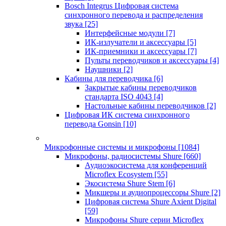
Bosch Integrus Цифровая система
синхронного перевода и распределения
звука
[25]
Интерфейсные модули
[7]
ИК-излучатели и аксессуары
[5]
ИК-приемники и аксессуары
[7]
Пульты переводчиков и аксессуары
[4]
Наушники
[2]
Кабины для переводчика
[6]
Закрытые кабины переводчиков
стандарта ISO 4043
[4]
Настольные кабины переводчиков
[2]
Цифровая ИК система синхронного
перевода Gonsin
[10]
Микрофонные системы и микрофоны
[1084]
Микрофоны, радиосистемы Shure
[660]
Аудиоэкосистема для конференций
Microflex Ecosystem
[55]
Экосистема Shure Stem
[6]
Микшеры и аудиопроцессоры Shure
[2]
Цифровая система Shure Axient Digital
[59]
Микрофоны Shure серии Microflex