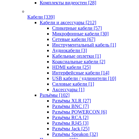
Комплекты видеостен
[28]
Кабели
[339]
Кабели и аксессуары
[212]
Спикерные кабели
[57]
Микрофонные кабели
[30]
Сетевые кабели
[67]
Инструментальный кабель
[1]
Аудиокабели
[3]
Кабельные оплетки
[1]
Коаксиальные кабели
[2]
HDMI кабели
[25]
Интерфейсные кабели
[14]
USB кабели / удлинители
[10]
Силовые кабели
[1]
Аксессуары
[1]
Разъёмы
[102]
Разъёмы XLR
[27]
Разъёмы BNC
[7]
Разъёмы POWERCON
[6]
Разъёмы RCA
[2]
Разъёмы RJ45
[3]
Разъёмы Jack
[25]
Разъёмы Speakon
[32]