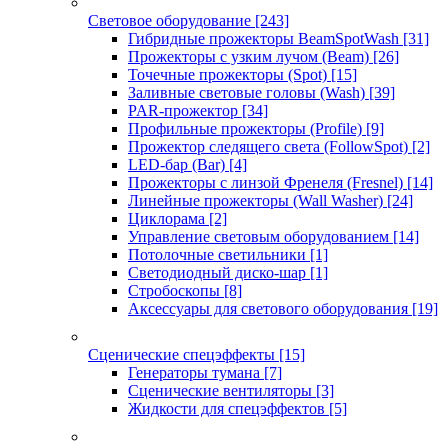
Световое оборудование
[243]
Гибридные прожекторы BeamSpotWash
[31]
Прожекторы с узким лучом (Beam)
[26]
Точечные прожекторы (Spot)
[15]
Заливные световые головы (Wash)
[39]
PAR-прожектор
[34]
Профильные прожекторы (Profile)
[9]
Прожектор следящего света (FollowSpot)
[2]
LED-бар (Bar)
[4]
Прожекторы с линзой Френеля (Fresnel)
[14]
Линейные прожекторы (Wall Washer)
[24]
Циклорама
[2]
Управление световым оборудованием
[14]
Потолочные светильники
[1]
Светодиодный диско-шар
[1]
Стробоскопы
[8]
Аксессуары для светового оборудования
[19]
Сценические спецэффекты
[15]
Генераторы тумана
[7]
Сценические вентиляторы
[3]
Жидкости для спецэффектов
[5]