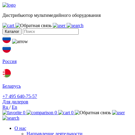
Дистрибьютор мультимедийного оборудования
Каталог
Россия
Беларусь
+7 495 640-75-57
Для дилеров
Ru
/
En
0
0
0
О нас
Направление деятельности