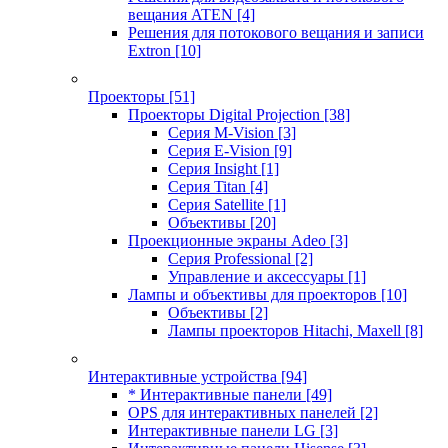
вещания ATEN
[4]
Решения для потокового вещания и записи
Extron
[10]
Проекторы
[51]
Проекторы Digital Projection
[38]
Серия M-Vision
[3]
Серия E-Vision
[9]
Серия Insight
[1]
Серия Titan
[4]
Серия Satellite
[1]
Объективы
[20]
Проекционные экраны Adeo
[3]
Серия Professional
[2]
Управление и аксессуары
[1]
Лампы и объективы для проекторов
[10]
Объективы
[2]
Лампы проекторов Hitachi, Maxell
[8]
Интерактивные устройства
[94]
* Интерактивные панели
[49]
OPS для интерактивных панелей
[2]
Интерактивные панели LG
[3]