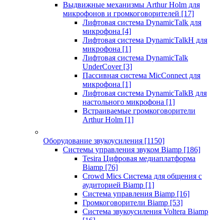
Выдвижные механизмы Arthur Holm для
микрофонов и громкоговорителей
[17]
Лифтовая система DynamicTalk для
микрофона
[4]
Лифтовая система DynamicTalkH для
микрофона
[1]
Лифтовая система DynamicTalk
UnderCover
[3]
Пассивная система MicConnect для
микрофона
[1]
Лифтовая система DynamicTalkB для
настольного микрофона
[1]
Встраиваемые громкоговорители
Arthur Holm
[1]
Оборудование звукоусиления
[1150]
Системы управления звуком Biamp
[186]
Tesira Цифровая медиаплатформа
Biamp
[76]
Crowd Mics Система для общения с
аудиторией Biamp
[1]
Система управления Biamp
[16]
Громкоговорители Biamp
[53]
Система звукоусиления Voltera Biamp