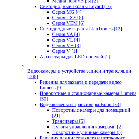
Медиа периметры
[2]
Светодиодные экраны Leyard
[16]
Серия MG
[4]
Серия TXF
[6]
Серия VEM
[6]
Светодиодные экраны LianTronics
[12]
Серия VA
[4]
Серия VL
[4]
Серия VH
[3]
Серия V
[1]
Аксессуары для LED панелей
[2]
Видеокамеры и устройства записи и трансляции
[106]
Решения для захвата и передачи видео
Lumens
[9]
Поворотные и стационарные камеры Lumens
[50]
Видеокамеры и трансиверы Bolin
[33]
Поворотные камеры для помещений
[21]
Трансиверы
[5]
Пульты управления камерами
[2]
Поворотные уличные камеры
[5]
Решения для видеозахвата и потокового