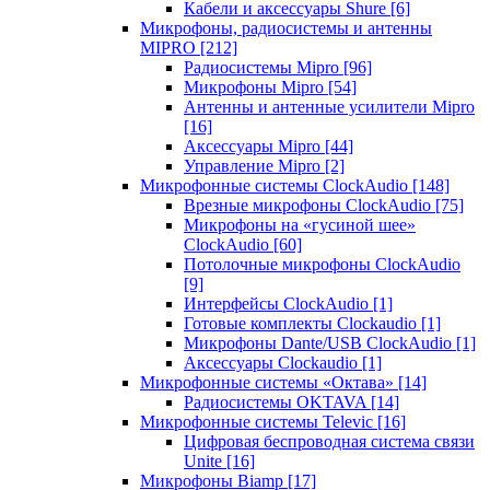
Кабели и аксессуары Shure
[6]
Микрофоны, радиосистемы и антенны
MIPRO
[212]
Радиосистемы Mipro
[96]
Микрофоны Mipro
[54]
Антенны и антенные усилители Mipro
[16]
Аксессуары Mipro
[44]
Управление Mipro
[2]
Микрофонные системы ClockAudio
[148]
Врезные микрофоны ClockAudio
[75]
Микрофоны на «гусиной шее»
ClockAudio
[60]
Потолочные микрофоны ClockAudio
[9]
Интерфейсы ClockAudio
[1]
Готовые комплекты Clockaudio
[1]
Микрофоны Dante/USB ClockAudio
[1]
Аксессуары Clockaudio
[1]
Микрофонные системы «Октава»
[14]
Радиосистемы OKTAVA
[14]
Микрофонные системы Televic
[16]
Цифровая беспроводная система связи
Unite
[16]
Микрофоны Biamp
[17]