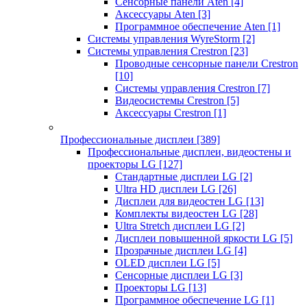
Сенсорные панели Aten
[4]
Аксессуары Aten
[3]
Программное обеспечение Aten
[1]
Системы управления WyreStorm
[2]
Системы управления Crestron
[23]
Проводные сенсорные панели Crestron
[10]
Системы управления Crestron
[7]
Видеосистемы Crestron
[5]
Аксессуары Crestron
[1]
Профессиональные дисплеи
[389]
Профессиональные дисплеи, видеостены и
проекторы LG
[127]
Стандартные дисплеи LG
[2]
Ultra HD дисплеи LG
[26]
Дисплеи для видеостен LG
[13]
Комплекты видеостен LG
[28]
Ultra Stretch дисплеи LG
[2]
Дисплеи повышенной яркости LG
[5]
Прозрачные дисплеи LG
[4]
OLED дисплеи LG
[5]
Сенсорные дисплеи LG
[3]
Проекторы LG
[13]
Программное обеспечение LG
[1]