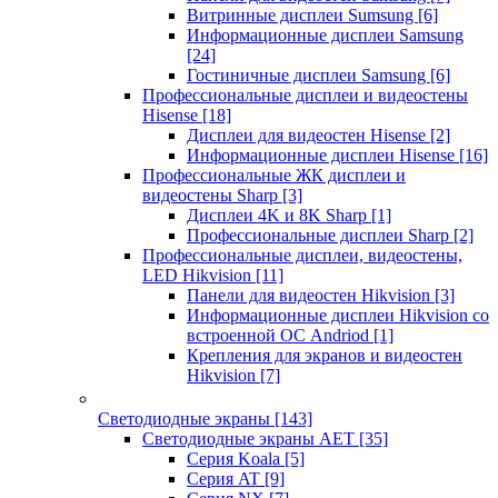
Витринные дисплеи Sumsung
[6]
Информационные дисплеи Samsung
[24]
Гостиничные дисплеи Samsung
[6]
Профессиональные дисплеи и видеостены
Hisense
[18]
Дисплеи для видеостен Hisense
[2]
Информационные дисплеи Hisense
[16]
Профессиональные ЖК дисплеи и
видеостены Sharp
[3]
Дисплеи 4K и 8K Sharp
[1]
Профессиональные дисплеи Sharp
[2]
Профессиональные дисплеи, видеостены,
LED Hikvision
[11]
Панели для видеостен Hikvision
[3]
Информационные дисплеи Hikvision со
встроенной ОС Andriod
[1]
Крепления для экранов и видеостен
Hikvision
[7]
Светодиодные экраны
[143]
Светодиодные экраны AET
[35]
Cерия Koala
[5]
Серия AT
[9]