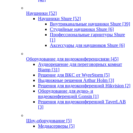
Наушники
[52]
Наушники Shure
[52]
Внутриканальные наушники Shure
[39]
Студийные наушники Shure
[6]
Профессиональные гарнитуры Shure
[1]
Аксессуары для наушников Shure
[6]
Оборудование для видеоконференцсвязи
[45]
Аудиорешение для переговорных комнат
Biamp
[31]
Решение для ВКС от WyreStorm
[5]
Выдвижные решения Arthur Holm
[3]
Решения для видеоконференций Hikvision
[2]
Оборудование для аудио- и
видеоконференций Gonsin
[1]
Решения для видеоконференций TaverLAB
[3]
Шоу-оборудование
[5]
Медиасерверы
[5]