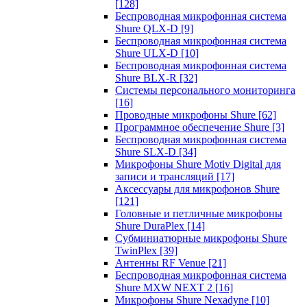
[128]
Беспроводная микрофонная система
Shure QLX-D
[9]
Беспроводная микрофонная система
Shure ULX-D
[10]
Беспроводная микрофонная система
Shure BLX-R
[32]
Системы персонального мониторинга
[16]
Проводные микрофоны Shure
[62]
Программное обеспечение Shure
[3]
Беспроводная микрофонная система
Shure SLX-D
[34]
Микрофоны Shure Motiv Digital для
записи и трансляций
[17]
Аксессуары для микрофонов Shure
[121]
Головные и петличные микрофоны
Shure DuraPlex
[14]
Субминиатюрные микрофоны Shure
TwinPlex
[39]
Антенны RF Venue
[21]
Беспроводная микрофонная система
Shure MXW NEXT 2
[16]
Микрофоны Shure Nexadyne
[10]