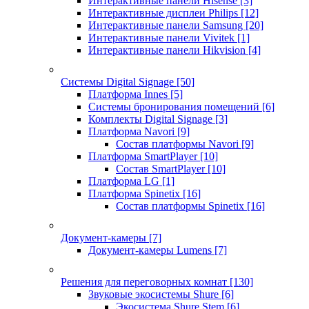
Интерактивные панели Hisense
[3]
Интерактивные дисплеи Philips
[12]
Интерактивные панели Samsung
[20]
Интерактивные панели Vivitek
[1]
Интерактивные панели Hikvision
[4]
Системы Digital Signage
[50]
Платформа Innes
[5]
Системы бронирования помещений
[6]
Комплекты Digital Signage
[3]
Платформа Navori
[9]
Состав платформы Navori
[9]
Платформа SmartPlayer
[10]
Состав SmartPlayer
[10]
Платформа LG
[1]
Платформа Spinetix
[16]
Состав платформы Spinetix
[16]
Документ-камеры
[7]
Документ-камеры Lumens
[7]
Решения для переговорных комнат
[130]
Звуковые экосистемы Shure
[6]
Экосистема Shure Stem
[6]