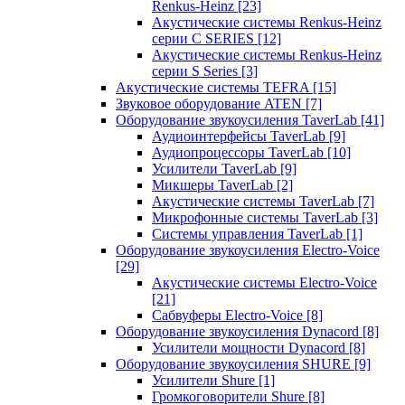
Renkus-Heinz
[23]
Акустические системы Renkus-Heinz
серии C SERIES
[12]
Акустические системы Renkus-Heinz
серии S Series
[3]
Акустические системы TEFRA
[15]
Звуковое оборудование ATEN
[7]
Оборудование звукоусиления TaverLab
[41]
Аудиоинтерфейсы TaverLab
[9]
Аудиопроцессоры TaverLab
[10]
Усилители TaverLab
[9]
Микшеры TaverLab
[2]
Акустические системы TaverLab
[7]
Микрофонные системы TaverLab
[3]
Системы управления TaverLab
[1]
Оборудование звукоусиления Electro-Voice
[29]
Акустические системы Electro-Voice
[21]
Сабвуферы Electro-Voice
[8]
Оборудование звукоусиления Dynacord
[8]
Усилители мощности Dynacord
[8]
Оборудование звукоусиления SHURE
[9]
Усилители Shure
[1]
Громкоговорители Shure
[8]