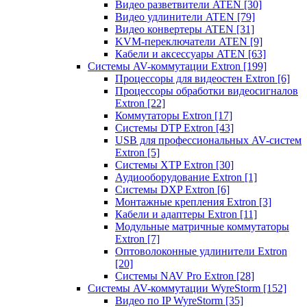
Видео разветвители ATEN
[30]
Видео удлинители ATEN
[79]
Видео конвертеры ATEN
[31]
KVM-переключатели ATEN
[9]
Кабели и аксессуары ATEN
[63]
Системы AV-коммутации Extron
[199]
Процессоры для видеостен Extron
[6]
Процессоры обработки видеосигналов
Extron
[22]
Коммутаторы Extron
[17]
Системы DTP Extron
[43]
USB для профессиональных AV-систем
Extron
[5]
Системы XTP Extron
[30]
Аудиооборудование Extron
[1]
Системы DXP Extron
[6]
Монтажные крепления Extron
[3]
Кабели и адаптеры Extron
[11]
Модульные матричные коммутаторы
Extron
[7]
Оптоволоконные удлинители Extron
[20]
Системы NAV Pro Extron
[28]
Системы AV-коммутации WyreStorm
[152]
Видео по IP WyreStorm
[35]