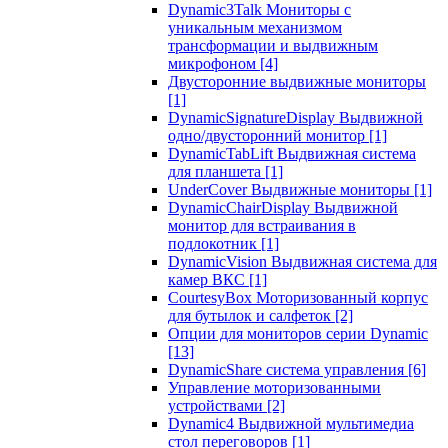
Dynamic3Talk Мониторы с
уникальным механизмом
трансформации и выдвижным
микрофоном
[4]
Двусторонние выдвижные мониторы
[1]
DynamicSignatureDisplay Выдвижной
одно/двусторонний монитор
[1]
DynamicTabLift Выдвижная система
для планшета
[1]
UnderCover Выдвижные мониторы
[1]
DynamicChairDisplay Выдвижной
монитор для встраивания в
подлокотник
[1]
DynamicVision Выдвижная система для
камер ВКС
[1]
CourtesyBox Моторизованный корпус
для бутылок и салфеток
[2]
Опции для мониторов серии Dynamic
[13]
DynamicShare система управления
[6]
Управление моторизованными
устройствами
[2]
Dynamic4 Выдвижной мультимедиа
стол переговоров
[1]