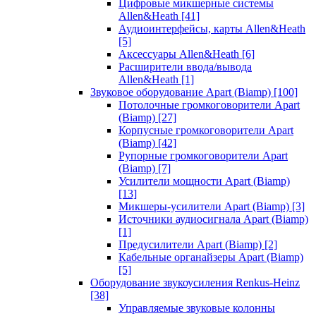
Цифровые микшерные системы
Allen&Heath
[41]
Аудиоинтерфейсы, карты Allen&Heath
[5]
Аксессуары Allen&Heath
[6]
Расширители ввода/вывода
Allen&Heath
[1]
Звуковое оборудование Apart (Biamp)
[100]
Потолочные громкоговорители Apart
(Biamp)
[27]
Корпусные громкоговорители Apart
(Biamp)
[42]
Рупорные громкоговорители Apart
(Biamp)
[7]
Усилители мощности Apart (Biamp)
[13]
Микшеры-усилители Apart (Biamp)
[3]
Источники аудиосигнала Apart (Biamp)
[1]
Предусилители Apart (Biamp)
[2]
Кабельные органайзеры Apart (Biamp)
[5]
Оборудование звукоусиления Renkus-Heinz
[38]
Управляемые звуковые колонны