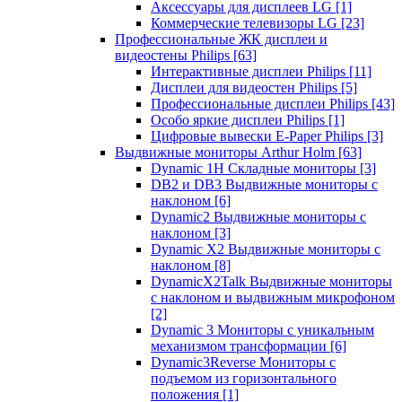
Аксессуары для дисплеев LG
[1]
Коммерческие телевизоры LG
[23]
Профессиональные ЖК дисплеи и
видеостены Philips
[63]
Интерактивные дисплеи Philips
[11]
Дисплеи для видеостен Philips
[5]
Профессиональные дисплеи Philips
[43]
Особо яркие дисплеи Philips
[1]
Цифровые вывески E-Paper Philips
[3]
Выдвижные мониторы Arthur Holm
[63]
Dynamic 1Н Складные мониторы
[3]
DB2 и DB3 Выдвижные мониторы с
наклоном
[6]
Dynamic2 Выдвижные мониторы с
наклоном
[3]
Dynamic X2 Выдвижные мониторы с
наклоном
[8]
DynamicX2Talk Выдвижные мониторы
с наклоном и выдвижным микрофоном
[2]
Dynamic 3 Мониторы с уникальным
механизмом трансформации
[6]
Dynamic3Reverse Мониторы с
подъемом из горизонтального
положения
[1]