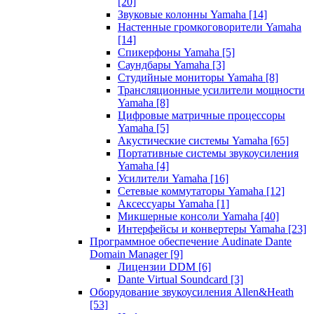
[20]
Звуковые колонны Yamaha
[14]
Настенные громкоговорители Yamaha
[14]
Спикерфоны Yamaha
[5]
Саундбары Yamaha
[3]
Студийные мониторы Yamaha
[8]
Трансляционные усилители мощности
Yamaha
[8]
Цифровые матричные процессоры
Yamaha
[5]
Акустические системы Yamaha
[65]
Портативные системы звукоусиления
Yamaha
[4]
Усилители Yamaha
[16]
Сетевые коммутаторы Yamaha
[12]
Аксессуары Yamaha
[1]
Микшерные консоли Yamaha
[40]
Интерфейсы и конвертеры Yamaha
[23]
Программное обеспечение Audinate Dante
Domain Manager
[9]
Лицензии DDM
[6]
Dante Virtual Soundcard
[3]
Оборудование звукоусиления Allen&Heath
[53]