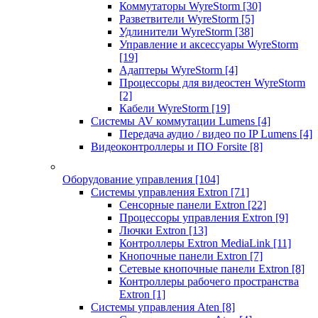
Коммутаторы WyreStorm
[30]
Разветвители WyreStorm
[5]
Удлинители WyreStorm
[38]
Управление и аксессуары WyreStorm
[19]
Адаптеры WyreStorm
[4]
Процессоры для видеостен WyreStorm
[2]
Кабели WyreStorm
[19]
Системы AV коммутации Lumens
[4]
Передача аудио / видео по IP Lumens
[4]
Видеоконтроллеры и ПО Forsite
[8]
Оборудование управления
[104]
Системы управления Extron
[71]
Сенсорные панели Extron
[22]
Процессоры управления Extron
[9]
Лючки Extron
[13]
Контроллеры Extron MediaLink
[11]
Кнопочные панели Extron
[7]
Сетевые кнопочные панели Extron
[8]
Контроллеры рабочего пространства
Extron
[1]
Системы управления Aten
[8]