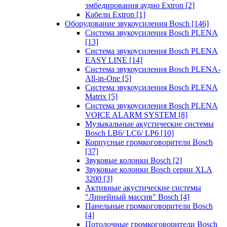
эмбедирования аудио Extron
[2]
Кабели Extron
[1]
Оборудование звукоусиления Bosch
[146]
Система звукоусиления Bosch PLENA
[13]
Система звукоусиления Bosch PLENA
EASY LINE
[14]
Система звукоусиления Bosch PLENA-
All-in-One
[5]
Система звукоусиления Bosch PLENA
Matrix
[5]
Система звукоусиления Bosch PLENA
VOICE ALARM SYSTEM
[8]
Музыкальные акустические системы
Bosch LB6/ LC6/ LP6
[10]
Корпусные громкоговорители Bosch
[37]
Звуковые колонки Bosch
[2]
Звуковые колонки Bosch серии XLA
3200
[3]
Активные акустические системы
"Линейный массив" Bosch
[4]
Панельные громкоговорители Bosch
[4]
Потолочные громкоговорители Bosch