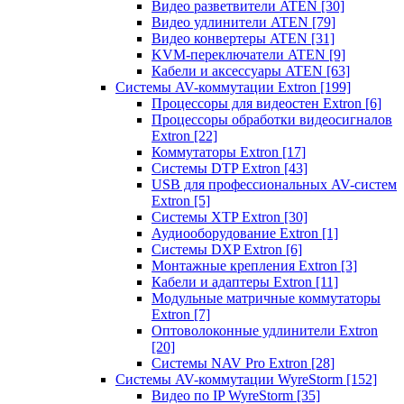
Видео разветвители ATEN
[30]
Видео удлинители ATEN
[79]
Видео конвертеры ATEN
[31]
KVM-переключатели ATEN
[9]
Кабели и аксессуары ATEN
[63]
Системы AV-коммутации Extron
[199]
Процессоры для видеостен Extron
[6]
Процессоры обработки видеосигналов
Extron
[22]
Коммутаторы Extron
[17]
Системы DTP Extron
[43]
USB для профессиональных AV-систем
Extron
[5]
Системы XTP Extron
[30]
Аудиооборудование Extron
[1]
Системы DXP Extron
[6]
Монтажные крепления Extron
[3]
Кабели и адаптеры Extron
[11]
Модульные матричные коммутаторы
Extron
[7]
Оптоволоконные удлинители Extron
[20]
Системы NAV Pro Extron
[28]
Системы AV-коммутации WyreStorm
[152]
Видео по IP WyreStorm
[35]