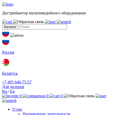
Дистрибьютор мультимедийного оборудования
Каталог
Россия
Беларусь
+7 495 640-75-57
Для дилеров
Ru
/
En
0
0
0
О нас
Направление деятельности