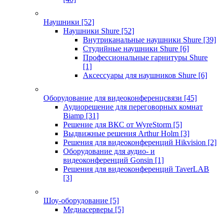
Наушники
[52]
Наушники Shure
[52]
Внутриканальные наушники Shure
[39]
Студийные наушники Shure
[6]
Профессиональные гарнитуры Shure
[1]
Аксессуары для наушников Shure
[6]
Оборудование для видеоконференцсвязи
[45]
Аудиорешение для переговорных комнат
Biamp
[31]
Решение для ВКС от WyreStorm
[5]
Выдвижные решения Arthur Holm
[3]
Решения для видеоконференций Hikvision
[2]
Оборудование для аудио- и
видеоконференций Gonsin
[1]
Решения для видеоконференций TaverLAB
[3]
Шоу-оборудование
[5]
Медиасерверы
[5]