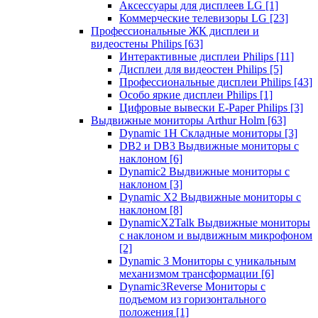
Аксессуары для дисплеев LG
[1]
Коммерческие телевизоры LG
[23]
Профессиональные ЖК дисплеи и
видеостены Philips
[63]
Интерактивные дисплеи Philips
[11]
Дисплеи для видеостен Philips
[5]
Профессиональные дисплеи Philips
[43]
Особо яркие дисплеи Philips
[1]
Цифровые вывески E-Paper Philips
[3]
Выдвижные мониторы Arthur Holm
[63]
Dynamic 1Н Складные мониторы
[3]
DB2 и DB3 Выдвижные мониторы с
наклоном
[6]
Dynamic2 Выдвижные мониторы с
наклоном
[3]
Dynamic X2 Выдвижные мониторы с
наклоном
[8]
DynamicX2Talk Выдвижные мониторы
с наклоном и выдвижным микрофоном
[2]
Dynamic 3 Мониторы с уникальным
механизмом трансформации
[6]
Dynamic3Reverse Мониторы с
подъемом из горизонтального
положения
[1]