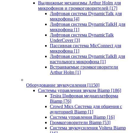
Выдвижные механизмы Arthur Holm для
микрофонов и громкоговорителей
[17]
Лифтовая система DynamicTalk для
микрофона
[4]
Лифтовая система DynamicTalkH для
микрофона
[1]
Лифтовая система DynamicTalk
UnderCover
[3]
Пассивная система MicConnect для
микрофона
[1]
Лифтовая система DynamicTalkB для
настольного микрофона
[1]
Встраиваемые громкоговорители
Arthur Holm
[1]
Оборудование звукоусиления
[1150]
Системы управления звуком Biamp
[186]
Tesira Цифровая медиаплатформа
Biamp
[76]
Crowd Mics Система для общения с
аудиторией Biamp
[1]
Система управления Biamp
[16]
Громкоговорители Biamp
[53]
Система звукоусиления Voltera Biamp