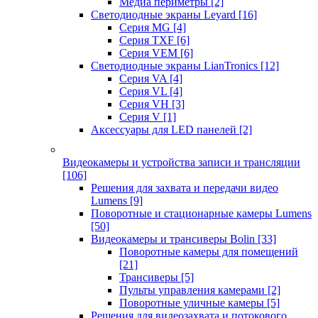
Медиа периметры
[2]
Светодиодные экраны Leyard
[16]
Серия MG
[4]
Серия TXF
[6]
Серия VEM
[6]
Светодиодные экраны LianTronics
[12]
Серия VA
[4]
Серия VL
[4]
Серия VH
[3]
Серия V
[1]
Аксессуары для LED панелей
[2]
Видеокамеры и устройства записи и трансляции
[106]
Решения для захвата и передачи видео
Lumens
[9]
Поворотные и стационарные камеры Lumens
[50]
Видеокамеры и трансиверы Bolin
[33]
Поворотные камеры для помещений
[21]
Трансиверы
[5]
Пульты управления камерами
[2]
Поворотные уличные камеры
[5]
Решения для видеозахвата и потокового