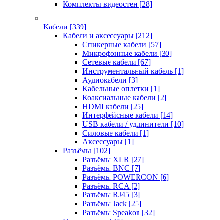
Комплекты видеостен
[28]
Кабели
[339]
Кабели и аксессуары
[212]
Спикерные кабели
[57]
Микрофонные кабели
[30]
Сетевые кабели
[67]
Инструментальный кабель
[1]
Аудиокабели
[3]
Кабельные оплетки
[1]
Коаксиальные кабели
[2]
HDMI кабели
[25]
Интерфейсные кабели
[14]
USB кабели / удлинители
[10]
Силовые кабели
[1]
Аксессуары
[1]
Разъёмы
[102]
Разъёмы XLR
[27]
Разъёмы BNC
[7]
Разъёмы POWERCON
[6]
Разъёмы RCA
[2]
Разъёмы RJ45
[3]
Разъёмы Jack
[25]
Разъёмы Speakon
[32]