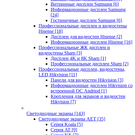
Витринные дисплеи Sumsung
[6]
Информационные дисплеи Samsung
[24]
Гостиничные дисплеи Samsung
[6]
Профессиональные дисплеи и видеостены
Hisense
[18]
Дисплеи для видеостен Hisense
[2]
Информационные дисплеи Hisense
[16]
Профессиональные ЖК дисплеи и
видеостены Sharp
[3]
Дисплеи 4K и 8K Sharp
[1]
Профессиональные дисплеи Sharp
[2]
Профессиональные дисплеи, видеостены,
LED Hikvision
[11]
Панели для видеостен Hikvision
[3]
Информационные дисплеи Hikvision со
встроенной ОС Andriod
[1]
Крепления для экранов и видеостен
Hikvision
[7]
Светодиодные экраны
[143]
Светодиодные экраны AET
[35]
Cерия Koala
[5]
Серия AT
[9]