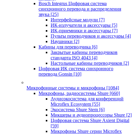
Bosch Integrus Цифровая система
синхронного перевода и распределения
звука
[25]
Интерфейсные модули
[7]
ИК-излучатели и аксессуары
[5]
ИК-приемники и аксессуары
[7]
Пульты переводчиков и аксессуары
[4]
Наушники
[2]
Кабины для переводчика
[6]
Закрытые кабины переводчиков
стандарта ISO 4043
[4]
Настольные кабины переводчиков
[2]
Цифровая ИК система синхронного
перевода Gonsin
[10]
Микрофонные системы и микрофоны
[1084]
Микрофоны, радиосистемы Shure
[660]
Аудиоэкосистема для конференций
Microflex Ecosystem
[55]
Экосистема Shure Stem
[6]
Микшеры и аудиопроцессоры Shure
[2]
Цифровая система Shure Axient Digital
[59]
Микрофоны Shure серии Microflex