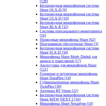
[128]
Беспроводная микрофонная система
Shure QLX-D
[9]
Беспроводная микрофонная система
Shure ULX-D
[10]
Беспроводная микрофонная система
Shure BLX-R
[32]
Системы персонального мониторинга
[16]
Проводные микрофоны Shure
[62]
Программное обеспечение Shure
[3]
Беспроводная микрофонная система
Shure SLX-D
[34]
Микрофоны Shure Motiv Digital для
записи и трансляций
[17]
Аксессуары для микрофонов Shure
[121]
Головные и петличные микрофоны
Shure DuraPlex
[14]
Субминиатюрные микрофоны Shure
TwinPlex
[39]
Антенны RF Venue
[21]
Беспроводная микрофонная система
Shure MXW NEXT 2
[16]
Микрофоны Shure Nexadyne
[10]