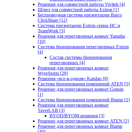
Решения для совместной работы Vivitek
[4]
Шлюз для совместной работы Extron
[1]
Беспроводная система презентации Barco
ClickShare
[12]
Система презентации Extron серии HC и
TeamWork
[3]
Решения для переговорных комнат Yamaha
[10]
Система бронирования переговорных Extron
[4]
Состав системы бронирования
переговорных
[4]
Решения для переговорных комнат
WyreStorm
[29]
Решения «все-в-одном» Kandao
[8]
Система бронирования помещений ATEN
[5]
Решение для переговорных комнат Gonsin
[1]
Система бронирования помещений Biamp
[2]
Решения для переговорных комнат
TaverLAB
[3]
BYOD/BYOM-решения
[3]
Решение для переговорных комнат ATEN
[2]
Решение для переговорных комнат Biamp
[40]