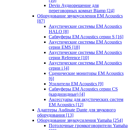
[16]
Devio Аудиорешение для
переговорных комнат Biamp
[24]
Оборудование звукоусиления EM Acoustics
[87]
Акустические системы EM Acoustics
HALO
[8]
Сабвуферы EM Acoustics серии S
[16]
Акустические системы EM Acoustics
серии EMS
[18]
Акустические системы EM Acoustics
серии Reference
[10]
Акустические системы EM Acoustics
серии i
[4]
Сценические мониторы EM Acoustics
[6]
Усилители EM Acoustics
[9]
Сабвуферы EM Acoustics серии CS
(кардиоидные)
[4]
Аксессуары для акустических систем
EM Acoustics
[12]
Адаптеры Audinate Dante для звукового
оборудования
[13]
Оборудование звукоусиления Yamaha
[254]
Потолочные громкоговорители Yamaha