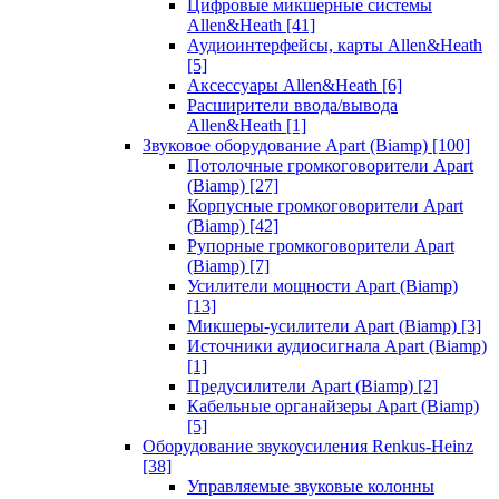
Цифровые микшерные системы
Allen&Heath
[41]
Аудиоинтерфейсы, карты Allen&Heath
[5]
Аксессуары Allen&Heath
[6]
Расширители ввода/вывода
Allen&Heath
[1]
Звуковое оборудование Apart (Biamp)
[100]
Потолочные громкоговорители Apart
(Biamp)
[27]
Корпусные громкоговорители Apart
(Biamp)
[42]
Рупорные громкоговорители Apart
(Biamp)
[7]
Усилители мощности Apart (Biamp)
[13]
Микшеры-усилители Apart (Biamp)
[3]
Источники аудиосигнала Apart (Biamp)
[1]
Предусилители Apart (Biamp)
[2]
Кабельные органайзеры Apart (Biamp)
[5]
Оборудование звукоусиления Renkus-Heinz
[38]
Управляемые звуковые колонны