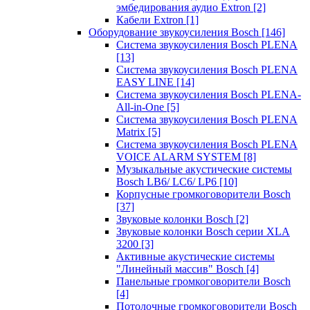
эмбедирования аудио Extron
[2]
Кабели Extron
[1]
Оборудование звукоусиления Bosch
[146]
Система звукоусиления Bosch PLENA
[13]
Система звукоусиления Bosch PLENA
EASY LINE
[14]
Система звукоусиления Bosch PLENA-
All-in-One
[5]
Система звукоусиления Bosch PLENA
Matrix
[5]
Система звукоусиления Bosch PLENA
VOICE ALARM SYSTEM
[8]
Музыкальные акустические системы
Bosch LB6/ LC6/ LP6
[10]
Корпусные громкоговорители Bosch
[37]
Звуковые колонки Bosch
[2]
Звуковые колонки Bosch серии XLA
3200
[3]
Активные акустические системы
"Линейный массив" Bosch
[4]
Панельные громкоговорители Bosch
[4]
Потолочные громкоговорители Bosch