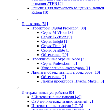
вещания ATEN
[4]
Решения для потокового вещания и записи
Extron
[10]
Проекторы
[51]
Проекторы Digital Projection
[38]
Серия M-Vision
[3]
Серия E-Vision
[9]
Серия Insight
[1]
Серия Titan
[4]
Серия Satellite
[1]
Объективы
[20]
Проекционные экраны Adeo
[3]
Серия Professional
[2]
Управление и аксессуары
[1]
Лампы и объективы для проекторов
[10]
Объективы
[2]
Лампы проекторов Hitachi, Maxell
[8]
Интерактивные устройства
[94]
* Интерактивные панели
[49]
OPS для интерактивных панелей
[2]
Интерактивные панели LG
[3]