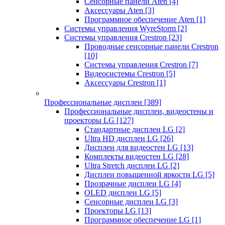
Сенсорные панели Aten
[4]
Аксессуары Aten
[3]
Программное обеспечение Aten
[1]
Системы управления WyreStorm
[2]
Системы управления Crestron
[23]
Проводные сенсорные панели Crestron
[10]
Системы управления Crestron
[7]
Видеосистемы Crestron
[5]
Аксессуары Crestron
[1]
Профессиональные дисплеи
[389]
Профессиональные дисплеи, видеостены и
проекторы LG
[127]
Стандартные дисплеи LG
[2]
Ultra HD дисплеи LG
[26]
Дисплеи для видеостен LG
[13]
Комплекты видеостен LG
[28]
Ultra Stretch дисплеи LG
[2]
Дисплеи повышенной яркости LG
[5]
Прозрачные дисплеи LG
[4]
OLED дисплеи LG
[5]
Сенсорные дисплеи LG
[3]
Проекторы LG
[13]
Программное обеспечение LG
[1]