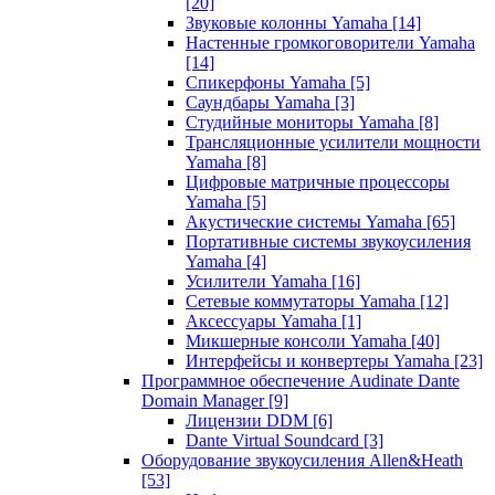
[20]
Звуковые колонны Yamaha
[14]
Настенные громкоговорители Yamaha
[14]
Спикерфоны Yamaha
[5]
Саундбары Yamaha
[3]
Студийные мониторы Yamaha
[8]
Трансляционные усилители мощности
Yamaha
[8]
Цифровые матричные процессоры
Yamaha
[5]
Акустические системы Yamaha
[65]
Портативные системы звукоусиления
Yamaha
[4]
Усилители Yamaha
[16]
Сетевые коммутаторы Yamaha
[12]
Аксессуары Yamaha
[1]
Микшерные консоли Yamaha
[40]
Интерфейсы и конвертеры Yamaha
[23]
Программное обеспечение Audinate Dante
Domain Manager
[9]
Лицензии DDM
[6]
Dante Virtual Soundcard
[3]
Оборудование звукоусиления Allen&Heath
[53]