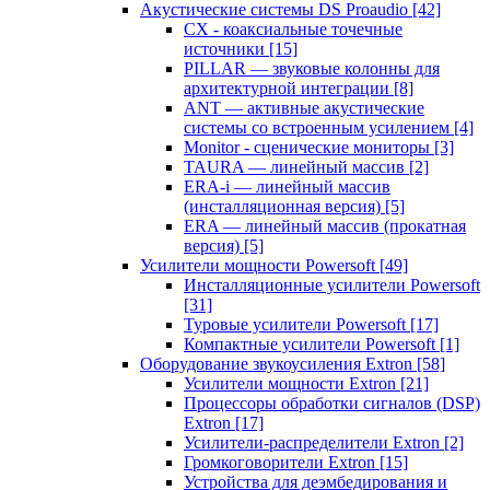
Акустические системы DS Proaudio
[42]
CX - коаксиальные точечные
источники
[15]
PILLAR — звуковые колонны для
архитектурной интеграции
[8]
ANT — активные акустические
системы со встроенным усилением
[4]
Monitor - сценические мониторы
[3]
TAURA — линейный массив
[2]
ERA-i — линейный массив
(инсталляционная версия)
[5]
ERA — линейный массив (прокатная
версия)
[5]
Усилители мощности Powersoft
[49]
Инсталляционные усилители Powersoft
[31]
Туровые усилители Powersoft
[17]
Компактные усилители Powersoft
[1]
Оборудование звукоусиления Extron
[58]
Усилители мощности Extron
[21]
Процессоры обработки сигналов (DSP)
Extron
[17]
Усилители-распределители Extron
[2]
Громкоговорители Extron
[15]
Устройства для деэмбедирования и