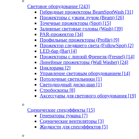
Световое оборудование
[243]
Гибридные прожекторы BeamSpotWash
[31]
Прожекторы с узким лучом (Beam)
[26]
Точечные прожекторы (Spot)
[15]
Заливные световые головы (Wash)
[39]
PAR-прожектор
[34]
Профильные прожекторы (Profile)
[9]
Прожектор следящего света (FollowSpot)
[2]
LED-бар (Bar)
[4]
Прожекторы с линзой Френеля (Fresnel)
[14]
Линейные прожекторы (Wall Washer)
[24]
Циклорама
[2]
Управление световым оборудованием
[14]
Потолочные светильники
[1]
Светодиодный диско-шар
[1]
Стробоскопы
[8]
Аксессуары для светового оборудования
[19]
Сценические спецэффекты
[15]
Генераторы тумана
[7]
Сценические вентиляторы
[3]
Жидкости для спецэффектов
[5]