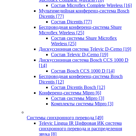
Состав Microflex Complete Wireless
[16]
Мультимедийная конференц-система Bosch
Dicentis
[77]
Состав Dicentis
[77]
Беспроводная конференц-система Shure
Microflex Wireless
[25]
Состав системы Shure Microflex
Wireless
[25]
Дискуссионная система Televic D-Cerno
[19]
Состав Televic D-Cerno
[19]
Дискуссионная система Bosch CCS 1000 D
[14]
Состав Bosch CCS 1000 D
[14]
Беспроводная конференц-система Bosch
Dicentis
[12]
Состав Dicentis Bosch
[12]
Конференц-системы Mipro
[6]
Состав системы Mipro
[3]
Комплекты системы Mipro
[3]
Системы синхронного перевода
[49]
Televic Lingua IR Цифровая ИК система
синхронного перевода и распределения
звука
[8]