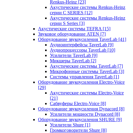
Renkus-Heinz
[23]
Акустические системы Renkus-Heinz
серии C SERIES
[12]
Акустические системы Renkus-Heinz
серии S Series
[3]
Акустические системы TEFRA
[15]
Звуковое оборудование ATEN
[7]
Оборудование звукоусиления TaverLab
[41]
Аудиоинтерфейсы TaverLab
[9]
Аудиопроцессоры TaverLab
[10]
Усилители TaverLab
[9]
Микшеры TaverLab
[2]
Акустические системы TaverLab
[7]
Микрофонные системы TaverLab
[3]
Системы управления TaverLab
[1]
Оборудование звукоусиления Electro-Voice
[29]
Акустические системы Electro-Voice
[21]
Сабвуферы Electro-Voice
[8]
Оборудование звукоусиления Dynacord
[8]
Усилители мощности Dynacord
[8]
Оборудование звукоусиления SHURE
[9]
Усилители Shure
[1]
Громкоговорители Shure
[8]