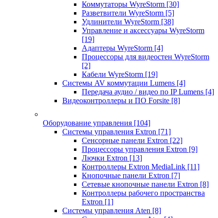
Коммутаторы WyreStorm
[30]
Разветвители WyreStorm
[5]
Удлинители WyreStorm
[38]
Управление и аксессуары WyreStorm
[19]
Адаптеры WyreStorm
[4]
Процессоры для видеостен WyreStorm
[2]
Кабели WyreStorm
[19]
Системы AV коммутации Lumens
[4]
Передача аудио / видео по IP Lumens
[4]
Видеоконтроллеры и ПО Forsite
[8]
Оборудование управления
[104]
Системы управления Extron
[71]
Сенсорные панели Extron
[22]
Процессоры управления Extron
[9]
Лючки Extron
[13]
Контроллеры Extron MediaLink
[11]
Кнопочные панели Extron
[7]
Сетевые кнопочные панели Extron
[8]
Контроллеры рабочего пространства
Extron
[1]
Системы управления Aten
[8]