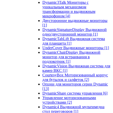
Dynamic3Talk Мониторы с
уникальным механизмом
трансформации и выдвижным
микрофоном
[4]
Двусторонние выдвижные мониторы
[1]
DynamicSignatureDisplay Выдвижной
одно/двусторонний монитор
[1]
DynamicTabLift Выдвижная система
для планшета
[1]
UnderCover Выдвижные мониторы
[1]
DynamicChairDisplay Выдвижной
монитор для встраивания в
подлокотник
[1]
DynamicVision Выдвижная система для
камер ВКС
[1]
CourtesyBox Моторизованный корпус
для бутылок и салфеток
[2]
Опции для мониторов серии Dynamic
[13]
DynamicShare система управления
[6]
Управление моторизованными
устройствами
[2]
Dynamic4 Выдвижной мультимедиа
стол переговоров
[1]