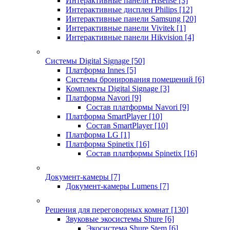
Интерактивные панели Hisense
[3]
Интерактивные дисплеи Philips
[12]
Интерактивные панели Samsung
[20]
Интерактивные панели Vivitek
[1]
Интерактивные панели Hikvision
[4]
Системы Digital Signage
[50]
Платформа Innes
[5]
Системы бронирования помещений
[6]
Комплекты Digital Signage
[3]
Платформа Navori
[9]
Состав платформы Navori
[9]
Платформа SmartPlayer
[10]
Состав SmartPlayer
[10]
Платформа LG
[1]
Платформа Spinetix
[16]
Состав платформы Spinetix
[16]
Документ-камеры
[7]
Документ-камеры Lumens
[7]
Решения для переговорных комнат
[130]
Звуковые экосистемы Shure
[6]
Экосистема Shure Stem
[6]