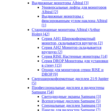
Выдвижные мониторы Albiral
[3]
Универсальные лифты для мониторов
Albiral
[2]
Выдвижные мониторы с
фиксированным углом наклона Albiral
[1]
Стационарные мониторы Albiral (Arthur
Holm)
[42]
Серия AH1 Широкоформатный
монитор, складывается вручную
[2]
Серия AH2 Монитор складывается
вручную
[2]
Серия RISE Настенные мониторы
[14]
Серия DROP Мониторы для установки
в стену
[15]
Опции для мониторов серии RISE и
DROP
[9]
Сверхширокоформатные дисплеи 21:9 Jupiter
[5]
Профессиональные дисплеи и видеостены
Samsung
[54]
Светодиодные экраны Samsung
[3]
Всепогодные дисплеи Samsung
[5]
Специальные дисплеи Samsung
[3]
Панели для видеостен Samsung
[7]