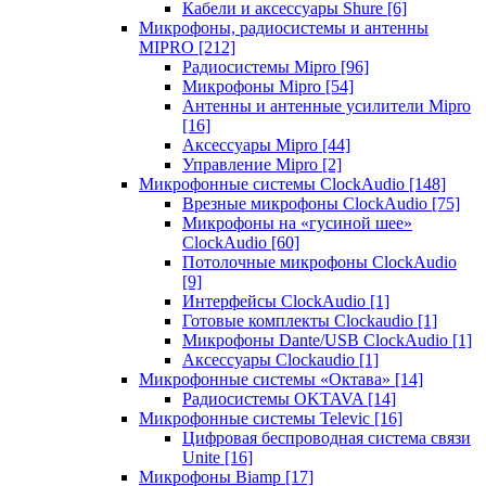
Кабели и аксессуары Shure
[6]
Микрофоны, радиосистемы и антенны
MIPRO
[212]
Радиосистемы Mipro
[96]
Микрофоны Mipro
[54]
Антенны и антенные усилители Mipro
[16]
Аксессуары Mipro
[44]
Управление Mipro
[2]
Микрофонные системы ClockAudio
[148]
Врезные микрофоны ClockAudio
[75]
Микрофоны на «гусиной шее»
ClockAudio
[60]
Потолочные микрофоны ClockAudio
[9]
Интерфейсы ClockAudio
[1]
Готовые комплекты Clockaudio
[1]
Микрофоны Dante/USB ClockAudio
[1]
Аксессуары Clockaudio
[1]
Микрофонные системы «Октава»
[14]
Радиосистемы OKTAVA
[14]
Микрофонные системы Televic
[16]
Цифровая беспроводная система связи
Unite
[16]
Микрофоны Biamp
[17]