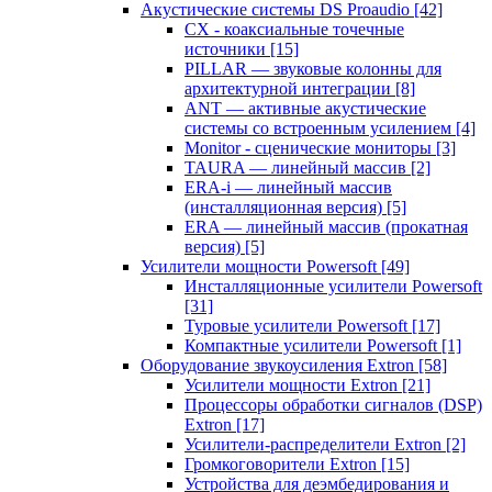
Акустические системы DS Proaudio
[42]
CX - коаксиальные точечные
источники
[15]
PILLAR — звуковые колонны для
архитектурной интеграции
[8]
ANT — активные акустические
системы со встроенным усилением
[4]
Monitor - сценические мониторы
[3]
TAURA — линейный массив
[2]
ERA-i — линейный массив
(инсталляционная версия)
[5]
ERA — линейный массив (прокатная
версия)
[5]
Усилители мощности Powersoft
[49]
Инсталляционные усилители Powersoft
[31]
Туровые усилители Powersoft
[17]
Компактные усилители Powersoft
[1]
Оборудование звукоусиления Extron
[58]
Усилители мощности Extron
[21]
Процессоры обработки сигналов (DSP)
Extron
[17]
Усилители-распределители Extron
[2]
Громкоговорители Extron
[15]
Устройства для деэмбедирования и