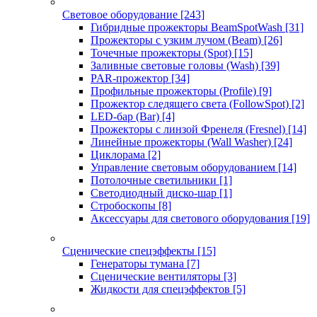
Световое оборудование
[243]
Гибридные прожекторы BeamSpotWash
[31]
Прожекторы с узким лучом (Beam)
[26]
Точечные прожекторы (Spot)
[15]
Заливные световые головы (Wash)
[39]
PAR-прожектор
[34]
Профильные прожекторы (Profile)
[9]
Прожектор следящего света (FollowSpot)
[2]
LED-бар (Bar)
[4]
Прожекторы с линзой Френеля (Fresnel)
[14]
Линейные прожекторы (Wall Washer)
[24]
Циклорама
[2]
Управление световым оборудованием
[14]
Потолочные светильники
[1]
Светодиодный диско-шар
[1]
Стробоскопы
[8]
Аксессуары для светового оборудования
[19]
Сценические спецэффекты
[15]
Генераторы тумана
[7]
Сценические вентиляторы
[3]
Жидкости для спецэффектов
[5]