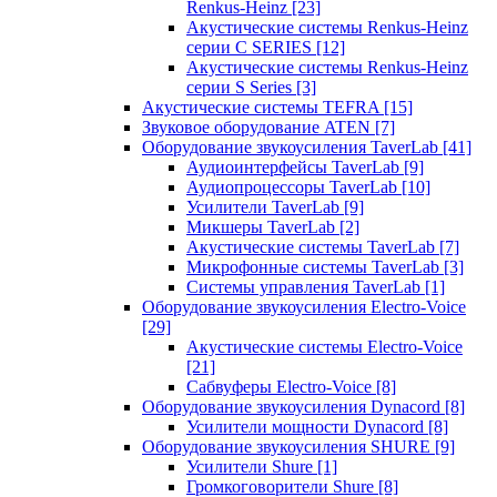
Renkus-Heinz
[23]
Акустические системы Renkus-Heinz
серии C SERIES
[12]
Акустические системы Renkus-Heinz
серии S Series
[3]
Акустические системы TEFRA
[15]
Звуковое оборудование ATEN
[7]
Оборудование звукоусиления TaverLab
[41]
Аудиоинтерфейсы TaverLab
[9]
Аудиопроцессоры TaverLab
[10]
Усилители TaverLab
[9]
Микшеры TaverLab
[2]
Акустические системы TaverLab
[7]
Микрофонные системы TaverLab
[3]
Системы управления TaverLab
[1]
Оборудование звукоусиления Electro-Voice
[29]
Акустические системы Electro-Voice
[21]
Сабвуферы Electro-Voice
[8]
Оборудование звукоусиления Dynacord
[8]
Усилители мощности Dynacord
[8]
Оборудование звукоусиления SHURE
[9]
Усилители Shure
[1]
Громкоговорители Shure
[8]