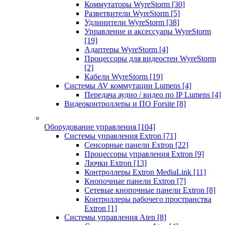
Коммутаторы WyreStorm
[30]
Разветвители WyreStorm
[5]
Удлинители WyreStorm
[38]
Управление и аксессуары WyreStorm
[19]
Адаптеры WyreStorm
[4]
Процессоры для видеостен WyreStorm
[2]
Кабели WyreStorm
[19]
Системы AV коммутации Lumens
[4]
Передача аудио / видео по IP Lumens
[4]
Видеоконтроллеры и ПО Forsite
[8]
Оборудование управления
[104]
Системы управления Extron
[71]
Сенсорные панели Extron
[22]
Процессоры управления Extron
[9]
Лючки Extron
[13]
Контроллеры Extron MediaLink
[11]
Кнопочные панели Extron
[7]
Сетевые кнопочные панели Extron
[8]
Контроллеры рабочего пространства
Extron
[1]
Системы управления Aten
[8]