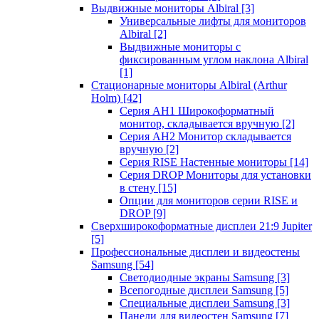
Выдвижные мониторы Albiral
[3]
Универсальные лифты для мониторов
Albiral
[2]
Выдвижные мониторы с
фиксированным углом наклона Albiral
[1]
Стационарные мониторы Albiral (Arthur
Holm)
[42]
Серия AH1 Широкоформатный
монитор, складывается вручную
[2]
Серия AH2 Монитор складывается
вручную
[2]
Серия RISE Настенные мониторы
[14]
Серия DROP Мониторы для установки
в стену
[15]
Опции для мониторов серии RISE и
DROP
[9]
Сверхширокоформатные дисплеи 21:9 Jupiter
[5]
Профессиональные дисплеи и видеостены
Samsung
[54]
Светодиодные экраны Samsung
[3]
Всепогодные дисплеи Samsung
[5]
Специальные дисплеи Samsung
[3]
Панели для видеостен Samsung
[7]