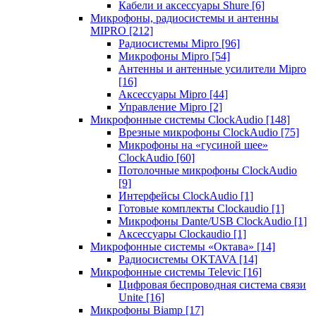
Кабели и аксессуары Shure
[6]
Микрофоны, радиосистемы и антенны
MIPRO
[212]
Радиосистемы Mipro
[96]
Микрофоны Mipro
[54]
Антенны и антенные усилители Mipro
[16]
Аксессуары Mipro
[44]
Управление Mipro
[2]
Микрофонные системы ClockAudio
[148]
Врезные микрофоны ClockAudio
[75]
Микрофоны на «гусиной шее»
ClockAudio
[60]
Потолочные микрофоны ClockAudio
[9]
Интерфейсы ClockAudio
[1]
Готовые комплекты Clockaudio
[1]
Микрофоны Dante/USB ClockAudio
[1]
Аксессуары Clockaudio
[1]
Микрофонные системы «Октава»
[14]
Радиосистемы OKTAVA
[14]
Микрофонные системы Televic
[16]
Цифровая беспроводная система связи
Unite
[16]
Микрофоны Biamp
[17]