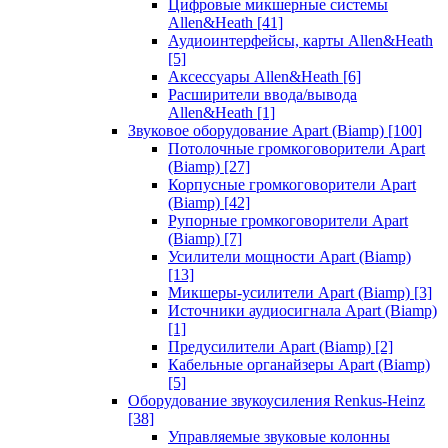
Цифровые микшерные системы
Allen&Heath
[41]
Аудиоинтерфейсы, карты Allen&Heath
[5]
Аксессуары Allen&Heath
[6]
Расширители ввода/вывода
Allen&Heath
[1]
Звуковое оборудование Apart (Biamp)
[100]
Потолочные громкоговорители Apart
(Biamp)
[27]
Корпусные громкоговорители Apart
(Biamp)
[42]
Рупорные громкоговорители Apart
(Biamp)
[7]
Усилители мощности Apart (Biamp)
[13]
Микшеры-усилители Apart (Biamp)
[3]
Источники аудиосигнала Apart (Biamp)
[1]
Предусилители Apart (Biamp)
[2]
Кабельные органайзеры Apart (Biamp)
[5]
Оборудование звукоусиления Renkus-Heinz
[38]
Управляемые звуковые колонны