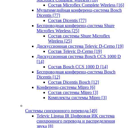
Состав Microflex Complete Wireless
[16]
Мультимедийная конференц-система Bosch
Dicentis
[77]
Состав Dicentis
[77]
Беспроводная конференц-система Shure
Microflex Wireless
[25]
Состав системы Shure Microflex
Wireless
[25]
Дискуссионная система Televic D-Cerno
[19]
Состав Televic D-Cerno
[19]
Дискуссионная система Bosch CCS 1000 D
[14]
Состав Bosch CCS 1000 D
[14]
Беспроводная конференц-система Bosch
Dicentis
[12]
Состав Dicentis Bosch
[12]
Конференц-системы Mipro
[6]
Состав системы Mipro
[3]
Комплекты системы Mipro
[3]
Системы синхронного перевода
[49]
Televic Lingua IR Цифровая ИК система
синхронного перевода и распределения
звука
[8]