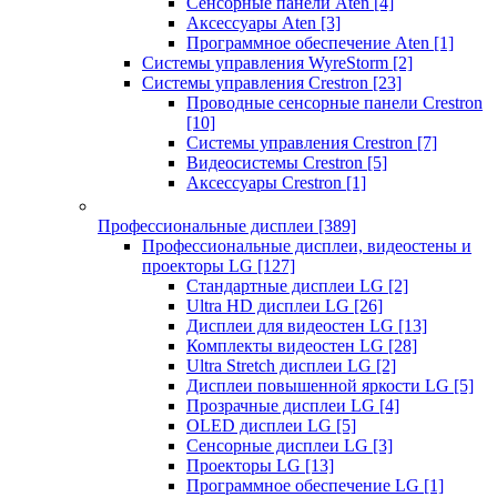
Сенсорные панели Aten
[4]
Аксессуары Aten
[3]
Программное обеспечение Aten
[1]
Системы управления WyreStorm
[2]
Системы управления Crestron
[23]
Проводные сенсорные панели Crestron
[10]
Системы управления Crestron
[7]
Видеосистемы Crestron
[5]
Аксессуары Crestron
[1]
Профессиональные дисплеи
[389]
Профессиональные дисплеи, видеостены и
проекторы LG
[127]
Стандартные дисплеи LG
[2]
Ultra HD дисплеи LG
[26]
Дисплеи для видеостен LG
[13]
Комплекты видеостен LG
[28]
Ultra Stretch дисплеи LG
[2]
Дисплеи повышенной яркости LG
[5]
Прозрачные дисплеи LG
[4]
OLED дисплеи LG
[5]
Сенсорные дисплеи LG
[3]
Проекторы LG
[13]
Программное обеспечение LG
[1]