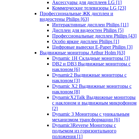
Аксессуары для дисплеев LG
[1]
Коммерческие телевизоры LG
[23]
Профессиональные ЖК дисплеи и
видеостены Philips
[63]
Интерактивные дисплеи Philips
[11]
Дисплеи для видеостен Philips
[5]
Профессиональные дисплеи Philips
[43]
Особо яркие дисплеи Philips
[1]
Цифровые вывески E-Paper Philips
[3]
Выдвижные мониторы Arthur Holm
[63]
Dynamic 1Н Складные мониторы
[3]
DB2 и DB3 Выдвижные мониторы с
наклоном
[6]
Dynamic2 Выдвижные мониторы с
наклоном
[3]
Dynamic X2 Выдвижные мониторы с
наклоном
[8]
DynamicX2Talk Выдвижные мониторы
с наклоном и выдвижным микрофоном
[2]
Dynamic 3 Мониторы с уникальным
механизмом трансформации
[6]
Dynamic3Reverse Мониторы с
подъемом из горизонтального
положения
[1]