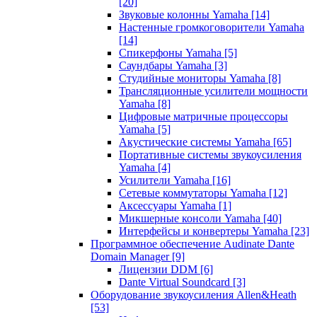
[20]
Звуковые колонны Yamaha
[14]
Настенные громкоговорители Yamaha
[14]
Спикерфоны Yamaha
[5]
Саундбары Yamaha
[3]
Студийные мониторы Yamaha
[8]
Трансляционные усилители мощности
Yamaha
[8]
Цифровые матричные процессоры
Yamaha
[5]
Акустические системы Yamaha
[65]
Портативные системы звукоусиления
Yamaha
[4]
Усилители Yamaha
[16]
Сетевые коммутаторы Yamaha
[12]
Аксессуары Yamaha
[1]
Микшерные консоли Yamaha
[40]
Интерфейсы и конвертеры Yamaha
[23]
Программное обеспечение Audinate Dante
Domain Manager
[9]
Лицензии DDM
[6]
Dante Virtual Soundcard
[3]
Оборудование звукоусиления Allen&Heath
[53]