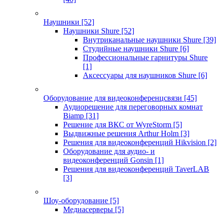
Наушники
[52]
Наушники Shure
[52]
Внутриканальные наушники Shure
[39]
Студийные наушники Shure
[6]
Профессиональные гарнитуры Shure
[1]
Аксессуары для наушников Shure
[6]
Оборудование для видеоконференцсвязи
[45]
Аудиорешение для переговорных комнат
Biamp
[31]
Решение для ВКС от WyreStorm
[5]
Выдвижные решения Arthur Holm
[3]
Решения для видеоконференций Hikvision
[2]
Оборудование для аудио- и
видеоконференций Gonsin
[1]
Решения для видеоконференций TaverLAB
[3]
Шоу-оборудование
[5]
Медиасерверы
[5]