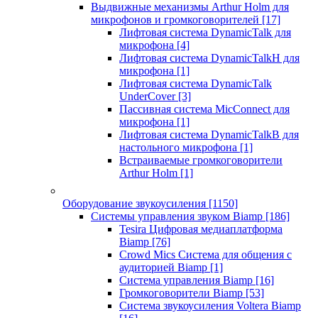
Выдвижные механизмы Arthur Holm для
микрофонов и громкоговорителей
[17]
Лифтовая система DynamicTalk для
микрофона
[4]
Лифтовая система DynamicTalkH для
микрофона
[1]
Лифтовая система DynamicTalk
UnderCover
[3]
Пассивная система MicConnect для
микрофона
[1]
Лифтовая система DynamicTalkB для
настольного микрофона
[1]
Встраиваемые громкоговорители
Arthur Holm
[1]
Оборудование звукоусиления
[1150]
Системы управления звуком Biamp
[186]
Tesira Цифровая медиаплатформа
Biamp
[76]
Crowd Mics Система для общения с
аудиторией Biamp
[1]
Система управления Biamp
[16]
Громкоговорители Biamp
[53]
Система звукоусиления Voltera Biamp