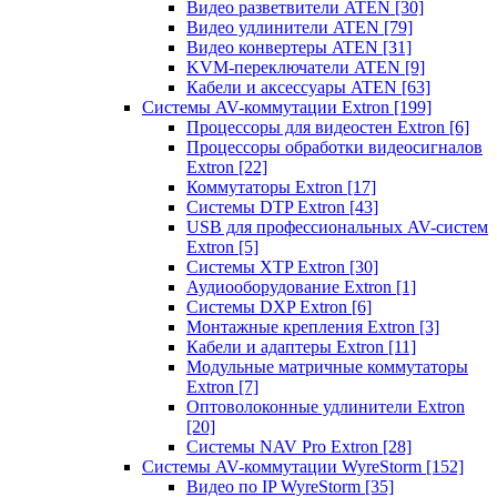
Видео разветвители ATEN
[30]
Видео удлинители ATEN
[79]
Видео конвертеры ATEN
[31]
KVM-переключатели ATEN
[9]
Кабели и аксессуары ATEN
[63]
Системы AV-коммутации Extron
[199]
Процессоры для видеостен Extron
[6]
Процессоры обработки видеосигналов
Extron
[22]
Коммутаторы Extron
[17]
Системы DTP Extron
[43]
USB для профессиональных AV-систем
Extron
[5]
Системы XTP Extron
[30]
Аудиооборудование Extron
[1]
Системы DXP Extron
[6]
Монтажные крепления Extron
[3]
Кабели и адаптеры Extron
[11]
Модульные матричные коммутаторы
Extron
[7]
Оптоволоконные удлинители Extron
[20]
Системы NAV Pro Extron
[28]
Системы AV-коммутации WyreStorm
[152]
Видео по IP WyreStorm
[35]