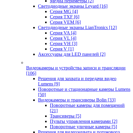
Медиа периметры
[2]
Светодиодные экраны Leyard
[16]
Серия MG
[4]
Серия TXF
[6]
Серия VEM
[6]
Светодиодные экраны LianTronics
[12]
Серия VA
[4]
Серия VL
[4]
Серия VH
[3]
Серия V
[1]
Аксессуары для LED панелей
[2]
Видеокамеры и устройства записи и трансляции
[106]
Решения для захвата и передачи видео
Lumens
[9]
Поворотные и стационарные камеры Lumens
[50]
Видеокамеры и трансиверы Bolin
[33]
Поворотные камеры для помещений
[21]
Трансиверы
[5]
Пульты управления камерами
[2]
Поворотные уличные камеры
[5]
Решения для видеозахвата и потокового