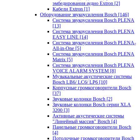
эмбедирования аудио Extron
[2]
Кабели Extron
[1]
Оборудование звукоусиления Bosch
[146]
Система звукоусиления Bosch PLENA
[13]
Система звукоусиления Bosch PLENA
EASY LINE
[14]
Система звукоусиления Bosch PLENA-
All-in-One
[5]
Система звукоусиления Bosch PLENA
Matrix
[5]
Система звукоусиления Bosch PLENA
VOICE ALARM SYSTEM
[8]
Музыкальные акустические системы
Bosch LB6/ LC6/ LP6
[10]
Корпусные громкоговорители Bosch
[37]
Звуковые колонки Bosch
[2]
Звуковые колонки Bosch серии XLA
3200
[3]
Активные акустические системы
"Линейный массив" Bosch
[4]
Панельные громкоговорители Bosch
[4]
Потолочные громкоговорители Bosch