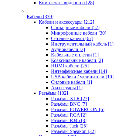
Комплекты видеостен
[28]
Кабели
[339]
Кабели и аксессуары
[212]
Спикерные кабели
[57]
Микрофонные кабели
[30]
Сетевые кабели
[67]
Инструментальный кабель
[1]
Аудиокабели
[3]
Кабельные оплетки
[1]
Коаксиальные кабели
[2]
HDMI кабели
[25]
Интерфейсные кабели
[14]
USB кабели / удлинители
[10]
Силовые кабели
[1]
Аксессуары
[1]
Разъёмы
[102]
Разъёмы XLR
[27]
Разъёмы BNC
[7]
Разъёмы POWERCON
[6]
Разъёмы RCA
[2]
Разъёмы RJ45
[3]
Разъёмы Jack
[25]
Разъёмы Speakon
[32]