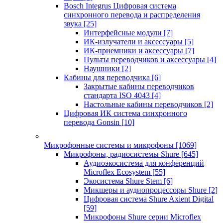
Bosch Integrus Цифровая система
синхронного перевода и распределения
звука
[25]
Интерфейсные модули
[7]
ИК-излучатели и аксессуары
[5]
ИК-приемники и аксессуары
[7]
Пульты переводчиков и аксессуары
[4]
Наушники
[2]
Кабины для переводчика
[6]
Закрытые кабины переводчиков
стандарта ISO 4043
[4]
Настольные кабины переводчиков
[2]
Цифровая ИК система синхронного
перевода Gonsin
[10]
Микрофонные системы и микрофоны
[1069]
Микрофоны, радиосистемы Shure
[645]
Аудиоэкосистема для конференций
Microflex Ecosystem
[55]
Экосистема Shure Stem
[6]
Микшеры и аудиопроцессоры Shure
[2]
Цифровая система Shure Axient Digital
[59]
Микрофоны Shure серии Microflex