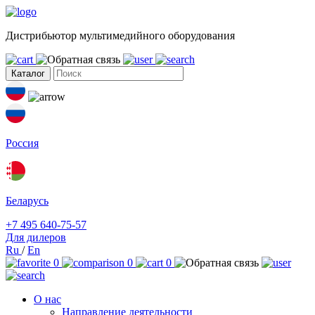
Дистрибьютор мультимедийного оборудования
Каталог
Россия
Беларусь
+7 495 640-75-57
Для дилеров
Ru
/
En
0
0
0
О нас
Направление деятельности