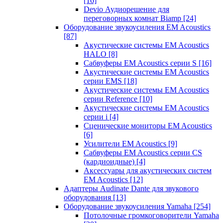
[16]
Devio Аудиорешение для
переговорных комнат Biamp
[24]
Оборудование звукоусиления EM Acoustics
[87]
Акустические системы EM Acoustics
HALO
[8]
Сабвуферы EM Acoustics серии S
[16]
Акустические системы EM Acoustics
серии EMS
[18]
Акустические системы EM Acoustics
серии Reference
[10]
Акустические системы EM Acoustics
серии i
[4]
Сценические мониторы EM Acoustics
[6]
Усилители EM Acoustics
[9]
Сабвуферы EM Acoustics серии CS
(кардиоидные)
[4]
Аксессуары для акустических систем
EM Acoustics
[12]
Адаптеры Audinate Dante для звукового
оборудования
[13]
Оборудование звукоусиления Yamaha
[254]
Потолочные громкоговорители Yamaha