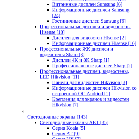
Витринные дисплеи Sumsung
[6]
Информационные дисплеи Samsung
[24]
Гостиничные дисплеи Samsung
[6]
Профессиональные дисплеи и видеостены
Hisense
[18]
Дисплеи для видеостен Hisense
[2]
Информационные дисплеи Hisense
[16]
Профессиональные ЖК дисплеи и
видеостены Sharp
[3]
Дисплеи 4K и 8K Sharp
[1]
Профессиональные дисплеи Sharp
[2]
Профессиональные дисплеи, видеостены,
LED Hikvision
[11]
Панели для видеостен Hikvision
[3]
Информационные дисплеи Hikvision со
встроенной ОС Andriod
[1]
Крепления для экранов и видеостен
Hikvision
[7]
Светодиодные экраны
[143]
Светодиодные экраны AET
[35]
Cерия Koala
[5]
Серия AT
[9]