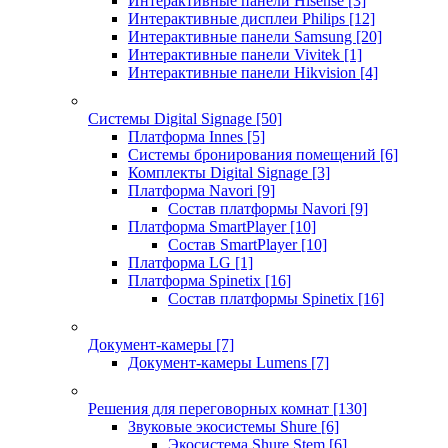
Интерактивные панели Hisense
[3]
Интерактивные дисплеи Philips
[12]
Интерактивные панели Samsung
[20]
Интерактивные панели Vivitek
[1]
Интерактивные панели Hikvision
[4]
Системы Digital Signage
[50]
Платформа Innes
[5]
Системы бронирования помещений
[6]
Комплекты Digital Signage
[3]
Платформа Navori
[9]
Состав платформы Navori
[9]
Платформа SmartPlayer
[10]
Состав SmartPlayer
[10]
Платформа LG
[1]
Платформа Spinetix
[16]
Состав платформы Spinetix
[16]
Документ-камеры
[7]
Документ-камеры Lumens
[7]
Решения для переговорных комнат
[130]
Звуковые экосистемы Shure
[6]
Экосистема Shure Stem
[6]