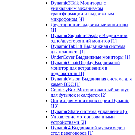
Dynamic3Talk Мониторы с
уникальным механизмом
трансформации и выдвижным
микрофоном
[4]
Двусторонние выдвижные мониторы
[1]
DynamicSignatureDisplay Выдвижной
одно/двусторонний монитор
[1]
DynamicTabLift Выдвижная система
для планшета
[1]
UnderCover Выдвижные мониторы
[1]
DynamicChairDisplay Выдвижной
монитор для встраивания в
подлокотник
[1]
DynamicVision Выдвижная система для
камер ВКС
[1]
CourtesyBox Моторизованный корпус
для бутылок и салфеток
[2]
Опции для мониторов серии Dynamic
[13]
DynamicShare система управления
[6]
Управление моторизованными
устройствами
[2]
Dynamic4 Выдвижной мультимедиа
стол переговоров
[1]