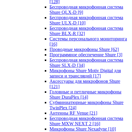
[128]
Беспроводная микрофонная система
Shure QLX-D
[9]
Беспроводная микрофонная система
Shure ULX-D
[10]
Беспроводная микрофонная система
Shure BLX-R
[32]
Системы персонального мониторинга
[16]
Проводные микрофоны Shure
[62]
Программное обеспечение Shure
[3]
Беспроводная микрофонная система
Shure SLX-D
[34]
Микрофоны Shure Motiv Digital для
записи и трансляций
[17]
Аксессуары для микрофонов Shure
[121]
Головные и петличные микрофоны
Shure DuraPlex
[14]
Субминиатюрные микрофоны Shure
TwinPlex
[24]
Антенны RF Venue
[21]
Беспроводная микрофонная система
Shure MXW NEXT 2
[16]
Микрофоны Shure Nexadyne
[10]