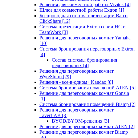
Решения для совместной работы Vivitek
[4]
Шлюз для совместной работы Extron
[1]
Беспроводная система презентации Barco
ClickShare
[12]
Система презентации Extron серии HC и
TeamWork
[3]
Решения для переговорных комнат Yamaha
[10]
Система бронирования переговорных Extron
[4]
Состав системы бронирования
переговорных
[4]
Решения для переговорных комнат
WyreStorm
[29]
Решения «все-в-одном» Kandao
[8]
Система бронирования помещений ATEN
[5]
Решение для переговорных комнат Gonsin
[1]
Система бронирования помещений Biamp
[2]
Решения для переговорных комнат
TaverLAB
[3]
BYOD/BYOM-решения
[3]
Решение для переговорных комнат ATEN
[2]
Решение для переговорных комнат Biamp
[40]