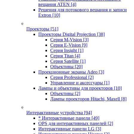
вещания ATEN
[4]
Решения для потокового вещания и записи
Extron
[10]
Проекторы
[51]
Проекторы Digital Projection
[38]
Серия M-Vision
[3]
Серия E-Vision
[9]
Серия Insight
[1]
Серия Titan
[4]
Серия Satellite
[1]
Объективы
[20]
Проекционные экраны Adeo
[3]
Серия Professional
[2]
Управление и аксессуары
[1]
Лампы и объективы для проекторов
[10]
Объективы
[2]
Лампы проекторов Hitachi, Maxell
[8]
Интерактивные устройства
[94]
* Интерактивные панели
[49]
OPS для интерактивных панелей
[2]
Интерактивные панели LG
[3]