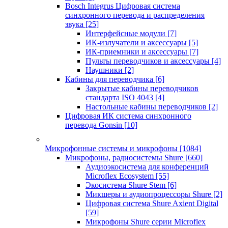
Bosch Integrus Цифровая система
синхронного перевода и распределения
звука
[25]
Интерфейсные модули
[7]
ИК-излучатели и аксессуары
[5]
ИК-приемники и аксессуары
[7]
Пульты переводчиков и аксессуары
[4]
Наушники
[2]
Кабины для переводчика
[6]
Закрытые кабины переводчиков
стандарта ISO 4043
[4]
Настольные кабины переводчиков
[2]
Цифровая ИК система синхронного
перевода Gonsin
[10]
Микрофонные системы и микрофоны
[1084]
Микрофоны, радиосистемы Shure
[660]
Аудиоэкосистема для конференций
Microflex Ecosystem
[55]
Экосистема Shure Stem
[6]
Микшеры и аудиопроцессоры Shure
[2]
Цифровая система Shure Axient Digital
[59]
Микрофоны Shure серии Microflex