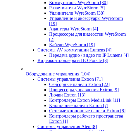
Коммутаторы WyreStorm
[30]
Разветвители WyreStorm
[5]
Удлинители WyreStorm
[38]
Управление и аксессуары WyreStorm
[19]
Адаптеры WyreStorm
[4]
Процессоры для видеостен WyreStorm
[2]
Кабели WyreStorm
[19]
Системы AV коммутации Lumens
[4]
Передача аудио / видео по IP Lumens
[4]
Видеоконтроллеры и ПО Forsite
[8]
Оборудование управления
[104]
Системы управления Extron
[71]
Сенсорные панели Extron
[22]
Процессоры управления Extron
[9]
Лючки Extron
[13]
Контроллеры Extron MediaLink
[11]
Кнопочные панели Extron
[7]
Сетевые кнопочные панели Extron
[8]
Контроллеры рабочего пространства
Extron
[1]
Системы управления Aten
[8]