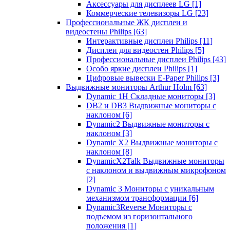
Аксессуары для дисплеев LG
[1]
Коммерческие телевизоры LG
[23]
Профессиональные ЖК дисплеи и
видеостены Philips
[63]
Интерактивные дисплеи Philips
[11]
Дисплеи для видеостен Philips
[5]
Профессиональные дисплеи Philips
[43]
Особо яркие дисплеи Philips
[1]
Цифровые вывески E-Paper Philips
[3]
Выдвижные мониторы Arthur Holm
[63]
Dynamic 1Н Складные мониторы
[3]
DB2 и DB3 Выдвижные мониторы с
наклоном
[6]
Dynamic2 Выдвижные мониторы с
наклоном
[3]
Dynamic X2 Выдвижные мониторы с
наклоном
[8]
DynamicX2Talk Выдвижные мониторы
с наклоном и выдвижным микрофоном
[2]
Dynamic 3 Мониторы с уникальным
механизмом трансформации
[6]
Dynamic3Reverse Мониторы с
подъемом из горизонтального
положения
[1]