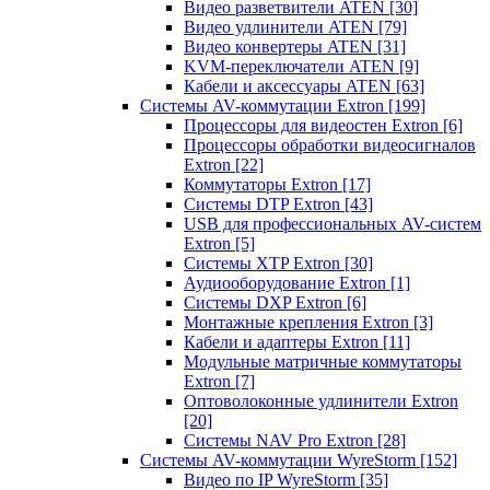
Видео разветвители ATEN
[30]
Видео удлинители ATEN
[79]
Видео конвертеры ATEN
[31]
KVM-переключатели ATEN
[9]
Кабели и аксессуары ATEN
[63]
Системы AV-коммутации Extron
[199]
Процессоры для видеостен Extron
[6]
Процессоры обработки видеосигналов
Extron
[22]
Коммутаторы Extron
[17]
Системы DTP Extron
[43]
USB для профессиональных AV-систем
Extron
[5]
Системы XTP Extron
[30]
Аудиооборудование Extron
[1]
Системы DXP Extron
[6]
Монтажные крепления Extron
[3]
Кабели и адаптеры Extron
[11]
Модульные матричные коммутаторы
Extron
[7]
Оптоволоконные удлинители Extron
[20]
Системы NAV Pro Extron
[28]
Системы AV-коммутации WyreStorm
[152]
Видео по IP WyreStorm
[35]