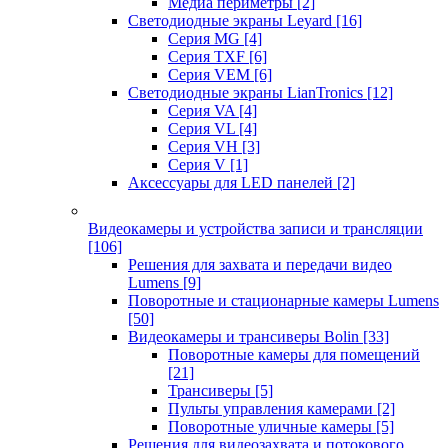
Медиа периметры
[2]
Светодиодные экраны Leyard
[16]
Серия MG
[4]
Серия TXF
[6]
Серия VEM
[6]
Светодиодные экраны LianTronics
[12]
Серия VA
[4]
Серия VL
[4]
Серия VH
[3]
Серия V
[1]
Аксессуары для LED панелей
[2]
Видеокамеры и устройства записи и трансляции
[106]
Решения для захвата и передачи видео
Lumens
[9]
Поворотные и стационарные камеры Lumens
[50]
Видеокамеры и трансиверы Bolin
[33]
Поворотные камеры для помещений
[21]
Трансиверы
[5]
Пульты управления камерами
[2]
Поворотные уличные камеры
[5]
Решения для видеозахвата и потокового