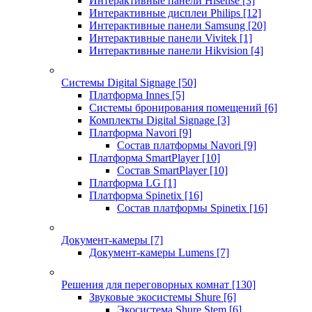
Интерактивные панели Hisense
[3]
Интерактивные дисплеи Philips
[12]
Интерактивные панели Samsung
[20]
Интерактивные панели Vivitek
[1]
Интерактивные панели Hikvision
[4]
Системы Digital Signage
[50]
Платформа Innes
[5]
Системы бронирования помещений
[6]
Комплекты Digital Signage
[3]
Платформа Navori
[9]
Состав платформы Navori
[9]
Платформа SmartPlayer
[10]
Состав SmartPlayer
[10]
Платформа LG
[1]
Платформа Spinetix
[16]
Состав платформы Spinetix
[16]
Документ-камеры
[7]
Документ-камеры Lumens
[7]
Решения для переговорных комнат
[130]
Звуковые экосистемы Shure
[6]
Экосистема Shure Stem
[6]