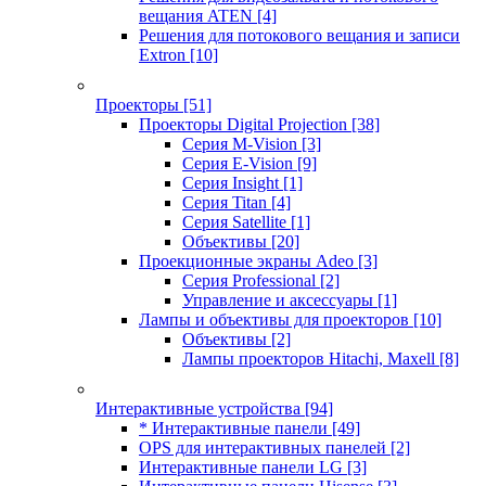
вещания ATEN
[4]
Решения для потокового вещания и записи
Extron
[10]
Проекторы
[51]
Проекторы Digital Projection
[38]
Серия M-Vision
[3]
Серия E-Vision
[9]
Серия Insight
[1]
Серия Titan
[4]
Серия Satellite
[1]
Объективы
[20]
Проекционные экраны Adeo
[3]
Серия Professional
[2]
Управление и аксессуары
[1]
Лампы и объективы для проекторов
[10]
Объективы
[2]
Лампы проекторов Hitachi, Maxell
[8]
Интерактивные устройства
[94]
* Интерактивные панели
[49]
OPS для интерактивных панелей
[2]
Интерактивные панели LG
[3]