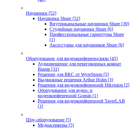
Наушники
[52]
Наушники Shure
[52]
Внутриканальные наушники Shure
[39]
Студийные наушники Shure
[6]
Профессиональные гарнитуры Shure
[1]
Аксессуары для наушников Shure
[6]
Оборудование для видеоконференцсвязи
[45]
Аудиорешение для переговорных комнат
Biamp
[31]
Решение для ВКС от WyreStorm
[5]
Выдвижные решения Arthur Holm
[3]
Решения для видеоконференций Hikvision
[2]
Оборудование для аудио- и
видеоконференций Gonsin
[1]
Решения для видеоконференций TaverLAB
[3]
Шоу-оборудование
[5]
Медиасерверы
[5]