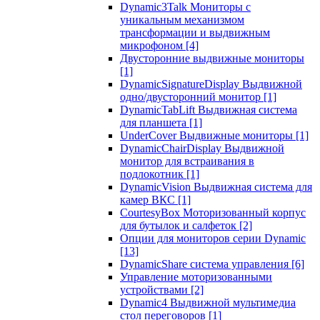
Dynamic3Talk Мониторы с
уникальным механизмом
трансформации и выдвижным
микрофоном
[4]
Двусторонние выдвижные мониторы
[1]
DynamicSignatureDisplay Выдвижной
одно/двусторонний монитор
[1]
DynamicTabLift Выдвижная система
для планшета
[1]
UnderCover Выдвижные мониторы
[1]
DynamicChairDisplay Выдвижной
монитор для встраивания в
подлокотник
[1]
DynamicVision Выдвижная система для
камер ВКС
[1]
CourtesyBox Моторизованный корпус
для бутылок и салфеток
[2]
Опции для мониторов серии Dynamic
[13]
DynamicShare система управления
[6]
Управление моторизованными
устройствами
[2]
Dynamic4 Выдвижной мультимедиа
стол переговоров
[1]