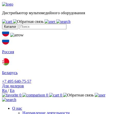
Дистрибьютор мультимедийного оборудования
Каталог
Россия
Беларусь
+7 495 640-75-57
Для дилеров
Ru
/
En
0
0
0
О нас
Направление деятельности