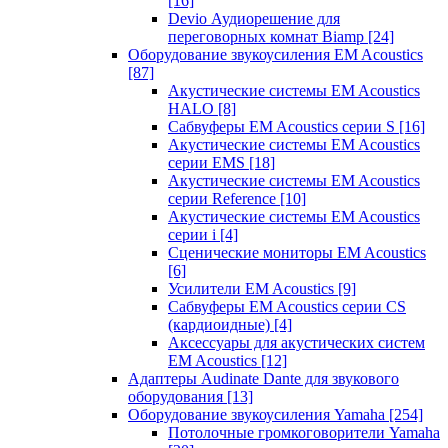
[16]
Devio Аудиорешение для
переговорных комнат Biamp
[24]
Оборудование звукоусиления EM Acoustics
[87]
Акустические системы EM Acoustics
HALO
[8]
Сабвуферы EM Acoustics серии S
[16]
Акустические системы EM Acoustics
серии EMS
[18]
Акустические системы EM Acoustics
серии Reference
[10]
Акустические системы EM Acoustics
серии i
[4]
Сценические мониторы EM Acoustics
[6]
Усилители EM Acoustics
[9]
Сабвуферы EM Acoustics серии CS
(кардиоидные)
[4]
Аксессуары для акустических систем
EM Acoustics
[12]
Адаптеры Audinate Dante для звукового
оборудования
[13]
Оборудование звукоусиления Yamaha
[254]
Потолочные громкоговорители Yamaha