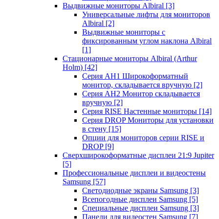
Выдвижные мониторы Albiral
[3]
Универсальные лифты для мониторов
Albiral
[2]
Выдвижные мониторы с
фиксированным углом наклона Albiral
[1]
Стационарные мониторы Albiral (Arthur
Holm)
[42]
Серия AH1 Широкоформатный
монитор, складывается вручную
[2]
Серия AH2 Монитор складывается
вручную
[2]
Серия RISE Настенные мониторы
[14]
Серия DROP Мониторы для установки
в стену
[15]
Опции для мониторов серии RISE и
DROP
[9]
Сверхширокоформатные дисплеи 21:9 Jupiter
[5]
Профессиональные дисплеи и видеостены
Samsung
[57]
Светодиодные экраны Samsung
[3]
Всепогодные дисплеи Samsung
[5]
Специальные дисплеи Samsung
[3]
Панели для видеостен Samsung
[7]