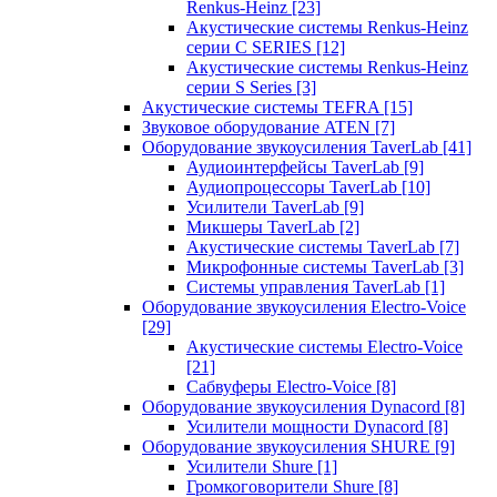
Renkus-Heinz
[23]
Акустические системы Renkus-Heinz
серии C SERIES
[12]
Акустические системы Renkus-Heinz
серии S Series
[3]
Акустические системы TEFRA
[15]
Звуковое оборудование ATEN
[7]
Оборудование звукоусиления TaverLab
[41]
Аудиоинтерфейсы TaverLab
[9]
Аудиопроцессоры TaverLab
[10]
Усилители TaverLab
[9]
Микшеры TaverLab
[2]
Акустические системы TaverLab
[7]
Микрофонные системы TaverLab
[3]
Системы управления TaverLab
[1]
Оборудование звукоусиления Electro-Voice
[29]
Акустические системы Electro-Voice
[21]
Сабвуферы Electro-Voice
[8]
Оборудование звукоусиления Dynacord
[8]
Усилители мощности Dynacord
[8]
Оборудование звукоусиления SHURE
[9]
Усилители Shure
[1]
Громкоговорители Shure
[8]