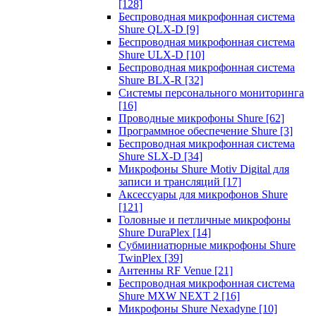
[128]
Беспроводная микрофонная система
Shure QLX-D
[9]
Беспроводная микрофонная система
Shure ULX-D
[10]
Беспроводная микрофонная система
Shure BLX-R
[32]
Системы персонального мониторинга
[16]
Проводные микрофоны Shure
[62]
Программное обеспечение Shure
[3]
Беспроводная микрофонная система
Shure SLX-D
[34]
Микрофоны Shure Motiv Digital для
записи и трансляций
[17]
Аксессуары для микрофонов Shure
[121]
Головные и петличные микрофоны
Shure DuraPlex
[14]
Субминиатюрные микрофоны Shure
TwinPlex
[39]
Антенны RF Venue
[21]
Беспроводная микрофонная система
Shure MXW NEXT 2
[16]
Микрофоны Shure Nexadyne
[10]