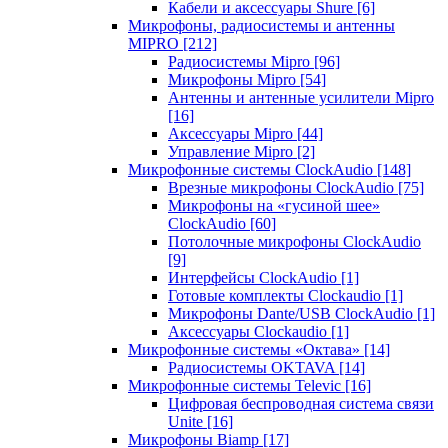
Кабели и аксессуары Shure
[6]
Микрофоны, радиосистемы и антенны
MIPRO
[212]
Радиосистемы Mipro
[96]
Микрофоны Mipro
[54]
Антенны и антенные усилители Mipro
[16]
Аксессуары Mipro
[44]
Управление Mipro
[2]
Микрофонные системы ClockAudio
[148]
Врезные микрофоны ClockAudio
[75]
Микрофоны на «гусиной шее»
ClockAudio
[60]
Потолочные микрофоны ClockAudio
[9]
Интерфейсы ClockAudio
[1]
Готовые комплекты Clockaudio
[1]
Микрофоны Dante/USB ClockAudio
[1]
Аксессуары Clockaudio
[1]
Микрофонные системы «Октава»
[14]
Радиосистемы OKTAVA
[14]
Микрофонные системы Televic
[16]
Цифровая беспроводная система связи
Unite
[16]
Микрофоны Biamp
[17]