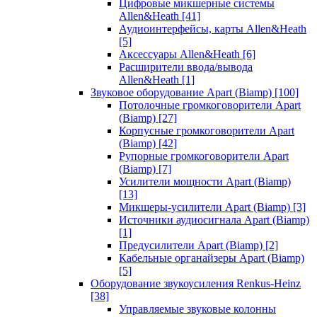
Цифровые микшерные системы
Allen&Heath
[41]
Аудиоинтерфейсы, карты Allen&Heath
[5]
Аксессуары Allen&Heath
[6]
Расширители ввода/вывода
Allen&Heath
[1]
Звуковое оборудование Apart (Biamp)
[100]
Потолочные громкоговорители Apart
(Biamp)
[27]
Корпусные громкоговорители Apart
(Biamp)
[42]
Рупорные громкоговорители Apart
(Biamp)
[7]
Усилители мощности Apart (Biamp)
[13]
Микшеры-усилители Apart (Biamp)
[3]
Источники аудиосигнала Apart (Biamp)
[1]
Предусилители Apart (Biamp)
[2]
Кабельные органайзеры Apart (Biamp)
[5]
Оборудование звукоусиления Renkus-Heinz
[38]
Управляемые звуковые колонны