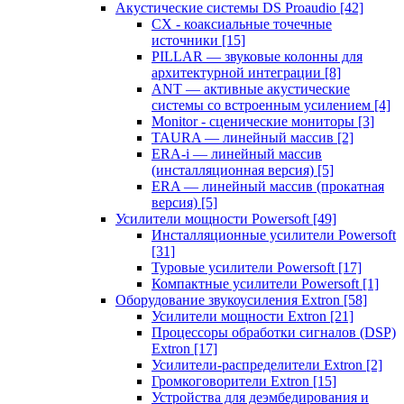
Акустические системы DS Proaudio
[42]
CX - коаксиальные точечные
источники
[15]
PILLAR — звуковые колонны для
архитектурной интеграции
[8]
ANT — активные акустические
системы со встроенным усилением
[4]
Monitor - сценические мониторы
[3]
TAURA — линейный массив
[2]
ERA-i — линейный массив
(инсталляционная версия)
[5]
ERA — линейный массив (прокатная
версия)
[5]
Усилители мощности Powersoft
[49]
Инсталляционные усилители Powersoft
[31]
Туровые усилители Powersoft
[17]
Компактные усилители Powersoft
[1]
Оборудование звукоусиления Extron
[58]
Усилители мощности Extron
[21]
Процессоры обработки сигналов (DSP)
Extron
[17]
Усилители-распределители Extron
[2]
Громкоговорители Extron
[15]
Устройства для деэмбедирования и