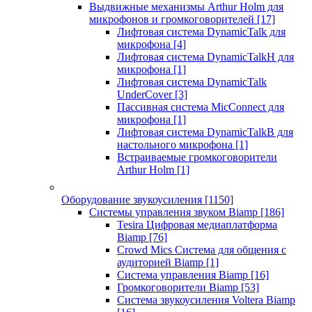
Выдвижные механизмы Arthur Holm для
микрофонов и громкоговорителей
[17]
Лифтовая система DynamicTalk для
микрофона
[4]
Лифтовая система DynamicTalkH для
микрофона
[1]
Лифтовая система DynamicTalk
UnderCover
[3]
Пассивная система MicConnect для
микрофона
[1]
Лифтовая система DynamicTalkB для
настольного микрофона
[1]
Встраиваемые громкоговорители
Arthur Holm
[1]
Оборудование звукоусиления
[1150]
Системы управления звуком Biamp
[186]
Tesira Цифровая медиаплатформа
Biamp
[76]
Crowd Mics Система для общения с
аудиторией Biamp
[1]
Система управления Biamp
[16]
Громкоговорители Biamp
[53]
Система звукоусиления Voltera Biamp