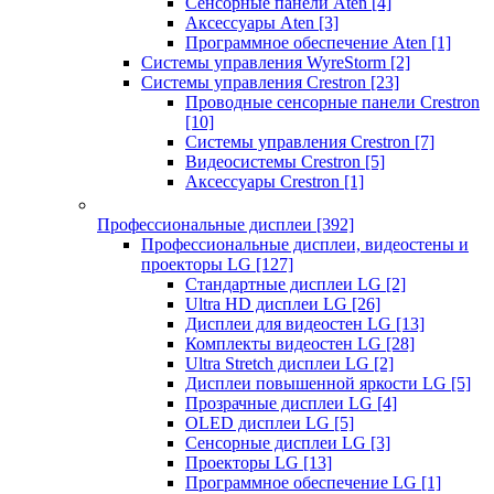
Сенсорные панели Aten
[4]
Аксессуары Aten
[3]
Программное обеспечение Aten
[1]
Системы управления WyreStorm
[2]
Системы управления Crestron
[23]
Проводные сенсорные панели Crestron
[10]
Системы управления Crestron
[7]
Видеосистемы Crestron
[5]
Аксессуары Crestron
[1]
Профессиональные дисплеи
[392]
Профессиональные дисплеи, видеостены и
проекторы LG
[127]
Стандартные дисплеи LG
[2]
Ultra HD дисплеи LG
[26]
Дисплеи для видеостен LG
[13]
Комплекты видеостен LG
[28]
Ultra Stretch дисплеи LG
[2]
Дисплеи повышенной яркости LG
[5]
Прозрачные дисплеи LG
[4]
OLED дисплеи LG
[5]
Сенсорные дисплеи LG
[3]
Проекторы LG
[13]
Программное обеспечение LG
[1]