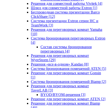
Решения для совместной работы Vivitek
[4]
Шлюз для совместной работы Extron
[1]
Беспроводная система презентации Barco
ClickShare
[12]
Система презентации Extron серии HC и
TeamWork
[3]
Решения для переговорных комнат Yamaha
[10]
Система бронирования переговорных Extron
[4]
Состав системы бронирования
переговорных
[4]
Решения для переговорных комнат
WyreStorm
[29]
Решения «все-в-одном» Kandao
[8]
Система бронирования помещений ATEN
[5]
Решение для переговорных комнат Gonsin
[1]
Система бронирования помещений Biamp
[2]
Решения для переговорных комнат
TaverLAB
[3]
BYOD/BYOM-решения
[3]
Решение для переговорных комнат ATEN
[2]
Решение для переговорных комнат Biamp
[40]