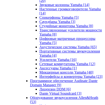
[20]
Звуковые колонны Yamaha
[14]
Настенные громкоговорители Yamaha
[14]
Спикерфоны Yamaha
[5]
Саундбары Yamaha
[3]
Студийные мониторы Yamaha
[8]
Трансляционные усилители мощности
Yamaha
[8]
Цифровые матричные процессоры
Yamaha
[5]
Акустические системы Yamaha
[65]
Портативные системы звукоусиления
Yamaha
[4]
Усилители Yamaha
[16]
Сетевые коммутаторы Yamaha
[12]
Аксессуары Yamaha
[1]
Микшерные консоли Yamaha
[40]
Интерфейсы и конвертеры Yamaha
[23]
Программное обеспечение Audinate Dante
Domain Manager
[9]
Лицензии DDM
[6]
Dante Virtual Soundcard
[3]
Оборудование звукоусиления Allen&Heath
[53]