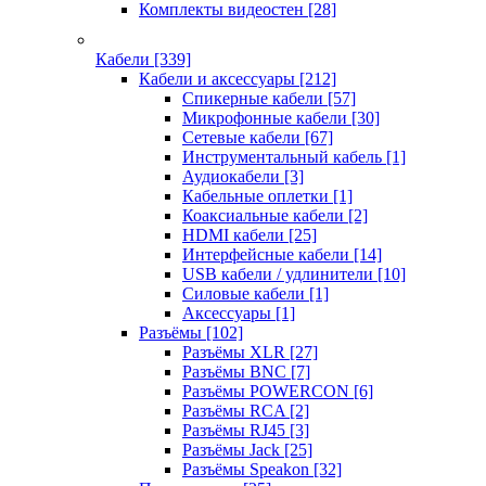
Комплекты видеостен
[28]
Кабели
[339]
Кабели и аксессуары
[212]
Спикерные кабели
[57]
Микрофонные кабели
[30]
Сетевые кабели
[67]
Инструментальный кабель
[1]
Аудиокабели
[3]
Кабельные оплетки
[1]
Коаксиальные кабели
[2]
HDMI кабели
[25]
Интерфейсные кабели
[14]
USB кабели / удлинители
[10]
Силовые кабели
[1]
Аксессуары
[1]
Разъёмы
[102]
Разъёмы XLR
[27]
Разъёмы BNC
[7]
Разъёмы POWERCON
[6]
Разъёмы RCA
[2]
Разъёмы RJ45
[3]
Разъёмы Jack
[25]
Разъёмы Speakon
[32]