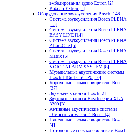
эмбедирования аудио Extron
[2]
Кабели Extron
[1]
Оборудование звукоусиления Bosch
[146]
Система звукоусиления Bosch PLENA
[13]
Система звукоусиления Bosch PLENA
EASY LINE
[14]
Система звукоусиления Bosch PLENA-
All-in-One
[5]
Система звукоусиления Bosch PLENA
Matrix
[5]
Система звукоусиления Bosch PLENA
VOICE ALARM SYSTEM
[8]
Музыкальные акустические системы
Bosch LB6/ LC6/ LP6
[10]
Корпусные громкоговорители Bosch
[37]
Звуковые колонки Bosch
[2]
Звуковые колонки Bosch серии XLA
3200
[3]
Активные акустические системы
"Линейный массив" Bosch
[4]
Панельные громкоговорители Bosch
[4]
Потолочные громкоговорители Bosch