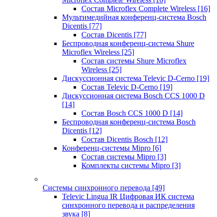
Состав Microflex Complete Wireless
[16]
Мультимедийная конференц-система Bosch
Dicentis
[77]
Состав Dicentis
[77]
Беспроводная конференц-система Shure
Microflex Wireless
[25]
Состав системы Shure Microflex
Wireless
[25]
Дискуссионная система Televic D-Cerno
[19]
Состав Televic D-Cerno
[19]
Дискуссионная система Bosch CCS 1000 D
[14]
Состав Bosch CCS 1000 D
[14]
Беспроводная конференц-система Bosch
Dicentis
[12]
Состав Dicentis Bosch
[12]
Конференц-системы Mipro
[6]
Состав системы Mipro
[3]
Комплекты системы Mipro
[3]
Системы синхронного перевода
[49]
Televic Lingua IR Цифровая ИК система
синхронного перевода и распределения
звука
[8]