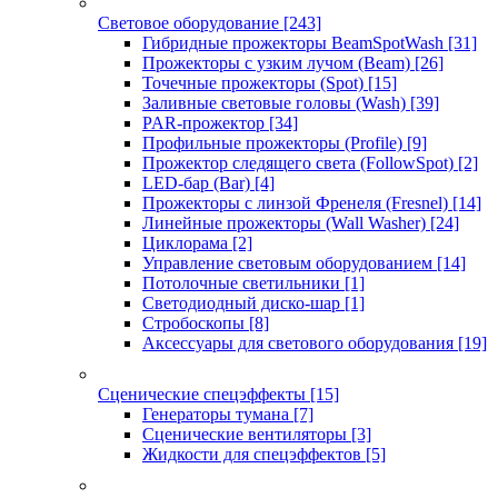
Световое оборудование
[243]
Гибридные прожекторы BeamSpotWash
[31]
Прожекторы с узким лучом (Beam)
[26]
Точечные прожекторы (Spot)
[15]
Заливные световые головы (Wash)
[39]
PAR-прожектор
[34]
Профильные прожекторы (Profile)
[9]
Прожектор следящего света (FollowSpot)
[2]
LED-бар (Bar)
[4]
Прожекторы с линзой Френеля (Fresnel)
[14]
Линейные прожекторы (Wall Washer)
[24]
Циклорама
[2]
Управление световым оборудованием
[14]
Потолочные светильники
[1]
Светодиодный диско-шар
[1]
Стробоскопы
[8]
Аксессуары для светового оборудования
[19]
Сценические спецэффекты
[15]
Генераторы тумана
[7]
Сценические вентиляторы
[3]
Жидкости для спецэффектов
[5]