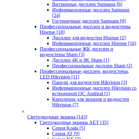
Витринные дисплеи Sumsung
[6]
Информационные дисплеи Samsung
[24]
Гостиничные дисплеи Samsung
[9]
Профессиональные дисплеи и видеостены
Hisense
[18]
Дисплеи для видеостен Hisense
[2]
Информационные дисплеи Hisense
[16]
Профессиональные ЖК дисплеи и
видеостены Sharp
[3]
Дисплеи 4K и 8K Sharp
[1]
Профессиональные дисплеи Sharp
[2]
Профессиональные дисплеи, видеостены,
LED Hikvision
[11]
Панели для видеостен Hikvision
[3]
Информационные дисплеи Hikvision со
встроенной ОС Andriod
[1]
Крепления для экранов и видеостен
Hikvision
[7]
Светодиодные экраны
[143]
Светодиодные экраны AET
[35]
Cерия Koala
[5]
Серия AT
[9]