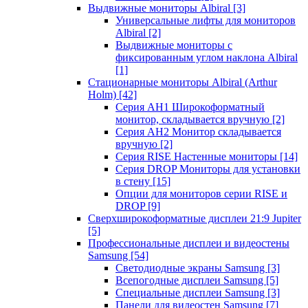
Выдвижные мониторы Albiral
[3]
Универсальные лифты для мониторов
Albiral
[2]
Выдвижные мониторы с
фиксированным углом наклона Albiral
[1]
Стационарные мониторы Albiral (Arthur
Holm)
[42]
Серия AH1 Широкоформатный
монитор, складывается вручную
[2]
Серия AH2 Монитор складывается
вручную
[2]
Серия RISE Настенные мониторы
[14]
Серия DROP Мониторы для установки
в стену
[15]
Опции для мониторов серии RISE и
DROP
[9]
Сверхширокоформатные дисплеи 21:9 Jupiter
[5]
Профессиональные дисплеи и видеостены
Samsung
[54]
Светодиодные экраны Samsung
[3]
Всепогодные дисплеи Samsung
[5]
Специальные дисплеи Samsung
[3]
Панели для видеостен Samsung
[7]