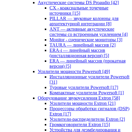
Акустические системы DS Proaudio
[42]
CX - коаксиальные точечные
источники
[15]
PILLAR — звуковые колонны для
архитектурной интеграции
[8]
ANT — активные акустические
системы со встроенным усилением
[4]
Monitor - сценические мониторы
[3]
TAURA — линейный массив
[2]
ERA-i — линейный массив
(инсталляционная версия)
[5]
ERA — линейный массив (прокатная
версия)
[5]
Усилители мощности Powersoft
[49]
Инсталляционные усилители Powersoft
[31]
Туровые усилители Powersoft
[17]
Компактные усилители Powersoft
[1]
Оборудование звукоусиления Extron
[58]
Усилители мощности Extron
[21]
Процессоры обработки сигналов (DSP)
Extron
[17]
Усилители-распределители Extron
[2]
Громкоговорители Extron
[15]
Устройства для деэмбедирования и