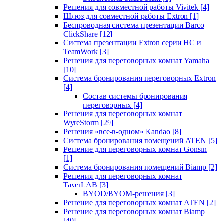
Решения для совместной работы Vivitek
[4]
Шлюз для совместной работы Extron
[1]
Беспроводная система презентации Barco
ClickShare
[12]
Система презентации Extron серии HC и
TeamWork
[3]
Решения для переговорных комнат Yamaha
[10]
Система бронирования переговорных Extron
[4]
Состав системы бронирования
переговорных
[4]
Решения для переговорных комнат
WyreStorm
[29]
Решения «все-в-одном» Kandao
[8]
Система бронирования помещений ATEN
[5]
Решение для переговорных комнат Gonsin
[1]
Система бронирования помещений Biamp
[2]
Решения для переговорных комнат
TaverLAB
[3]
BYOD/BYOM-решения
[3]
Решение для переговорных комнат ATEN
[2]
Решение для переговорных комнат Biamp
[40]