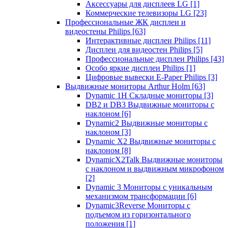
Аксессуары для дисплеев LG
[1]
Коммерческие телевизоры LG
[23]
Профессиональные ЖК дисплеи и
видеостены Philips
[63]
Интерактивные дисплеи Philips
[11]
Дисплеи для видеостен Philips
[5]
Профессиональные дисплеи Philips
[43]
Особо яркие дисплеи Philips
[1]
Цифровые вывески E-Paper Philips
[3]
Выдвижные мониторы Arthur Holm
[63]
Dynamic 1Н Складные мониторы
[3]
DB2 и DB3 Выдвижные мониторы с
наклоном
[6]
Dynamic2 Выдвижные мониторы с
наклоном
[3]
Dynamic X2 Выдвижные мониторы с
наклоном
[8]
DynamicX2Talk Выдвижные мониторы
с наклоном и выдвижным микрофоном
[2]
Dynamic 3 Мониторы с уникальным
механизмом трансформации
[6]
Dynamic3Reverse Мониторы с
подъемом из горизонтального
положения
[1]