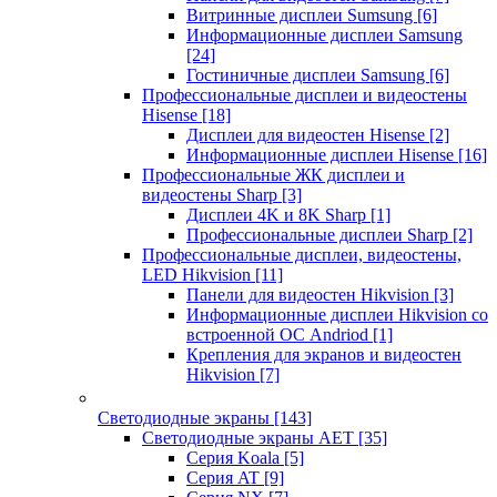
Витринные дисплеи Sumsung
[6]
Информационные дисплеи Samsung
[24]
Гостиничные дисплеи Samsung
[6]
Профессиональные дисплеи и видеостены
Hisense
[18]
Дисплеи для видеостен Hisense
[2]
Информационные дисплеи Hisense
[16]
Профессиональные ЖК дисплеи и
видеостены Sharp
[3]
Дисплеи 4K и 8K Sharp
[1]
Профессиональные дисплеи Sharp
[2]
Профессиональные дисплеи, видеостены,
LED Hikvision
[11]
Панели для видеостен Hikvision
[3]
Информационные дисплеи Hikvision со
встроенной ОС Andriod
[1]
Крепления для экранов и видеостен
Hikvision
[7]
Светодиодные экраны
[143]
Светодиодные экраны AET
[35]
Cерия Koala
[5]
Серия AT
[9]