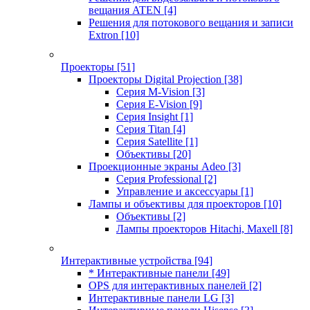
вещания ATEN
[4]
Решения для потокового вещания и записи
Extron
[10]
Проекторы
[51]
Проекторы Digital Projection
[38]
Серия M-Vision
[3]
Серия E-Vision
[9]
Серия Insight
[1]
Серия Titan
[4]
Серия Satellite
[1]
Объективы
[20]
Проекционные экраны Adeo
[3]
Серия Professional
[2]
Управление и аксессуары
[1]
Лампы и объективы для проекторов
[10]
Объективы
[2]
Лампы проекторов Hitachi, Maxell
[8]
Интерактивные устройства
[94]
* Интерактивные панели
[49]
OPS для интерактивных панелей
[2]
Интерактивные панели LG
[3]