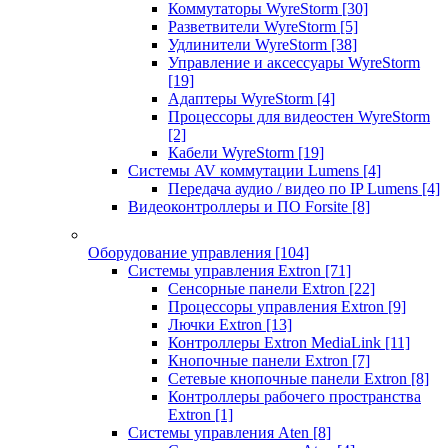
Коммутаторы WyreStorm
[30]
Разветвители WyreStorm
[5]
Удлинители WyreStorm
[38]
Управление и аксессуары WyreStorm
[19]
Адаптеры WyreStorm
[4]
Процессоры для видеостен WyreStorm
[2]
Кабели WyreStorm
[19]
Системы AV коммутации Lumens
[4]
Передача аудио / видео по IP Lumens
[4]
Видеоконтроллеры и ПО Forsite
[8]
Оборудование управления
[104]
Системы управления Extron
[71]
Сенсорные панели Extron
[22]
Процессоры управления Extron
[9]
Лючки Extron
[13]
Контроллеры Extron MediaLink
[11]
Кнопочные панели Extron
[7]
Сетевые кнопочные панели Extron
[8]
Контроллеры рабочего пространства
Extron
[1]
Системы управления Aten
[8]