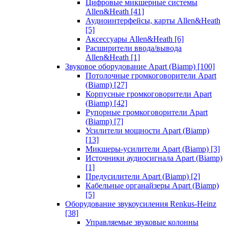
Цифровые микшерные системы
Allen&Heath
[41]
Аудиоинтерфейсы, карты Allen&Heath
[5]
Аксессуары Allen&Heath
[6]
Расширители ввода/вывода
Allen&Heath
[1]
Звуковое оборудование Apart (Biamp)
[100]
Потолочные громкоговорители Apart
(Biamp)
[27]
Корпусные громкоговорители Apart
(Biamp)
[42]
Рупорные громкоговорители Apart
(Biamp)
[7]
Усилители мощности Apart (Biamp)
[13]
Микшеры-усилители Apart (Biamp)
[3]
Источники аудиосигнала Apart (Biamp)
[1]
Предусилители Apart (Biamp)
[2]
Кабельные органайзеры Apart (Biamp)
[5]
Оборудование звукоусиления Renkus-Heinz
[38]
Управляемые звуковые колонны