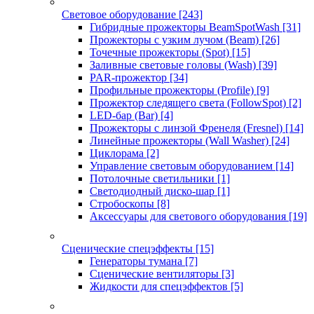
Световое оборудование
[243]
Гибридные прожекторы BeamSpotWash
[31]
Прожекторы с узким лучом (Beam)
[26]
Точечные прожекторы (Spot)
[15]
Заливные световые головы (Wash)
[39]
PAR-прожектор
[34]
Профильные прожекторы (Profile)
[9]
Прожектор следящего света (FollowSpot)
[2]
LED-бар (Bar)
[4]
Прожекторы с линзой Френеля (Fresnel)
[14]
Линейные прожекторы (Wall Washer)
[24]
Циклорама
[2]
Управление световым оборудованием
[14]
Потолочные светильники
[1]
Светодиодный диско-шар
[1]
Стробоскопы
[8]
Аксессуары для светового оборудования
[19]
Сценические спецэффекты
[15]
Генераторы тумана
[7]
Сценические вентиляторы
[3]
Жидкости для спецэффектов
[5]