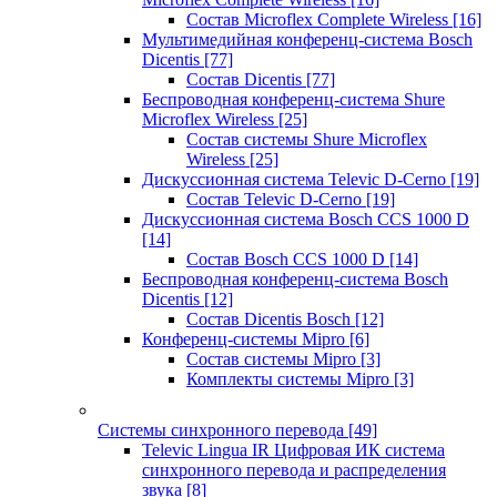
Состав Microflex Complete Wireless
[16]
Мультимедийная конференц-система Bosch
Dicentis
[77]
Состав Dicentis
[77]
Беспроводная конференц-система Shure
Microflex Wireless
[25]
Состав системы Shure Microflex
Wireless
[25]
Дискуссионная система Televic D-Cerno
[19]
Состав Televic D-Cerno
[19]
Дискуссионная система Bosch CCS 1000 D
[14]
Состав Bosch CCS 1000 D
[14]
Беспроводная конференц-система Bosch
Dicentis
[12]
Состав Dicentis Bosch
[12]
Конференц-системы Mipro
[6]
Состав системы Mipro
[3]
Комплекты системы Mipro
[3]
Системы синхронного перевода
[49]
Televic Lingua IR Цифровая ИК система
синхронного перевода и распределения
звука
[8]