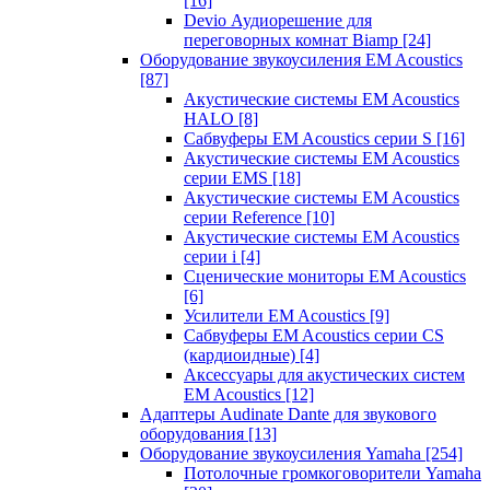
[16]
Devio Аудиорешение для
переговорных комнат Biamp
[24]
Оборудование звукоусиления EM Acoustics
[87]
Акустические системы EM Acoustics
HALO
[8]
Сабвуферы EM Acoustics серии S
[16]
Акустические системы EM Acoustics
серии EMS
[18]
Акустические системы EM Acoustics
серии Reference
[10]
Акустические системы EM Acoustics
серии i
[4]
Сценические мониторы EM Acoustics
[6]
Усилители EM Acoustics
[9]
Сабвуферы EM Acoustics серии CS
(кардиоидные)
[4]
Аксессуары для акустических систем
EM Acoustics
[12]
Адаптеры Audinate Dante для звукового
оборудования
[13]
Оборудование звукоусиления Yamaha
[254]
Потолочные громкоговорители Yamaha