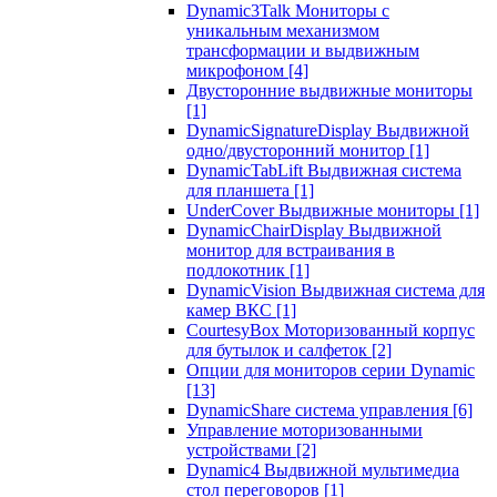
Dynamic3Talk Мониторы с
уникальным механизмом
трансформации и выдвижным
микрофоном
[4]
Двусторонние выдвижные мониторы
[1]
DynamicSignatureDisplay Выдвижной
одно/двусторонний монитор
[1]
DynamicTabLift Выдвижная система
для планшета
[1]
UnderCover Выдвижные мониторы
[1]
DynamicChairDisplay Выдвижной
монитор для встраивания в
подлокотник
[1]
DynamicVision Выдвижная система для
камер ВКС
[1]
CourtesyBox Моторизованный корпус
для бутылок и салфеток
[2]
Опции для мониторов серии Dynamic
[13]
DynamicShare система управления
[6]
Управление моторизованными
устройствами
[2]
Dynamic4 Выдвижной мультимедиа
стол переговоров
[1]