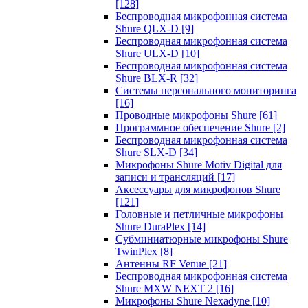
[128]
Беспроводная микрофонная система
Shure QLX-D
[9]
Беспроводная микрофонная система
Shure ULX-D
[10]
Беспроводная микрофонная система
Shure BLX-R
[32]
Системы персонального мониторинга
[16]
Проводные микрофоны Shure
[61]
Программное обеспечение Shure
[2]
Беспроводная микрофонная система
Shure SLX-D
[34]
Микрофоны Shure Motiv Digital для
записи и трансляций
[17]
Аксессуары для микрофонов Shure
[121]
Головные и петличные микрофоны
Shure DuraPlex
[14]
Субминиатюрные микрофоны Shure
TwinPlex
[8]
Антенны RF Venue
[21]
Беспроводная микрофонная система
Shure MXW NEXT 2
[16]
Микрофоны Shure Nexadyne
[10]