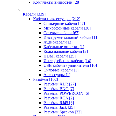
Комплекты видеостен
[28]
Кабели
[339]
Кабели и аксессуары
[212]
Спикерные кабели
[57]
Микрофонные кабели
[30]
Сетевые кабели
[67]
Инструментальный кабель
[1]
Аудиокабели
[3]
Кабельные оплетки
[1]
Коаксиальные кабели
[2]
HDMI кабели
[25]
Интерфейсные кабели
[14]
USB кабели / удлинители
[10]
Силовые кабели
[1]
Аксессуары
[1]
Разъёмы
[102]
Разъёмы XLR
[27]
Разъёмы BNC
[7]
Разъёмы POWERCON
[6]
Разъёмы RCA
[2]
Разъёмы RJ45
[3]
Разъёмы Jack
[25]
Разъёмы Speakon
[32]