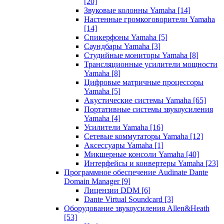
[20]
Звуковые колонны Yamaha
[14]
Настенные громкоговорители Yamaha
[14]
Спикерфоны Yamaha
[5]
Саундбары Yamaha
[3]
Студийные мониторы Yamaha
[8]
Трансляционные усилители мощности
Yamaha
[8]
Цифровые матричные процессоры
Yamaha
[5]
Акустические системы Yamaha
[65]
Портативные системы звукоусиления
Yamaha
[4]
Усилители Yamaha
[16]
Сетевые коммутаторы Yamaha
[12]
Аксессуары Yamaha
[1]
Микшерные консоли Yamaha
[40]
Интерфейсы и конвертеры Yamaha
[23]
Программное обеспечение Audinate Dante
Domain Manager
[9]
Лицензии DDM
[6]
Dante Virtual Soundcard
[3]
Оборудование звукоусиления Allen&Heath
[53]