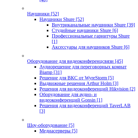
Наушники
[52]
Наушники Shure
[52]
Внутриканальные наушники Shure
[39]
Студийные наушники Shure
[6]
Профессиональные гарнитуры Shure
[1]
Аксессуары для наушников Shure
[6]
Оборудование для видеоконференцсвязи
[45]
Аудиорешение для переговорных комнат
Biamp
[31]
Решение для ВКС от WyreStorm
[5]
Выдвижные решения Arthur Holm
[3]
Решения для видеоконференций Hikvision
[2]
Оборудование для аудио- и
видеоконференций Gonsin
[1]
Решения для видеоконференций TaverLAB
[3]
Шоу-оборудование
[5]
Медиасерверы
[5]