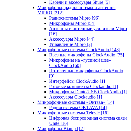
Кабели и аксессуары Shure
[5]
Микрофоны, радиосистемы и антенны
MIPRO
[212]
Радиосистемы Mipro
[96]
Микрофоны Mipro
[54]
Антенны и антенные усилители Mipro
[16]
Аксессуары Mipro
[44]
Управление Mipro
[2]
Микрофонные системы ClockAudio
[148]
Врезные микрофоны ClockAudio
[75]
Микрофоны на «гусиной шее»
ClockAudio
[60]
Потолочные микрофоны ClockAudio
[9]
Интерфейсы ClockAudio
[1]
Готовые комплекты Clockaudio
[1]
Микрофоны Dante/USB ClockAudio
[1]
Аксессуары Clockaudio
[1]
Микрофонные системы «Октава»
[14]
Радиосистемы OKTAVA
[14]
Микрофонные системы Televic
[16]
Цифровая беспроводная система связи
Unite
[16]
Микрофоны Biamp
[17]