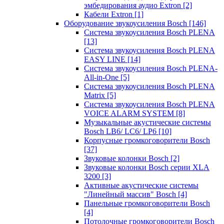
эмбедирования аудио Extron
[2]
Кабели Extron
[1]
Оборудование звукоусиления Bosch
[146]
Система звукоусиления Bosch PLENA
[13]
Система звукоусиления Bosch PLENA
EASY LINE
[14]
Система звукоусиления Bosch PLENA-
All-in-One
[5]
Система звукоусиления Bosch PLENA
Matrix
[5]
Система звукоусиления Bosch PLENA
VOICE ALARM SYSTEM
[8]
Музыкальные акустические системы
Bosch LB6/ LC6/ LP6
[10]
Корпусные громкоговорители Bosch
[37]
Звуковые колонки Bosch
[2]
Звуковые колонки Bosch серии XLA
3200
[3]
Активные акустические системы
"Линейный массив" Bosch
[4]
Панельные громкоговорители Bosch
[4]
Потолочные громкоговорители Bosch