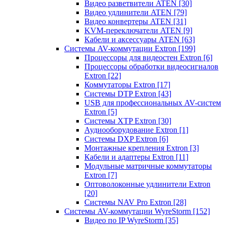
Видео разветвители ATEN
[30]
Видео удлинители ATEN
[79]
Видео конвертеры ATEN
[31]
KVM-переключатели ATEN
[9]
Кабели и аксессуары ATEN
[63]
Системы AV-коммутации Extron
[199]
Процессоры для видеостен Extron
[6]
Процессоры обработки видеосигналов
Extron
[22]
Коммутаторы Extron
[17]
Системы DTP Extron
[43]
USB для профессиональных AV-систем
Extron
[5]
Системы XTP Extron
[30]
Аудиооборудование Extron
[1]
Системы DXP Extron
[6]
Монтажные крепления Extron
[3]
Кабели и адаптеры Extron
[11]
Модульные матричные коммутаторы
Extron
[7]
Оптоволоконные удлинители Extron
[20]
Системы NAV Pro Extron
[28]
Системы AV-коммутации WyreStorm
[152]
Видео по IP WyreStorm
[35]