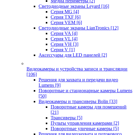
Медиа периметры
[2]
Светодиодные экраны Leyard
[16]
Серия MG
[4]
Серия TXF
[6]
Серия VEM
[6]
Светодиодные экраны LianTronics
[12]
Серия VA
[4]
Серия VL
[4]
Серия VH
[3]
Серия V
[1]
Аксессуары для LED панелей
[2]
Видеокамеры и устройства записи и трансляции
[106]
Решения для захвата и передачи видео
Lumens
[9]
Поворотные и стационарные камеры Lumens
[50]
Видеокамеры и трансиверы Bolin
[33]
Поворотные камеры для помещений
[21]
Трансиверы
[5]
Пульты управления камерами
[2]
Поворотные уличные камеры
[5]
Решения для видеозахвата и потокового