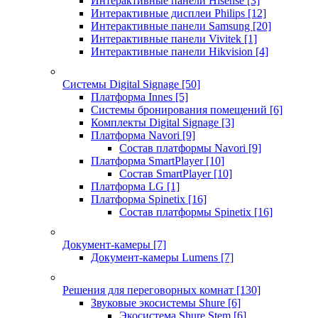
Интерактивные панели Hisense
[3]
Интерактивные дисплеи Philips
[12]
Интерактивные панели Samsung
[20]
Интерактивные панели Vivitek
[1]
Интерактивные панели Hikvision
[4]
Системы Digital Signage
[50]
Платформа Innes
[5]
Системы бронирования помещений
[6]
Комплекты Digital Signage
[3]
Платформа Navori
[9]
Состав платформы Navori
[9]
Платформа SmartPlayer
[10]
Состав SmartPlayer
[10]
Платформа LG
[1]
Платформа Spinetix
[16]
Состав платформы Spinetix
[16]
Документ-камеры
[7]
Документ-камеры Lumens
[7]
Решения для переговорных комнат
[130]
Звуковые экосистемы Shure
[6]
Экосистема Shure Stem
[6]