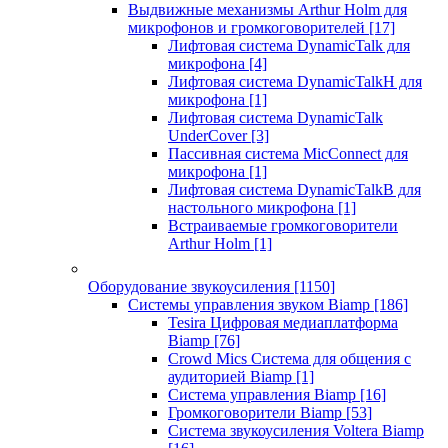
Выдвижные механизмы Arthur Holm для
микрофонов и громкоговорителей
[17]
Лифтовая система DynamicTalk для
микрофона
[4]
Лифтовая система DynamicTalkH для
микрофона
[1]
Лифтовая система DynamicTalk
UnderCover
[3]
Пассивная система MicConnect для
микрофона
[1]
Лифтовая система DynamicTalkB для
настольного микрофона
[1]
Встраиваемые громкоговорители
Arthur Holm
[1]
Оборудование звукоусиления
[1150]
Системы управления звуком Biamp
[186]
Tesira Цифровая медиаплатформа
Biamp
[76]
Crowd Mics Система для общения с
аудиторией Biamp
[1]
Система управления Biamp
[16]
Громкоговорители Biamp
[53]
Система звукоусиления Voltera Biamp