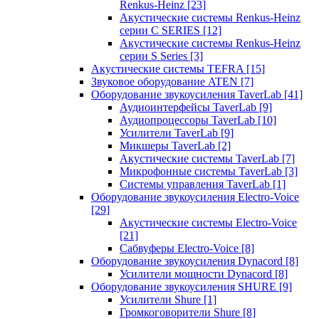
Renkus-Heinz
[23]
Акустические системы Renkus-Heinz
серии C SERIES
[12]
Акустические системы Renkus-Heinz
серии S Series
[3]
Акустические системы TEFRA
[15]
Звуковое оборудование ATEN
[7]
Оборудование звукоусиления TaverLab
[41]
Аудиоинтерфейсы TaverLab
[9]
Аудиопроцессоры TaverLab
[10]
Усилители TaverLab
[9]
Микшеры TaverLab
[2]
Акустические системы TaverLab
[7]
Микрофонные системы TaverLab
[3]
Системы управления TaverLab
[1]
Оборудование звукоусиления Electro-Voice
[29]
Акустические системы Electro-Voice
[21]
Сабвуферы Electro-Voice
[8]
Оборудование звукоусиления Dynacord
[8]
Усилители мощности Dynacord
[8]
Оборудование звукоусиления SHURE
[9]
Усилители Shure
[1]
Громкоговорители Shure
[8]