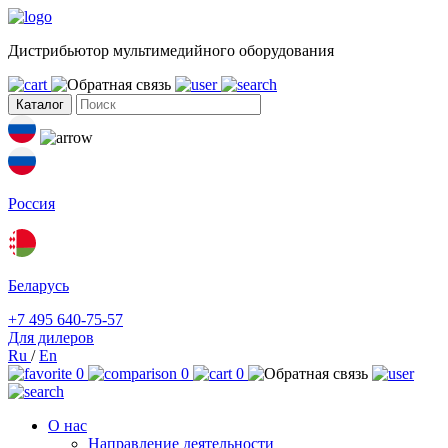
Дистрибьютор мультимедийного оборудования
Каталог
Россия
Беларусь
+7 495 640-75-57
Для дилеров
Ru
/
En
0
0
0
О нас
Направление деятельности