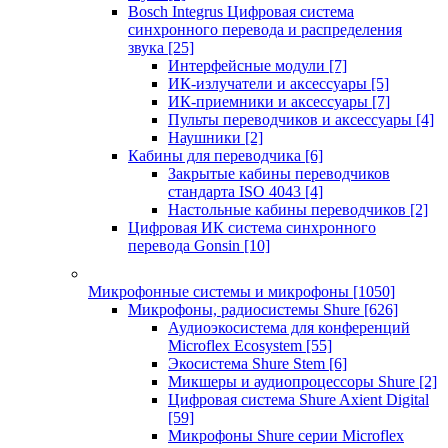
Bosch Integrus Цифровая система
синхронного перевода и распределения
звука
[25]
Интерфейсные модули
[7]
ИК-излучатели и аксессуары
[5]
ИК-приемники и аксессуары
[7]
Пульты переводчиков и аксессуары
[4]
Наушники
[2]
Кабины для переводчика
[6]
Закрытые кабины переводчиков
стандарта ISO 4043
[4]
Настольные кабины переводчиков
[2]
Цифровая ИК система синхронного
перевода Gonsin
[10]
Микрофонные системы и микрофоны
[1050]
Микрофоны, радиосистемы Shure
[626]
Аудиоэкосистема для конференций
Microflex Ecosystem
[55]
Экосистема Shure Stem
[6]
Микшеры и аудиопроцессоры Shure
[2]
Цифровая система Shure Axient Digital
[59]
Микрофоны Shure серии Microflex