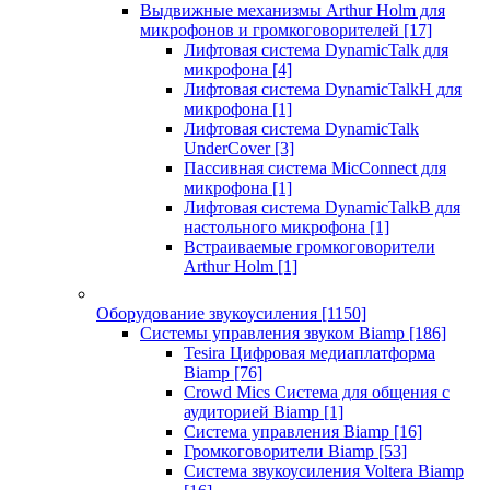
Выдвижные механизмы Arthur Holm для
микрофонов и громкоговорителей
[17]
Лифтовая система DynamicTalk для
микрофона
[4]
Лифтовая система DynamicTalkH для
микрофона
[1]
Лифтовая система DynamicTalk
UnderCover
[3]
Пассивная система MicConnect для
микрофона
[1]
Лифтовая система DynamicTalkB для
настольного микрофона
[1]
Встраиваемые громкоговорители
Arthur Holm
[1]
Оборудование звукоусиления
[1150]
Системы управления звуком Biamp
[186]
Tesira Цифровая медиаплатформа
Biamp
[76]
Crowd Mics Система для общения с
аудиторией Biamp
[1]
Система управления Biamp
[16]
Громкоговорители Biamp
[53]
Система звукоусиления Voltera Biamp