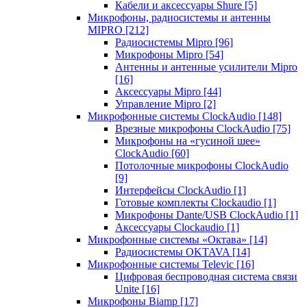
Кабели и аксессуары Shure
[5]
Микрофоны, радиосистемы и антенны
MIPRO
[212]
Радиосистемы Mipro
[96]
Микрофоны Mipro
[54]
Антенны и антенные усилители Mipro
[16]
Аксессуары Mipro
[44]
Управление Mipro
[2]
Микрофонные системы ClockAudio
[148]
Врезные микрофоны ClockAudio
[75]
Микрофоны на «гусиной шее»
ClockAudio
[60]
Потолочные микрофоны ClockAudio
[9]
Интерфейсы ClockAudio
[1]
Готовые комплекты Clockaudio
[1]
Микрофоны Dante/USB ClockAudio
[1]
Аксессуары Clockaudio
[1]
Микрофонные системы «Октава»
[14]
Радиосистемы OKTAVA
[14]
Микрофонные системы Televic
[16]
Цифровая беспроводная система связи
Unite
[16]
Микрофоны Biamp
[17]