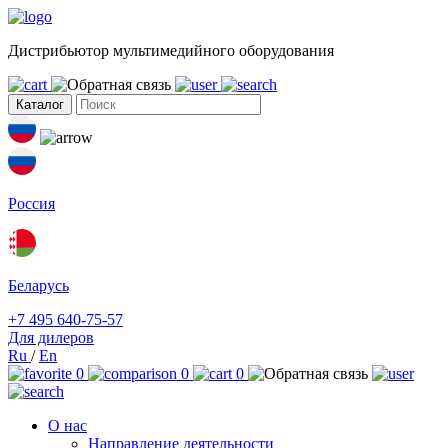
Дистрибьютор мультимедийного оборудования
Каталог
Россия
Беларусь
+7 495 640-75-57
Для дилеров
Ru
/
En
0
0
0
О нас
Направление деятельности