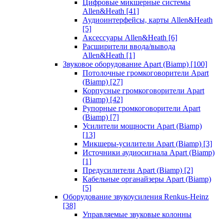
Цифровые микшерные системы
Allen&Heath
[41]
Аудиоинтерфейсы, карты Allen&Heath
[5]
Аксессуары Allen&Heath
[6]
Расширители ввода/вывода
Allen&Heath
[1]
Звуковое оборудование Apart (Biamp)
[100]
Потолочные громкоговорители Apart
(Biamp)
[27]
Корпусные громкоговорители Apart
(Biamp)
[42]
Рупорные громкоговорители Apart
(Biamp)
[7]
Усилители мощности Apart (Biamp)
[13]
Микшеры-усилители Apart (Biamp)
[3]
Источники аудиосигнала Apart (Biamp)
[1]
Предусилители Apart (Biamp)
[2]
Кабельные органайзеры Apart (Biamp)
[5]
Оборудование звукоусиления Renkus-Heinz
[38]
Управляемые звуковые колонны