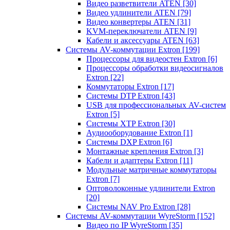
Видео разветвители ATEN
[30]
Видео удлинители ATEN
[79]
Видео конвертеры ATEN
[31]
KVM-переключатели ATEN
[9]
Кабели и аксессуары ATEN
[63]
Системы AV-коммутации Extron
[199]
Процессоры для видеостен Extron
[6]
Процессоры обработки видеосигналов
Extron
[22]
Коммутаторы Extron
[17]
Системы DTP Extron
[43]
USB для профессиональных AV-систем
Extron
[5]
Системы XTP Extron
[30]
Аудиооборудование Extron
[1]
Системы DXP Extron
[6]
Монтажные крепления Extron
[3]
Кабели и адаптеры Extron
[11]
Модульные матричные коммутаторы
Extron
[7]
Оптоволоконные удлинители Extron
[20]
Системы NAV Pro Extron
[28]
Системы AV-коммутации WyreStorm
[152]
Видео по IP WyreStorm
[35]