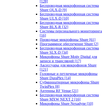
[128]
Беспроводная микрофонная система
Shure QLX-D
[9]
Беспроводная микрофонная система
Shure ULX-D
[10]
Беспроводная микрофонная система
Shure BLX-R
[32]
Системы персонального мониторинга
[16]
Проводные микрофоны Shure
[61]
Программное обеспечение Shure
[2]
Беспроводная микрофонная система
Shure SLX-D
[34]
Микрофоны Shure Motiv Digital для
записи и трансляций
[17]
Аксессуары для микрофонов Shure
[121]
Головные и петличные микрофоны
Shure DuraPlex
[14]
Субминиатюрные микрофоны Shure
TwinPlex
[8]
Антенны RF Venue
[21]
Беспроводная микрофонная система
Shure MXW NEXT 2
[16]
Микрофоны Shure Nexadyne
[10]