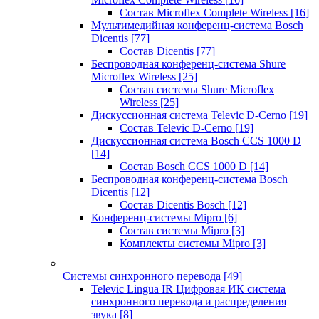
Состав Microflex Complete Wireless
[16]
Мультимедийная конференц-система Bosch
Dicentis
[77]
Состав Dicentis
[77]
Беспроводная конференц-система Shure
Microflex Wireless
[25]
Состав системы Shure Microflex
Wireless
[25]
Дискуссионная система Televic D-Cerno
[19]
Состав Televic D-Cerno
[19]
Дискуссионная система Bosch CCS 1000 D
[14]
Состав Bosch CCS 1000 D
[14]
Беспроводная конференц-система Bosch
Dicentis
[12]
Состав Dicentis Bosch
[12]
Конференц-системы Mipro
[6]
Состав системы Mipro
[3]
Комплекты системы Mipro
[3]
Системы синхронного перевода
[49]
Televic Lingua IR Цифровая ИК система
синхронного перевода и распределения
звука
[8]