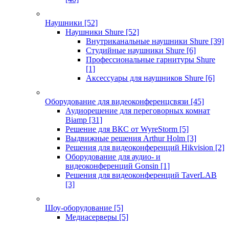
Наушники
[52]
Наушники Shure
[52]
Внутриканальные наушники Shure
[39]
Студийные наушники Shure
[6]
Профессиональные гарнитуры Shure
[1]
Аксессуары для наушников Shure
[6]
Оборудование для видеоконференцсвязи
[45]
Аудиорешение для переговорных комнат
Biamp
[31]
Решение для ВКС от WyreStorm
[5]
Выдвижные решения Arthur Holm
[3]
Решения для видеоконференций Hikvision
[2]
Оборудование для аудио- и
видеоконференций Gonsin
[1]
Решения для видеоконференций TaverLAB
[3]
Шоу-оборудование
[5]
Медиасерверы
[5]