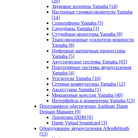
[20]
Звуковые колонны Yamaha
[14]
Настенные громкоговорители Yamaha
[14]
Спикерфоны Yamaha
[5]
Саундбары Yamaha
[3]
Студийные мониторы Yamaha
[8]
Трансляционные усилители мощности
Yamaha
[8]
Цифровые матричные процессоры
Yamaha
[5]
Акустические системы Yamaha
[65]
Портативные системы звукоусиления
Yamaha
[4]
Усилители Yamaha
[16]
Сетевые коммутаторы Yamaha
[12]
Аксессуары Yamaha
[1]
Микшерные консоли Yamaha
[40]
Интерфейсы и конвертеры Yamaha
[23]
Программное обеспечение Audinate Dante
Domain Manager
[9]
Лицензии DDM
[6]
Dante Virtual Soundcard
[3]
Оборудование звукоусиления Allen&Heath
[53]