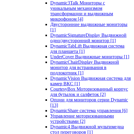
Dynamic3Talk Мониторы с
уникальным механизмом
трансформации и выдвижным
микрофоном
[4]
Двусторонние выдвижные мониторы
[1]
DynamicSignatureDisplay Выдвижной
одно/двусторонний монитор
[1]
DynamicTabLift Выдвижная система
для планшета
[1]
UnderCover Выдвижные мониторы
[1]
DynamicChairDisplay Выдвижной
монитор для встраивания в
подлокотник
[1]
DynamicVision Выдвижная система для
камер ВКС
[1]
CourtesyBox Моторизованный корпус
для бутылок и салфеток
[2]
Опции для мониторов серии Dynamic
[13]
DynamicShare система управления
[6]
Управление моторизованными
устройствами
[2]
Dynamic4 Выдвижной мультимедиа
стол переговоров
[1]