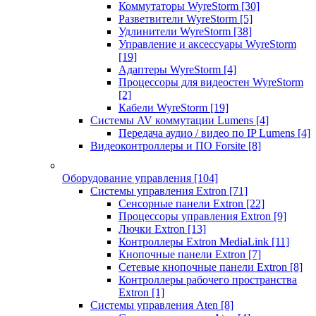
Коммутаторы WyreStorm
[30]
Разветвители WyreStorm
[5]
Удлинители WyreStorm
[38]
Управление и аксессуары WyreStorm
[19]
Адаптеры WyreStorm
[4]
Процессоры для видеостен WyreStorm
[2]
Кабели WyreStorm
[19]
Системы AV коммутации Lumens
[4]
Передача аудио / видео по IP Lumens
[4]
Видеоконтроллеры и ПО Forsite
[8]
Оборудование управления
[104]
Системы управления Extron
[71]
Сенсорные панели Extron
[22]
Процессоры управления Extron
[9]
Лючки Extron
[13]
Контроллеры Extron MediaLink
[11]
Кнопочные панели Extron
[7]
Сетевые кнопочные панели Extron
[8]
Контроллеры рабочего пространства
Extron
[1]
Системы управления Aten
[8]