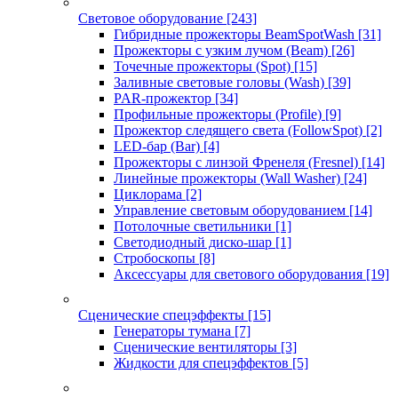
Световое оборудование
[243]
Гибридные прожекторы BeamSpotWash
[31]
Прожекторы с узким лучом (Beam)
[26]
Точечные прожекторы (Spot)
[15]
Заливные световые головы (Wash)
[39]
PAR-прожектор
[34]
Профильные прожекторы (Profile)
[9]
Прожектор следящего света (FollowSpot)
[2]
LED-бар (Bar)
[4]
Прожекторы с линзой Френеля (Fresnel)
[14]
Линейные прожекторы (Wall Washer)
[24]
Циклорама
[2]
Управление световым оборудованием
[14]
Потолочные светильники
[1]
Светодиодный диско-шар
[1]
Стробоскопы
[8]
Аксессуары для светового оборудования
[19]
Сценические спецэффекты
[15]
Генераторы тумана
[7]
Сценические вентиляторы
[3]
Жидкости для спецэффектов
[5]