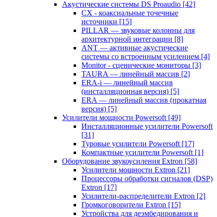
Акустические системы DS Proaudio
[42]
CX - коаксиальные точечные
источники
[15]
PILLAR — звуковые колонны для
архитектурной интеграции
[8]
ANT — активные акустические
системы со встроенным усилением
[4]
Monitor - сценические мониторы
[3]
TAURA — линейный массив
[2]
ERA-i — линейный массив
(инсталляционная версия)
[5]
ERA — линейный массив (прокатная
версия)
[5]
Усилители мощности Powersoft
[49]
Инсталляционные усилители Powersoft
[31]
Туровые усилители Powersoft
[17]
Компактные усилители Powersoft
[1]
Оборудование звукоусиления Extron
[58]
Усилители мощности Extron
[21]
Процессоры обработки сигналов (DSP)
Extron
[17]
Усилители-распределители Extron
[2]
Громкоговорители Extron
[15]
Устройства для деэмбедирования и