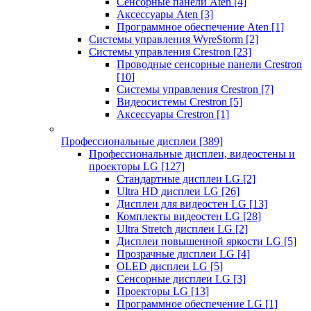
Сенсорные панели Aten
[4]
Аксессуары Aten
[3]
Программное обеспечение Aten
[1]
Системы управления WyreStorm
[2]
Системы управления Crestron
[23]
Проводные сенсорные панели Crestron
[10]
Системы управления Crestron
[7]
Видеосистемы Crestron
[5]
Аксессуары Crestron
[1]
Профессиональные дисплеи
[389]
Профессиональные дисплеи, видеостены и
проекторы LG
[127]
Стандартные дисплеи LG
[2]
Ultra HD дисплеи LG
[26]
Дисплеи для видеостен LG
[13]
Комплекты видеостен LG
[28]
Ultra Stretch дисплеи LG
[2]
Дисплеи повышенной яркости LG
[5]
Прозрачные дисплеи LG
[4]
OLED дисплеи LG
[5]
Сенсорные дисплеи LG
[3]
Проекторы LG
[13]
Программное обеспечение LG
[1]