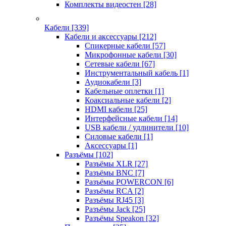
Комплекты видеостен
[28]
Кабели
[339]
Кабели и аксессуары
[212]
Спикерные кабели
[57]
Микрофонные кабели
[30]
Сетевые кабели
[67]
Инструментальный кабель
[1]
Аудиокабели
[3]
Кабельные оплетки
[1]
Коаксиальные кабели
[2]
HDMI кабели
[25]
Интерфейсные кабели
[14]
USB кабели / удлинители
[10]
Силовые кабели
[1]
Аксессуары
[1]
Разъёмы
[102]
Разъёмы XLR
[27]
Разъёмы BNC
[7]
Разъёмы POWERCON
[6]
Разъёмы RCA
[2]
Разъёмы RJ45
[3]
Разъёмы Jack
[25]
Разъёмы Speakon
[32]