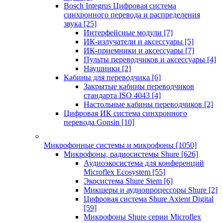
Bosch Integrus Цифровая система
синхронного перевода и распределения
звука
[25]
Интерфейсные модули
[7]
ИК-излучатели и аксессуары
[5]
ИК-приемники и аксессуары
[7]
Пульты переводчиков и аксессуары
[4]
Наушники
[2]
Кабины для переводчика
[6]
Закрытые кабины переводчиков
стандарта ISO 4043
[4]
Настольные кабины переводчиков
[2]
Цифровая ИК система синхронного
перевода Gonsin
[10]
Микрофонные системы и микрофоны
[1050]
Микрофоны, радиосистемы Shure
[626]
Аудиоэкосистема для конференций
Microflex Ecosystem
[55]
Экосистема Shure Stem
[6]
Микшеры и аудиопроцессоры Shure
[2]
Цифровая система Shure Axient Digital
[59]
Микрофоны Shure серии Microflex