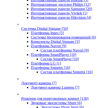
Интерактивные панели Hisense
[3]
Интерактивные дисплеи Philips
[12]
Интерактивные панели Samsung
[20]
Интерактивные панели Vivitek
[1]
Интерактивные панели Hikvision
[4]
Системы Digital Signage
[50]
Платформа Innes
[5]
Системы бронирования помещений
[6]
Комплекты Digital Signage
[3]
Платформа Navori
[9]
Состав платформы Navori
[9]
Платформа SmartPlayer
[10]
Состав SmartPlayer
[10]
Платформа LG
[1]
Платформа Spinetix
[16]
Состав платформы Spinetix
[16]
Документ-камеры
[7]
Документ-камеры Lumens
[7]
Решения для переговорных комнат
[130]
Звуковые экосистемы Shure
[6]
Экосистема Shure Stem
[6]