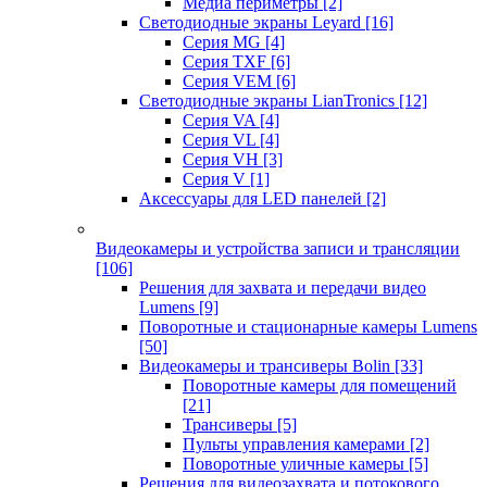
Медиа периметры
[2]
Светодиодные экраны Leyard
[16]
Серия MG
[4]
Серия TXF
[6]
Серия VEM
[6]
Светодиодные экраны LianTronics
[12]
Серия VA
[4]
Серия VL
[4]
Серия VH
[3]
Серия V
[1]
Аксессуары для LED панелей
[2]
Видеокамеры и устройства записи и трансляции
[106]
Решения для захвата и передачи видео
Lumens
[9]
Поворотные и стационарные камеры Lumens
[50]
Видеокамеры и трансиверы Bolin
[33]
Поворотные камеры для помещений
[21]
Трансиверы
[5]
Пульты управления камерами
[2]
Поворотные уличные камеры
[5]
Решения для видеозахвата и потокового