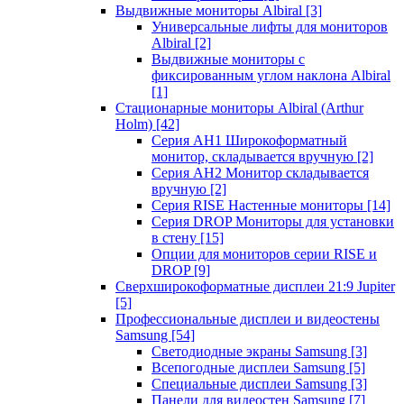
Выдвижные мониторы Albiral
[3]
Универсальные лифты для мониторов
Albiral
[2]
Выдвижные мониторы с
фиксированным углом наклона Albiral
[1]
Стационарные мониторы Albiral (Arthur
Holm)
[42]
Серия AH1 Широкоформатный
монитор, складывается вручную
[2]
Серия AH2 Монитор складывается
вручную
[2]
Серия RISE Настенные мониторы
[14]
Серия DROP Мониторы для установки
в стену
[15]
Опции для мониторов серии RISE и
DROP
[9]
Сверхширокоформатные дисплеи 21:9 Jupiter
[5]
Профессиональные дисплеи и видеостены
Samsung
[54]
Светодиодные экраны Samsung
[3]
Всепогодные дисплеи Samsung
[5]
Специальные дисплеи Samsung
[3]
Панели для видеостен Samsung
[7]