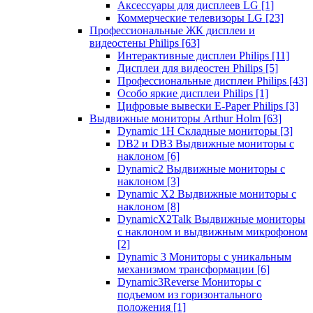
Аксессуары для дисплеев LG
[1]
Коммерческие телевизоры LG
[23]
Профессиональные ЖК дисплеи и
видеостены Philips
[63]
Интерактивные дисплеи Philips
[11]
Дисплеи для видеостен Philips
[5]
Профессиональные дисплеи Philips
[43]
Особо яркие дисплеи Philips
[1]
Цифровые вывески E-Paper Philips
[3]
Выдвижные мониторы Arthur Holm
[63]
Dynamic 1Н Складные мониторы
[3]
DB2 и DB3 Выдвижные мониторы с
наклоном
[6]
Dynamic2 Выдвижные мониторы с
наклоном
[3]
Dynamic X2 Выдвижные мониторы с
наклоном
[8]
DynamicX2Talk Выдвижные мониторы
с наклоном и выдвижным микрофоном
[2]
Dynamic 3 Мониторы с уникальным
механизмом трансформации
[6]
Dynamic3Reverse Мониторы с
подъемом из горизонтального
положения
[1]