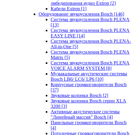
эмбедирования аудио Extron
[2]
Кабели Extron
[1]
Оборудование звукоусиления Bosch
[146]
Система звукоусиления Bosch PLENA
[13]
Система звукоусиления Bosch PLENA
EASY LINE
[14]
Система звукоусиления Bosch PLENA-
All-in-One
[5]
Система звукоусиления Bosch PLENA
Matrix
[5]
Система звукоусиления Bosch PLENA
VOICE ALARM SYSTEM
[8]
Музыкальные акустические системы
Bosch LB6/ LC6/ LP6
[10]
Корпусные громкоговорители Bosch
[37]
Звуковые колонки Bosch
[2]
Звуковые колонки Bosch серии XLA
3200
[3]
Активные акустические системы
"Линейный массив" Bosch
[4]
Панельные громкоговорители Bosch
[4]
Потолочные громкоговорители Bosch