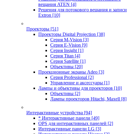
вещания ATEN
[4]
Решения для потокового вещания и записи
Extron
[10]
Проекторы
[51]
Проекторы Digital Projection
[38]
Серия M-Vision
[3]
Серия E-Vision
[9]
Серия Insight
[1]
Серия Titan
[4]
Серия Satellite
[1]
Объективы
[20]
Проекционные экраны Adeo
[3]
Серия Professional
[2]
Управление и аксессуары
[1]
Лампы и объективы для проекторов
[10]
Объективы
[2]
Лампы проекторов Hitachi, Maxell
[8]
Интерактивные устройства
[94]
* Интерактивные панели
[49]
OPS для интерактивных панелей
[2]
Интерактивные панели LG
[3]