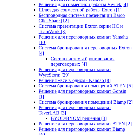
Решения для совместной работы Vivitek
[4]
Шлюз для совместной работы Extron
[1]
Беспроводная система презентации Barco
ClickShare
[12]
Система презентации Extron серии HC и
TeamWork
[3]
Решения для переговорных комнат Yamaha
[10]
Система бронирования переговорных Extron
[4]
Состав системы бронирования
переговорных
[4]
Решения для переговорных комнат
WyreStorm
[29]
Решения «все-в-одном» Kandao
[8]
Система бронирования помещений ATEN
[5]
Решение для переговорных комнат Gonsin
[1]
Система бронирования помещений Biamp
[2]
Решения для переговорных комнат
TaverLAB
[3]
BYOD/BYOM-решения
[3]
Решение для переговорных комнат ATEN
[2]
Решение для переговорных комнат Biamp
[40]