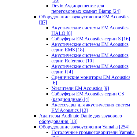
[16]
Devio Аудиорешение для
переговорных комнат Biamp
[24]
Оборудование звукоусиления EM Acoustics
[87]
Акустические системы EM Acoustics
HALO
[8]
Сабвуферы EM Acoustics серии S
[16]
Акустические системы EM Acoustics
серии EMS
[18]
Акустические системы EM Acoustics
серии Reference
[10]
Акустические системы EM Acoustics
серии i
[4]
Сценические мониторы EM Acoustics
[6]
Усилители EM Acoustics
[9]
Сабвуферы EM Acoustics серии CS
(кардиоидные)
[4]
Аксессуары для акустических систем
EM Acoustics
[12]
Адаптеры Audinate Dante для звукового
оборудования
[13]
Оборудование звукоусиления Yamaha
[254]
Потолочные громкоговорители Yamaha