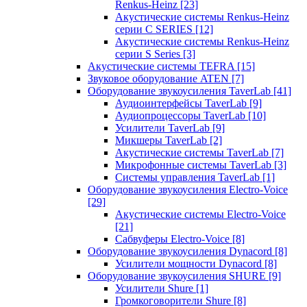
Renkus-Heinz
[23]
Акустические системы Renkus-Heinz
серии C SERIES
[12]
Акустические системы Renkus-Heinz
серии S Series
[3]
Акустические системы TEFRA
[15]
Звуковое оборудование ATEN
[7]
Оборудование звукоусиления TaverLab
[41]
Аудиоинтерфейсы TaverLab
[9]
Аудиопроцессоры TaverLab
[10]
Усилители TaverLab
[9]
Микшеры TaverLab
[2]
Акустические системы TaverLab
[7]
Микрофонные системы TaverLab
[3]
Системы управления TaverLab
[1]
Оборудование звукоусиления Electro-Voice
[29]
Акустические системы Electro-Voice
[21]
Сабвуферы Electro-Voice
[8]
Оборудование звукоусиления Dynacord
[8]
Усилители мощности Dynacord
[8]
Оборудование звукоусиления SHURE
[9]
Усилители Shure
[1]
Громкоговорители Shure
[8]