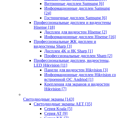
Витринные дисплеи Sumsung
[6]
Информационные дисплеи Samsung
[24]
Гостиничные дисплеи Samsung
[6]
Профессиональные дисплеи и видеостены
Hisense
[18]
Дисплеи для видеостен Hisense
[2]
Информационные дисплеи Hisense
[16]
Профессиональные ЖК дисплеи и
видеостены Sharp
[3]
Дисплеи 4K и 8K Sharp
[1]
Профессиональные дисплеи Sharp
[2]
Профессиональные дисплеи, видеостены,
LED Hikvision
[11]
Панели для видеостен Hikvision
[3]
Информационные дисплеи Hikvision со
встроенной ОС Andriod
[1]
Крепления для экранов и видеостен
Hikvision
[7]
Светодиодные экраны
[143]
Светодиодные экраны AET
[35]
Cерия Koala
[5]
Серия AT
[9]