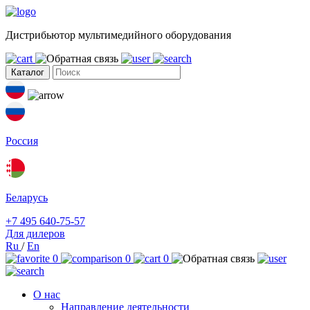
Дистрибьютор мультимедийного оборудования
Каталог
Россия
Беларусь
+7 495 640-75-57
Для дилеров
Ru
/
En
0
0
0
О нас
Направление деятельности