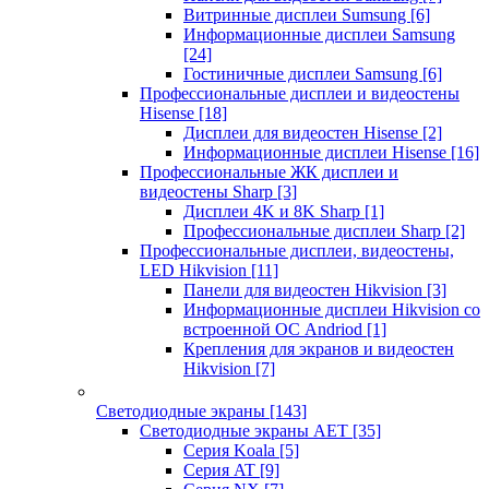
Витринные дисплеи Sumsung
[6]
Информационные дисплеи Samsung
[24]
Гостиничные дисплеи Samsung
[6]
Профессиональные дисплеи и видеостены
Hisense
[18]
Дисплеи для видеостен Hisense
[2]
Информационные дисплеи Hisense
[16]
Профессиональные ЖК дисплеи и
видеостены Sharp
[3]
Дисплеи 4K и 8K Sharp
[1]
Профессиональные дисплеи Sharp
[2]
Профессиональные дисплеи, видеостены,
LED Hikvision
[11]
Панели для видеостен Hikvision
[3]
Информационные дисплеи Hikvision со
встроенной ОС Andriod
[1]
Крепления для экранов и видеостен
Hikvision
[7]
Светодиодные экраны
[143]
Светодиодные экраны AET
[35]
Cерия Koala
[5]
Серия AT
[9]