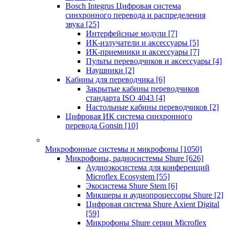
Bosch Integrus Цифровая система
синхронного перевода и распределения
звука
[25]
Интерфейсные модули
[7]
ИК-излучатели и аксессуары
[5]
ИК-приемники и аксессуары
[7]
Пульты переводчиков и аксессуары
[4]
Наушники
[2]
Кабины для переводчика
[6]
Закрытые кабины переводчиков
стандарта ISO 4043
[4]
Настольные кабины переводчиков
[2]
Цифровая ИК система синхронного
перевода Gonsin
[10]
Микрофонные системы и микрофоны
[1050]
Микрофоны, радиосистемы Shure
[626]
Аудиоэкосистема для конференций
Microflex Ecosystem
[55]
Экосистема Shure Stem
[6]
Микшеры и аудиопроцессоры Shure
[2]
Цифровая система Shure Axient Digital
[59]
Микрофоны Shure серии Microflex