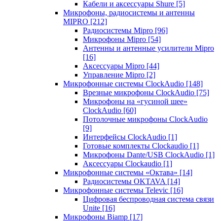
Кабели и аксессуары Shure
[5]
Микрофоны, радиосистемы и антенны
MIPRO
[212]
Радиосистемы Mipro
[96]
Микрофоны Mipro
[54]
Антенны и антенные усилители Mipro
[16]
Аксессуары Mipro
[44]
Управление Mipro
[2]
Микрофонные системы ClockAudio
[148]
Врезные микрофоны ClockAudio
[75]
Микрофоны на «гусиной шее»
ClockAudio
[60]
Потолочные микрофоны ClockAudio
[9]
Интерфейсы ClockAudio
[1]
Готовые комплекты Clockaudio
[1]
Микрофоны Dante/USB ClockAudio
[1]
Аксессуары Clockaudio
[1]
Микрофонные системы «Октава»
[14]
Радиосистемы OKTAVA
[14]
Микрофонные системы Televic
[16]
Цифровая беспроводная система связи
Unite
[16]
Микрофоны Biamp
[17]