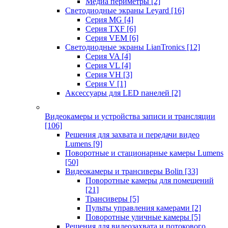
Медиа периметры
[2]
Светодиодные экраны Leyard
[16]
Серия MG
[4]
Серия TXF
[6]
Серия VEM
[6]
Светодиодные экраны LianTronics
[12]
Серия VA
[4]
Серия VL
[4]
Серия VH
[3]
Серия V
[1]
Аксессуары для LED панелей
[2]
Видеокамеры и устройства записи и трансляции
[106]
Решения для захвата и передачи видео
Lumens
[9]
Поворотные и стационарные камеры Lumens
[50]
Видеокамеры и трансиверы Bolin
[33]
Поворотные камеры для помещений
[21]
Трансиверы
[5]
Пульты управления камерами
[2]
Поворотные уличные камеры
[5]
Решения для видеозахвата и потокового