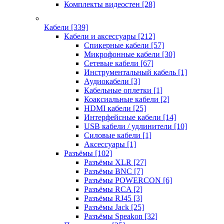
Комплекты видеостен
[28]
Кабели
[339]
Кабели и аксессуары
[212]
Спикерные кабели
[57]
Микрофонные кабели
[30]
Сетевые кабели
[67]
Инструментальный кабель
[1]
Аудиокабели
[3]
Кабельные оплетки
[1]
Коаксиальные кабели
[2]
HDMI кабели
[25]
Интерфейсные кабели
[14]
USB кабели / удлинители
[10]
Силовые кабели
[1]
Аксессуары
[1]
Разъёмы
[102]
Разъёмы XLR
[27]
Разъёмы BNC
[7]
Разъёмы POWERCON
[6]
Разъёмы RCA
[2]
Разъёмы RJ45
[3]
Разъёмы Jack
[25]
Разъёмы Speakon
[32]