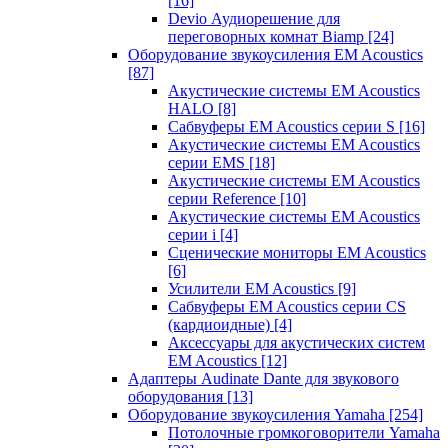
[16]
Devio Аудиорешение для
переговорных комнат Biamp
[24]
Оборудование звукоусиления EM Acoustics
[87]
Акустические системы EM Acoustics
HALO
[8]
Сабвуферы EM Acoustics серии S
[16]
Акустические системы EM Acoustics
серии EMS
[18]
Акустические системы EM Acoustics
серии Reference
[10]
Акустические системы EM Acoustics
серии i
[4]
Сценические мониторы EM Acoustics
[6]
Усилители EM Acoustics
[9]
Сабвуферы EM Acoustics серии CS
(кардиоидные)
[4]
Аксессуары для акустических систем
EM Acoustics
[12]
Адаптеры Audinate Dante для звукового
оборудования
[13]
Оборудование звукоусиления Yamaha
[254]
Потолочные громкоговорители Yamaha