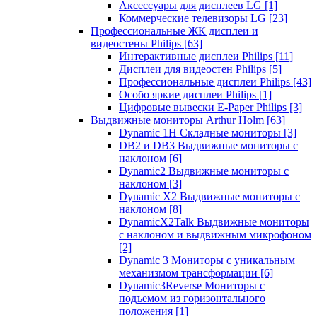
Аксессуары для дисплеев LG
[1]
Коммерческие телевизоры LG
[23]
Профессиональные ЖК дисплеи и
видеостены Philips
[63]
Интерактивные дисплеи Philips
[11]
Дисплеи для видеостен Philips
[5]
Профессиональные дисплеи Philips
[43]
Особо яркие дисплеи Philips
[1]
Цифровые вывески E-Paper Philips
[3]
Выдвижные мониторы Arthur Holm
[63]
Dynamic 1Н Складные мониторы
[3]
DB2 и DB3 Выдвижные мониторы с
наклоном
[6]
Dynamic2 Выдвижные мониторы с
наклоном
[3]
Dynamic X2 Выдвижные мониторы с
наклоном
[8]
DynamicX2Talk Выдвижные мониторы
с наклоном и выдвижным микрофоном
[2]
Dynamic 3 Мониторы с уникальным
механизмом трансформации
[6]
Dynamic3Reverse Мониторы с
подъемом из горизонтального
положения
[1]