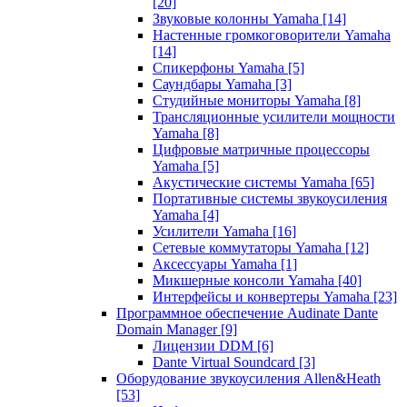
[20]
Звуковые колонны Yamaha
[14]
Настенные громкоговорители Yamaha
[14]
Спикерфоны Yamaha
[5]
Саундбары Yamaha
[3]
Студийные мониторы Yamaha
[8]
Трансляционные усилители мощности
Yamaha
[8]
Цифровые матричные процессоры
Yamaha
[5]
Акустические системы Yamaha
[65]
Портативные системы звукоусиления
Yamaha
[4]
Усилители Yamaha
[16]
Сетевые коммутаторы Yamaha
[12]
Аксессуары Yamaha
[1]
Микшерные консоли Yamaha
[40]
Интерфейсы и конвертеры Yamaha
[23]
Программное обеспечение Audinate Dante
Domain Manager
[9]
Лицензии DDM
[6]
Dante Virtual Soundcard
[3]
Оборудование звукоусиления Allen&Heath
[53]