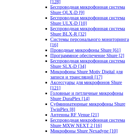
[128]
Беспроводная микрофонная система
Shure QLX-D
[9]
Беспроводная микрофонная система
Shure ULX-D
[10]
Беспроводная микрофонная система
Shure BLX-R
[32]
Системы персонального мониторинга
[16]
Проводные микрофоны Shure
[61]
Программное обеспечение Shure
[2]
Беспроводная микрофонная система
Shure SLX-D
[34]
Микрофоны Shure Motiv Digital для
записи и трансляций
[17]
Аксессуары для микрофонов Shure
[121]
Головные и петличные микрофоны
Shure DuraPlex
[14]
Субминиатюрные микрофоны Shure
TwinPlex
[8]
Антенны RF Venue
[21]
Беспроводная микрофонная система
Shure MXW NEXT 2
[16]
Микрофоны Shure Nexadyne
[10]