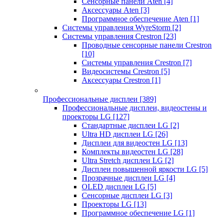
Сенсорные панели Aten
[4]
Аксессуары Aten
[3]
Программное обеспечение Aten
[1]
Системы управления WyreStorm
[2]
Системы управления Crestron
[23]
Проводные сенсорные панели Crestron
[10]
Системы управления Crestron
[7]
Видеосистемы Crestron
[5]
Аксессуары Crestron
[1]
Профессиональные дисплеи
[389]
Профессиональные дисплеи, видеостены и
проекторы LG
[127]
Стандартные дисплеи LG
[2]
Ultra HD дисплеи LG
[26]
Дисплеи для видеостен LG
[13]
Комплекты видеостен LG
[28]
Ultra Stretch дисплеи LG
[2]
Дисплеи повышенной яркости LG
[5]
Прозрачные дисплеи LG
[4]
OLED дисплеи LG
[5]
Сенсорные дисплеи LG
[3]
Проекторы LG
[13]
Программное обеспечение LG
[1]