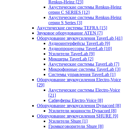
Renkus-Heinz
[23]
Акустические системы Renkus-Heinz
серии C SERIES
[12]
Акустические системы Renkus-Heinz
серии S Series
[3]
Акустические системы TEFRA
[15]
Звуковое оборудование ATEN
[7]
Оборудование звукоусиления TaverLab
[41]
Аудиоинтерфейсы TaverLab
[9]
Аудиопроцессоры TaverLab
[10]
Усилители TaverLab
[9]
Микшеры TaverLab
[2]
Акустические системы TaverLab
[7]
Микрофонные системы TaverLab
[3]
Системы управления TaverLab
[1]
Оборудование звукоусиления Electro-Voice
[29]
Акустические системы Electro-Voice
[21]
Сабвуферы Electro-Voice
[8]
Оборудование звукоусиления Dynacord
[8]
Усилители мощности Dynacord
[8]
Оборудование звукоусиления SHURE
[9]
Усилители Shure
[1]
Громкоговорители Shure
[8]