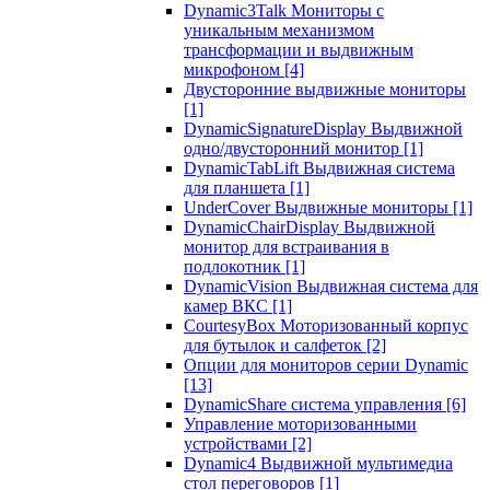
Dynamic3Talk Мониторы с
уникальным механизмом
трансформации и выдвижным
микрофоном
[4]
Двусторонние выдвижные мониторы
[1]
DynamicSignatureDisplay Выдвижной
одно/двусторонний монитор
[1]
DynamicTabLift Выдвижная система
для планшета
[1]
UnderCover Выдвижные мониторы
[1]
DynamicChairDisplay Выдвижной
монитор для встраивания в
подлокотник
[1]
DynamicVision Выдвижная система для
камер ВКС
[1]
CourtesyBox Моторизованный корпус
для бутылок и салфеток
[2]
Опции для мониторов серии Dynamic
[13]
DynamicShare система управления
[6]
Управление моторизованными
устройствами
[2]
Dynamic4 Выдвижной мультимедиа
стол переговоров
[1]