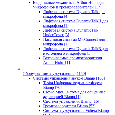
Выдвижные механизмы Arthur Holm для
микрофонов и громкоговорителей
[17]
Лифтовая система DynamicTalk для
микрофона
[4]
Лифтовая система DynamicTalkH для
микрофона
[1]
Лифтовая система DynamicTalk
UnderCover
[3]
Пассивная система MicConnect для
микрофона
[1]
Лифтовая система DynamicTalkB для
настольного микрофона
[1]
Встраиваемые громкоговорители
Arthur Holm
[1]
Оборудование звукоусиления
[1150]
Системы управления звуком Biamp
[186]
Tesira Цифровая медиаплатформа
Biamp
[76]
Crowd Mics Система для общения с
аудиторией Biamp
[1]
Система управления Biamp
[16]
Громкоговорители Biamp
[53]
Система звукоусиления Voltera Biamp