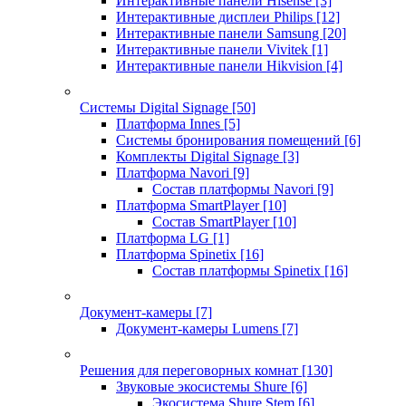
Интерактивные панели Hisense
[3]
Интерактивные дисплеи Philips
[12]
Интерактивные панели Samsung
[20]
Интерактивные панели Vivitek
[1]
Интерактивные панели Hikvision
[4]
Системы Digital Signage
[50]
Платформа Innes
[5]
Системы бронирования помещений
[6]
Комплекты Digital Signage
[3]
Платформа Navori
[9]
Состав платформы Navori
[9]
Платформа SmartPlayer
[10]
Состав SmartPlayer
[10]
Платформа LG
[1]
Платформа Spinetix
[16]
Состав платформы Spinetix
[16]
Документ-камеры
[7]
Документ-камеры Lumens
[7]
Решения для переговорных комнат
[130]
Звуковые экосистемы Shure
[6]
Экосистема Shure Stem
[6]