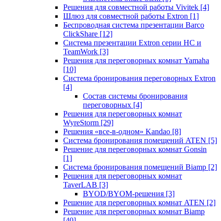
Решения для совместной работы Vivitek
[4]
Шлюз для совместной работы Extron
[1]
Беспроводная система презентации Barco
ClickShare
[12]
Система презентации Extron серии HC и
TeamWork
[3]
Решения для переговорных комнат Yamaha
[10]
Система бронирования переговорных Extron
[4]
Состав системы бронирования
переговорных
[4]
Решения для переговорных комнат
WyreStorm
[29]
Решения «все-в-одном» Kandao
[8]
Система бронирования помещений ATEN
[5]
Решение для переговорных комнат Gonsin
[1]
Система бронирования помещений Biamp
[2]
Решения для переговорных комнат
TaverLAB
[3]
BYOD/BYOM-решения
[3]
Решение для переговорных комнат ATEN
[2]
Решение для переговорных комнат Biamp
[40]