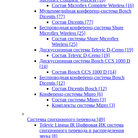
Состав Microflex Complete Wireless
[16]
Мультимедийная конференц-система Bosch
Dicentis
[77]
Состав Dicentis
[77]
Беспроводная конференц-система Shure
Microflex Wireless
[25]
Состав системы Shure Microflex
Wireless
[25]
Дискуссионная система Televic D-Cerno
[19]
Состав Televic D-Cerno
[19]
Дискуссионная система Bosch CCS 1000 D
[14]
Состав Bosch CCS 1000 D
[14]
Беспроводная конференц-система Bosch
Dicentis
[12]
Состав Dicentis Bosch
[12]
Конференц-системы Mipro
[6]
Состав системы Mipro
[3]
Комплекты системы Mipro
[3]
Системы синхронного перевода
[49]
Televic Lingua IR Цифровая ИК система
синхронного перевода и распределения
звука
[8]