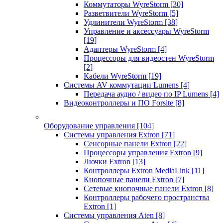
Коммутаторы WyreStorm
[30]
Разветвители WyreStorm
[5]
Удлинители WyreStorm
[38]
Управление и аксессуары WyreStorm
[19]
Адаптеры WyreStorm
[4]
Процессоры для видеостен WyreStorm
[2]
Кабели WyreStorm
[19]
Системы AV коммутации Lumens
[4]
Передача аудио / видео по IP Lumens
[4]
Видеоконтроллеры и ПО Forsite
[8]
Оборудование управления
[104]
Системы управления Extron
[71]
Сенсорные панели Extron
[22]
Процессоры управления Extron
[9]
Лючки Extron
[13]
Контроллеры Extron MediaLink
[11]
Кнопочные панели Extron
[7]
Сетевые кнопочные панели Extron
[8]
Контроллеры рабочего пространства
Extron
[1]
Системы управления Aten
[8]