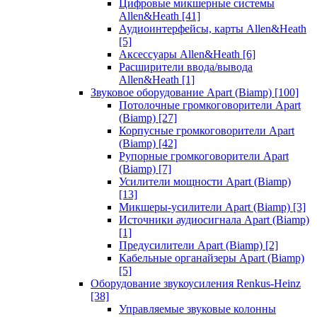
Цифровые микшерные системы
Allen&Heath
[41]
Аудиоинтерфейсы, карты Allen&Heath
[5]
Аксессуары Allen&Heath
[6]
Расширители ввода/вывода
Allen&Heath
[1]
Звуковое оборудование Apart (Biamp)
[100]
Потолочные громкоговорители Apart
(Biamp)
[27]
Корпусные громкоговорители Apart
(Biamp)
[42]
Рупорные громкоговорители Apart
(Biamp)
[7]
Усилители мощности Apart (Biamp)
[13]
Микшеры-усилители Apart (Biamp)
[3]
Источники аудиосигнала Apart (Biamp)
[1]
Предусилители Apart (Biamp)
[2]
Кабельные органайзеры Apart (Biamp)
[5]
Оборудование звукоусиления Renkus-Heinz
[38]
Управляемые звуковые колонны