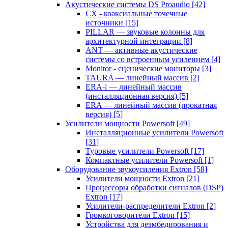
Акустические системы DS Proaudio
[42]
CX - коаксиальные точечные
источники
[15]
PILLAR — звуковые колонны для
архитектурной интеграции
[8]
ANT — активные акустические
системы со встроенным усилением
[4]
Monitor - сценические мониторы
[3]
TAURA — линейный массив
[2]
ERA-i — линейный массив
(инсталляционная версия)
[5]
ERA — линейный массив (прокатная
версия)
[5]
Усилители мощности Powersoft
[49]
Инсталляционные усилители Powersoft
[31]
Туровые усилители Powersoft
[17]
Компактные усилители Powersoft
[1]
Оборудование звукоусиления Extron
[58]
Усилители мощности Extron
[21]
Процессоры обработки сигналов (DSP)
Extron
[17]
Усилители-распределители Extron
[2]
Громкоговорители Extron
[15]
Устройства для деэмбедирования и