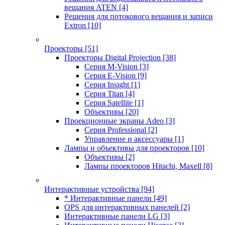
вещания ATEN
[4]
Решения для потокового вещания и записи
Extron
[10]
Проекторы
[51]
Проекторы Digital Projection
[38]
Серия M-Vision
[3]
Серия E-Vision
[9]
Серия Insight
[1]
Серия Titan
[4]
Серия Satellite
[1]
Объективы
[20]
Проекционные экраны Adeo
[3]
Серия Professional
[2]
Управление и аксессуары
[1]
Лампы и объективы для проекторов
[10]
Объективы
[2]
Лампы проекторов Hitachi, Maxell
[8]
Интерактивные устройства
[94]
* Интерактивные панели
[49]
OPS для интерактивных панелей
[2]
Интерактивные панели LG
[3]