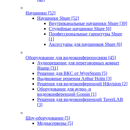
Наушники
[52]
Наушники Shure
[52]
Внутриканальные наушники Shure
[39]
Студийные наушники Shure
[6]
Профессиональные гарнитуры Shure
[1]
Аксессуары для наушников Shure
[6]
Оборудование для видеоконференцсвязи
[45]
Аудиорешение для переговорных комнат
Biamp
[31]
Решение для ВКС от WyreStorm
[5]
Выдвижные решения Arthur Holm
[3]
Решения для видеоконференций Hikvision
[2]
Оборудование для аудио- и
видеоконференций Gonsin
[1]
Решения для видеоконференций TaverLAB
[3]
Шоу-оборудование
[5]
Медиасерверы
[5]