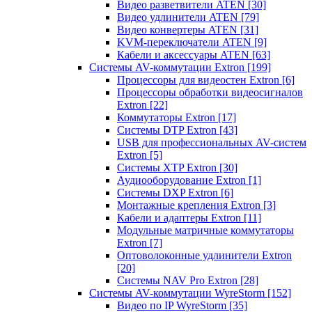
Видео разветвители ATEN
[30]
Видео удлинители ATEN
[79]
Видео конвертеры ATEN
[31]
KVM-переключатели ATEN
[9]
Кабели и аксессуары ATEN
[63]
Системы AV-коммутации Extron
[199]
Процессоры для видеостен Extron
[6]
Процессоры обработки видеосигналов
Extron
[22]
Коммутаторы Extron
[17]
Системы DTP Extron
[43]
USB для профессиональных AV-систем
Extron
[5]
Системы XTP Extron
[30]
Аудиооборудование Extron
[1]
Системы DXP Extron
[6]
Монтажные крепления Extron
[3]
Кабели и адаптеры Extron
[11]
Модульные матричные коммутаторы
Extron
[7]
Оптоволоконные удлинители Extron
[20]
Системы NAV Pro Extron
[28]
Системы AV-коммутации WyreStorm
[152]
Видео по IP WyreStorm
[35]