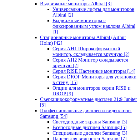
Выдвижные мониторы Albiral
[3]
Универсальные лифты для мониторов
Albiral
[2]
Выдвижные мониторы с
фиксированным углом наклона Albiral
[1]
Стационарные мониторы Albiral (Arthur
Holm)
[42]
Серия AH1 Широкоформатный
монитор, складывается вручную
[2]
Серия AH2 Монитор складывается
вручную
[2]
Серия RISE Настенные мониторы
[14]
Серия DROP Мониторы для установки
в стену
[15]
Опции для мониторов серии RISE и
DROP
[9]
Сверхширокоформатные дисплеи 21:9 Jupiter
[5]
Профессиональные дисплеи и видеостены
Samsung
[54]
Светодиодные экраны Samsung
[3]
Всепогодные дисплеи Samsung
[5]
Специальные дисплеи Samsung
[3]
Панели для видеостен Samsung
[7]