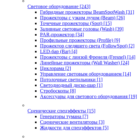
Световое оборудование
[243]
Гибридные прожекторы BeamSpotWash
[31]
Прожекторы с узким лучом (Beam)
[26]
Точечные прожекторы (Spot)
[15]
Заливные световые головы (Wash)
[39]
PAR-прожектор
[34]
Профильные прожекторы (Profile)
[9]
Прожектор следящего света (FollowSpot)
[2]
LED-бар (Bar)
[4]
Прожекторы с линзой Френеля (Fresnel)
[14]
Линейные прожекторы (Wall Washer)
[24]
Циклорама
[2]
Управление световым оборудованием
[14]
Потолочные светильники
[1]
Светодиодный диско-шар
[1]
Стробоскопы
[8]
Аксессуары для светового оборудования
[19]
Сценические спецэффекты
[15]
Генераторы тумана
[7]
Сценические вентиляторы
[3]
Жидкости для спецэффектов
[5]