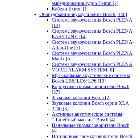
эмбедирования аудио Extron
[2]
Кабели Extron
[1]
Оборудование звукоусиления Bosch
[146]
Система звукоусиления Bosch PLENA
[13]
Система звукоусиления Bosch PLENA
EASY LINE
[14]
Система звукоусиления Bosch PLENA-
All-in-One
[5]
Система звукоусиления Bosch PLENA
Matrix
[5]
Система звукоусиления Bosch PLENA
VOICE ALARM SYSTEM
[8]
Музыкальные акустические системы
Bosch LB6/ LC6/ LP6
[10]
Корпусные громкоговорители Bosch
[37]
Звуковые колонки Bosch
[2]
Звуковые колонки Bosch серии XLA
3200
[3]
Активные акустические системы
"Линейный массив" Bosch
[4]
Панельные громкоговорители Bosch
[4]
Потолочные громкоговорители Bosch