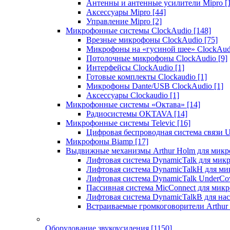
Антенны и антенные усилители Mipro
[
Аксессуары Mipro
[44]
Управление Mipro
[2]
Микрофонные системы ClockAudio
[148]
Врезные микрофоны ClockAudio
[75]
Микрофоны на «гусиной шее» ClockAu
Потолочные микрофоны ClockAudio
[9]
Интерфейсы ClockAudio
[1]
Готовые комплекты Clockaudio
[1]
Микрофоны Dante/USB ClockAudio
[1]
Аксессуары Clockaudio
[1]
Микрофонные системы «Октава»
[14]
Радиосистемы OKTAVA
[14]
Микрофонные системы Televic
[16]
Цифровая беспроводная система связи U
Микрофоны Biamp
[17]
Выдвижные механизмы Arthur Holm для микр
Лифтовая система DynamicTalk для ми
Лифтовая система DynamicTalkH для м
Лифтовая система DynamicTalk UnderCo
Пассивная система MicConnect для мик
Лифтовая система DynamicTalkB для на
Встраиваемые громкоговорители Arthu
Оборудование звукоусиления
[1150]