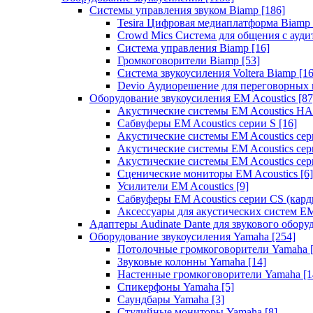
Системы управления звуком Biamp
[186]
Tesira Цифровая медиаплатформа Biamp
Crowd Mics Система для общения с ауд
Система управления Biamp
[16]
Громкоговорители Biamp
[53]
Система звукоусиления Voltera Biamp
[16
Devio Аудиорешение для переговорных
Оборудование звукоусиления EM Acoustics
[87
Акустические системы EM Acoustics 
Сабвуферы EM Acoustics серии S
[16]
Акустические системы EM Acoustics с
Акустические системы EM Acoustics сер
Акустические системы EM Acoustics сер
Сценические мониторы EM Acoustics
[6]
Усилители EM Acoustics
[9]
Сабвуферы EM Acoustics серии CS (кар
Аксессуары для акустических систем EM
Адаптеры Audinate Dante для звукового обор
Оборудование звукоусиления Yamaha
[254]
Потолочные громкоговорители Yamaha
Звуковые колонны Yamaha
[14]
Настенные громкоговорители Yamaha
[1
Спикерфоны Yamaha
[5]
Саундбары Yamaha
[3]
Студийные мониторы Yamaha
[8]