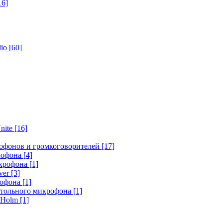
16]
dio
[60]
nite
[16]
офонов и громкоговорителей
[17]
крофона
[4]
икрофона
[1]
ver
[3]
рофона
[1]
стольного микрофона
[1]
r Holm
[1]