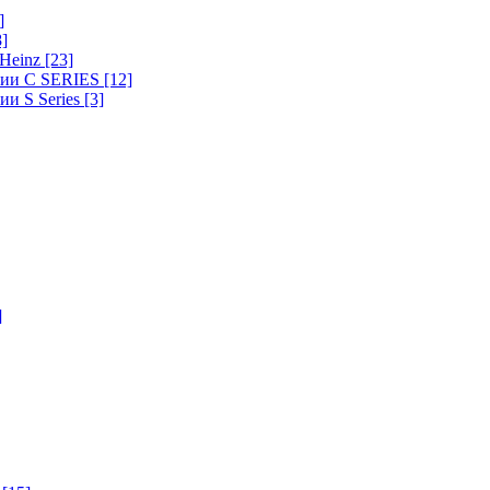
]
8]
-Heinz
[23]
ерии C SERIES
[12]
ии S Series
[3]
]