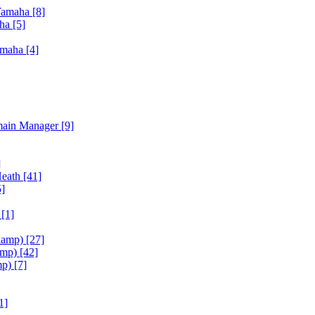
Yamaha
[8]
aha
[5]
amaha
[4]
main Manager
[9]
]
Heath
[41]
5]
h
[1]
iamp)
[27]
amp)
[42]
mp)
[7]
1]