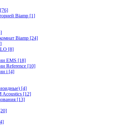
[76]
иторией Biamp
[1]
]
 комнат Biamp
[24]
]
HALO
[8]
ерии EMS
[18]
ии Reference
[10]
ии i
[4]
диоидные)
[4]
 Acoustics
[12]
удования
[13]
[20]
4]