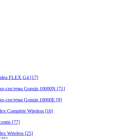
fidea FLEX G4
[17]
нц-система Gonsin 10000N
[71]
нц-система Gonsin 10000E
[9]
ex Complete Wireless
[16]
entis
[77]
ex Wireless
[25]
[25]