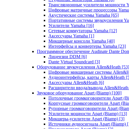
Трансляционные усилители мощности 
Цифровые матричные процессоры Yam
Акустические системы Yamaha
[65]
Портативные системы звукоусиления Y
Усилители Yamaha
[16]
Сетевые коммутаторы Yamaha
[12]
Аксессуары Yamaha
[1]
Микшерные консоли Yamaha
[40]
Интерфейсы и конвертеры Yamaha
[23]
Программное обеспечение Audinate Dante Do
Лицензии DDM
[6]
Dante Virtual Soundcard
[3]
Оборудование звукоусиления Allen&Heath
[53
Цифровые микшерные системы Allen&
Аудиоинтерфейсы, карты Allen&Heath
[
Аксессуары Allen&Heath
[6]
Расширители ввода/вывода Allen&Heat
Звуковое оборудование Apart (Biamp)
[100]
Потолочные громкоговорители Apart (B
Корпусные громкоговорители Apart (Bi
Рупорные громкоговорители Apart (Bia
Усилители мощности Apart (Biamp)
[13]
Микшеры-усилители Apart (Biamp)
[3]
Источники аудиосигнала Apart (Biamp)
[