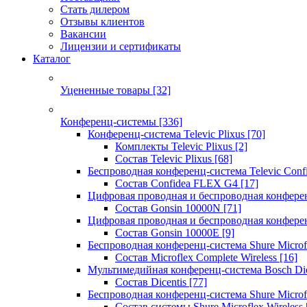
Стать дилером
Отзывы клиентов
Вакансии
Лицензии и сертификаты
Каталог
Уцененные товары
[32]
Конференц-системы
[336]
Конференц-система Televic Plixus
[70]
Комплекты Televic Plixus
[2]
Состав Televic Plixus
[68]
Беспроводная конференц-система Televic Con
Состав Confidea FLEX G4
[17]
Цифровая проводная и беспроводная конфере
Состав Gonsin 10000N
[71]
Цифровая проводная и беспроводная конфере
Состав Gonsin 10000E
[9]
Беспроводная конференц-система Shure Microfl
Состав Microflex Complete Wireless
[16]
Мультимедийная конференц-система Bosch Dic
Состав Dicentis
[77]
Беспроводная конференц-система Shure Microfl
Состав системы Shure Microflex Wireless