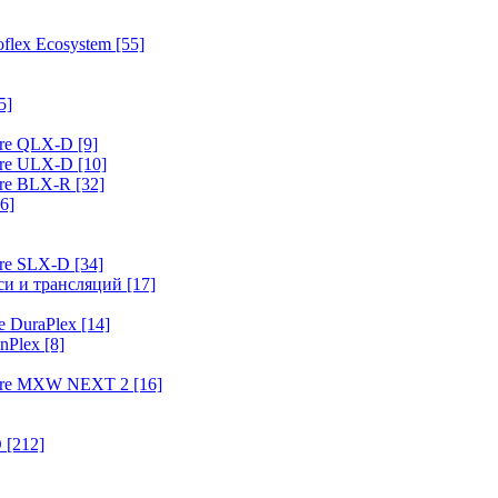
flex Ecosystem
[55]
5]
ure QLX-D
[9]
ure ULX-D
[10]
ure BLX-R
[32]
6]
ure SLX-D
[34]
иси и трансляций
[17]
e DuraPlex
[14]
nPlex
[8]
hure MXW NEXT 2
[16]
O
[212]