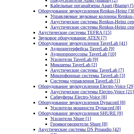
Предусилители Apart (Biamp)
[2]
Кабельные органайзеры Apart (Biamp)
[5
Оборудование звукоусиления Renkus-Heinz
[3
Управляемые звуковые колонны Renkus
Акустические системы Renkus-Heinz с
Акустические системы Renkus-Heinz сер
Акустические системы TEFRA
[15]
Звуковое оборудование ATEN
[7]
Оборудование звукоусиления TaverLab
[41]
Аудиоинтерфейсы TaverLab
[9]
Аудиопроцессоры TaverLab
[10]
Усилители TaverLab
[9]
Микшеры TaverLab
[2]
Акустические системы TaverLab
[7]
Микрофонные системы TaverLab
[3]
Системы управления TaverLab
[1]
Оборудование звукоусиления Electro-Voice
[29
Акустические системы Electro-Voice
[21]
Сабвуферы Electro-Voice
[8]
Оборудование звукоусиления Dynacord
[8]
Усилители мощности Dynacord
[8]
Оборудование звукоусиления SHURE
[9]
Усилители Shure
[1]
Громкоговорители Shure
[8]
Акустические системы DS Proaudio
[42]