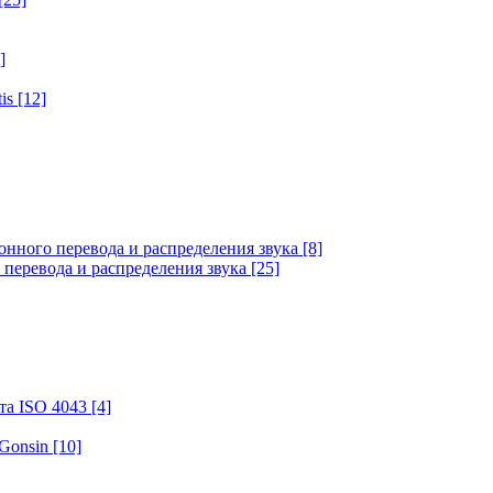
]
tis
[12]
онного перевода и распределения звука
[8]
 перевода и распределения звука
[25]
та ISO 4043
[4]
 Gonsin
[10]