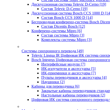
Дискуссионная система Televic D-Cerno
[19]
Состав Televic D-Cerno
[19]
Дискуссионная система Bosch CCS 1000 D
[14
Состав Bosch CCS 1000 D
[14]
Беспроводная конференц-система Bosch Dicen
Состав Dicentis Bosch
[12]
Конференц-системы Mipro
[6]
Состав системы Mipro
[3]
Комплекты системы Mipro
[3]
Системы синхронного перевода
[49]
Televic Lingua IR Цифровая ИК система синхр
Bosch Integrus Цифровая система синхронного
Интерфейсные модули
[7]
ИК-излучатели и аксессуары
[5]
ИК-приемники и аксессуары
[7]
Пульты переводчиков и аксессуары
[4]
Наушники
[2]
Кабины для переводчика
[6]
Закрытые кабины переводчиков стандар
Настольные кабины переводчиков
[2]
Цифровая ИК система синхронного перевода