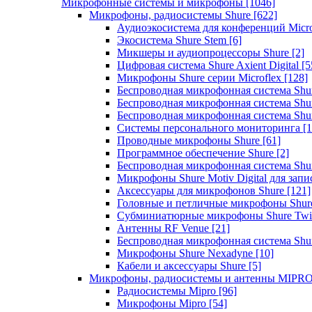
Микрофонные системы и микрофоны
[1046]
Микрофоны, радиосистемы Shure
[622]
Аудиоэкосистема для конференций Micro
Экосистема Shure Stem
[6]
Микшеры и аудиопроцессоры Shure
[2]
Цифровая система Shure Axient Digital
[5
Микрофоны Shure серии Microflex
[128]
Беспроводная микрофонная система Sh
Беспроводная микрофонная система Sh
Беспроводная микрофонная система Sh
Системы персонального мониторинга
[1
Проводные микрофоны Shure
[61]
Программное обеспечение Shure
[2]
Беспроводная микрофонная система Sh
Микрофоны Shure Motiv Digital для зап
Аксессуары для микрофонов Shure
[121]
Головные и петличные микрофоны Shur
Субминиатюрные микрофоны Shure Twi
Антенны RF Venue
[21]
Беспроводная микрофонная система S
Микрофоны Shure Nexadyne
[10]
Кабели и аксессуары Shure
[5]
Микрофоны, радиосистемы и антенны MIPR
Радиосистемы Mipro
[96]
Микрофоны Mipro
[54]