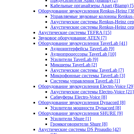
Предусилители Apart (Biamp)
[2]
Кабельные органайзеры Apart (Biamp)
[5
Оборудование звукоусиления Renkus-Heinz
[3
Управляемые звуковые колонны Renkus
Акустические системы Renkus-Heinz с
Акустические системы Renkus-Heinz сер
Акустические системы TEFRA
[15]
Звуковое оборудование ATEN
[7]
Оборудование звукоусиления TaverLab
[41]
Аудиоинтерфейсы TaverLab
[9]
Аудиопроцессоры TaverLab
[10]
Усилители TaverLab
[9]
Микшеры TaverLab
[2]
Акустические системы TaverLab
[7]
Микрофонные системы TaverLab
[3]
Системы управления TaverLab
[1]
Оборудование звукоусиления Electro-Voice
[29
Акустические системы Electro-Voice
[21]
Сабвуферы Electro-Voice
[8]
Оборудование звукоусиления Dynacord
[8]
Усилители мощности Dynacord
[8]
Оборудование звукоусиления SHURE
[9]
Усилители Shure
[1]
Громкоговорители Shure
[8]
Акустические системы DS Proaudio
[42]