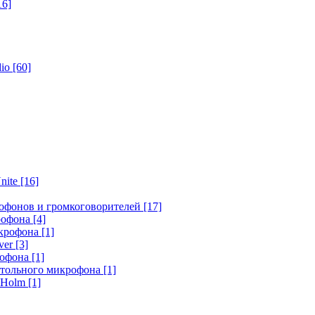
16]
dio
[60]
nite
[16]
офонов и громкоговорителей
[17]
крофона
[4]
икрофона
[1]
ver
[3]
рофона
[1]
стольного микрофона
[1]
r Holm
[1]