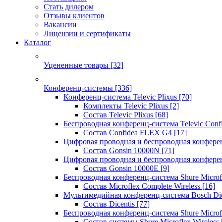
Стать дилером
Отзывы клиентов
Вакансии
Лицензии и сертификаты
Каталог
Уцененные товары
[32]
Конференц-системы
[336]
Конференц-система Televic Plixus
[70]
Комплекты Televic Plixus
[2]
Состав Televic Plixus
[68]
Беспроводная конференц-система Televic Con
Состав Confidea FLEX G4
[17]
Цифровая проводная и беспроводная конфере
Состав Gonsin 10000N
[71]
Цифровая проводная и беспроводная конфере
Состав Gonsin 10000E
[9]
Беспроводная конференц-система Shure Microfl
Состав Microflex Complete Wireless
[16]
Мультимедийная конференц-система Bosch Dic
Состав Dicentis
[77]
Беспроводная конференц-система Shure Microfl
Состав системы Shure Microflex Wireless