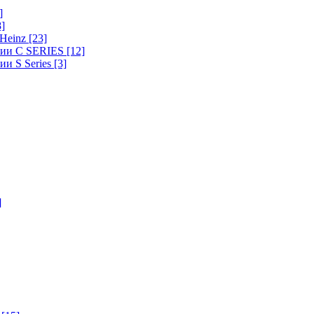
]
8]
-Heinz
[23]
ерии C SERIES
[12]
ии S Series
[3]
]