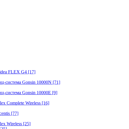
fidea FLEX G4
[17]
нц-система Gonsin 10000N
[71]
нц-система Gonsin 10000E
[9]
ex Complete Wireless
[16]
entis
[77]
ex Wireless
[25]
[25]