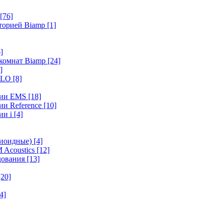
[76]
иторией Biamp
[1]
]
 комнат Biamp
[24]
]
HALO
[8]
ерии EMS
[18]
ии Reference
[10]
ии i
[4]
диоидные)
[4]
 Acoustics
[12]
удования
[13]
[20]
4]