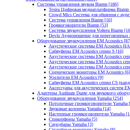
Системы управления звуком Biamp
[186]
Tesira Цифровая медиаплатформа Biamp
Crowd Mics Система для общения с ауд
Система управления Biamp
[16]
Громкоговорители Biamp
[53]
Система звукоусиления Voltera Biamp
[16
Devio Аудиорешение для переговорных
Оборудование звукоусиления EM Acoustics
[87
Акустические системы EM Acoustics 
Сабвуферы EM Acoustics серии S
[16]
Акустические системы EM Acoustics с
Акустические системы EM Acoustics сер
Акустические системы EM Acoustics сер
Сценические мониторы EM Acoustics
[6]
Усилители EM Acoustics
[9]
Сабвуферы EM Acoustics серии CS (кар
Аксессуары для акустических систем EM
Адаптеры Audinate Dante для звукового обор
Оборудование звукоусиления Yamaha
[254]
Потолочные громкоговорители Yamaha
Звуковые колонны Yamaha
[14]
Настенные громкоговорители Yamaha
[1
Спикерфоны Yamaha
[5]
Саундбары Yamaha
[3]
Студийные мониторы Yamaha
[8]