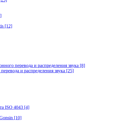
]
tis
[12]
онного перевода и распределения звука
[8]
 перевода и распределения звука
[25]
та ISO 4043
[4]
 Gonsin
[10]