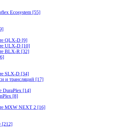
flex Ecosystem
[55]
9]
ure QLX-D
[9]
ure ULX-D
[10]
ure BLX-R
[32]
6]
ure SLX-D
[34]
иси и трансляций
[17]
e DuraPlex
[14]
nPlex
[8]
hure MXW NEXT 2
[16]
O
[212]