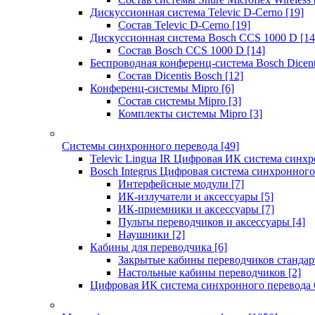
Дискуссионная система Televic D-Cerno
[19]
Состав Televic D-Cerno
[19]
Дискуссионная система Bosch CCS 1000 D
[14
Состав Bosch CCS 1000 D
[14]
Беспроводная конференц-система Bosch Dicen
Состав Dicentis Bosch
[12]
Конференц-системы Mipro
[6]
Состав системы Mipro
[3]
Комплекты системы Mipro
[3]
Системы синхронного перевода
[49]
Televic Lingua IR Цифровая ИК система синхр
Bosch Integrus Цифровая система синхронного
Интерфейсные модули
[7]
ИК-излучатели и аксессуары
[5]
ИК-приемники и аксессуары
[7]
Пульты переводчиков и аксессуары
[4]
Наушники
[2]
Кабины для переводчика
[6]
Закрытые кабины переводчиков стандар
Настольные кабины переводчиков
[2]
Цифровая ИК система синхронного перевода