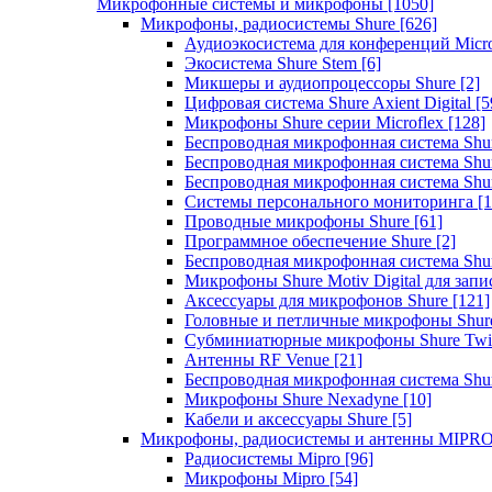
Микрофонные системы и микрофоны
[1050]
Микрофоны, радиосистемы Shure
[626]
Аудиоэкосистема для конференций Micro
Экосистема Shure Stem
[6]
Микшеры и аудиопроцессоры Shure
[2]
Цифровая система Shure Axient Digital
[5
Микрофоны Shure серии Microflex
[128]
Беспроводная микрофонная система Sh
Беспроводная микрофонная система Sh
Беспроводная микрофонная система Sh
Системы персонального мониторинга
[1
Проводные микрофоны Shure
[61]
Программное обеспечение Shure
[2]
Беспроводная микрофонная система Sh
Микрофоны Shure Motiv Digital для зап
Аксессуары для микрофонов Shure
[121]
Головные и петличные микрофоны Shur
Субминиатюрные микрофоны Shure Twi
Антенны RF Venue
[21]
Беспроводная микрофонная система S
Микрофоны Shure Nexadyne
[10]
Кабели и аксессуары Shure
[5]
Микрофоны, радиосистемы и антенны MIPR
Радиосистемы Mipro
[96]
Микрофоны Mipro
[54]