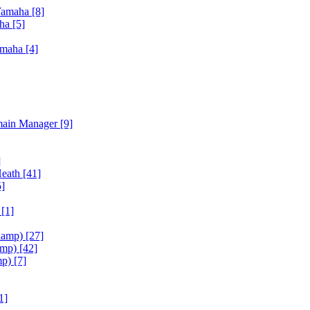
Yamaha
[8]
aha
[5]
amaha
[4]
main Manager
[9]
]
Heath
[41]
5]
h
[1]
iamp)
[27]
amp)
[42]
mp)
[7]
1]