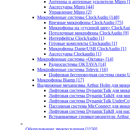
Антенны и антенные усилители Mipro
[
Аксессуары Mipro
[44]
Управление Mipro
[2]
Микрофонные системы ClockAudio
[148]
Врезные микрофоны ClockAudio
[75]
Микрофоны на «гусиной шее» ClockAu
Потолочные микрофоны ClockAudio
[9]
Интерфейсы ClockAudio
[1]
Готовые комплекты Clockaudio
[1]
Микрофоны Dante/USB ClockAudio
[1]
Аксессуары Clockaudio
[1]
Микрофонные системы «Октава»
[14]
Радиосистемы OKTAVA
[14]
Микрофонные системы Televic
[16]
Цифровая беспроводная система связи U
Микрофоны Biamp
[17]
Выдвижные механизмы Arthur Holm для микр
Лифтовая система DynamicTalk для ми
Лифтовая система DynamicTalkH для м
Лифтовая система DynamicTalk UnderCo
Пассивная система MicConnect для мик
Лифтовая система DynamicTalkB для на
Встраиваемые громкоговорители Arthu
Оборудование звукоусиления
[1150]