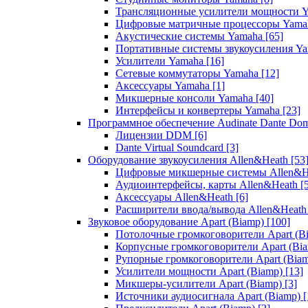
Трансляционные усилители мощности 
Цифровые матричные процессоры Yam
Акустические системы Yamaha
[65]
Портативные системы звукоусиления Y
Усилители Yamaha
[16]
Сетевые коммутаторы Yamaha
[12]
Аксессуары Yamaha
[1]
Микшерные консоли Yamaha
[40]
Интерфейсы и конвертеры Yamaha
[23]
Программное обеспечение Audinate Dante Do
Лицензии DDM
[6]
Dante Virtual Soundcard
[3]
Оборудование звукоусиления Allen&Heath
[53
Цифровые микшерные системы Allen&
Аудиоинтерфейсы, карты Allen&Heath
[
Аксессуары Allen&Heath
[6]
Расширители ввода/вывода Allen&Heat
Звуковое оборудование Apart (Biamp)
[100]
Потолочные громкоговорители Apart (B
Корпусные громкоговорители Apart (Bi
Рупорные громкоговорители Apart (Bia
Усилители мощности Apart (Biamp)
[13]
Микшеры-усилители Apart (Biamp)
[3]
Источники аудиосигнала Apart (Biamp)
[