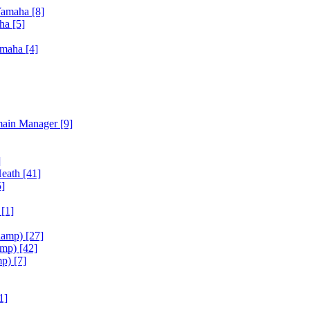
Yamaha
[8]
aha
[5]
amaha
[4]
main Manager
[9]
]
Heath
[41]
5]
h
[1]
iamp)
[27]
amp)
[42]
mp)
[7]
1]