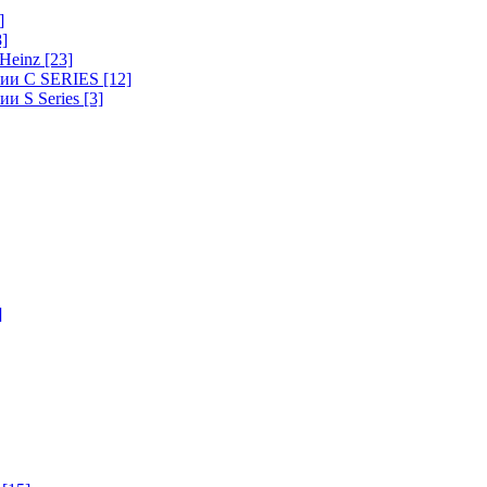
]
8]
-Heinz
[23]
ерии C SERIES
[12]
ии S Series
[3]
]