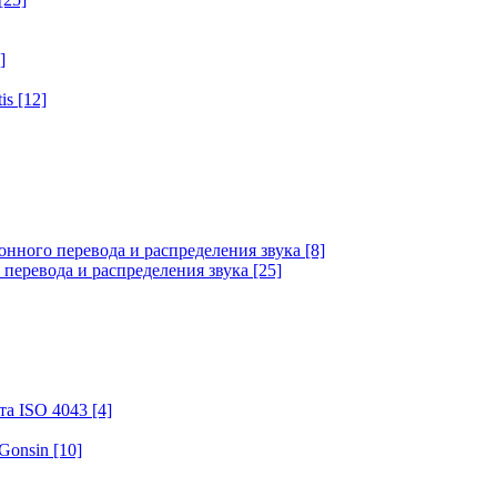
]
tis
[12]
онного перевода и распределения звука
[8]
 перевода и распределения звука
[25]
та ISO 4043
[4]
 Gonsin
[10]