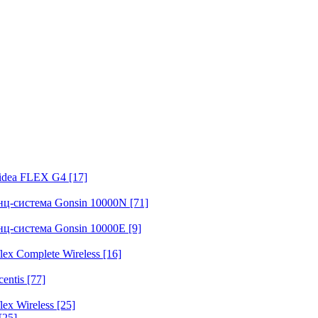
fidea FLEX G4
[17]
нц-система Gonsin 10000N
[71]
нц-система Gonsin 10000E
[9]
ex Complete Wireless
[16]
entis
[77]
ex Wireless
[25]
[25]