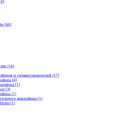
16]
dio
[60]
nite
[16]
офонов и громкоговорителей
[17]
крофона
[4]
икрофона
[1]
ver
[3]
рофона
[1]
стольного микрофона
[1]
r Holm
[1]