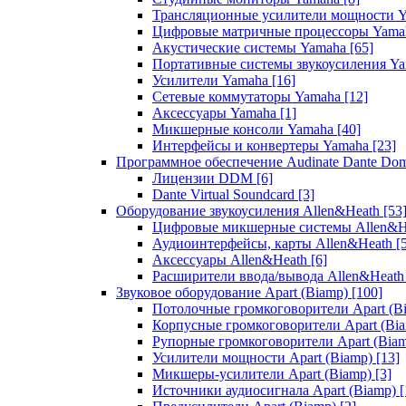
Трансляционные усилители мощности 
Цифровые матричные процессоры Yam
Акустические системы Yamaha
[65]
Портативные системы звукоусиления Y
Усилители Yamaha
[16]
Сетевые коммутаторы Yamaha
[12]
Аксессуары Yamaha
[1]
Микшерные консоли Yamaha
[40]
Интерфейсы и конвертеры Yamaha
[23]
Программное обеспечение Audinate Dante Do
Лицензии DDM
[6]
Dante Virtual Soundcard
[3]
Оборудование звукоусиления Allen&Heath
[53
Цифровые микшерные системы Allen&
Аудиоинтерфейсы, карты Allen&Heath
[
Аксессуары Allen&Heath
[6]
Расширители ввода/вывода Allen&Heat
Звуковое оборудование Apart (Biamp)
[100]
Потолочные громкоговорители Apart (B
Корпусные громкоговорители Apart (Bi
Рупорные громкоговорители Apart (Bia
Усилители мощности Apart (Biamp)
[13]
Микшеры-усилители Apart (Biamp)
[3]
Источники аудиосигнала Apart (Biamp)
[