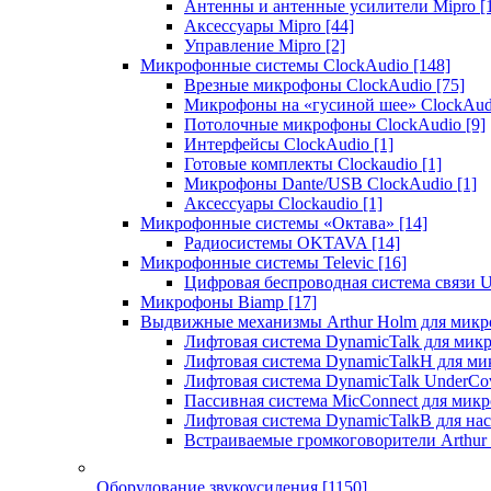
Антенны и антенные усилители Mipro
[
Аксессуары Mipro
[44]
Управление Mipro
[2]
Микрофонные системы ClockAudio
[148]
Врезные микрофоны ClockAudio
[75]
Микрофоны на «гусиной шее» ClockAu
Потолочные микрофоны ClockAudio
[9]
Интерфейсы ClockAudio
[1]
Готовые комплекты Clockaudio
[1]
Микрофоны Dante/USB ClockAudio
[1]
Аксессуары Clockaudio
[1]
Микрофонные системы «Октава»
[14]
Радиосистемы OKTAVA
[14]
Микрофонные системы Televic
[16]
Цифровая беспроводная система связи U
Микрофоны Biamp
[17]
Выдвижные механизмы Arthur Holm для микр
Лифтовая система DynamicTalk для ми
Лифтовая система DynamicTalkH для м
Лифтовая система DynamicTalk UnderCo
Пассивная система MicConnect для мик
Лифтовая система DynamicTalkB для на
Встраиваемые громкоговорители Arthu
Оборудование звукоусиления
[1150]