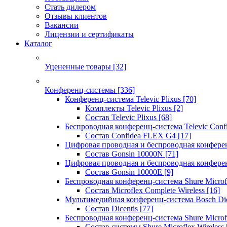
Стать дилером
Отзывы клиентов
Вакансии
Лицензии и сертификаты
Каталог
Уцененные товары
[32]
Конференц-системы
[336]
Конференц-система Televic Plixus
[70]
Комплекты Televic Plixus
[2]
Состав Televic Plixus
[68]
Беспроводная конференц-система Televic Con
Состав Confidea FLEX G4
[17]
Цифровая проводная и беспроводная конфере
Состав Gonsin 10000N
[71]
Цифровая проводная и беспроводная конфере
Состав Gonsin 10000E
[9]
Беспроводная конференц-система Shure Microfl
Состав Microflex Complete Wireless
[16]
Мультимедийная конференц-система Bosch Dic
Состав Dicentis
[77]
Беспроводная конференц-система Shure Microfl
Состав системы Shure Microflex Wireless