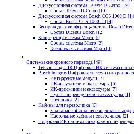
Дискуссионная система Televic D-Cerno
[19]
Состав Televic D-Cerno
[19]
Дискуссионная система Bosch CCS 1000 D
[14
Состав Bosch CCS 1000 D
[14]
Беспроводная конференц-система Bosch Dicen
Состав Dicentis Bosch
[12]
Конференц-системы Mipro
[6]
Состав системы Mipro
[3]
Комплекты системы Mipro
[3]
Системы синхронного перевода
[49]
Televic Lingua IR Цифровая ИК система синхр
Bosch Integrus Цифровая система синхронного
Интерфейсные модули
[7]
ИК-излучатели и аксессуары
[5]
ИК-приемники и аксессуары
[7]
Пульты переводчиков и аксессуары
[4]
Наушники
[2]
Кабины для переводчика
[6]
Закрытые кабины переводчиков стандар
Настольные кабины переводчиков
[2]
Цифровая ИК система синхронного перевода