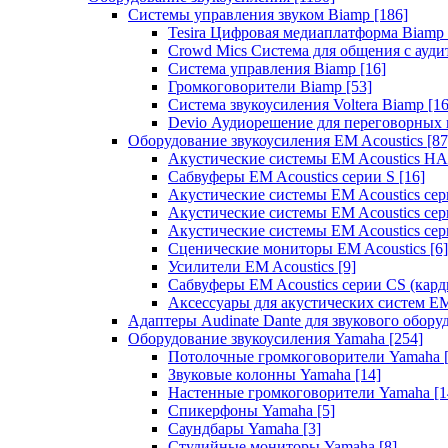
Системы управления звуком Biamp
[186]
Tesira Цифровая медиаплатформа Biamp
Crowd Mics Система для общения с ауд
Система управления Biamp
[16]
Громкоговорители Biamp
[53]
Система звукоусиления Voltera Biamp
[16
Devio Аудиорешение для переговорных
Оборудование звукоусиления EM Acoustics
[87
Акустические системы EM Acoustics 
Сабвуферы EM Acoustics серии S
[16]
Акустические системы EM Acoustics с
Акустические системы EM Acoustics сер
Акустические системы EM Acoustics сер
Сценические мониторы EM Acoustics
[6]
Усилители EM Acoustics
[9]
Сабвуферы EM Acoustics серии CS (кар
Аксессуары для акустических систем EM
Адаптеры Audinate Dante для звукового обор
Оборудование звукоусиления Yamaha
[254]
Потолочные громкоговорители Yamaha
Звуковые колонны Yamaha
[14]
Настенные громкоговорители Yamaha
[1
Спикерфоны Yamaha
[5]
Саундбары Yamaha
[3]
Студийные мониторы Yamaha
[8]