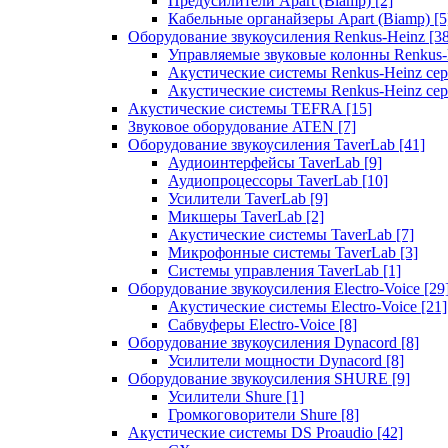
Предусилители Apart (Biamp)
[2]
Кабельные органайзеры Apart (Biamp)
[5
Оборудование звукоусиления Renkus-Heinz
[3
Управляемые звуковые колонны Renkus
Акустические системы Renkus-Heinz с
Акустические системы Renkus-Heinz сер
Акустические системы TEFRA
[15]
Звуковое оборудование ATEN
[7]
Оборудование звукоусиления TaverLab
[41]
Аудиоинтерфейсы TaverLab
[9]
Аудиопроцессоры TaverLab
[10]
Усилители TaverLab
[9]
Микшеры TaverLab
[2]
Акустические системы TaverLab
[7]
Микрофонные системы TaverLab
[3]
Системы управления TaverLab
[1]
Оборудование звукоусиления Electro-Voice
[29
Акустические системы Electro-Voice
[21]
Сабвуферы Electro-Voice
[8]
Оборудование звукоусиления Dynacord
[8]
Усилители мощности Dynacord
[8]
Оборудование звукоусиления SHURE
[9]
Усилители Shure
[1]
Громкоговорители Shure
[8]
Акустические системы DS Proaudio
[42]