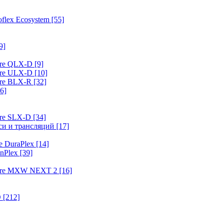
flex Ecosystem
[55]
9]
ure QLX-D
[9]
ure ULX-D
[10]
ure BLX-R
[32]
6]
ure SLX-D
[34]
иси и трансляций
[17]
e DuraPlex
[14]
nPlex
[39]
hure MXW NEXT 2
[16]
O
[212]