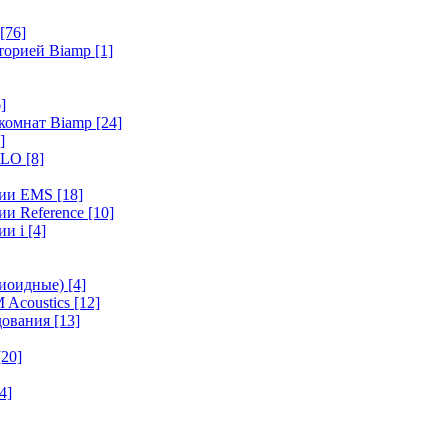
[76]
иторией Biamp
[1]
]
 комнат Biamp
[24]
]
HALO
[8]
ерии EMS
[18]
ии Reference
[10]
ии i
[4]
диоидные)
[4]
 Acoustics
[12]
удования
[13]
[20]
4]