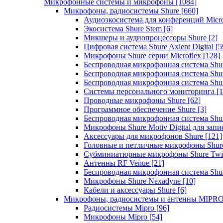
Микрофонные системы и микрофоны
[1084]
Микрофоны, радиосистемы Shure
[660]
Аудиоэкосистема для конференций Micro
Экосистема Shure Stem
[6]
Микшеры и аудиопроцессоры Shure
[2]
Цифровая система Shure Axient Digital
[5
Микрофоны Shure серии Microflex
[128]
Беспроводная микрофонная система Sh
Беспроводная микрофонная система Sh
Беспроводная микрофонная система Sh
Системы персонального мониторинга
[1
Проводные микрофоны Shure
[62]
Программное обеспечение Shure
[3]
Беспроводная микрофонная система Sh
Микрофоны Shure Motiv Digital для зап
Аксессуары для микрофонов Shure
[121]
Головные и петличные микрофоны Shur
Субминиатюрные микрофоны Shure Twi
Антенны RF Venue
[21]
Беспроводная микрофонная система S
Микрофоны Shure Nexadyne
[10]
Кабели и аксессуары Shure
[6]
Микрофоны, радиосистемы и антенны MIPR
Радиосистемы Mipro
[96]
Микрофоны Mipro
[54]