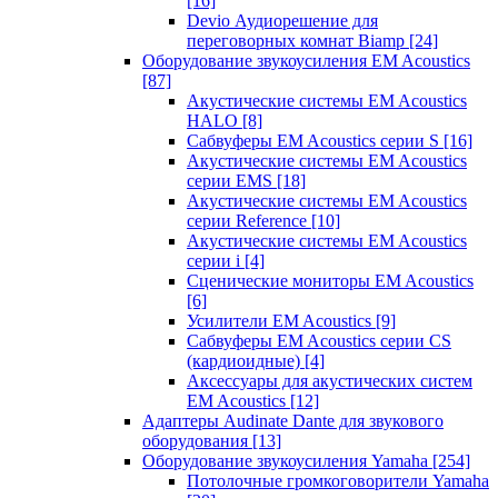
[16]
Devio Аудиорешение для
переговорных комнат Biamp
[24]
Оборудование звукоусиления EM Acoustics
[87]
Акустические системы EM Acoustics
HALO
[8]
Сабвуферы EM Acoustics серии S
[16]
Акустические системы EM Acoustics
серии EMS
[18]
Акустические системы EM Acoustics
серии Reference
[10]
Акустические системы EM Acoustics
серии i
[4]
Сценические мониторы EM Acoustics
[6]
Усилители EM Acoustics
[9]
Сабвуферы EM Acoustics серии CS
(кардиоидные)
[4]
Аксессуары для акустических систем
EM Acoustics
[12]
Адаптеры Audinate Dante для звукового
оборудования
[13]
Оборудование звукоусиления Yamaha
[254]
Потолочные громкоговорители Yamaha