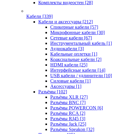
Комплекты видеостен
[28]
Кабели
[339]
Кабели и аксессуары
[212]
Спикерные кабели
[57]
Микрофонные кабели
[30]
Сетевые кабели
[67]
Инструментальный кабель
[1]
Аудиокабели
[3]
Кабельные оплетки
[1]
Коаксиальные кабели
[2]
HDMI кабели
[25]
Интерфейсные кабели
[14]
USB кабели / удлинители
[10]
Силовые кабели
[1]
Аксессуары
[1]
Разъёмы
[102]
Разъёмы XLR
[27]
Разъёмы BNC
[7]
Разъёмы POWERCON
[6]
Разъёмы RCA
[2]
Разъёмы RJ45
[3]
Разъёмы Jack
[25]
Разъёмы Speakon
[32]