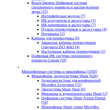
Bosch Integrus Цифровая система
синхронного перевода и распределения
звука
[25]
Интерфейсные модули
[7]
ИК-излучатели и аксессуары
[5]
ИК-приемники и аксессуары
[7]
Пульты переводчиков и аксессуары
[4]
Наушники
[2]
Кабины для переводчика
[6]
Закрытые кабины переводчиков
стандарта ISO 4043
[4]
Настольные кабины переводчиков
[2]
Цифровая ИК система синхронного
перевода Gonsin
[10]
Микрофонные системы и микрофоны
[1050]
Микрофоны, радиосистемы Shure
[626]
Аудиоэкосистема для конференций
Microflex Ecosystem
[55]
Экосистема Shure Stem
[6]
Микшеры и аудиопроцессоры Shure
[2]
Цифровая система Shure Axient Digital
[59]
Микрофоны Shure серии Microflex