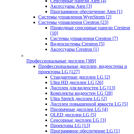
Сенсорные панели Aten
[4]
Аксессуары Aten
[3]
Программное обеспечение Aten
[1]
Системы управления WyreStorm
[2]
Системы управления Crestron
[23]
Проводные сенсорные панели Crestron
[10]
Системы управления Crestron
[7]
Видеосистемы Crestron
[5]
Аксессуары Crestron
[1]
Профессиональные дисплеи
[389]
Профессиональные дисплеи, видеостены и
проекторы LG
[127]
Стандартные дисплеи LG
[2]
Ultra HD дисплеи LG
[26]
Дисплеи для видеостен LG
[13]
Комплекты видеостен LG
[28]
Ultra Stretch дисплеи LG
[2]
Дисплеи повышенной яркости LG
[5]
Прозрачные дисплеи LG
[4]
OLED дисплеи LG
[5]
Сенсорные дисплеи LG
[3]
Проекторы LG
[13]
Программное обеспечение LG
[1]