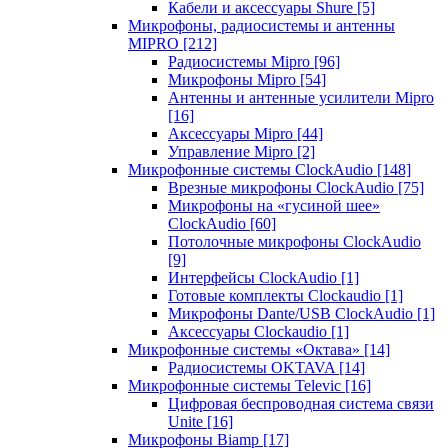
Кабели и аксессуары Shure
[5]
Микрофоны, радиосистемы и антенны
MIPRO
[212]
Радиосистемы Mipro
[96]
Микрофоны Mipro
[54]
Антенны и антенные усилители Mipro
[16]
Аксессуары Mipro
[44]
Управление Mipro
[2]
Микрофонные системы ClockAudio
[148]
Врезные микрофоны ClockAudio
[75]
Микрофоны на «гусиной шее»
ClockAudio
[60]
Потолочные микрофоны ClockAudio
[9]
Интерфейсы ClockAudio
[1]
Готовые комплекты Clockaudio
[1]
Микрофоны Dante/USB ClockAudio
[1]
Аксессуары Clockaudio
[1]
Микрофонные системы «Октава»
[14]
Радиосистемы OKTAVA
[14]
Микрофонные системы Televic
[16]
Цифровая беспроводная система связи
Unite
[16]
Микрофоны Biamp
[17]