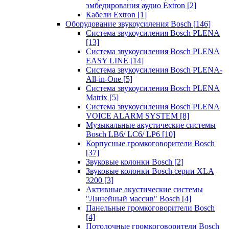
эмбедирования аудио Extron
[2]
Кабели Extron
[1]
Оборудование звукоусиления Bosch
[146]
Система звукоусиления Bosch PLENA
[13]
Система звукоусиления Bosch PLENA
EASY LINE
[14]
Система звукоусиления Bosch PLENA-
All-in-One
[5]
Система звукоусиления Bosch PLENA
Matrix
[5]
Система звукоусиления Bosch PLENA
VOICE ALARM SYSTEM
[8]
Музыкальные акустические системы
Bosch LB6/ LC6/ LP6
[10]
Корпусные громкоговорители Bosch
[37]
Звуковые колонки Bosch
[2]
Звуковые колонки Bosch серии XLA
3200
[3]
Активные акустические системы
"Линейный массив" Bosch
[4]
Панельные громкоговорители Bosch
[4]
Потолочные громкоговорители Bosch