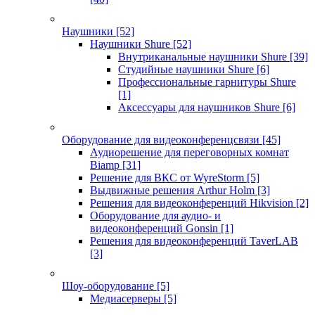
Наушники
[52]
Наушники Shure
[52]
Внутриканальные наушники Shure
[39]
Студийные наушники Shure
[6]
Профессиональные гарнитуры Shure
[1]
Аксессуары для наушников Shure
[6]
Оборудование для видеоконференцсвязи
[45]
Аудиорешение для переговорных комнат
Biamp
[31]
Решение для ВКС от WyreStorm
[5]
Выдвижные решения Arthur Holm
[3]
Решения для видеоконференций Hikvision
[2]
Оборудование для аудио- и
видеоконференций Gonsin
[1]
Решения для видеоконференций TaverLAB
[3]
Шоу-оборудование
[5]
Медиасерверы
[5]