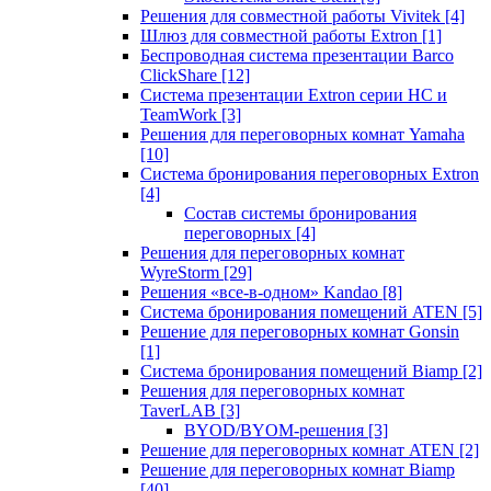
Решения для совместной работы Vivitek
[4]
Шлюз для совместной работы Extron
[1]
Беспроводная система презентации Barco
ClickShare
[12]
Система презентации Extron серии HC и
TeamWork
[3]
Решения для переговорных комнат Yamaha
[10]
Система бронирования переговорных Extron
[4]
Состав системы бронирования
переговорных
[4]
Решения для переговорных комнат
WyreStorm
[29]
Решения «все-в-одном» Kandao
[8]
Система бронирования помещений ATEN
[5]
Решение для переговорных комнат Gonsin
[1]
Система бронирования помещений Biamp
[2]
Решения для переговорных комнат
TaverLAB
[3]
BYOD/BYOM-решения
[3]
Решение для переговорных комнат ATEN
[2]
Решение для переговорных комнат Biamp
[40]