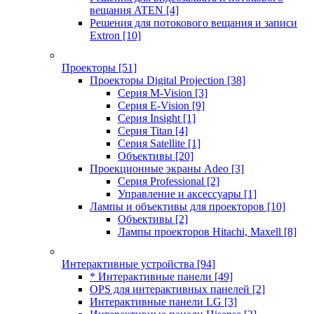
вещания ATEN
[4]
Решения для потокового вещания и записи
Extron
[10]
Проекторы
[51]
Проекторы Digital Projection
[38]
Серия M-Vision
[3]
Серия E-Vision
[9]
Серия Insight
[1]
Серия Titan
[4]
Серия Satellite
[1]
Объективы
[20]
Проекционные экраны Adeo
[3]
Серия Professional
[2]
Управление и аксессуары
[1]
Лампы и объективы для проекторов
[10]
Объективы
[2]
Лампы проекторов Hitachi, Maxell
[8]
Интерактивные устройства
[94]
* Интерактивные панели
[49]
OPS для интерактивных панелей
[2]
Интерактивные панели LG
[3]