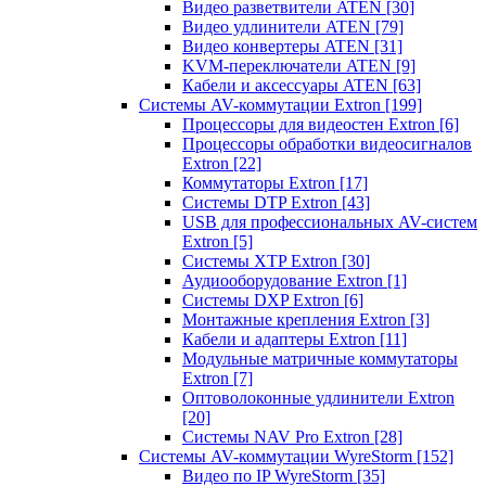
Видео разветвители ATEN
[30]
Видео удлинители ATEN
[79]
Видео конвертеры ATEN
[31]
KVM-переключатели ATEN
[9]
Кабели и аксессуары ATEN
[63]
Системы AV-коммутации Extron
[199]
Процессоры для видеостен Extron
[6]
Процессоры обработки видеосигналов
Extron
[22]
Коммутаторы Extron
[17]
Системы DTP Extron
[43]
USB для профессиональных AV-систем
Extron
[5]
Системы XTP Extron
[30]
Аудиооборудование Extron
[1]
Системы DXP Extron
[6]
Монтажные крепления Extron
[3]
Кабели и адаптеры Extron
[11]
Модульные матричные коммутаторы
Extron
[7]
Оптоволоконные удлинители Extron
[20]
Системы NAV Pro Extron
[28]
Системы AV-коммутации WyreStorm
[152]
Видео по IP WyreStorm
[35]