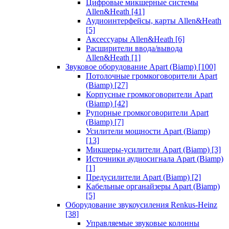
Цифровые микшерные системы
Allen&Heath
[41]
Аудиоинтерфейсы, карты Allen&Heath
[5]
Аксессуары Allen&Heath
[6]
Расширители ввода/вывода
Allen&Heath
[1]
Звуковое оборудование Apart (Biamp)
[100]
Потолочные громкоговорители Apart
(Biamp)
[27]
Корпусные громкоговорители Apart
(Biamp)
[42]
Рупорные громкоговорители Apart
(Biamp)
[7]
Усилители мощности Apart (Biamp)
[13]
Микшеры-усилители Apart (Biamp)
[3]
Источники аудиосигнала Apart (Biamp)
[1]
Предусилители Apart (Biamp)
[2]
Кабельные органайзеры Apart (Biamp)
[5]
Оборудование звукоусиления Renkus-Heinz
[38]
Управляемые звуковые колонны