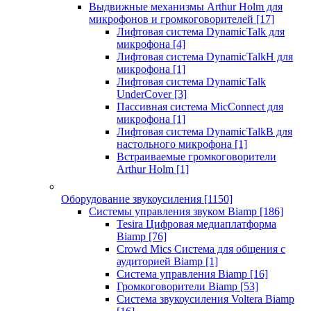
Выдвижные механизмы Arthur Holm для
микрофонов и громкоговорителей
[17]
Лифтовая система DynamicTalk для
микрофона
[4]
Лифтовая система DynamicTalkH для
микрофона
[1]
Лифтовая система DynamicTalk
UnderCover
[3]
Пассивная система MicConnect для
микрофона
[1]
Лифтовая система DynamicTalkB для
настольного микрофона
[1]
Встраиваемые громкоговорители
Arthur Holm
[1]
Оборудование звукоусиления
[1150]
Системы управления звуком Biamp
[186]
Tesira Цифровая медиаплатформа
Biamp
[76]
Crowd Mics Система для общения с
аудиторией Biamp
[1]
Система управления Biamp
[16]
Громкоговорители Biamp
[53]
Система звукоусиления Voltera Biamp