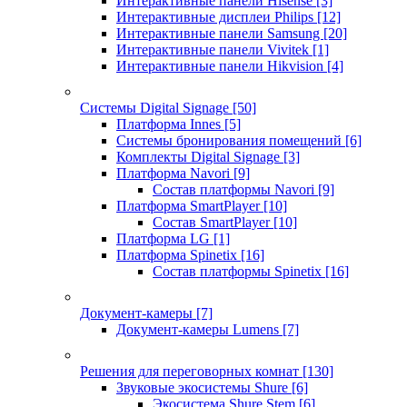
Интерактивные панели Hisense
[3]
Интерактивные дисплеи Philips
[12]
Интерактивные панели Samsung
[20]
Интерактивные панели Vivitek
[1]
Интерактивные панели Hikvision
[4]
Системы Digital Signage
[50]
Платформа Innes
[5]
Системы бронирования помещений
[6]
Комплекты Digital Signage
[3]
Платформа Navori
[9]
Состав платформы Navori
[9]
Платформа SmartPlayer
[10]
Состав SmartPlayer
[10]
Платформа LG
[1]
Платформа Spinetix
[16]
Состав платформы Spinetix
[16]
Документ-камеры
[7]
Документ-камеры Lumens
[7]
Решения для переговорных комнат
[130]
Звуковые экосистемы Shure
[6]
Экосистема Shure Stem
[6]