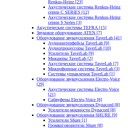
Renkus-Heinz
[23]
Акустические системы Renkus-Heinz
серии C SERIES
[12]
Акустические системы Renkus-Heinz
серии S Series
[3]
Акустические системы TEFRA
[15]
Звуковое оборудование ATEN
[7]
Оборудование звукоусиления TaverLab
[41]
Аудиоинтерфейсы TaverLab
[9]
Аудиопроцессоры TaverLab
[10]
Усилители TaverLab
[9]
Микшеры TaverLab
[2]
Акустические системы TaverLab
[7]
Микрофонные системы TaverLab
[3]
Системы управления TaverLab
[1]
Оборудование звукоусиления Electro-Voice
[29]
Акустические системы Electro-Voice
[21]
Сабвуферы Electro-Voice
[8]
Оборудование звукоусиления Dynacord
[8]
Усилители мощности Dynacord
[8]
Оборудование звукоусиления SHURE
[9]
Усилители Shure
[1]
Громкоговорители Shure
[8]