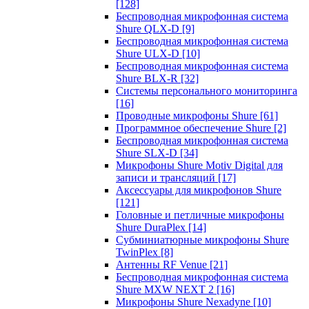
[128]
Беспроводная микрофонная система
Shure QLX-D
[9]
Беспроводная микрофонная система
Shure ULX-D
[10]
Беспроводная микрофонная система
Shure BLX-R
[32]
Системы персонального мониторинга
[16]
Проводные микрофоны Shure
[61]
Программное обеспечение Shure
[2]
Беспроводная микрофонная система
Shure SLX-D
[34]
Микрофоны Shure Motiv Digital для
записи и трансляций
[17]
Аксессуары для микрофонов Shure
[121]
Головные и петличные микрофоны
Shure DuraPlex
[14]
Субминиатюрные микрофоны Shure
TwinPlex
[8]
Антенны RF Venue
[21]
Беспроводная микрофонная система
Shure MXW NEXT 2
[16]
Микрофоны Shure Nexadyne
[10]