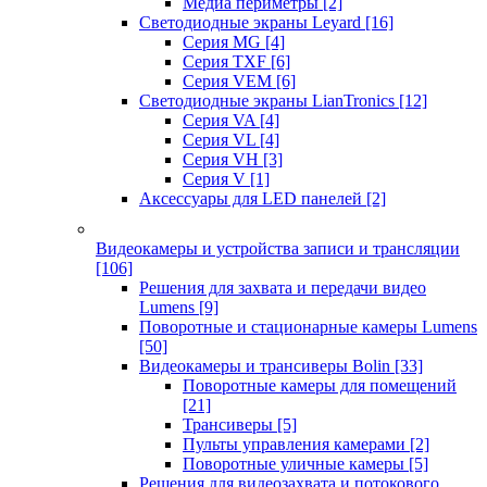
Медиа периметры
[2]
Светодиодные экраны Leyard
[16]
Серия MG
[4]
Серия TXF
[6]
Серия VEM
[6]
Светодиодные экраны LianTronics
[12]
Серия VA
[4]
Серия VL
[4]
Серия VH
[3]
Серия V
[1]
Аксессуары для LED панелей
[2]
Видеокамеры и устройства записи и трансляции
[106]
Решения для захвата и передачи видео
Lumens
[9]
Поворотные и стационарные камеры Lumens
[50]
Видеокамеры и трансиверы Bolin
[33]
Поворотные камеры для помещений
[21]
Трансиверы
[5]
Пульты управления камерами
[2]
Поворотные уличные камеры
[5]
Решения для видеозахвата и потокового