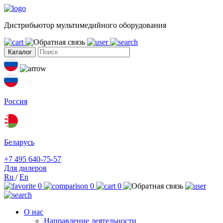
Дистрибьютор мультимедийного оборудования
Каталог
Россия
Беларусь
+7 495 640-75-57
Для дилеров
Ru
/
En
0
0
0
О нас
Направление деятельности