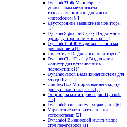
Dynamic3Talk Мониторы с
уникальным механизмом
трансформации и выдвижным
микрофоном
[4]
Двусторонние выдвижные мониторы
[1]
DynamicSignatureDisplay Выдвижной
одно/двусторонний монитор
[1]
DynamicTabLift Выдвижная система
для планшета
[1]
UnderCover Выдвижные мониторы
[1]
DynamicChairDisplay Выдвижной
монитор для встраивания в
подлокотник
[1]
DynamicVision Выдвижная система для
камер ВКС
[1]
CourtesyBox Моторизованный корпус
для бутылок и салфеток
[2]
Опции для мониторов серии Dynamic
[13]
DynamicShare система управления
[6]
Управление моторизованными
устройствами
[2]
Dynamic4 Выдвижной мультимедиа
стол переговоров
[1]