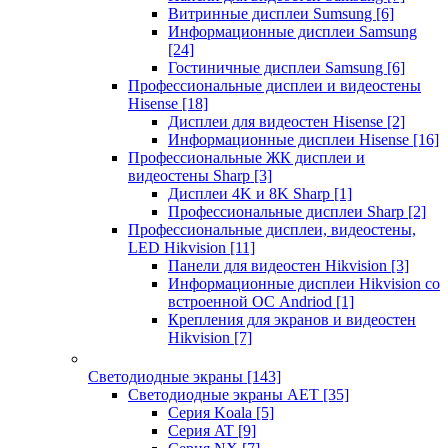
Витринные дисплеи Sumsung
[6]
Информационные дисплеи Samsung
[24]
Гостиничные дисплеи Samsung
[6]
Профессиональные дисплеи и видеостены
Hisense
[18]
Дисплеи для видеостен Hisense
[2]
Информационные дисплеи Hisense
[16]
Профессиональные ЖК дисплеи и
видеостены Sharp
[3]
Дисплеи 4K и 8K Sharp
[1]
Профессиональные дисплеи Sharp
[2]
Профессиональные дисплеи, видеостены,
LED Hikvision
[11]
Панели для видеостен Hikvision
[3]
Информационные дисплеи Hikvision со
встроенной ОС Andriod
[1]
Крепления для экранов и видеостен
Hikvision
[7]
Светодиодные экраны
[143]
Светодиодные экраны AET
[35]
Cерия Koala
[5]
Серия AT
[9]