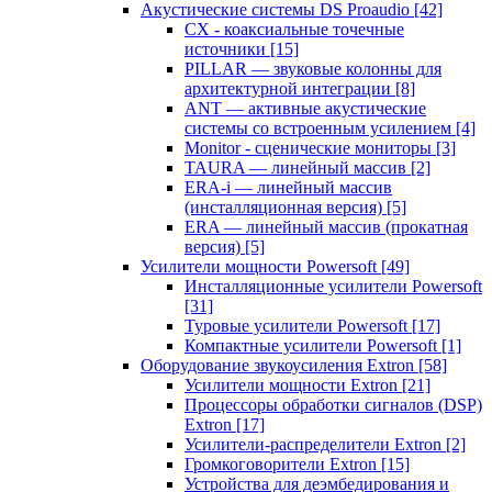
Акустические системы DS Proaudio
[42]
CX - коаксиальные точечные
источники
[15]
PILLAR — звуковые колонны для
архитектурной интеграции
[8]
ANT — активные акустические
системы со встроенным усилением
[4]
Monitor - сценические мониторы
[3]
TAURA — линейный массив
[2]
ERA-i — линейный массив
(инсталляционная версия)
[5]
ERA — линейный массив (прокатная
версия)
[5]
Усилители мощности Powersoft
[49]
Инсталляционные усилители Powersoft
[31]
Туровые усилители Powersoft
[17]
Компактные усилители Powersoft
[1]
Оборудование звукоусиления Extron
[58]
Усилители мощности Extron
[21]
Процессоры обработки сигналов (DSP)
Extron
[17]
Усилители-распределители Extron
[2]
Громкоговорители Extron
[15]
Устройства для деэмбедирования и