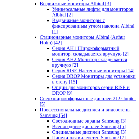
Выдвижные мониторы Albiral
[3]
Универсальные лифты для мониторов
Albiral
[2]
Выдвижные мониторы с
фиксированным углом наклона Albiral
[1]
Стационарные мониторы Albiral (Arthur
Holm)
[42]
Серия AH1 Широкоформатный
монитор, складывается вручную
[2]
Серия AH2 Монитор складывается
вручную
[2]
Серия RISE Настенные мониторы
[14]
Серия DROP Мониторы для установки
в стену
[15]
Опции для мониторов серии RISE и
DROP
[9]
Сверхширокоформатные дисплеи 21:9 Jupiter
[5]
Профессиональные дисплеи и видеостены
Samsung
[54]
Светодиодные экраны Samsung
[3]
Всепогодные дисплеи Samsung
[5]
Специальные дисплеи Samsung
[3]
Панели для видеостен Samsung
[7]