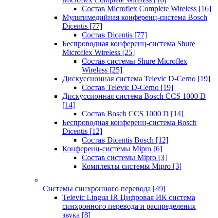
Состав Microflex Complete Wireless
[16]
Мультимедийная конференц-система Bosch
Dicentis
[77]
Состав Dicentis
[77]
Беспроводная конференц-система Shure
Microflex Wireless
[25]
Состав системы Shure Microflex
Wireless
[25]
Дискуссионная система Televic D-Cerno
[19]
Состав Televic D-Cerno
[19]
Дискуссионная система Bosch CCS 1000 D
[14]
Состав Bosch CCS 1000 D
[14]
Беспроводная конференц-система Bosch
Dicentis
[12]
Состав Dicentis Bosch
[12]
Конференц-системы Mipro
[6]
Состав системы Mipro
[3]
Комплекты системы Mipro
[3]
Системы синхронного перевода
[49]
Televic Lingua IR Цифровая ИК система
синхронного перевода и распределения
звука
[8]