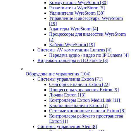
Коммутаторы WyreStorm
[30]
Разветвители WyreStorm
[5]
Удлинители WyreStorm
[38]
Управление и аксессуары WyreStorm
[19]
Адаптеры WyreStorm
[4]
Процессоры для видеостен WyreStorm
[2]
Кабели WyreStorm
[19]
Системы AV коммутации Lumens
[4]
Передача аудио / видео по IP Lumens
[4]
Видеоконтроллеры и ПО Forsite
[8]
Оборудование управления
[104]
Системы управления Extron
[71]
Сенсорные панели Extron
[22]
Процессоры управления Extron
[9]
Лючки Extron
[13]
Контроллеры Extron MediaLink
[11]
Кнопочные панели Extron
[7]
Сетевые кнопочные панели Extron
[8]
Контроллеры рабочего пространства
Extron
[1]
Системы управления Aten
[8]