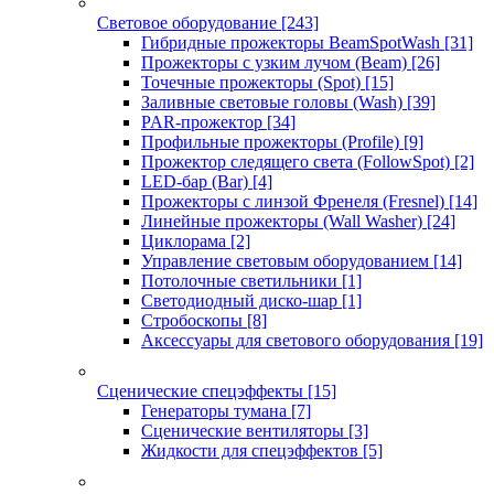
Световое оборудование
[243]
Гибридные прожекторы BeamSpotWash
[31]
Прожекторы с узким лучом (Beam)
[26]
Точечные прожекторы (Spot)
[15]
Заливные световые головы (Wash)
[39]
PAR-прожектор
[34]
Профильные прожекторы (Profile)
[9]
Прожектор следящего света (FollowSpot)
[2]
LED-бар (Bar)
[4]
Прожекторы с линзой Френеля (Fresnel)
[14]
Линейные прожекторы (Wall Washer)
[24]
Циклорама
[2]
Управление световым оборудованием
[14]
Потолочные светильники
[1]
Светодиодный диско-шар
[1]
Стробоскопы
[8]
Аксессуары для светового оборудования
[19]
Сценические спецэффекты
[15]
Генераторы тумана
[7]
Сценические вентиляторы
[3]
Жидкости для спецэффектов
[5]