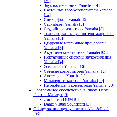
[20]
Звуковые колонны Yamaha
[14]
Настенные громкоговорители Yamaha
[14]
Спикерфоны Yamaha
[5]
Саундбары Yamaha
[3]
Студийные мониторы Yamaha
[8]
Трансляционные усилители мощности
Yamaha
[8]
Цифровые матричные процессоры
Yamaha
[5]
Акустические системы Yamaha
[65]
Портативные системы звукоусиления
Yamaha
[4]
Усилители Yamaha
[16]
Сетевые коммутаторы Yamaha
[12]
Аксессуары Yamaha
[1]
Микшерные консоли Yamaha
[40]
Интерфейсы и конвертеры Yamaha
[23]
Программное обеспечение Audinate Dante
Domain Manager
[9]
Лицензии DDM
[6]
Dante Virtual Soundcard
[3]
Оборудование звукоусиления Allen&Heath
[53]