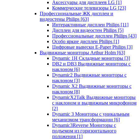
Аксессуары для дисплеев LG
[1]
Коммерческие телевизоры LG
[23]
Профессиональные ЖК дисплеи и
видеостены Philips
[63]
Интерактивные дисплеи Philips
[11]
Дисплеи для видеостен Philips
[5]
Профессиональные дисплеи Philips
[43]
Особо яркие дисплеи Philips
[1]
Цифровые вывески E-Paper Philips
[3]
Выдвижные мониторы Arthur Holm
[63]
Dynamic 1Н Складные мониторы
[3]
DB2 и DB3 Выдвижные мониторы с
наклоном
[6]
Dynamic2 Выдвижные мониторы с
наклоном
[3]
Dynamic X2 Выдвижные мониторы с
наклоном
[8]
DynamicX2Talk Выдвижные мониторы
с наклоном и выдвижным микрофоном
[2]
Dynamic 3 Мониторы с уникальным
механизмом трансформации
[6]
Dynamic3Reverse Мониторы с
подъемом из горизонтального
положения
[1]