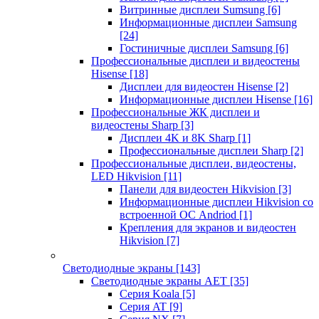
Витринные дисплеи Sumsung
[6]
Информационные дисплеи Samsung
[24]
Гостиничные дисплеи Samsung
[6]
Профессиональные дисплеи и видеостены
Hisense
[18]
Дисплеи для видеостен Hisense
[2]
Информационные дисплеи Hisense
[16]
Профессиональные ЖК дисплеи и
видеостены Sharp
[3]
Дисплеи 4K и 8K Sharp
[1]
Профессиональные дисплеи Sharp
[2]
Профессиональные дисплеи, видеостены,
LED Hikvision
[11]
Панели для видеостен Hikvision
[3]
Информационные дисплеи Hikvision со
встроенной ОС Andriod
[1]
Крепления для экранов и видеостен
Hikvision
[7]
Светодиодные экраны
[143]
Светодиодные экраны AET
[35]
Cерия Koala
[5]
Серия AT
[9]