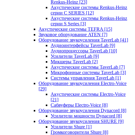
Renkus-Heinz
[23]
Акустические системы Renkus-Heinz
серии C SERIES
[12]
Акустические системы Renkus-Heinz
серии S Series
[3]
Акустические системы TEFRA
[15]
Звуковое оборудование ATEN
[7]
Оборудование звукоусиления TaverLab
[41]
Аудиоинтерфейсы TaverLab
[9]
Аудиопроцессоры TaverLab
[10]
Усилители TaverLab
[9]
Микшеры TaverLab
[2]
Акустические системы TaverLab
[7]
Микрофонные системы TaverLab
[3]
Системы управления TaverLab
[1]
Оборудование звукоусиления Electro-Voice
[29]
Акустические системы Electro-Voice
[21]
Сабвуферы Electro-Voice
[8]
Оборудование звукоусиления Dynacord
[8]
Усилители мощности Dynacord
[8]
Оборудование звукоусиления SHURE
[9]
Усилители Shure
[1]
Громкоговорители Shure
[8]