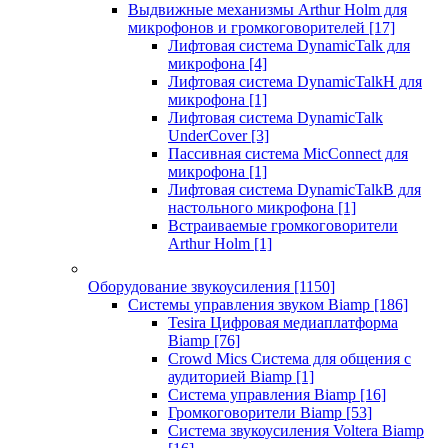
Выдвижные механизмы Arthur Holm для
микрофонов и громкоговорителей
[17]
Лифтовая система DynamicTalk для
микрофона
[4]
Лифтовая система DynamicTalkH для
микрофона
[1]
Лифтовая система DynamicTalk
UnderCover
[3]
Пассивная система MicConnect для
микрофона
[1]
Лифтовая система DynamicTalkB для
настольного микрофона
[1]
Встраиваемые громкоговорители
Arthur Holm
[1]
Оборудование звукоусиления
[1150]
Системы управления звуком Biamp
[186]
Tesira Цифровая медиаплатформа
Biamp
[76]
Crowd Mics Система для общения с
аудиторией Biamp
[1]
Система управления Biamp
[16]
Громкоговорители Biamp
[53]
Система звукоусиления Voltera Biamp