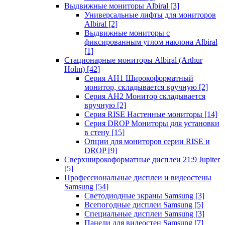
Выдвижные мониторы Albiral
[3]
Универсальные лифты для мониторов
Albiral
[2]
Выдвижные мониторы с
фиксированным углом наклона Albiral
[1]
Стационарные мониторы Albiral (Arthur
Holm)
[42]
Серия AH1 Широкоформатный
монитор, складывается вручную
[2]
Серия AH2 Монитор складывается
вручную
[2]
Серия RISE Настенные мониторы
[14]
Серия DROP Мониторы для установки
в стену
[15]
Опции для мониторов серии RISE и
DROP
[9]
Сверхширокоформатные дисплеи 21:9 Jupiter
[5]
Профессиональные дисплеи и видеостены
Samsung
[54]
Светодиодные экраны Samsung
[3]
Всепогодные дисплеи Samsung
[5]
Специальные дисплеи Samsung
[3]
Панели для видеостен Samsung
[7]