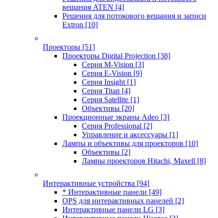
вещания ATEN
[4]
Решения для потокового вещания и записи
Extron
[10]
Проекторы
[51]
Проекторы Digital Projection
[38]
Серия M-Vision
[3]
Серия E-Vision
[9]
Серия Insight
[1]
Серия Titan
[4]
Серия Satellite
[1]
Объективы
[20]
Проекционные экраны Adeo
[3]
Серия Professional
[2]
Управление и аксессуары
[1]
Лампы и объективы для проекторов
[10]
Объективы
[2]
Лампы проекторов Hitachi, Maxell
[8]
Интерактивные устройства
[94]
* Интерактивные панели
[49]
OPS для интерактивных панелей
[2]
Интерактивные панели LG
[3]