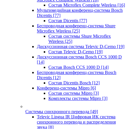
Состав Microflex Complete Wireless
[16]
Мультимедийная конференц-система Bosch
Dicentis
[77]
Состав Dicentis
[77]
Беспроводная конференц-система Shure
Microflex Wireless
[25]
Состав системы Shure Microflex
Wireless
[25]
Дискуссионная система Televic D-Cerno
[19]
Состав Televic D-Cerno
[19]
Дискуссионная система Bosch CCS 1000 D
[14]
Состав Bosch CCS 1000 D
[14]
Беспроводная конференц-система Bosch
Dicentis
[12]
Состав Dicentis Bosch
[12]
Конференц-системы Mipro
[6]
Состав системы Mipro
[3]
Комплекты системы Mipro
[3]
Системы синхронного перевода
[49]
Televic Lingua IR Цифровая ИК система
синхронного перевода и распределения
звука
[8]