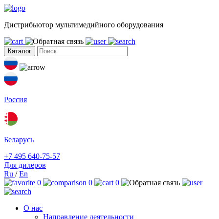
Дистрибьютор мультимедийного оборудования
Каталог
Россия
Беларусь
+7 495 640-75-57
Для дилеров
Ru
/
En
0
0
0
О нас
Направление деятельности