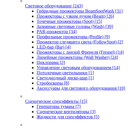
Световое оборудование
[243]
Гибридные прожекторы BeamSpotWash
[31]
Прожекторы с узким лучом (Beam)
[26]
Точечные прожекторы (Spot)
[15]
Заливные световые головы (Wash)
[39]
PAR-прожектор
[34]
Профильные прожекторы (Profile)
[9]
Прожектор следящего света (FollowSpot)
[2]
LED-бар (Bar)
[4]
Прожекторы с линзой Френеля (Fresnel)
[14]
Линейные прожекторы (Wall Washer)
[24]
Циклорама
[2]
Управление световым оборудованием
[14]
Потолочные светильники
[1]
Светодиодный диско-шар
[1]
Стробоскопы
[8]
Аксессуары для светового оборудования
[19]
Сценические спецэффекты
[15]
Генераторы тумана
[7]
Сценические вентиляторы
[3]
Жидкости для спецэффектов
[5]