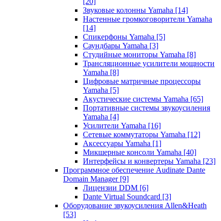
[20]
Звуковые колонны Yamaha
[14]
Настенные громкоговорители Yamaha
[14]
Спикерфоны Yamaha
[5]
Саундбары Yamaha
[3]
Студийные мониторы Yamaha
[8]
Трансляционные усилители мощности
Yamaha
[8]
Цифровые матричные процессоры
Yamaha
[5]
Акустические системы Yamaha
[65]
Портативные системы звукоусиления
Yamaha
[4]
Усилители Yamaha
[16]
Сетевые коммутаторы Yamaha
[12]
Аксессуары Yamaha
[1]
Микшерные консоли Yamaha
[40]
Интерфейсы и конвертеры Yamaha
[23]
Программное обеспечение Audinate Dante
Domain Manager
[9]
Лицензии DDM
[6]
Dante Virtual Soundcard
[3]
Оборудование звукоусиления Allen&Heath
[53]