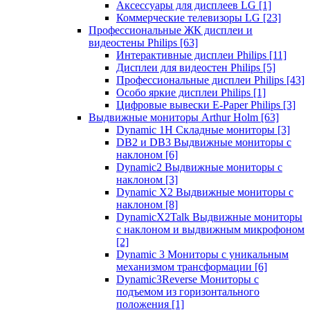
Аксессуары для дисплеев LG
[1]
Коммерческие телевизоры LG
[23]
Профессиональные ЖК дисплеи и
видеостены Philips
[63]
Интерактивные дисплеи Philips
[11]
Дисплеи для видеостен Philips
[5]
Профессиональные дисплеи Philips
[43]
Особо яркие дисплеи Philips
[1]
Цифровые вывески E-Paper Philips
[3]
Выдвижные мониторы Arthur Holm
[63]
Dynamic 1Н Складные мониторы
[3]
DB2 и DB3 Выдвижные мониторы с
наклоном
[6]
Dynamic2 Выдвижные мониторы с
наклоном
[3]
Dynamic X2 Выдвижные мониторы с
наклоном
[8]
DynamicX2Talk Выдвижные мониторы
с наклоном и выдвижным микрофоном
[2]
Dynamic 3 Мониторы с уникальным
механизмом трансформации
[6]
Dynamic3Reverse Мониторы с
подъемом из горизонтального
положения
[1]