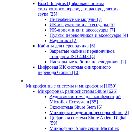
Bosch Integrus Цифровая система
синхронного перевода и распределения
звука
[25]
Интерфейсные модули
[7]
ИК-излучатели и аксессуары
[5]
ИК-приемники и аксессуары
[7]
Пульты переводчиков и аксессуары
[4]
Наушники
[2]
Кабины для переводчика
[6]
Закрытые кабины переводчиков
стандарта ISO 4043
[4]
Настольные кабины переводчиков
[2]
Цифровая ИК система синхронного
перевода Gonsin
[10]
Микрофонные системы и микрофоны
[1050]
Микрофоны, радиосистемы Shure
[626]
Аудиоэкосистема для конференций
Microflex Ecosystem
[55]
Экосистема Shure Stem
[6]
Микшеры и аудиопроцессоры Shure
[2]
Цифровая система Shure Axient Digital
[59]
Микрофоны Shure серии Microflex