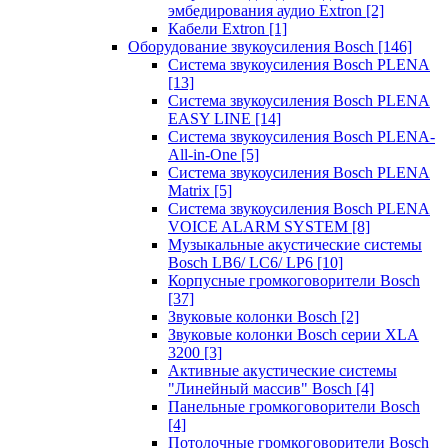
эмбедирования аудио Extron
[2]
Кабели Extron
[1]
Оборудование звукоусиления Bosch
[146]
Система звукоусиления Bosch PLENA
[13]
Система звукоусиления Bosch PLENA
EASY LINE
[14]
Система звукоусиления Bosch PLENA-
All-in-One
[5]
Система звукоусиления Bosch PLENA
Matrix
[5]
Система звукоусиления Bosch PLENA
VOICE ALARM SYSTEM
[8]
Музыкальные акустические системы
Bosch LB6/ LC6/ LP6
[10]
Корпусные громкоговорители Bosch
[37]
Звуковые колонки Bosch
[2]
Звуковые колонки Bosch серии XLA
3200
[3]
Активные акустические системы
"Линейный массив" Bosch
[4]
Панельные громкоговорители Bosch
[4]
Потолочные громкоговорители Bosch