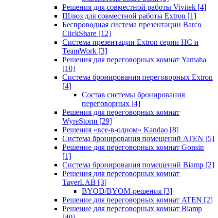
Решения для совместной работы Vivitek
[4]
Шлюз для совместной работы Extron
[1]
Беспроводная система презентации Barco
ClickShare
[12]
Система презентации Extron серии HC и
TeamWork
[3]
Решения для переговорных комнат Yamaha
[10]
Система бронирования переговорных Extron
[4]
Состав системы бронирования
переговорных
[4]
Решения для переговорных комнат
WyreStorm
[29]
Решения «все-в-одном» Kandao
[8]
Система бронирования помещений ATEN
[5]
Решение для переговорных комнат Gonsin
[1]
Система бронирования помещений Biamp
[2]
Решения для переговорных комнат
TaverLAB
[3]
BYOD/BYOM-решения
[3]
Решение для переговорных комнат ATEN
[2]
Решение для переговорных комнат Biamp
[40]