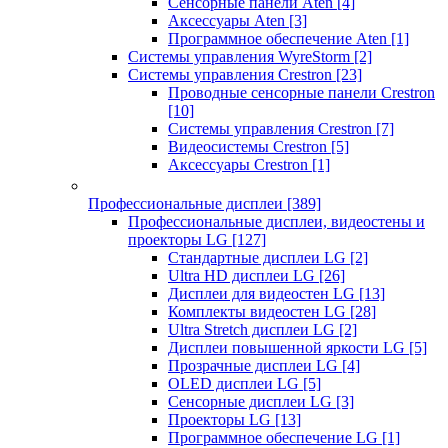
Сенсорные панели Aten
[4]
Аксессуары Aten
[3]
Программное обеспечение Aten
[1]
Системы управления WyreStorm
[2]
Системы управления Crestron
[23]
Проводные сенсорные панели Crestron
[10]
Системы управления Crestron
[7]
Видеосистемы Crestron
[5]
Аксессуары Crestron
[1]
Профессиональные дисплеи
[389]
Профессиональные дисплеи, видеостены и
проекторы LG
[127]
Стандартные дисплеи LG
[2]
Ultra HD дисплеи LG
[26]
Дисплеи для видеостен LG
[13]
Комплекты видеостен LG
[28]
Ultra Stretch дисплеи LG
[2]
Дисплеи повышенной яркости LG
[5]
Прозрачные дисплеи LG
[4]
OLED дисплеи LG
[5]
Сенсорные дисплеи LG
[3]
Проекторы LG
[13]
Программное обеспечение LG
[1]