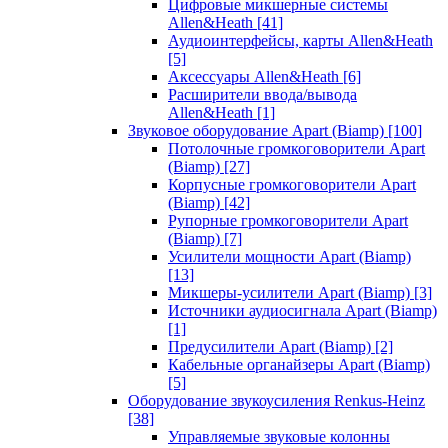
Цифровые микшерные системы
Allen&Heath
[41]
Аудиоинтерфейсы, карты Allen&Heath
[5]
Аксессуары Allen&Heath
[6]
Расширители ввода/вывода
Allen&Heath
[1]
Звуковое оборудование Apart (Biamp)
[100]
Потолочные громкоговорители Apart
(Biamp)
[27]
Корпусные громкоговорители Apart
(Biamp)
[42]
Рупорные громкоговорители Apart
(Biamp)
[7]
Усилители мощности Apart (Biamp)
[13]
Микшеры-усилители Apart (Biamp)
[3]
Источники аудиосигнала Apart (Biamp)
[1]
Предусилители Apart (Biamp)
[2]
Кабельные органайзеры Apart (Biamp)
[5]
Оборудование звукоусиления Renkus-Heinz
[38]
Управляемые звуковые колонны