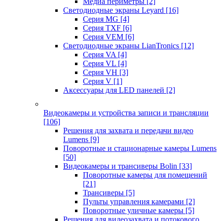
Медиа периметры
[2]
Светодиодные экраны Leyard
[16]
Серия MG
[4]
Серия TXF
[6]
Серия VEM
[6]
Светодиодные экраны LianTronics
[12]
Серия VA
[4]
Серия VL
[4]
Серия VH
[3]
Серия V
[1]
Аксессуары для LED панелей
[2]
Видеокамеры и устройства записи и трансляции
[106]
Решения для захвата и передачи видео
Lumens
[9]
Поворотные и стационарные камеры Lumens
[50]
Видеокамеры и трансиверы Bolin
[33]
Поворотные камеры для помещений
[21]
Трансиверы
[5]
Пульты управления камерами
[2]
Поворотные уличные камеры
[5]
Решения для видеозахвата и потокового