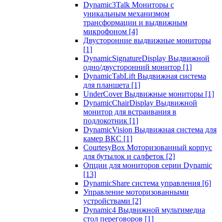
Dynamic3Talk Мониторы с
уникальным механизмом
трансформации и выдвижным
микрофоном
[4]
Двусторонние выдвижные мониторы
[1]
DynamicSignatureDisplay Выдвижной
одно/двусторонний монитор
[1]
DynamicTabLift Выдвижная система
для планшета
[1]
UnderCover Выдвижные мониторы
[1]
DynamicChairDisplay Выдвижной
монитор для встраивания в
подлокотник
[1]
DynamicVision Выдвижная система для
камер ВКС
[1]
CourtesyBox Моторизованный корпус
для бутылок и салфеток
[2]
Опции для мониторов серии Dynamic
[13]
DynamicShare система управления
[6]
Управление моторизованными
устройствами
[2]
Dynamic4 Выдвижной мультимедиа
стол переговоров
[1]