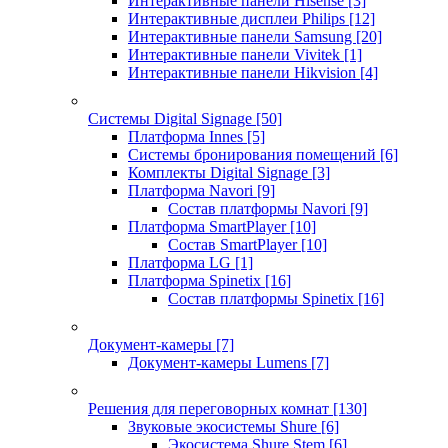
Интерактивные панели Hisense
[3]
Интерактивные дисплеи Philips
[12]
Интерактивные панели Samsung
[20]
Интерактивные панели Vivitek
[1]
Интерактивные панели Hikvision
[4]
Системы Digital Signage
[50]
Платформа Innes
[5]
Системы бронирования помещений
[6]
Комплекты Digital Signage
[3]
Платформа Navori
[9]
Состав платформы Navori
[9]
Платформа SmartPlayer
[10]
Состав SmartPlayer
[10]
Платформа LG
[1]
Платформа Spinetix
[16]
Состав платформы Spinetix
[16]
Документ-камеры
[7]
Документ-камеры Lumens
[7]
Решения для переговорных комнат
[130]
Звуковые экосистемы Shure
[6]
Экосистема Shure Stem
[6]