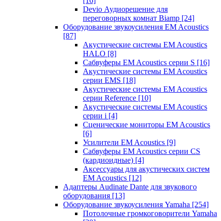
[16]
Devio Аудиорешение для
переговорных комнат Biamp
[24]
Оборудование звукоусиления EM Acoustics
[87]
Акустические системы EM Acoustics
HALO
[8]
Сабвуферы EM Acoustics серии S
[16]
Акустические системы EM Acoustics
серии EMS
[18]
Акустические системы EM Acoustics
серии Reference
[10]
Акустические системы EM Acoustics
серии i
[4]
Сценические мониторы EM Acoustics
[6]
Усилители EM Acoustics
[9]
Сабвуферы EM Acoustics серии CS
(кардиоидные)
[4]
Аксессуары для акустических систем
EM Acoustics
[12]
Адаптеры Audinate Dante для звукового
оборудования
[13]
Оборудование звукоусиления Yamaha
[254]
Потолочные громкоговорители Yamaha