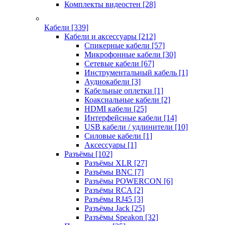
Комплекты видеостен
[28]
Кабели
[339]
Кабели и аксессуары
[212]
Спикерные кабели
[57]
Микрофонные кабели
[30]
Сетевые кабели
[67]
Инструментальный кабель
[1]
Аудиокабели
[3]
Кабельные оплетки
[1]
Коаксиальные кабели
[2]
HDMI кабели
[25]
Интерфейсные кабели
[14]
USB кабели / удлинители
[10]
Силовые кабели
[1]
Аксессуары
[1]
Разъёмы
[102]
Разъёмы XLR
[27]
Разъёмы BNC
[7]
Разъёмы POWERCON
[6]
Разъёмы RCA
[2]
Разъёмы RJ45
[3]
Разъёмы Jack
[25]
Разъёмы Speakon
[32]