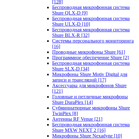
[128]
Беспроводная микрофонная система
Shure QLX-D
[9]
Беспроводная микрофонная система
Shure ULX-D
[10]
Беспроводная микрофонная система
Shure BLX-R
[32]
Системы персонального мониторинга
[16]
Проводные микрофоны Shure
[61]
Программное обеспечение Shure
[2]
Беспроводная микрофонная система
Shure SLX-D
[34]
Микрофоны Shure Motiv Digital для
записи и трансляций
[17]
Аксессуары для микрофонов Shure
[121]
Головные и петличные микрофоны
Shure DuraPlex
[14]
Субминиатюрные микрофоны Shure
TwinPlex
[8]
Антенны RF Venue
[21]
Беспроводная микрофонная система
Shure MXW NEXT 2
[16]
Микрофоны Shure Nexadyne
[10]