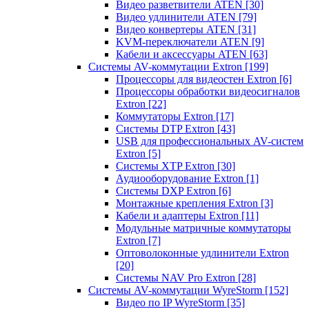
Видео разветвители ATEN
[30]
Видео удлинители ATEN
[79]
Видео конвертеры ATEN
[31]
KVM-переключатели ATEN
[9]
Кабели и аксессуары ATEN
[63]
Системы AV-коммутации Extron
[199]
Процессоры для видеостен Extron
[6]
Процессоры обработки видеосигналов
Extron
[22]
Коммутаторы Extron
[17]
Системы DTP Extron
[43]
USB для профессиональных AV-систем
Extron
[5]
Системы XTP Extron
[30]
Аудиооборудование Extron
[1]
Системы DXP Extron
[6]
Монтажные крепления Extron
[3]
Кабели и адаптеры Extron
[11]
Модульные матричные коммутаторы
Extron
[7]
Оптоволоконные удлинители Extron
[20]
Системы NAV Pro Extron
[28]
Системы AV-коммутации WyreStorm
[152]
Видео по IP WyreStorm
[35]