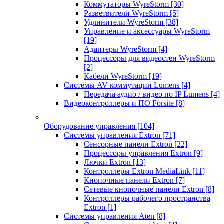
Коммутаторы WyreStorm
[30]
Разветвители WyreStorm
[5]
Удлинители WyreStorm
[38]
Управление и аксессуары WyreStorm
[19]
Адаптеры WyreStorm
[4]
Процессоры для видеостен WyreStorm
[2]
Кабели WyreStorm
[19]
Системы AV коммутации Lumens
[4]
Передача аудио / видео по IP Lumens
[4]
Видеоконтроллеры и ПО Forsite
[8]
Оборудование управления
[104]
Системы управления Extron
[71]
Сенсорные панели Extron
[22]
Процессоры управления Extron
[9]
Лючки Extron
[13]
Контроллеры Extron MediaLink
[11]
Кнопочные панели Extron
[7]
Сетевые кнопочные панели Extron
[8]
Контроллеры рабочего пространства
Extron
[1]
Системы управления Aten
[8]