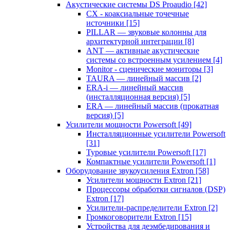
Акустические системы DS Proaudio
[42]
CX - коаксиальные точечные
источники
[15]
PILLAR — звуковые колонны для
архитектурной интеграции
[8]
ANT — активные акустические
системы со встроенным усилением
[4]
Monitor - сценические мониторы
[3]
TAURA — линейный массив
[2]
ERA-i — линейный массив
(инсталляционная версия)
[5]
ERA — линейный массив (прокатная
версия)
[5]
Усилители мощности Powersoft
[49]
Инсталляционные усилители Powersoft
[31]
Туровые усилители Powersoft
[17]
Компактные усилители Powersoft
[1]
Оборудование звукоусиления Extron
[58]
Усилители мощности Extron
[21]
Процессоры обработки сигналов (DSP)
Extron
[17]
Усилители-распределители Extron
[2]
Громкоговорители Extron
[15]
Устройства для деэмбедирования и