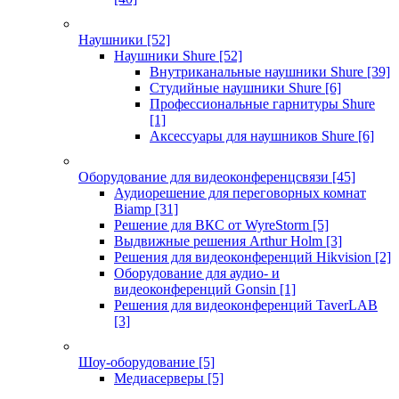
Наушники
[52]
Наушники Shure
[52]
Внутриканальные наушники Shure
[39]
Студийные наушники Shure
[6]
Профессиональные гарнитуры Shure
[1]
Аксессуары для наушников Shure
[6]
Оборудование для видеоконференцсвязи
[45]
Аудиорешение для переговорных комнат
Biamp
[31]
Решение для ВКС от WyreStorm
[5]
Выдвижные решения Arthur Holm
[3]
Решения для видеоконференций Hikvision
[2]
Оборудование для аудио- и
видеоконференций Gonsin
[1]
Решения для видеоконференций TaverLAB
[3]
Шоу-оборудование
[5]
Медиасерверы
[5]