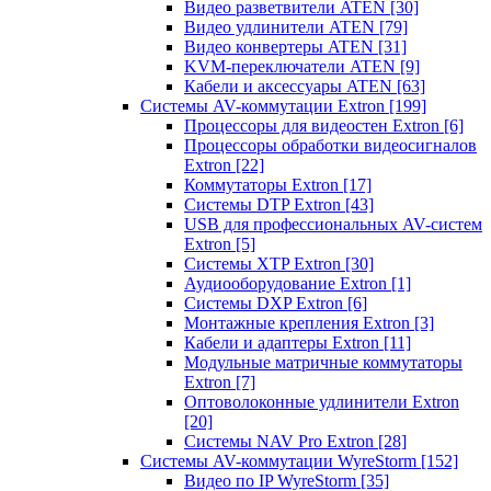
Видео разветвители ATEN
[30]
Видео удлинители ATEN
[79]
Видео конвертеры ATEN
[31]
KVM-переключатели ATEN
[9]
Кабели и аксессуары ATEN
[63]
Системы AV-коммутации Extron
[199]
Процессоры для видеостен Extron
[6]
Процессоры обработки видеосигналов
Extron
[22]
Коммутаторы Extron
[17]
Системы DTP Extron
[43]
USB для профессиональных AV-систем
Extron
[5]
Системы XTP Extron
[30]
Аудиооборудование Extron
[1]
Системы DXP Extron
[6]
Монтажные крепления Extron
[3]
Кабели и адаптеры Extron
[11]
Модульные матричные коммутаторы
Extron
[7]
Оптоволоконные удлинители Extron
[20]
Системы NAV Pro Extron
[28]
Системы AV-коммутации WyreStorm
[152]
Видео по IP WyreStorm
[35]