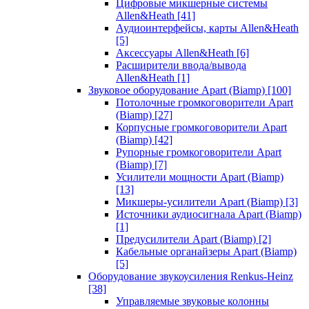
Цифровые микшерные системы
Allen&Heath
[41]
Аудиоинтерфейсы, карты Allen&Heath
[5]
Аксессуары Allen&Heath
[6]
Расширители ввода/вывода
Allen&Heath
[1]
Звуковое оборудование Apart (Biamp)
[100]
Потолочные громкоговорители Apart
(Biamp)
[27]
Корпусные громкоговорители Apart
(Biamp)
[42]
Рупорные громкоговорители Apart
(Biamp)
[7]
Усилители мощности Apart (Biamp)
[13]
Микшеры-усилители Apart (Biamp)
[3]
Источники аудиосигнала Apart (Biamp)
[1]
Предусилители Apart (Biamp)
[2]
Кабельные органайзеры Apart (Biamp)
[5]
Оборудование звукоусиления Renkus-Heinz
[38]
Управляемые звуковые колонны