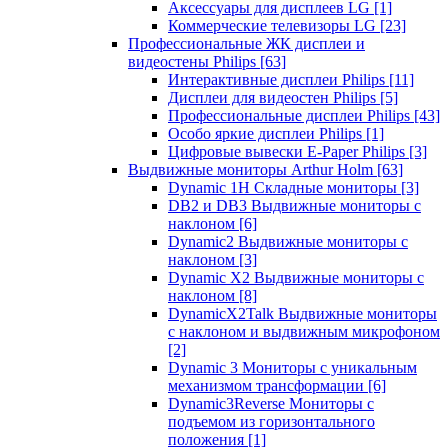
Аксессуары для дисплеев LG
[1]
Коммерческие телевизоры LG
[23]
Профессиональные ЖК дисплеи и
видеостены Philips
[63]
Интерактивные дисплеи Philips
[11]
Дисплеи для видеостен Philips
[5]
Профессиональные дисплеи Philips
[43]
Особо яркие дисплеи Philips
[1]
Цифровые вывески E-Paper Philips
[3]
Выдвижные мониторы Arthur Holm
[63]
Dynamic 1Н Складные мониторы
[3]
DB2 и DB3 Выдвижные мониторы с
наклоном
[6]
Dynamic2 Выдвижные мониторы с
наклоном
[3]
Dynamic X2 Выдвижные мониторы с
наклоном
[8]
DynamicX2Talk Выдвижные мониторы
с наклоном и выдвижным микрофоном
[2]
Dynamic 3 Мониторы с уникальным
механизмом трансформации
[6]
Dynamic3Reverse Мониторы с
подъемом из горизонтального
положения
[1]