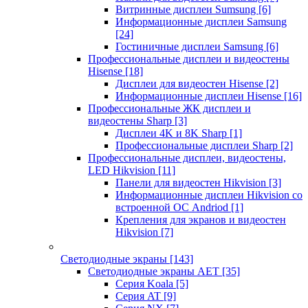
Витринные дисплеи Sumsung
[6]
Информационные дисплеи Samsung
[24]
Гостиничные дисплеи Samsung
[6]
Профессиональные дисплеи и видеостены
Hisense
[18]
Дисплеи для видеостен Hisense
[2]
Информационные дисплеи Hisense
[16]
Профессиональные ЖК дисплеи и
видеостены Sharp
[3]
Дисплеи 4K и 8K Sharp
[1]
Профессиональные дисплеи Sharp
[2]
Профессиональные дисплеи, видеостены,
LED Hikvision
[11]
Панели для видеостен Hikvision
[3]
Информационные дисплеи Hikvision со
встроенной ОС Andriod
[1]
Крепления для экранов и видеостен
Hikvision
[7]
Светодиодные экраны
[143]
Светодиодные экраны AET
[35]
Cерия Koala
[5]
Серия AT
[9]