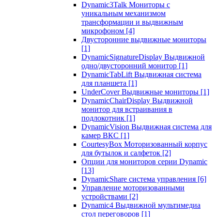
Dynamic3Talk Мониторы с
уникальным механизмом
трансформации и выдвижным
микрофоном
[4]
Двусторонние выдвижные мониторы
[1]
DynamicSignatureDisplay Выдвижной
одно/двусторонний монитор
[1]
DynamicTabLift Выдвижная система
для планшета
[1]
UnderCover Выдвижные мониторы
[1]
DynamicChairDisplay Выдвижной
монитор для встраивания в
подлокотник
[1]
DynamicVision Выдвижная система для
камер ВКС
[1]
CourtesyBox Моторизованный корпус
для бутылок и салфеток
[2]
Опции для мониторов серии Dynamic
[13]
DynamicShare система управления
[6]
Управление моторизованными
устройствами
[2]
Dynamic4 Выдвижной мультимедиа
стол переговоров
[1]