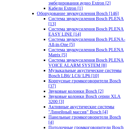
эмбедирования аудио Extron
[2]
Кабели Extron
[1]
Оборудование звукоусиления Bosch
[146]
Система звукоусиления Bosch PLENA
[13]
Система звукоусиления Bosch PLENA
EASY LINE
[14]
Система звукоусиления Bosch PLENA-
All-in-One
[5]
Система звукоусиления Bosch PLENA
Matrix
[5]
Система звукоусиления Bosch PLENA
VOICE ALARM SYSTEM
[8]
Музыкальные акустические системы
Bosch LB6/ LC6/ LP6
[10]
Корпусные громкоговорители Bosch
[37]
Звуковые колонки Bosch
[2]
Звуковые колонки Bosch серии XLA
3200
[3]
Активные акустические системы
"Линейный массив" Bosch
[4]
Панельные громкоговорители Bosch
[4]
Потолочные громкоговорители Bosch