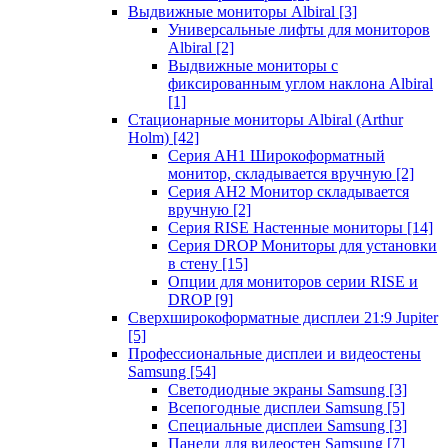
Выдвижные мониторы Albiral
[3]
Универсальные лифты для мониторов
Albiral
[2]
Выдвижные мониторы с
фиксированным углом наклона Albiral
[1]
Стационарные мониторы Albiral (Arthur
Holm)
[42]
Серия AH1 Широкоформатный
монитор, складывается вручную
[2]
Серия AH2 Монитор складывается
вручную
[2]
Серия RISE Настенные мониторы
[14]
Серия DROP Мониторы для установки
в стену
[15]
Опции для мониторов серии RISE и
DROP
[9]
Сверхширокоформатные дисплеи 21:9 Jupiter
[5]
Профессиональные дисплеи и видеостены
Samsung
[54]
Светодиодные экраны Samsung
[3]
Всепогодные дисплеи Samsung
[5]
Специальные дисплеи Samsung
[3]
Панели для видеостен Samsung
[7]