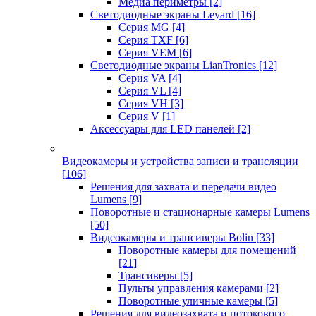
Медиа периметры
[2]
Светодиодные экраны Leyard
[16]
Серия MG
[4]
Серия TXF
[6]
Серия VEM
[6]
Светодиодные экраны LianTronics
[12]
Серия VA
[4]
Серия VL
[4]
Серия VH
[3]
Серия V
[1]
Аксессуары для LED панелей
[2]
Видеокамеры и устройства записи и трансляции
[106]
Решения для захвата и передачи видео
Lumens
[9]
Поворотные и стационарные камеры Lumens
[50]
Видеокамеры и трансиверы Bolin
[33]
Поворотные камеры для помещений
[21]
Трансиверы
[5]
Пульты управления камерами
[2]
Поворотные уличные камеры
[5]
Решения для видеозахвата и потокового