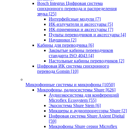
Bosch Integrus Цифровая система
синхронного перевода и распределения
звука
[25]
Интерфейсные модули
[7]
ИК-излучатели и аксессуары
[5]
ИК-приемники и аксессуары
[7]
Пульты переводчиков и аксессуары
[4]
Наушники
[2]
Кабины для переводчика
[6]
Закрытые кабины переводчиков
стандарта ISO 4043
[4]
Настольные кабины переводчиков
[2]
Цифровая ИК система синхронного
перевода Gonsin
[10]
Микрофонные системы и микрофоны
[1050]
Микрофоны, радиосистемы Shure
[626]
Аудиоэкосистема для конференций
Microflex Ecosystem
[55]
Экосистема Shure Stem
[6]
Микшеры и аудиопроцессоры Shure
[2]
Цифровая система Shure Axient Digital
[59]
Микрофоны Shure серии Microflex