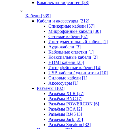
Комплекты видеостен
[28]
Кабели
[339]
Кабели и аксессуары
[212]
Спикерные кабели
[57]
Микрофонные кабели
[30]
Сетевые кабели
[67]
Инструментальный кабель
[1]
Аудиокабели
[3]
Кабельные оплетки
[1]
Коаксиальные кабели
[2]
HDMI кабели
[25]
Интерфейсные кабели
[14]
USB кабели / удлинители
[10]
Силовые кабели
[1]
Аксессуары
[1]
Разъёмы
[102]
Разъёмы XLR
[27]
Разъёмы BNC
[7]
Разъёмы POWERCON
[6]
Разъёмы RCA
[2]
Разъёмы RJ45
[3]
Разъёмы Jack
[25]
Разъёмы Speakon
[32]