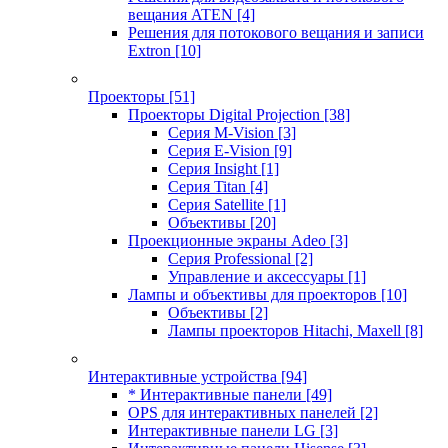
вещания ATEN
[4]
Решения для потокового вещания и записи
Extron
[10]
Проекторы
[51]
Проекторы Digital Projection
[38]
Серия M-Vision
[3]
Серия E-Vision
[9]
Серия Insight
[1]
Серия Titan
[4]
Серия Satellite
[1]
Объективы
[20]
Проекционные экраны Adeo
[3]
Серия Professional
[2]
Управление и аксессуары
[1]
Лампы и объективы для проекторов
[10]
Объективы
[2]
Лампы проекторов Hitachi, Maxell
[8]
Интерактивные устройства
[94]
* Интерактивные панели
[49]
OPS для интерактивных панелей
[2]
Интерактивные панели LG
[3]