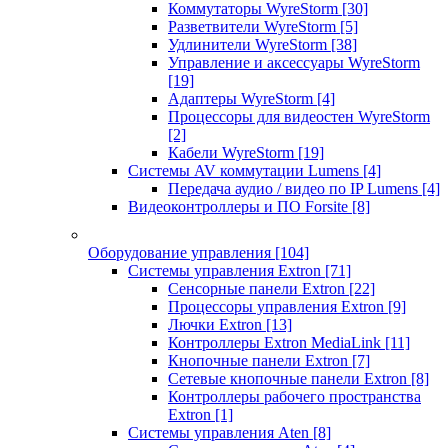
Коммутаторы WyreStorm
[30]
Разветвители WyreStorm
[5]
Удлинители WyreStorm
[38]
Управление и аксессуары WyreStorm
[19]
Адаптеры WyreStorm
[4]
Процессоры для видеостен WyreStorm
[2]
Кабели WyreStorm
[19]
Системы AV коммутации Lumens
[4]
Передача аудио / видео по IP Lumens
[4]
Видеоконтроллеры и ПО Forsite
[8]
Оборудование управления
[104]
Системы управления Extron
[71]
Сенсорные панели Extron
[22]
Процессоры управления Extron
[9]
Лючки Extron
[13]
Контроллеры Extron MediaLink
[11]
Кнопочные панели Extron
[7]
Сетевые кнопочные панели Extron
[8]
Контроллеры рабочего пространства
Extron
[1]
Системы управления Aten
[8]