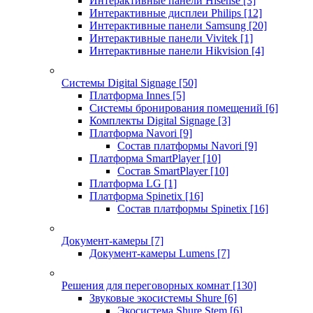
Интерактивные панели Hisense
[3]
Интерактивные дисплеи Philips
[12]
Интерактивные панели Samsung
[20]
Интерактивные панели Vivitek
[1]
Интерактивные панели Hikvision
[4]
Системы Digital Signage
[50]
Платформа Innes
[5]
Системы бронирования помещений
[6]
Комплекты Digital Signage
[3]
Платформа Navori
[9]
Состав платформы Navori
[9]
Платформа SmartPlayer
[10]
Состав SmartPlayer
[10]
Платформа LG
[1]
Платформа Spinetix
[16]
Состав платформы Spinetix
[16]
Документ-камеры
[7]
Документ-камеры Lumens
[7]
Решения для переговорных комнат
[130]
Звуковые экосистемы Shure
[6]
Экосистема Shure Stem
[6]