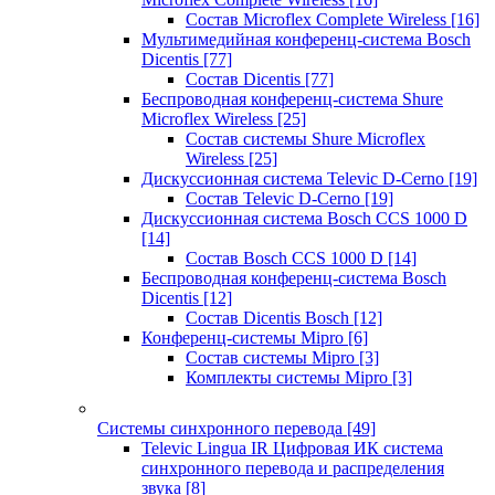
Состав Microflex Complete Wireless
[16]
Мультимедийная конференц-система Bosch
Dicentis
[77]
Состав Dicentis
[77]
Беспроводная конференц-система Shure
Microflex Wireless
[25]
Состав системы Shure Microflex
Wireless
[25]
Дискуссионная система Televic D-Cerno
[19]
Состав Televic D-Cerno
[19]
Дискуссионная система Bosch CCS 1000 D
[14]
Состав Bosch CCS 1000 D
[14]
Беспроводная конференц-система Bosch
Dicentis
[12]
Состав Dicentis Bosch
[12]
Конференц-системы Mipro
[6]
Состав системы Mipro
[3]
Комплекты системы Mipro
[3]
Системы синхронного перевода
[49]
Televic Lingua IR Цифровая ИК система
синхронного перевода и распределения
звука
[8]