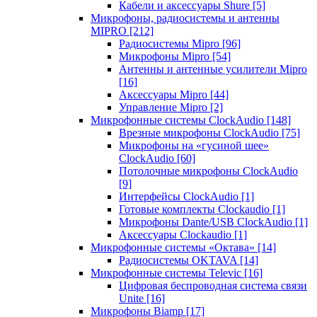
Кабели и аксессуары Shure
[5]
Микрофоны, радиосистемы и антенны
MIPRO
[212]
Радиосистемы Mipro
[96]
Микрофоны Mipro
[54]
Антенны и антенные усилители Mipro
[16]
Аксессуары Mipro
[44]
Управление Mipro
[2]
Микрофонные системы ClockAudio
[148]
Врезные микрофоны ClockAudio
[75]
Микрофоны на «гусиной шее»
ClockAudio
[60]
Потолочные микрофоны ClockAudio
[9]
Интерфейсы ClockAudio
[1]
Готовые комплекты Clockaudio
[1]
Микрофоны Dante/USB ClockAudio
[1]
Аксессуары Clockaudio
[1]
Микрофонные системы «Октава»
[14]
Радиосистемы OKTAVA
[14]
Микрофонные системы Televic
[16]
Цифровая беспроводная система связи
Unite
[16]
Микрофоны Biamp
[17]