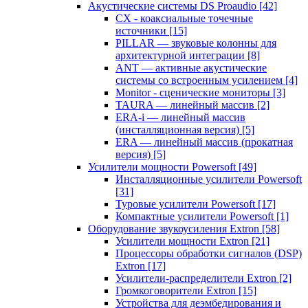
Акустические системы DS Proaudio
[42]
CX - коаксиальные точечные
источники
[15]
PILLAR — звуковые колонны для
архитектурной интеграции
[8]
ANT — активные акустические
системы со встроенным усилением
[4]
Monitor - сценические мониторы
[3]
TAURA — линейный массив
[2]
ERA-i — линейный массив
(инсталляционная версия)
[5]
ERA — линейный массив (прокатная
версия)
[5]
Усилители мощности Powersoft
[49]
Инсталляционные усилители Powersoft
[31]
Туровые усилители Powersoft
[17]
Компактные усилители Powersoft
[1]
Оборудование звукоусиления Extron
[58]
Усилители мощности Extron
[21]
Процессоры обработки сигналов (DSP)
Extron
[17]
Усилители-распределители Extron
[2]
Громкоговорители Extron
[15]
Устройства для деэмбедирования и