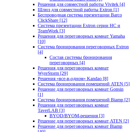
Решения для совместной работы Vivitek
[4]
Шлюз для совместной работы Extron
[1]
Беспроводная система презентации Barco
ClickShare
[12]
Система презентации Extron серии HC и
TeamWork
[3]
Решения для переговорных комнат Yamaha
[10]
Система бронирования переговорных Extron
[4]
Состав системы бронирования
переговорных
[4]
Решения для переговорных комнат
WyreStorm
[29]
Решения «все-в-одном» Kandao
[8]
Система бронирования помещений ATEN
[5]
Решение для переговорных комнат Gonsin
[1]
Система бронирования помещений Biamp
[2]
Решения для переговорных комнат
TaverLAB
[3]
BYOD/BYOM-решения
[3]
Решение для переговорных комнат ATEN
[2]
Решение для переговорных комнат Biamp
[40]