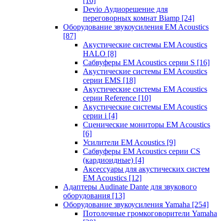
[16]
Devio Аудиорешение для
переговорных комнат Biamp
[24]
Оборудование звукоусиления EM Acoustics
[87]
Акустические системы EM Acoustics
HALO
[8]
Сабвуферы EM Acoustics серии S
[16]
Акустические системы EM Acoustics
серии EMS
[18]
Акустические системы EM Acoustics
серии Reference
[10]
Акустические системы EM Acoustics
серии i
[4]
Сценические мониторы EM Acoustics
[6]
Усилители EM Acoustics
[9]
Сабвуферы EM Acoustics серии CS
(кардиоидные)
[4]
Аксессуары для акустических систем
EM Acoustics
[12]
Адаптеры Audinate Dante для звукового
оборудования
[13]
Оборудование звукоусиления Yamaha
[254]
Потолочные громкоговорители Yamaha