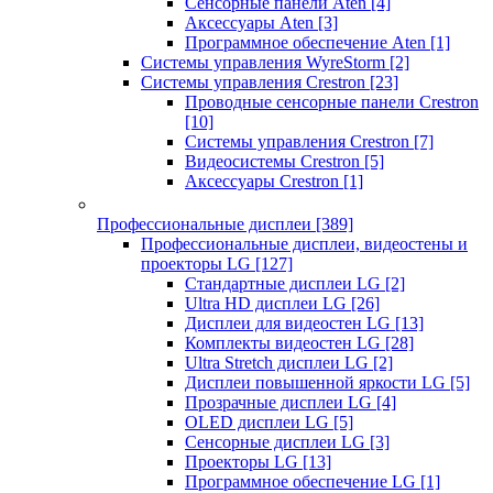
Сенсорные панели Aten
[4]
Аксессуары Aten
[3]
Программное обеспечение Aten
[1]
Системы управления WyreStorm
[2]
Системы управления Crestron
[23]
Проводные сенсорные панели Crestron
[10]
Системы управления Crestron
[7]
Видеосистемы Crestron
[5]
Аксессуары Crestron
[1]
Профессиональные дисплеи
[389]
Профессиональные дисплеи, видеостены и
проекторы LG
[127]
Стандартные дисплеи LG
[2]
Ultra HD дисплеи LG
[26]
Дисплеи для видеостен LG
[13]
Комплекты видеостен LG
[28]
Ultra Stretch дисплеи LG
[2]
Дисплеи повышенной яркости LG
[5]
Прозрачные дисплеи LG
[4]
OLED дисплеи LG
[5]
Сенсорные дисплеи LG
[3]
Проекторы LG
[13]
Программное обеспечение LG
[1]