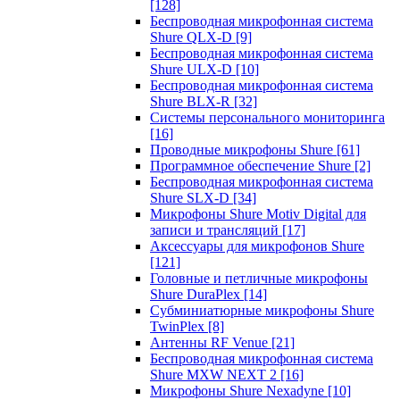
[128]
Беспроводная микрофонная система
Shure QLX-D
[9]
Беспроводная микрофонная система
Shure ULX-D
[10]
Беспроводная микрофонная система
Shure BLX-R
[32]
Системы персонального мониторинга
[16]
Проводные микрофоны Shure
[61]
Программное обеспечение Shure
[2]
Беспроводная микрофонная система
Shure SLX-D
[34]
Микрофоны Shure Motiv Digital для
записи и трансляций
[17]
Аксессуары для микрофонов Shure
[121]
Головные и петличные микрофоны
Shure DuraPlex
[14]
Субминиатюрные микрофоны Shure
TwinPlex
[8]
Антенны RF Venue
[21]
Беспроводная микрофонная система
Shure MXW NEXT 2
[16]
Микрофоны Shure Nexadyne
[10]