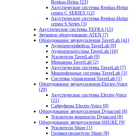
Renkus-Heinz
[23]
Акустические системы Renkus-Heinz
серии C SERIES
[12]
Акустические системы Renkus-Heinz
серии S Series
[3]
Акустические системы TEFRA
[15]
Звуковое оборудование ATEN
[7]
Оборудование звукоусиления TaverLab
[41]
Аудиоинтерфейсы TaverLab
[9]
Аудиопроцессоры TaverLab
[10]
Усилители TaverLab
[9]
Микшеры TaverLab
[2]
Акустические системы TaverLab
[7]
Микрофонные системы TaverLab
[3]
Системы управления TaverLab
[1]
Оборудование звукоусиления Electro-Voice
[29]
Акустические системы Electro-Voice
[21]
Сабвуферы Electro-Voice
[8]
Оборудование звукоусиления Dynacord
[8]
Усилители мощности Dynacord
[8]
Оборудование звукоусиления SHURE
[9]
Усилители Shure
[1]
Громкоговорители Shure
[8]