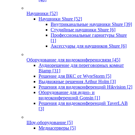
Наушники
[52]
Наушники Shure
[52]
Внутриканальные наушники Shure
[39]
Студийные наушники Shure
[6]
Профессиональные гарнитуры Shure
[1]
Аксессуары для наушников Shure
[6]
Оборудование для видеоконференцсвязи
[45]
Аудиорешение для переговорных комнат
Biamp
[31]
Решение для ВКС от WyreStorm
[5]
Выдвижные решения Arthur Holm
[3]
Решения для видеоконференций Hikvision
[2]
Оборудование для аудио- и
видеоконференций Gonsin
[1]
Решения для видеоконференций TaverLAB
[3]
Шоу-оборудование
[5]
Медиасерверы
[5]