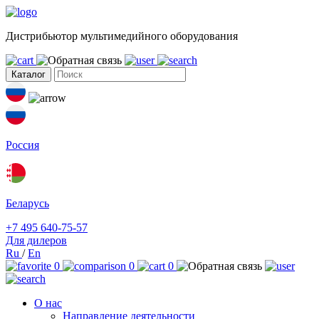
Дистрибьютор мультимедийного оборудования
Каталог
Россия
Беларусь
+7 495 640-75-57
Для дилеров
Ru
/
En
0
0
0
О нас
Направление деятельности