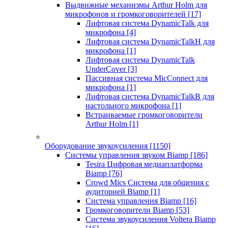
Выдвижные механизмы Arthur Holm для
микрофонов и громкоговорителей
[17]
Лифтовая система DynamicTalk для
микрофона
[4]
Лифтовая система DynamicTalkH для
микрофона
[1]
Лифтовая система DynamicTalk
UnderCover
[3]
Пассивная система MicConnect для
микрофона
[1]
Лифтовая система DynamicTalkB для
настольного микрофона
[1]
Встраиваемые громкоговорители
Arthur Holm
[1]
Оборудование звукоусиления
[1150]
Системы управления звуком Biamp
[186]
Tesira Цифровая медиаплатформа
Biamp
[76]
Crowd Mics Система для общения с
аудиторией Biamp
[1]
Система управления Biamp
[16]
Громкоговорители Biamp
[53]
Система звукоусиления Voltera Biamp