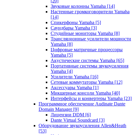
[20]
Звуковые колонны Yamaha
[14]
Настенные громкоговорители Yamaha
[14]
Спикерфоны Yamaha
[5]
Саундбары Yamaha
[3]
Студийные мониторы Yamaha
[8]
Трансляционные усилители мощности
Yamaha
[8]
Цифровые матричные процессоры
Yamaha
[5]
Акустические системы Yamaha
[65]
Портативные системы звукоусиления
Yamaha
[4]
Усилители Yamaha
[16]
Сетевые коммутаторы Yamaha
[12]
Аксессуары Yamaha
[1]
Микшерные консоли Yamaha
[40]
Интерфейсы и конвертеры Yamaha
[23]
Программное обеспечение Audinate Dante
Domain Manager
[9]
Лицензии DDM
[6]
Dante Virtual Soundcard
[3]
Оборудование звукоусиления Allen&Heath
[53]