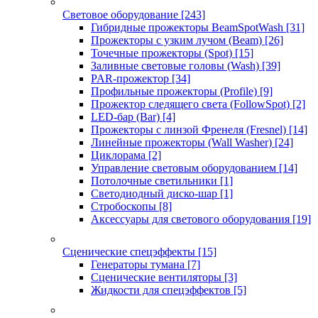
Световое оборудование
[243]
Гибридные прожекторы BeamSpotWash
[31]
Прожекторы с узким лучом (Beam)
[26]
Точечные прожекторы (Spot)
[15]
Заливные световые головы (Wash)
[39]
PAR-прожектор
[34]
Профильные прожекторы (Profile)
[9]
Прожектор следящего света (FollowSpot)
[2]
LED-бар (Bar)
[4]
Прожекторы с линзой Френеля (Fresnel)
[14]
Линейные прожекторы (Wall Washer)
[24]
Циклорама
[2]
Управление световым оборудованием
[14]
Потолочные светильники
[1]
Светодиодный диско-шар
[1]
Стробоскопы
[8]
Аксессуары для светового оборудования
[19]
Сценические спецэффекты
[15]
Генераторы тумана
[7]
Сценические вентиляторы
[3]
Жидкости для спецэффектов
[5]