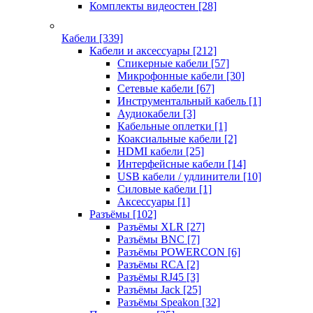
Комплекты видеостен
[28]
Кабели
[339]
Кабели и аксессуары
[212]
Спикерные кабели
[57]
Микрофонные кабели
[30]
Сетевые кабели
[67]
Инструментальный кабель
[1]
Аудиокабели
[3]
Кабельные оплетки
[1]
Коаксиальные кабели
[2]
HDMI кабели
[25]
Интерфейсные кабели
[14]
USB кабели / удлинители
[10]
Силовые кабели
[1]
Аксессуары
[1]
Разъёмы
[102]
Разъёмы XLR
[27]
Разъёмы BNC
[7]
Разъёмы POWERCON
[6]
Разъёмы RCA
[2]
Разъёмы RJ45
[3]
Разъёмы Jack
[25]
Разъёмы Speakon
[32]