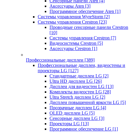
Сенсорные панели Aten
[4]
Аксессуары Aten
[3]
Программное обеспечение Aten
[1]
Системы управления WyreStorm
[2]
Системы управления Crestron
[23]
Проводные сенсорные панели Crestron
[10]
Системы управления Crestron
[7]
Видеосистемы Crestron
[5]
Аксессуары Crestron
[1]
Профессиональные дисплеи
[389]
Профессиональные дисплеи, видеостены и
проекторы LG
[127]
Стандартные дисплеи LG
[2]
Ultra HD дисплеи LG
[26]
Дисплеи для видеостен LG
[13]
Комплекты видеостен LG
[28]
Ultra Stretch дисплеи LG
[2]
Дисплеи повышенной яркости LG
[5]
Прозрачные дисплеи LG
[4]
OLED дисплеи LG
[5]
Сенсорные дисплеи LG
[3]
Проекторы LG
[13]
Программное обеспечение LG
[1]