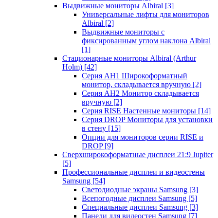
Выдвижные мониторы Albiral
[3]
Универсальные лифты для мониторов
Albiral
[2]
Выдвижные мониторы с
фиксированным углом наклона Albiral
[1]
Стационарные мониторы Albiral (Arthur
Holm)
[42]
Серия AH1 Широкоформатный
монитор, складывается вручную
[2]
Серия AH2 Монитор складывается
вручную
[2]
Серия RISE Настенные мониторы
[14]
Серия DROP Мониторы для установки
в стену
[15]
Опции для мониторов серии RISE и
DROP
[9]
Сверхширокоформатные дисплеи 21:9 Jupiter
[5]
Профессиональные дисплеи и видеостены
Samsung
[54]
Светодиодные экраны Samsung
[3]
Всепогодные дисплеи Samsung
[5]
Специальные дисплеи Samsung
[3]
Панели для видеостен Samsung
[7]