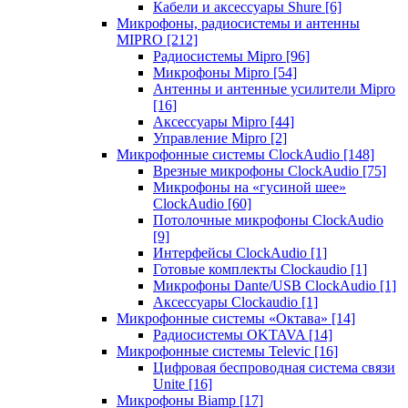
Кабели и аксессуары Shure
[6]
Микрофоны, радиосистемы и антенны
MIPRO
[212]
Радиосистемы Mipro
[96]
Микрофоны Mipro
[54]
Антенны и антенные усилители Mipro
[16]
Аксессуары Mipro
[44]
Управление Mipro
[2]
Микрофонные системы ClockAudio
[148]
Врезные микрофоны ClockAudio
[75]
Микрофоны на «гусиной шее»
ClockAudio
[60]
Потолочные микрофоны ClockAudio
[9]
Интерфейсы ClockAudio
[1]
Готовые комплекты Clockaudio
[1]
Микрофоны Dante/USB ClockAudio
[1]
Аксессуары Clockaudio
[1]
Микрофонные системы «Октава»
[14]
Радиосистемы OKTAVA
[14]
Микрофонные системы Televic
[16]
Цифровая беспроводная система связи
Unite
[16]
Микрофоны Biamp
[17]