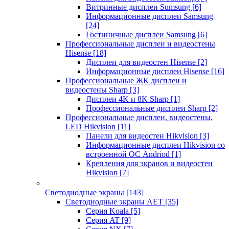
Витринные дисплеи Sumsung
[6]
Информационные дисплеи Samsung
[24]
Гостиничные дисплеи Samsung
[6]
Профессиональные дисплеи и видеостены
Hisense
[18]
Дисплеи для видеостен Hisense
[2]
Информационные дисплеи Hisense
[16]
Профессиональные ЖК дисплеи и
видеостены Sharp
[3]
Дисплеи 4K и 8K Sharp
[1]
Профессиональные дисплеи Sharp
[2]
Профессиональные дисплеи, видеостены,
LED Hikvision
[11]
Панели для видеостен Hikvision
[3]
Информационные дисплеи Hikvision со
встроенной ОС Andriod
[1]
Крепления для экранов и видеостен
Hikvision
[7]
Светодиодные экраны
[143]
Светодиодные экраны AET
[35]
Cерия Koala
[5]
Серия AT
[9]