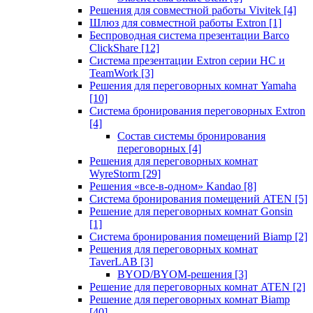
Решения для совместной работы Vivitek
[4]
Шлюз для совместной работы Extron
[1]
Беспроводная система презентации Barco
ClickShare
[12]
Система презентации Extron серии HC и
TeamWork
[3]
Решения для переговорных комнат Yamaha
[10]
Система бронирования переговорных Extron
[4]
Состав системы бронирования
переговорных
[4]
Решения для переговорных комнат
WyreStorm
[29]
Решения «все-в-одном» Kandao
[8]
Система бронирования помещений ATEN
[5]
Решение для переговорных комнат Gonsin
[1]
Система бронирования помещений Biamp
[2]
Решения для переговорных комнат
TaverLAB
[3]
BYOD/BYOM-решения
[3]
Решение для переговорных комнат ATEN
[2]
Решение для переговорных комнат Biamp
[40]