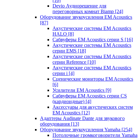
[16]
Devio Аудиорешение для
переговорных комнат Biamp
[24]
Оборудование звукоусиления EM Acoustics
[87]
Акустические системы EM Acoustics
HALO
[8]
Сабвуферы EM Acoustics серии S
[16]
Акустические системы EM Acoustics
серии EMS
[18]
Акустические системы EM Acoustics
серии Reference
[10]
Акустические системы EM Acoustics
серии i
[4]
Сценические мониторы EM Acoustics
[6]
Усилители EM Acoustics
[9]
Сабвуферы EM Acoustics серии CS
(кардиоидные)
[4]
Аксессуары для акустических систем
EM Acoustics
[12]
Адаптеры Audinate Dante для звукового
оборудования
[13]
Оборудование звукоусиления Yamaha
[254]
Потолочные громкоговорители Yamaha