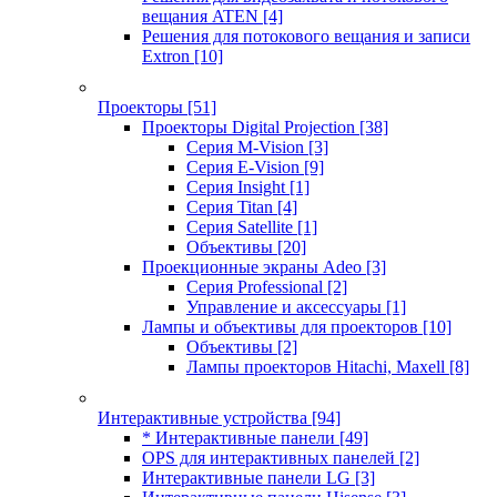
вещания ATEN
[4]
Решения для потокового вещания и записи
Extron
[10]
Проекторы
[51]
Проекторы Digital Projection
[38]
Серия M-Vision
[3]
Серия E-Vision
[9]
Серия Insight
[1]
Серия Titan
[4]
Серия Satellite
[1]
Объективы
[20]
Проекционные экраны Adeo
[3]
Серия Professional
[2]
Управление и аксессуары
[1]
Лампы и объективы для проекторов
[10]
Объективы
[2]
Лампы проекторов Hitachi, Maxell
[8]
Интерактивные устройства
[94]
* Интерактивные панели
[49]
OPS для интерактивных панелей
[2]
Интерактивные панели LG
[3]