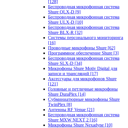
[128]
Беспроводная микрофонная система
Shure QLX-D
[9]
Беспроводная микрофонная система
Shure ULX-D
[10]
Беспроводная микрофонная система
Shure BLX-R
[32]
Системы персонального мониторинга
[16]
Проводные микрофоны Shure
[62]
Программное обеспечение Shure
[3]
Беспроводная микрофонная система
Shure SLX-D
[34]
Микрофоны Shure Motiv Digital для
записи и трансляций
[17]
Аксессуары для микрофонов Shure
[121]
Головные и петличные микрофоны
Shure DuraPlex
[14]
Субминиатюрные микрофоны Shure
TwinPlex
[8]
Антенны RF Venue
[21]
Беспроводная микрофонная система
Shure MXW NEXT 2
[16]
Микрофоны Shure Nexadyne
[10]