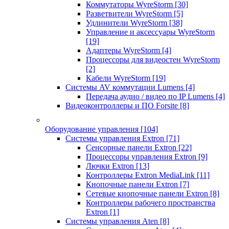
Коммутаторы WyreStorm
[30]
Разветвители WyreStorm
[5]
Удлинители WyreStorm
[38]
Управление и аксессуары WyreStorm
[19]
Адаптеры WyreStorm
[4]
Процессоры для видеостен WyreStorm
[2]
Кабели WyreStorm
[19]
Системы AV коммутации Lumens
[4]
Передача аудио / видео по IP Lumens
[4]
Видеоконтроллеры и ПО Forsite
[8]
Оборудование управления
[104]
Системы управления Extron
[71]
Сенсорные панели Extron
[22]
Процессоры управления Extron
[9]
Лючки Extron
[13]
Контроллеры Extron MediaLink
[11]
Кнопочные панели Extron
[7]
Сетевые кнопочные панели Extron
[8]
Контроллеры рабочего пространства
Extron
[1]
Системы управления Aten
[8]