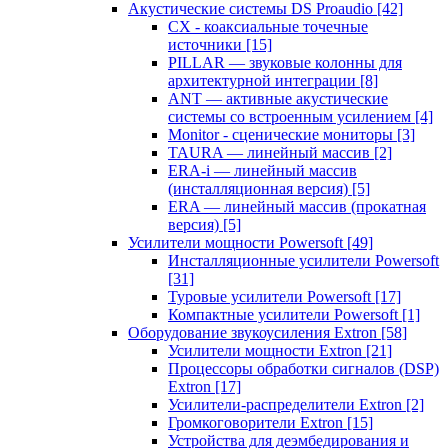
Акустические системы DS Proaudio
[42]
CX - коаксиальные точечные
источники
[15]
PILLAR — звуковые колонны для
архитектурной интеграции
[8]
ANT — активные акустические
системы со встроенным усилением
[4]
Monitor - сценические мониторы
[3]
TAURA — линейный массив
[2]
ERA-i — линейный массив
(инсталляционная версия)
[5]
ERA — линейный массив (прокатная
версия)
[5]
Усилители мощности Powersoft
[49]
Инсталляционные усилители Powersoft
[31]
Туровые усилители Powersoft
[17]
Компактные усилители Powersoft
[1]
Оборудование звукоусиления Extron
[58]
Усилители мощности Extron
[21]
Процессоры обработки сигналов (DSP)
Extron
[17]
Усилители-распределители Extron
[2]
Громкоговорители Extron
[15]
Устройства для деэмбедирования и