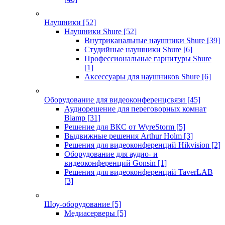
Наушники
[52]
Наушники Shure
[52]
Внутриканальные наушники Shure
[39]
Студийные наушники Shure
[6]
Профессиональные гарнитуры Shure
[1]
Аксессуары для наушников Shure
[6]
Оборудование для видеоконференцсвязи
[45]
Аудиорешение для переговорных комнат
Biamp
[31]
Решение для ВКС от WyreStorm
[5]
Выдвижные решения Arthur Holm
[3]
Решения для видеоконференций Hikvision
[2]
Оборудование для аудио- и
видеоконференций Gonsin
[1]
Решения для видеоконференций TaverLAB
[3]
Шоу-оборудование
[5]
Медиасерверы
[5]