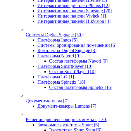
Интерактивные панели Hisense
[3]
Интерактивные дисплеи Philips
[12]
Интерактивные панели Samsung
[20]
Интерактивные панели Vivitek
[1]
Интерактивные панели Hikvision
[4]
Системы Digital Signage
[50]
Платформа Innes
[5]
Системы бронирования помещений
[6]
Комплекты Digital Signage
[3]
Платформа Navori
[9]
Состав платформы Navori
[9]
Платформа SmartPlayer
[10]
Состав SmartPlayer
[10]
Платформа LG
[1]
Платформа Spinetix
[16]
Состав платформы Spinetix
[16]
Документ-камеры
[7]
Документ-камеры Lumens
[7]
Решения для переговорных комнат
[130]
Звуковые экосистемы Shure
[6]
Экосистема Shure Stem
[6]