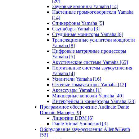
[20]
Звуковые колонны Yamaha
[14]
Настенные громкоговорители Yamaha
[14]
Спикерфоны Yamaha
[5]
Саундбары Yamaha
[3]
Студийные мониторы Yamaha
[8]
Трансляционные усилители мощности
Yamaha
[8]
Цифровые матричные процессоры
Yamaha
[5]
Акустические системы Yamaha
[65]
Портативные системы звукоусиления
Yamaha
[4]
Усилители Yamaha
[16]
Сетевые коммутаторы Yamaha
[12]
Аксессуары Yamaha
[1]
Микшерные консоли Yamaha
[40]
Интерфейсы и конвертеры Yamaha
[23]
Программное обеспечение Audinate Dante
Domain Manager
[9]
Лицензии DDM
[6]
Dante Virtual Soundcard
[3]
Оборудование звукоусиления Allen&Heath
[53]