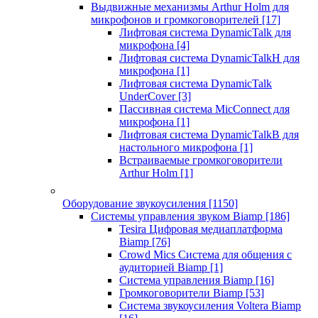
Выдвижные механизмы Arthur Holm для
микрофонов и громкоговорителей
[17]
Лифтовая система DynamicTalk для
микрофона
[4]
Лифтовая система DynamicTalkH для
микрофона
[1]
Лифтовая система DynamicTalk
UnderCover
[3]
Пассивная система MicConnect для
микрофона
[1]
Лифтовая система DynamicTalkB для
настольного микрофона
[1]
Встраиваемые громкоговорители
Arthur Holm
[1]
Оборудование звукоусиления
[1150]
Системы управления звуком Biamp
[186]
Tesira Цифровая медиаплатформа
Biamp
[76]
Crowd Mics Система для общения с
аудиторией Biamp
[1]
Система управления Biamp
[16]
Громкоговорители Biamp
[53]
Система звукоусиления Voltera Biamp