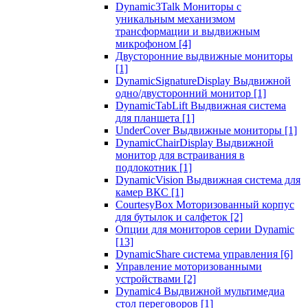
Dynamic3Talk Мониторы с
уникальным механизмом
трансформации и выдвижным
микрофоном
[4]
Двусторонние выдвижные мониторы
[1]
DynamicSignatureDisplay Выдвижной
одно/двусторонний монитор
[1]
DynamicTabLift Выдвижная система
для планшета
[1]
UnderCover Выдвижные мониторы
[1]
DynamicChairDisplay Выдвижной
монитор для встраивания в
подлокотник
[1]
DynamicVision Выдвижная система для
камер ВКС
[1]
CourtesyBox Моторизованный корпус
для бутылок и салфеток
[2]
Опции для мониторов серии Dynamic
[13]
DynamicShare система управления
[6]
Управление моторизованными
устройствами
[2]
Dynamic4 Выдвижной мультимедиа
стол переговоров
[1]