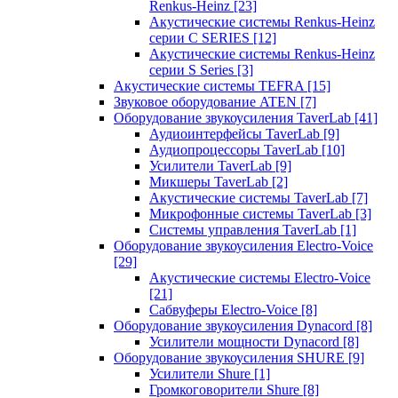
Renkus-Heinz
[23]
Акустические системы Renkus-Heinz
серии C SERIES
[12]
Акустические системы Renkus-Heinz
серии S Series
[3]
Акустические системы TEFRA
[15]
Звуковое оборудование ATEN
[7]
Оборудование звукоусиления TaverLab
[41]
Аудиоинтерфейсы TaverLab
[9]
Аудиопроцессоры TaverLab
[10]
Усилители TaverLab
[9]
Микшеры TaverLab
[2]
Акустические системы TaverLab
[7]
Микрофонные системы TaverLab
[3]
Системы управления TaverLab
[1]
Оборудование звукоусиления Electro-Voice
[29]
Акустические системы Electro-Voice
[21]
Сабвуферы Electro-Voice
[8]
Оборудование звукоусиления Dynacord
[8]
Усилители мощности Dynacord
[8]
Оборудование звукоусиления SHURE
[9]
Усилители Shure
[1]
Громкоговорители Shure
[8]