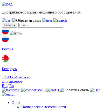
Дистрибьютор мультимедийного оборудования
Каталог
Россия
Беларусь
+7 495 640-75-57
Для дилеров
Ru
/
En
0
0
0
О нас
Направление деятельности