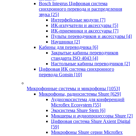
Bosch Integrus Цифровая система
синхронного перевода и распределения
звука
[25]
Интерфейсные модули
[7]
ИК-излучатели и аксессуары
[5]
ИК-приемники и аксессуары
[7]
Пульты переводчиков и аксессуары
[4]
Наушники
[2]
Кабины для переводчика
[6]
Закрытые кабины переводчиков
стандарта ISO 4043
[4]
Настольные кабины переводчиков
[2]
Цифровая ИК система синхронного
перевода Gonsin
[10]
Микрофонные системы и микрофоны
[1053]
Микрофоны, радиосистемы Shure
[629]
Аудиоэкосистема для конференций
Microflex Ecosystem
[55]
Экосистема Shure Stem
[6]
Микшеры и аудиопроцессоры Shure
[2]
Цифровая система Shure Axient Digital
[59]
Микрофоны Shure серии Microflex