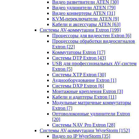
Видео разветвители ATEN
[30]
Видео удлинители ATEN
[79]
Видео конвертеры ATEN
[31]
KVM-переключатели ATEN
[9]
Кабели и аксессуары ATEN
[63]
Системы AV-коммутации Extron
[199]
Процессоры для видеостен Extron
[6]
Процессоры обработки видеосигналов
Extron
[22]
Коммутаторы Extron
[17]
Системы DTP Extron
[43]
USB для профессиональных AV-систем
Extron
[5]
Системы XTP Extron
[30]
Аудиооборудование Extron
[1]
Системы DXP Extron
[6]
Монтажные крепления Extron
[3]
Кабели и адаптеры Extron
[11]
Модульные матричные коммутаторы
Extron
[7]
Оптоволоконные удлинители Extron
[20]
Системы NAV Pro Extron
[28]
Системы AV-коммутации WyreStorm
[152]
Видео по IP WyreStorm
[35]