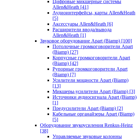
Цифровые микшерные системы
Allen&Heath
[41]
Аудиоинтерфейсы, карты Allen&Heath
[5]
Аксессуары Allen&Heath
[6]
Расширители ввода/вывода
Allen&Heath
[1]
Звуковое оборудование Apart (Biamp)
[100]
Потолочные громкоговорители Apart
(Biamp)
[27]
Корпусные громкоговорители Apart
(Biamp)
[42]
Рупорные громкоговорители Apart
(Biamp)
[7]
Усилители мощности Apart (Biamp)
[13]
Микшеры-усилители Apart (Biamp)
[3]
Источники аудиосигнала Apart (Biamp)
[1]
Предусилители Apart (Biamp)
[2]
Кабельные органайзеры Apart (Biamp)
[5]
Оборудование звукоусиления Renkus-Heinz
[38]
Управляемые звуковые колонны