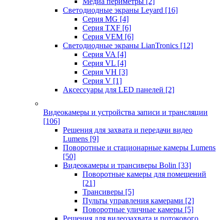
Медиа периметры
[2]
Светодиодные экраны Leyard
[16]
Серия MG
[4]
Серия TXF
[6]
Серия VEM
[6]
Светодиодные экраны LianTronics
[12]
Серия VA
[4]
Серия VL
[4]
Серия VH
[3]
Серия V
[1]
Аксессуары для LED панелей
[2]
Видеокамеры и устройства записи и трансляции
[106]
Решения для захвата и передачи видео
Lumens
[9]
Поворотные и стационарные камеры Lumens
[50]
Видеокамеры и трансиверы Bolin
[33]
Поворотные камеры для помещений
[21]
Трансиверы
[5]
Пульты управления камерами
[2]
Поворотные уличные камеры
[5]
Решения для видеозахвата и потокового