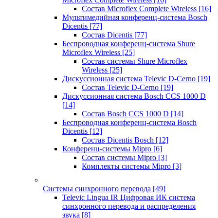
Состав Microflex Complete Wireless
[16]
Мультимедийная конференц-система Bosch
Dicentis
[77]
Состав Dicentis
[77]
Беспроводная конференц-система Shure
Microflex Wireless
[25]
Состав системы Shure Microflex
Wireless
[25]
Дискуссионная система Televic D-Cerno
[19]
Состав Televic D-Cerno
[19]
Дискуссионная система Bosch CCS 1000 D
[14]
Состав Bosch CCS 1000 D
[14]
Беспроводная конференц-система Bosch
Dicentis
[12]
Состав Dicentis Bosch
[12]
Конференц-системы Mipro
[6]
Состав системы Mipro
[3]
Комплекты системы Mipro
[3]
Системы синхронного перевода
[49]
Televic Lingua IR Цифровая ИК система
синхронного перевода и распределения
звука
[8]