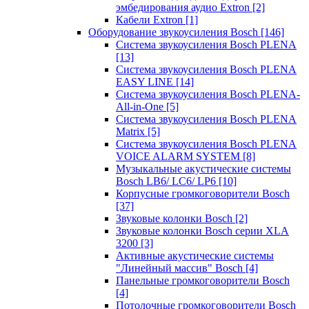
эмбедирования аудио Extron
[2]
Кабели Extron
[1]
Оборудование звукоусиления Bosch
[146]
Система звукоусиления Bosch PLENA
[13]
Система звукоусиления Bosch PLENA
EASY LINE
[14]
Система звукоусиления Bosch PLENA-
All-in-One
[5]
Система звукоусиления Bosch PLENA
Matrix
[5]
Система звукоусиления Bosch PLENA
VOICE ALARM SYSTEM
[8]
Музыкальные акустические системы
Bosch LB6/ LC6/ LP6
[10]
Корпусные громкоговорители Bosch
[37]
Звуковые колонки Bosch
[2]
Звуковые колонки Bosch серии XLA
3200
[3]
Активные акустические системы
"Линейный массив" Bosch
[4]
Панельные громкоговорители Bosch
[4]
Потолочные громкоговорители Bosch