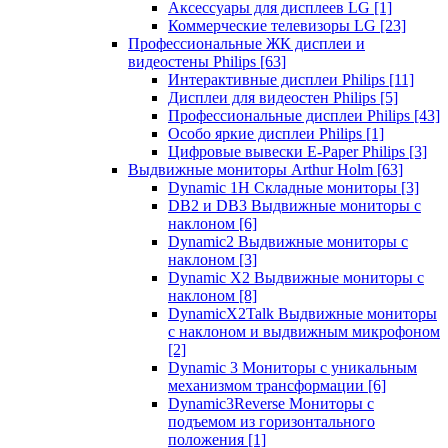
Аксессуары для дисплеев LG
[1]
Коммерческие телевизоры LG
[23]
Профессиональные ЖК дисплеи и
видеостены Philips
[63]
Интерактивные дисплеи Philips
[11]
Дисплеи для видеостен Philips
[5]
Профессиональные дисплеи Philips
[43]
Особо яркие дисплеи Philips
[1]
Цифровые вывески E-Paper Philips
[3]
Выдвижные мониторы Arthur Holm
[63]
Dynamic 1Н Складные мониторы
[3]
DB2 и DB3 Выдвижные мониторы с
наклоном
[6]
Dynamic2 Выдвижные мониторы с
наклоном
[3]
Dynamic X2 Выдвижные мониторы с
наклоном
[8]
DynamicX2Talk Выдвижные мониторы
с наклоном и выдвижным микрофоном
[2]
Dynamic 3 Мониторы с уникальным
механизмом трансформации
[6]
Dynamic3Reverse Мониторы с
подъемом из горизонтального
положения
[1]