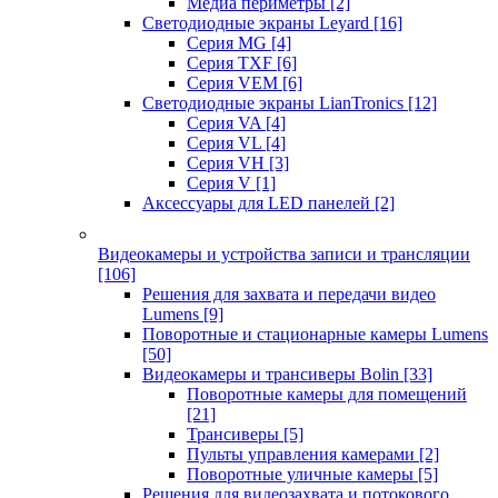
Медиа периметры
[2]
Светодиодные экраны Leyard
[16]
Серия MG
[4]
Серия TXF
[6]
Серия VEM
[6]
Светодиодные экраны LianTronics
[12]
Серия VA
[4]
Серия VL
[4]
Серия VH
[3]
Серия V
[1]
Аксессуары для LED панелей
[2]
Видеокамеры и устройства записи и трансляции
[106]
Решения для захвата и передачи видео
Lumens
[9]
Поворотные и стационарные камеры Lumens
[50]
Видеокамеры и трансиверы Bolin
[33]
Поворотные камеры для помещений
[21]
Трансиверы
[5]
Пульты управления камерами
[2]
Поворотные уличные камеры
[5]
Решения для видеозахвата и потокового