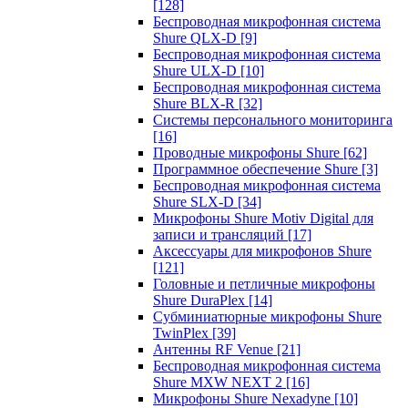
[128]
Беспроводная микрофонная система
Shure QLX-D
[9]
Беспроводная микрофонная система
Shure ULX-D
[10]
Беспроводная микрофонная система
Shure BLX-R
[32]
Системы персонального мониторинга
[16]
Проводные микрофоны Shure
[62]
Программное обеспечение Shure
[3]
Беспроводная микрофонная система
Shure SLX-D
[34]
Микрофоны Shure Motiv Digital для
записи и трансляций
[17]
Аксессуары для микрофонов Shure
[121]
Головные и петличные микрофоны
Shure DuraPlex
[14]
Субминиатюрные микрофоны Shure
TwinPlex
[39]
Антенны RF Venue
[21]
Беспроводная микрофонная система
Shure MXW NEXT 2
[16]
Микрофоны Shure Nexadyne
[10]