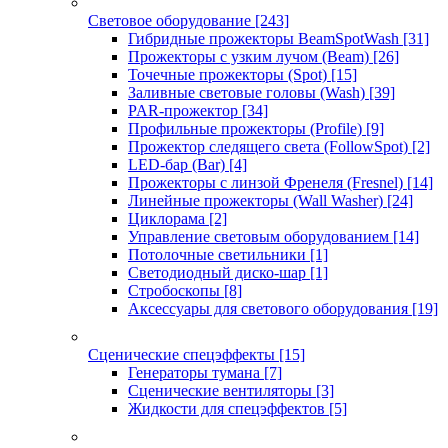
Световое оборудование
[243]
Гибридные прожекторы BeamSpotWash
[31]
Прожекторы с узким лучом (Beam)
[26]
Точечные прожекторы (Spot)
[15]
Заливные световые головы (Wash)
[39]
PAR-прожектор
[34]
Профильные прожекторы (Profile)
[9]
Прожектор следящего света (FollowSpot)
[2]
LED-бар (Bar)
[4]
Прожекторы с линзой Френеля (Fresnel)
[14]
Линейные прожекторы (Wall Washer)
[24]
Циклорама
[2]
Управление световым оборудованием
[14]
Потолочные светильники
[1]
Светодиодный диско-шар
[1]
Стробоскопы
[8]
Аксессуары для светового оборудования
[19]
Сценические спецэффекты
[15]
Генераторы тумана
[7]
Сценические вентиляторы
[3]
Жидкости для спецэффектов
[5]