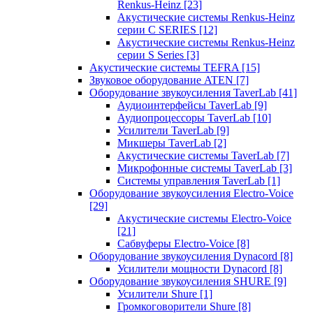
Renkus-Heinz
[23]
Акустические системы Renkus-Heinz
серии C SERIES
[12]
Акустические системы Renkus-Heinz
серии S Series
[3]
Акустические системы TEFRA
[15]
Звуковое оборудование ATEN
[7]
Оборудование звукоусиления TaverLab
[41]
Аудиоинтерфейсы TaverLab
[9]
Аудиопроцессоры TaverLab
[10]
Усилители TaverLab
[9]
Микшеры TaverLab
[2]
Акустические системы TaverLab
[7]
Микрофонные системы TaverLab
[3]
Системы управления TaverLab
[1]
Оборудование звукоусиления Electro-Voice
[29]
Акустические системы Electro-Voice
[21]
Сабвуферы Electro-Voice
[8]
Оборудование звукоусиления Dynacord
[8]
Усилители мощности Dynacord
[8]
Оборудование звукоусиления SHURE
[9]
Усилители Shure
[1]
Громкоговорители Shure
[8]