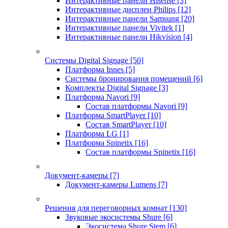
Интерактивные панели Hisense
[3]
Интерактивные дисплеи Philips
[12]
Интерактивные панели Samsung
[20]
Интерактивные панели Vivitek
[1]
Интерактивные панели Hikvision
[4]
Системы Digital Signage
[50]
Платформа Innes
[5]
Системы бронирования помещений
[6]
Комплекты Digital Signage
[3]
Платформа Navori
[9]
Состав платформы Navori
[9]
Платформа SmartPlayer
[10]
Состав SmartPlayer
[10]
Платформа LG
[1]
Платформа Spinetix
[16]
Состав платформы Spinetix
[16]
Документ-камеры
[7]
Документ-камеры Lumens
[7]
Решения для переговорных комнат
[130]
Звуковые экосистемы Shure
[6]
Экосистема Shure Stem
[6]