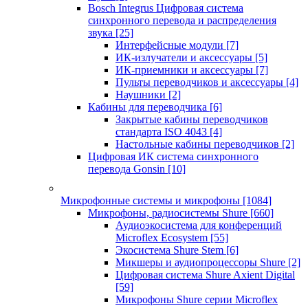
Bosch Integrus Цифровая система
синхронного перевода и распределения
звука
[25]
Интерфейсные модули
[7]
ИК-излучатели и аксессуары
[5]
ИК-приемники и аксессуары
[7]
Пульты переводчиков и аксессуары
[4]
Наушники
[2]
Кабины для переводчика
[6]
Закрытые кабины переводчиков
стандарта ISO 4043
[4]
Настольные кабины переводчиков
[2]
Цифровая ИК система синхронного
перевода Gonsin
[10]
Микрофонные системы и микрофоны
[1084]
Микрофоны, радиосистемы Shure
[660]
Аудиоэкосистема для конференций
Microflex Ecosystem
[55]
Экосистема Shure Stem
[6]
Микшеры и аудиопроцессоры Shure
[2]
Цифровая система Shure Axient Digital
[59]
Микрофоны Shure серии Microflex