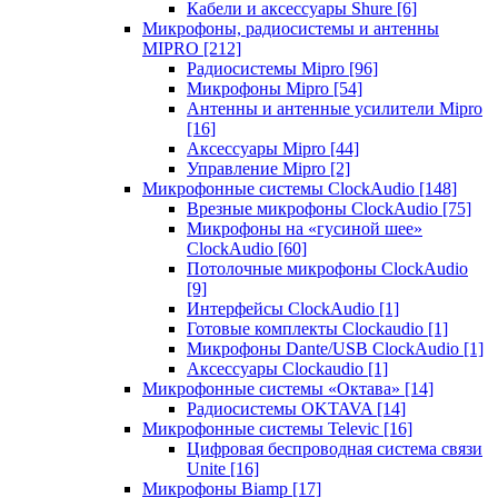
Кабели и аксессуары Shure
[6]
Микрофоны, радиосистемы и антенны
MIPRO
[212]
Радиосистемы Mipro
[96]
Микрофоны Mipro
[54]
Антенны и антенные усилители Mipro
[16]
Аксессуары Mipro
[44]
Управление Mipro
[2]
Микрофонные системы ClockAudio
[148]
Врезные микрофоны ClockAudio
[75]
Микрофоны на «гусиной шее»
ClockAudio
[60]
Потолочные микрофоны ClockAudio
[9]
Интерфейсы ClockAudio
[1]
Готовые комплекты Clockaudio
[1]
Микрофоны Dante/USB ClockAudio
[1]
Аксессуары Clockaudio
[1]
Микрофонные системы «Октава»
[14]
Радиосистемы OKTAVA
[14]
Микрофонные системы Televic
[16]
Цифровая беспроводная система связи
Unite
[16]
Микрофоны Biamp
[17]