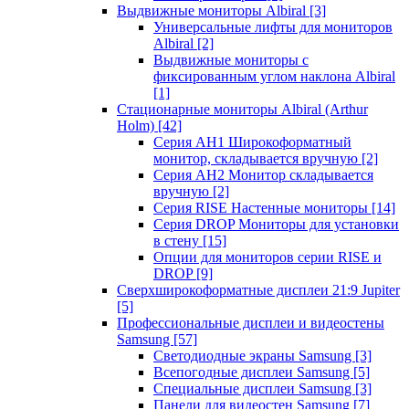
Выдвижные мониторы Albiral
[3]
Универсальные лифты для мониторов
Albiral
[2]
Выдвижные мониторы с
фиксированным углом наклона Albiral
[1]
Стационарные мониторы Albiral (Arthur
Holm)
[42]
Серия AH1 Широкоформатный
монитор, складывается вручную
[2]
Серия AH2 Монитор складывается
вручную
[2]
Серия RISE Настенные мониторы
[14]
Серия DROP Мониторы для установки
в стену
[15]
Опции для мониторов серии RISE и
DROP
[9]
Сверхширокоформатные дисплеи 21:9 Jupiter
[5]
Профессиональные дисплеи и видеостены
Samsung
[57]
Светодиодные экраны Samsung
[3]
Всепогодные дисплеи Samsung
[5]
Специальные дисплеи Samsung
[3]
Панели для видеостен Samsung
[7]