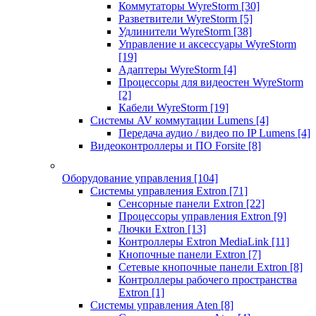
Коммутаторы WyreStorm
[30]
Разветвители WyreStorm
[5]
Удлинители WyreStorm
[38]
Управление и аксессуары WyreStorm
[19]
Адаптеры WyreStorm
[4]
Процессоры для видеостен WyreStorm
[2]
Кабели WyreStorm
[19]
Системы AV коммутации Lumens
[4]
Передача аудио / видео по IP Lumens
[4]
Видеоконтроллеры и ПО Forsite
[8]
Оборудование управления
[104]
Системы управления Extron
[71]
Сенсорные панели Extron
[22]
Процессоры управления Extron
[9]
Лючки Extron
[13]
Контроллеры Extron MediaLink
[11]
Кнопочные панели Extron
[7]
Сетевые кнопочные панели Extron
[8]
Контроллеры рабочего пространства
Extron
[1]
Системы управления Aten
[8]