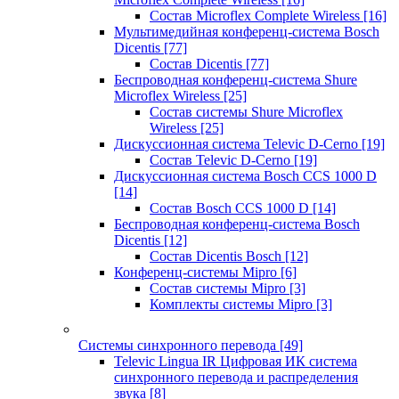
Состав Microflex Complete Wireless
[16]
Мультимедийная конференц-система Bosch
Dicentis
[77]
Состав Dicentis
[77]
Беспроводная конференц-система Shure
Microflex Wireless
[25]
Состав системы Shure Microflex
Wireless
[25]
Дискуссионная система Televic D-Cerno
[19]
Состав Televic D-Cerno
[19]
Дискуссионная система Bosch CCS 1000 D
[14]
Состав Bosch CCS 1000 D
[14]
Беспроводная конференц-система Bosch
Dicentis
[12]
Состав Dicentis Bosch
[12]
Конференц-системы Mipro
[6]
Состав системы Mipro
[3]
Комплекты системы Mipro
[3]
Системы синхронного перевода
[49]
Televic Lingua IR Цифровая ИК система
синхронного перевода и распределения
звука
[8]