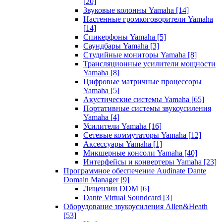
[20]
Звуковые колонны Yamaha
[14]
Настенные громкоговорители Yamaha
[14]
Спикерфоны Yamaha
[5]
Саундбары Yamaha
[3]
Студийные мониторы Yamaha
[8]
Трансляционные усилители мощности
Yamaha
[8]
Цифровые матричные процессоры
Yamaha
[5]
Акустические системы Yamaha
[65]
Портативные системы звукоусиления
Yamaha
[4]
Усилители Yamaha
[16]
Сетевые коммутаторы Yamaha
[12]
Аксессуары Yamaha
[1]
Микшерные консоли Yamaha
[40]
Интерфейсы и конвертеры Yamaha
[23]
Программное обеспечение Audinate Dante
Domain Manager
[9]
Лицензии DDM
[6]
Dante Virtual Soundcard
[3]
Оборудование звукоусиления Allen&Heath
[53]