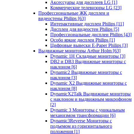
Аксессуары для дисплеев LG
[1]
Коммерческие телевизоры LG
[23]
Профессиональные ЖК дисплеи и
видеостены Philips
[63]
Интерактивные дисплеи Philips
[11]
Дисплеи для видеостен Philips
[5]
Профессиональные дисплеи Philips
[43]
Особо яркие дисплеи Philips
[1]
Цифровые вывески E-Paper Philips
[3]
Выдвижные мониторы Arthur Holm
[63]
Dynamic 1Н Складные мониторы
[3]
DB2 и DB3 Выдвижные мониторы с
наклоном
[6]
Dynamic2 Выдвижные мониторы с
наклоном
[3]
Dynamic X2 Выдвижные мониторы с
наклоном
[8]
DynamicX2Talk Выдвижные мониторы
с наклоном и выдвижным микрофоном
[2]
Dynamic 3 Мониторы с уникальным
механизмом трансформации
[6]
Dynamic3Reverse Мониторы с
подъемом из горизонтального
положения
[1]