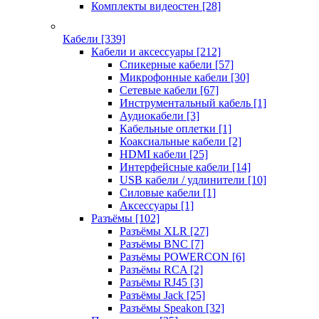
Комплекты видеостен
[28]
Кабели
[339]
Кабели и аксессуары
[212]
Спикерные кабели
[57]
Микрофонные кабели
[30]
Сетевые кабели
[67]
Инструментальный кабель
[1]
Аудиокабели
[3]
Кабельные оплетки
[1]
Коаксиальные кабели
[2]
HDMI кабели
[25]
Интерфейсные кабели
[14]
USB кабели / удлинители
[10]
Силовые кабели
[1]
Аксессуары
[1]
Разъёмы
[102]
Разъёмы XLR
[27]
Разъёмы BNC
[7]
Разъёмы POWERCON
[6]
Разъёмы RCA
[2]
Разъёмы RJ45
[3]
Разъёмы Jack
[25]
Разъёмы Speakon
[32]