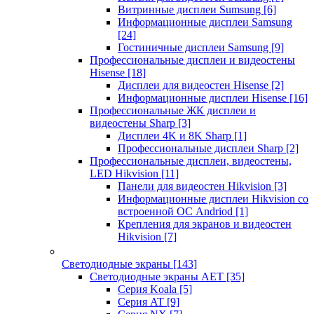
Витринные дисплеи Sumsung
[6]
Информационные дисплеи Samsung
[24]
Гостиничные дисплеи Samsung
[9]
Профессиональные дисплеи и видеостены
Hisense
[18]
Дисплеи для видеостен Hisense
[2]
Информационные дисплеи Hisense
[16]
Профессиональные ЖК дисплеи и
видеостены Sharp
[3]
Дисплеи 4K и 8K Sharp
[1]
Профессиональные дисплеи Sharp
[2]
Профессиональные дисплеи, видеостены,
LED Hikvision
[11]
Панели для видеостен Hikvision
[3]
Информационные дисплеи Hikvision со
встроенной ОС Andriod
[1]
Крепления для экранов и видеостен
Hikvision
[7]
Светодиодные экраны
[143]
Светодиодные экраны AET
[35]
Cерия Koala
[5]
Серия AT
[9]