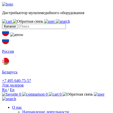
Дистрибьютор мультимедийного оборудования
Каталог
Россия
Беларусь
+7 495 640-75-57
Для дилеров
Ru
/
En
0
0
0
О нас
Направление деятельности