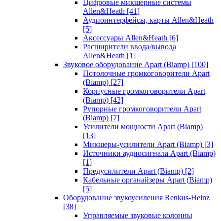
Цифровые микшерные системы
Allen&Heath
[41]
Аудиоинтерфейсы, карты Allen&Heath
[5]
Аксессуары Allen&Heath
[6]
Расширители ввода/вывода
Allen&Heath
[1]
Звуковое оборудование Apart (Biamp)
[100]
Потолочные громкоговорители Apart
(Biamp)
[27]
Корпусные громкоговорители Apart
(Biamp)
[42]
Рупорные громкоговорители Apart
(Biamp)
[7]
Усилители мощности Apart (Biamp)
[13]
Микшеры-усилители Apart (Biamp)
[3]
Источники аудиосигнала Apart (Biamp)
[1]
Предусилители Apart (Biamp)
[2]
Кабельные органайзеры Apart (Biamp)
[5]
Оборудование звукоусиления Renkus-Heinz
[38]
Управляемые звуковые колонны