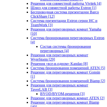
Решения для совместной работы Vivitek
[4]
Шлюз для совместной работы Extron
[1]
Беспроводная система презентации Barco
ClickShare
[12]
Система презентации Extron серии HC и
TeamWork
[3]
Решения для переговорных комнат Yamaha
[10]
Система бронирования переговорных Extron
[4]
Состав системы бронирования
переговорных
[4]
Решения для переговорных комнат
WyreStorm
[29]
Решения «все-в-одном» Kandao
[8]
Система бронирования помещений ATEN
[5]
Решение для переговорных комнат Gonsin
[1]
Система бронирования помещений Biamp
[2]
Решения для переговорных комнат
TaverLAB
[3]
BYOD/BYOM-решения
[3]
Решение для переговорных комнат ATEN
[2]
Решение для переговорных комнат Biamp
[40]