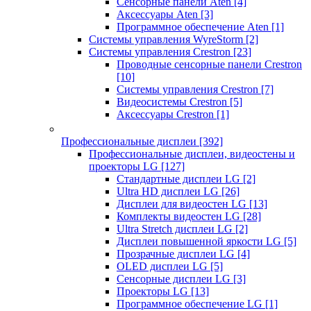
Сенсорные панели Aten
[4]
Аксессуары Aten
[3]
Программное обеспечение Aten
[1]
Системы управления WyreStorm
[2]
Системы управления Crestron
[23]
Проводные сенсорные панели Crestron
[10]
Системы управления Crestron
[7]
Видеосистемы Crestron
[5]
Аксессуары Crestron
[1]
Профессиональные дисплеи
[392]
Профессиональные дисплеи, видеостены и
проекторы LG
[127]
Стандартные дисплеи LG
[2]
Ultra HD дисплеи LG
[26]
Дисплеи для видеостен LG
[13]
Комплекты видеостен LG
[28]
Ultra Stretch дисплеи LG
[2]
Дисплеи повышенной яркости LG
[5]
Прозрачные дисплеи LG
[4]
OLED дисплеи LG
[5]
Сенсорные дисплеи LG
[3]
Проекторы LG
[13]
Программное обеспечение LG
[1]