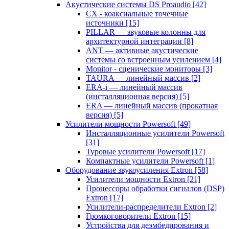
Акустические системы DS Proaudio
[42]
CX - коаксиальные точечные
источники
[15]
PILLAR — звуковые колонны для
архитектурной интеграции
[8]
ANT — активные акустические
системы со встроенным усилением
[4]
Monitor - сценические мониторы
[3]
TAURA — линейный массив
[2]
ERA-i — линейный массив
(инсталляционная версия)
[5]
ERA — линейный массив (прокатная
версия)
[5]
Усилители мощности Powersoft
[49]
Инсталляционные усилители Powersoft
[31]
Туровые усилители Powersoft
[17]
Компактные усилители Powersoft
[1]
Оборудование звукоусиления Extron
[58]
Усилители мощности Extron
[21]
Процессоры обработки сигналов (DSP)
Extron
[17]
Усилители-распределители Extron
[2]
Громкоговорители Extron
[15]
Устройства для деэмбедирования и