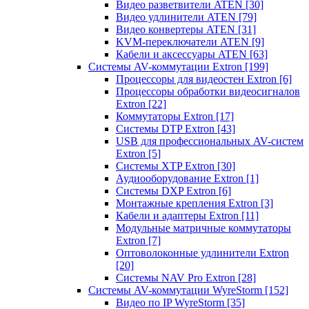
Видео разветвители ATEN
[30]
Видео удлинители ATEN
[79]
Видео конвертеры ATEN
[31]
KVM-переключатели ATEN
[9]
Кабели и аксессуары ATEN
[63]
Системы AV-коммутации Extron
[199]
Процессоры для видеостен Extron
[6]
Процессоры обработки видеосигналов
Extron
[22]
Коммутаторы Extron
[17]
Системы DTP Extron
[43]
USB для профессиональных AV-систем
Extron
[5]
Системы XTP Extron
[30]
Аудиооборудование Extron
[1]
Системы DXP Extron
[6]
Монтажные крепления Extron
[3]
Кабели и адаптеры Extron
[11]
Модульные матричные коммутаторы
Extron
[7]
Оптоволоконные удлинители Extron
[20]
Системы NAV Pro Extron
[28]
Системы AV-коммутации WyreStorm
[152]
Видео по IP WyreStorm
[35]