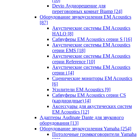
[16]
Devio Аудиорешение для
переговорных комнат Biamp
[24]
Оборудование звукоусиления EM Acoustics
[87]
Акустические системы EM Acoustics
HALO
[8]
Сабвуферы EM Acoustics серии S
[16]
Акустические системы EM Acoustics
серии EMS
[18]
Акустические системы EM Acoustics
серии Reference
[10]
Акустические системы EM Acoustics
серии i
[4]
Сценические мониторы EM Acoustics
[6]
Усилители EM Acoustics
[9]
Сабвуферы EM Acoustics серии CS
(кардиоидные)
[4]
Аксессуары для акустических систем
EM Acoustics
[12]
Адаптеры Audinate Dante для звукового
оборудования
[13]
Оборудование звукоусиления Yamaha
[254]
Потолочные громкоговорители Yamaha