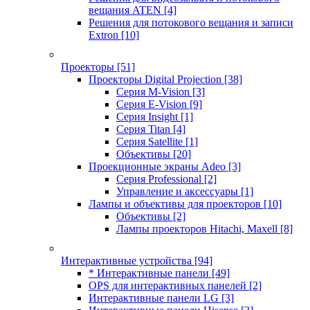
вещания ATEN
[4]
Решения для потокового вещания и записи
Extron
[10]
Проекторы
[51]
Проекторы Digital Projection
[38]
Серия M-Vision
[3]
Серия E-Vision
[9]
Серия Insight
[1]
Серия Titan
[4]
Серия Satellite
[1]
Объективы
[20]
Проекционные экраны Adeo
[3]
Серия Professional
[2]
Управление и аксессуары
[1]
Лампы и объективы для проекторов
[10]
Объективы
[2]
Лампы проекторов Hitachi, Maxell
[8]
Интерактивные устройства
[94]
* Интерактивные панели
[49]
OPS для интерактивных панелей
[2]
Интерактивные панели LG
[3]