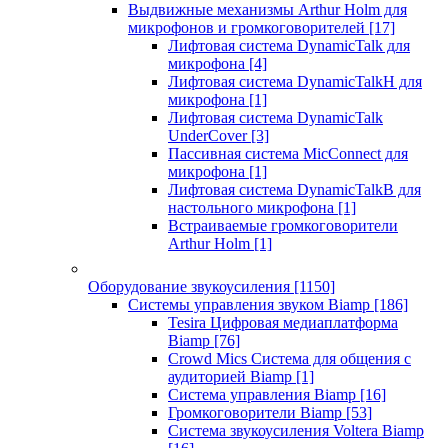
Выдвижные механизмы Arthur Holm для
микрофонов и громкоговорителей
[17]
Лифтовая система DynamicTalk для
микрофона
[4]
Лифтовая система DynamicTalkH для
микрофона
[1]
Лифтовая система DynamicTalk
UnderCover
[3]
Пассивная система MicConnect для
микрофона
[1]
Лифтовая система DynamicTalkB для
настольного микрофона
[1]
Встраиваемые громкоговорители
Arthur Holm
[1]
Оборудование звукоусиления
[1150]
Системы управления звуком Biamp
[186]
Tesira Цифровая медиаплатформа
Biamp
[76]
Crowd Mics Система для общения с
аудиторией Biamp
[1]
Система управления Biamp
[16]
Громкоговорители Biamp
[53]
Система звукоусиления Voltera Biamp