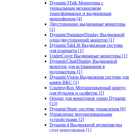
Dynamic3Talk Мониторы с
уникальным механизмом
трансформации и выдвижным
микрофоном
[4]
Двусторонние выдвижные мониторы
[1]
DynamicSignatureDisplay Выдвижной
одно/двусторонний монитор
[1]
DynamicTabLift Выдвижная система
для планшета
[1]
UnderCover Выдвижные мониторы
[1]
DynamicChairDisplay Выдвижной
монитор для встраивания в
подлокотник
[1]
DynamicVision Выдвижная система для
камер ВКС
[1]
CourtesyBox Моторизованный корпус
для бутылок и салфеток
[2]
Опции для мониторов серии Dynamic
[13]
DynamicShare система управления
[6]
Управление моторизованными
устройствами
[2]
Dynamic4 Выдвижной мультимедиа
стол переговоров
[1]