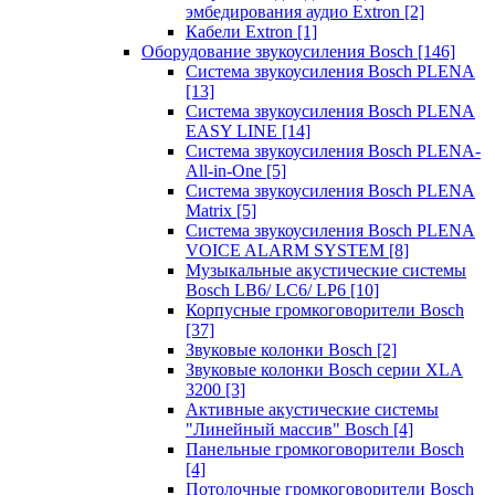
эмбедирования аудио Extron
[2]
Кабели Extron
[1]
Оборудование звукоусиления Bosch
[146]
Система звукоусиления Bosch PLENA
[13]
Система звукоусиления Bosch PLENA
EASY LINE
[14]
Система звукоусиления Bosch PLENA-
All-in-One
[5]
Система звукоусиления Bosch PLENA
Matrix
[5]
Система звукоусиления Bosch PLENA
VOICE ALARM SYSTEM
[8]
Музыкальные акустические системы
Bosch LB6/ LC6/ LP6
[10]
Корпусные громкоговорители Bosch
[37]
Звуковые колонки Bosch
[2]
Звуковые колонки Bosch серии XLA
3200
[3]
Активные акустические системы
"Линейный массив" Bosch
[4]
Панельные громкоговорители Bosch
[4]
Потолочные громкоговорители Bosch