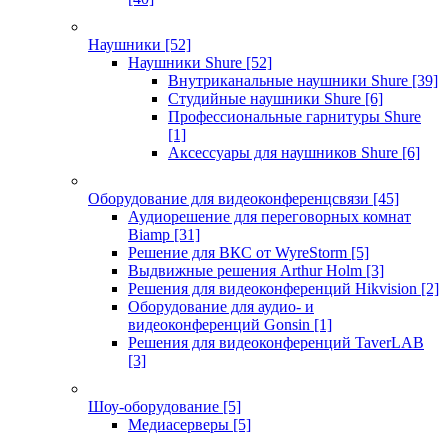
Наушники
[52]
Наушники Shure
[52]
Внутриканальные наушники Shure
[39]
Студийные наушники Shure
[6]
Профессиональные гарнитуры Shure
[1]
Аксессуары для наушников Shure
[6]
Оборудование для видеоконференцсвязи
[45]
Аудиорешение для переговорных комнат
Biamp
[31]
Решение для ВКС от WyreStorm
[5]
Выдвижные решения Arthur Holm
[3]
Решения для видеоконференций Hikvision
[2]
Оборудование для аудио- и
видеоконференций Gonsin
[1]
Решения для видеоконференций TaverLAB
[3]
Шоу-оборудование
[5]
Медиасерверы
[5]