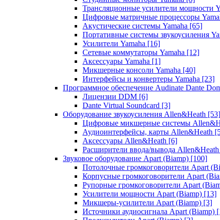
Трансляционные усилители мощности 
Цифровые матричные процессоры Yam
Акустические системы Yamaha
[65]
Портативные системы звукоусиления Y
Усилители Yamaha
[16]
Сетевые коммутаторы Yamaha
[12]
Аксессуары Yamaha
[1]
Микшерные консоли Yamaha
[40]
Интерфейсы и конвертеры Yamaha
[23]
Программное обеспечение Audinate Dante Do
Лицензии DDM
[6]
Dante Virtual Soundcard
[3]
Оборудование звукоусиления Allen&Heath
[53
Цифровые микшерные системы Allen&
Аудиоинтерфейсы, карты Allen&Heath
[
Аксессуары Allen&Heath
[6]
Расширители ввода/вывода Allen&Heat
Звуковое оборудование Apart (Biamp)
[100]
Потолочные громкоговорители Apart (B
Корпусные громкоговорители Apart (Bi
Рупорные громкоговорители Apart (Bia
Усилители мощности Apart (Biamp)
[13]
Микшеры-усилители Apart (Biamp)
[3]
Источники аудиосигнала Apart (Biamp)
[