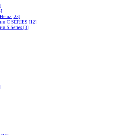
]
8]
-Heinz
[23]
ерии C SERIES
[12]
ии S Series
[3]
]