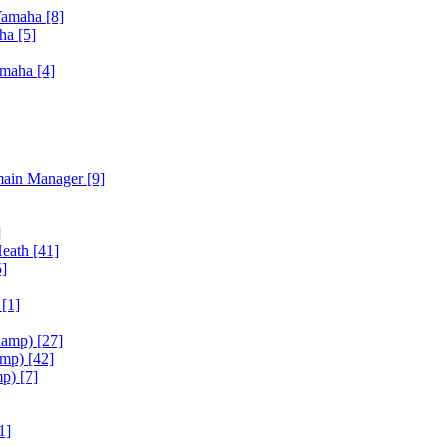
Yamaha
[8]
aha
[5]
amaha
[4]
main Manager
[9]
]
Heath
[41]
5]
h
[1]
iamp)
[27]
amp)
[42]
mp)
[7]
1]