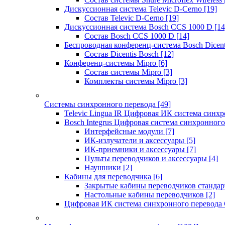
Дискуссионная система Televic D-Cerno
[19]
Состав Televic D-Cerno
[19]
Дискуссионная система Bosch CCS 1000 D
[14
Состав Bosch CCS 1000 D
[14]
Беспроводная конференц-система Bosch Dicen
Состав Dicentis Bosch
[12]
Конференц-системы Mipro
[6]
Состав системы Mipro
[3]
Комплекты системы Mipro
[3]
Системы синхронного перевода
[49]
Televic Lingua IR Цифровая ИК система синхр
Bosch Integrus Цифровая система синхронного
Интерфейсные модули
[7]
ИК-излучатели и аксессуары
[5]
ИК-приемники и аксессуары
[7]
Пульты переводчиков и аксессуары
[4]
Наушники
[2]
Кабины для переводчика
[6]
Закрытые кабины переводчиков стандар
Настольные кабины переводчиков
[2]
Цифровая ИК система синхронного перевода