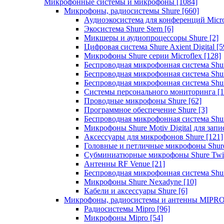
Микрофонные системы и микрофоны
[1084]
Микрофоны, радиосистемы Shure
[660]
Аудиоэкосистема для конференций Micro
Экосистема Shure Stem
[6]
Микшеры и аудиопроцессоры Shure
[2]
Цифровая система Shure Axient Digital
[5
Микрофоны Shure серии Microflex
[128]
Беспроводная микрофонная система Sh
Беспроводная микрофонная система Sh
Беспроводная микрофонная система Sh
Системы персонального мониторинга
[1
Проводные микрофоны Shure
[62]
Программное обеспечение Shure
[3]
Беспроводная микрофонная система Sh
Микрофоны Shure Motiv Digital для зап
Аксессуары для микрофонов Shure
[121]
Головные и петличные микрофоны Shur
Субминиатюрные микрофоны Shure Twi
Антенны RF Venue
[21]
Беспроводная микрофонная система S
Микрофоны Shure Nexadyne
[10]
Кабели и аксессуары Shure
[6]
Микрофоны, радиосистемы и антенны MIPR
Радиосистемы Mipro
[96]
Микрофоны Mipro
[54]