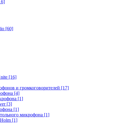
16]
dio
[60]
nite
[16]
офонов и громкоговорителей
[17]
крофона
[4]
икрофона
[1]
ver
[3]
рофона
[1]
стольного микрофона
[1]
r Holm
[1]