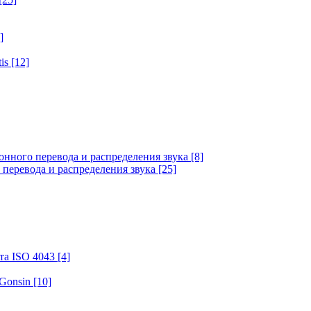
]
tis
[12]
онного перевода и распределения звука
[8]
 перевода и распределения звука
[25]
та ISO 4043
[4]
 Gonsin
[10]