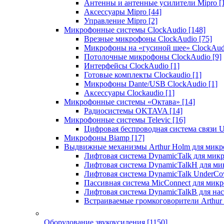
Антенны и антенные усилители Mipro
[
Аксессуары Mipro
[44]
Управление Mipro
[2]
Микрофонные системы ClockAudio
[148]
Врезные микрофоны ClockAudio
[75]
Микрофоны на «гусиной шее» ClockAu
Потолочные микрофоны ClockAudio
[9]
Интерфейсы ClockAudio
[1]
Готовые комплекты Clockaudio
[1]
Микрофоны Dante/USB ClockAudio
[1]
Аксессуары Clockaudio
[1]
Микрофонные системы «Октава»
[14]
Радиосистемы OKTAVA
[14]
Микрофонные системы Televic
[16]
Цифровая беспроводная система связи U
Микрофоны Biamp
[17]
Выдвижные механизмы Arthur Holm для микр
Лифтовая система DynamicTalk для ми
Лифтовая система DynamicTalkH для м
Лифтовая система DynamicTalk UnderCo
Пассивная система MicConnect для мик
Лифтовая система DynamicTalkB для на
Встраиваемые громкоговорители Arthu
Оборудование звукоусиления
[1150]