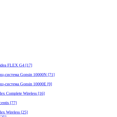
fidea FLEX G4
[17]
нц-система Gonsin 10000N
[71]
нц-система Gonsin 10000E
[9]
ex Complete Wireless
[16]
entis
[77]
ex Wireless
[25]
[25]