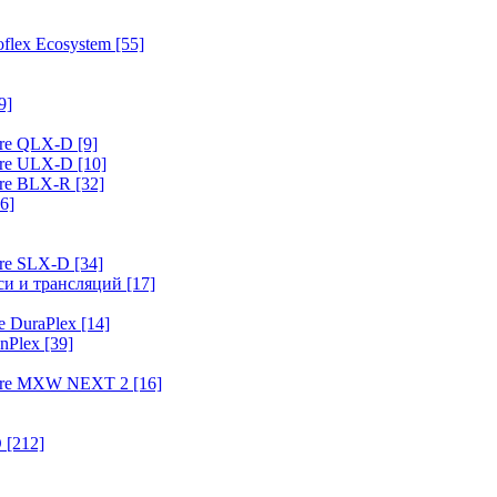
flex Ecosystem
[55]
9]
ure QLX-D
[9]
ure ULX-D
[10]
ure BLX-R
[32]
6]
ure SLX-D
[34]
иси и трансляций
[17]
e DuraPlex
[14]
nPlex
[39]
hure MXW NEXT 2
[16]
O
[212]