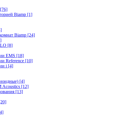
[76]
иторией Biamp
[1]
]
 комнат Biamp
[24]
]
HALO
[8]
ерии EMS
[18]
ии Reference
[10]
ии i
[4]
диоидные)
[4]
 Acoustics
[12]
удования
[13]
[20]
4]