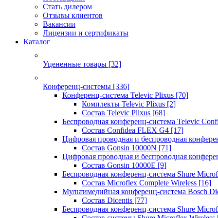
Стать дилером
Отзывы клиентов
Вакансии
Лицензии и сертификаты
Каталог
Уцененные товары
[32]
Конференц-системы
[336]
Конференц-система Televic Plixus
[70]
Комплекты Televic Plixus
[2]
Состав Televic Plixus
[68]
Беспроводная конференц-система Televic Con
Состав Confidea FLEX G4
[17]
Цифровая проводная и беспроводная конфере
Состав Gonsin 10000N
[71]
Цифровая проводная и беспроводная конфере
Состав Gonsin 10000E
[9]
Беспроводная конференц-система Shure Microfl
Состав Microflex Complete Wireless
[16]
Мультимедийная конференц-система Bosch Dic
Состав Dicentis
[77]
Беспроводная конференц-система Shure Microfl
Состав системы Shure Microflex Wireless