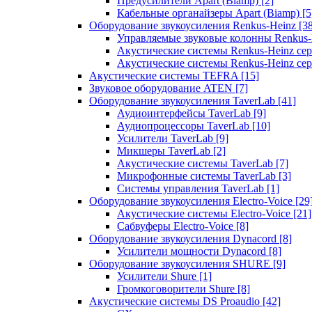
Предусилители Apart (Biamp)
[2]
Кабельные органайзеры Apart (Biamp)
[5
Оборудование звукоусиления Renkus-Heinz
[3
Управляемые звуковые колонны Renkus
Акустические системы Renkus-Heinz с
Акустические системы Renkus-Heinz сер
Акустические системы TEFRA
[15]
Звуковое оборудование ATEN
[7]
Оборудование звукоусиления TaverLab
[41]
Аудиоинтерфейсы TaverLab
[9]
Аудиопроцессоры TaverLab
[10]
Усилители TaverLab
[9]
Микшеры TaverLab
[2]
Акустические системы TaverLab
[7]
Микрофонные системы TaverLab
[3]
Системы управления TaverLab
[1]
Оборудование звукоусиления Electro-Voice
[29
Акустические системы Electro-Voice
[21]
Сабвуферы Electro-Voice
[8]
Оборудование звукоусиления Dynacord
[8]
Усилители мощности Dynacord
[8]
Оборудование звукоусиления SHURE
[9]
Усилители Shure
[1]
Громкоговорители Shure
[8]
Акустические системы DS Proaudio
[42]