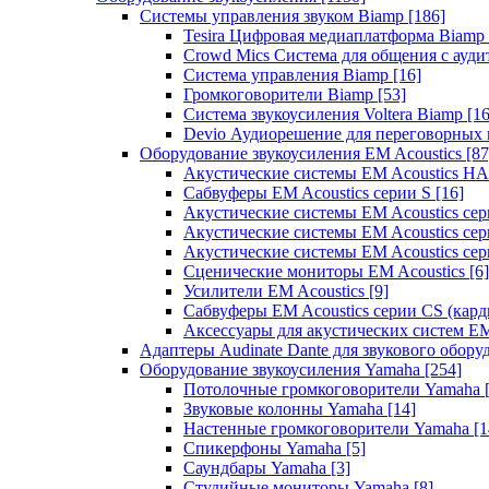
Системы управления звуком Biamp
[186]
Tesira Цифровая медиаплатформа Biamp
Crowd Mics Система для общения с ауд
Система управления Biamp
[16]
Громкоговорители Biamp
[53]
Система звукоусиления Voltera Biamp
[16
Devio Аудиорешение для переговорных
Оборудование звукоусиления EM Acoustics
[87
Акустические системы EM Acoustics 
Сабвуферы EM Acoustics серии S
[16]
Акустические системы EM Acoustics с
Акустические системы EM Acoustics сер
Акустические системы EM Acoustics сер
Сценические мониторы EM Acoustics
[6]
Усилители EM Acoustics
[9]
Сабвуферы EM Acoustics серии CS (кар
Аксессуары для акустических систем EM
Адаптеры Audinate Dante для звукового обор
Оборудование звукоусиления Yamaha
[254]
Потолочные громкоговорители Yamaha
Звуковые колонны Yamaha
[14]
Настенные громкоговорители Yamaha
[1
Спикерфоны Yamaha
[5]
Саундбары Yamaha
[3]
Студийные мониторы Yamaha
[8]