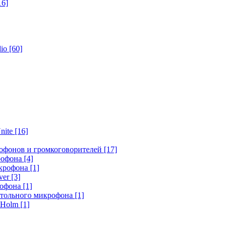
16]
dio
[60]
nite
[16]
офонов и громкоговорителей
[17]
крофона
[4]
икрофона
[1]
ver
[3]
рофона
[1]
стольного микрофона
[1]
r Holm
[1]