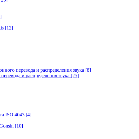
]
tis
[12]
онного перевода и распределения звука
[8]
 перевода и распределения звука
[25]
та ISO 4043
[4]
 Gonsin
[10]