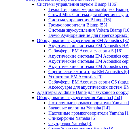
Системы управления звуком Biamp
[186]
Tesira Цифровая медиаплатформа Biamp
Crowd Mics Система для общения с ауд
Система управления Biamp
[16]
Громкоговорители Biamp
[53]
Система звукоусиления Voltera Biamp
[16
Devio Аудиорешение для переговорных
Оборудование звукоусиления EM Acoustics
[87
Акустические системы EM Acoustics 
Сабвуферы EM Acoustics серии S
[16]
Акустические системы EM Acoustics с
Акустические системы EM Acoustics сер
Акустические системы EM Acoustics сер
Сценические мониторы EM Acoustics
[6]
Усилители EM Acoustics
[9]
Сабвуферы EM Acoustics серии CS (кар
Аксессуары для акустических систем EM
Адаптеры Audinate Dante для звукового обор
Оборудование звукоусиления Yamaha
[254]
Потолочные громкоговорители Yamaha
Звуковые колонны Yamaha
[14]
Настенные громкоговорители Yamaha
[1
Спикерфоны Yamaha
[5]
Саундбары Yamaha
[3]
Студийные мониторы Yamaha
[8]