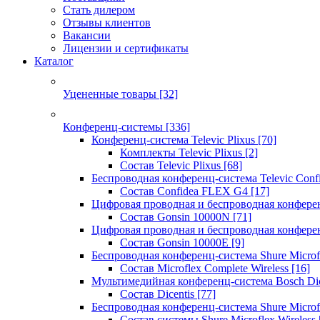
Стать дилером
Отзывы клиентов
Вакансии
Лицензии и сертификаты
Каталог
Уцененные товары
[32]
Конференц-системы
[336]
Конференц-система Televic Plixus
[70]
Комплекты Televic Plixus
[2]
Состав Televic Plixus
[68]
Беспроводная конференц-система Televic Con
Состав Confidea FLEX G4
[17]
Цифровая проводная и беспроводная конфере
Состав Gonsin 10000N
[71]
Цифровая проводная и беспроводная конфере
Состав Gonsin 10000E
[9]
Беспроводная конференц-система Shure Microfl
Состав Microflex Complete Wireless
[16]
Мультимедийная конференц-система Bosch Dic
Состав Dicentis
[77]
Беспроводная конференц-система Shure Microfl
Состав системы Shure Microflex Wireless