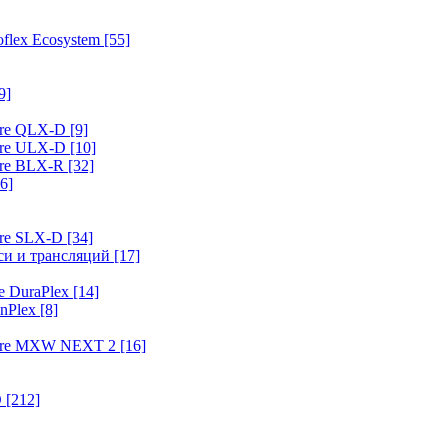
flex Ecosystem
[55]
9]
ure QLX-D
[9]
ure ULX-D
[10]
ure BLX-R
[32]
6]
ure SLX-D
[34]
иси и трансляций
[17]
e DuraPlex
[14]
nPlex
[8]
hure MXW NEXT 2
[16]
O
[212]