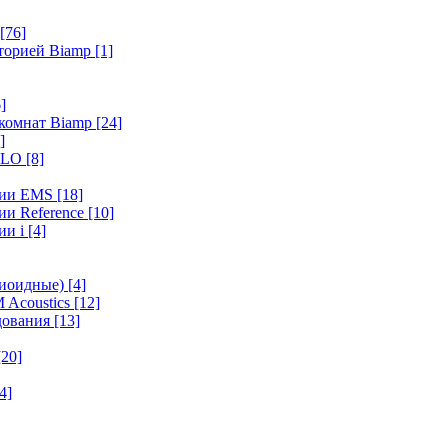
[76]
иторией Biamp
[1]
]
 комнат Biamp
[24]
]
HALO
[8]
ерии EMS
[18]
ии Reference
[10]
ии i
[4]
диоидные)
[4]
 Acoustics
[12]
удования
[13]
[20]
4]