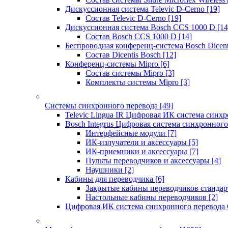
Дискуссионная система Televic D-Cerno
[19]
Состав Televic D-Cerno
[19]
Дискуссионная система Bosch CCS 1000 D
[14
Состав Bosch CCS 1000 D
[14]
Беспроводная конференц-система Bosch Dicen
Состав Dicentis Bosch
[12]
Конференц-системы Mipro
[6]
Состав системы Mipro
[3]
Комплекты системы Mipro
[3]
Системы синхронного перевода
[49]
Televic Lingua IR Цифровая ИК система синхр
Bosch Integrus Цифровая система синхронного
Интерфейсные модули
[7]
ИК-излучатели и аксессуары
[5]
ИК-приемники и аксессуары
[7]
Пульты переводчиков и аксессуары
[4]
Наушники
[2]
Кабины для переводчика
[6]
Закрытые кабины переводчиков стандар
Настольные кабины переводчиков
[2]
Цифровая ИК система синхронного перевода