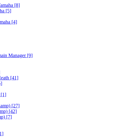
Yamaha
[8]
aha
[5]
amaha
[4]
main Manager
[9]
]
Heath
[41]
5]
h
[1]
iamp)
[27]
amp)
[42]
mp)
[7]
1]