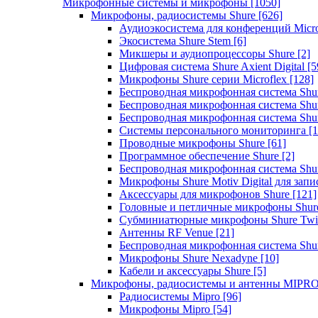
Микрофонные системы и микрофоны
[1050]
Микрофоны, радиосистемы Shure
[626]
Аудиоэкосистема для конференций Micro
Экосистема Shure Stem
[6]
Микшеры и аудиопроцессоры Shure
[2]
Цифровая система Shure Axient Digital
[5
Микрофоны Shure серии Microflex
[128]
Беспроводная микрофонная система Sh
Беспроводная микрофонная система Sh
Беспроводная микрофонная система Sh
Системы персонального мониторинга
[1
Проводные микрофоны Shure
[61]
Программное обеспечение Shure
[2]
Беспроводная микрофонная система Sh
Микрофоны Shure Motiv Digital для зап
Аксессуары для микрофонов Shure
[121]
Головные и петличные микрофоны Shur
Субминиатюрные микрофоны Shure Twi
Антенны RF Venue
[21]
Беспроводная микрофонная система S
Микрофоны Shure Nexadyne
[10]
Кабели и аксессуары Shure
[5]
Микрофоны, радиосистемы и антенны MIPR
Радиосистемы Mipro
[96]
Микрофоны Mipro
[54]