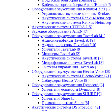
Предусилители Apart (Biamp)
[2]
Кабельные органайзеры Apart (Biamp)
[5
Оборудование звукоусиления Renkus-Heinz
[3
Управляемые звуковые колонны Renkus
Акустические системы Renkus-Heinz с
Акустические системы Renkus-Heinz сер
Акустические системы TEFRA
[15]
Звуковое оборудование ATEN
[7]
Оборудование звукоусиления TaverLab
[41]
Аудиоинтерфейсы TaverLab
[9]
Аудиопроцессоры TaverLab
[10]
Усилители TaverLab
[9]
Микшеры TaverLab
[2]
Акустические системы TaverLab
[7]
Микрофонные системы TaverLab
[3]
Системы управления TaverLab
[1]
Оборудование звукоусиления Electro-Voice
[29
Акустические системы Electro-Voice
[21]
Сабвуферы Electro-Voice
[8]
Оборудование звукоусиления Dynacord
[8]
Усилители мощности Dynacord
[8]
Оборудование звукоусиления SHURE
[9]
Усилители Shure
[1]
Громкоговорители Shure
[8]
Акустические системы DS Proaudio
[42]