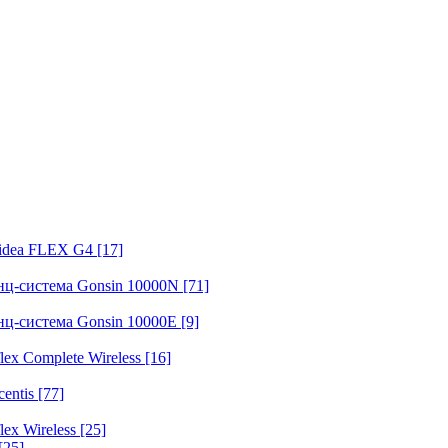
fidea FLEX G4
[17]
нц-система Gonsin 10000N
[71]
нц-система Gonsin 10000E
[9]
ex Complete Wireless
[16]
entis
[77]
ex Wireless
[25]
[25]