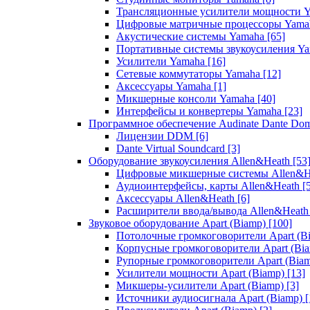
Трансляционные усилители мощности 
Цифровые матричные процессоры Yam
Акустические системы Yamaha
[65]
Портативные системы звукоусиления Y
Усилители Yamaha
[16]
Сетевые коммутаторы Yamaha
[12]
Аксессуары Yamaha
[1]
Микшерные консоли Yamaha
[40]
Интерфейсы и конвертеры Yamaha
[23]
Программное обеспечение Audinate Dante Do
Лицензии DDM
[6]
Dante Virtual Soundcard
[3]
Оборудование звукоусиления Allen&Heath
[53
Цифровые микшерные системы Allen&
Аудиоинтерфейсы, карты Allen&Heath
[
Аксессуары Allen&Heath
[6]
Расширители ввода/вывода Allen&Heat
Звуковое оборудование Apart (Biamp)
[100]
Потолочные громкоговорители Apart (B
Корпусные громкоговорители Apart (Bi
Рупорные громкоговорители Apart (Bia
Усилители мощности Apart (Biamp)
[13]
Микшеры-усилители Apart (Biamp)
[3]
Источники аудиосигнала Apart (Biamp)
[