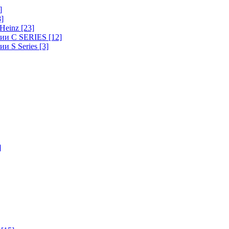
]
8]
-Heinz
[23]
ерии C SERIES
[12]
ии S Series
[3]
]