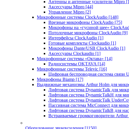
Антенны и антенные усилители Mipro
[
Аксессуары Mipro
[44]
Управление Mipro
[2]
Микрофонные системы ClockAudio
[148]
Врезные микрофоны ClockAudio
[75]
Микрофоны на «гусиной шее» ClockAu
Потолочные микрофоны ClockAudio
[9]
Интерфейсы ClockAudio
[1]
Готовые комплекты Clockaudio
[1]
Микрофоны Dante/USB ClockAudio
[1]
Аксессуары Clockaudio
[1]
Микрофонные системы «Октава»
[14]
Радиосистемы OKTAVA
[14]
Микрофонные системы Televic
[16]
Цифровая беспроводная система связи U
Микрофоны Biamp
[17]
Выдвижные механизмы Arthur Holm для микр
Лифтовая система DynamicTalk для ми
Лифтовая система DynamicTalkH для м
Лифтовая система DynamicTalk UnderCo
Пассивная система MicConnect для мик
Лифтовая система DynamicTalkB для на
Встраиваемые громкоговорители Arthu
Оборудование звукоусиления
[1150]