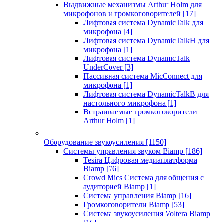
Выдвижные механизмы Arthur Holm для
микрофонов и громкоговорителей
[17]
Лифтовая система DynamicTalk для
микрофона
[4]
Лифтовая система DynamicTalkH для
микрофона
[1]
Лифтовая система DynamicTalk
UnderCover
[3]
Пассивная система MicConnect для
микрофона
[1]
Лифтовая система DynamicTalkB для
настольного микрофона
[1]
Встраиваемые громкоговорители
Arthur Holm
[1]
Оборудование звукоусиления
[1150]
Системы управления звуком Biamp
[186]
Tesira Цифровая медиаплатформа
Biamp
[76]
Crowd Mics Система для общения с
аудиторией Biamp
[1]
Система управления Biamp
[16]
Громкоговорители Biamp
[53]
Система звукоусиления Voltera Biamp