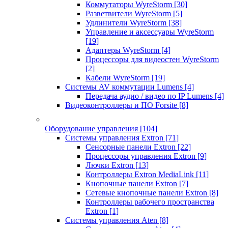
Коммутаторы WyreStorm
[30]
Разветвители WyreStorm
[5]
Удлинители WyreStorm
[38]
Управление и аксессуары WyreStorm
[19]
Адаптеры WyreStorm
[4]
Процессоры для видеостен WyreStorm
[2]
Кабели WyreStorm
[19]
Системы AV коммутации Lumens
[4]
Передача аудио / видео по IP Lumens
[4]
Видеоконтроллеры и ПО Forsite
[8]
Оборудование управления
[104]
Системы управления Extron
[71]
Сенсорные панели Extron
[22]
Процессоры управления Extron
[9]
Лючки Extron
[13]
Контроллеры Extron MediaLink
[11]
Кнопочные панели Extron
[7]
Сетевые кнопочные панели Extron
[8]
Контроллеры рабочего пространства
Extron
[1]
Системы управления Aten
[8]