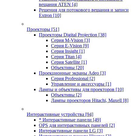
вещания ATEN
[4]
Решения для потокового вещания и записи
Extron
[10]
Проекторы
[51]
Проекторы Digital Projection
[38]
Серия M-Vision
[3]
Серия E-Vision
[9]
Серия Insight
[1]
Серия Titan
[4]
Серия Satellite
[1]
Объективы
[20]
Проекционные экраны Adeo
[3]
Серия Professional
[2]
Управление и аксессуары
[1]
Лампы и объективы для проекторов
[10]
Объективы
[2]
Лампы проекторов Hitachi, Maxell
[8]
Интерактивные устройства
[94]
* Интерактивные панели
[49]
OPS для интерактивных панелей
[2]
Интерактивные панели LG
[3]