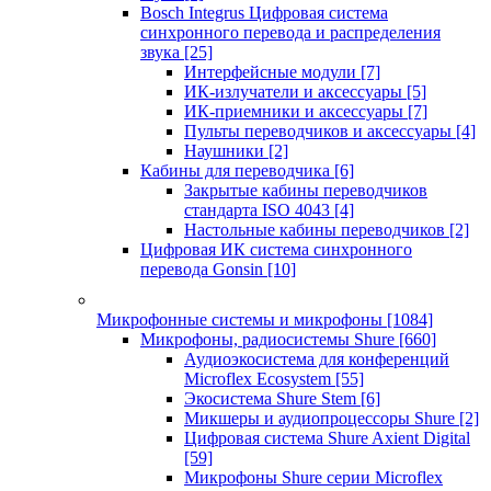
Bosch Integrus Цифровая система
синхронного перевода и распределения
звука
[25]
Интерфейсные модули
[7]
ИК-излучатели и аксессуары
[5]
ИК-приемники и аксессуары
[7]
Пульты переводчиков и аксессуары
[4]
Наушники
[2]
Кабины для переводчика
[6]
Закрытые кабины переводчиков
стандарта ISO 4043
[4]
Настольные кабины переводчиков
[2]
Цифровая ИК система синхронного
перевода Gonsin
[10]
Микрофонные системы и микрофоны
[1084]
Микрофоны, радиосистемы Shure
[660]
Аудиоэкосистема для конференций
Microflex Ecosystem
[55]
Экосистема Shure Stem
[6]
Микшеры и аудиопроцессоры Shure
[2]
Цифровая система Shure Axient Digital
[59]
Микрофоны Shure серии Microflex