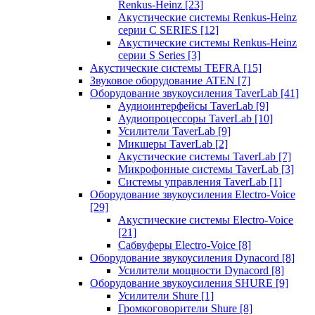
Renkus-Heinz
[23]
Акустические системы Renkus-Heinz
серии C SERIES
[12]
Акустические системы Renkus-Heinz
серии S Series
[3]
Акустические системы TEFRA
[15]
Звуковое оборудование ATEN
[7]
Оборудование звукоусиления TaverLab
[41]
Аудиоинтерфейсы TaverLab
[9]
Аудиопроцессоры TaverLab
[10]
Усилители TaverLab
[9]
Микшеры TaverLab
[2]
Акустические системы TaverLab
[7]
Микрофонные системы TaverLab
[3]
Системы управления TaverLab
[1]
Оборудование звукоусиления Electro-Voice
[29]
Акустические системы Electro-Voice
[21]
Сабвуферы Electro-Voice
[8]
Оборудование звукоусиления Dynacord
[8]
Усилители мощности Dynacord
[8]
Оборудование звукоусиления SHURE
[9]
Усилители Shure
[1]
Громкоговорители Shure
[8]