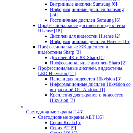
Витринные дисплеи Sumsung
[6]
Информационные дисплеи Samsung
[24]
Гостиничные дисплеи Samsung
[6]
Профессиональные дисплеи и видеостены
Hisense
[18]
Дисплеи для видеостен Hisense
[2]
Информационные дисплеи Hisense
[16]
Профессиональные ЖК дисплеи и
видеостены Sharp
[3]
Дисплеи 4K и 8K Sharp
[1]
Профессиональные дисплеи Sharp
[2]
Профессиональные дисплеи, видеостены,
LED Hikvision
[11]
Панели для видеостен Hikvision
[3]
Информационные дисплеи Hikvision со
встроенной ОС Andriod
[1]
Крепления для экранов и видеостен
Hikvision
[7]
Светодиодные экраны
[143]
Светодиодные экраны AET
[35]
Cерия Koala
[5]
Серия AT
[9]