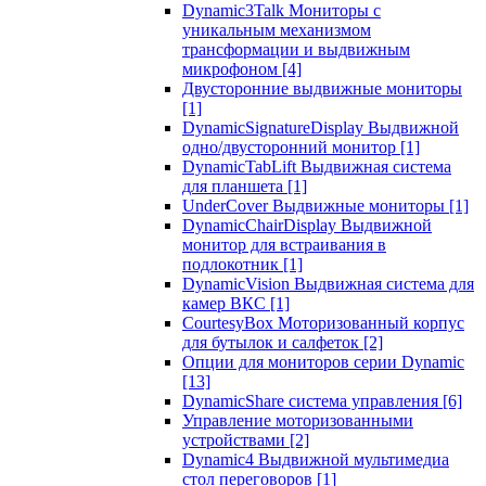
Dynamic3Talk Мониторы с
уникальным механизмом
трансформации и выдвижным
микрофоном
[4]
Двусторонние выдвижные мониторы
[1]
DynamicSignatureDisplay Выдвижной
одно/двусторонний монитор
[1]
DynamicTabLift Выдвижная система
для планшета
[1]
UnderCover Выдвижные мониторы
[1]
DynamicChairDisplay Выдвижной
монитор для встраивания в
подлокотник
[1]
DynamicVision Выдвижная система для
камер ВКС
[1]
CourtesyBox Моторизованный корпус
для бутылок и салфеток
[2]
Опции для мониторов серии Dynamic
[13]
DynamicShare система управления
[6]
Управление моторизованными
устройствами
[2]
Dynamic4 Выдвижной мультимедиа
стол переговоров
[1]