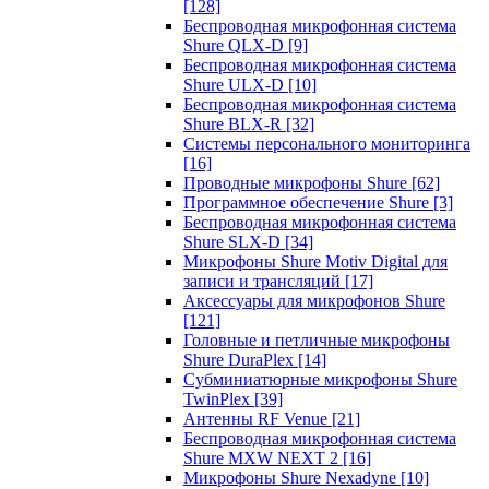
[128]
Беспроводная микрофонная система
Shure QLX-D
[9]
Беспроводная микрофонная система
Shure ULX-D
[10]
Беспроводная микрофонная система
Shure BLX-R
[32]
Системы персонального мониторинга
[16]
Проводные микрофоны Shure
[62]
Программное обеспечение Shure
[3]
Беспроводная микрофонная система
Shure SLX-D
[34]
Микрофоны Shure Motiv Digital для
записи и трансляций
[17]
Аксессуары для микрофонов Shure
[121]
Головные и петличные микрофоны
Shure DuraPlex
[14]
Субминиатюрные микрофоны Shure
TwinPlex
[39]
Антенны RF Venue
[21]
Беспроводная микрофонная система
Shure MXW NEXT 2
[16]
Микрофоны Shure Nexadyne
[10]