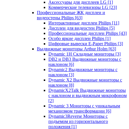
Аксессуары для дисплеев LG
[1]
Коммерческие телевизоры LG
[23]
Профессиональные ЖК дисплеи и
видеостены Philips
[63]
Интерактивные дисплеи Philips
[11]
Дисплеи для видеостен Philips
[5]
Профессиональные дисплеи Philips
[43]
Особо яркие дисплеи Philips
[1]
Цифровые вывески E-Paper Philips
[3]
Выдвижные мониторы Arthur Holm
[63]
Dynamic 1Н Складные мониторы
[3]
DB2 и DB3 Выдвижные мониторы с
наклоном
[6]
Dynamic2 Выдвижные мониторы с
наклоном
[3]
Dynamic X2 Выдвижные мониторы с
наклоном
[8]
DynamicX2Talk Выдвижные мониторы
с наклоном и выдвижным микрофоном
[2]
Dynamic 3 Мониторы с уникальным
механизмом трансформации
[6]
Dynamic3Reverse Мониторы с
подъемом из горизонтального
положения
[1]