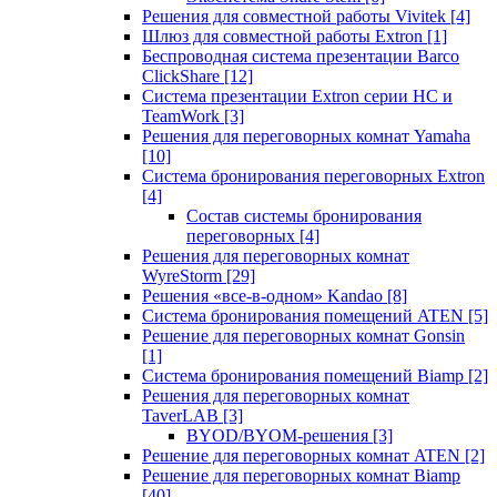
Решения для совместной работы Vivitek
[4]
Шлюз для совместной работы Extron
[1]
Беспроводная система презентации Barco
ClickShare
[12]
Система презентации Extron серии HC и
TeamWork
[3]
Решения для переговорных комнат Yamaha
[10]
Система бронирования переговорных Extron
[4]
Состав системы бронирования
переговорных
[4]
Решения для переговорных комнат
WyreStorm
[29]
Решения «все-в-одном» Kandao
[8]
Система бронирования помещений ATEN
[5]
Решение для переговорных комнат Gonsin
[1]
Система бронирования помещений Biamp
[2]
Решения для переговорных комнат
TaverLAB
[3]
BYOD/BYOM-решения
[3]
Решение для переговорных комнат ATEN
[2]
Решение для переговорных комнат Biamp
[40]