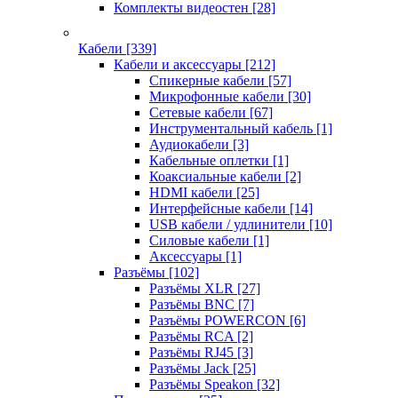
Комплекты видеостен
[28]
Кабели
[339]
Кабели и аксессуары
[212]
Спикерные кабели
[57]
Микрофонные кабели
[30]
Сетевые кабели
[67]
Инструментальный кабель
[1]
Аудиокабели
[3]
Кабельные оплетки
[1]
Коаксиальные кабели
[2]
HDMI кабели
[25]
Интерфейсные кабели
[14]
USB кабели / удлинители
[10]
Силовые кабели
[1]
Аксессуары
[1]
Разъёмы
[102]
Разъёмы XLR
[27]
Разъёмы BNC
[7]
Разъёмы POWERCON
[6]
Разъёмы RCA
[2]
Разъёмы RJ45
[3]
Разъёмы Jack
[25]
Разъёмы Speakon
[32]