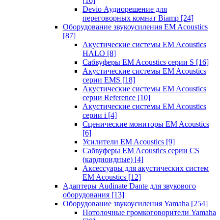
[16]
Devio Аудиорешение для
переговорных комнат Biamp
[24]
Оборудование звукоусиления EM Acoustics
[87]
Акустические системы EM Acoustics
HALO
[8]
Сабвуферы EM Acoustics серии S
[16]
Акустические системы EM Acoustics
серии EMS
[18]
Акустические системы EM Acoustics
серии Reference
[10]
Акустические системы EM Acoustics
серии i
[4]
Сценические мониторы EM Acoustics
[6]
Усилители EM Acoustics
[9]
Сабвуферы EM Acoustics серии CS
(кардиоидные)
[4]
Аксессуары для акустических систем
EM Acoustics
[12]
Адаптеры Audinate Dante для звукового
оборудования
[13]
Оборудование звукоусиления Yamaha
[254]
Потолочные громкоговорители Yamaha