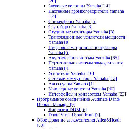
[20]
Звуковые колонны Yamaha
[14]
Настенные громкоговорители Yamaha
[14]
Спикерфоны Yamaha
[5]
Саундбары Yamaha
[3]
Студийные мониторы Yamaha
[8]
Трансляционные усилители мощности
Yamaha
[8]
Цифровые матричные процессоры
Yamaha
[5]
Акустические системы Yamaha
[65]
Портативные системы звукоусиления
Yamaha
[4]
Усилители Yamaha
[16]
Сетевые коммутаторы Yamaha
[12]
Аксессуары Yamaha
[1]
Микшерные консоли Yamaha
[40]
Интерфейсы и конвертеры Yamaha
[23]
Программное обеспечение Audinate Dante
Domain Manager
[9]
Лицензии DDM
[6]
Dante Virtual Soundcard
[3]
Оборудование звукоусиления Allen&Heath
[53]