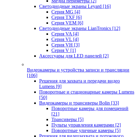
Медиа периметры
[2]
Светодиодные экраны Leyard
[16]
Серия MG
[4]
Серия TXF
[6]
Серия VEM
[6]
Светодиодные экраны LianTronics
[12]
Серия VA
[4]
Серия VL
[4]
Серия VH
[3]
Серия V
[1]
Аксессуары для LED панелей
[2]
Видеокамеры и устройства записи и трансляции
[106]
Решения для захвата и передачи видео
Lumens
[9]
Поворотные и стационарные камеры Lumens
[50]
Видеокамеры и трансиверы Bolin
[33]
Поворотные камеры для помещений
[21]
Трансиверы
[5]
Пульты управления камерами
[2]
Поворотные уличные камеры
[5]
Решения для видеозахвата и потокового