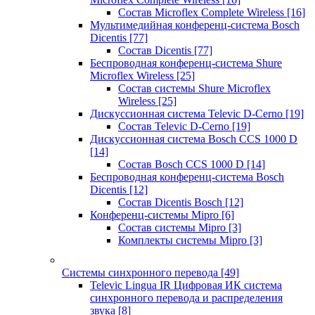
Состав Microflex Complete Wireless
[16]
Мультимедийная конференц-система Bosch
Dicentis
[77]
Состав Dicentis
[77]
Беспроводная конференц-система Shure
Microflex Wireless
[25]
Состав системы Shure Microflex
Wireless
[25]
Дискуссионная система Televic D-Cerno
[19]
Состав Televic D-Cerno
[19]
Дискуссионная система Bosch CCS 1000 D
[14]
Состав Bosch CCS 1000 D
[14]
Беспроводная конференц-система Bosch
Dicentis
[12]
Состав Dicentis Bosch
[12]
Конференц-системы Mipro
[6]
Состав системы Mipro
[3]
Комплекты системы Mipro
[3]
Системы синхронного перевода
[49]
Televic Lingua IR Цифровая ИК система
синхронного перевода и распределения
звука
[8]