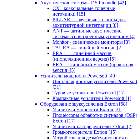
Акустические системы DS Proaudio
[42]
CX - коаксиальные точечные
источники
[15]
PILLAR — звуковые колонны для
архитектурной интеграции
[8]
ANT — активные акустические
системы со встроенным усилением
[4]
Monitor - сценические мониторы
[3]
TAURA — линейный массив
[2]
ERA-i — линейный массив
(инсталляционная версия)
[5]
ERA — линейный массив (прокатная
версия)
[5]
Усилители мощности Powersoft
[49]
Инсталляционные усилители Powersoft
[31]
Туровые усилители Powersoft
[17]
Компактные усилители Powersoft
[1]
Оборудование звукоусиления Extron
[58]
Усилители мощности Extron
[21]
Процессоры обработки сигналов (DSP)
Extron
[17]
Усилители-распределители Extron
[2]
Громкоговорители Extron
[15]
Устройства для деэмбедирования и