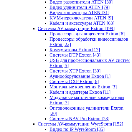
Видео разветвители ATEN
[30]
Видео удлинители ATEN
[79]
Видео конвертеры ATEN
[31]
KVM-переключатели ATEN
[9]
Кабели и аксессуары ATEN
[63]
Системы AV-коммутации Extron
[199]
Процессоры для видеостен Extron
[6]
Процессоры обработки видеосигналов
Extron
[22]
Коммутаторы Extron
[17]
Системы DTP Extron
[43]
USB для профессиональных AV-систем
Extron
[5]
Системы XTP Extron
[30]
Аудиооборудование Extron
[1]
Системы DXP Extron
[6]
Монтажные крепления Extron
[3]
Кабели и адаптеры Extron
[11]
Модульные матричные коммутаторы
Extron
[7]
Оптоволоконные удлинители Extron
[20]
Системы NAV Pro Extron
[28]
Системы AV-коммутации WyreStorm
[152]
Видео по IP WyreStorm
[35]