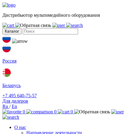
Дистрибьютор мультимедийного оборудования
Каталог
Россия
Беларусь
+7 495 640-75-57
Для дилеров
Ru
/
En
0
0
0
О нас
Направление деятельности