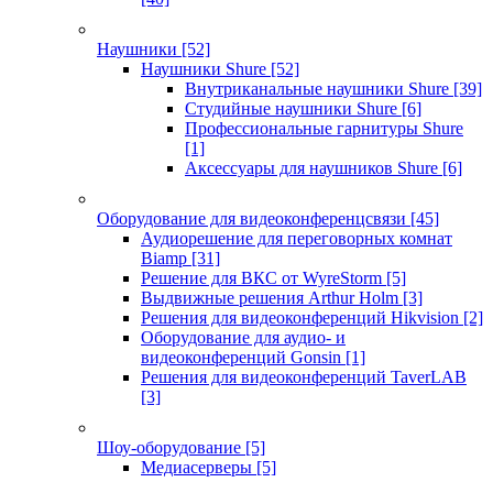
Наушники
[52]
Наушники Shure
[52]
Внутриканальные наушники Shure
[39]
Студийные наушники Shure
[6]
Профессиональные гарнитуры Shure
[1]
Аксессуары для наушников Shure
[6]
Оборудование для видеоконференцсвязи
[45]
Аудиорешение для переговорных комнат
Biamp
[31]
Решение для ВКС от WyreStorm
[5]
Выдвижные решения Arthur Holm
[3]
Решения для видеоконференций Hikvision
[2]
Оборудование для аудио- и
видеоконференций Gonsin
[1]
Решения для видеоконференций TaverLAB
[3]
Шоу-оборудование
[5]
Медиасерверы
[5]