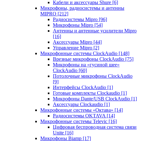
Кабели и аксессуары Shure
[6]
Микрофоны, радиосистемы и антенны
MIPRO
[212]
Радиосистемы Mipro
[96]
Микрофоны Mipro
[54]
Антенны и антенные усилители Mipro
[16]
Аксессуары Mipro
[44]
Управление Mipro
[2]
Микрофонные системы ClockAudio
[148]
Врезные микрофоны ClockAudio
[75]
Микрофоны на «гусиной шее»
ClockAudio
[60]
Потолочные микрофоны ClockAudio
[9]
Интерфейсы ClockAudio
[1]
Готовые комплекты Clockaudio
[1]
Микрофоны Dante/USB ClockAudio
[1]
Аксессуары Clockaudio
[1]
Микрофонные системы «Октава»
[14]
Радиосистемы OKTAVA
[14]
Микрофонные системы Televic
[16]
Цифровая беспроводная система связи
Unite
[16]
Микрофоны Biamp
[17]