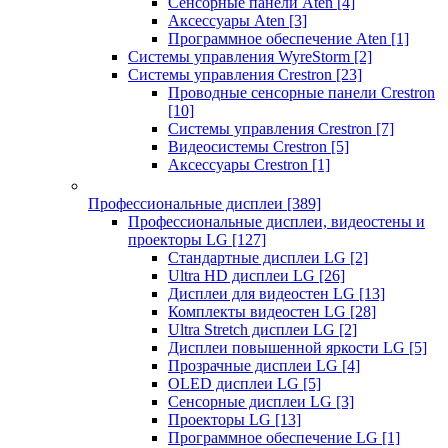
Сенсорные панели Aten
[4]
Аксессуары Aten
[3]
Программное обеспечение Aten
[1]
Системы управления WyreStorm
[2]
Системы управления Crestron
[23]
Проводные сенсорные панели Crestron
[10]
Системы управления Crestron
[7]
Видеосистемы Crestron
[5]
Аксессуары Crestron
[1]
Профессиональные дисплеи
[389]
Профессиональные дисплеи, видеостены и
проекторы LG
[127]
Стандартные дисплеи LG
[2]
Ultra HD дисплеи LG
[26]
Дисплеи для видеостен LG
[13]
Комплекты видеостен LG
[28]
Ultra Stretch дисплеи LG
[2]
Дисплеи повышенной яркости LG
[5]
Прозрачные дисплеи LG
[4]
OLED дисплеи LG
[5]
Сенсорные дисплеи LG
[3]
Проекторы LG
[13]
Программное обеспечение LG
[1]