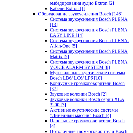
эмбедирования аудио Extron
[2]
Кабели Extron
[1]
Оборудование звукоусиления Bosch
[146]
Система звукоусиления Bosch PLENA
[13]
Система звукоусиления Bosch PLENA
EASY LINE
[14]
Система звукоусиления Bosch PLENA-
All-in-One
[5]
Система звукоусиления Bosch PLENA
Matrix
[5]
Система звукоусиления Bosch PLENA
VOICE ALARM SYSTEM
[8]
Музыкальные акустические системы
Bosch LB6/ LC6/ LP6
[10]
Корпусные громкоговорители Bosch
[37]
Звуковые колонки Bosch
[2]
Звуковые колонки Bosch серии XLA
3200
[3]
Активные акустические системы
"Линейный массив" Bosch
[4]
Панельные громкоговорители Bosch
[4]
Потолочные громкоговорители Bosch