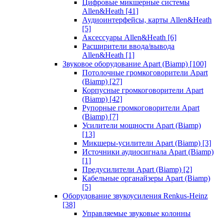
Цифровые микшерные системы
Allen&Heath
[41]
Аудиоинтерфейсы, карты Allen&Heath
[5]
Аксессуары Allen&Heath
[6]
Расширители ввода/вывода
Allen&Heath
[1]
Звуковое оборудование Apart (Biamp)
[100]
Потолочные громкоговорители Apart
(Biamp)
[27]
Корпусные громкоговорители Apart
(Biamp)
[42]
Рупорные громкоговорители Apart
(Biamp)
[7]
Усилители мощности Apart (Biamp)
[13]
Микшеры-усилители Apart (Biamp)
[3]
Источники аудиосигнала Apart (Biamp)
[1]
Предусилители Apart (Biamp)
[2]
Кабельные органайзеры Apart (Biamp)
[5]
Оборудование звукоусиления Renkus-Heinz
[38]
Управляемые звуковые колонны