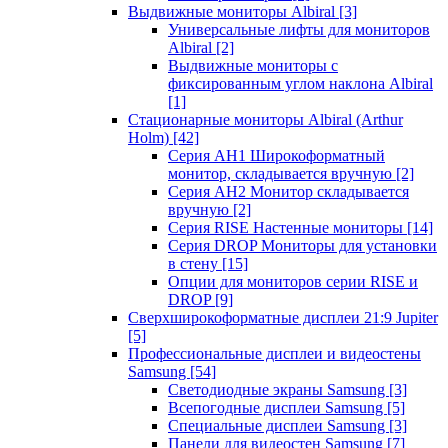
Выдвижные мониторы Albiral
[3]
Универсальные лифты для мониторов
Albiral
[2]
Выдвижные мониторы с
фиксированным углом наклона Albiral
[1]
Стационарные мониторы Albiral (Arthur
Holm)
[42]
Серия AH1 Широкоформатный
монитор, складывается вручную
[2]
Серия AH2 Монитор складывается
вручную
[2]
Серия RISE Настенные мониторы
[14]
Серия DROP Мониторы для установки
в стену
[15]
Опции для мониторов серии RISE и
DROP
[9]
Сверхширокоформатные дисплеи 21:9 Jupiter
[5]
Профессиональные дисплеи и видеостены
Samsung
[54]
Светодиодные экраны Samsung
[3]
Всепогодные дисплеи Samsung
[5]
Специальные дисплеи Samsung
[3]
Панели для видеостен Samsung
[7]