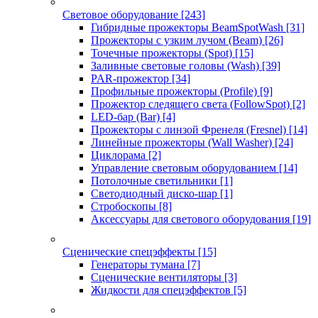
Световое оборудование
[243]
Гибридные прожекторы BeamSpotWash
[31]
Прожекторы с узким лучом (Beam)
[26]
Точечные прожекторы (Spot)
[15]
Заливные световые головы (Wash)
[39]
PAR-прожектор
[34]
Профильные прожекторы (Profile)
[9]
Прожектор следящего света (FollowSpot)
[2]
LED-бар (Bar)
[4]
Прожекторы с линзой Френеля (Fresnel)
[14]
Линейные прожекторы (Wall Washer)
[24]
Циклорама
[2]
Управление световым оборудованием
[14]
Потолочные светильники
[1]
Светодиодный диско-шар
[1]
Стробоскопы
[8]
Аксессуары для светового оборудования
[19]
Сценические спецэффекты
[15]
Генераторы тумана
[7]
Сценические вентиляторы
[3]
Жидкости для спецэффектов
[5]