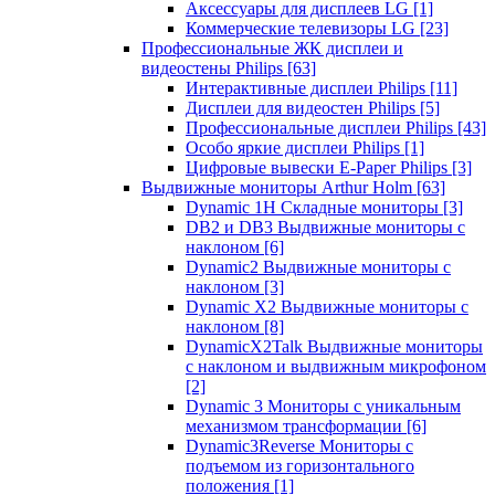
Аксессуары для дисплеев LG
[1]
Коммерческие телевизоры LG
[23]
Профессиональные ЖК дисплеи и
видеостены Philips
[63]
Интерактивные дисплеи Philips
[11]
Дисплеи для видеостен Philips
[5]
Профессиональные дисплеи Philips
[43]
Особо яркие дисплеи Philips
[1]
Цифровые вывески E-Paper Philips
[3]
Выдвижные мониторы Arthur Holm
[63]
Dynamic 1Н Складные мониторы
[3]
DB2 и DB3 Выдвижные мониторы с
наклоном
[6]
Dynamic2 Выдвижные мониторы с
наклоном
[3]
Dynamic X2 Выдвижные мониторы с
наклоном
[8]
DynamicX2Talk Выдвижные мониторы
с наклоном и выдвижным микрофоном
[2]
Dynamic 3 Мониторы с уникальным
механизмом трансформации
[6]
Dynamic3Reverse Мониторы с
подъемом из горизонтального
положения
[1]