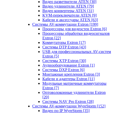
Видео разветвители ATEN
[30]
Видео удлинители ATEN
[79]
Видео конвертеры ATEN
[31]
KVM-переключатели ATEN
[9]
Кабели и аксессуары ATEN
[63]
Системы AV-коммутации Extron
[199]
Процессоры для видеостен Extron
[6]
Процессоры обработки видеосигналов
Extron
[22]
Коммутаторы Extron
[17]
Системы DTP Extron
[43]
USB для профессиональных AV-систем
Extron
[5]
Системы XTP Extron
[30]
Аудиооборудование Extron
[1]
Системы DXP Extron
[6]
Монтажные крепления Extron
[3]
Кабели и адаптеры Extron
[11]
Модульные матричные коммутаторы
Extron
[7]
Оптоволоконные удлинители Extron
[20]
Системы NAV Pro Extron
[28]
Системы AV-коммутации WyreStorm
[152]
Видео по IP WyreStorm
[35]