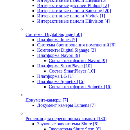
Интерактивные панели Hisense
[3]
Интерактивные дисплеи Philips
[12]
Интерактивные панели Samsung
[20]
Интерактивные панели Vivitek
[1]
Интерактивные панели Hikvision
[4]
Системы Digital Signage
[50]
Платформа Innes
[5]
Системы бронирования помещений
[6]
Комплекты Digital Signage
[3]
Платформа Navori
[9]
Состав платформы Navori
[9]
Платформа SmartPlayer
[10]
Состав SmartPlayer
[10]
Платформа LG
[1]
Платформа Spinetix
[16]
Состав платформы Spinetix
[16]
Документ-камеры
[7]
Документ-камеры Lumens
[7]
Решения для переговорных комнат
[130]
Звуковые экосистемы Shure
[6]
Экосистема Shure Stem
[6]