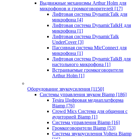
Выдвижные механизмы Arthur Holm для
микрофонов и громкоговорителей
[17]
Лифтовая система DynamicTalk для
микрофона
[4]
Лифтовая система DynamicTalkH для
микрофона
[1]
Лифтовая система DynamicTalk
UnderCover
[3]
Пассивная система MicConnect для
микрофона
[1]
Лифтовая система DynamicTalkB для
настольного микрофона
[1]
Встраиваемые громкоговорители
Arthur Holm
[1]
Оборудование звукоусиления
[1150]
Системы управления звуком Biamp
[186]
Tesira Цифровая медиаплатформа
Biamp
[76]
Crowd Mics Система для общения с
аудиторией Biamp
[1]
Система управления Biamp
[16]
Громкоговорители Biamp
[53]
Система звукоусиления Voltera Biamp