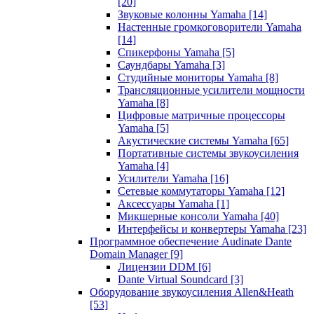
[20]
Звуковые колонны Yamaha
[14]
Настенные громкоговорители Yamaha
[14]
Спикерфоны Yamaha
[5]
Саундбары Yamaha
[3]
Студийные мониторы Yamaha
[8]
Трансляционные усилители мощности
Yamaha
[8]
Цифровые матричные процессоры
Yamaha
[5]
Акустические системы Yamaha
[65]
Портативные системы звукоусиления
Yamaha
[4]
Усилители Yamaha
[16]
Сетевые коммутаторы Yamaha
[12]
Аксессуары Yamaha
[1]
Микшерные консоли Yamaha
[40]
Интерфейсы и конвертеры Yamaha
[23]
Программное обеспечение Audinate Dante
Domain Manager
[9]
Лицензии DDM
[6]
Dante Virtual Soundcard
[3]
Оборудование звукоусиления Allen&Heath
[53]