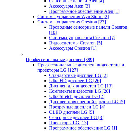
Сенсорные панели Aten
[4]
Аксессуары Aten
[3]
Программное обеспечение Aten
[1]
Системы управления WyreStorm
[2]
Системы управления Crestron
[23]
Проводные сенсорные панели Crestron
[10]
Системы управления Crestron
[7]
Видеосистемы Crestron
[5]
Аксессуары Crestron
[1]
Профессиональные дисплеи
[389]
Профессиональные дисплеи, видеостены и
проекторы LG
[127]
Стандартные дисплеи LG
[2]
Ultra HD дисплеи LG
[26]
Дисплеи для видеостен LG
[13]
Комплекты видеостен LG
[28]
Ultra Stretch дисплеи LG
[2]
Дисплеи повышенной яркости LG
[5]
Прозрачные дисплеи LG
[4]
OLED дисплеи LG
[5]
Сенсорные дисплеи LG
[3]
Проекторы LG
[13]
Программное обеспечение LG
[1]