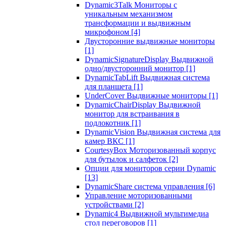
Dynamic3Talk Мониторы с
уникальным механизмом
трансформации и выдвижным
микрофоном
[4]
Двусторонние выдвижные мониторы
[1]
DynamicSignatureDisplay Выдвижной
одно/двусторонний монитор
[1]
DynamicTabLift Выдвижная система
для планшета
[1]
UnderCover Выдвижные мониторы
[1]
DynamicChairDisplay Выдвижной
монитор для встраивания в
подлокотник
[1]
DynamicVision Выдвижная система для
камер ВКС
[1]
CourtesyBox Моторизованный корпус
для бутылок и салфеток
[2]
Опции для мониторов серии Dynamic
[13]
DynamicShare система управления
[6]
Управление моторизованными
устройствами
[2]
Dynamic4 Выдвижной мультимедиа
стол переговоров
[1]