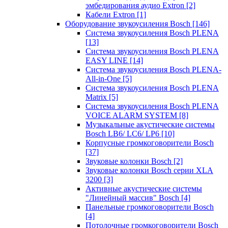
эмбедирования аудио Extron
[2]
Кабели Extron
[1]
Оборудование звукоусиления Bosch
[146]
Система звукоусиления Bosch PLENA
[13]
Система звукоусиления Bosch PLENA
EASY LINE
[14]
Система звукоусиления Bosch PLENA-
All-in-One
[5]
Система звукоусиления Bosch PLENA
Matrix
[5]
Система звукоусиления Bosch PLENA
VOICE ALARM SYSTEM
[8]
Музыкальные акустические системы
Bosch LB6/ LC6/ LP6
[10]
Корпусные громкоговорители Bosch
[37]
Звуковые колонки Bosch
[2]
Звуковые колонки Bosch серии XLA
3200
[3]
Активные акустические системы
"Линейный массив" Bosch
[4]
Панельные громкоговорители Bosch
[4]
Потолочные громкоговорители Bosch