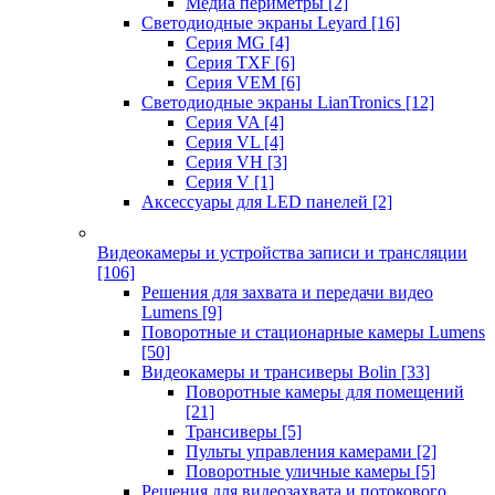
Медиа периметры
[2]
Светодиодные экраны Leyard
[16]
Серия MG
[4]
Серия TXF
[6]
Серия VEM
[6]
Светодиодные экраны LianTronics
[12]
Серия VA
[4]
Серия VL
[4]
Серия VH
[3]
Серия V
[1]
Аксессуары для LED панелей
[2]
Видеокамеры и устройства записи и трансляции
[106]
Решения для захвата и передачи видео
Lumens
[9]
Поворотные и стационарные камеры Lumens
[50]
Видеокамеры и трансиверы Bolin
[33]
Поворотные камеры для помещений
[21]
Трансиверы
[5]
Пульты управления камерами
[2]
Поворотные уличные камеры
[5]
Решения для видеозахвата и потокового