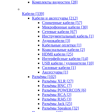
Комплекты видеостен
[28]
Кабели
[339]
Кабели и аксессуары
[212]
Спикерные кабели
[57]
Микрофонные кабели
[30]
Сетевые кабели
[67]
Инструментальный кабель
[1]
Аудиокабели
[3]
Кабельные оплетки
[1]
Коаксиальные кабели
[2]
HDMI кабели
[25]
Интерфейсные кабели
[14]
USB кабели / удлинители
[10]
Силовые кабели
[1]
Аксессуары
[1]
Разъёмы
[102]
Разъёмы XLR
[27]
Разъёмы BNC
[7]
Разъёмы POWERCON
[6]
Разъёмы RCA
[2]
Разъёмы RJ45
[3]
Разъёмы Jack
[25]
Разъёмы Speakon
[32]