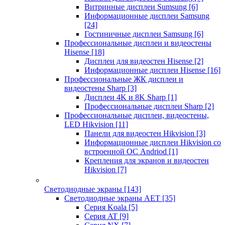
Витринные дисплеи Sumsung
[6]
Информационные дисплеи Samsung
[24]
Гостиничные дисплеи Samsung
[6]
Профессиональные дисплеи и видеостены
Hisense
[18]
Дисплеи для видеостен Hisense
[2]
Информационные дисплеи Hisense
[16]
Профессиональные ЖК дисплеи и
видеостены Sharp
[3]
Дисплеи 4K и 8K Sharp
[1]
Профессиональные дисплеи Sharp
[2]
Профессиональные дисплеи, видеостены,
LED Hikvision
[11]
Панели для видеостен Hikvision
[3]
Информационные дисплеи Hikvision со
встроенной ОС Andriod
[1]
Крепления для экранов и видеостен
Hikvision
[7]
Светодиодные экраны
[143]
Светодиодные экраны AET
[35]
Cерия Koala
[5]
Серия AT
[9]