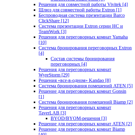
Решения для совместной работы Vivitek
[4]
Шлюз для совместной работы Extron
[1]
Беспроводная система презентации Barco
ClickShare
[12]
Система презентации Extron серии HC и
TeamWork
[3]
Решения для переговорных комнат Yamaha
[10]
Система бронирования переговорных Extron
[4]
Состав системы бронирования
переговорных
[4]
Решения для переговорных комнат
WyreStorm
[29]
Решения «все-в-одном» Kandao
[8]
Система бронирования помещений ATEN
[5]
Решение для переговорных комнат Gonsin
[1]
Система бронирования помещений Biamp
[2]
Решения для переговорных комнат
TaverLAB
[3]
BYOD/BYOM-решения
[3]
Решение для переговорных комнат ATEN
[2]
Решение для переговорных комнат Biamp
[40]