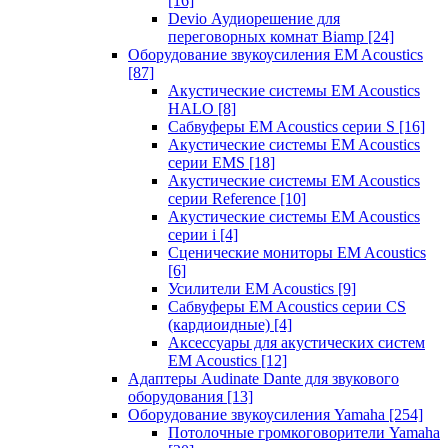
[16]
Devio Аудиорешение для
переговорных комнат Biamp
[24]
Оборудование звукоусиления EM Acoustics
[87]
Акустические системы EM Acoustics
HALO
[8]
Сабвуферы EM Acoustics серии S
[16]
Акустические системы EM Acoustics
серии EMS
[18]
Акустические системы EM Acoustics
серии Reference
[10]
Акустические системы EM Acoustics
серии i
[4]
Сценические мониторы EM Acoustics
[6]
Усилители EM Acoustics
[9]
Сабвуферы EM Acoustics серии CS
(кардиоидные)
[4]
Аксессуары для акустических систем
EM Acoustics
[12]
Адаптеры Audinate Dante для звукового
оборудования
[13]
Оборудование звукоусиления Yamaha
[254]
Потолочные громкоговорители Yamaha