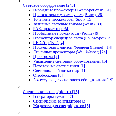
Световое оборудование
[243]
Гибридные прожекторы BeamSpotWash
[31]
Прожекторы с узким лучом (Beam)
[26]
Точечные прожекторы (Spot)
[15]
Заливные световые головы (Wash)
[39]
PAR-прожектор
[34]
Профильные прожекторы (Profile)
[9]
Прожектор следящего света (FollowSpot)
[2]
LED-бар (Bar)
[4]
Прожекторы с линзой Френеля (Fresnel)
[14]
Линейные прожекторы (Wall Washer)
[24]
Циклорама
[2]
Управление световым оборудованием
[14]
Потолочные светильники
[1]
Светодиодный диско-шар
[1]
Стробоскопы
[8]
Аксессуары для светового оборудования
[19]
Сценические спецэффекты
[15]
Генераторы тумана
[7]
Сценические вентиляторы
[3]
Жидкости для спецэффектов
[5]