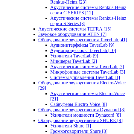
Renkus-Heinz
[23]
Акустические системы Renkus-Heinz
серии C SERIES
[12]
Акустические системы Renkus-Heinz
серии S Series
[3]
Акустические системы TEFRA
[15]
Звуковое оборудование ATEN
[7]
Оборудование звукоусиления TaverLab
[41]
Аудиоинтерфейсы TaverLab
[9]
Аудиопроцессоры TaverLab
[10]
Усилители TaverLab
[9]
Микшеры TaverLab
[2]
Акустические системы TaverLab
[7]
Микрофонные системы TaverLab
[3]
Системы управления TaverLab
[1]
Оборудование звукоусиления Electro-Voice
[29]
Акустические системы Electro-Voice
[21]
Сабвуферы Electro-Voice
[8]
Оборудование звукоусиления Dynacord
[8]
Усилители мощности Dynacord
[8]
Оборудование звукоусиления SHURE
[9]
Усилители Shure
[1]
Громкоговорители Shure
[8]