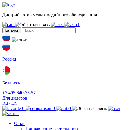
Дистрибьютор мультимедийного оборудования
Каталог
Россия
Беларусь
+7 495 640-75-57
Для дилеров
Ru
/
En
0
0
0
О нас
Направление деятельности