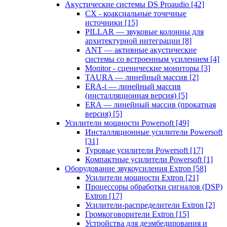
Акустические системы DS Proaudio
[42]
CX - коаксиальные точечные
источники
[15]
PILLAR — звуковые колонны для
архитектурной интеграции
[8]
ANT — активные акустические
системы со встроенным усилением
[4]
Monitor - сценические мониторы
[3]
TAURA — линейный массив
[2]
ERA-i — линейный массив
(инсталляционная версия)
[5]
ERA — линейный массив (прокатная
версия)
[5]
Усилители мощности Powersoft
[49]
Инсталляционные усилители Powersoft
[31]
Туровые усилители Powersoft
[17]
Компактные усилители Powersoft
[1]
Оборудование звукоусиления Extron
[58]
Усилители мощности Extron
[21]
Процессоры обработки сигналов (DSP)
Extron
[17]
Усилители-распределители Extron
[2]
Громкоговорители Extron
[15]
Устройства для деэмбедирования и