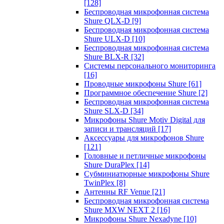
[128]
Беспроводная микрофонная система
Shure QLX-D
[9]
Беспроводная микрофонная система
Shure ULX-D
[10]
Беспроводная микрофонная система
Shure BLX-R
[32]
Системы персонального мониторинга
[16]
Проводные микрофоны Shure
[61]
Программное обеспечение Shure
[2]
Беспроводная микрофонная система
Shure SLX-D
[34]
Микрофоны Shure Motiv Digital для
записи и трансляций
[17]
Аксессуары для микрофонов Shure
[121]
Головные и петличные микрофоны
Shure DuraPlex
[14]
Субминиатюрные микрофоны Shure
TwinPlex
[8]
Антенны RF Venue
[21]
Беспроводная микрофонная система
Shure MXW NEXT 2
[16]
Микрофоны Shure Nexadyne
[10]