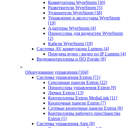
Коммутаторы WyreStorm
[30]
Разветвители WyreStorm
[5]
Удлинители WyreStorm
[38]
Управление и аксессуары WyreStorm
[19]
Адаптеры WyreStorm
[4]
Процессоры для видеостен WyreStorm
[2]
Кабели WyreStorm
[19]
Системы AV коммутации Lumens
[4]
Передача аудио / видео по IP Lumens
[4]
Видеоконтроллеры и ПО Forsite
[8]
Оборудование управления
[104]
Системы управления Extron
[71]
Сенсорные панели Extron
[22]
Процессоры управления Extron
[9]
Лючки Extron
[13]
Контроллеры Extron MediaLink
[11]
Кнопочные панели Extron
[7]
Сетевые кнопочные панели Extron
[8]
Контроллеры рабочего пространства
Extron
[1]
Системы управления Aten
[8]