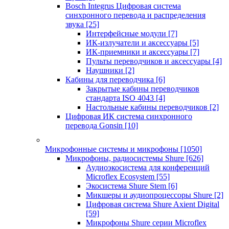
Bosch Integrus Цифровая система
синхронного перевода и распределения
звука
[25]
Интерфейсные модули
[7]
ИК-излучатели и аксессуары
[5]
ИК-приемники и аксессуары
[7]
Пульты переводчиков и аксессуары
[4]
Наушники
[2]
Кабины для переводчика
[6]
Закрытые кабины переводчиков
стандарта ISO 4043
[4]
Настольные кабины переводчиков
[2]
Цифровая ИК система синхронного
перевода Gonsin
[10]
Микрофонные системы и микрофоны
[1050]
Микрофоны, радиосистемы Shure
[626]
Аудиоэкосистема для конференций
Microflex Ecosystem
[55]
Экосистема Shure Stem
[6]
Микшеры и аудиопроцессоры Shure
[2]
Цифровая система Shure Axient Digital
[59]
Микрофоны Shure серии Microflex