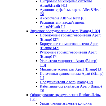
Цифровые микшерные системы
Allen&Heath
[41]
Аудиоинтерфейсы, карты Allen&Heath
[5]
Аксессуары Allen&Heath
[6]
Расширители ввода/вывода
Allen&Heath
[1]
Звуковое оборудование Apart (Biamp)
[100]
Потолочные громкоговорители Apart
(Biamp)
[27]
Корпусные громкоговорители Apart
(Biamp)
[42]
Рупорные громкоговорители Apart
(Biamp)
[7]
Усилители мощности Apart (Biamp)
[13]
Микшеры-усилители Apart (Biamp)
[3]
Источники аудиосигнала Apart (Biamp)
[1]
Предусилители Apart (Biamp)
[2]
Кабельные органайзеры Apart (Biamp)
[5]
Оборудование звукоусиления Renkus-Heinz
[38]
Управляемые звуковые колонны