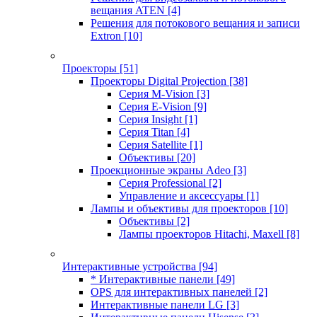
вещания ATEN
[4]
Решения для потокового вещания и записи
Extron
[10]
Проекторы
[51]
Проекторы Digital Projection
[38]
Серия M-Vision
[3]
Серия E-Vision
[9]
Серия Insight
[1]
Серия Titan
[4]
Серия Satellite
[1]
Объективы
[20]
Проекционные экраны Adeo
[3]
Серия Professional
[2]
Управление и аксессуары
[1]
Лампы и объективы для проекторов
[10]
Объективы
[2]
Лампы проекторов Hitachi, Maxell
[8]
Интерактивные устройства
[94]
* Интерактивные панели
[49]
OPS для интерактивных панелей
[2]
Интерактивные панели LG
[3]