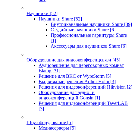
Наушники
[52]
Наушники Shure
[52]
Внутриканальные наушники Shure
[39]
Студийные наушники Shure
[6]
Профессиональные гарнитуры Shure
[1]
Аксессуары для наушников Shure
[6]
Оборудование для видеоконференцсвязи
[45]
Аудиорешение для переговорных комнат
Biamp
[31]
Решение для ВКС от WyreStorm
[5]
Выдвижные решения Arthur Holm
[3]
Решения для видеоконференций Hikvision
[2]
Оборудование для аудио- и
видеоконференций Gonsin
[1]
Решения для видеоконференций TaverLAB
[3]
Шоу-оборудование
[5]
Медиасерверы
[5]