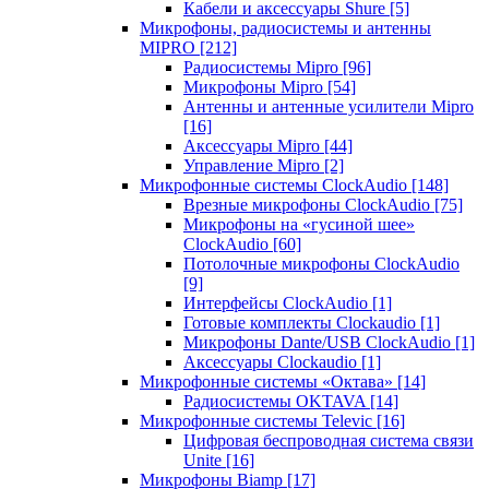
Кабели и аксессуары Shure
[5]
Микрофоны, радиосистемы и антенны
MIPRO
[212]
Радиосистемы Mipro
[96]
Микрофоны Mipro
[54]
Антенны и антенные усилители Mipro
[16]
Аксессуары Mipro
[44]
Управление Mipro
[2]
Микрофонные системы ClockAudio
[148]
Врезные микрофоны ClockAudio
[75]
Микрофоны на «гусиной шее»
ClockAudio
[60]
Потолочные микрофоны ClockAudio
[9]
Интерфейсы ClockAudio
[1]
Готовые комплекты Clockaudio
[1]
Микрофоны Dante/USB ClockAudio
[1]
Аксессуары Clockaudio
[1]
Микрофонные системы «Октава»
[14]
Радиосистемы OKTAVA
[14]
Микрофонные системы Televic
[16]
Цифровая беспроводная система связи
Unite
[16]
Микрофоны Biamp
[17]