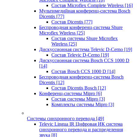
Состав Microflex Complete Wireless
[16]
Мультимедийная конференц-система Bosch
Dicentis
[77]
Состав Dicentis
[77]
Беспроводная конференц-система Shure
Microflex Wireless
[25]
Состав системы Shure Microflex
Wireless
[25]
Дискуссионная система Televic D-Cerno
[19]
Состав Televic D-Cerno
[19]
Дискуссионная система Bosch CCS 1000 D
[14]
Состав Bosch CCS 1000 D
[14]
Беспроводная конференц-система Bosch
Dicentis
[12]
Состав Dicentis Bosch
[12]
Конференц-системы Mipro
[6]
Состав системы Mipro
[3]
Комплекты системы Mipro
[3]
Системы синхронного перевода
[49]
Televic Lingua IR Цифровая ИК система
синхронного перевода и распределения
звука
[8]