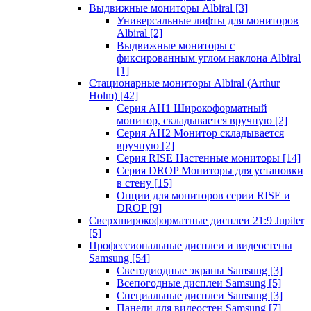
Выдвижные мониторы Albiral
[3]
Универсальные лифты для мониторов
Albiral
[2]
Выдвижные мониторы с
фиксированным углом наклона Albiral
[1]
Стационарные мониторы Albiral (Arthur
Holm)
[42]
Серия AH1 Широкоформатный
монитор, складывается вручную
[2]
Серия AH2 Монитор складывается
вручную
[2]
Серия RISE Настенные мониторы
[14]
Серия DROP Мониторы для установки
в стену
[15]
Опции для мониторов серии RISE и
DROP
[9]
Сверхширокоформатные дисплеи 21:9 Jupiter
[5]
Профессиональные дисплеи и видеостены
Samsung
[54]
Светодиодные экраны Samsung
[3]
Всепогодные дисплеи Samsung
[5]
Специальные дисплеи Samsung
[3]
Панели для видеостен Samsung
[7]