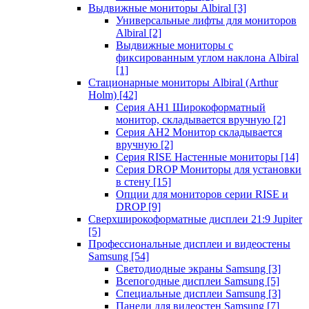
Выдвижные мониторы Albiral
[3]
Универсальные лифты для мониторов
Albiral
[2]
Выдвижные мониторы с
фиксированным углом наклона Albiral
[1]
Стационарные мониторы Albiral (Arthur
Holm)
[42]
Серия AH1 Широкоформатный
монитор, складывается вручную
[2]
Серия AH2 Монитор складывается
вручную
[2]
Серия RISE Настенные мониторы
[14]
Серия DROP Мониторы для установки
в стену
[15]
Опции для мониторов серии RISE и
DROP
[9]
Сверхширокоформатные дисплеи 21:9 Jupiter
[5]
Профессиональные дисплеи и видеостены
Samsung
[54]
Светодиодные экраны Samsung
[3]
Всепогодные дисплеи Samsung
[5]
Специальные дисплеи Samsung
[3]
Панели для видеостен Samsung
[7]