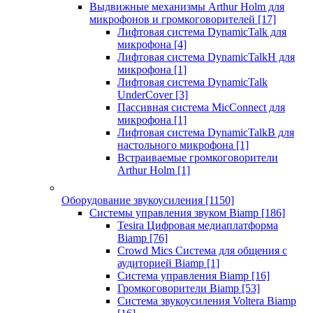
Выдвижные механизмы Arthur Holm для
микрофонов и громкоговорителей
[17]
Лифтовая система DynamicTalk для
микрофона
[4]
Лифтовая система DynamicTalkH для
микрофона
[1]
Лифтовая система DynamicTalk
UnderCover
[3]
Пассивная система MicConnect для
микрофона
[1]
Лифтовая система DynamicTalkB для
настольного микрофона
[1]
Встраиваемые громкоговорители
Arthur Holm
[1]
Оборудование звукоусиления
[1150]
Системы управления звуком Biamp
[186]
Tesira Цифровая медиаплатформа
Biamp
[76]
Crowd Mics Система для общения с
аудиторией Biamp
[1]
Система управления Biamp
[16]
Громкоговорители Biamp
[53]
Система звукоусиления Voltera Biamp