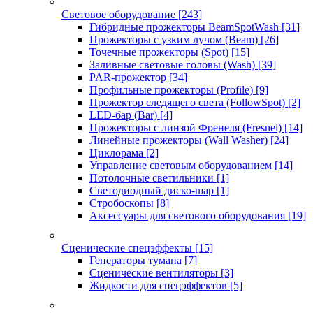
Световое оборудование
[243]
Гибридные прожекторы BeamSpotWash
[31]
Прожекторы с узким лучом (Beam)
[26]
Точечные прожекторы (Spot)
[15]
Заливные световые головы (Wash)
[39]
PAR-прожектор
[34]
Профильные прожекторы (Profile)
[9]
Прожектор следящего света (FollowSpot)
[2]
LED-бар (Bar)
[4]
Прожекторы с линзой Френеля (Fresnel)
[14]
Линейные прожекторы (Wall Washer)
[24]
Циклорама
[2]
Управление световым оборудованием
[14]
Потолочные светильники
[1]
Светодиодный диско-шар
[1]
Стробоскопы
[8]
Аксессуары для светового оборудования
[19]
Сценические спецэффекты
[15]
Генераторы тумана
[7]
Сценические вентиляторы
[3]
Жидкости для спецэффектов
[5]