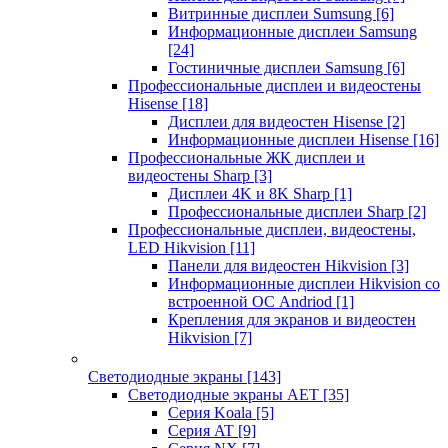
Витринные дисплеи Sumsung
[6]
Информационные дисплеи Samsung
[24]
Гостиничные дисплеи Samsung
[6]
Профессиональные дисплеи и видеостены
Hisense
[18]
Дисплеи для видеостен Hisense
[2]
Информационные дисплеи Hisense
[16]
Профессиональные ЖК дисплеи и
видеостены Sharp
[3]
Дисплеи 4K и 8K Sharp
[1]
Профессиональные дисплеи Sharp
[2]
Профессиональные дисплеи, видеостены,
LED Hikvision
[11]
Панели для видеостен Hikvision
[3]
Информационные дисплеи Hikvision со
встроенной ОС Andriod
[1]
Крепления для экранов и видеостен
Hikvision
[7]
Светодиодные экраны
[143]
Светодиодные экраны AET
[35]
Cерия Koala
[5]
Серия AT
[9]