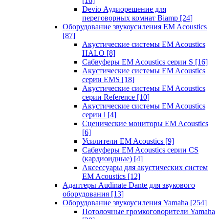
[16]
Devio Аудиорешение для
переговорных комнат Biamp
[24]
Оборудование звукоусиления EM Acoustics
[87]
Акустические системы EM Acoustics
HALO
[8]
Сабвуферы EM Acoustics серии S
[16]
Акустические системы EM Acoustics
серии EMS
[18]
Акустические системы EM Acoustics
серии Reference
[10]
Акустические системы EM Acoustics
серии i
[4]
Сценические мониторы EM Acoustics
[6]
Усилители EM Acoustics
[9]
Сабвуферы EM Acoustics серии CS
(кардиоидные)
[4]
Аксессуары для акустических систем
EM Acoustics
[12]
Адаптеры Audinate Dante для звукового
оборудования
[13]
Оборудование звукоусиления Yamaha
[254]
Потолочные громкоговорители Yamaha