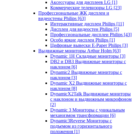
Аксессуары для дисплеев LG
[1]
Коммерческие телевизоры LG
[23]
Профессиональные ЖК дисплеи и
видеостены Philips
[63]
Интерактивные дисплеи Philips
[11]
Дисплеи для видеостен Philips
[5]
Профессиональные дисплеи Philips
[43]
Особо яркие дисплеи Philips
[1]
Цифровые вывески E-Paper Philips
[3]
Выдвижные мониторы Arthur Holm
[63]
Dynamic 1Н Складные мониторы
[3]
DB2 и DB3 Выдвижные мониторы с
наклоном
[6]
Dynamic2 Выдвижные мониторы с
наклоном
[3]
Dynamic X2 Выдвижные мониторы с
наклоном
[8]
DynamicX2Talk Выдвижные мониторы
с наклоном и выдвижным микрофоном
[2]
Dynamic 3 Мониторы с уникальным
механизмом трансформации
[6]
Dynamic3Reverse Мониторы с
подъемом из горизонтального
положения
[1]