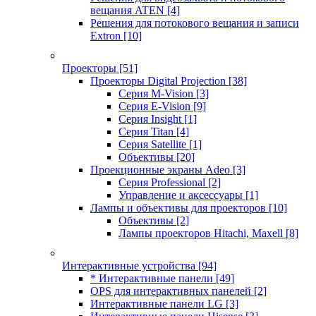
вещания ATEN
[4]
Решения для потокового вещания и записи
Extron
[10]
Проекторы
[51]
Проекторы Digital Projection
[38]
Серия M-Vision
[3]
Серия E-Vision
[9]
Серия Insight
[1]
Серия Titan
[4]
Серия Satellite
[1]
Объективы
[20]
Проекционные экраны Adeo
[3]
Серия Professional
[2]
Управление и аксессуары
[1]
Лампы и объективы для проекторов
[10]
Объективы
[2]
Лампы проекторов Hitachi, Maxell
[8]
Интерактивные устройства
[94]
* Интерактивные панели
[49]
OPS для интерактивных панелей
[2]
Интерактивные панели LG
[3]