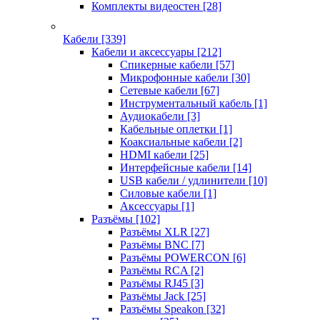
Комплекты видеостен
[28]
Кабели
[339]
Кабели и аксессуары
[212]
Спикерные кабели
[57]
Микрофонные кабели
[30]
Сетевые кабели
[67]
Инструментальный кабель
[1]
Аудиокабели
[3]
Кабельные оплетки
[1]
Коаксиальные кабели
[2]
HDMI кабели
[25]
Интерфейсные кабели
[14]
USB кабели / удлинители
[10]
Силовые кабели
[1]
Аксессуары
[1]
Разъёмы
[102]
Разъёмы XLR
[27]
Разъёмы BNC
[7]
Разъёмы POWERCON
[6]
Разъёмы RCA
[2]
Разъёмы RJ45
[3]
Разъёмы Jack
[25]
Разъёмы Speakon
[32]