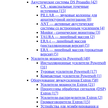
Акустические системы DS Proaudio
[42]
CX - коаксиальные точечные
источники
[15]
PILLAR — звуковые колонны для
архитектурной интеграции
[8]
ANT — активные акустические
системы со встроенным усилением
[4]
Monitor - сценические мониторы
[3]
TAURA — линейный массив
[2]
ERA-i — линейный массив
(инсталляционная версия)
[5]
ERA — линейный массив (прокатная
версия)
[5]
Усилители мощности Powersoft
[49]
Инсталляционные усилители Powersoft
[31]
Туровые усилители Powersoft
[17]
Компактные усилители Powersoft
[1]
Оборудование звукоусиления Extron
[58]
Усилители мощности Extron
[21]
Процессоры обработки сигналов (DSP)
Extron
[17]
Усилители-распределители Extron
[2]
Громкоговорители Extron
[15]
Устройства для деэмбедирования и