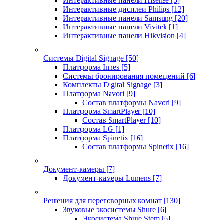
Интерактивные панели Hisense
[3]
Интерактивные дисплеи Philips
[12]
Интерактивные панели Samsung
[20]
Интерактивные панели Vivitek
[1]
Интерактивные панели Hikvision
[4]
Системы Digital Signage
[50]
Платформа Innes
[5]
Системы бронирования помещений
[6]
Комплекты Digital Signage
[3]
Платформа Navori
[9]
Состав платформы Navori
[9]
Платформа SmartPlayer
[10]
Состав SmartPlayer
[10]
Платформа LG
[1]
Платформа Spinetix
[16]
Состав платформы Spinetix
[16]
Документ-камеры
[7]
Документ-камеры Lumens
[7]
Решения для переговорных комнат
[130]
Звуковые экосистемы Shure
[6]
Экосистема Shure Stem
[6]