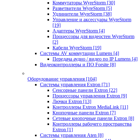
Коммутаторы WyreStorm
[30]
Разветвители WyreStorm
[5]
Удлинители WyreStorm
[38]
Управление и аксессуары WyreStorm
[19]
Адаптеры WyreStorm
[4]
Процессоры для видеостен WyreStorm
[2]
Кабели WyreStorm
[19]
Системы AV коммутации Lumens
[4]
Передача аудио / видео по IP Lumens
[4]
Видеоконтроллеры и ПО Forsite
[8]
Оборудование управления
[104]
Системы управления Extron
[71]
Сенсорные панели Extron
[22]
Процессоры управления Extron
[9]
Лючки Extron
[13]
Контроллеры Extron MediaLink
[11]
Кнопочные панели Extron
[7]
Сетевые кнопочные панели Extron
[8]
Контроллеры рабочего пространства
Extron
[1]
Системы управления Aten
[8]