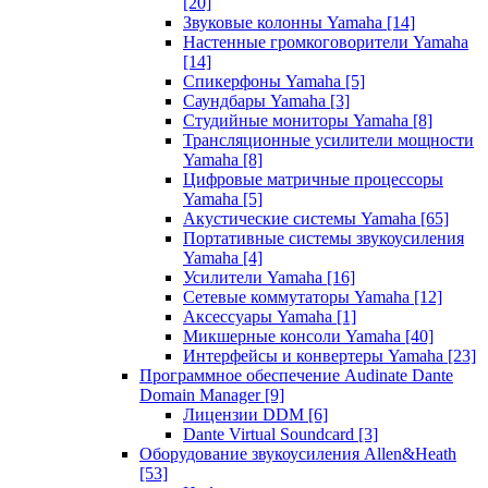
[20]
Звуковые колонны Yamaha
[14]
Настенные громкоговорители Yamaha
[14]
Спикерфоны Yamaha
[5]
Саундбары Yamaha
[3]
Студийные мониторы Yamaha
[8]
Трансляционные усилители мощности
Yamaha
[8]
Цифровые матричные процессоры
Yamaha
[5]
Акустические системы Yamaha
[65]
Портативные системы звукоусиления
Yamaha
[4]
Усилители Yamaha
[16]
Сетевые коммутаторы Yamaha
[12]
Аксессуары Yamaha
[1]
Микшерные консоли Yamaha
[40]
Интерфейсы и конвертеры Yamaha
[23]
Программное обеспечение Audinate Dante
Domain Manager
[9]
Лицензии DDM
[6]
Dante Virtual Soundcard
[3]
Оборудование звукоусиления Allen&Heath
[53]