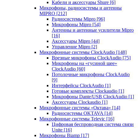
Кабели и аксессуары Shure
[6]
Микрофоны, радиосистемы и антенны
MIPRO
[212]
Радиосистемы Mipro
[96]
Микрофоны Mipro
[54]
Антенны и антенные усилители Mipro
[16]
Аксессуары Mipro
[44]
Управление Mipro
[2]
Микрофонные системы ClockAudio
[148]
Врезные микрофоны ClockAudio
[75]
Микрофоны на «гусиной шее»
ClockAudio
[60]
Потолочные микрофоны ClockAudio
[9]
Интерфейсы ClockAudio
[1]
Готовые комплекты Clockaudio
[1]
Микрофоны Dante/USB ClockAudio
[1]
Аксессуары Clockaudio
[1]
Микрофонные системы «Октава»
[14]
Радиосистемы OKTAVA
[14]
Микрофонные системы Televic
[16]
Цифровая беспроводная система связи
Unite
[16]
Микрофоны Biamp
[17]