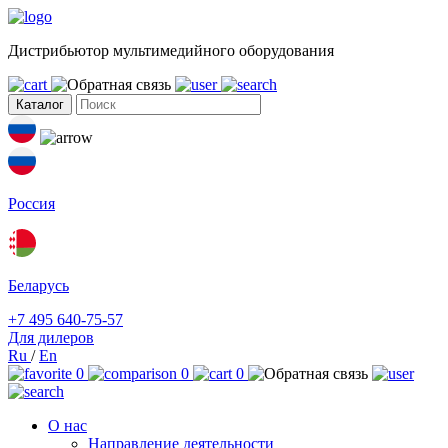
Дистрибьютор мультимедийного оборудования
Каталог
Россия
Беларусь
+7 495 640-75-57
Для дилеров
Ru
/
En
0
0
0
О нас
Направление деятельности