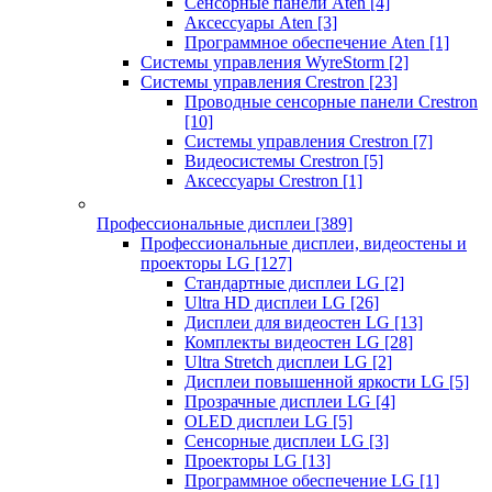
Сенсорные панели Aten
[4]
Аксессуары Aten
[3]
Программное обеспечение Aten
[1]
Системы управления WyreStorm
[2]
Системы управления Crestron
[23]
Проводные сенсорные панели Crestron
[10]
Системы управления Crestron
[7]
Видеосистемы Crestron
[5]
Аксессуары Crestron
[1]
Профессиональные дисплеи
[389]
Профессиональные дисплеи, видеостены и
проекторы LG
[127]
Стандартные дисплеи LG
[2]
Ultra HD дисплеи LG
[26]
Дисплеи для видеостен LG
[13]
Комплекты видеостен LG
[28]
Ultra Stretch дисплеи LG
[2]
Дисплеи повышенной яркости LG
[5]
Прозрачные дисплеи LG
[4]
OLED дисплеи LG
[5]
Сенсорные дисплеи LG
[3]
Проекторы LG
[13]
Программное обеспечение LG
[1]