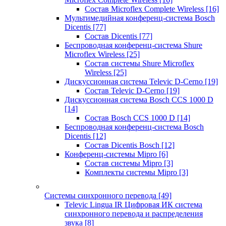
Состав Microflex Complete Wireless
[16]
Мультимедийная конференц-система Bosch
Dicentis
[77]
Состав Dicentis
[77]
Беспроводная конференц-система Shure
Microflex Wireless
[25]
Состав системы Shure Microflex
Wireless
[25]
Дискуссионная система Televic D-Cerno
[19]
Состав Televic D-Cerno
[19]
Дискуссионная система Bosch CCS 1000 D
[14]
Состав Bosch CCS 1000 D
[14]
Беспроводная конференц-система Bosch
Dicentis
[12]
Состав Dicentis Bosch
[12]
Конференц-системы Mipro
[6]
Состав системы Mipro
[3]
Комплекты системы Mipro
[3]
Системы синхронного перевода
[49]
Televic Lingua IR Цифровая ИК система
синхронного перевода и распределения
звука
[8]