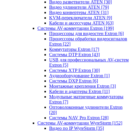
Видео разветвители ATEN
[30]
Видео удлинители ATEN
[79]
Видео конвертеры ATEN
[31]
KVM-переключатели ATEN
[9]
Кабели и аксессуары ATEN
[63]
Системы AV-коммутации Extron
[199]
Процессоры для видеостен Extron
[6]
Процессоры обработки видеосигналов
Extron
[22]
Коммутаторы Extron
[17]
Системы DTP Extron
[43]
USB для профессиональных AV-систем
Extron
[5]
Системы XTP Extron
[30]
Аудиооборудование Extron
[1]
Системы DXP Extron
[6]
Монтажные крепления Extron
[3]
Кабели и адаптеры Extron
[11]
Модульные матричные коммутаторы
Extron
[7]
Оптоволоконные удлинители Extron
[20]
Системы NAV Pro Extron
[28]
Системы AV-коммутации WyreStorm
[152]
Видео по IP WyreStorm
[35]