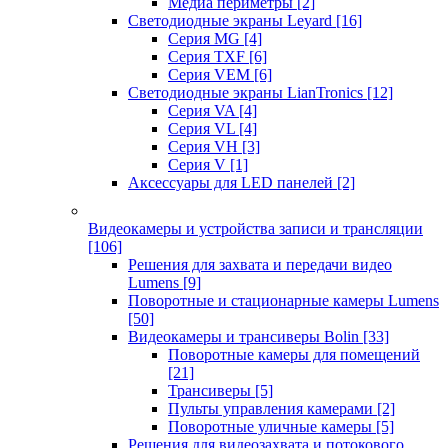
Медиа периметры
[2]
Светодиодные экраны Leyard
[16]
Серия MG
[4]
Серия TXF
[6]
Серия VEM
[6]
Светодиодные экраны LianTronics
[12]
Серия VA
[4]
Серия VL
[4]
Серия VH
[3]
Серия V
[1]
Аксессуары для LED панелей
[2]
Видеокамеры и устройства записи и трансляции
[106]
Решения для захвата и передачи видео
Lumens
[9]
Поворотные и стационарные камеры Lumens
[50]
Видеокамеры и трансиверы Bolin
[33]
Поворотные камеры для помещений
[21]
Трансиверы
[5]
Пульты управления камерами
[2]
Поворотные уличные камеры
[5]
Решения для видеозахвата и потокового