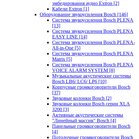
эмбедирования аудио Extron
[2]
Кабели Extron
[1]
Оборудование звукоусиления Bosch
[146]
Система звукоусиления Bosch PLENA
[13]
Система звукоусиления Bosch PLENA
EASY LINE
[14]
Система звукоусиления Bosch PLENA-
All-in-One
[5]
Система звукоусиления Bosch PLENA
Matrix
[5]
Система звукоусиления Bosch PLENA
VOICE ALARM SYSTEM
[8]
Музыкальные акустические системы
Bosch LB6/ LC6/ LP6
[10]
Корпусные громкоговорители Bosch
[37]
Звуковые колонки Bosch
[2]
Звуковые колонки Bosch серии XLA
3200
[3]
Активные акустические системы
"Линейный массив" Bosch
[4]
Панельные громкоговорители Bosch
[4]
Потолочные громкоговорители Bosch