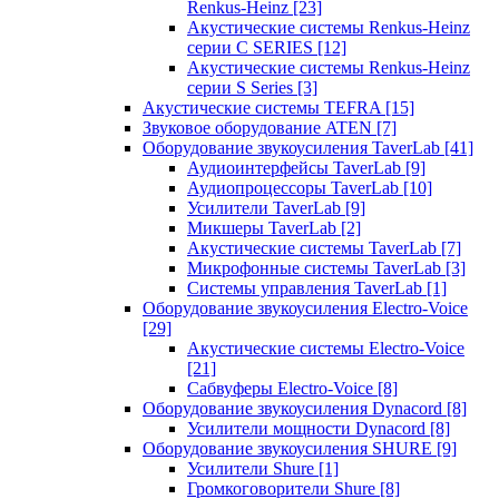
Renkus-Heinz
[23]
Акустические системы Renkus-Heinz
серии C SERIES
[12]
Акустические системы Renkus-Heinz
серии S Series
[3]
Акустические системы TEFRA
[15]
Звуковое оборудование ATEN
[7]
Оборудование звукоусиления TaverLab
[41]
Аудиоинтерфейсы TaverLab
[9]
Аудиопроцессоры TaverLab
[10]
Усилители TaverLab
[9]
Микшеры TaverLab
[2]
Акустические системы TaverLab
[7]
Микрофонные системы TaverLab
[3]
Системы управления TaverLab
[1]
Оборудование звукоусиления Electro-Voice
[29]
Акустические системы Electro-Voice
[21]
Сабвуферы Electro-Voice
[8]
Оборудование звукоусиления Dynacord
[8]
Усилители мощности Dynacord
[8]
Оборудование звукоусиления SHURE
[9]
Усилители Shure
[1]
Громкоговорители Shure
[8]