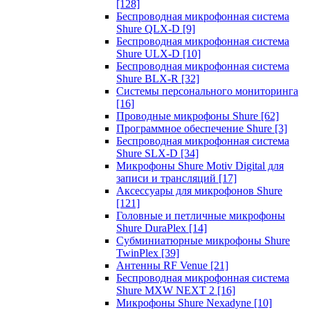
[128]
Беспроводная микрофонная система
Shure QLX-D
[9]
Беспроводная микрофонная система
Shure ULX-D
[10]
Беспроводная микрофонная система
Shure BLX-R
[32]
Системы персонального мониторинга
[16]
Проводные микрофоны Shure
[62]
Программное обеспечение Shure
[3]
Беспроводная микрофонная система
Shure SLX-D
[34]
Микрофоны Shure Motiv Digital для
записи и трансляций
[17]
Аксессуары для микрофонов Shure
[121]
Головные и петличные микрофоны
Shure DuraPlex
[14]
Субминиатюрные микрофоны Shure
TwinPlex
[39]
Антенны RF Venue
[21]
Беспроводная микрофонная система
Shure MXW NEXT 2
[16]
Микрофоны Shure Nexadyne
[10]