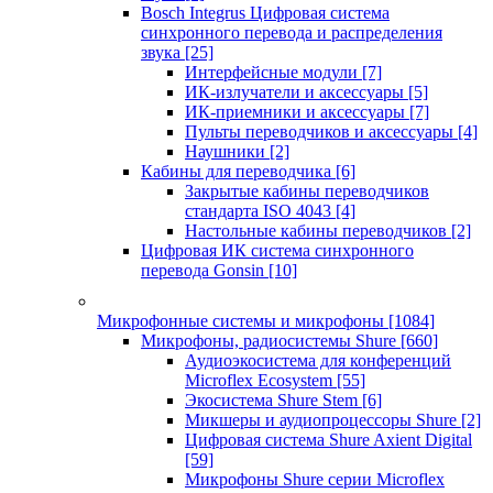
Bosch Integrus Цифровая система
синхронного перевода и распределения
звука
[25]
Интерфейсные модули
[7]
ИК-излучатели и аксессуары
[5]
ИК-приемники и аксессуары
[7]
Пульты переводчиков и аксессуары
[4]
Наушники
[2]
Кабины для переводчика
[6]
Закрытые кабины переводчиков
стандарта ISO 4043
[4]
Настольные кабины переводчиков
[2]
Цифровая ИК система синхронного
перевода Gonsin
[10]
Микрофонные системы и микрофоны
[1084]
Микрофоны, радиосистемы Shure
[660]
Аудиоэкосистема для конференций
Microflex Ecosystem
[55]
Экосистема Shure Stem
[6]
Микшеры и аудиопроцессоры Shure
[2]
Цифровая система Shure Axient Digital
[59]
Микрофоны Shure серии Microflex