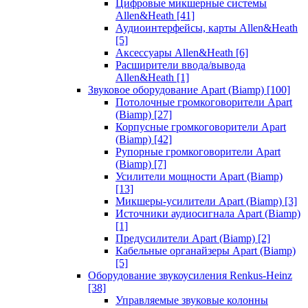
Цифровые микшерные системы
Allen&Heath
[41]
Аудиоинтерфейсы, карты Allen&Heath
[5]
Аксессуары Allen&Heath
[6]
Расширители ввода/вывода
Allen&Heath
[1]
Звуковое оборудование Apart (Biamp)
[100]
Потолочные громкоговорители Apart
(Biamp)
[27]
Корпусные громкоговорители Apart
(Biamp)
[42]
Рупорные громкоговорители Apart
(Biamp)
[7]
Усилители мощности Apart (Biamp)
[13]
Микшеры-усилители Apart (Biamp)
[3]
Источники аудиосигнала Apart (Biamp)
[1]
Предусилители Apart (Biamp)
[2]
Кабельные органайзеры Apart (Biamp)
[5]
Оборудование звукоусиления Renkus-Heinz
[38]
Управляемые звуковые колонны