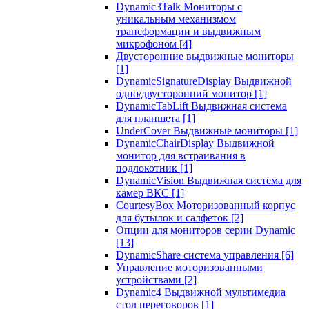
Dynamic3Talk Мониторы с
уникальным механизмом
трансформации и выдвижным
микрофоном
[4]
Двусторонние выдвижные мониторы
[1]
DynamicSignatureDisplay Выдвижной
одно/двусторонний монитор
[1]
DynamicTabLift Выдвижная система
для планшета
[1]
UnderCover Выдвижные мониторы
[1]
DynamicChairDisplay Выдвижной
монитор для встраивания в
подлокотник
[1]
DynamicVision Выдвижная система для
камер ВКС
[1]
CourtesyBox Моторизованный корпус
для бутылок и салфеток
[2]
Опции для мониторов серии Dynamic
[13]
DynamicShare система управления
[6]
Управление моторизованными
устройствами
[2]
Dynamic4 Выдвижной мультимедиа
стол переговоров
[1]