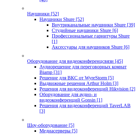
Наушники
[52]
Наушники Shure
[52]
Внутриканальные наушники Shure
[39]
Студийные наушники Shure
[6]
Профессиональные гарнитуры Shure
[1]
Аксессуары для наушников Shure
[6]
Оборудование для видеоконференцсвязи
[45]
Аудиорешение для переговорных комнат
Biamp
[31]
Решение для ВКС от WyreStorm
[5]
Выдвижные решения Arthur Holm
[3]
Решения для видеоконференций Hikvision
[2]
Оборудование для аудио- и
видеоконференций Gonsin
[1]
Решения для видеоконференций TaverLAB
[3]
Шоу-оборудование
[5]
Медиасерверы
[5]