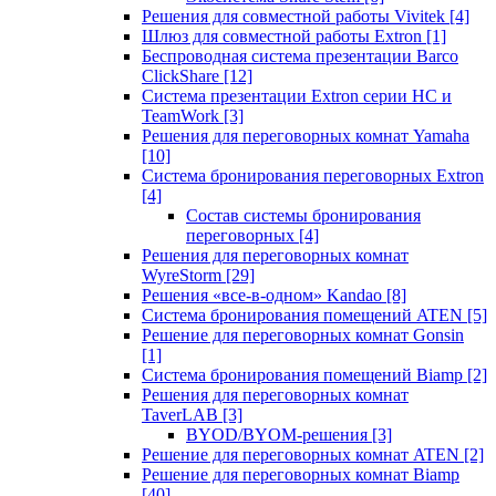
Решения для совместной работы Vivitek
[4]
Шлюз для совместной работы Extron
[1]
Беспроводная система презентации Barco
ClickShare
[12]
Система презентации Extron серии HC и
TeamWork
[3]
Решения для переговорных комнат Yamaha
[10]
Система бронирования переговорных Extron
[4]
Состав системы бронирования
переговорных
[4]
Решения для переговорных комнат
WyreStorm
[29]
Решения «все-в-одном» Kandao
[8]
Система бронирования помещений ATEN
[5]
Решение для переговорных комнат Gonsin
[1]
Система бронирования помещений Biamp
[2]
Решения для переговорных комнат
TaverLAB
[3]
BYOD/BYOM-решения
[3]
Решение для переговорных комнат ATEN
[2]
Решение для переговорных комнат Biamp
[40]