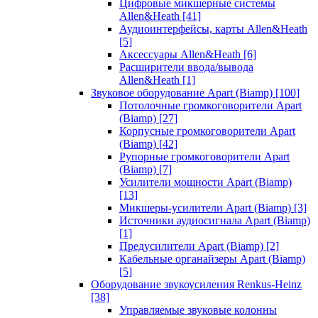
Цифровые микшерные системы
Allen&Heath
[41]
Аудиоинтерфейсы, карты Allen&Heath
[5]
Аксессуары Allen&Heath
[6]
Расширители ввода/вывода
Allen&Heath
[1]
Звуковое оборудование Apart (Biamp)
[100]
Потолочные громкоговорители Apart
(Biamp)
[27]
Корпусные громкоговорители Apart
(Biamp)
[42]
Рупорные громкоговорители Apart
(Biamp)
[7]
Усилители мощности Apart (Biamp)
[13]
Микшеры-усилители Apart (Biamp)
[3]
Источники аудиосигнала Apart (Biamp)
[1]
Предусилители Apart (Biamp)
[2]
Кабельные органайзеры Apart (Biamp)
[5]
Оборудование звукоусиления Renkus-Heinz
[38]
Управляемые звуковые колонны