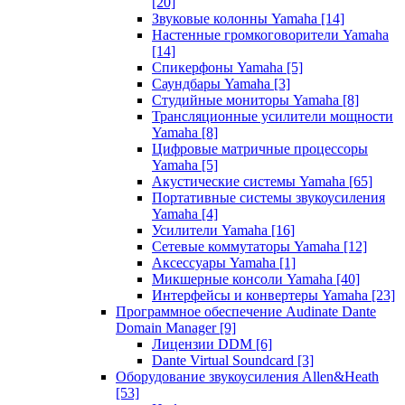
[20]
Звуковые колонны Yamaha
[14]
Настенные громкоговорители Yamaha
[14]
Спикерфоны Yamaha
[5]
Саундбары Yamaha
[3]
Студийные мониторы Yamaha
[8]
Трансляционные усилители мощности
Yamaha
[8]
Цифровые матричные процессоры
Yamaha
[5]
Акустические системы Yamaha
[65]
Портативные системы звукоусиления
Yamaha
[4]
Усилители Yamaha
[16]
Сетевые коммутаторы Yamaha
[12]
Аксессуары Yamaha
[1]
Микшерные консоли Yamaha
[40]
Интерфейсы и конвертеры Yamaha
[23]
Программное обеспечение Audinate Dante
Domain Manager
[9]
Лицензии DDM
[6]
Dante Virtual Soundcard
[3]
Оборудование звукоусиления Allen&Heath
[53]