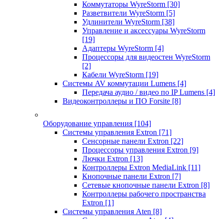
Коммутаторы WyreStorm
[30]
Разветвители WyreStorm
[5]
Удлинители WyreStorm
[38]
Управление и аксессуары WyreStorm
[19]
Адаптеры WyreStorm
[4]
Процессоры для видеостен WyreStorm
[2]
Кабели WyreStorm
[19]
Системы AV коммутации Lumens
[4]
Передача аудио / видео по IP Lumens
[4]
Видеоконтроллеры и ПО Forsite
[8]
Оборудование управления
[104]
Системы управления Extron
[71]
Сенсорные панели Extron
[22]
Процессоры управления Extron
[9]
Лючки Extron
[13]
Контроллеры Extron MediaLink
[11]
Кнопочные панели Extron
[7]
Сетевые кнопочные панели Extron
[8]
Контроллеры рабочего пространства
Extron
[1]
Системы управления Aten
[8]