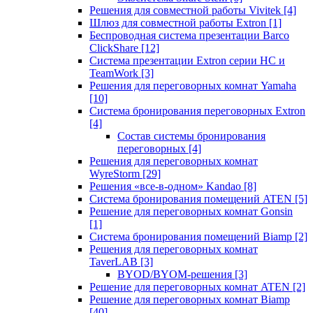
Решения для совместной работы Vivitek
[4]
Шлюз для совместной работы Extron
[1]
Беспроводная система презентации Barco
ClickShare
[12]
Система презентации Extron серии HC и
TeamWork
[3]
Решения для переговорных комнат Yamaha
[10]
Система бронирования переговорных Extron
[4]
Состав системы бронирования
переговорных
[4]
Решения для переговорных комнат
WyreStorm
[29]
Решения «все-в-одном» Kandao
[8]
Система бронирования помещений ATEN
[5]
Решение для переговорных комнат Gonsin
[1]
Система бронирования помещений Biamp
[2]
Решения для переговорных комнат
TaverLAB
[3]
BYOD/BYOM-решения
[3]
Решение для переговорных комнат ATEN
[2]
Решение для переговорных комнат Biamp
[40]