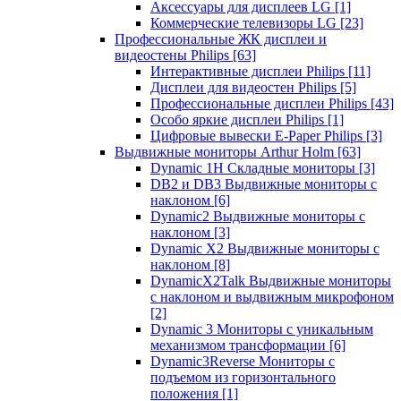
Аксессуары для дисплеев LG
[1]
Коммерческие телевизоры LG
[23]
Профессиональные ЖК дисплеи и
видеостены Philips
[63]
Интерактивные дисплеи Philips
[11]
Дисплеи для видеостен Philips
[5]
Профессиональные дисплеи Philips
[43]
Особо яркие дисплеи Philips
[1]
Цифровые вывески E-Paper Philips
[3]
Выдвижные мониторы Arthur Holm
[63]
Dynamic 1Н Складные мониторы
[3]
DB2 и DB3 Выдвижные мониторы с
наклоном
[6]
Dynamic2 Выдвижные мониторы с
наклоном
[3]
Dynamic X2 Выдвижные мониторы с
наклоном
[8]
DynamicX2Talk Выдвижные мониторы
с наклоном и выдвижным микрофоном
[2]
Dynamic 3 Мониторы с уникальным
механизмом трансформации
[6]
Dynamic3Reverse Мониторы с
подъемом из горизонтального
положения
[1]