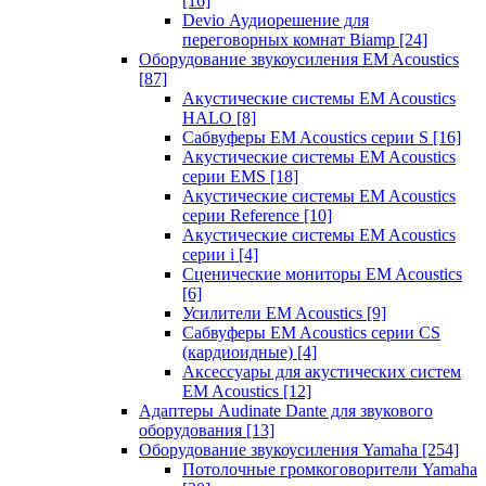
[16]
Devio Аудиорешение для
переговорных комнат Biamp
[24]
Оборудование звукоусиления EM Acoustics
[87]
Акустические системы EM Acoustics
HALO
[8]
Сабвуферы EM Acoustics серии S
[16]
Акустические системы EM Acoustics
серии EMS
[18]
Акустические системы EM Acoustics
серии Reference
[10]
Акустические системы EM Acoustics
серии i
[4]
Сценические мониторы EM Acoustics
[6]
Усилители EM Acoustics
[9]
Сабвуферы EM Acoustics серии CS
(кардиоидные)
[4]
Аксессуары для акустических систем
EM Acoustics
[12]
Адаптеры Audinate Dante для звукового
оборудования
[13]
Оборудование звукоусиления Yamaha
[254]
Потолочные громкоговорители Yamaha