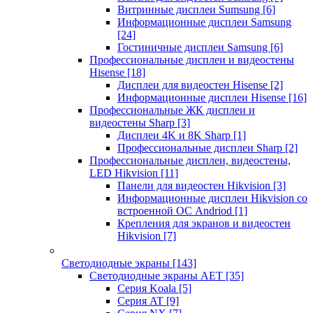
Витринные дисплеи Sumsung
[6]
Информационные дисплеи Samsung
[24]
Гостиничные дисплеи Samsung
[6]
Профессиональные дисплеи и видеостены
Hisense
[18]
Дисплеи для видеостен Hisense
[2]
Информационные дисплеи Hisense
[16]
Профессиональные ЖК дисплеи и
видеостены Sharp
[3]
Дисплеи 4K и 8K Sharp
[1]
Профессиональные дисплеи Sharp
[2]
Профессиональные дисплеи, видеостены,
LED Hikvision
[11]
Панели для видеостен Hikvision
[3]
Информационные дисплеи Hikvision со
встроенной ОС Andriod
[1]
Крепления для экранов и видеостен
Hikvision
[7]
Светодиодные экраны
[143]
Светодиодные экраны AET
[35]
Cерия Koala
[5]
Серия AT
[9]