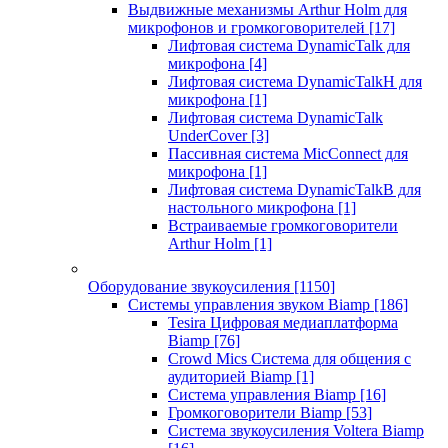
Выдвижные механизмы Arthur Holm для
микрофонов и громкоговорителей
[17]
Лифтовая система DynamicTalk для
микрофона
[4]
Лифтовая система DynamicTalkH для
микрофона
[1]
Лифтовая система DynamicTalk
UnderCover
[3]
Пассивная система MicConnect для
микрофона
[1]
Лифтовая система DynamicTalkB для
настольного микрофона
[1]
Встраиваемые громкоговорители
Arthur Holm
[1]
Оборудование звукоусиления
[1150]
Системы управления звуком Biamp
[186]
Tesira Цифровая медиаплатформа
Biamp
[76]
Crowd Mics Система для общения с
аудиторией Biamp
[1]
Система управления Biamp
[16]
Громкоговорители Biamp
[53]
Система звукоусиления Voltera Biamp