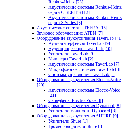
Renkus-Heinz
[23]
Акустические системы Renkus-Heinz
серии C SERIES
[12]
Акустические системы Renkus-Heinz
серии S Series
[3]
Акустические системы TEFRA
[15]
Звуковое оборудование ATEN
[7]
Оборудование звукоусиления TaverLab
[41]
Аудиоинтерфейсы TaverLab
[9]
Аудиопроцессоры TaverLab
[10]
Усилители TaverLab
[9]
Микшеры TaverLab
[2]
Акустические системы TaverLab
[7]
Микрофонные системы TaverLab
[3]
Системы управления TaverLab
[1]
Оборудование звукоусиления Electro-Voice
[29]
Акустические системы Electro-Voice
[21]
Сабвуферы Electro-Voice
[8]
Оборудование звукоусиления Dynacord
[8]
Усилители мощности Dynacord
[8]
Оборудование звукоусиления SHURE
[9]
Усилители Shure
[1]
Громкоговорители Shure
[8]