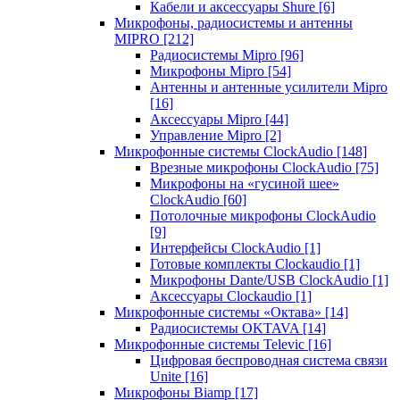
Кабели и аксессуары Shure
[6]
Микрофоны, радиосистемы и антенны
MIPRO
[212]
Радиосистемы Mipro
[96]
Микрофоны Mipro
[54]
Антенны и антенные усилители Mipro
[16]
Аксессуары Mipro
[44]
Управление Mipro
[2]
Микрофонные системы ClockAudio
[148]
Врезные микрофоны ClockAudio
[75]
Микрофоны на «гусиной шее»
ClockAudio
[60]
Потолочные микрофоны ClockAudio
[9]
Интерфейсы ClockAudio
[1]
Готовые комплекты Clockaudio
[1]
Микрофоны Dante/USB ClockAudio
[1]
Аксессуары Clockaudio
[1]
Микрофонные системы «Октава»
[14]
Радиосистемы OKTAVA
[14]
Микрофонные системы Televic
[16]
Цифровая беспроводная система связи
Unite
[16]
Микрофоны Biamp
[17]