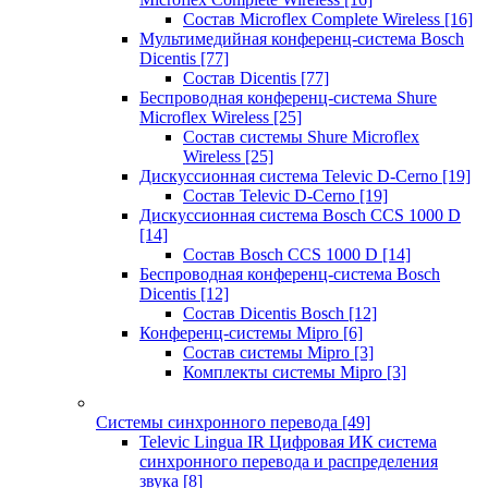
Состав Microflex Complete Wireless
[16]
Мультимедийная конференц-система Bosch
Dicentis
[77]
Состав Dicentis
[77]
Беспроводная конференц-система Shure
Microflex Wireless
[25]
Состав системы Shure Microflex
Wireless
[25]
Дискуссионная система Televic D-Cerno
[19]
Состав Televic D-Cerno
[19]
Дискуссионная система Bosch CCS 1000 D
[14]
Состав Bosch CCS 1000 D
[14]
Беспроводная конференц-система Bosch
Dicentis
[12]
Состав Dicentis Bosch
[12]
Конференц-системы Mipro
[6]
Состав системы Mipro
[3]
Комплекты системы Mipro
[3]
Системы синхронного перевода
[49]
Televic Lingua IR Цифровая ИК система
синхронного перевода и распределения
звука
[8]