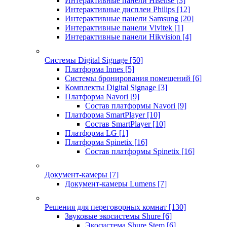
Интерактивные панели Hisense
[3]
Интерактивные дисплеи Philips
[12]
Интерактивные панели Samsung
[20]
Интерактивные панели Vivitek
[1]
Интерактивные панели Hikvision
[4]
Системы Digital Signage
[50]
Платформа Innes
[5]
Системы бронирования помещений
[6]
Комплекты Digital Signage
[3]
Платформа Navori
[9]
Состав платформы Navori
[9]
Платформа SmartPlayer
[10]
Состав SmartPlayer
[10]
Платформа LG
[1]
Платформа Spinetix
[16]
Состав платформы Spinetix
[16]
Документ-камеры
[7]
Документ-камеры Lumens
[7]
Решения для переговорных комнат
[130]
Звуковые экосистемы Shure
[6]
Экосистема Shure Stem
[6]