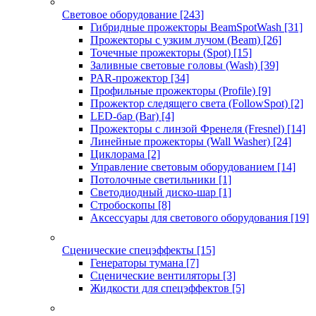
Световое оборудование
[243]
Гибридные прожекторы BeamSpotWash
[31]
Прожекторы с узким лучом (Beam)
[26]
Точечные прожекторы (Spot)
[15]
Заливные световые головы (Wash)
[39]
PAR-прожектор
[34]
Профильные прожекторы (Profile)
[9]
Прожектор следящего света (FollowSpot)
[2]
LED-бар (Bar)
[4]
Прожекторы с линзой Френеля (Fresnel)
[14]
Линейные прожекторы (Wall Washer)
[24]
Циклорама
[2]
Управление световым оборудованием
[14]
Потолочные светильники
[1]
Светодиодный диско-шар
[1]
Стробоскопы
[8]
Аксессуары для светового оборудования
[19]
Сценические спецэффекты
[15]
Генераторы тумана
[7]
Сценические вентиляторы
[3]
Жидкости для спецэффектов
[5]