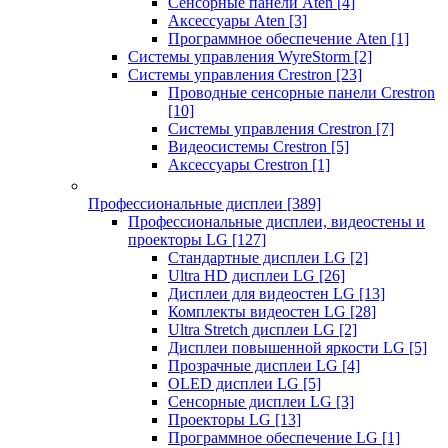
Сенсорные панели Aten
[4]
Аксессуары Aten
[3]
Программное обеспечение Aten
[1]
Системы управления WyreStorm
[2]
Системы управления Crestron
[23]
Проводные сенсорные панели Crestron
[10]
Системы управления Crestron
[7]
Видеосистемы Crestron
[5]
Аксессуары Crestron
[1]
Профессиональные дисплеи
[389]
Профессиональные дисплеи, видеостены и
проекторы LG
[127]
Стандартные дисплеи LG
[2]
Ultra HD дисплеи LG
[26]
Дисплеи для видеостен LG
[13]
Комплекты видеостен LG
[28]
Ultra Stretch дисплеи LG
[2]
Дисплеи повышенной яркости LG
[5]
Прозрачные дисплеи LG
[4]
OLED дисплеи LG
[5]
Сенсорные дисплеи LG
[3]
Проекторы LG
[13]
Программное обеспечение LG
[1]