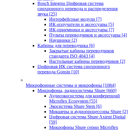
Bosch Integrus Цифровая система
синхронного перевода и распределения
звука
[25]
Интерфейсные модули
[7]
ИК-излучатели и аксессуары
[5]
ИК-приемники и аксессуары
[7]
Пульты переводчиков и аксессуары
[4]
Наушники
[2]
Кабины для переводчика
[6]
Закрытые кабины переводчиков
стандарта ISO 4043
[4]
Настольные кабины переводчиков
[2]
Цифровая ИК система синхронного
перевода Gonsin
[10]
Микрофонные системы и микрофоны
[1084]
Микрофоны, радиосистемы Shure
[660]
Аудиоэкосистема для конференций
Microflex Ecosystem
[55]
Экосистема Shure Stem
[6]
Микшеры и аудиопроцессоры Shure
[2]
Цифровая система Shure Axient Digital
[59]
Микрофоны Shure серии Microflex