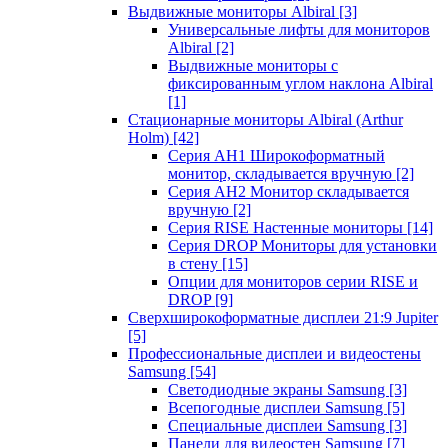
Выдвижные мониторы Albiral
[3]
Универсальные лифты для мониторов
Albiral
[2]
Выдвижные мониторы с
фиксированным углом наклона Albiral
[1]
Стационарные мониторы Albiral (Arthur
Holm)
[42]
Серия AH1 Широкоформатный
монитор, складывается вручную
[2]
Серия AH2 Монитор складывается
вручную
[2]
Серия RISE Настенные мониторы
[14]
Серия DROP Мониторы для установки
в стену
[15]
Опции для мониторов серии RISE и
DROP
[9]
Сверхширокоформатные дисплеи 21:9 Jupiter
[5]
Профессиональные дисплеи и видеостены
Samsung
[54]
Светодиодные экраны Samsung
[3]
Всепогодные дисплеи Samsung
[5]
Специальные дисплеи Samsung
[3]
Панели для видеостен Samsung
[7]