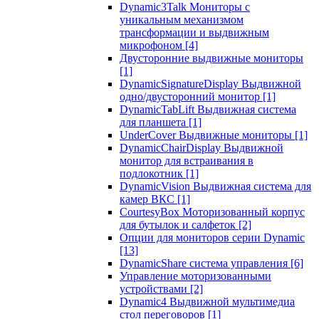
Dynamic3Talk Мониторы с
уникальным механизмом
трансформации и выдвижным
микрофоном
[4]
Двусторонние выдвижные мониторы
[1]
DynamicSignatureDisplay Выдвижной
одно/двусторонний монитор
[1]
DynamicTabLift Выдвижная система
для планшета
[1]
UnderCover Выдвижные мониторы
[1]
DynamicChairDisplay Выдвижной
монитор для встраивания в
подлокотник
[1]
DynamicVision Выдвижная система для
камер ВКС
[1]
CourtesyBox Моторизованный корпус
для бутылок и салфеток
[2]
Опции для мониторов серии Dynamic
[13]
DynamicShare система управления
[6]
Управление моторизованными
устройствами
[2]
Dynamic4 Выдвижной мультимедиа
стол переговоров
[1]