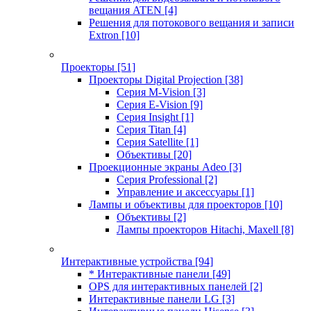
вещания ATEN
[4]
Решения для потокового вещания и записи
Extron
[10]
Проекторы
[51]
Проекторы Digital Projection
[38]
Серия M-Vision
[3]
Серия E-Vision
[9]
Серия Insight
[1]
Серия Titan
[4]
Серия Satellite
[1]
Объективы
[20]
Проекционные экраны Adeo
[3]
Серия Professional
[2]
Управление и аксессуары
[1]
Лампы и объективы для проекторов
[10]
Объективы
[2]
Лампы проекторов Hitachi, Maxell
[8]
Интерактивные устройства
[94]
* Интерактивные панели
[49]
OPS для интерактивных панелей
[2]
Интерактивные панели LG
[3]