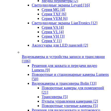
Медиа периметры
[2]
Светодиодные экраны Leyard
[16]
Серия MG
[4]
Серия TXF
[6]
Серия VEM
[6]
Светодиодные экраны LianTronics
[12]
Серия VA
[4]
Серия VL
[4]
Серия VH
[3]
Серия V
[1]
Аксессуары для LED панелей
[2]
Видеокамеры и устройства записи и трансляции
[106]
Решения для захвата и передачи видео
Lumens
[9]
Поворотные и стационарные камеры Lumens
[50]
Видеокамеры и трансиверы Bolin
[33]
Поворотные камеры для помещений
[21]
Трансиверы
[5]
Пульты управления камерами
[2]
Поворотные уличные камеры
[5]
Решения для видеозахвата и потокового