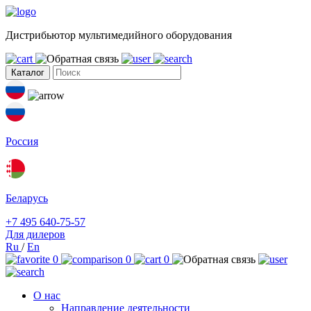
Дистрибьютор мультимедийного оборудования
Каталог
Россия
Беларусь
+7 495 640-75-57
Для дилеров
Ru
/
En
0
0
0
О нас
Направление деятельности