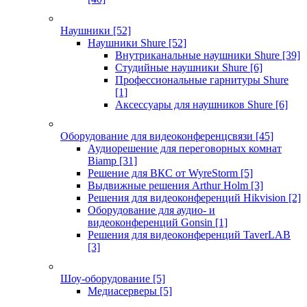
Наушники
[52]
Наушники Shure
[52]
Внутриканальные наушники Shure
[39]
Студийные наушники Shure
[6]
Профессиональные гарнитуры Shure
[1]
Аксессуары для наушников Shure
[6]
Оборудование для видеоконференцсвязи
[45]
Аудиорешение для переговорных комнат
Biamp
[31]
Решение для ВКС от WyreStorm
[5]
Выдвижные решения Arthur Holm
[3]
Решения для видеоконференций Hikvision
[2]
Оборудование для аудио- и
видеоконференций Gonsin
[1]
Решения для видеоконференций TaverLAB
[3]
Шоу-оборудование
[5]
Медиасерверы
[5]