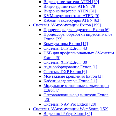
Видео разветвители ATEN
[30]
Видео удлинители ATEN
[79]
Видео конвертеры ATEN
[31]
KVM-переключатели ATEN
[9]
Кабели и аксессуары ATEN
[63]
Системы AV-коммутации Extron
[199]
Процессоры для видеостен Extron
[6]
Процессоры обработки видеосигналов
Extron
[22]
Коммутаторы Extron
[17]
Системы DTP Extron
[43]
USB для профессиональных AV-систем
Extron
[5]
Системы XTP Extron
[30]
Аудиооборудование Extron
[1]
Системы DXP Extron
[6]
Монтажные крепления Extron
[3]
Кабели и адаптеры Extron
[11]
Модульные матричные коммутаторы
Extron
[7]
Оптоволоконные удлинители Extron
[20]
Системы NAV Pro Extron
[28]
Системы AV-коммутации WyreStorm
[152]
Видео по IP WyreStorm
[35]