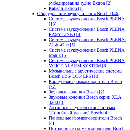
эмбедирования аудио Extron
[2]
Кабели Extron
[1]
Оборудование звукоусиления Bosch
[146]
Система звукоусиления Bosch PLENA
[13]
Система звукоусиления Bosch PLENA
EASY LINE
[14]
Система звукоусиления Bosch PLENA-
All-in-One
[5]
Система звукоусиления Bosch PLENA
Matrix
[5]
Система звукоусиления Bosch PLENA
VOICE ALARM SYSTEM
[8]
Музыкальные акустические системы
Bosch LB6/ LC6/ LP6
[10]
Корпусные громкоговорители Bosch
[37]
Звуковые колонки Bosch
[2]
Звуковые колонки Bosch серии XLA
3200
[3]
Активные акустические системы
"Линейный массив" Bosch
[4]
Панельные громкоговорители Bosch
[4]
Потолочные громкоговорители Bosch