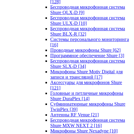
[128]
Беспроводная микрофонная система
Shure QLX-D
[9]
Беспроводная микрофонная система
Shure ULX-D
[10]
Беспроводная микрофонная система
Shure BLX-R
[32]
Системы персонального мониторинга
[16]
Проводные микрофоны Shure
[62]
Программное обеспечение Shure
[3]
Беспроводная микрофонная система
Shure SLX-D
[34]
Микрофоны Shure Motiv Digital для
записи и трансляций
[17]
Аксессуары для микрофонов Shure
[121]
Головные и петличные микрофоны
Shure DuraPlex
[14]
Субминиатюрные микрофоны Shure
TwinPlex
[39]
Антенны RF Venue
[21]
Беспроводная микрофонная система
Shure MXW NEXT 2
[16]
Микрофоны Shure Nexadyne
[10]