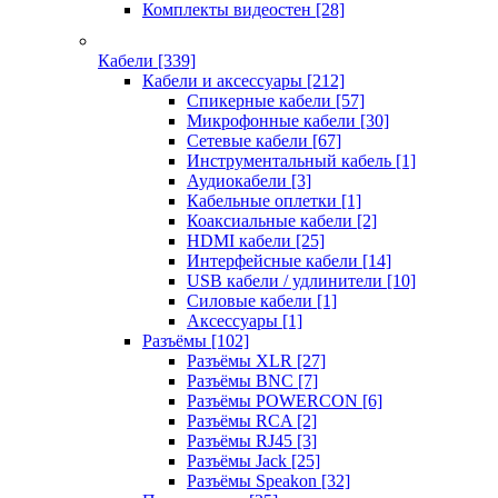
Комплекты видеостен
[28]
Кабели
[339]
Кабели и аксессуары
[212]
Спикерные кабели
[57]
Микрофонные кабели
[30]
Сетевые кабели
[67]
Инструментальный кабель
[1]
Аудиокабели
[3]
Кабельные оплетки
[1]
Коаксиальные кабели
[2]
HDMI кабели
[25]
Интерфейсные кабели
[14]
USB кабели / удлинители
[10]
Силовые кабели
[1]
Аксессуары
[1]
Разъёмы
[102]
Разъёмы XLR
[27]
Разъёмы BNC
[7]
Разъёмы POWERCON
[6]
Разъёмы RCA
[2]
Разъёмы RJ45
[3]
Разъёмы Jack
[25]
Разъёмы Speakon
[32]