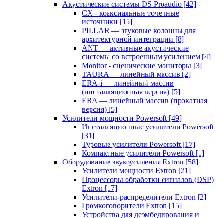
Акустические системы DS Proaudio
[42]
CX - коаксиальные точечные
источники
[15]
PILLAR — звуковые колонны для
архитектурной интеграции
[8]
ANT — активные акустические
системы со встроенным усилением
[4]
Monitor - сценические мониторы
[3]
TAURA — линейный массив
[2]
ERA-i — линейный массив
(инсталляционная версия)
[5]
ERA — линейный массив (прокатная
версия)
[5]
Усилители мощности Powersoft
[49]
Инсталляционные усилители Powersoft
[31]
Туровые усилители Powersoft
[17]
Компактные усилители Powersoft
[1]
Оборудование звукоусиления Extron
[58]
Усилители мощности Extron
[21]
Процессоры обработки сигналов (DSP)
Extron
[17]
Усилители-распределители Extron
[2]
Громкоговорители Extron
[15]
Устройства для деэмбедирования и