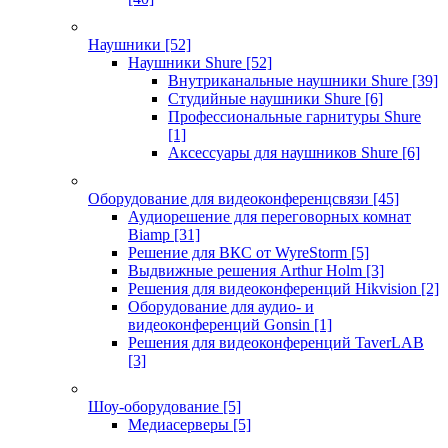
Наушники
[52]
Наушники Shure
[52]
Внутриканальные наушники Shure
[39]
Студийные наушники Shure
[6]
Профессиональные гарнитуры Shure
[1]
Аксессуары для наушников Shure
[6]
Оборудование для видеоконференцсвязи
[45]
Аудиорешение для переговорных комнат
Biamp
[31]
Решение для ВКС от WyreStorm
[5]
Выдвижные решения Arthur Holm
[3]
Решения для видеоконференций Hikvision
[2]
Оборудование для аудио- и
видеоконференций Gonsin
[1]
Решения для видеоконференций TaverLAB
[3]
Шоу-оборудование
[5]
Медиасерверы
[5]