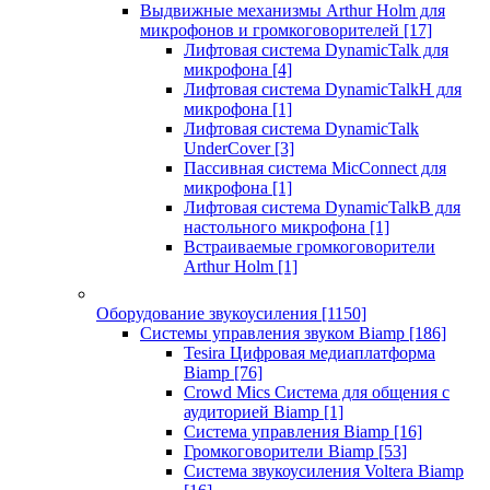
Выдвижные механизмы Arthur Holm для
микрофонов и громкоговорителей
[17]
Лифтовая система DynamicTalk для
микрофона
[4]
Лифтовая система DynamicTalkH для
микрофона
[1]
Лифтовая система DynamicTalk
UnderCover
[3]
Пассивная система MicConnect для
микрофона
[1]
Лифтовая система DynamicTalkB для
настольного микрофона
[1]
Встраиваемые громкоговорители
Arthur Holm
[1]
Оборудование звукоусиления
[1150]
Системы управления звуком Biamp
[186]
Tesira Цифровая медиаплатформа
Biamp
[76]
Crowd Mics Система для общения с
аудиторией Biamp
[1]
Система управления Biamp
[16]
Громкоговорители Biamp
[53]
Система звукоусиления Voltera Biamp