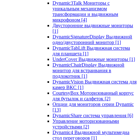
Dynamic3Talk Мониторы с
уникальным механизмом
трансформации и выдвижным
микрофоном
[4]
Двусторонние выдвижные мониторы
[1]
DynamicSignatureDisplay Выдвижной
одно/двусторонний монитор
[1]
DynamicTabLift Выдвижная система
для планшета
[1]
UnderCover Выдвижные мониторы
[1]
DynamicChairDisplay Выдвижной
монитор для встраивания в
подлокотник
[1]
DynamicVision Выдвижная система для
камер ВКС
[1]
CourtesyBox Моторизованный корпус
для бутылок и салфеток
[2]
Опции для мониторов серии Dynamic
[13]
DynamicShare система управления
[6]
Управление моторизованными
устройствами
[2]
Dynamic4 Выдвижной мультимедиа
стол переговоров
[1]