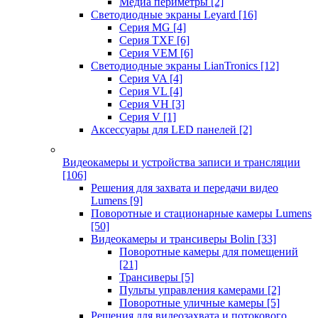
Медиа периметры
[2]
Светодиодные экраны Leyard
[16]
Серия MG
[4]
Серия TXF
[6]
Серия VEM
[6]
Светодиодные экраны LianTronics
[12]
Серия VA
[4]
Серия VL
[4]
Серия VH
[3]
Серия V
[1]
Аксессуары для LED панелей
[2]
Видеокамеры и устройства записи и трансляции
[106]
Решения для захвата и передачи видео
Lumens
[9]
Поворотные и стационарные камеры Lumens
[50]
Видеокамеры и трансиверы Bolin
[33]
Поворотные камеры для помещений
[21]
Трансиверы
[5]
Пульты управления камерами
[2]
Поворотные уличные камеры
[5]
Решения для видеозахвата и потокового