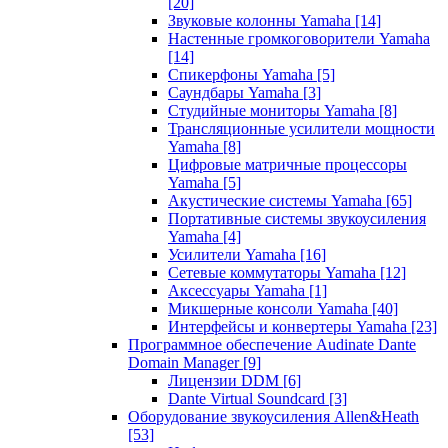
[20]
Звуковые колонны Yamaha
[14]
Настенные громкоговорители Yamaha
[14]
Спикерфоны Yamaha
[5]
Саундбары Yamaha
[3]
Студийные мониторы Yamaha
[8]
Трансляционные усилители мощности
Yamaha
[8]
Цифровые матричные процессоры
Yamaha
[5]
Акустические системы Yamaha
[65]
Портативные системы звукоусиления
Yamaha
[4]
Усилители Yamaha
[16]
Сетевые коммутаторы Yamaha
[12]
Аксессуары Yamaha
[1]
Микшерные консоли Yamaha
[40]
Интерфейсы и конвертеры Yamaha
[23]
Программное обеспечение Audinate Dante
Domain Manager
[9]
Лицензии DDM
[6]
Dante Virtual Soundcard
[3]
Оборудование звукоусиления Allen&Heath
[53]