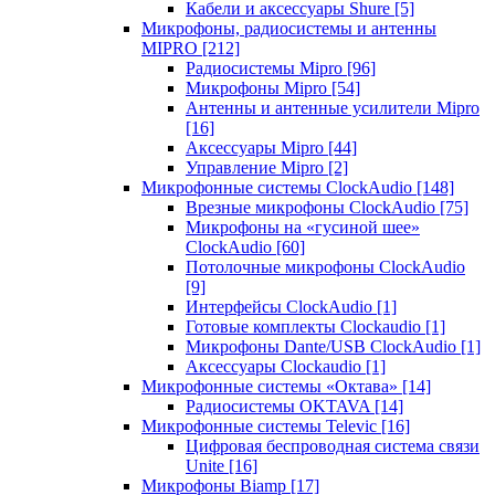
Кабели и аксессуары Shure
[5]
Микрофоны, радиосистемы и антенны
MIPRO
[212]
Радиосистемы Mipro
[96]
Микрофоны Mipro
[54]
Антенны и антенные усилители Mipro
[16]
Аксессуары Mipro
[44]
Управление Mipro
[2]
Микрофонные системы ClockAudio
[148]
Врезные микрофоны ClockAudio
[75]
Микрофоны на «гусиной шее»
ClockAudio
[60]
Потолочные микрофоны ClockAudio
[9]
Интерфейсы ClockAudio
[1]
Готовые комплекты Clockaudio
[1]
Микрофоны Dante/USB ClockAudio
[1]
Аксессуары Clockaudio
[1]
Микрофонные системы «Октава»
[14]
Радиосистемы OKTAVA
[14]
Микрофонные системы Televic
[16]
Цифровая беспроводная система связи
Unite
[16]
Микрофоны Biamp
[17]