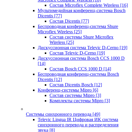
Состав Microflex Complete Wireless
[16]
Мультимедийная конференц-система Bosch
Dicentis
[77]
Состав Dicentis
[77]
Беспроводная конференц-система Shure
Microflex Wireless
[25]
Состав системы Shure Microflex
Wireless
[25]
Дискуссионная система Televic D-Cerno
[19]
Состав Televic D-Cerno
[19]
Дискуссионная система Bosch CCS 1000 D
[14]
Состав Bosch CCS 1000 D
[14]
Беспроводная конференц-система Bosch
Dicentis
[12]
Состав Dicentis Bosch
[12]
Конференц-системы Mipro
[6]
Состав системы Mipro
[3]
Комплекты системы Mipro
[3]
Системы синхронного перевода
[49]
Televic Lingua IR Цифровая ИК система
синхронного перевода и распределения
звука
[8]