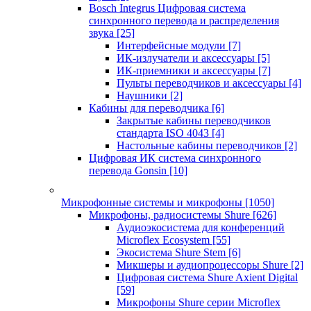
Bosch Integrus Цифровая система
синхронного перевода и распределения
звука
[25]
Интерфейсные модули
[7]
ИК-излучатели и аксессуары
[5]
ИК-приемники и аксессуары
[7]
Пульты переводчиков и аксессуары
[4]
Наушники
[2]
Кабины для переводчика
[6]
Закрытые кабины переводчиков
стандарта ISO 4043
[4]
Настольные кабины переводчиков
[2]
Цифровая ИК система синхронного
перевода Gonsin
[10]
Микрофонные системы и микрофоны
[1050]
Микрофоны, радиосистемы Shure
[626]
Аудиоэкосистема для конференций
Microflex Ecosystem
[55]
Экосистема Shure Stem
[6]
Микшеры и аудиопроцессоры Shure
[2]
Цифровая система Shure Axient Digital
[59]
Микрофоны Shure серии Microflex