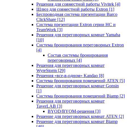
Решения для совместной работы Vivitek
[4]
Шлюз для совместной работы Extron
[1]
Беспроводная система презентации Barco
ClickShare
[12]
Система презентации Extron серии HC и
TeamWork
[3]
Решения для переговорных комнат Yamaha
[10]
Система бронирования переговорных Extron
[4]
Состав системы бронирования
переговорных
[4]
Решения для переговорных комнат
WyreStorm
[29]
Решения «все-в-одном» Kandao
[8]
Система бронирования помещений ATEN
[5]
Решение для переговорных комнат Gonsin
[1]
Система бронирования помещений Biamp
[2]
Решения для переговорных комнат
TaverLAB
[3]
BYOD/BYOM-решения
[3]
Решение для переговорных комнат ATEN
[2]
Решение для переговорных комнат Biamp
[40]