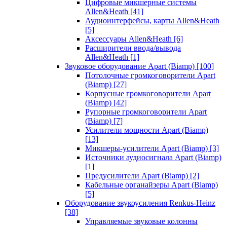
Цифровые микшерные системы
Allen&Heath
[41]
Аудиоинтерфейсы, карты Allen&Heath
[5]
Аксессуары Allen&Heath
[6]
Расширители ввода/вывода
Allen&Heath
[1]
Звуковое оборудование Apart (Biamp)
[100]
Потолочные громкоговорители Apart
(Biamp)
[27]
Корпусные громкоговорители Apart
(Biamp)
[42]
Рупорные громкоговорители Apart
(Biamp)
[7]
Усилители мощности Apart (Biamp)
[13]
Микшеры-усилители Apart (Biamp)
[3]
Источники аудиосигнала Apart (Biamp)
[1]
Предусилители Apart (Biamp)
[2]
Кабельные органайзеры Apart (Biamp)
[5]
Оборудование звукоусиления Renkus-Heinz
[38]
Управляемые звуковые колонны