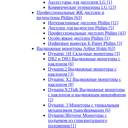
Аксессуары для дисплеев LG
[1]
Коммерческие телевизоры LG
[23]
Профессиональные ЖК дисплеи и
видеостены Philips
[63]
Интерактивные дисплеи Philips
[11]
Дисплеи для видеостен Philips
[5]
Профессиональные дисплеи Philips
[43]
Особо яркие дисплеи Philips
[1]
Цифровые вывески E-Paper Philips
[3]
Выдвижные мониторы Arthur Holm
[63]
Dynamic 1Н Складные мониторы
[3]
DB2 и DB3 Выдвижные мониторы с
наклоном
[6]
Dynamic2 Выдвижные мониторы с
наклоном
[3]
Dynamic X2 Выдвижные мониторы с
наклоном
[8]
DynamicX2Talk Выдвижные мониторы
с наклоном и выдвижным микрофоном
[2]
Dynamic 3 Мониторы с уникальным
механизмом трансформации
[6]
Dynamic3Reverse Мониторы с
подъемом из горизонтального
положения
[1]