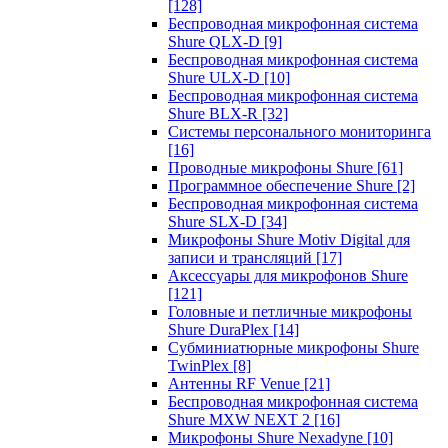
[128]
Беспроводная микрофонная система
Shure QLX-D
[9]
Беспроводная микрофонная система
Shure ULX-D
[10]
Беспроводная микрофонная система
Shure BLX-R
[32]
Системы персонального мониторинга
[16]
Проводные микрофоны Shure
[61]
Программное обеспечение Shure
[2]
Беспроводная микрофонная система
Shure SLX-D
[34]
Микрофоны Shure Motiv Digital для
записи и трансляций
[17]
Аксессуары для микрофонов Shure
[121]
Головные и петличные микрофоны
Shure DuraPlex
[14]
Субминиатюрные микрофоны Shure
TwinPlex
[8]
Антенны RF Venue
[21]
Беспроводная микрофонная система
Shure MXW NEXT 2
[16]
Микрофоны Shure Nexadyne
[10]