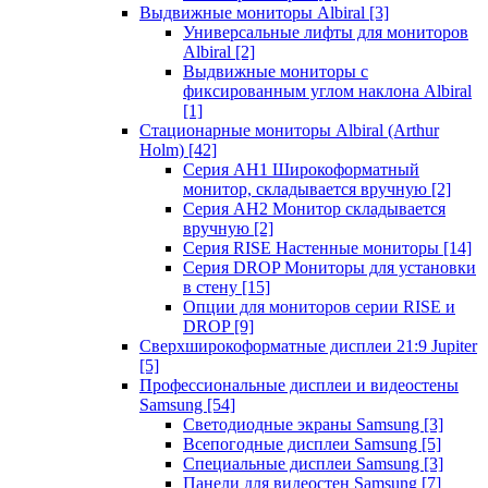
Выдвижные мониторы Albiral
[3]
Универсальные лифты для мониторов
Albiral
[2]
Выдвижные мониторы с
фиксированным углом наклона Albiral
[1]
Стационарные мониторы Albiral (Arthur
Holm)
[42]
Серия AH1 Широкоформатный
монитор, складывается вручную
[2]
Серия AH2 Монитор складывается
вручную
[2]
Серия RISE Настенные мониторы
[14]
Серия DROP Мониторы для установки
в стену
[15]
Опции для мониторов серии RISE и
DROP
[9]
Сверхширокоформатные дисплеи 21:9 Jupiter
[5]
Профессиональные дисплеи и видеостены
Samsung
[54]
Светодиодные экраны Samsung
[3]
Всепогодные дисплеи Samsung
[5]
Специальные дисплеи Samsung
[3]
Панели для видеостен Samsung
[7]