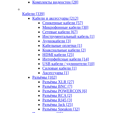
Комплекты видеостен
[28]
Кабели
[339]
Кабели и аксессуары
[212]
Спикерные кабели
[57]
Микрофонные кабели
[30]
Сетевые кабели
[67]
Инструментальный кабель
[1]
Аудиокабели
[3]
Кабельные оплетки
[1]
Коаксиальные кабели
[2]
HDMI кабели
[25]
Интерфейсные кабели
[14]
USB кабели / удлинители
[10]
Силовые кабели
[1]
Аксессуары
[1]
Разъёмы
[102]
Разъёмы XLR
[27]
Разъёмы BNC
[7]
Разъёмы POWERCON
[6]
Разъёмы RCA
[2]
Разъёмы RJ45
[3]
Разъёмы Jack
[25]
Разъёмы Speakon
[32]