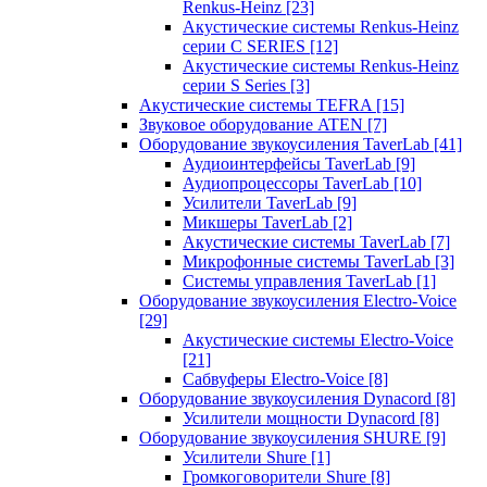
Renkus-Heinz
[23]
Акустические системы Renkus-Heinz
серии C SERIES
[12]
Акустические системы Renkus-Heinz
серии S Series
[3]
Акустические системы TEFRA
[15]
Звуковое оборудование ATEN
[7]
Оборудование звукоусиления TaverLab
[41]
Аудиоинтерфейсы TaverLab
[9]
Аудиопроцессоры TaverLab
[10]
Усилители TaverLab
[9]
Микшеры TaverLab
[2]
Акустические системы TaverLab
[7]
Микрофонные системы TaverLab
[3]
Системы управления TaverLab
[1]
Оборудование звукоусиления Electro-Voice
[29]
Акустические системы Electro-Voice
[21]
Сабвуферы Electro-Voice
[8]
Оборудование звукоусиления Dynacord
[8]
Усилители мощности Dynacord
[8]
Оборудование звукоусиления SHURE
[9]
Усилители Shure
[1]
Громкоговорители Shure
[8]