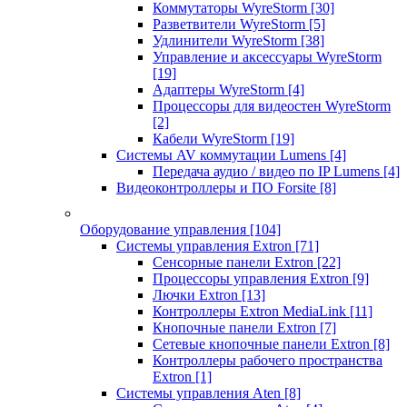
Коммутаторы WyreStorm
[30]
Разветвители WyreStorm
[5]
Удлинители WyreStorm
[38]
Управление и аксессуары WyreStorm
[19]
Адаптеры WyreStorm
[4]
Процессоры для видеостен WyreStorm
[2]
Кабели WyreStorm
[19]
Системы AV коммутации Lumens
[4]
Передача аудио / видео по IP Lumens
[4]
Видеоконтроллеры и ПО Forsite
[8]
Оборудование управления
[104]
Системы управления Extron
[71]
Сенсорные панели Extron
[22]
Процессоры управления Extron
[9]
Лючки Extron
[13]
Контроллеры Extron MediaLink
[11]
Кнопочные панели Extron
[7]
Сетевые кнопочные панели Extron
[8]
Контроллеры рабочего пространства
Extron
[1]
Системы управления Aten
[8]