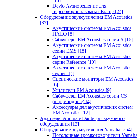
[16]
Devio Аудиорешение для
переговорных комнат Biamp
[24]
Оборудование звукоусиления EM Acoustics
[87]
Акустические системы EM Acoustics
HALO
[8]
Сабвуферы EM Acoustics серии S
[16]
Акустические системы EM Acoustics
серии EMS
[18]
Акустические системы EM Acoustics
серии Reference
[10]
Акустические системы EM Acoustics
серии i
[4]
Сценические мониторы EM Acoustics
[6]
Усилители EM Acoustics
[9]
Сабвуферы EM Acoustics серии CS
(кардиоидные)
[4]
Аксессуары для акустических систем
EM Acoustics
[12]
Адаптеры Audinate Dante для звукового
оборудования
[13]
Оборудование звукоусиления Yamaha
[254]
Потолочные громкоговорители Yamaha