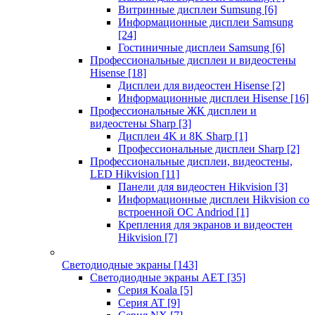
Витринные дисплеи Sumsung
[6]
Информационные дисплеи Samsung
[24]
Гостиничные дисплеи Samsung
[6]
Профессиональные дисплеи и видеостены
Hisense
[18]
Дисплеи для видеостен Hisense
[2]
Информационные дисплеи Hisense
[16]
Профессиональные ЖК дисплеи и
видеостены Sharp
[3]
Дисплеи 4K и 8K Sharp
[1]
Профессиональные дисплеи Sharp
[2]
Профессиональные дисплеи, видеостены,
LED Hikvision
[11]
Панели для видеостен Hikvision
[3]
Информационные дисплеи Hikvision со
встроенной ОС Andriod
[1]
Крепления для экранов и видеостен
Hikvision
[7]
Светодиодные экраны
[143]
Светодиодные экраны AET
[35]
Cерия Koala
[5]
Серия AT
[9]