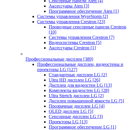
Сенсорные панели Aten
[4]
Аксессуары Aten
[3]
Программное обеспечение Aten
[1]
Системы управления WyreStorm
[2]
Системы управления Crestron
[23]
Проводные сенсорные панели Crestron
[10]
Системы управления Crestron
[7]
Видеосистемы Crestron
[5]
Аксессуары Crestron
[1]
Профессиональные дисплеи
[389]
Профессиональные дисплеи, видеостены и
проекторы LG
[127]
Стандартные дисплеи LG
[2]
Ultra HD дисплеи LG
[26]
Дисплеи для видеостен LG
[13]
Комплекты видеостен LG
[28]
Ultra Stretch дисплеи LG
[2]
Дисплеи повышенной яркости LG
[5]
Прозрачные дисплеи LG
[4]
OLED дисплеи LG
[5]
Сенсорные дисплеи LG
[3]
Проекторы LG
[13]
Программное обеспечение LG
[1]