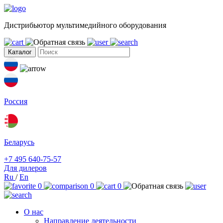
Дистрибьютор мультимедийного оборудования
Каталог
Россия
Беларусь
+7 495 640-75-57
Для дилеров
Ru
/
En
0
0
0
О нас
Направление деятельности