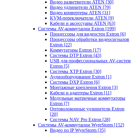
Видео разветвители ATEN
[30]
Видео удлинители ATEN
[79]
Видео конвертеры ATEN
[31]
KVM-переключатели ATEN
[9]
Кабели и аксессуары ATEN
[63]
Системы AV-коммутации Extron
[199]
Процессоры для видеостен Extron
[6]
Процессоры обработки видеосигналов
Extron
[22]
Коммутаторы Extron
[17]
Системы DTP Extron
[43]
USB для профессиональных AV-систем
Extron
[5]
Системы XTP Extron
[30]
Аудиооборудование Extron
[1]
Системы DXP Extron
[6]
Монтажные крепления Extron
[3]
Кабели и адаптеры Extron
[11]
Модульные матричные коммутаторы
Extron
[7]
Оптоволоконные удлинители Extron
[20]
Системы NAV Pro Extron
[28]
Системы AV-коммутации WyreStorm
[152]
Видео по IP WyreStorm
[35]