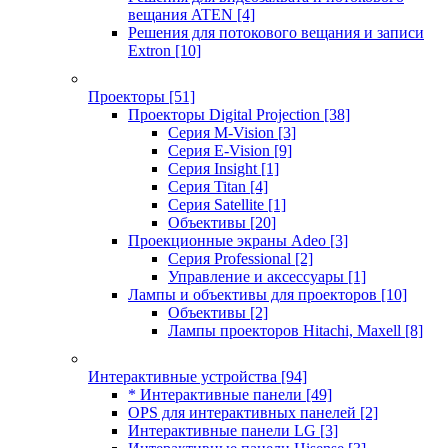
вещания ATEN
[4]
Решения для потокового вещания и записи
Extron
[10]
Проекторы
[51]
Проекторы Digital Projection
[38]
Серия M-Vision
[3]
Серия E-Vision
[9]
Серия Insight
[1]
Серия Titan
[4]
Серия Satellite
[1]
Объективы
[20]
Проекционные экраны Adeo
[3]
Серия Professional
[2]
Управление и аксессуары
[1]
Лампы и объективы для проекторов
[10]
Объективы
[2]
Лампы проекторов Hitachi, Maxell
[8]
Интерактивные устройства
[94]
* Интерактивные панели
[49]
OPS для интерактивных панелей
[2]
Интерактивные панели LG
[3]