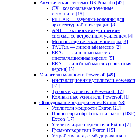
Акустические системы DS Proaudio
[42]
CX - коаксиальные точечные
источники
[15]
PILLAR — звуковые колонны для
архитектурной интеграции
[8]
ANT — активные акустические
системы со встроенным усилением
[4]
Monitor - сценические мониторы
[3]
TAURA — линейный массив
[2]
ERA-i — линейный массив
(инсталляционная версия)
[5]
ERA — линейный массив (прокатная
версия)
[5]
Усилители мощности Powersoft
[49]
Инсталляционные усилители Powersoft
[31]
Туровые усилители Powersoft
[17]
Компактные усилители Powersoft
[1]
Оборудование звукоусиления Extron
[58]
Усилители мощности Extron
[21]
Процессоры обработки сигналов (DSP)
Extron
[17]
Усилители-распределители Extron
[2]
Громкоговорители Extron
[15]
Устройства для деэмбедирования и