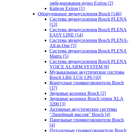
эмбедирования аудио Extron
[2]
Кабели Extron
[1]
Оборудование звукоусиления Bosch
[146]
Система звукоусиления Bosch PLENA
[13]
Система звукоусиления Bosch PLENA
EASY LINE
[14]
Система звукоусиления Bosch PLENA-
All-in-One
[5]
Система звукоусиления Bosch PLENA
Matrix
[5]
Система звукоусиления Bosch PLENA
VOICE ALARM SYSTEM
[8]
Музыкальные акустические системы
Bosch LB6/ LC6/ LP6
[10]
Корпусные громкоговорители Bosch
[37]
Звуковые колонки Bosch
[2]
Звуковые колонки Bosch серии XLA
3200
[3]
Активные акустические системы
"Линейный массив" Bosch
[4]
Панельные громкоговорители Bosch
[4]
Потолочные громкоговорители Bosch