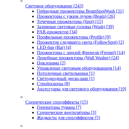
Световое оборудование
[243]
Гибридные прожекторы BeamSpotWash
[31]
Прожекторы с узким лучом (Beam)
[26]
Точечные прожекторы (Spot)
[15]
Заливные световые головы (Wash)
[39]
PAR-прожектор
[34]
Профильные прожекторы (Profile)
[9]
Прожектор следящего света (FollowSpot)
[2]
LED-бар (Bar)
[4]
Прожекторы с линзой Френеля (Fresnel)
[14]
Линейные прожекторы (Wall Washer)
[24]
Циклорама
[2]
Управление световым оборудованием
[14]
Потолочные светильники
[1]
Светодиодный диско-шар
[1]
Стробоскопы
[8]
Аксессуары для светового оборудования
[19]
Сценические спецэффекты
[15]
Генераторы тумана
[7]
Сценические вентиляторы
[3]
Жидкости для спецэффектов
[5]