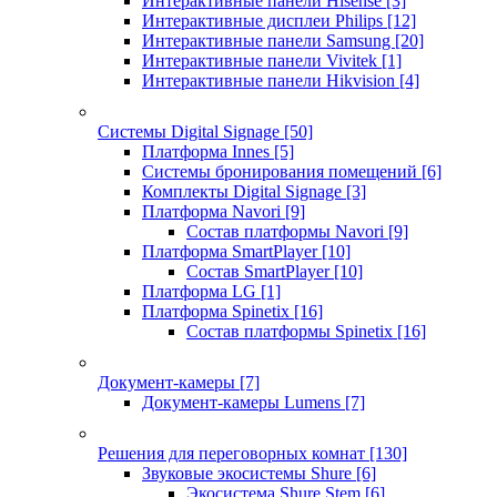
Интерактивные панели Hisense
[3]
Интерактивные дисплеи Philips
[12]
Интерактивные панели Samsung
[20]
Интерактивные панели Vivitek
[1]
Интерактивные панели Hikvision
[4]
Системы Digital Signage
[50]
Платформа Innes
[5]
Системы бронирования помещений
[6]
Комплекты Digital Signage
[3]
Платформа Navori
[9]
Состав платформы Navori
[9]
Платформа SmartPlayer
[10]
Состав SmartPlayer
[10]
Платформа LG
[1]
Платформа Spinetix
[16]
Состав платформы Spinetix
[16]
Документ-камеры
[7]
Документ-камеры Lumens
[7]
Решения для переговорных комнат
[130]
Звуковые экосистемы Shure
[6]
Экосистема Shure Stem
[6]