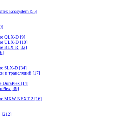
flex Ecosystem
[55]
9]
ure QLX-D
[9]
ure ULX-D
[10]
ure BLX-R
[32]
6]
ure SLX-D
[34]
иси и трансляций
[17]
e DuraPlex
[14]
nPlex
[39]
hure MXW NEXT 2
[16]
O
[212]