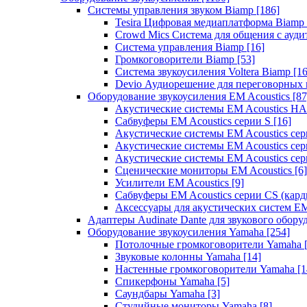
Системы управления звуком Biamp
[186]
Tesira Цифровая медиаплатформа Biamp
Crowd Mics Система для общения с ауд
Система управления Biamp
[16]
Громкоговорители Biamp
[53]
Система звукоусиления Voltera Biamp
[16
Devio Аудиорешение для переговорных
Оборудование звукоусиления EM Acoustics
[87
Акустические системы EM Acoustics 
Сабвуферы EM Acoustics серии S
[16]
Акустические системы EM Acoustics с
Акустические системы EM Acoustics сер
Акустические системы EM Acoustics сер
Сценические мониторы EM Acoustics
[6]
Усилители EM Acoustics
[9]
Сабвуферы EM Acoustics серии CS (кар
Аксессуары для акустических систем EM
Адаптеры Audinate Dante для звукового обор
Оборудование звукоусиления Yamaha
[254]
Потолочные громкоговорители Yamaha
Звуковые колонны Yamaha
[14]
Настенные громкоговорители Yamaha
[1
Спикерфоны Yamaha
[5]
Саундбары Yamaha
[3]
Студийные мониторы Yamaha
[8]