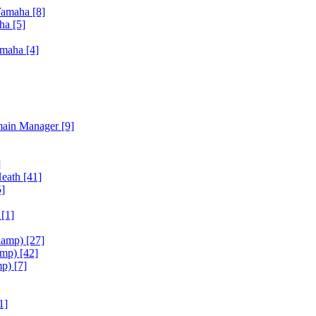
Yamaha
[8]
aha
[5]
amaha
[4]
main Manager
[9]
]
Heath
[41]
5]
h
[1]
iamp)
[27]
amp)
[42]
mp)
[7]
1]