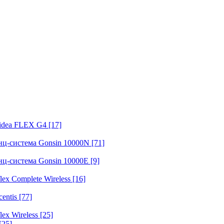
fidea FLEX G4
[17]
нц-система Gonsin 10000N
[71]
нц-система Gonsin 10000E
[9]
ex Complete Wireless
[16]
entis
[77]
ex Wireless
[25]
[25]