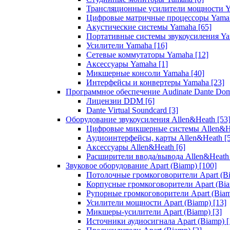
Трансляционные усилители мощности 
Цифровые матричные процессоры Yam
Акустические системы Yamaha
[65]
Портативные системы звукоусиления Y
Усилители Yamaha
[16]
Сетевые коммутаторы Yamaha
[12]
Аксессуары Yamaha
[1]
Микшерные консоли Yamaha
[40]
Интерфейсы и конвертеры Yamaha
[23]
Программное обеспечение Audinate Dante Do
Лицензии DDM
[6]
Dante Virtual Soundcard
[3]
Оборудование звукоусиления Allen&Heath
[53
Цифровые микшерные системы Allen&
Аудиоинтерфейсы, карты Allen&Heath
[
Аксессуары Allen&Heath
[6]
Расширители ввода/вывода Allen&Heat
Звуковое оборудование Apart (Biamp)
[100]
Потолочные громкоговорители Apart (B
Корпусные громкоговорители Apart (Bi
Рупорные громкоговорители Apart (Bia
Усилители мощности Apart (Biamp)
[13]
Микшеры-усилители Apart (Biamp)
[3]
Источники аудиосигнала Apart (Biamp)
[