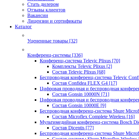
Стать дилером
Отзывы клиентов
Вакансии
Лицензии и сертификаты
Каталог
Уцененные товары
[32]
Конференц-системы
[336]
Конференц-система Televic Plixus
[70]
Комплекты Televic Plixus
[2]
Состав Televic Plixus
[68]
Беспроводная конференц-система Televic Con
Состав Confidea FLEX G4
[17]
Цифровая проводная и беспроводная конфере
Состав Gonsin 10000N
[71]
Цифровая проводная и беспроводная конфере
Состав Gonsin 10000E
[9]
Беспроводная конференц-система Shure Microfl
Состав Microflex Complete Wireless
[16]
Мультимедийная конференц-система Bosch Dic
Состав Dicentis
[77]
Беспроводная конференц-система Shure Microfl
Состав системы Shure Microflex Wireless