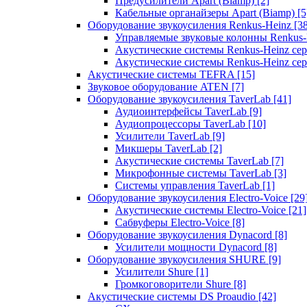
Предусилители Apart (Biamp)
[2]
Кабельные органайзеры Apart (Biamp)
[5
Оборудование звукоусиления Renkus-Heinz
[3
Управляемые звуковые колонны Renkus
Акустические системы Renkus-Heinz с
Акустические системы Renkus-Heinz сер
Акустические системы TEFRA
[15]
Звуковое оборудование ATEN
[7]
Оборудование звукоусиления TaverLab
[41]
Аудиоинтерфейсы TaverLab
[9]
Аудиопроцессоры TaverLab
[10]
Усилители TaverLab
[9]
Микшеры TaverLab
[2]
Акустические системы TaverLab
[7]
Микрофонные системы TaverLab
[3]
Системы управления TaverLab
[1]
Оборудование звукоусиления Electro-Voice
[29
Акустические системы Electro-Voice
[21]
Сабвуферы Electro-Voice
[8]
Оборудование звукоусиления Dynacord
[8]
Усилители мощности Dynacord
[8]
Оборудование звукоусиления SHURE
[9]
Усилители Shure
[1]
Громкоговорители Shure
[8]
Акустические системы DS Proaudio
[42]