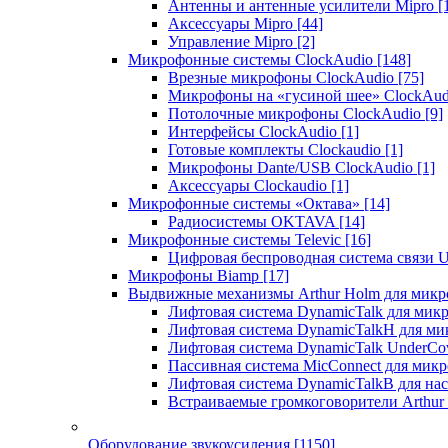
Антенны и антенные усилители Mipro
[
Аксессуары Mipro
[44]
Управление Mipro
[2]
Микрофонные системы ClockAudio
[148]
Врезные микрофоны ClockAudio
[75]
Микрофоны на «гусиной шее» ClockAu
Потолочные микрофоны ClockAudio
[9]
Интерфейсы ClockAudio
[1]
Готовые комплекты Clockaudio
[1]
Микрофоны Dante/USB ClockAudio
[1]
Аксессуары Clockaudio
[1]
Микрофонные системы «Октава»
[14]
Радиосистемы OKTAVA
[14]
Микрофонные системы Televic
[16]
Цифровая беспроводная система связи U
Микрофоны Biamp
[17]
Выдвижные механизмы Arthur Holm для микр
Лифтовая система DynamicTalk для ми
Лифтовая система DynamicTalkH для м
Лифтовая система DynamicTalk UnderCo
Пассивная система MicConnect для мик
Лифтовая система DynamicTalkB для на
Встраиваемые громкоговорители Arthu
Оборудование звукоусиления
[1150]