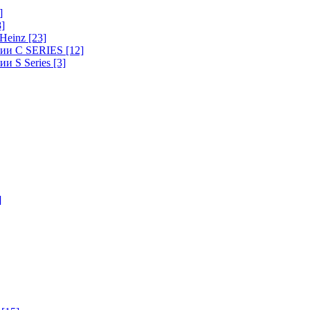
]
8]
-Heinz
[23]
ерии C SERIES
[12]
ии S Series
[3]
]