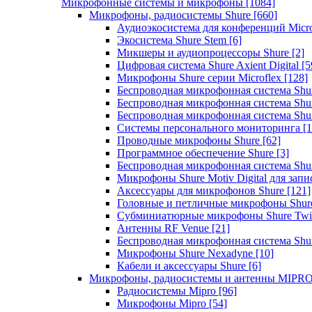
Микрофонные системы и микрофоны
[1084]
Микрофоны, радиосистемы Shure
[660]
Аудиоэкосистема для конференций Micro
Экосистема Shure Stem
[6]
Микшеры и аудиопроцессоры Shure
[2]
Цифровая система Shure Axient Digital
[5
Микрофоны Shure серии Microflex
[128]
Беспроводная микрофонная система Sh
Беспроводная микрофонная система Sh
Беспроводная микрофонная система Sh
Системы персонального мониторинга
[1
Проводные микрофоны Shure
[62]
Программное обеспечение Shure
[3]
Беспроводная микрофонная система Sh
Микрофоны Shure Motiv Digital для зап
Аксессуары для микрофонов Shure
[121]
Головные и петличные микрофоны Shur
Субминиатюрные микрофоны Shure Twi
Антенны RF Venue
[21]
Беспроводная микрофонная система S
Микрофоны Shure Nexadyne
[10]
Кабели и аксессуары Shure
[6]
Микрофоны, радиосистемы и антенны MIPR
Радиосистемы Mipro
[96]
Микрофоны Mipro
[54]