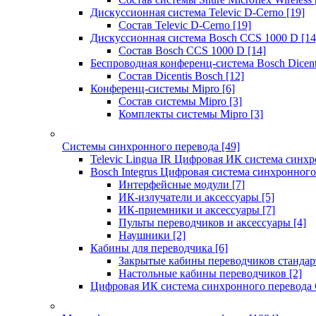
Дискуссионная система Televic D-Cerno
[19]
Состав Televic D-Cerno
[19]
Дискуссионная система Bosch CCS 1000 D
[14
Состав Bosch CCS 1000 D
[14]
Беспроводная конференц-система Bosch Dicen
Состав Dicentis Bosch
[12]
Конференц-системы Mipro
[6]
Состав системы Mipro
[3]
Комплекты системы Mipro
[3]
Системы синхронного перевода
[49]
Televic Lingua IR Цифровая ИК система синхр
Bosch Integrus Цифровая система синхронного
Интерфейсные модули
[7]
ИК-излучатели и аксессуары
[5]
ИК-приемники и аксессуары
[7]
Пульты переводчиков и аксессуары
[4]
Наушники
[2]
Кабины для переводчика
[6]
Закрытые кабины переводчиков стандар
Настольные кабины переводчиков
[2]
Цифровая ИК система синхронного перевода