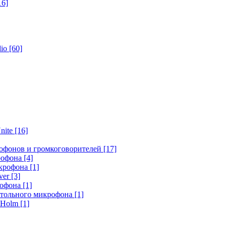
16]
dio
[60]
nite
[16]
офонов и громкоговорителей
[17]
крофона
[4]
икрофона
[1]
ver
[3]
рофона
[1]
стольного микрофона
[1]
r Holm
[1]