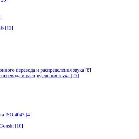
]
tis
[12]
онного перевода и распределения звука
[8]
 перевода и распределения звука
[25]
та ISO 4043
[4]
 Gonsin
[10]