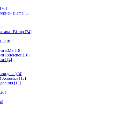
[76]
иторией Biamp
[1]
]
 комнат Biamp
[24]
]
HALO
[8]
ерии EMS
[18]
ии Reference
[10]
ии i
[4]
диоидные)
[4]
 Acoustics
[12]
удования
[13]
[20]
4]