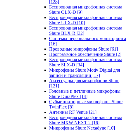
[128]
Беспроводная микрофонная система
Shure QLX-D
[9]
Беспроводная микрофонная система
Shure ULX-D
[10]
Беспроводная микрофонная система
Shure BLX-R
[32]
Системы персонального мониторинга
[16]
Проводные микрофоны Shure
[61]
Программное обеспечение Shure
[2]
Беспроводная микрофонная система
Shure SLX-D
[34]
Микрофоны Shure Motiv Digital для
записи и трансляций
[17]
Аксессуары для микрофонов Shure
[121]
Головные и петличные микрофоны
Shure DuraPlex
[14]
Субминиатюрные микрофоны Shure
TwinPlex
[8]
Антенны RF Venue
[21]
Беспроводная микрофонная система
Shure MXW NEXT 2
[16]
Микрофоны Shure Nexadyne
[10]