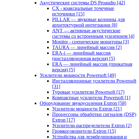
Акустические системы DS Proaudio
[42]
CX - коаксиальные точечные
источники
[15]
PILLAR — звуковые колонны для
архитектурной интеграции
[8]
ANT — активные акустические
системы со встроенным усилением
[4]
Monitor - сценические мониторы
[3]
TAURA — линейный массив
[2]
ERA-i — линейный массив
(инсталляционная версия)
[5]
ERA — линейный массив (прокатная
версия)
[5]
Усилители мощности Powersoft
[49]
Инсталляционные усилители Powersoft
[31]
Туровые усилители Powersoft
[17]
Компактные усилители Powersoft
[1]
Оборудование звукоусиления Extron
[58]
Усилители мощности Extron
[21]
Процессоры обработки сигналов (DSP)
Extron
[17]
Усилители-распределители Extron
[2]
Громкоговорители Extron
[15]
Устройства для деэмбедирования и