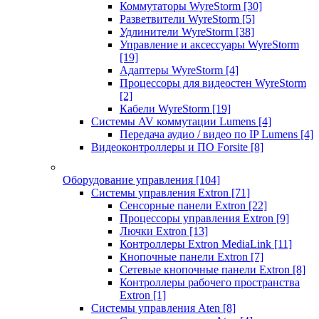
Коммутаторы WyreStorm
[30]
Разветвители WyreStorm
[5]
Удлинители WyreStorm
[38]
Управление и аксессуары WyreStorm
[19]
Адаптеры WyreStorm
[4]
Процессоры для видеостен WyreStorm
[2]
Кабели WyreStorm
[19]
Системы AV коммутации Lumens
[4]
Передача аудио / видео по IP Lumens
[4]
Видеоконтроллеры и ПО Forsite
[8]
Оборудование управления
[104]
Системы управления Extron
[71]
Сенсорные панели Extron
[22]
Процессоры управления Extron
[9]
Лючки Extron
[13]
Контроллеры Extron MediaLink
[11]
Кнопочные панели Extron
[7]
Сетевые кнопочные панели Extron
[8]
Контроллеры рабочего пространства
Extron
[1]
Системы управления Aten
[8]