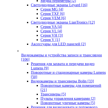
Медиа периметры
[2]
Светодиодные экраны Leyard
[16]
Серия MG
[4]
Серия TXF
[6]
Серия VEM
[6]
Светодиодные экраны LianTronics
[12]
Серия VA
[4]
Серия VL
[4]
Серия VH
[3]
Серия V
[1]
Аксессуары для LED панелей
[2]
Видеокамеры и устройства записи и трансляции
[106]
Решения для захвата и передачи видео
Lumens
[9]
Поворотные и стационарные камеры Lumens
[50]
Видеокамеры и трансиверы Bolin
[33]
Поворотные камеры для помещений
[21]
Трансиверы
[5]
Пульты управления камерами
[2]
Поворотные уличные камеры
[5]
Решения для видеозахвата и потокового