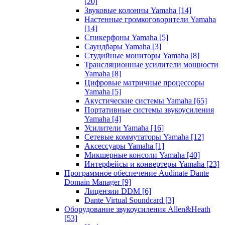
[20]
Звуковые колонны Yamaha
[14]
Настенные громкоговорители Yamaha
[14]
Спикерфоны Yamaha
[5]
Саундбары Yamaha
[3]
Студийные мониторы Yamaha
[8]
Трансляционные усилители мощности
Yamaha
[8]
Цифровые матричные процессоры
Yamaha
[5]
Акустические системы Yamaha
[65]
Портативные системы звукоусиления
Yamaha
[4]
Усилители Yamaha
[16]
Сетевые коммутаторы Yamaha
[12]
Аксессуары Yamaha
[1]
Микшерные консоли Yamaha
[40]
Интерфейсы и конвертеры Yamaha
[23]
Программное обеспечение Audinate Dante
Domain Manager
[9]
Лицензии DDM
[6]
Dante Virtual Soundcard
[3]
Оборудование звукоусиления Allen&Heath
[53]