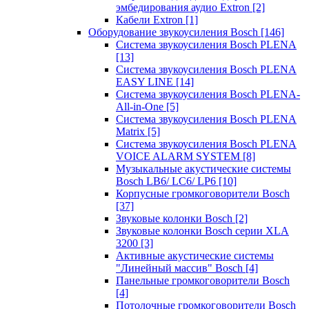
эмбедирования аудио Extron
[2]
Кабели Extron
[1]
Оборудование звукоусиления Bosch
[146]
Система звукоусиления Bosch PLENA
[13]
Система звукоусиления Bosch PLENA
EASY LINE
[14]
Система звукоусиления Bosch PLENA-
All-in-One
[5]
Система звукоусиления Bosch PLENA
Matrix
[5]
Система звукоусиления Bosch PLENA
VOICE ALARM SYSTEM
[8]
Музыкальные акустические системы
Bosch LB6/ LC6/ LP6
[10]
Корпусные громкоговорители Bosch
[37]
Звуковые колонки Bosch
[2]
Звуковые колонки Bosch серии XLA
3200
[3]
Активные акустические системы
"Линейный массив" Bosch
[4]
Панельные громкоговорители Bosch
[4]
Потолочные громкоговорители Bosch