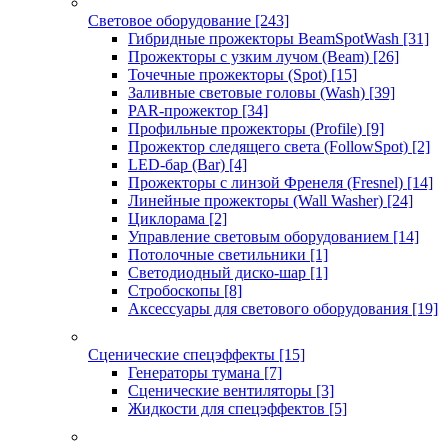
Световое оборудование
[243]
Гибридные прожекторы BeamSpotWash
[31]
Прожекторы с узким лучом (Beam)
[26]
Точечные прожекторы (Spot)
[15]
Заливные световые головы (Wash)
[39]
PAR-прожектор
[34]
Профильные прожекторы (Profile)
[9]
Прожектор следящего света (FollowSpot)
[2]
LED-бар (Bar)
[4]
Прожекторы с линзой Френеля (Fresnel)
[14]
Линейные прожекторы (Wall Washer)
[24]
Циклорама
[2]
Управление световым оборудованием
[14]
Потолочные светильники
[1]
Светодиодный диско-шар
[1]
Стробоскопы
[8]
Аксессуары для светового оборудования
[19]
Сценические спецэффекты
[15]
Генераторы тумана
[7]
Сценические вентиляторы
[3]
Жидкости для спецэффектов
[5]