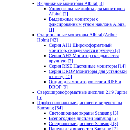
Выдвижные мониторы Albiral
[3]
Универсальные лифты для мониторов
Albiral
[2]
Выдвижные мониторы с
фиксированным углом наклона Albiral
[1]
Стационарные мониторы Albiral (Arthur
Holm)
[42]
Серия AH1 Широкоформатный
монитор, складывается вручную
[2]
Серия AH2 Монитор складывается
вручную
[2]
Серия RISE Настенные мониторы
[14]
Серия DROP Мониторы для установки
в стену
[15]
Опции для мониторов серии RISE и
DROP
[9]
Сверхширокоформатные дисплеи 21:9 Jupiter
[5]
Профессиональные дисплеи и видеостены
Samsung
[54]
Светодиодные экраны Samsung
[3]
Всепогодные дисплеи Samsung
[5]
Специальные дисплеи Samsung
[3]
Панели для видеостен Samsung
[7]