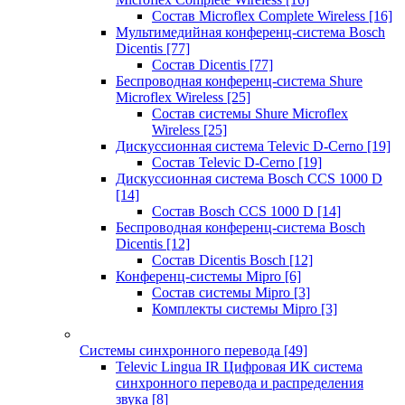
Состав Microflex Complete Wireless
[16]
Мультимедийная конференц-система Bosch
Dicentis
[77]
Состав Dicentis
[77]
Беспроводная конференц-система Shure
Microflex Wireless
[25]
Состав системы Shure Microflex
Wireless
[25]
Дискуссионная система Televic D-Cerno
[19]
Состав Televic D-Cerno
[19]
Дискуссионная система Bosch CCS 1000 D
[14]
Состав Bosch CCS 1000 D
[14]
Беспроводная конференц-система Bosch
Dicentis
[12]
Состав Dicentis Bosch
[12]
Конференц-системы Mipro
[6]
Состав системы Mipro
[3]
Комплекты системы Mipro
[3]
Системы синхронного перевода
[49]
Televic Lingua IR Цифровая ИК система
синхронного перевода и распределения
звука
[8]