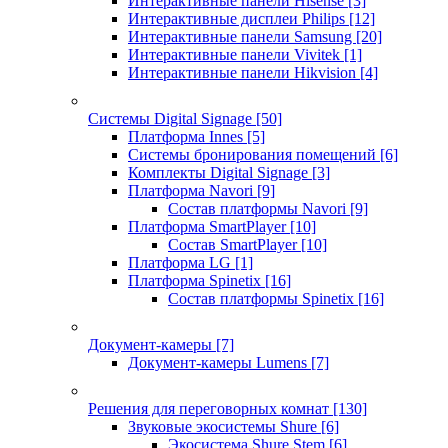
Интерактивные панели Hisense
[3]
Интерактивные дисплеи Philips
[12]
Интерактивные панели Samsung
[20]
Интерактивные панели Vivitek
[1]
Интерактивные панели Hikvision
[4]
Системы Digital Signage
[50]
Платформа Innes
[5]
Системы бронирования помещений
[6]
Комплекты Digital Signage
[3]
Платформа Navori
[9]
Состав платформы Navori
[9]
Платформа SmartPlayer
[10]
Состав SmartPlayer
[10]
Платформа LG
[1]
Платформа Spinetix
[16]
Состав платформы Spinetix
[16]
Документ-камеры
[7]
Документ-камеры Lumens
[7]
Решения для переговорных комнат
[130]
Звуковые экосистемы Shure
[6]
Экосистема Shure Stem
[6]