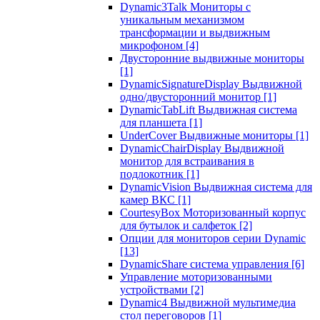
Dynamic3Talk Мониторы с
уникальным механизмом
трансформации и выдвижным
микрофоном
[4]
Двусторонние выдвижные мониторы
[1]
DynamicSignatureDisplay Выдвижной
одно/двусторонний монитор
[1]
DynamicTabLift Выдвижная система
для планшета
[1]
UnderCover Выдвижные мониторы
[1]
DynamicChairDisplay Выдвижной
монитор для встраивания в
подлокотник
[1]
DynamicVision Выдвижная система для
камер ВКС
[1]
CourtesyBox Моторизованный корпус
для бутылок и салфеток
[2]
Опции для мониторов серии Dynamic
[13]
DynamicShare система управления
[6]
Управление моторизованными
устройствами
[2]
Dynamic4 Выдвижной мультимедиа
стол переговоров
[1]