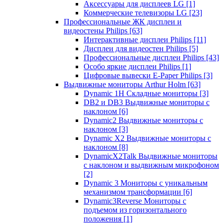
Аксессуары для дисплеев LG
[1]
Коммерческие телевизоры LG
[23]
Профессиональные ЖК дисплеи и
видеостены Philips
[63]
Интерактивные дисплеи Philips
[11]
Дисплеи для видеостен Philips
[5]
Профессиональные дисплеи Philips
[43]
Особо яркие дисплеи Philips
[1]
Цифровые вывески E-Paper Philips
[3]
Выдвижные мониторы Arthur Holm
[63]
Dynamic 1Н Складные мониторы
[3]
DB2 и DB3 Выдвижные мониторы с
наклоном
[6]
Dynamic2 Выдвижные мониторы с
наклоном
[3]
Dynamic X2 Выдвижные мониторы с
наклоном
[8]
DynamicX2Talk Выдвижные мониторы
с наклоном и выдвижным микрофоном
[2]
Dynamic 3 Мониторы с уникальным
механизмом трансформации
[6]
Dynamic3Reverse Мониторы с
подъемом из горизонтального
положения
[1]