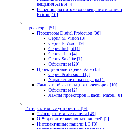
вещания ATEN
[4]
Решения для потокового вещания и записи
Extron
[10]
Проекторы
[51]
Проекторы Digital Projection
[38]
Серия M-Vision
[3]
Серия E-Vision
[9]
Серия Insight
[1]
Серия Titan
[4]
Серия Satellite
[1]
Объективы
[20]
Проекционные экраны Adeo
[3]
Серия Professional
[2]
Управление и аксессуары
[1]
Лампы и объективы для проекторов
[10]
Объективы
[2]
Лампы проекторов Hitachi, Maxell
[8]
Интерактивные устройства
[94]
* Интерактивные панели
[49]
OPS для интерактивных панелей
[2]
Интерактивные панели LG
[3]