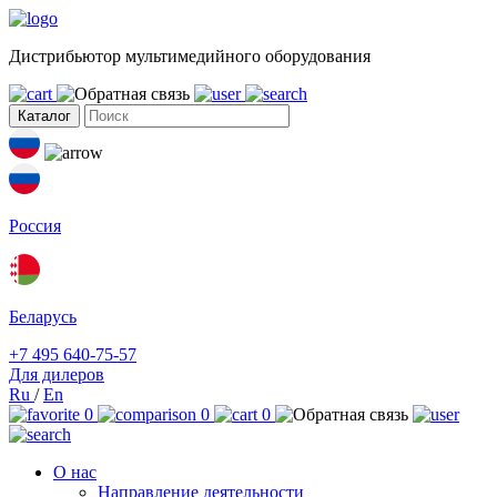
Дистрибьютор мультимедийного оборудования
Каталог
Россия
Беларусь
+7 495 640-75-57
Для дилеров
Ru
/
En
0
0
0
О нас
Направление деятельности