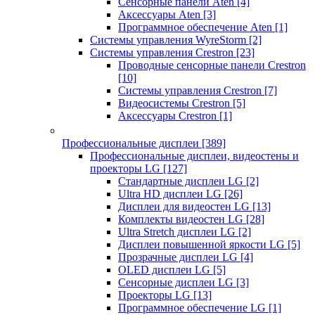
Сенсорные панели Aten
[4]
Аксессуары Aten
[3]
Программное обеспечение Aten
[1]
Системы управления WyreStorm
[2]
Системы управления Crestron
[23]
Проводные сенсорные панели Crestron
[10]
Системы управления Crestron
[7]
Видеосистемы Crestron
[5]
Аксессуары Crestron
[1]
Профессиональные дисплеи
[389]
Профессиональные дисплеи, видеостены и
проекторы LG
[127]
Стандартные дисплеи LG
[2]
Ultra HD дисплеи LG
[26]
Дисплеи для видеостен LG
[13]
Комплекты видеостен LG
[28]
Ultra Stretch дисплеи LG
[2]
Дисплеи повышенной яркости LG
[5]
Прозрачные дисплеи LG
[4]
OLED дисплеи LG
[5]
Сенсорные дисплеи LG
[3]
Проекторы LG
[13]
Программное обеспечение LG
[1]