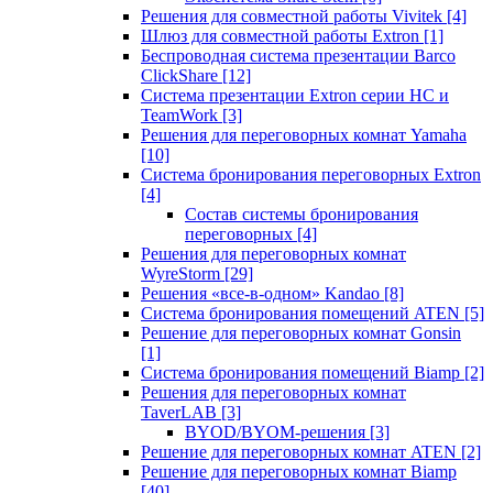
Решения для совместной работы Vivitek
[4]
Шлюз для совместной работы Extron
[1]
Беспроводная система презентации Barco
ClickShare
[12]
Система презентации Extron серии HC и
TeamWork
[3]
Решения для переговорных комнат Yamaha
[10]
Система бронирования переговорных Extron
[4]
Состав системы бронирования
переговорных
[4]
Решения для переговорных комнат
WyreStorm
[29]
Решения «все-в-одном» Kandao
[8]
Система бронирования помещений ATEN
[5]
Решение для переговорных комнат Gonsin
[1]
Система бронирования помещений Biamp
[2]
Решения для переговорных комнат
TaverLAB
[3]
BYOD/BYOM-решения
[3]
Решение для переговорных комнат ATEN
[2]
Решение для переговорных комнат Biamp
[40]