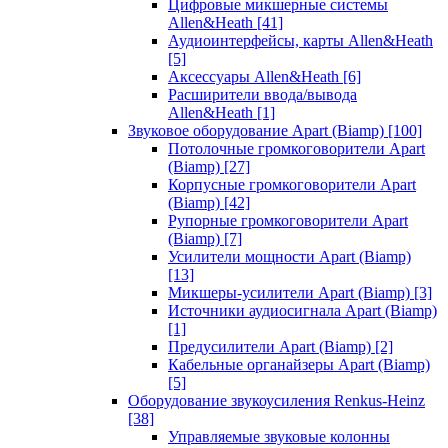
Цифровые микшерные системы
Allen&Heath
[41]
Аудиоинтерфейсы, карты Allen&Heath
[5]
Аксессуары Allen&Heath
[6]
Расширители ввода/вывода
Allen&Heath
[1]
Звуковое оборудование Apart (Biamp)
[100]
Потолочные громкоговорители Apart
(Biamp)
[27]
Корпусные громкоговорители Apart
(Biamp)
[42]
Рупорные громкоговорители Apart
(Biamp)
[7]
Усилители мощности Apart (Biamp)
[13]
Микшеры-усилители Apart (Biamp)
[3]
Источники аудиосигнала Apart (Biamp)
[1]
Предусилители Apart (Biamp)
[2]
Кабельные органайзеры Apart (Biamp)
[5]
Оборудование звукоусиления Renkus-Heinz
[38]
Управляемые звуковые колонны