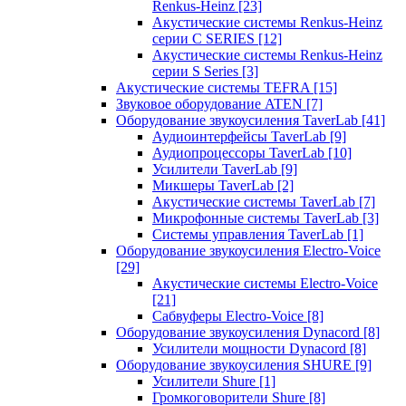
Renkus-Heinz
[23]
Акустические системы Renkus-Heinz
серии C SERIES
[12]
Акустические системы Renkus-Heinz
серии S Series
[3]
Акустические системы TEFRA
[15]
Звуковое оборудование ATEN
[7]
Оборудование звукоусиления TaverLab
[41]
Аудиоинтерфейсы TaverLab
[9]
Аудиопроцессоры TaverLab
[10]
Усилители TaverLab
[9]
Микшеры TaverLab
[2]
Акустические системы TaverLab
[7]
Микрофонные системы TaverLab
[3]
Системы управления TaverLab
[1]
Оборудование звукоусиления Electro-Voice
[29]
Акустические системы Electro-Voice
[21]
Сабвуферы Electro-Voice
[8]
Оборудование звукоусиления Dynacord
[8]
Усилители мощности Dynacord
[8]
Оборудование звукоусиления SHURE
[9]
Усилители Shure
[1]
Громкоговорители Shure
[8]