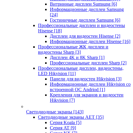
Витринные дисплеи Sumsung
[6]
Информационные дисплеи Samsung
[24]
Гостиничные дисплеи Samsung
[6]
Профессиональные дисплеи и видеостены
Hisense
[18]
Дисплеи для видеостен Hisense
[2]
Информационные дисплеи Hisense
[16]
Профессиональные ЖК дисплеи и
видеостены Sharp
[3]
Дисплеи 4K и 8K Sharp
[1]
Профессиональные дисплеи Sharp
[2]
Профессиональные дисплеи, видеостены,
LED Hikvision
[11]
Панели для видеостен Hikvision
[3]
Информационные дисплеи Hikvision со
встроенной ОС Andriod
[1]
Крепления для экранов и видеостен
Hikvision
[7]
Светодиодные экраны
[143]
Светодиодные экраны AET
[35]
Cерия Koala
[5]
Серия AT
[9]