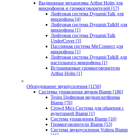
Выдвижные механизмы Arthur Holm для
микрофонов и громкоговорителей
[17]
Лифтовая система DynamicTalk для
микрофона
[4]
Лифтовая система DynamicTalkH для
микрофона
[1]
Лифтовая система DynamicTalk
UnderCover
[3]
Пассивная система MicConnect для
микрофона
[1]
Лифтовая система DynamicTalkB для
настольного микрофона
[1]
Встраиваемые громкоговорители
Arthur Holm
[1]
Оборудование звукоусиления
[1150]
Системы управления звуком Biamp
[186]
Tesira Цифровая медиаплатформа
Biamp
[76]
Crowd Mics Система для общения с
аудиторией Biamp
[1]
Система управления Biamp
[16]
Громкоговорители Biamp
[53]
Система звукоусиления Voltera Biamp