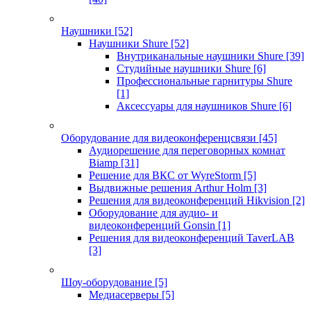
Наушники
[52]
Наушники Shure
[52]
Внутриканальные наушники Shure
[39]
Студийные наушники Shure
[6]
Профессиональные гарнитуры Shure
[1]
Аксессуары для наушников Shure
[6]
Оборудование для видеоконференцсвязи
[45]
Аудиорешение для переговорных комнат
Biamp
[31]
Решение для ВКС от WyreStorm
[5]
Выдвижные решения Arthur Holm
[3]
Решения для видеоконференций Hikvision
[2]
Оборудование для аудио- и
видеоконференций Gonsin
[1]
Решения для видеоконференций TaverLAB
[3]
Шоу-оборудование
[5]
Медиасерверы
[5]