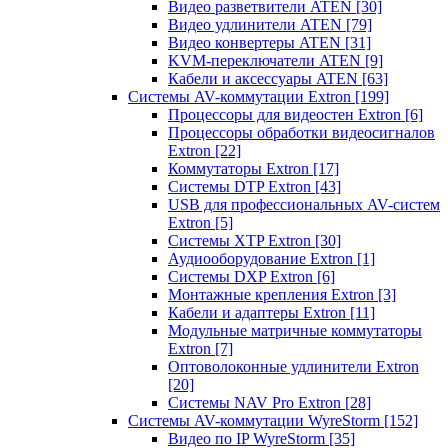
Видео разветвители ATEN
[30]
Видео удлинители ATEN
[79]
Видео конвертеры ATEN
[31]
KVM-переключатели ATEN
[9]
Кабели и аксессуары ATEN
[63]
Системы AV-коммутации Extron
[199]
Процессоры для видеостен Extron
[6]
Процессоры обработки видеосигналов
Extron
[22]
Коммутаторы Extron
[17]
Системы DTP Extron
[43]
USB для профессиональных AV-систем
Extron
[5]
Системы XTP Extron
[30]
Аудиооборудование Extron
[1]
Системы DXP Extron
[6]
Монтажные крепления Extron
[3]
Кабели и адаптеры Extron
[11]
Модульные матричные коммутаторы
Extron
[7]
Оптоволоконные удлинители Extron
[20]
Системы NAV Pro Extron
[28]
Системы AV-коммутации WyreStorm
[152]
Видео по IP WyreStorm
[35]