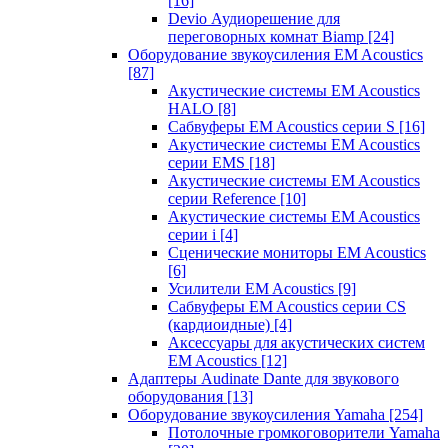
[16]
Devio Аудиорешение для
переговорных комнат Biamp
[24]
Оборудование звукоусиления EM Acoustics
[87]
Акустические системы EM Acoustics
HALO
[8]
Сабвуферы EM Acoustics серии S
[16]
Акустические системы EM Acoustics
серии EMS
[18]
Акустические системы EM Acoustics
серии Reference
[10]
Акустические системы EM Acoustics
серии i
[4]
Сценические мониторы EM Acoustics
[6]
Усилители EM Acoustics
[9]
Сабвуферы EM Acoustics серии CS
(кардиоидные)
[4]
Аксессуары для акустических систем
EM Acoustics
[12]
Адаптеры Audinate Dante для звукового
оборудования
[13]
Оборудование звукоусиления Yamaha
[254]
Потолочные громкоговорители Yamaha