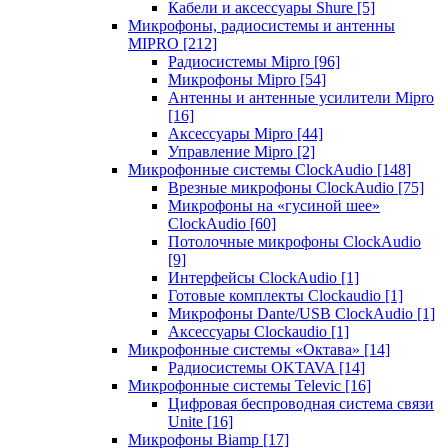
Кабели и аксессуары Shure
[5]
Микрофоны, радиосистемы и антенны
MIPRO
[212]
Радиосистемы Mipro
[96]
Микрофоны Mipro
[54]
Антенны и антенные усилители Mipro
[16]
Аксессуары Mipro
[44]
Управление Mipro
[2]
Микрофонные системы ClockAudio
[148]
Врезные микрофоны ClockAudio
[75]
Микрофоны на «гусиной шее»
ClockAudio
[60]
Потолочные микрофоны ClockAudio
[9]
Интерфейсы ClockAudio
[1]
Готовые комплекты Clockaudio
[1]
Микрофоны Dante/USB ClockAudio
[1]
Аксессуары Clockaudio
[1]
Микрофонные системы «Октава»
[14]
Радиосистемы OKTAVA
[14]
Микрофонные системы Televic
[16]
Цифровая беспроводная система связи
Unite
[16]
Микрофоны Biamp
[17]