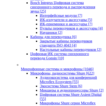
Bosch Integrus Цифровая система
синхронного перевода и распределения
звука
[25]
Интерфейсные модули
[7]
ИК-излучатели и аксессуары
[5]
ИК-приемники и аксессуары
[7]
Пульты переводчиков и аксессуары
[4]
Наушники
[2]
Кабины для переводчика
[6]
Закрытые кабины переводчиков
стандарта ISO 4043
[4]
Настольные кабины переводчиков
[2]
Цифровая ИК система синхронного
перевода Gonsin
[10]
Микрофонные системы и микрофоны
[1046]
Микрофоны, радиосистемы Shure
[622]
Аудиоэкосистема для конференций
Microflex Ecosystem
[55]
Экосистема Shure Stem
[6]
Микшеры и аудиопроцессоры Shure
[2]
Цифровая система Shure Axient Digital
[55]
Микрофоны Shure серии Microflex