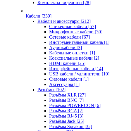
Комплекты видеостен
[28]
Кабели
[339]
Кабели и аксессуары
[212]
Спикерные кабели
[57]
Микрофонные кабели
[30]
Сетевые кабели
[67]
Инструментальный кабель
[1]
Аудиокабели
[3]
Кабельные оплетки
[1]
Коаксиальные кабели
[2]
HDMI кабели
[25]
Интерфейсные кабели
[14]
USB кабели / удлинители
[10]
Силовые кабели
[1]
Аксессуары
[1]
Разъёмы
[102]
Разъёмы XLR
[27]
Разъёмы BNC
[7]
Разъёмы POWERCON
[6]
Разъёмы RCA
[2]
Разъёмы RJ45
[3]
Разъёмы Jack
[25]
Разъёмы Speakon
[32]