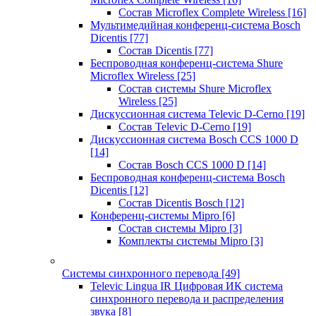
Состав Microflex Complete Wireless
[16]
Мультимедийная конференц-система Bosch
Dicentis
[77]
Состав Dicentis
[77]
Беспроводная конференц-система Shure
Microflex Wireless
[25]
Состав системы Shure Microflex
Wireless
[25]
Дискуссионная система Televic D-Cerno
[19]
Состав Televic D-Cerno
[19]
Дискуссионная система Bosch CCS 1000 D
[14]
Состав Bosch CCS 1000 D
[14]
Беспроводная конференц-система Bosch
Dicentis
[12]
Состав Dicentis Bosch
[12]
Конференц-системы Mipro
[6]
Состав системы Mipro
[3]
Комплекты системы Mipro
[3]
Системы синхронного перевода
[49]
Televic Lingua IR Цифровая ИК система
синхронного перевода и распределения
звука
[8]