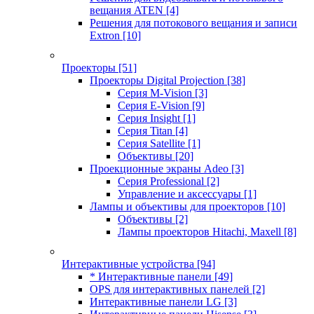
вещания ATEN
[4]
Решения для потокового вещания и записи
Extron
[10]
Проекторы
[51]
Проекторы Digital Projection
[38]
Серия M-Vision
[3]
Серия E-Vision
[9]
Серия Insight
[1]
Серия Titan
[4]
Серия Satellite
[1]
Объективы
[20]
Проекционные экраны Adeo
[3]
Серия Professional
[2]
Управление и аксессуары
[1]
Лампы и объективы для проекторов
[10]
Объективы
[2]
Лампы проекторов Hitachi, Maxell
[8]
Интерактивные устройства
[94]
* Интерактивные панели
[49]
OPS для интерактивных панелей
[2]
Интерактивные панели LG
[3]