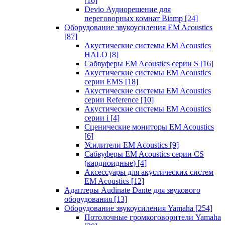
[16]
Devio Аудиорешение для
переговорных комнат Biamp
[24]
Оборудование звукоусиления EM Acoustics
[87]
Акустические системы EM Acoustics
HALO
[8]
Сабвуферы EM Acoustics серии S
[16]
Акустические системы EM Acoustics
серии EMS
[18]
Акустические системы EM Acoustics
серии Reference
[10]
Акустические системы EM Acoustics
серии i
[4]
Сценические мониторы EM Acoustics
[6]
Усилители EM Acoustics
[9]
Сабвуферы EM Acoustics серии CS
(кардиоидные)
[4]
Аксессуары для акустических систем
EM Acoustics
[12]
Адаптеры Audinate Dante для звукового
оборудования
[13]
Оборудование звукоусиления Yamaha
[254]
Потолочные громкоговорители Yamaha