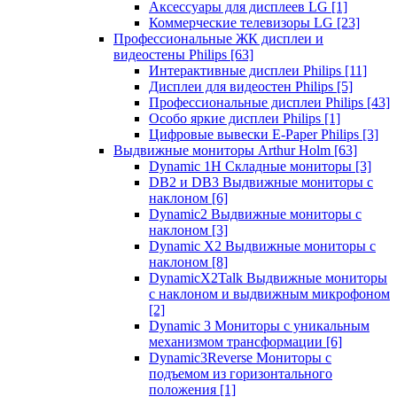
Аксессуары для дисплеев LG
[1]
Коммерческие телевизоры LG
[23]
Профессиональные ЖК дисплеи и
видеостены Philips
[63]
Интерактивные дисплеи Philips
[11]
Дисплеи для видеостен Philips
[5]
Профессиональные дисплеи Philips
[43]
Особо яркие дисплеи Philips
[1]
Цифровые вывески E-Paper Philips
[3]
Выдвижные мониторы Arthur Holm
[63]
Dynamic 1Н Складные мониторы
[3]
DB2 и DB3 Выдвижные мониторы с
наклоном
[6]
Dynamic2 Выдвижные мониторы с
наклоном
[3]
Dynamic X2 Выдвижные мониторы с
наклоном
[8]
DynamicX2Talk Выдвижные мониторы
с наклоном и выдвижным микрофоном
[2]
Dynamic 3 Мониторы с уникальным
механизмом трансформации
[6]
Dynamic3Reverse Мониторы с
подъемом из горизонтального
положения
[1]