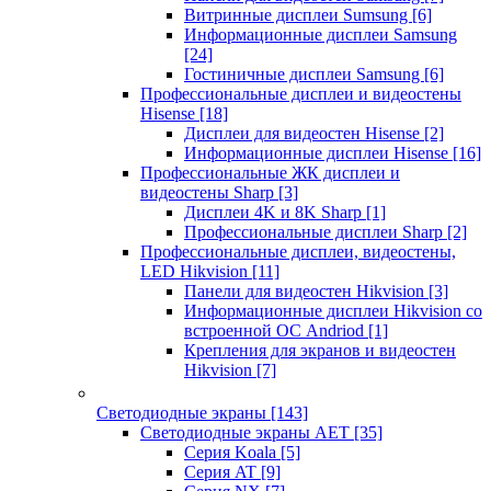
Витринные дисплеи Sumsung
[6]
Информационные дисплеи Samsung
[24]
Гостиничные дисплеи Samsung
[6]
Профессиональные дисплеи и видеостены
Hisense
[18]
Дисплеи для видеостен Hisense
[2]
Информационные дисплеи Hisense
[16]
Профессиональные ЖК дисплеи и
видеостены Sharp
[3]
Дисплеи 4K и 8K Sharp
[1]
Профессиональные дисплеи Sharp
[2]
Профессиональные дисплеи, видеостены,
LED Hikvision
[11]
Панели для видеостен Hikvision
[3]
Информационные дисплеи Hikvision со
встроенной ОС Andriod
[1]
Крепления для экранов и видеостен
Hikvision
[7]
Светодиодные экраны
[143]
Светодиодные экраны AET
[35]
Cерия Koala
[5]
Серия AT
[9]