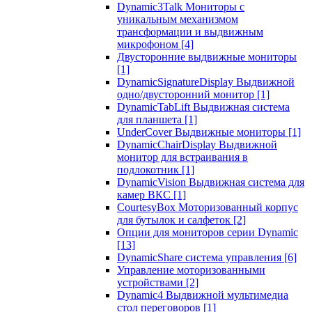
Dynamic3Talk Мониторы с
уникальным механизмом
трансформации и выдвижным
микрофоном
[4]
Двусторонние выдвижные мониторы
[1]
DynamicSignatureDisplay Выдвижной
одно/двусторонний монитор
[1]
DynamicTabLift Выдвижная система
для планшета
[1]
UnderCover Выдвижные мониторы
[1]
DynamicChairDisplay Выдвижной
монитор для встраивания в
подлокотник
[1]
DynamicVision Выдвижная система для
камер ВКС
[1]
CourtesyBox Моторизованный корпус
для бутылок и салфеток
[2]
Опции для мониторов серии Dynamic
[13]
DynamicShare система управления
[6]
Управление моторизованными
устройствами
[2]
Dynamic4 Выдвижной мультимедиа
стол переговоров
[1]