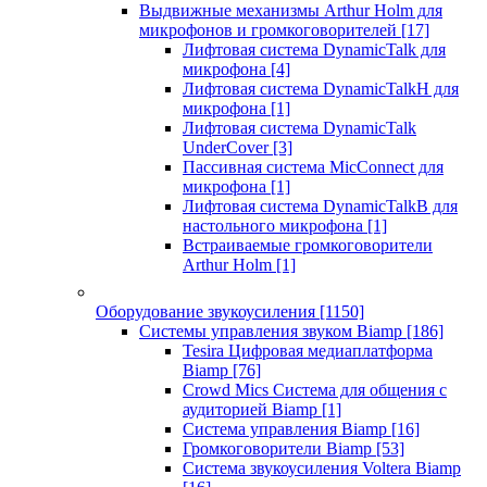
Выдвижные механизмы Arthur Holm для
микрофонов и громкоговорителей
[17]
Лифтовая система DynamicTalk для
микрофона
[4]
Лифтовая система DynamicTalkH для
микрофона
[1]
Лифтовая система DynamicTalk
UnderCover
[3]
Пассивная система MicConnect для
микрофона
[1]
Лифтовая система DynamicTalkB для
настольного микрофона
[1]
Встраиваемые громкоговорители
Arthur Holm
[1]
Оборудование звукоусиления
[1150]
Системы управления звуком Biamp
[186]
Tesira Цифровая медиаплатформа
Biamp
[76]
Crowd Mics Система для общения с
аудиторией Biamp
[1]
Система управления Biamp
[16]
Громкоговорители Biamp
[53]
Система звукоусиления Voltera Biamp