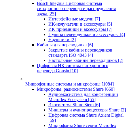
Bosch Integrus Цифровая система
синхронного перевода и распределения
звука
[25]
Интерфейсные модули
[7]
ИК-излучатели и аксессуары
[5]
ИК-приемники и аксессуары
[7]
Пульты переводчиков и аксессуары
[4]
Наушники
[2]
Кабины для переводчика
[6]
Закрытые кабины переводчиков
стандарта ISO 4043
[4]
Настольные кабины переводчиков
[2]
Цифровая ИК система синхронного
перевода Gonsin
[10]
Микрофонные системы и микрофоны
[1084]
Микрофоны, радиосистемы Shure
[660]
Аудиоэкосистема для конференций
Microflex Ecosystem
[55]
Экосистема Shure Stem
[6]
Микшеры и аудиопроцессоры Shure
[2]
Цифровая система Shure Axient Digital
[59]
Микрофоны Shure серии Microflex