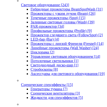
Световое оборудование
[243]
Гибридные прожекторы BeamSpotWash
[31]
Прожекторы с узким лучом (Beam)
[26]
Точечные прожекторы (Spot)
[15]
Заливные световые головы (Wash)
[39]
PAR-прожектор
[34]
Профильные прожекторы (Profile)
[9]
Прожектор следящего света (FollowSpot)
[2]
LED-бар (Bar)
[4]
Прожекторы с линзой Френеля (Fresnel)
[14]
Линейные прожекторы (Wall Washer)
[24]
Циклорама
[2]
Управление световым оборудованием
[14]
Потолочные светильники
[1]
Светодиодный диско-шар
[1]
Стробоскопы
[8]
Аксессуары для светового оборудования
[19]
Сценические спецэффекты
[15]
Генераторы тумана
[7]
Сценические вентиляторы
[3]
Жидкости для спецэффектов
[5]