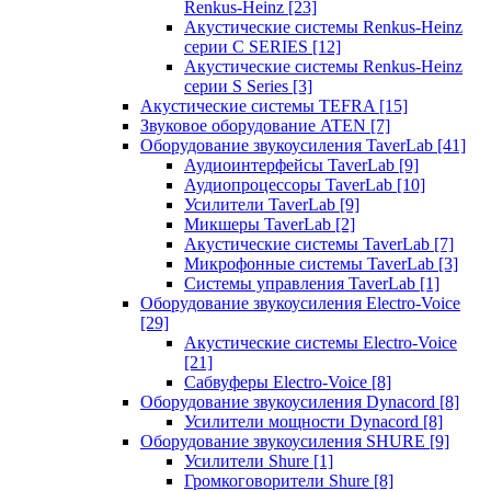
Renkus-Heinz
[23]
Акустические системы Renkus-Heinz
серии C SERIES
[12]
Акустические системы Renkus-Heinz
серии S Series
[3]
Акустические системы TEFRA
[15]
Звуковое оборудование ATEN
[7]
Оборудование звукоусиления TaverLab
[41]
Аудиоинтерфейсы TaverLab
[9]
Аудиопроцессоры TaverLab
[10]
Усилители TaverLab
[9]
Микшеры TaverLab
[2]
Акустические системы TaverLab
[7]
Микрофонные системы TaverLab
[3]
Системы управления TaverLab
[1]
Оборудование звукоусиления Electro-Voice
[29]
Акустические системы Electro-Voice
[21]
Сабвуферы Electro-Voice
[8]
Оборудование звукоусиления Dynacord
[8]
Усилители мощности Dynacord
[8]
Оборудование звукоусиления SHURE
[9]
Усилители Shure
[1]
Громкоговорители Shure
[8]