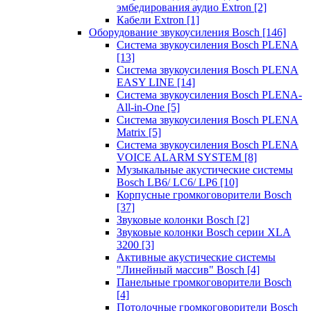
эмбедирования аудио Extron
[2]
Кабели Extron
[1]
Оборудование звукоусиления Bosch
[146]
Система звукоусиления Bosch PLENA
[13]
Система звукоусиления Bosch PLENA
EASY LINE
[14]
Система звукоусиления Bosch PLENA-
All-in-One
[5]
Система звукоусиления Bosch PLENA
Matrix
[5]
Система звукоусиления Bosch PLENA
VOICE ALARM SYSTEM
[8]
Музыкальные акустические системы
Bosch LB6/ LC6/ LP6
[10]
Корпусные громкоговорители Bosch
[37]
Звуковые колонки Bosch
[2]
Звуковые колонки Bosch серии XLA
3200
[3]
Активные акустические системы
"Линейный массив" Bosch
[4]
Панельные громкоговорители Bosch
[4]
Потолочные громкоговорители Bosch