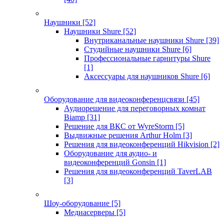
Наушники
[52]
Наушники Shure
[52]
Внутриканальные наушники Shure
[39]
Студийные наушники Shure
[6]
Профессиональные гарнитуры Shure
[1]
Аксессуары для наушников Shure
[6]
Оборудование для видеоконференцсвязи
[45]
Аудиорешение для переговорных комнат
Biamp
[31]
Решение для ВКС от WyreStorm
[5]
Выдвижные решения Arthur Holm
[3]
Решения для видеоконференций Hikvision
[2]
Оборудование для аудио- и
видеоконференций Gonsin
[1]
Решения для видеоконференций TaverLAB
[3]
Шоу-оборудование
[5]
Медиасерверы
[5]