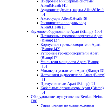
Цифровые микшерные системы
Allen&Heath
[41]
Аудиоинтерфейсы, карты Allen&Heath
[5]
Аксессуары Allen&Heath
[6]
Расширители ввода/вывода
Allen&Heath
[1]
Звуковое оборудование Apart (Biamp)
[100]
Потолочные громкоговорители Apart
(Biamp)
[27]
Корпусные громкоговорители Apart
(Biamp)
[42]
Рупорные громкоговорители Apart
(Biamp)
[7]
Усилители мощности Apart (Biamp)
[13]
Микшеры-усилители Apart (Biamp)
[3]
Источники аудиосигнала Apart (Biamp)
[1]
Предусилители Apart (Biamp)
[2]
Кабельные органайзеры Apart (Biamp)
[5]
Оборудование звукоусиления Renkus-Heinz
[38]
Управляемые звуковые колонны