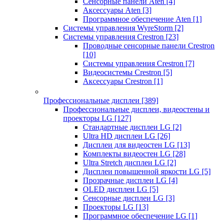
Сенсорные панели Aten
[4]
Аксессуары Aten
[3]
Программное обеспечение Aten
[1]
Системы управления WyreStorm
[2]
Системы управления Crestron
[23]
Проводные сенсорные панели Crestron
[10]
Системы управления Crestron
[7]
Видеосистемы Crestron
[5]
Аксессуары Crestron
[1]
Профессиональные дисплеи
[389]
Профессиональные дисплеи, видеостены и
проекторы LG
[127]
Стандартные дисплеи LG
[2]
Ultra HD дисплеи LG
[26]
Дисплеи для видеостен LG
[13]
Комплекты видеостен LG
[28]
Ultra Stretch дисплеи LG
[2]
Дисплеи повышенной яркости LG
[5]
Прозрачные дисплеи LG
[4]
OLED дисплеи LG
[5]
Сенсорные дисплеи LG
[3]
Проекторы LG
[13]
Программное обеспечение LG
[1]