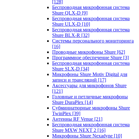
[128]
Беспроводная микрофонная система
Shure QLX-D
[9]
Беспроводная микрофонная система
Shure ULX-D
[10]
Беспроводная микрофонная система
Shure BLX-R
[32]
Системы персонального мониторинга
[16]
Проводные микрофоны Shure
[62]
Программное обеспечение Shure
[3]
Беспроводная микрофонная система
Shure SLX-D
[34]
Микрофоны Shure Motiv Digital для
записи и трансляций
[17]
Аксессуары для микрофонов Shure
[121]
Головные и петличные микрофоны
Shure DuraPlex
[14]
Субминиатюрные микрофоны Shure
TwinPlex
[39]
Антенны RF Venue
[21]
Беспроводная микрофонная система
Shure MXW NEXT 2
[16]
Микрофоны Shure Nexadyne
[10]