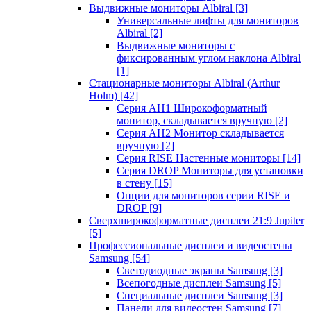
Выдвижные мониторы Albiral
[3]
Универсальные лифты для мониторов
Albiral
[2]
Выдвижные мониторы с
фиксированным углом наклона Albiral
[1]
Стационарные мониторы Albiral (Arthur
Holm)
[42]
Серия AH1 Широкоформатный
монитор, складывается вручную
[2]
Серия AH2 Монитор складывается
вручную
[2]
Серия RISE Настенные мониторы
[14]
Серия DROP Мониторы для установки
в стену
[15]
Опции для мониторов серии RISE и
DROP
[9]
Сверхширокоформатные дисплеи 21:9 Jupiter
[5]
Профессиональные дисплеи и видеостены
Samsung
[54]
Светодиодные экраны Samsung
[3]
Всепогодные дисплеи Samsung
[5]
Специальные дисплеи Samsung
[3]
Панели для видеостен Samsung
[7]