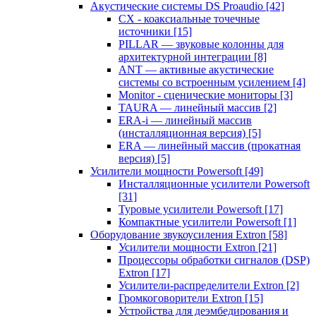
Акустические системы DS Proaudio
[42]
CX - коаксиальные точечные
источники
[15]
PILLAR — звуковые колонны для
архитектурной интеграции
[8]
ANT — активные акустические
системы со встроенным усилением
[4]
Monitor - сценические мониторы
[3]
TAURA — линейный массив
[2]
ERA-i — линейный массив
(инсталляционная версия)
[5]
ERA — линейный массив (прокатная
версия)
[5]
Усилители мощности Powersoft
[49]
Инсталляционные усилители Powersoft
[31]
Туровые усилители Powersoft
[17]
Компактные усилители Powersoft
[1]
Оборудование звукоусиления Extron
[58]
Усилители мощности Extron
[21]
Процессоры обработки сигналов (DSP)
Extron
[17]
Усилители-распределители Extron
[2]
Громкоговорители Extron
[15]
Устройства для деэмбедирования и