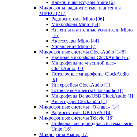
Кабели и аксессуары Shure
[6]
Микрофоны, радиосистемы и антенны
MIPRO
[212]
Радиосистемы Mipro
[96]
Микрофоны Mipro
[54]
Антенны и антенные усилители Mipro
[16]
Аксессуары Mipro
[44]
Управление Mipro
[2]
Микрофонные системы ClockAudio
[148]
Врезные микрофоны ClockAudio
[75]
Микрофоны на «гусиной шее»
ClockAudio
[60]
Потолочные микрофоны ClockAudio
[9]
Интерфейсы ClockAudio
[1]
Готовые комплекты Clockaudio
[1]
Микрофоны Dante/USB ClockAudio
[1]
Аксессуары Clockaudio
[1]
Микрофонные системы «Октава»
[14]
Радиосистемы OKTAVA
[14]
Микрофонные системы Televic
[16]
Цифровая беспроводная система связи
Unite
[16]
Микрофоны Biamp
[17]