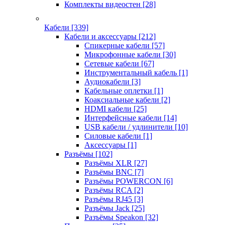
Комплекты видеостен
[28]
Кабели
[339]
Кабели и аксессуары
[212]
Спикерные кабели
[57]
Микрофонные кабели
[30]
Сетевые кабели
[67]
Инструментальный кабель
[1]
Аудиокабели
[3]
Кабельные оплетки
[1]
Коаксиальные кабели
[2]
HDMI кабели
[25]
Интерфейсные кабели
[14]
USB кабели / удлинители
[10]
Силовые кабели
[1]
Аксессуары
[1]
Разъёмы
[102]
Разъёмы XLR
[27]
Разъёмы BNC
[7]
Разъёмы POWERCON
[6]
Разъёмы RCA
[2]
Разъёмы RJ45
[3]
Разъёмы Jack
[25]
Разъёмы Speakon
[32]