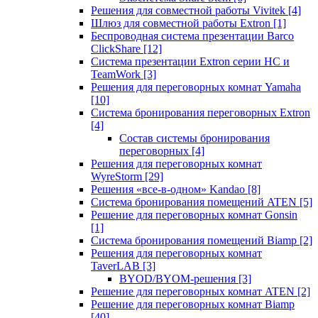
Решения для совместной работы Vivitek
[4]
Шлюз для совместной работы Extron
[1]
Беспроводная система презентации Barco
ClickShare
[12]
Система презентации Extron серии HC и
TeamWork
[3]
Решения для переговорных комнат Yamaha
[10]
Система бронирования переговорных Extron
[4]
Состав системы бронирования
переговорных
[4]
Решения для переговорных комнат
WyreStorm
[29]
Решения «все-в-одном» Kandao
[8]
Система бронирования помещений ATEN
[5]
Решение для переговорных комнат Gonsin
[1]
Система бронирования помещений Biamp
[2]
Решения для переговорных комнат
TaverLAB
[3]
BYOD/BYOM-решения
[3]
Решение для переговорных комнат ATEN
[2]
Решение для переговорных комнат Biamp
[40]