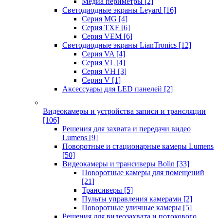
Медиа периметры
[2]
Светодиодные экраны Leyard
[16]
Серия MG
[4]
Серия TXF
[6]
Серия VEM
[6]
Светодиодные экраны LianTronics
[12]
Серия VA
[4]
Серия VL
[4]
Серия VH
[3]
Серия V
[1]
Аксессуары для LED панелей
[2]
Видеокамеры и устройства записи и трансляции
[106]
Решения для захвата и передачи видео
Lumens
[9]
Поворотные и стационарные камеры Lumens
[50]
Видеокамеры и трансиверы Bolin
[33]
Поворотные камеры для помещений
[21]
Трансиверы
[5]
Пульты управления камерами
[2]
Поворотные уличные камеры
[5]
Решения для видеозахвата и потокового