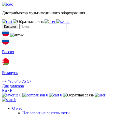
Дистрибьютор мультимедийного оборудования
Каталог
Россия
Беларусь
+7 495 640-75-57
Для дилеров
Ru
/
En
0
0
0
О нас
Направление деятельности