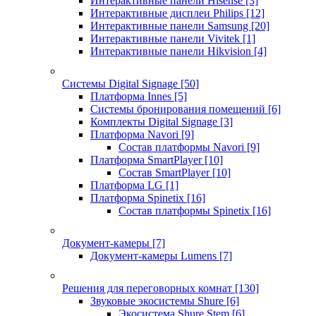
Интерактивные панели Hisense
[3]
Интерактивные дисплеи Philips
[12]
Интерактивные панели Samsung
[20]
Интерактивные панели Vivitek
[1]
Интерактивные панели Hikvision
[4]
Системы Digital Signage
[50]
Платформа Innes
[5]
Системы бронирования помещений
[6]
Комплекты Digital Signage
[3]
Платформа Navori
[9]
Состав платформы Navori
[9]
Платформа SmartPlayer
[10]
Состав SmartPlayer
[10]
Платформа LG
[1]
Платформа Spinetix
[16]
Состав платформы Spinetix
[16]
Документ-камеры
[7]
Документ-камеры Lumens
[7]
Решения для переговорных комнат
[130]
Звуковые экосистемы Shure
[6]
Экосистема Shure Stem
[6]