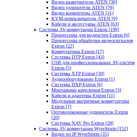
Видео разветвители ATEN
[30]
Видео удлинители ATEN
[79]
Видео конвертеры ATEN
[31]
KVM-переключатели ATEN
[9]
Кабели и аксессуары ATEN
[63]
Системы AV-коммутации Extron
[199]
Процессоры для видеостен Extron
[6]
Процессоры обработки видеосигналов
Extron
[22]
Коммутаторы Extron
[17]
Системы DTP Extron
[43]
USB для профессиональных AV-систем
Extron
[5]
Системы XTP Extron
[30]
Аудиооборудование Extron
[1]
Системы DXP Extron
[6]
Монтажные крепления Extron
[3]
Кабели и адаптеры Extron
[11]
Модульные матричные коммутаторы
Extron
[7]
Оптоволоконные удлинители Extron
[20]
Системы NAV Pro Extron
[28]
Системы AV-коммутации WyreStorm
[152]
Видео по IP WyreStorm
[35]