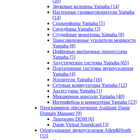
[20]
Звуковые колонны Yamaha
[14]
Настенные громкоговорители Yamaha
[14]
Спикерфоны Yamaha
[5]
Саундбары Yamaha
[3]
Студийные мониторы Yamaha
[8]
Трансляционные усилители мощности
Yamaha
[8]
Цифровые матричные процессоры
Yamaha
[5]
Акустические системы Yamaha
[65]
Портативные системы звукоусиления
Yamaha
[4]
Усилители Yamaha
[16]
Сетевые коммутаторы Yamaha
[12]
Аксессуары Yamaha
[1]
Микшерные консоли Yamaha
[40]
Интерфейсы и конвертеры Yamaha
[23]
Программное обеспечение Audinate Dante
Domain Manager
[9]
Лицензии DDM
[6]
Dante Virtual Soundcard
[3]
Оборудование звукоусиления Allen&Heath
[53]