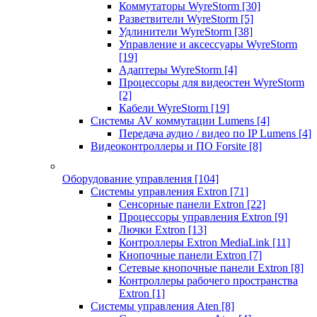
Коммутаторы WyreStorm
[30]
Разветвители WyreStorm
[5]
Удлинители WyreStorm
[38]
Управление и аксессуары WyreStorm
[19]
Адаптеры WyreStorm
[4]
Процессоры для видеостен WyreStorm
[2]
Кабели WyreStorm
[19]
Системы AV коммутации Lumens
[4]
Передача аудио / видео по IP Lumens
[4]
Видеоконтроллеры и ПО Forsite
[8]
Оборудование управления
[104]
Системы управления Extron
[71]
Сенсорные панели Extron
[22]
Процессоры управления Extron
[9]
Лючки Extron
[13]
Контроллеры Extron MediaLink
[11]
Кнопочные панели Extron
[7]
Сетевые кнопочные панели Extron
[8]
Контроллеры рабочего пространства
Extron
[1]
Системы управления Aten
[8]