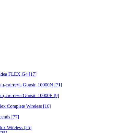
fidea FLEX G4
[17]
нц-система Gonsin 10000N
[71]
нц-система Gonsin 10000E
[9]
ex Complete Wireless
[16]
entis
[77]
ex Wireless
[25]
[25]