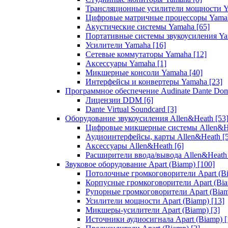
Трансляционные усилители мощности 
Цифровые матричные процессоры Yam
Акустические системы Yamaha
[65]
Портативные системы звукоусиления Y
Усилители Yamaha
[16]
Сетевые коммутаторы Yamaha
[12]
Аксессуары Yamaha
[1]
Микшерные консоли Yamaha
[40]
Интерфейсы и конвертеры Yamaha
[23]
Программное обеспечение Audinate Dante Do
Лицензии DDM
[6]
Dante Virtual Soundcard
[3]
Оборудование звукоусиления Allen&Heath
[53
Цифровые микшерные системы Allen&
Аудиоинтерфейсы, карты Allen&Heath
[
Аксессуары Allen&Heath
[6]
Расширители ввода/вывода Allen&Heat
Звуковое оборудование Apart (Biamp)
[100]
Потолочные громкоговорители Apart (B
Корпусные громкоговорители Apart (Bi
Рупорные громкоговорители Apart (Bia
Усилители мощности Apart (Biamp)
[13]
Микшеры-усилители Apart (Biamp)
[3]
Источники аудиосигнала Apart (Biamp)
[