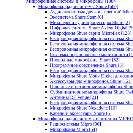
Микрофонные системы и микрофоны
[1084]
Микрофоны, радиосистемы Shure
[660]
Аудиоэкосистема для конференций Micro
Экосистема Shure Stem
[6]
Микшеры и аудиопроцессоры Shure
[2]
Цифровая система Shure Axient Digital
[5
Микрофоны Shure серии Microflex
[128]
Беспроводная микрофонная система Sh
Беспроводная микрофонная система Sh
Беспроводная микрофонная система Sh
Системы персонального мониторинга
[1
Проводные микрофоны Shure
[62]
Программное обеспечение Shure
[3]
Беспроводная микрофонная система Sh
Микрофоны Shure Motiv Digital для зап
Аксессуары для микрофонов Shure
[121]
Головные и петличные микрофоны Shur
Субминиатюрные микрофоны Shure Twi
Антенны RF Venue
[21]
Беспроводная микрофонная система S
Микрофоны Shure Nexadyne
[10]
Кабели и аксессуары Shure
[6]
Микрофоны, радиосистемы и антенны MIPR
Радиосистемы Mipro
[96]
Микрофоны Mipro
[54]