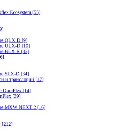
flex Ecosystem
[55]
9]
ure QLX-D
[9]
ure ULX-D
[10]
ure BLX-R
[32]
6]
ure SLX-D
[34]
иси и трансляций
[17]
e DuraPlex
[14]
nPlex
[39]
hure MXW NEXT 2
[16]
O
[212]