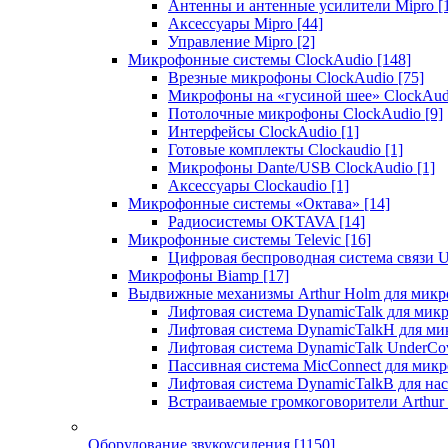
Антенны и антенные усилители Mipro
[
Аксессуары Mipro
[44]
Управление Mipro
[2]
Микрофонные системы ClockAudio
[148]
Врезные микрофоны ClockAudio
[75]
Микрофоны на «гусиной шее» ClockAu
Потолочные микрофоны ClockAudio
[9]
Интерфейсы ClockAudio
[1]
Готовые комплекты Clockaudio
[1]
Микрофоны Dante/USB ClockAudio
[1]
Аксессуары Clockaudio
[1]
Микрофонные системы «Октава»
[14]
Радиосистемы OKTAVA
[14]
Микрофонные системы Televic
[16]
Цифровая беспроводная система связи U
Микрофоны Biamp
[17]
Выдвижные механизмы Arthur Holm для микр
Лифтовая система DynamicTalk для ми
Лифтовая система DynamicTalkH для м
Лифтовая система DynamicTalk UnderCo
Пассивная система MicConnect для мик
Лифтовая система DynamicTalkB для на
Встраиваемые громкоговорители Arthu
Оборудование звукоусиления
[1150]