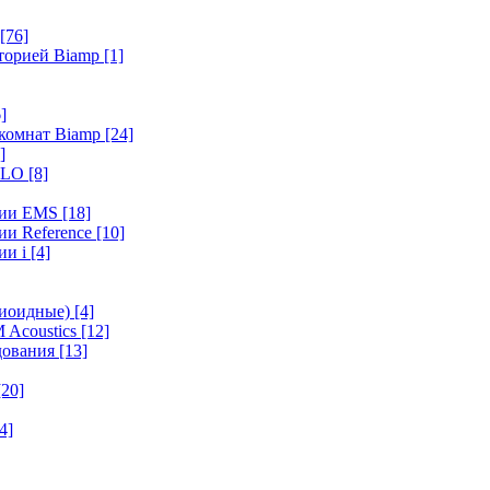
[76]
иторией Biamp
[1]
]
 комнат Biamp
[24]
]
HALO
[8]
ерии EMS
[18]
ии Reference
[10]
ии i
[4]
диоидные)
[4]
 Acoustics
[12]
удования
[13]
[20]
4]