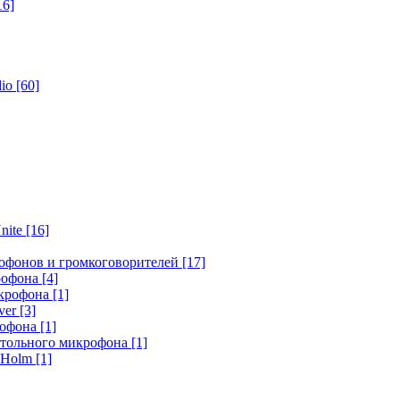
16]
dio
[60]
nite
[16]
офонов и громкоговорителей
[17]
крофона
[4]
икрофона
[1]
ver
[3]
рофона
[1]
стольного микрофона
[1]
r Holm
[1]