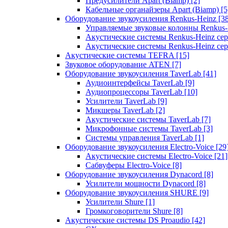
Предусилители Apart (Biamp)
[2]
Кабельные органайзеры Apart (Biamp)
[5
Оборудование звукоусиления Renkus-Heinz
[3
Управляемые звуковые колонны Renkus
Акустические системы Renkus-Heinz с
Акустические системы Renkus-Heinz сер
Акустические системы TEFRA
[15]
Звуковое оборудование ATEN
[7]
Оборудование звукоусиления TaverLab
[41]
Аудиоинтерфейсы TaverLab
[9]
Аудиопроцессоры TaverLab
[10]
Усилители TaverLab
[9]
Микшеры TaverLab
[2]
Акустические системы TaverLab
[7]
Микрофонные системы TaverLab
[3]
Системы управления TaverLab
[1]
Оборудование звукоусиления Electro-Voice
[29
Акустические системы Electro-Voice
[21]
Сабвуферы Electro-Voice
[8]
Оборудование звукоусиления Dynacord
[8]
Усилители мощности Dynacord
[8]
Оборудование звукоусиления SHURE
[9]
Усилители Shure
[1]
Громкоговорители Shure
[8]
Акустические системы DS Proaudio
[42]