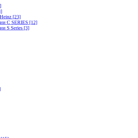
]
8]
-Heinz
[23]
ерии C SERIES
[12]
ии S Series
[3]
]