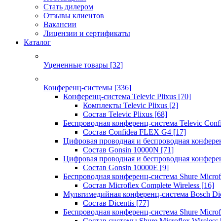
Стать дилером
Отзывы клиентов
Вакансии
Лицензии и сертификаты
Каталог
Уцененные товары
[32]
Конференц-системы
[336]
Конференц-система Televic Plixus
[70]
Комплекты Televic Plixus
[2]
Состав Televic Plixus
[68]
Беспроводная конференц-система Televic Con
Состав Confidea FLEX G4
[17]
Цифровая проводная и беспроводная конфере
Состав Gonsin 10000N
[71]
Цифровая проводная и беспроводная конфере
Состав Gonsin 10000E
[9]
Беспроводная конференц-система Shure Microfl
Состав Microflex Complete Wireless
[16]
Мультимедийная конференц-система Bosch Dic
Состав Dicentis
[77]
Беспроводная конференц-система Shure Microfl
Состав системы Shure Microflex Wireless