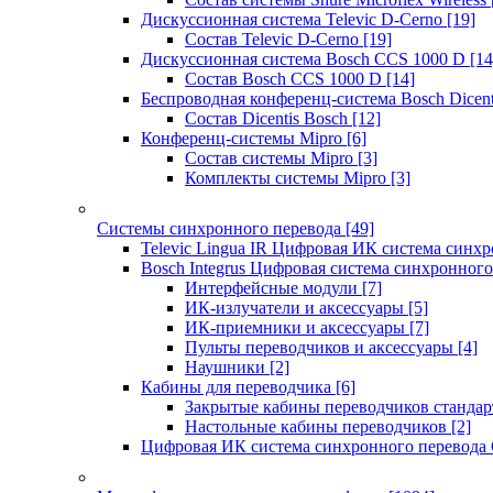
Дискуссионная система Televic D-Cerno
[19]
Состав Televic D-Cerno
[19]
Дискуссионная система Bosch CCS 1000 D
[14
Состав Bosch CCS 1000 D
[14]
Беспроводная конференц-система Bosch Dicen
Состав Dicentis Bosch
[12]
Конференц-системы Mipro
[6]
Состав системы Mipro
[3]
Комплекты системы Mipro
[3]
Системы синхронного перевода
[49]
Televic Lingua IR Цифровая ИК система синхр
Bosch Integrus Цифровая система синхронного
Интерфейсные модули
[7]
ИК-излучатели и аксессуары
[5]
ИК-приемники и аксессуары
[7]
Пульты переводчиков и аксессуары
[4]
Наушники
[2]
Кабины для переводчика
[6]
Закрытые кабины переводчиков стандар
Настольные кабины переводчиков
[2]
Цифровая ИК система синхронного перевода