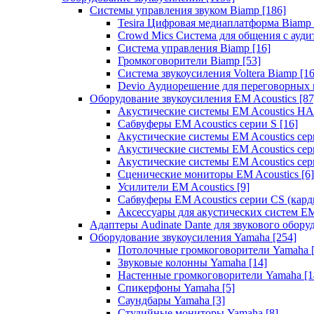
Системы управления звуком Biamp
[186]
Tesira Цифровая медиаплатформа Biamp
Crowd Mics Система для общения с ауд
Система управления Biamp
[16]
Громкоговорители Biamp
[53]
Система звукоусиления Voltera Biamp
[16
Devio Аудиорешение для переговорных
Оборудование звукоусиления EM Acoustics
[87
Акустические системы EM Acoustics 
Сабвуферы EM Acoustics серии S
[16]
Акустические системы EM Acoustics с
Акустические системы EM Acoustics сер
Акустические системы EM Acoustics сер
Сценические мониторы EM Acoustics
[6]
Усилители EM Acoustics
[9]
Сабвуферы EM Acoustics серии CS (кар
Аксессуары для акустических систем EM
Адаптеры Audinate Dante для звукового обор
Оборудование звукоусиления Yamaha
[254]
Потолочные громкоговорители Yamaha
Звуковые колонны Yamaha
[14]
Настенные громкоговорители Yamaha
[1
Спикерфоны Yamaha
[5]
Саундбары Yamaha
[3]
Студийные мониторы Yamaha
[8]