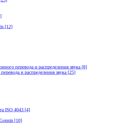
]
tis
[12]
онного перевода и распределения звука
[8]
 перевода и распределения звука
[25]
та ISO 4043
[4]
 Gonsin
[10]