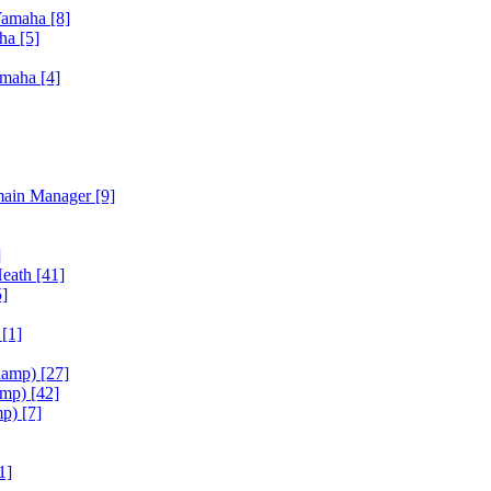
Yamaha
[8]
aha
[5]
amaha
[4]
main Manager
[9]
]
Heath
[41]
5]
h
[1]
iamp)
[27]
amp)
[42]
mp)
[7]
1]