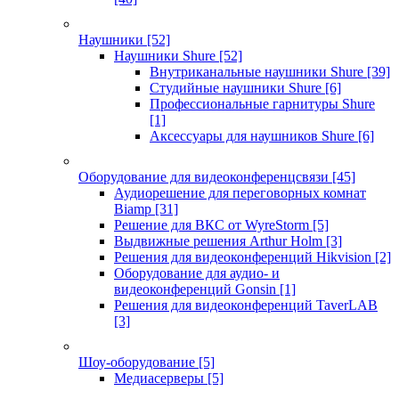
Наушники
[52]
Наушники Shure
[52]
Внутриканальные наушники Shure
[39]
Студийные наушники Shure
[6]
Профессиональные гарнитуры Shure
[1]
Аксессуары для наушников Shure
[6]
Оборудование для видеоконференцсвязи
[45]
Аудиорешение для переговорных комнат
Biamp
[31]
Решение для ВКС от WyreStorm
[5]
Выдвижные решения Arthur Holm
[3]
Решения для видеоконференций Hikvision
[2]
Оборудование для аудио- и
видеоконференций Gonsin
[1]
Решения для видеоконференций TaverLAB
[3]
Шоу-оборудование
[5]
Медиасерверы
[5]