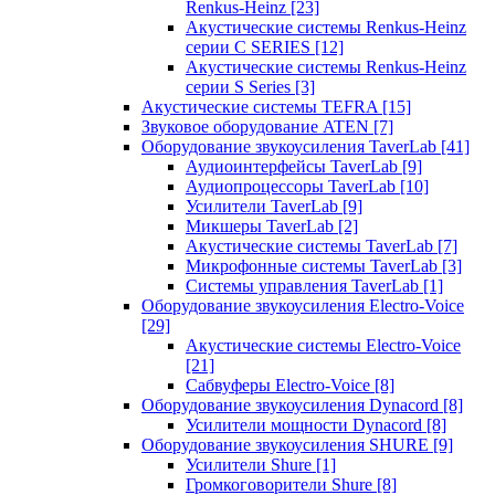
Renkus-Heinz
[23]
Акустические системы Renkus-Heinz
серии C SERIES
[12]
Акустические системы Renkus-Heinz
серии S Series
[3]
Акустические системы TEFRA
[15]
Звуковое оборудование ATEN
[7]
Оборудование звукоусиления TaverLab
[41]
Аудиоинтерфейсы TaverLab
[9]
Аудиопроцессоры TaverLab
[10]
Усилители TaverLab
[9]
Микшеры TaverLab
[2]
Акустические системы TaverLab
[7]
Микрофонные системы TaverLab
[3]
Системы управления TaverLab
[1]
Оборудование звукоусиления Electro-Voice
[29]
Акустические системы Electro-Voice
[21]
Сабвуферы Electro-Voice
[8]
Оборудование звукоусиления Dynacord
[8]
Усилители мощности Dynacord
[8]
Оборудование звукоусиления SHURE
[9]
Усилители Shure
[1]
Громкоговорители Shure
[8]