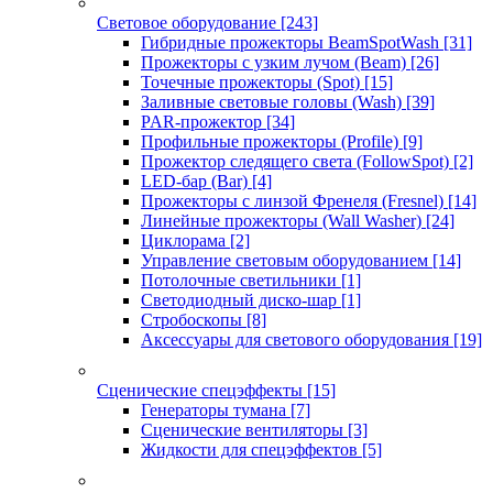
Световое оборудование
[243]
Гибридные прожекторы BeamSpotWash
[31]
Прожекторы с узким лучом (Beam)
[26]
Точечные прожекторы (Spot)
[15]
Заливные световые головы (Wash)
[39]
PAR-прожектор
[34]
Профильные прожекторы (Profile)
[9]
Прожектор следящего света (FollowSpot)
[2]
LED-бар (Bar)
[4]
Прожекторы с линзой Френеля (Fresnel)
[14]
Линейные прожекторы (Wall Washer)
[24]
Циклорама
[2]
Управление световым оборудованием
[14]
Потолочные светильники
[1]
Светодиодный диско-шар
[1]
Стробоскопы
[8]
Аксессуары для светового оборудования
[19]
Сценические спецэффекты
[15]
Генераторы тумана
[7]
Сценические вентиляторы
[3]
Жидкости для спецэффектов
[5]