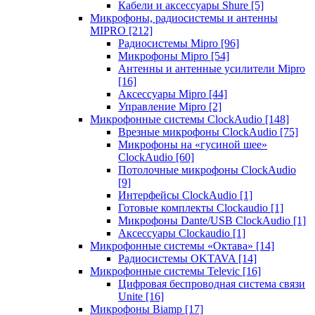
Кабели и аксессуары Shure
[5]
Микрофоны, радиосистемы и антенны
MIPRO
[212]
Радиосистемы Mipro
[96]
Микрофоны Mipro
[54]
Антенны и антенные усилители Mipro
[16]
Аксессуары Mipro
[44]
Управление Mipro
[2]
Микрофонные системы ClockAudio
[148]
Врезные микрофоны ClockAudio
[75]
Микрофоны на «гусиной шее»
ClockAudio
[60]
Потолочные микрофоны ClockAudio
[9]
Интерфейсы ClockAudio
[1]
Готовые комплекты Clockaudio
[1]
Микрофоны Dante/USB ClockAudio
[1]
Аксессуары Clockaudio
[1]
Микрофонные системы «Октава»
[14]
Радиосистемы OKTAVA
[14]
Микрофонные системы Televic
[16]
Цифровая беспроводная система связи
Unite
[16]
Микрофоны Biamp
[17]