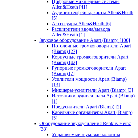
Цифровые микшерные системы
Allen&Heath
[41]
Аудиоинтерфейсы, карты Allen&Heath
[5]
Аксессуары Allen&Heath
[6]
Расширители ввода/вывода
Allen&Heath
[1]
Звуковое оборудование Apart (Biamp)
[100]
Потолочные громкоговорители Apart
(Biamp)
[27]
Корпусные громкоговорители Apart
(Biamp)
[42]
Рупорные громкоговорители Apart
(Biamp)
[7]
Усилители мощности Apart (Biamp)
[13]
Микшеры-усилители Apart (Biamp)
[3]
Источники аудиосигнала Apart (Biamp)
[1]
Предусилители Apart (Biamp)
[2]
Кабельные органайзеры Apart (Biamp)
[5]
Оборудование звукоусиления Renkus-Heinz
[38]
Управляемые звуковые колонны