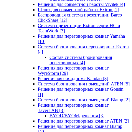
Решения для совместной работы Vivitek
[4]
Шлюз для совместной работы Extron
[1]
Беспроводная система презентации Barco
ClickShare
[12]
Система презентации Extron серии HC и
TeamWork
[3]
Решения для переговорных комнат Yamaha
[10]
Система бронирования переговорных Extron
[4]
Состав системы бронирования
переговорных
[4]
Решения для переговорных комнат
WyreStorm
[29]
Решения «все-в-одном» Kandao
[8]
Система бронирования помещений ATEN
[5]
Решение для переговорных комнат Gonsin
[1]
Система бронирования помещений Biamp
[2]
Решения для переговорных комнат
TaverLAB
[3]
BYOD/BYOM-решения
[3]
Решение для переговорных комнат ATEN
[2]
Решение для переговорных комнат Biamp
[40]