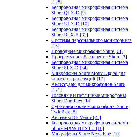
[128]
Беспроводная микрофонная система
Shure QLX-D
[9]
Беспроводная микрофонная система
Shure ULX-D
[10]
Беспроводная микрофонная система
Shure BLX-R
[32]
Системы персонального мониторинга
[16]
Проводные микрофоны Shure
[61]
Программное обеспечение Shure
[2]
Беспроводная микрофонная система
Shure SLX-D
[34]
Микрофоны Shure Motiv Digital для
записи и трансляций
[17]
Аксессуары для микрофонов Shure
[121]
Головные и петличные микрофоны
Shure DuraPlex
[14]
Субминиатюрные микрофоны Shure
TwinPlex
[8]
Антенны RF Venue
[21]
Беспроводная микрофонная система
Shure MXW NEXT 2
[16]
Микрофоны Shure Nexadyne
[10]