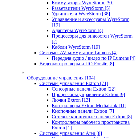
Коммутаторы WyreStorm
[30]
Разветвители WyreStorm
[5]
Удлинители WyreStorm
[38]
Управление и аксессуары WyreStorm
[19]
Адаптеры WyreStorm
[4]
Процессоры для видеостен WyreStorm
[2]
Кабели WyreStorm
[19]
Системы AV коммутации Lumens
[4]
Передача аудио / видео по IP Lumens
[4]
Видеоконтроллеры и ПО Forsite
[8]
Оборудование управления
[104]
Системы управления Extron
[71]
Сенсорные панели Extron
[22]
Процессоры управления Extron
[9]
Лючки Extron
[13]
Контроллеры Extron MediaLink
[11]
Кнопочные панели Extron
[7]
Сетевые кнопочные панели Extron
[8]
Контроллеры рабочего пространства
Extron
[1]
Системы управления Aten
[8]