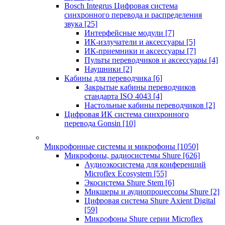
Bosch Integrus Цифровая система
синхронного перевода и распределения
звука
[25]
Интерфейсные модули
[7]
ИК-излучатели и аксессуары
[5]
ИК-приемники и аксессуары
[7]
Пульты переводчиков и аксессуары
[4]
Наушники
[2]
Кабины для переводчика
[6]
Закрытые кабины переводчиков
стандарта ISO 4043
[4]
Настольные кабины переводчиков
[2]
Цифровая ИК система синхронного
перевода Gonsin
[10]
Микрофонные системы и микрофоны
[1050]
Микрофоны, радиосистемы Shure
[626]
Аудиоэкосистема для конференций
Microflex Ecosystem
[55]
Экосистема Shure Stem
[6]
Микшеры и аудиопроцессоры Shure
[2]
Цифровая система Shure Axient Digital
[59]
Микрофоны Shure серии Microflex