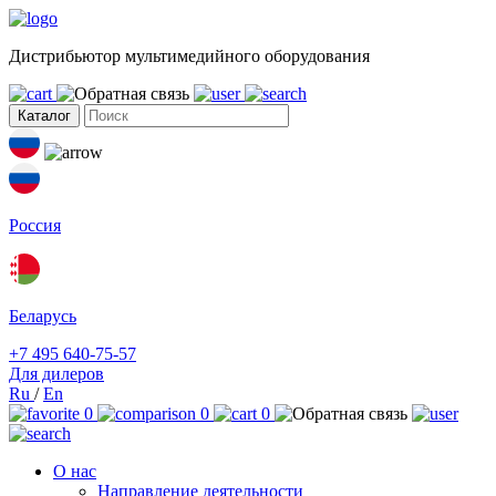
Дистрибьютор мультимедийного оборудования
Каталог
Россия
Беларусь
+7 495 640-75-57
Для дилеров
Ru
/
En
0
0
0
О нас
Направление деятельности