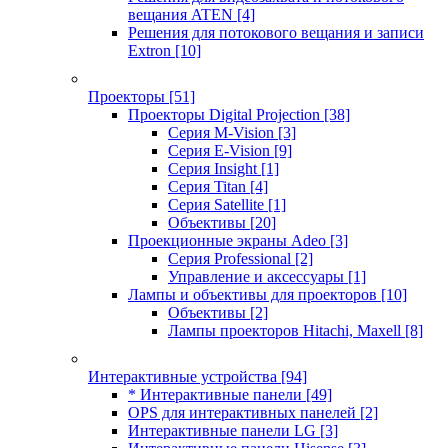
вещания ATEN
[4]
Решения для потокового вещания и записи
Extron
[10]
Проекторы
[51]
Проекторы Digital Projection
[38]
Серия M-Vision
[3]
Серия E-Vision
[9]
Серия Insight
[1]
Серия Titan
[4]
Серия Satellite
[1]
Объективы
[20]
Проекционные экраны Adeo
[3]
Серия Professional
[2]
Управление и аксессуары
[1]
Лампы и объективы для проекторов
[10]
Объективы
[2]
Лампы проекторов Hitachi, Maxell
[8]
Интерактивные устройства
[94]
* Интерактивные панели
[49]
OPS для интерактивных панелей
[2]
Интерактивные панели LG
[3]