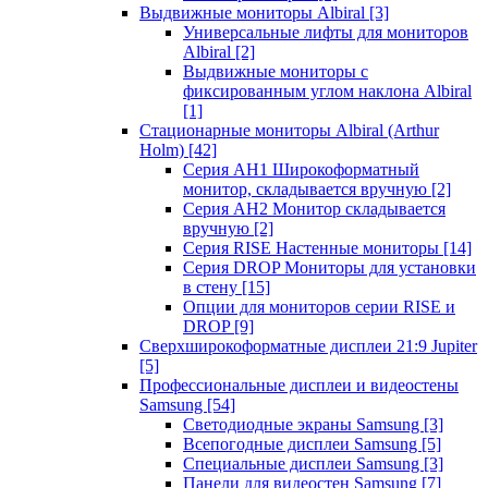
Выдвижные мониторы Albiral
[3]
Универсальные лифты для мониторов
Albiral
[2]
Выдвижные мониторы с
фиксированным углом наклона Albiral
[1]
Стационарные мониторы Albiral (Arthur
Holm)
[42]
Серия AH1 Широкоформатный
монитор, складывается вручную
[2]
Серия AH2 Монитор складывается
вручную
[2]
Серия RISE Настенные мониторы
[14]
Серия DROP Мониторы для установки
в стену
[15]
Опции для мониторов серии RISE и
DROP
[9]
Сверхширокоформатные дисплеи 21:9 Jupiter
[5]
Профессиональные дисплеи и видеостены
Samsung
[54]
Светодиодные экраны Samsung
[3]
Всепогодные дисплеи Samsung
[5]
Специальные дисплеи Samsung
[3]
Панели для видеостен Samsung
[7]