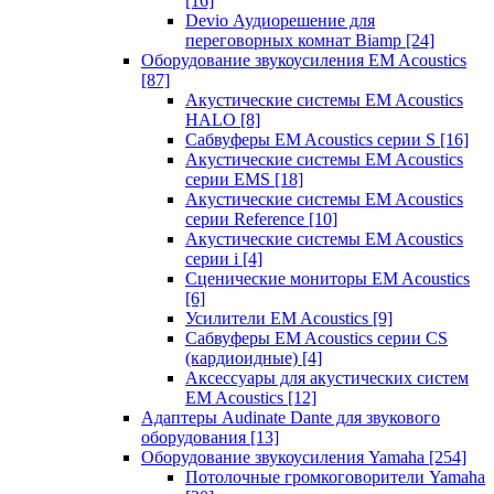
[16]
Devio Аудиорешение для
переговорных комнат Biamp
[24]
Оборудование звукоусиления EM Acoustics
[87]
Акустические системы EM Acoustics
HALO
[8]
Сабвуферы EM Acoustics серии S
[16]
Акустические системы EM Acoustics
серии EMS
[18]
Акустические системы EM Acoustics
серии Reference
[10]
Акустические системы EM Acoustics
серии i
[4]
Сценические мониторы EM Acoustics
[6]
Усилители EM Acoustics
[9]
Сабвуферы EM Acoustics серии CS
(кардиоидные)
[4]
Аксессуары для акустических систем
EM Acoustics
[12]
Адаптеры Audinate Dante для звукового
оборудования
[13]
Оборудование звукоусиления Yamaha
[254]
Потолочные громкоговорители Yamaha