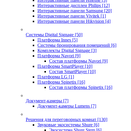
Интерактивные панели Hisense
[3]
Интерактивные дисплеи Philips
[12]
Интерактивные панели Samsung
[20]
Интерактивные панели Vivitek
[1]
Интерактивные панели Hikvision
[4]
Системы Digital Signage
[50]
Платформа Innes
[5]
Системы бронирования помещений
[6]
Комплекты Digital Signage
[3]
Платформа Navori
[9]
Состав платформы Navori
[9]
Платформа SmartPlayer
[10]
Состав SmartPlayer
[10]
Платформа LG
[1]
Платформа Spinetix
[16]
Состав платформы Spinetix
[16]
Документ-камеры
[7]
Документ-камеры Lumens
[7]
Решения для переговорных комнат
[130]
Звуковые экосистемы Shure
[6]
Экосистема Shure Stem
[6]