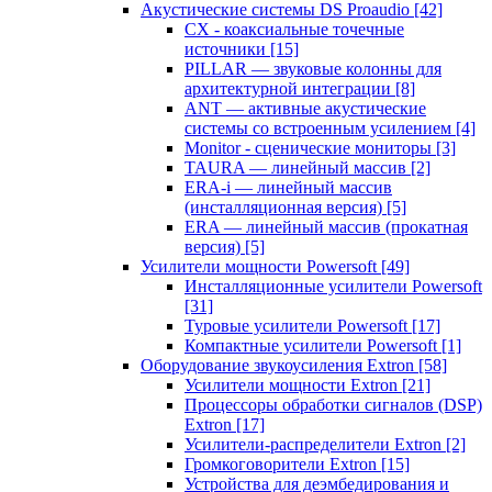
Акустические системы DS Proaudio
[42]
CX - коаксиальные точечные
источники
[15]
PILLAR — звуковые колонны для
архитектурной интеграции
[8]
ANT — активные акустические
системы со встроенным усилением
[4]
Monitor - сценические мониторы
[3]
TAURA — линейный массив
[2]
ERA-i — линейный массив
(инсталляционная версия)
[5]
ERA — линейный массив (прокатная
версия)
[5]
Усилители мощности Powersoft
[49]
Инсталляционные усилители Powersoft
[31]
Туровые усилители Powersoft
[17]
Компактные усилители Powersoft
[1]
Оборудование звукоусиления Extron
[58]
Усилители мощности Extron
[21]
Процессоры обработки сигналов (DSP)
Extron
[17]
Усилители-распределители Extron
[2]
Громкоговорители Extron
[15]
Устройства для деэмбедирования и