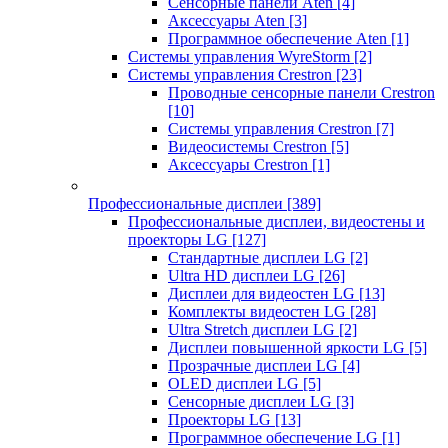
Сенсорные панели Aten
[4]
Аксессуары Aten
[3]
Программное обеспечение Aten
[1]
Системы управления WyreStorm
[2]
Системы управления Crestron
[23]
Проводные сенсорные панели Crestron
[10]
Системы управления Crestron
[7]
Видеосистемы Crestron
[5]
Аксессуары Crestron
[1]
Профессиональные дисплеи
[389]
Профессиональные дисплеи, видеостены и
проекторы LG
[127]
Стандартные дисплеи LG
[2]
Ultra HD дисплеи LG
[26]
Дисплеи для видеостен LG
[13]
Комплекты видеостен LG
[28]
Ultra Stretch дисплеи LG
[2]
Дисплеи повышенной яркости LG
[5]
Прозрачные дисплеи LG
[4]
OLED дисплеи LG
[5]
Сенсорные дисплеи LG
[3]
Проекторы LG
[13]
Программное обеспечение LG
[1]