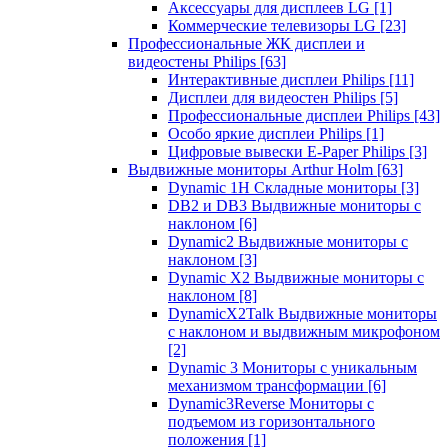
Аксессуары для дисплеев LG
[1]
Коммерческие телевизоры LG
[23]
Профессиональные ЖК дисплеи и
видеостены Philips
[63]
Интерактивные дисплеи Philips
[11]
Дисплеи для видеостен Philips
[5]
Профессиональные дисплеи Philips
[43]
Особо яркие дисплеи Philips
[1]
Цифровые вывески E-Paper Philips
[3]
Выдвижные мониторы Arthur Holm
[63]
Dynamic 1Н Складные мониторы
[3]
DB2 и DB3 Выдвижные мониторы с
наклоном
[6]
Dynamic2 Выдвижные мониторы с
наклоном
[3]
Dynamic X2 Выдвижные мониторы с
наклоном
[8]
DynamicX2Talk Выдвижные мониторы
с наклоном и выдвижным микрофоном
[2]
Dynamic 3 Мониторы с уникальным
механизмом трансформации
[6]
Dynamic3Reverse Мониторы с
подъемом из горизонтального
положения
[1]