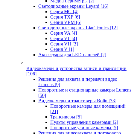
Медиа периметры
[2]
Светодиодные экраны Leyard
[16]
Серия MG
[4]
Серия TXF
[6]
Серия VEM
[6]
Светодиодные экраны LianTronics
[12]
Серия VA
[4]
Серия VL
[4]
Серия VH
[3]
Серия V
[1]
Аксессуары для LED панелей
[2]
Видеокамеры и устройства записи и трансляции
[106]
Решения для захвата и передачи видео
Lumens
[9]
Поворотные и стационарные камеры Lumens
[50]
Видеокамеры и трансиверы Bolin
[33]
Поворотные камеры для помещений
[21]
Трансиверы
[5]
Пульты управления камерами
[2]
Поворотные уличные камеры
[5]
Решения для видеозахвата и потокового