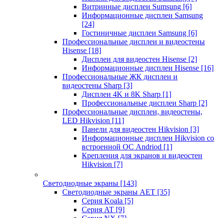
Витринные дисплеи Sumsung
[6]
Информационные дисплеи Samsung
[24]
Гостиничные дисплеи Samsung
[6]
Профессиональные дисплеи и видеостены
Hisense
[18]
Дисплеи для видеостен Hisense
[2]
Информационные дисплеи Hisense
[16]
Профессиональные ЖК дисплеи и
видеостены Sharp
[3]
Дисплеи 4K и 8K Sharp
[1]
Профессиональные дисплеи Sharp
[2]
Профессиональные дисплеи, видеостены,
LED Hikvision
[11]
Панели для видеостен Hikvision
[3]
Информационные дисплеи Hikvision со
встроенной ОС Andriod
[1]
Крепления для экранов и видеостен
Hikvision
[7]
Светодиодные экраны
[143]
Светодиодные экраны AET
[35]
Cерия Koala
[5]
Серия AT
[9]