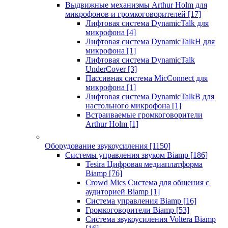
Выдвижные механизмы Arthur Holm для
микрофонов и громкоговорителей
[17]
Лифтовая система DynamicTalk для
микрофона
[4]
Лифтовая система DynamicTalkH для
микрофона
[1]
Лифтовая система DynamicTalk
UnderCover
[3]
Пассивная система MicConnect для
микрофона
[1]
Лифтовая система DynamicTalkB для
настольного микрофона
[1]
Встраиваемые громкоговорители
Arthur Holm
[1]
Оборудование звукоусиления
[1150]
Системы управления звуком Biamp
[186]
Tesira Цифровая медиаплатформа
Biamp
[76]
Crowd Mics Система для общения с
аудиторией Biamp
[1]
Система управления Biamp
[16]
Громкоговорители Biamp
[53]
Система звукоусиления Voltera Biamp