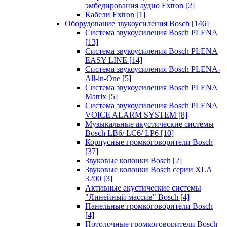
эмбедирования аудио Extron
[2]
Кабели Extron
[1]
Оборудование звукоусиления Bosch
[146]
Система звукоусиления Bosch PLENA
[13]
Система звукоусиления Bosch PLENA
EASY LINE
[14]
Система звукоусиления Bosch PLENA-
All-in-One
[5]
Система звукоусиления Bosch PLENA
Matrix
[5]
Система звукоусиления Bosch PLENA
VOICE ALARM SYSTEM
[8]
Музыкальные акустические системы
Bosch LB6/ LC6/ LP6
[10]
Корпусные громкоговорители Bosch
[37]
Звуковые колонки Bosch
[2]
Звуковые колонки Bosch серии XLA
3200
[3]
Активные акустические системы
"Линейный массив" Bosch
[4]
Панельные громкоговорители Bosch
[4]
Потолочные громкоговорители Bosch