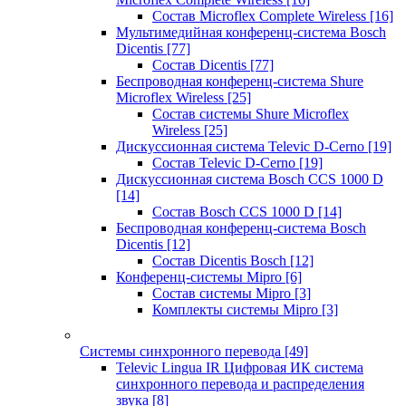
Состав Microflex Complete Wireless
[16]
Мультимедийная конференц-система Bosch
Dicentis
[77]
Состав Dicentis
[77]
Беспроводная конференц-система Shure
Microflex Wireless
[25]
Состав системы Shure Microflex
Wireless
[25]
Дискуссионная система Televic D-Cerno
[19]
Состав Televic D-Cerno
[19]
Дискуссионная система Bosch CCS 1000 D
[14]
Состав Bosch CCS 1000 D
[14]
Беспроводная конференц-система Bosch
Dicentis
[12]
Состав Dicentis Bosch
[12]
Конференц-системы Mipro
[6]
Состав системы Mipro
[3]
Комплекты системы Mipro
[3]
Системы синхронного перевода
[49]
Televic Lingua IR Цифровая ИК система
синхронного перевода и распределения
звука
[8]