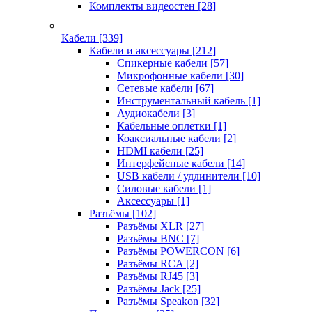
Комплекты видеостен
[28]
Кабели
[339]
Кабели и аксессуары
[212]
Спикерные кабели
[57]
Микрофонные кабели
[30]
Сетевые кабели
[67]
Инструментальный кабель
[1]
Аудиокабели
[3]
Кабельные оплетки
[1]
Коаксиальные кабели
[2]
HDMI кабели
[25]
Интерфейсные кабели
[14]
USB кабели / удлинители
[10]
Силовые кабели
[1]
Аксессуары
[1]
Разъёмы
[102]
Разъёмы XLR
[27]
Разъёмы BNC
[7]
Разъёмы POWERCON
[6]
Разъёмы RCA
[2]
Разъёмы RJ45
[3]
Разъёмы Jack
[25]
Разъёмы Speakon
[32]