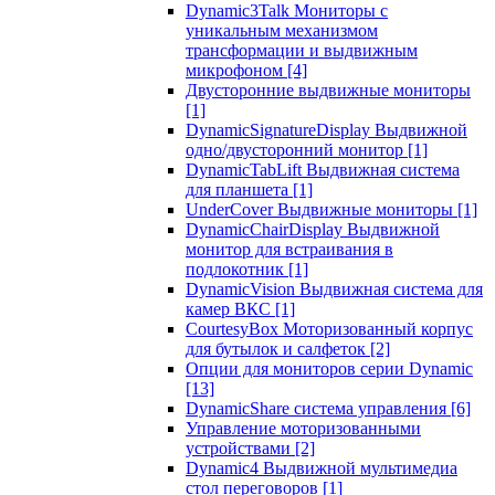
Dynamic3Talk Мониторы с
уникальным механизмом
трансформации и выдвижным
микрофоном
[4]
Двусторонние выдвижные мониторы
[1]
DynamicSignatureDisplay Выдвижной
одно/двусторонний монитор
[1]
DynamicTabLift Выдвижная система
для планшета
[1]
UnderCover Выдвижные мониторы
[1]
DynamicChairDisplay Выдвижной
монитор для встраивания в
подлокотник
[1]
DynamicVision Выдвижная система для
камер ВКС
[1]
CourtesyBox Моторизованный корпус
для бутылок и салфеток
[2]
Опции для мониторов серии Dynamic
[13]
DynamicShare система управления
[6]
Управление моторизованными
устройствами
[2]
Dynamic4 Выдвижной мультимедиа
стол переговоров
[1]