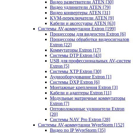
Видео разветвители ATEN
[30]
Видео удлинители ATEN
[79]
Видео конвертеры ATEN
[31]
KVM-переключатели ATEN
[9]
Кабели и аксессуары ATEN
[63]
Системы AV-коммутации Extron
[199]
Процессоры для видеостен Extron
[6]
Процессоры обработки видеосигналов
Extron
[22]
Коммутаторы Extron
[17]
Системы DTP Extron
[43]
USB для профессиональных AV-систем
Extron
[5]
Системы XTP Extron
[30]
Аудиооборудование Extron
[1]
Системы DXP Extron
[6]
Монтажные крепления Extron
[3]
Кабели и адаптеры Extron
[11]
Модульные матричные коммутаторы
Extron
[7]
Оптоволоконные удлинители Extron
[20]
Системы NAV Pro Extron
[28]
Системы AV-коммутации WyreStorm
[152]
Видео по IP WyreStorm
[35]