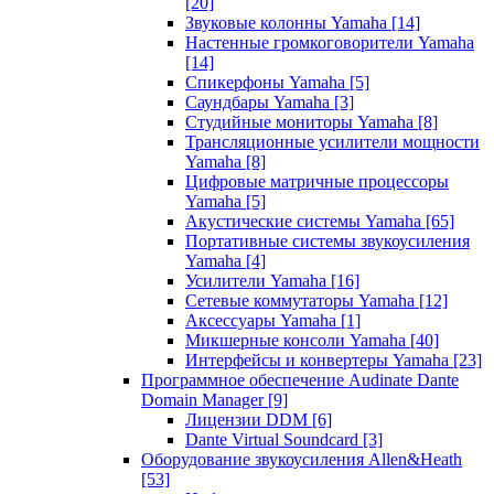
[20]
Звуковые колонны Yamaha
[14]
Настенные громкоговорители Yamaha
[14]
Спикерфоны Yamaha
[5]
Саундбары Yamaha
[3]
Студийные мониторы Yamaha
[8]
Трансляционные усилители мощности
Yamaha
[8]
Цифровые матричные процессоры
Yamaha
[5]
Акустические системы Yamaha
[65]
Портативные системы звукоусиления
Yamaha
[4]
Усилители Yamaha
[16]
Сетевые коммутаторы Yamaha
[12]
Аксессуары Yamaha
[1]
Микшерные консоли Yamaha
[40]
Интерфейсы и конвертеры Yamaha
[23]
Программное обеспечение Audinate Dante
Domain Manager
[9]
Лицензии DDM
[6]
Dante Virtual Soundcard
[3]
Оборудование звукоусиления Allen&Heath
[53]