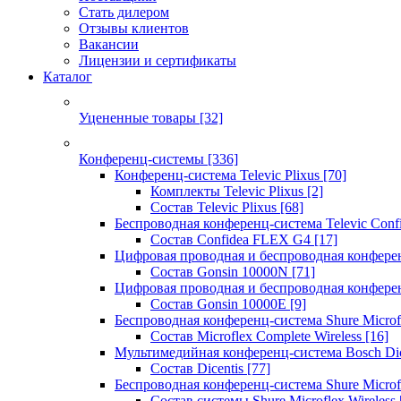
Стать дилером
Отзывы клиентов
Вакансии
Лицензии и сертификаты
Каталог
Уцененные товары
[32]
Конференц-системы
[336]
Конференц-система Televic Plixus
[70]
Комплекты Televic Plixus
[2]
Состав Televic Plixus
[68]
Беспроводная конференц-система Televic Con
Состав Confidea FLEX G4
[17]
Цифровая проводная и беспроводная конфере
Состав Gonsin 10000N
[71]
Цифровая проводная и беспроводная конфере
Состав Gonsin 10000E
[9]
Беспроводная конференц-система Shure Microfl
Состав Microflex Complete Wireless
[16]
Мультимедийная конференц-система Bosch Dic
Состав Dicentis
[77]
Беспроводная конференц-система Shure Microfl
Состав системы Shure Microflex Wireless