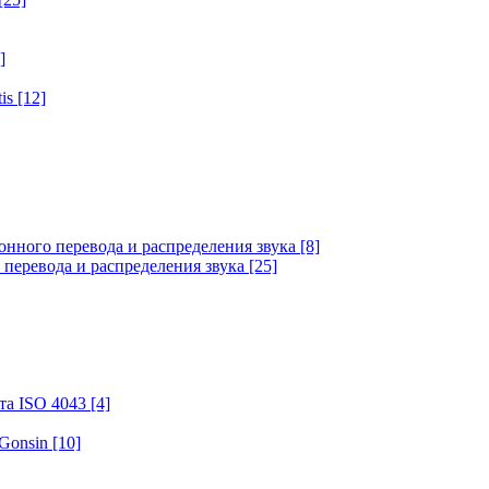
]
tis
[12]
онного перевода и распределения звука
[8]
 перевода и распределения звука
[25]
та ISO 4043
[4]
 Gonsin
[10]