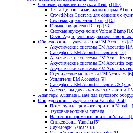
Системы управления звуком Biamp
[186]
Tesira Цифровая медиаплатформа Biamp
Crowd Mics Система для общения с ауд
Система управления Biamp
[16]
Громкоговорители Biamp
[53]
Система звукоусиления Voltera Biamp
[16
Devio Аудиорешение для переговорных
Оборудование звукоусиления EM Acoustics
[87
Акустические системы EM Acoustics 
Сабвуферы EM Acoustics серии S
[16]
Акустические системы EM Acoustics с
Акустические системы EM Acoustics сер
Акустические системы EM Acoustics сер
Сценические мониторы EM Acoustics
[6]
Усилители EM Acoustics
[9]
Сабвуферы EM Acoustics серии CS (кар
Аксессуары для акустических систем EM
Адаптеры Audinate Dante для звукового обор
Оборудование звукоусиления Yamaha
[254]
Потолочные громкоговорители Yamaha
Звуковые колонны Yamaha
[14]
Настенные громкоговорители Yamaha
[1
Спикерфоны Yamaha
[5]
Саундбары Yamaha
[3]
Студийные мониторы Yamaha
[8]