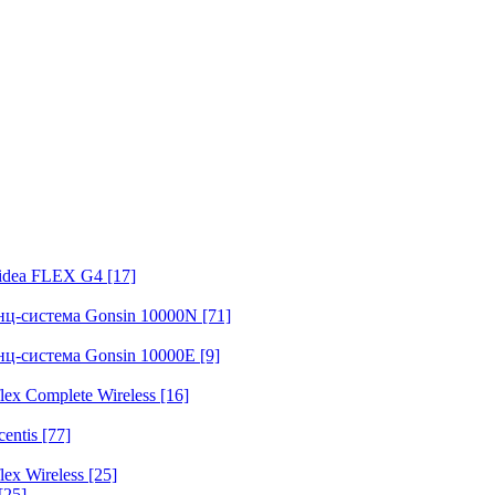
fidea FLEX G4
[17]
нц-система Gonsin 10000N
[71]
нц-система Gonsin 10000E
[9]
ex Complete Wireless
[16]
entis
[77]
ex Wireless
[25]
[25]