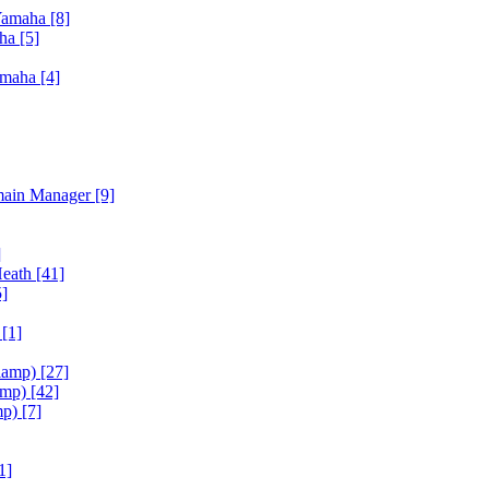
Yamaha
[8]
aha
[5]
amaha
[4]
main Manager
[9]
]
Heath
[41]
5]
h
[1]
iamp)
[27]
amp)
[42]
mp)
[7]
1]