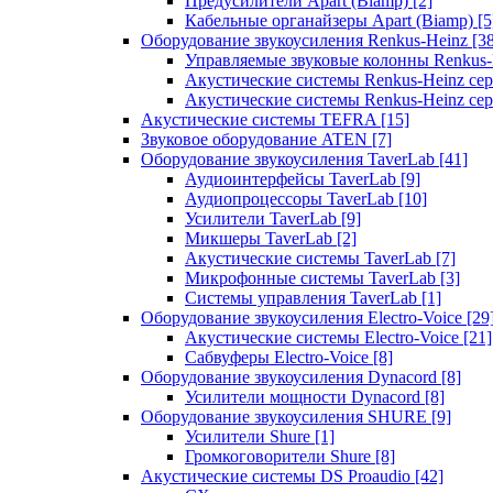
Предусилители Apart (Biamp)
[2]
Кабельные органайзеры Apart (Biamp)
[5
Оборудование звукоусиления Renkus-Heinz
[3
Управляемые звуковые колонны Renkus
Акустические системы Renkus-Heinz с
Акустические системы Renkus-Heinz сер
Акустические системы TEFRA
[15]
Звуковое оборудование ATEN
[7]
Оборудование звукоусиления TaverLab
[41]
Аудиоинтерфейсы TaverLab
[9]
Аудиопроцессоры TaverLab
[10]
Усилители TaverLab
[9]
Микшеры TaverLab
[2]
Акустические системы TaverLab
[7]
Микрофонные системы TaverLab
[3]
Системы управления TaverLab
[1]
Оборудование звукоусиления Electro-Voice
[29
Акустические системы Electro-Voice
[21]
Сабвуферы Electro-Voice
[8]
Оборудование звукоусиления Dynacord
[8]
Усилители мощности Dynacord
[8]
Оборудование звукоусиления SHURE
[9]
Усилители Shure
[1]
Громкоговорители Shure
[8]
Акустические системы DS Proaudio
[42]