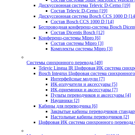
Дискуссионная система Televic D-Cerno
[19]
Состав Televic D-Cerno
[19]
Дискуссионная система Bosch CCS 1000 D
[14
Состав Bosch CCS 1000 D
[14]
Беспроводная конференц-система Bosch Dicen
Состав Dicentis Bosch
[12]
Конференц-системы Mipro
[6]
Состав системы Mipro
[3]
Комплекты системы Mipro
[3]
Системы синхронного перевода
[49]
Televic Lingua IR Цифровая ИК система синхр
Bosch Integrus Цифровая система синхронного
Интерфейсные модули
[7]
ИК-излучатели и аксессуары
[5]
ИК-приемники и аксессуары
[7]
Пульты переводчиков и аксессуары
[4]
Наушники
[2]
Кабины для переводчика
[6]
Закрытые кабины переводчиков стандар
Настольные кабины переводчиков
[2]
Цифровая ИК система синхронного перевода