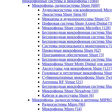
Микрофонные системы и микрофоны
[1084]
Микрофоны, радиосистемы Shure
[660]
Аудиоэкосистема для конференций Micro
Экосистема Shure Stem
[6]
Микшеры и аудиопроцессоры Shure
[2]
Цифровая система Shure Axient Digital
[5
Микрофоны Shure серии Microflex
[128]
Беспроводная микрофонная система Sh
Беспроводная микрофонная система Sh
Беспроводная микрофонная система Sh
Системы персонального мониторинга
[1
Проводные микрофоны Shure
[62]
Программное обеспечение Shure
[3]
Беспроводная микрофонная система Sh
Микрофоны Shure Motiv Digital для зап
Аксессуары для микрофонов Shure
[121]
Головные и петличные микрофоны Shur
Субминиатюрные микрофоны Shure Twi
Антенны RF Venue
[21]
Беспроводная микрофонная система S
Микрофоны Shure Nexadyne
[10]
Кабели и аксессуары Shure
[6]
Микрофоны, радиосистемы и антенны MIPR
Радиосистемы Mipro
[96]
Микрофоны Mipro
[54]