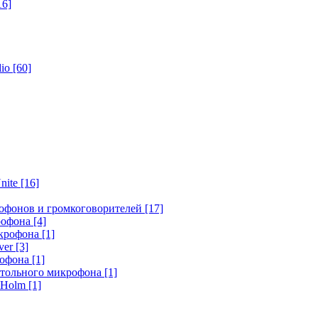
16]
dio
[60]
nite
[16]
офонов и громкоговорителей
[17]
крофона
[4]
икрофона
[1]
ver
[3]
рофона
[1]
стольного микрофона
[1]
r Holm
[1]