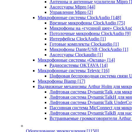
Антенны и антенные усилители Mipro
[
Аксессуары Mipro
[44]
Управление Mipro
[2]
Микрофонные системы ClockAudio
[148]
Врезные микрофоны ClockAudio
[75]
Микрофоны на «гусиной шее» ClockAu
Потолочные микрофоны ClockAudio
[9]
Интерфейсы ClockAudio
[1]
Готовые комплекты Clockaudio
[1]
Микрофоны Dante/USB ClockAudio
[1]
Аксессуары Clockaudio
[1]
Микрофонные системы «Октава»
[14]
Радиосистемы OKTAVA
[14]
Микрофонные системы Televic
[16]
Цифровая беспроводная система связи U
Микрофоны Biamp
[17]
Выдвижные механизмы Arthur Holm для микр
Лифтовая система DynamicTalk для ми
Лифтовая система DynamicTalkH для м
Лифтовая система DynamicTalk UnderCo
Пассивная система MicConnect для мик
Лифтовая система DynamicTalkB для на
Встраиваемые громкоговорители Arthu
Оборудование звукоусиления
[1150]