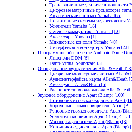
Трансляционные усилители мощности 
Цифровые матричные процессоры Yam
Акустические системы Yamaha
[65]
Портативные системы звукоусиления Y
Усилители Yamaha
[16]
Сетевые коммутаторы Yamaha
[12]
Аксессуары Yamaha
[1]
Микшерные консоли Yamaha
[40]
Интерфейсы и конвертеры Yamaha
[23]
Программное обеспечение Audinate Dante Do
Лицензии DDM
[6]
Dante Virtual Soundcard
[3]
Оборудование звукоусиления Allen&Heath
[53
Цифровые микшерные системы Allen&
Аудиоинтерфейсы, карты Allen&Heath
[
Аксессуары Allen&Heath
[6]
Расширители ввода/вывода Allen&Heat
Звуковое оборудование Apart (Biamp)
[100]
Потолочные громкоговорители Apart (B
Корпусные громкоговорители Apart (Bi
Рупорные громкоговорители Apart (Bia
Усилители мощности Apart (Biamp)
[13]
Микшеры-усилители Apart (Biamp)
[3]
Источники аудиосигнала Apart (Biamp)
[