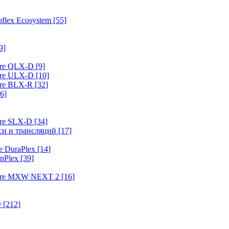
flex Ecosystem
[55]
9]
ure QLX-D
[9]
ure ULX-D
[10]
ure BLX-R
[32]
6]
ure SLX-D
[34]
иси и трансляций
[17]
e DuraPlex
[14]
nPlex
[39]
hure MXW NEXT 2
[16]
O
[212]