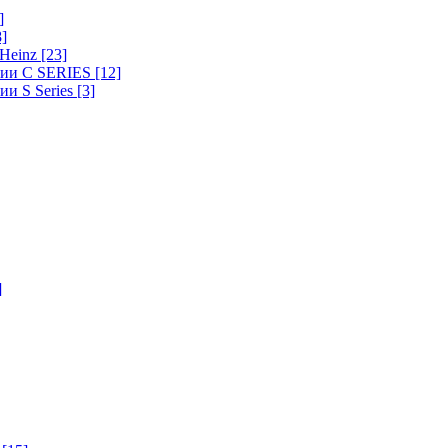
]
8]
-Heinz
[23]
ерии C SERIES
[12]
ии S Series
[3]
]