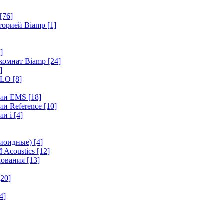
[76]
иторией Biamp
[1]
]
 комнат Biamp
[24]
]
HALO
[8]
ерии EMS
[18]
ии Reference
[10]
ии i
[4]
диоидные)
[4]
 Acoustics
[12]
удования
[13]
[20]
4]