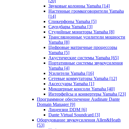
[20]
Звуковые колонны Yamaha
[14]
Настенные громкоговорители Yamaha
[14]
Спикерфоны Yamaha
[5]
Саундбары Yamaha
[3]
Студийные мониторы Yamaha
[8]
Трансляционные усилители мощности
Yamaha
[8]
Цифровые матричные процессоры
Yamaha
[5]
Акустические системы Yamaha
[65]
Портативные системы звукоусиления
Yamaha
[4]
Усилители Yamaha
[16]
Сетевые коммутаторы Yamaha
[12]
Аксессуары Yamaha
[1]
Микшерные консоли Yamaha
[40]
Интерфейсы и конвертеры Yamaha
[23]
Программное обеспечение Audinate Dante
Domain Manager
[9]
Лицензии DDM
[6]
Dante Virtual Soundcard
[3]
Оборудование звукоусиления Allen&Heath
[53]