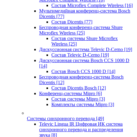
Состав Microflex Complete Wireless
[16]
Мультимедийная конференц-система Bosch
Dicentis
[77]
Состав Dicentis
[77]
Беспроводная конференц-система Shure
Microflex Wireless
[25]
Состав системы Shure Microflex
Wireless
[25]
Дискуссионная система Televic D-Cerno
[19]
Состав Televic D-Cerno
[19]
Дискуссионная система Bosch CCS 1000 D
[14]
Состав Bosch CCS 1000 D
[14]
Беспроводная конференц-система Bosch
Dicentis
[12]
Состав Dicentis Bosch
[12]
Конференц-системы Mipro
[6]
Состав системы Mipro
[3]
Комплекты системы Mipro
[3]
Системы синхронного перевода
[49]
Televic Lingua IR Цифровая ИК система
синхронного перевода и распределения
звука
[8]