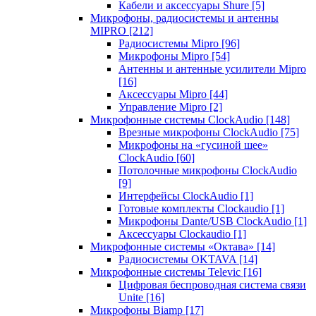
Кабели и аксессуары Shure
[5]
Микрофоны, радиосистемы и антенны
MIPRO
[212]
Радиосистемы Mipro
[96]
Микрофоны Mipro
[54]
Антенны и антенные усилители Mipro
[16]
Аксессуары Mipro
[44]
Управление Mipro
[2]
Микрофонные системы ClockAudio
[148]
Врезные микрофоны ClockAudio
[75]
Микрофоны на «гусиной шее»
ClockAudio
[60]
Потолочные микрофоны ClockAudio
[9]
Интерфейсы ClockAudio
[1]
Готовые комплекты Clockaudio
[1]
Микрофоны Dante/USB ClockAudio
[1]
Аксессуары Clockaudio
[1]
Микрофонные системы «Октава»
[14]
Радиосистемы OKTAVA
[14]
Микрофонные системы Televic
[16]
Цифровая беспроводная система связи
Unite
[16]
Микрофоны Biamp
[17]