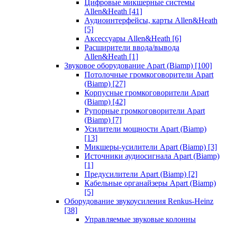
Цифровые микшерные системы
Allen&Heath
[41]
Аудиоинтерфейсы, карты Allen&Heath
[5]
Аксессуары Allen&Heath
[6]
Расширители ввода/вывода
Allen&Heath
[1]
Звуковое оборудование Apart (Biamp)
[100]
Потолочные громкоговорители Apart
(Biamp)
[27]
Корпусные громкоговорители Apart
(Biamp)
[42]
Рупорные громкоговорители Apart
(Biamp)
[7]
Усилители мощности Apart (Biamp)
[13]
Микшеры-усилители Apart (Biamp)
[3]
Источники аудиосигнала Apart (Biamp)
[1]
Предусилители Apart (Biamp)
[2]
Кабельные органайзеры Apart (Biamp)
[5]
Оборудование звукоусиления Renkus-Heinz
[38]
Управляемые звуковые колонны