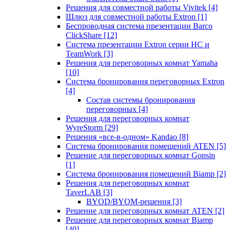
Решения для совместной работы Vivitek
[4]
Шлюз для совместной работы Extron
[1]
Беспроводная система презентации Barco
ClickShare
[12]
Система презентации Extron серии HC и
TeamWork
[3]
Решения для переговорных комнат Yamaha
[10]
Система бронирования переговорных Extron
[4]
Состав системы бронирования
переговорных
[4]
Решения для переговорных комнат
WyreStorm
[29]
Решения «все-в-одном» Kandao
[8]
Система бронирования помещений ATEN
[5]
Решение для переговорных комнат Gonsin
[1]
Система бронирования помещений Biamp
[2]
Решения для переговорных комнат
TaverLAB
[3]
BYOD/BYOM-решения
[3]
Решение для переговорных комнат ATEN
[2]
Решение для переговорных комнат Biamp
[40]