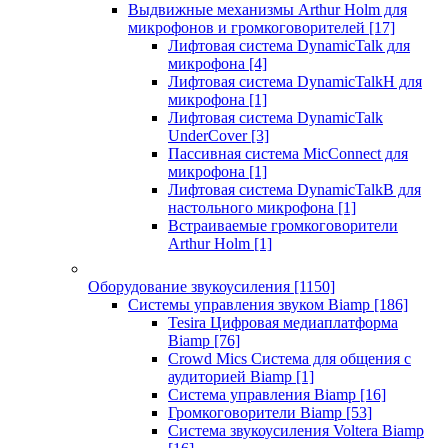
Выдвижные механизмы Arthur Holm для
микрофонов и громкоговорителей
[17]
Лифтовая система DynamicTalk для
микрофона
[4]
Лифтовая система DynamicTalkH для
микрофона
[1]
Лифтовая система DynamicTalk
UnderCover
[3]
Пассивная система MicConnect для
микрофона
[1]
Лифтовая система DynamicTalkB для
настольного микрофона
[1]
Встраиваемые громкоговорители
Arthur Holm
[1]
Оборудование звукоусиления
[1150]
Системы управления звуком Biamp
[186]
Tesira Цифровая медиаплатформа
Biamp
[76]
Crowd Mics Система для общения с
аудиторией Biamp
[1]
Система управления Biamp
[16]
Громкоговорители Biamp
[53]
Система звукоусиления Voltera Biamp