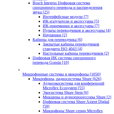
Bosch Integrus Цифровая система
синхронного перевода и распределения
звука
[25]
Интерфейсные модули
[7]
ИК-излучатели и аксессуары
[5]
ИК-приемники и аксессуары
[7]
Пульты переводчиков и аксессуары
[4]
Наушники
[2]
Кабины для переводчика
[6]
Закрытые кабины переводчиков
стандарта ISO 4043
[4]
Настольные кабины переводчиков
[2]
Цифровая ИК система синхронного
перевода Gonsin
[10]
Микрофонные системы и микрофоны
[1050]
Микрофоны, радиосистемы Shure
[626]
Аудиоэкосистема для конференций
Microflex Ecosystem
[55]
Экосистема Shure Stem
[6]
Микшеры и аудиопроцессоры Shure
[2]
Цифровая система Shure Axient Digital
[59]
Микрофоны Shure серии Microflex