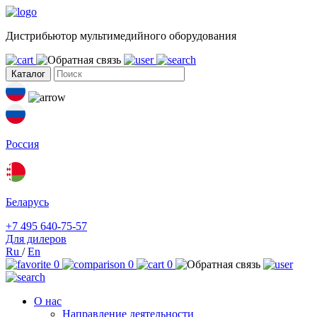
Дистрибьютор мультимедийного оборудования
Каталог
Россия
Беларусь
+7 495 640-75-57
Для дилеров
Ru
/
En
0
0
0
О нас
Направление деятельности