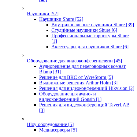
Наушники
[52]
Наушники Shure
[52]
Внутриканальные наушники Shure
[39]
Студийные наушники Shure
[6]
Профессиональные гарнитуры Shure
[1]
Аксессуары для наушников Shure
[6]
Оборудование для видеоконференцсвязи
[45]
Аудиорешение для переговорных комнат
Biamp
[31]
Решение для ВКС от WyreStorm
[5]
Выдвижные решения Arthur Holm
[3]
Решения для видеоконференций Hikvision
[2]
Оборудование для аудио- и
видеоконференций Gonsin
[1]
Решения для видеоконференций TaverLAB
[3]
Шоу-оборудование
[5]
Медиасерверы
[5]