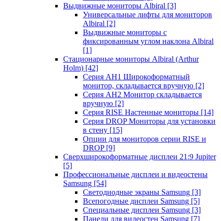
Выдвижные мониторы Albiral
[3]
Универсальные лифты для мониторов
Albiral
[2]
Выдвижные мониторы с
фиксированным углом наклона Albiral
[1]
Стационарные мониторы Albiral (Arthur
Holm)
[42]
Серия AH1 Широкоформатный
монитор, складывается вручную
[2]
Серия AH2 Монитор складывается
вручную
[2]
Серия RISE Настенные мониторы
[14]
Серия DROP Мониторы для установки
в стену
[15]
Опции для мониторов серии RISE и
DROP
[9]
Сверхширокоформатные дисплеи 21:9 Jupiter
[5]
Профессиональные дисплеи и видеостены
Samsung
[54]
Светодиодные экраны Samsung
[3]
Всепогодные дисплеи Samsung
[5]
Специальные дисплеи Samsung
[3]
Панели для видеостен Samsung
[7]