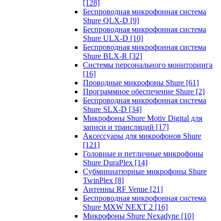
[128]
Беспроводная микрофонная система
Shure QLX-D
[9]
Беспроводная микрофонная система
Shure ULX-D
[10]
Беспроводная микрофонная система
Shure BLX-R
[32]
Системы персонального мониторинга
[16]
Проводные микрофоны Shure
[61]
Программное обеспечение Shure
[2]
Беспроводная микрофонная система
Shure SLX-D
[34]
Микрофоны Shure Motiv Digital для
записи и трансляций
[17]
Аксессуары для микрофонов Shure
[121]
Головные и петличные микрофоны
Shure DuraPlex
[14]
Субминиатюрные микрофоны Shure
TwinPlex
[8]
Антенны RF Venue
[21]
Беспроводная микрофонная система
Shure MXW NEXT 2
[16]
Микрофоны Shure Nexadyne
[10]