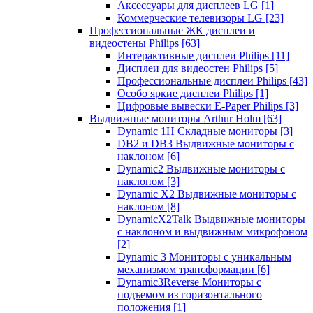
Аксессуары для дисплеев LG
[1]
Коммерческие телевизоры LG
[23]
Профессиональные ЖК дисплеи и
видеостены Philips
[63]
Интерактивные дисплеи Philips
[11]
Дисплеи для видеостен Philips
[5]
Профессиональные дисплеи Philips
[43]
Особо яркие дисплеи Philips
[1]
Цифровые вывески E-Paper Philips
[3]
Выдвижные мониторы Arthur Holm
[63]
Dynamic 1Н Складные мониторы
[3]
DB2 и DB3 Выдвижные мониторы с
наклоном
[6]
Dynamic2 Выдвижные мониторы с
наклоном
[3]
Dynamic X2 Выдвижные мониторы с
наклоном
[8]
DynamicX2Talk Выдвижные мониторы
с наклоном и выдвижным микрофоном
[2]
Dynamic 3 Мониторы с уникальным
механизмом трансформации
[6]
Dynamic3Reverse Мониторы с
подъемом из горизонтального
положения
[1]