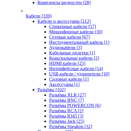
Комплекты видеостен
[28]
Кабели
[339]
Кабели и аксессуары
[212]
Спикерные кабели
[57]
Микрофонные кабели
[30]
Сетевые кабели
[67]
Инструментальный кабель
[1]
Аудиокабели
[3]
Кабельные оплетки
[1]
Коаксиальные кабели
[2]
HDMI кабели
[25]
Интерфейсные кабели
[14]
USB кабели / удлинители
[10]
Силовые кабели
[1]
Аксессуары
[1]
Разъёмы
[102]
Разъёмы XLR
[27]
Разъёмы BNC
[7]
Разъёмы POWERCON
[6]
Разъёмы RCA
[2]
Разъёмы RJ45
[3]
Разъёмы Jack
[25]
Разъёмы Speakon
[32]