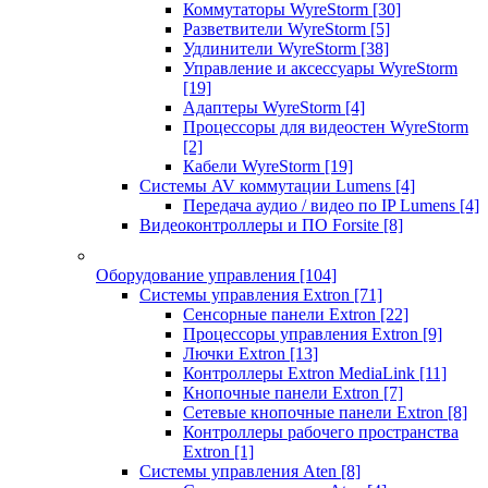
Коммутаторы WyreStorm
[30]
Разветвители WyreStorm
[5]
Удлинители WyreStorm
[38]
Управление и аксессуары WyreStorm
[19]
Адаптеры WyreStorm
[4]
Процессоры для видеостен WyreStorm
[2]
Кабели WyreStorm
[19]
Системы AV коммутации Lumens
[4]
Передача аудио / видео по IP Lumens
[4]
Видеоконтроллеры и ПО Forsite
[8]
Оборудование управления
[104]
Системы управления Extron
[71]
Сенсорные панели Extron
[22]
Процессоры управления Extron
[9]
Лючки Extron
[13]
Контроллеры Extron MediaLink
[11]
Кнопочные панели Extron
[7]
Сетевые кнопочные панели Extron
[8]
Контроллеры рабочего пространства
Extron
[1]
Системы управления Aten
[8]