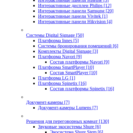
Интерактивные панели Hisense
[3]
Интерактивные дисплеи Philips
[12]
Интерактивные панели Samsung
[20]
Интерактивные панели Vivitek
[1]
Интерактивные панели Hikvision
[4]
Системы Digital Signage
[50]
Платформа Innes
[5]
Системы бронирования помещений
[6]
Комплекты Digital Signage
[3]
Платформа Navori
[9]
Состав платформы Navori
[9]
Платформа SmartPlayer
[10]
Состав SmartPlayer
[10]
Платформа LG
[1]
Платформа Spinetix
[16]
Состав платформы Spinetix
[16]
Документ-камеры
[7]
Документ-камеры Lumens
[7]
Решения для переговорных комнат
[130]
Звуковые экосистемы Shure
[6]
Экосистема Shure Stem
[6]