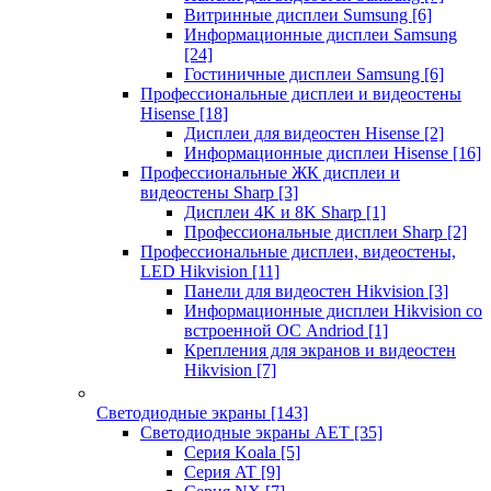
Витринные дисплеи Sumsung
[6]
Информационные дисплеи Samsung
[24]
Гостиничные дисплеи Samsung
[6]
Профессиональные дисплеи и видеостены
Hisense
[18]
Дисплеи для видеостен Hisense
[2]
Информационные дисплеи Hisense
[16]
Профессиональные ЖК дисплеи и
видеостены Sharp
[3]
Дисплеи 4K и 8K Sharp
[1]
Профессиональные дисплеи Sharp
[2]
Профессиональные дисплеи, видеостены,
LED Hikvision
[11]
Панели для видеостен Hikvision
[3]
Информационные дисплеи Hikvision со
встроенной ОС Andriod
[1]
Крепления для экранов и видеостен
Hikvision
[7]
Светодиодные экраны
[143]
Светодиодные экраны AET
[35]
Cерия Koala
[5]
Серия AT
[9]