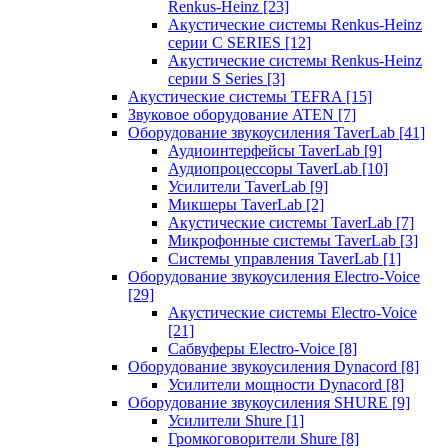
Renkus-Heinz
[23]
Акустические системы Renkus-Heinz
серии C SERIES
[12]
Акустические системы Renkus-Heinz
серии S Series
[3]
Акустические системы TEFRA
[15]
Звуковое оборудование ATEN
[7]
Оборудование звукоусиления TaverLab
[41]
Аудиоинтерфейсы TaverLab
[9]
Аудиопроцессоры TaverLab
[10]
Усилители TaverLab
[9]
Микшеры TaverLab
[2]
Акустические системы TaverLab
[7]
Микрофонные системы TaverLab
[3]
Системы управления TaverLab
[1]
Оборудование звукоусиления Electro-Voice
[29]
Акустические системы Electro-Voice
[21]
Сабвуферы Electro-Voice
[8]
Оборудование звукоусиления Dynacord
[8]
Усилители мощности Dynacord
[8]
Оборудование звукоусиления SHURE
[9]
Усилители Shure
[1]
Громкоговорители Shure
[8]