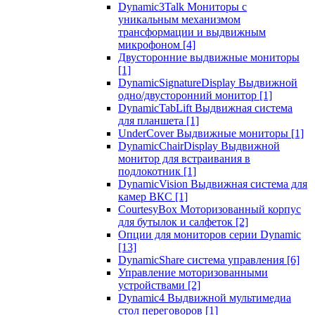
Dynamic3Talk Мониторы с
уникальным механизмом
трансформации и выдвижным
микрофоном
[4]
Двусторонние выдвижные мониторы
[1]
DynamicSignatureDisplay Выдвижной
одно/двусторонний монитор
[1]
DynamicTabLift Выдвижная система
для планшета
[1]
UnderCover Выдвижные мониторы
[1]
DynamicChairDisplay Выдвижной
монитор для встраивания в
подлокотник
[1]
DynamicVision Выдвижная система для
камер ВКС
[1]
CourtesyBox Моторизованный корпус
для бутылок и салфеток
[2]
Опции для мониторов серии Dynamic
[13]
DynamicShare система управления
[6]
Управление моторизованными
устройствами
[2]
Dynamic4 Выдвижной мультимедиа
стол переговоров
[1]