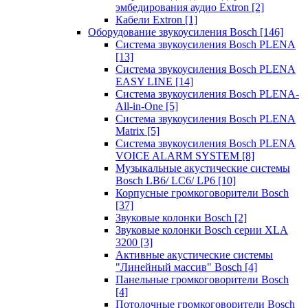
эмбедирования аудио Extron
[2]
Кабели Extron
[1]
Оборудование звукоусиления Bosch
[146]
Система звукоусиления Bosch PLENA
[13]
Система звукоусиления Bosch PLENA
EASY LINE
[14]
Система звукоусиления Bosch PLENA-
All-in-One
[5]
Система звукоусиления Bosch PLENA
Matrix
[5]
Система звукоусиления Bosch PLENA
VOICE ALARM SYSTEM
[8]
Музыкальные акустические системы
Bosch LB6/ LC6/ LP6
[10]
Корпусные громкоговорители Bosch
[37]
Звуковые колонки Bosch
[2]
Звуковые колонки Bosch серии XLA
3200
[3]
Активные акустические системы
"Линейный массив" Bosch
[4]
Панельные громкоговорители Bosch
[4]
Потолочные громкоговорители Bosch