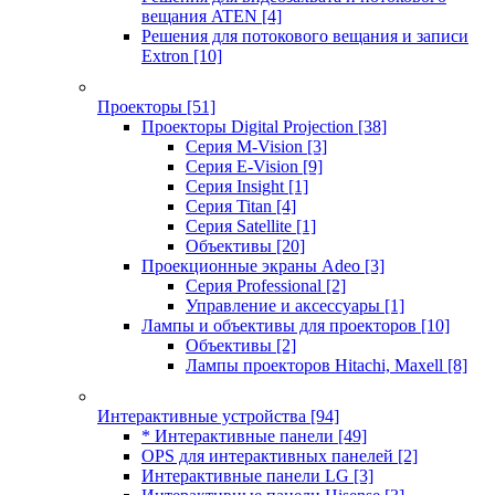
вещания ATEN
[4]
Решения для потокового вещания и записи
Extron
[10]
Проекторы
[51]
Проекторы Digital Projection
[38]
Серия M-Vision
[3]
Серия E-Vision
[9]
Серия Insight
[1]
Серия Titan
[4]
Серия Satellite
[1]
Объективы
[20]
Проекционные экраны Adeo
[3]
Серия Professional
[2]
Управление и аксессуары
[1]
Лампы и объективы для проекторов
[10]
Объективы
[2]
Лампы проекторов Hitachi, Maxell
[8]
Интерактивные устройства
[94]
* Интерактивные панели
[49]
OPS для интерактивных панелей
[2]
Интерактивные панели LG
[3]