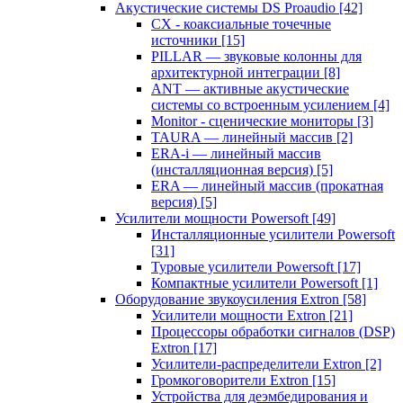
Акустические системы DS Proaudio
[42]
CX - коаксиальные точечные
источники
[15]
PILLAR — звуковые колонны для
архитектурной интеграции
[8]
ANT — активные акустические
системы со встроенным усилением
[4]
Monitor - сценические мониторы
[3]
TAURA — линейный массив
[2]
ERA-i — линейный массив
(инсталляционная версия)
[5]
ERA — линейный массив (прокатная
версия)
[5]
Усилители мощности Powersoft
[49]
Инсталляционные усилители Powersoft
[31]
Туровые усилители Powersoft
[17]
Компактные усилители Powersoft
[1]
Оборудование звукоусиления Extron
[58]
Усилители мощности Extron
[21]
Процессоры обработки сигналов (DSP)
Extron
[17]
Усилители-распределители Extron
[2]
Громкоговорители Extron
[15]
Устройства для деэмбедирования и