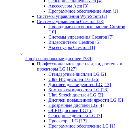
Сенсорные панели Aten
[4]
Аксессуары Aten
[3]
Программное обеспечение Aten
[1]
Системы управления WyreStorm
[2]
Системы управления Crestron
[23]
Проводные сенсорные панели Crestron
[10]
Системы управления Crestron
[7]
Видеосистемы Crestron
[5]
Аксессуары Crestron
[1]
Профессиональные дисплеи
[389]
Профессиональные дисплеи, видеостены и
проекторы LG
[127]
Стандартные дисплеи LG
[2]
Ultra HD дисплеи LG
[26]
Дисплеи для видеостен LG
[13]
Комплекты видеостен LG
[28]
Ultra Stretch дисплеи LG
[2]
Дисплеи повышенной яркости LG
[5]
Прозрачные дисплеи LG
[4]
OLED дисплеи LG
[5]
Сенсорные дисплеи LG
[3]
Проекторы LG
[13]
Программное обеспечение LG
[1]