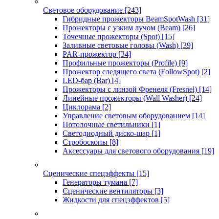
Световое оборудование
[243]
Гибридные прожекторы BeamSpotWash
[31]
Прожекторы с узким лучом (Beam)
[26]
Точечные прожекторы (Spot)
[15]
Заливные световые головы (Wash)
[39]
PAR-прожектор
[34]
Профильные прожекторы (Profile)
[9]
Прожектор следящего света (FollowSpot)
[2]
LED-бар (Bar)
[4]
Прожекторы с линзой Френеля (Fresnel)
[14]
Линейные прожекторы (Wall Washer)
[24]
Циклорама
[2]
Управление световым оборудованием
[14]
Потолочные светильники
[1]
Светодиодный диско-шар
[1]
Стробоскопы
[8]
Аксессуары для светового оборудования
[19]
Сценические спецэффекты
[15]
Генераторы тумана
[7]
Сценические вентиляторы
[3]
Жидкости для спецэффектов
[5]