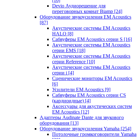
[16]
Devio Аудиорешение для
переговорных комнат Biamp
[24]
Оборудование звукоусиления EM Acoustics
[87]
Акустические системы EM Acoustics
HALO
[8]
Сабвуферы EM Acoustics серии S
[16]
Акустические системы EM Acoustics
серии EMS
[18]
Акустические системы EM Acoustics
серии Reference
[10]
Акустические системы EM Acoustics
серии i
[4]
Сценические мониторы EM Acoustics
[6]
Усилители EM Acoustics
[9]
Сабвуферы EM Acoustics серии CS
(кардиоидные)
[4]
Аксессуары для акустических систем
EM Acoustics
[12]
Адаптеры Audinate Dante для звукового
оборудования
[13]
Оборудование звукоусиления Yamaha
[254]
Потолочные громкоговорители Yamaha