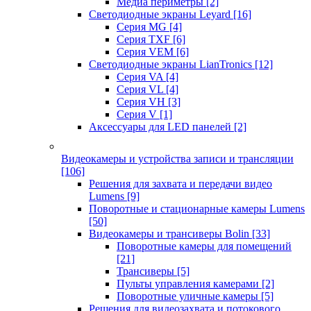
Медиа периметры
[2]
Светодиодные экраны Leyard
[16]
Серия MG
[4]
Серия TXF
[6]
Серия VEM
[6]
Светодиодные экраны LianTronics
[12]
Серия VA
[4]
Серия VL
[4]
Серия VH
[3]
Серия V
[1]
Аксессуары для LED панелей
[2]
Видеокамеры и устройства записи и трансляции
[106]
Решения для захвата и передачи видео
Lumens
[9]
Поворотные и стационарные камеры Lumens
[50]
Видеокамеры и трансиверы Bolin
[33]
Поворотные камеры для помещений
[21]
Трансиверы
[5]
Пульты управления камерами
[2]
Поворотные уличные камеры
[5]
Решения для видеозахвата и потокового