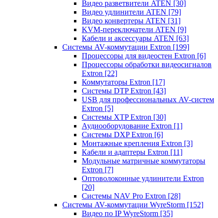
Видео разветвители ATEN
[30]
Видео удлинители ATEN
[79]
Видео конвертеры ATEN
[31]
KVM-переключатели ATEN
[9]
Кабели и аксессуары ATEN
[63]
Системы AV-коммутации Extron
[199]
Процессоры для видеостен Extron
[6]
Процессоры обработки видеосигналов
Extron
[22]
Коммутаторы Extron
[17]
Системы DTP Extron
[43]
USB для профессиональных AV-систем
Extron
[5]
Системы XTP Extron
[30]
Аудиооборудование Extron
[1]
Системы DXP Extron
[6]
Монтажные крепления Extron
[3]
Кабели и адаптеры Extron
[11]
Модульные матричные коммутаторы
Extron
[7]
Оптоволоконные удлинители Extron
[20]
Системы NAV Pro Extron
[28]
Системы AV-коммутации WyreStorm
[152]
Видео по IP WyreStorm
[35]