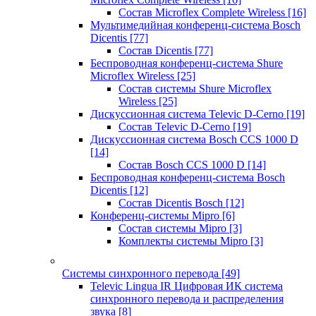
Состав Microflex Complete Wireless
[16]
Мультимедийная конференц-система Bosch
Dicentis
[77]
Состав Dicentis
[77]
Беспроводная конференц-система Shure
Microflex Wireless
[25]
Состав системы Shure Microflex
Wireless
[25]
Дискуссионная система Televic D-Cerno
[19]
Состав Televic D-Cerno
[19]
Дискуссионная система Bosch CCS 1000 D
[14]
Состав Bosch CCS 1000 D
[14]
Беспроводная конференц-система Bosch
Dicentis
[12]
Состав Dicentis Bosch
[12]
Конференц-системы Mipro
[6]
Состав системы Mipro
[3]
Комплекты системы Mipro
[3]
Системы синхронного перевода
[49]
Televic Lingua IR Цифровая ИК система
синхронного перевода и распределения
звука
[8]