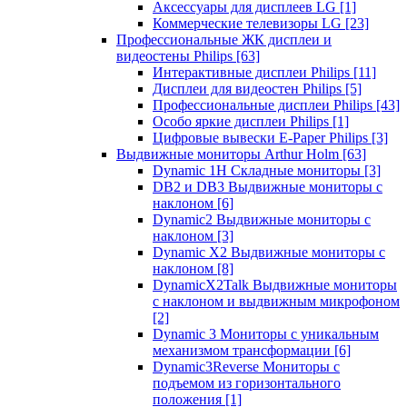
Аксессуары для дисплеев LG
[1]
Коммерческие телевизоры LG
[23]
Профессиональные ЖК дисплеи и
видеостены Philips
[63]
Интерактивные дисплеи Philips
[11]
Дисплеи для видеостен Philips
[5]
Профессиональные дисплеи Philips
[43]
Особо яркие дисплеи Philips
[1]
Цифровые вывески E-Paper Philips
[3]
Выдвижные мониторы Arthur Holm
[63]
Dynamic 1Н Складные мониторы
[3]
DB2 и DB3 Выдвижные мониторы с
наклоном
[6]
Dynamic2 Выдвижные мониторы с
наклоном
[3]
Dynamic X2 Выдвижные мониторы с
наклоном
[8]
DynamicX2Talk Выдвижные мониторы
с наклоном и выдвижным микрофоном
[2]
Dynamic 3 Мониторы с уникальным
механизмом трансформации
[6]
Dynamic3Reverse Мониторы с
подъемом из горизонтального
положения
[1]