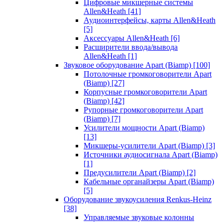
Цифровые микшерные системы
Allen&Heath
[41]
Аудиоинтерфейсы, карты Allen&Heath
[5]
Аксессуары Allen&Heath
[6]
Расширители ввода/вывода
Allen&Heath
[1]
Звуковое оборудование Apart (Biamp)
[100]
Потолочные громкоговорители Apart
(Biamp)
[27]
Корпусные громкоговорители Apart
(Biamp)
[42]
Рупорные громкоговорители Apart
(Biamp)
[7]
Усилители мощности Apart (Biamp)
[13]
Микшеры-усилители Apart (Biamp)
[3]
Источники аудиосигнала Apart (Biamp)
[1]
Предусилители Apart (Biamp)
[2]
Кабельные органайзеры Apart (Biamp)
[5]
Оборудование звукоусиления Renkus-Heinz
[38]
Управляемые звуковые колонны