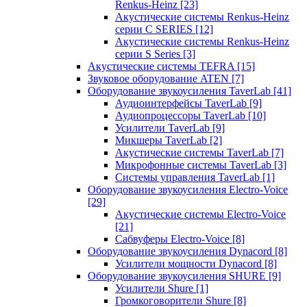
Renkus-Heinz
[23]
Акустические системы Renkus-Heinz
серии C SERIES
[12]
Акустические системы Renkus-Heinz
серии S Series
[3]
Акустические системы TEFRA
[15]
Звуковое оборудование ATEN
[7]
Оборудование звукоусиления TaverLab
[41]
Аудиоинтерфейсы TaverLab
[9]
Аудиопроцессоры TaverLab
[10]
Усилители TaverLab
[9]
Микшеры TaverLab
[2]
Акустические системы TaverLab
[7]
Микрофонные системы TaverLab
[3]
Системы управления TaverLab
[1]
Оборудование звукоусиления Electro-Voice
[29]
Акустические системы Electro-Voice
[21]
Сабвуферы Electro-Voice
[8]
Оборудование звукоусиления Dynacord
[8]
Усилители мощности Dynacord
[8]
Оборудование звукоусиления SHURE
[9]
Усилители Shure
[1]
Громкоговорители Shure
[8]