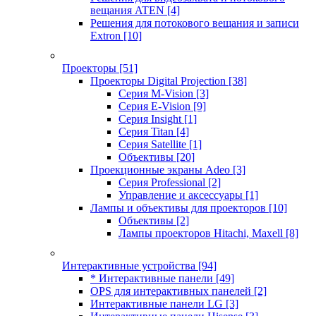
вещания ATEN
[4]
Решения для потокового вещания и записи
Extron
[10]
Проекторы
[51]
Проекторы Digital Projection
[38]
Серия M-Vision
[3]
Серия E-Vision
[9]
Серия Insight
[1]
Серия Titan
[4]
Серия Satellite
[1]
Объективы
[20]
Проекционные экраны Adeo
[3]
Серия Professional
[2]
Управление и аксессуары
[1]
Лампы и объективы для проекторов
[10]
Объективы
[2]
Лампы проекторов Hitachi, Maxell
[8]
Интерактивные устройства
[94]
* Интерактивные панели
[49]
OPS для интерактивных панелей
[2]
Интерактивные панели LG
[3]