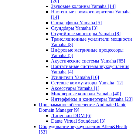
[20]
Звуковые колонны Yamaha
[14]
Настенные громкоговорители Yamaha
[14]
Спикерфоны Yamaha
[5]
Саундбары Yamaha
[3]
Студийные мониторы Yamaha
[8]
Трансляционные усилители мощности
Yamaha
[8]
Цифровые матричные процессоры
Yamaha
[5]
Акустические системы Yamaha
[65]
Портативные системы звукоусиления
Yamaha
[4]
Усилители Yamaha
[16]
Сетевые коммутаторы Yamaha
[12]
Аксессуары Yamaha
[1]
Микшерные консоли Yamaha
[40]
Интерфейсы и конвертеры Yamaha
[23]
Программное обеспечение Audinate Dante
Domain Manager
[9]
Лицензии DDM
[6]
Dante Virtual Soundcard
[3]
Оборудование звукоусиления Allen&Heath
[53]