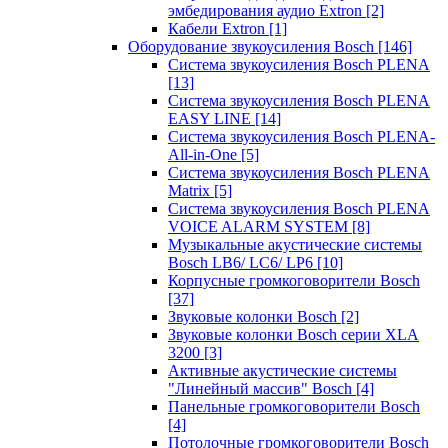
эмбедирования аудио Extron
[2]
Кабели Extron
[1]
Оборудование звукоусиления Bosch
[146]
Система звукоусиления Bosch PLENA
[13]
Система звукоусиления Bosch PLENA
EASY LINE
[14]
Система звукоусиления Bosch PLENA-
All-in-One
[5]
Система звукоусиления Bosch PLENA
Matrix
[5]
Система звукоусиления Bosch PLENA
VOICE ALARM SYSTEM
[8]
Музыкальные акустические системы
Bosch LB6/ LC6/ LP6
[10]
Корпусные громкоговорители Bosch
[37]
Звуковые колонки Bosch
[2]
Звуковые колонки Bosch серии XLA
3200
[3]
Активные акустические системы
"Линейный массив" Bosch
[4]
Панельные громкоговорители Bosch
[4]
Потолочные громкоговорители Bosch