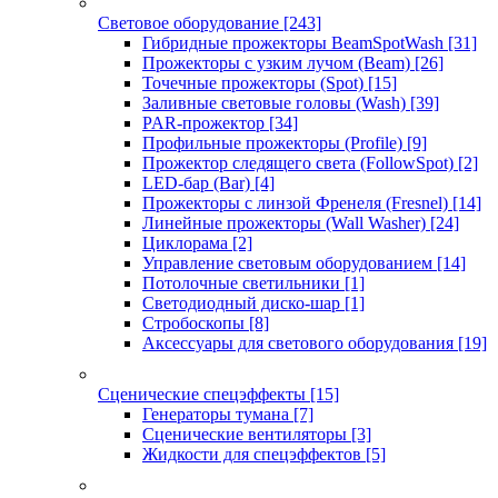
Световое оборудование
[243]
Гибридные прожекторы BeamSpotWash
[31]
Прожекторы с узким лучом (Beam)
[26]
Точечные прожекторы (Spot)
[15]
Заливные световые головы (Wash)
[39]
PAR-прожектор
[34]
Профильные прожекторы (Profile)
[9]
Прожектор следящего света (FollowSpot)
[2]
LED-бар (Bar)
[4]
Прожекторы с линзой Френеля (Fresnel)
[14]
Линейные прожекторы (Wall Washer)
[24]
Циклорама
[2]
Управление световым оборудованием
[14]
Потолочные светильники
[1]
Светодиодный диско-шар
[1]
Стробоскопы
[8]
Аксессуары для светового оборудования
[19]
Сценические спецэффекты
[15]
Генераторы тумана
[7]
Сценические вентиляторы
[3]
Жидкости для спецэффектов
[5]