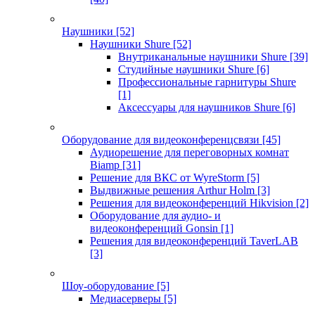
Наушники
[52]
Наушники Shure
[52]
Внутриканальные наушники Shure
[39]
Студийные наушники Shure
[6]
Профессиональные гарнитуры Shure
[1]
Аксессуары для наушников Shure
[6]
Оборудование для видеоконференцсвязи
[45]
Аудиорешение для переговорных комнат
Biamp
[31]
Решение для ВКС от WyreStorm
[5]
Выдвижные решения Arthur Holm
[3]
Решения для видеоконференций Hikvision
[2]
Оборудование для аудио- и
видеоконференций Gonsin
[1]
Решения для видеоконференций TaverLAB
[3]
Шоу-оборудование
[5]
Медиасерверы
[5]