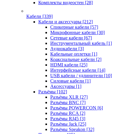
Комплекты видеостен
[28]
Кабели
[339]
Кабели и аксессуары
[212]
Спикерные кабели
[57]
Микрофонные кабели
[30]
Сетевые кабели
[67]
Инструментальный кабель
[1]
Аудиокабели
[3]
Кабельные оплетки
[1]
Коаксиальные кабели
[2]
HDMI кабели
[25]
Интерфейсные кабели
[14]
USB кабели / удлинители
[10]
Силовые кабели
[1]
Аксессуары
[1]
Разъёмы
[102]
Разъёмы XLR
[27]
Разъёмы BNC
[7]
Разъёмы POWERCON
[6]
Разъёмы RCA
[2]
Разъёмы RJ45
[3]
Разъёмы Jack
[25]
Разъёмы Speakon
[32]