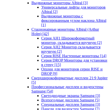
Выдвижные мониторы Albiral
[3]
Универсальные лифты для мониторов
Albiral
[2]
Выдвижные мониторы с
фиксированным углом наклона Albiral
[1]
Стационарные мониторы Albiral (Arthur
Holm)
[42]
Серия AH1 Широкоформатный
монитор, складывается вручную
[2]
Серия AH2 Монитор складывается
вручную
[2]
Серия RISE Настенные мониторы
[14]
Серия DROP Мониторы для установки
в стену
[15]
Опции для мониторов серии RISE и
DROP
[9]
Сверхширокоформатные дисплеи 21:9 Jupiter
[5]
Профессиональные дисплеи и видеостены
Samsung
[54]
Светодиодные экраны Samsung
[3]
Всепогодные дисплеи Samsung
[5]
Специальные дисплеи Samsung
[3]
Панели для видеостен Samsung
[7]