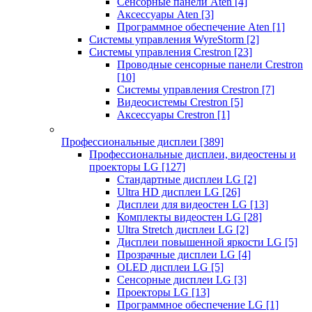
Сенсорные панели Aten
[4]
Аксессуары Aten
[3]
Программное обеспечение Aten
[1]
Системы управления WyreStorm
[2]
Системы управления Crestron
[23]
Проводные сенсорные панели Crestron
[10]
Системы управления Crestron
[7]
Видеосистемы Crestron
[5]
Аксессуары Crestron
[1]
Профессиональные дисплеи
[389]
Профессиональные дисплеи, видеостены и
проекторы LG
[127]
Стандартные дисплеи LG
[2]
Ultra HD дисплеи LG
[26]
Дисплеи для видеостен LG
[13]
Комплекты видеостен LG
[28]
Ultra Stretch дисплеи LG
[2]
Дисплеи повышенной яркости LG
[5]
Прозрачные дисплеи LG
[4]
OLED дисплеи LG
[5]
Сенсорные дисплеи LG
[3]
Проекторы LG
[13]
Программное обеспечение LG
[1]