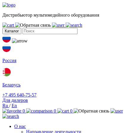
Дистрибьютор мультимедийного оборудования
Каталог
Россия
Беларусь
+7 495 640-75-57
Для дилеров
Ru
/
En
0
0
0
О нас
Направление деятельности