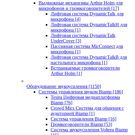
Выдвижные механизмы Arthur Holm для
микрофонов и громкоговорителей
[17]
Лифтовая система DynamicTalk для
микрофона
[4]
Лифтовая система DynamicTalkH для
микрофона
[1]
Лифтовая система DynamicTalk
UnderCover
[3]
Пассивная система MicConnect для
микрофона
[1]
Лифтовая система DynamicTalkB для
настольного микрофона
[1]
Встраиваемые громкоговорители
Arthur Holm
[1]
Оборудование звукоусиления
[1150]
Системы управления звуком Biamp
[186]
Tesira Цифровая медиаплатформа
Biamp
[76]
Crowd Mics Система для общения с
аудиторией Biamp
[1]
Система управления Biamp
[16]
Громкоговорители Biamp
[53]
Система звукоусиления Voltera Biamp