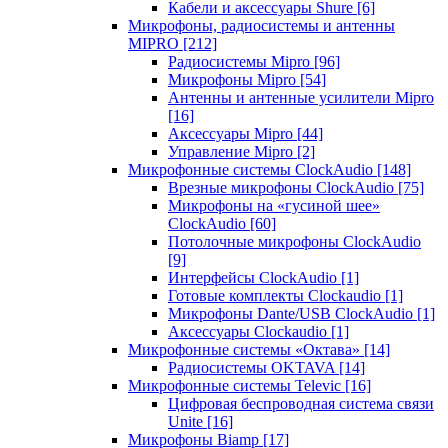
Кабели и аксессуары Shure
[6]
Микрофоны, радиосистемы и антенны
MIPRO
[212]
Радиосистемы Mipro
[96]
Микрофоны Mipro
[54]
Антенны и антенные усилители Mipro
[16]
Аксессуары Mipro
[44]
Управление Mipro
[2]
Микрофонные системы ClockAudio
[148]
Врезные микрофоны ClockAudio
[75]
Микрофоны на «гусиной шее»
ClockAudio
[60]
Потолочные микрофоны ClockAudio
[9]
Интерфейсы ClockAudio
[1]
Готовые комплекты Clockaudio
[1]
Микрофоны Dante/USB ClockAudio
[1]
Аксессуары Clockaudio
[1]
Микрофонные системы «Октава»
[14]
Радиосистемы OKTAVA
[14]
Микрофонные системы Televic
[16]
Цифровая беспроводная система связи
Unite
[16]
Микрофоны Biamp
[17]