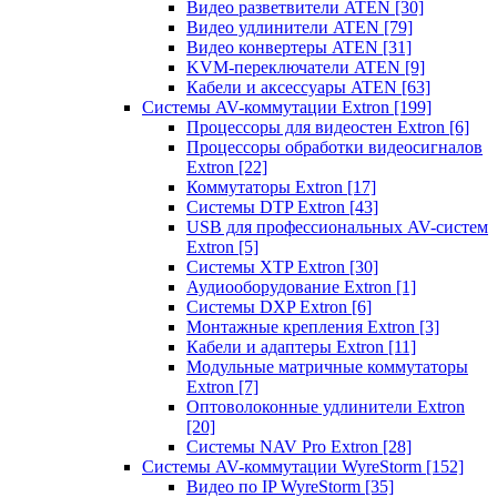
Видео разветвители ATEN
[30]
Видео удлинители ATEN
[79]
Видео конвертеры ATEN
[31]
KVM-переключатели ATEN
[9]
Кабели и аксессуары ATEN
[63]
Системы AV-коммутации Extron
[199]
Процессоры для видеостен Extron
[6]
Процессоры обработки видеосигналов
Extron
[22]
Коммутаторы Extron
[17]
Системы DTP Extron
[43]
USB для профессиональных AV-систем
Extron
[5]
Системы XTP Extron
[30]
Аудиооборудование Extron
[1]
Системы DXP Extron
[6]
Монтажные крепления Extron
[3]
Кабели и адаптеры Extron
[11]
Модульные матричные коммутаторы
Extron
[7]
Оптоволоконные удлинители Extron
[20]
Системы NAV Pro Extron
[28]
Системы AV-коммутации WyreStorm
[152]
Видео по IP WyreStorm
[35]