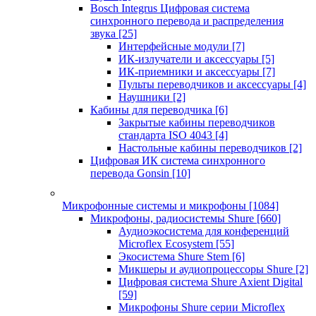
Bosch Integrus Цифровая система
синхронного перевода и распределения
звука
[25]
Интерфейсные модули
[7]
ИК-излучатели и аксессуары
[5]
ИК-приемники и аксессуары
[7]
Пульты переводчиков и аксессуары
[4]
Наушники
[2]
Кабины для переводчика
[6]
Закрытые кабины переводчиков
стандарта ISO 4043
[4]
Настольные кабины переводчиков
[2]
Цифровая ИК система синхронного
перевода Gonsin
[10]
Микрофонные системы и микрофоны
[1084]
Микрофоны, радиосистемы Shure
[660]
Аудиоэкосистема для конференций
Microflex Ecosystem
[55]
Экосистема Shure Stem
[6]
Микшеры и аудиопроцессоры Shure
[2]
Цифровая система Shure Axient Digital
[59]
Микрофоны Shure серии Microflex