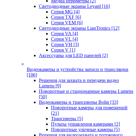
Медиа периметры
[2]
Светодиодные экраны Leyard
[16]
Серия MG
[4]
Серия TXF
[6]
Серия VEM
[6]
Светодиодные экраны LianTronics
[12]
Серия VA
[4]
Серия VL
[4]
Серия VH
[3]
Серия V
[1]
Аксессуары для LED панелей
[2]
Видеокамеры и устройства записи и трансляции
[106]
Решения для захвата и передачи видео
Lumens
[9]
Поворотные и стационарные камеры Lumens
[50]
Видеокамеры и трансиверы Bolin
[33]
Поворотные камеры для помещений
[21]
Трансиверы
[5]
Пульты управления камерами
[2]
Поворотные уличные камеры
[5]
Решения для видеозахвата и потокового