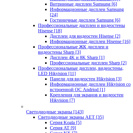
Витринные дисплеи Sumsung
[6]
Информационные дисплеи Samsung
[24]
Гостиничные дисплеи Samsung
[6]
Профессиональные дисплеи и видеостены
Hisense
[18]
Дисплеи для видеостен Hisense
[2]
Информационные дисплеи Hisense
[16]
Профессиональные ЖК дисплеи и
видеостены Sharp
[3]
Дисплеи 4K и 8K Sharp
[1]
Профессиональные дисплеи Sharp
[2]
Профессиональные дисплеи, видеостены,
LED Hikvision
[11]
Панели для видеостен Hikvision
[3]
Информационные дисплеи Hikvision со
встроенной ОС Andriod
[1]
Крепления для экранов и видеостен
Hikvision
[7]
Светодиодные экраны
[143]
Светодиодные экраны AET
[35]
Cерия Koala
[5]
Серия AT
[9]