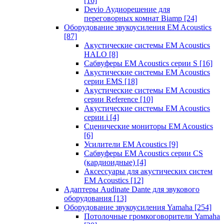
[16]
Devio Аудиорешение для
переговорных комнат Biamp
[24]
Оборудование звукоусиления EM Acoustics
[87]
Акустические системы EM Acoustics
HALO
[8]
Сабвуферы EM Acoustics серии S
[16]
Акустические системы EM Acoustics
серии EMS
[18]
Акустические системы EM Acoustics
серии Reference
[10]
Акустические системы EM Acoustics
серии i
[4]
Сценические мониторы EM Acoustics
[6]
Усилители EM Acoustics
[9]
Сабвуферы EM Acoustics серии CS
(кардиоидные)
[4]
Аксессуары для акустических систем
EM Acoustics
[12]
Адаптеры Audinate Dante для звукового
оборудования
[13]
Оборудование звукоусиления Yamaha
[254]
Потолочные громкоговорители Yamaha