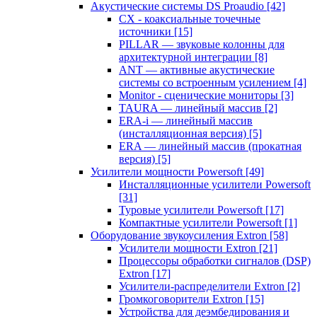
Акустические системы DS Proaudio
[42]
CX - коаксиальные точечные
источники
[15]
PILLAR — звуковые колонны для
архитектурной интеграции
[8]
ANT — активные акустические
системы со встроенным усилением
[4]
Monitor - сценические мониторы
[3]
TAURA — линейный массив
[2]
ERA-i — линейный массив
(инсталляционная версия)
[5]
ERA — линейный массив (прокатная
версия)
[5]
Усилители мощности Powersoft
[49]
Инсталляционные усилители Powersoft
[31]
Туровые усилители Powersoft
[17]
Компактные усилители Powersoft
[1]
Оборудование звукоусиления Extron
[58]
Усилители мощности Extron
[21]
Процессоры обработки сигналов (DSP)
Extron
[17]
Усилители-распределители Extron
[2]
Громкоговорители Extron
[15]
Устройства для деэмбедирования и