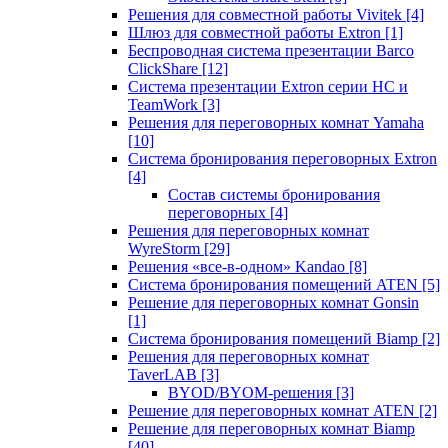
Решения для совместной работы Vivitek
[4]
Шлюз для совместной работы Extron
[1]
Беспроводная система презентации Barco
ClickShare
[12]
Система презентации Extron серии HC и
TeamWork
[3]
Решения для переговорных комнат Yamaha
[10]
Система бронирования переговорных Extron
[4]
Состав системы бронирования
переговорных
[4]
Решения для переговорных комнат
WyreStorm
[29]
Решения «все-в-одном» Kandao
[8]
Система бронирования помещений ATEN
[5]
Решение для переговорных комнат Gonsin
[1]
Система бронирования помещений Biamp
[2]
Решения для переговорных комнат
TaverLAB
[3]
BYOD/BYOM-решения
[3]
Решение для переговорных комнат ATEN
[2]
Решение для переговорных комнат Biamp
[40]