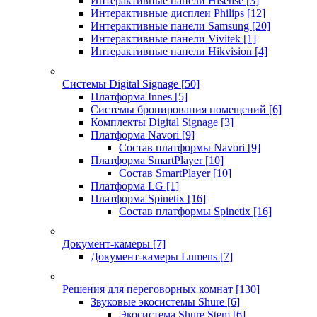
Интерактивные панели Hisense
[3]
Интерактивные дисплеи Philips
[12]
Интерактивные панели Samsung
[20]
Интерактивные панели Vivitek
[1]
Интерактивные панели Hikvision
[4]
Системы Digital Signage
[50]
Платформа Innes
[5]
Системы бронирования помещений
[6]
Комплекты Digital Signage
[3]
Платформа Navori
[9]
Состав платформы Navori
[9]
Платформа SmartPlayer
[10]
Состав SmartPlayer
[10]
Платформа LG
[1]
Платформа Spinetix
[16]
Состав платформы Spinetix
[16]
Документ-камеры
[7]
Документ-камеры Lumens
[7]
Решения для переговорных комнат
[130]
Звуковые экосистемы Shure
[6]
Экосистема Shure Stem
[6]