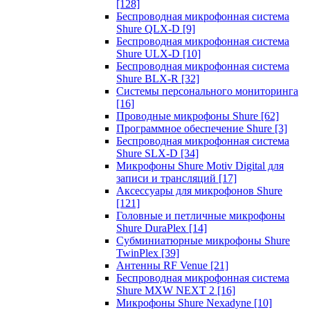
[128]
Беспроводная микрофонная система
Shure QLX-D
[9]
Беспроводная микрофонная система
Shure ULX-D
[10]
Беспроводная микрофонная система
Shure BLX-R
[32]
Системы персонального мониторинга
[16]
Проводные микрофоны Shure
[62]
Программное обеспечение Shure
[3]
Беспроводная микрофонная система
Shure SLX-D
[34]
Микрофоны Shure Motiv Digital для
записи и трансляций
[17]
Аксессуары для микрофонов Shure
[121]
Головные и петличные микрофоны
Shure DuraPlex
[14]
Субминиатюрные микрофоны Shure
TwinPlex
[39]
Антенны RF Venue
[21]
Беспроводная микрофонная система
Shure MXW NEXT 2
[16]
Микрофоны Shure Nexadyne
[10]