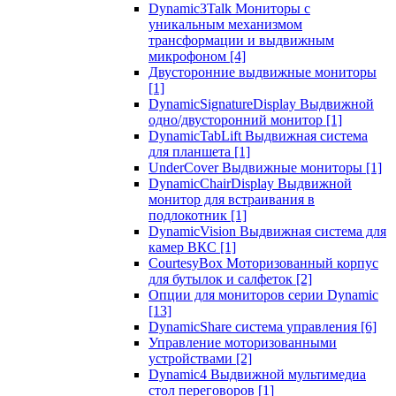
Dynamic3Talk Мониторы с
уникальным механизмом
трансформации и выдвижным
микрофоном
[4]
Двусторонние выдвижные мониторы
[1]
DynamicSignatureDisplay Выдвижной
одно/двусторонний монитор
[1]
DynamicTabLift Выдвижная система
для планшета
[1]
UnderCover Выдвижные мониторы
[1]
DynamicChairDisplay Выдвижной
монитор для встраивания в
подлокотник
[1]
DynamicVision Выдвижная система для
камер ВКС
[1]
CourtesyBox Моторизованный корпус
для бутылок и салфеток
[2]
Опции для мониторов серии Dynamic
[13]
DynamicShare система управления
[6]
Управление моторизованными
устройствами
[2]
Dynamic4 Выдвижной мультимедиа
стол переговоров
[1]