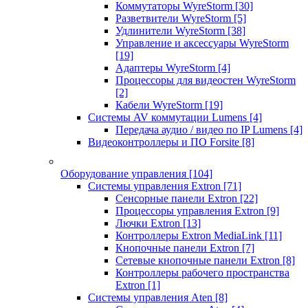
Коммутаторы WyreStorm
[30]
Разветвители WyreStorm
[5]
Удлинители WyreStorm
[38]
Управление и аксессуары WyreStorm
[19]
Адаптеры WyreStorm
[4]
Процессоры для видеостен WyreStorm
[2]
Кабели WyreStorm
[19]
Системы AV коммутации Lumens
[4]
Передача аудио / видео по IP Lumens
[4]
Видеоконтроллеры и ПО Forsite
[8]
Оборудование управления
[104]
Системы управления Extron
[71]
Сенсорные панели Extron
[22]
Процессоры управления Extron
[9]
Лючки Extron
[13]
Контроллеры Extron MediaLink
[11]
Кнопочные панели Extron
[7]
Сетевые кнопочные панели Extron
[8]
Контроллеры рабочего пространства
Extron
[1]
Системы управления Aten
[8]