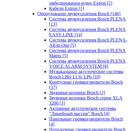
эмбедирования аудио Extron
[2]
Кабели Extron
[1]
Оборудование звукоусиления Bosch
[146]
Система звукоусиления Bosch PLENA
[13]
Система звукоусиления Bosch PLENA
EASY LINE
[14]
Система звукоусиления Bosch PLENA-
All-in-One
[5]
Система звукоусиления Bosch PLENA
Matrix
[5]
Система звукоусиления Bosch PLENA
VOICE ALARM SYSTEM
[8]
Музыкальные акустические системы
Bosch LB6/ LC6/ LP6
[10]
Корпусные громкоговорители Bosch
[37]
Звуковые колонки Bosch
[2]
Звуковые колонки Bosch серии XLA
3200
[3]
Активные акустические системы
"Линейный массив" Bosch
[4]
Панельные громкоговорители Bosch
[4]
Потолочные громкоговорители Bosch