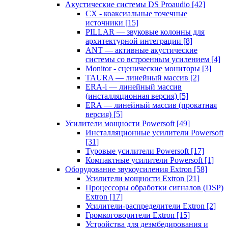
Акустические системы DS Proaudio
[42]
CX - коаксиальные точечные
источники
[15]
PILLAR — звуковые колонны для
архитектурной интеграции
[8]
ANT — активные акустические
системы со встроенным усилением
[4]
Monitor - сценические мониторы
[3]
TAURA — линейный массив
[2]
ERA-i — линейный массив
(инсталляционная версия)
[5]
ERA — линейный массив (прокатная
версия)
[5]
Усилители мощности Powersoft
[49]
Инсталляционные усилители Powersoft
[31]
Туровые усилители Powersoft
[17]
Компактные усилители Powersoft
[1]
Оборудование звукоусиления Extron
[58]
Усилители мощности Extron
[21]
Процессоры обработки сигналов (DSP)
Extron
[17]
Усилители-распределители Extron
[2]
Громкоговорители Extron
[15]
Устройства для деэмбедирования и