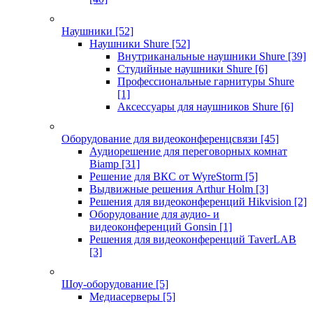
Наушники
[52]
Наушники Shure
[52]
Внутриканальные наушники Shure
[39]
Студийные наушники Shure
[6]
Профессиональные гарнитуры Shure
[1]
Аксессуары для наушников Shure
[6]
Оборудование для видеоконференцсвязи
[45]
Аудиорешение для переговорных комнат
Biamp
[31]
Решение для ВКС от WyreStorm
[5]
Выдвижные решения Arthur Holm
[3]
Решения для видеоконференций Hikvision
[2]
Оборудование для аудио- и
видеоконференций Gonsin
[1]
Решения для видеоконференций TaverLAB
[3]
Шоу-оборудование
[5]
Медиасерверы
[5]