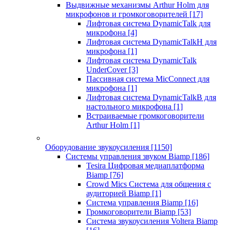
Выдвижные механизмы Arthur Holm для
микрофонов и громкоговорителей
[17]
Лифтовая система DynamicTalk для
микрофона
[4]
Лифтовая система DynamicTalkH для
микрофона
[1]
Лифтовая система DynamicTalk
UnderCover
[3]
Пассивная система MicConnect для
микрофона
[1]
Лифтовая система DynamicTalkB для
настольного микрофона
[1]
Встраиваемые громкоговорители
Arthur Holm
[1]
Оборудование звукоусиления
[1150]
Системы управления звуком Biamp
[186]
Tesira Цифровая медиаплатформа
Biamp
[76]
Crowd Mics Система для общения с
аудиторией Biamp
[1]
Система управления Biamp
[16]
Громкоговорители Biamp
[53]
Система звукоусиления Voltera Biamp