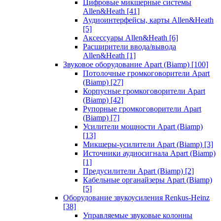
Цифровые микшерные системы
Allen&Heath
[41]
Аудиоинтерфейсы, карты Allen&Heath
[5]
Аксессуары Allen&Heath
[6]
Расширители ввода/вывода
Allen&Heath
[1]
Звуковое оборудование Apart (Biamp)
[100]
Потолочные громкоговорители Apart
(Biamp)
[27]
Корпусные громкоговорители Apart
(Biamp)
[42]
Рупорные громкоговорители Apart
(Biamp)
[7]
Усилители мощности Apart (Biamp)
[13]
Микшеры-усилители Apart (Biamp)
[3]
Источники аудиосигнала Apart (Biamp)
[1]
Предусилители Apart (Biamp)
[2]
Кабельные органайзеры Apart (Biamp)
[5]
Оборудование звукоусиления Renkus-Heinz
[38]
Управляемые звуковые колонны