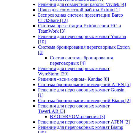
Решения для совместной работы Vivitek
[4]
Шлюз для совместной работы Extron
[1]
Беспроводная система презентации Barco
ClickShare
[12]
Система презентации Extron серии HC и
TeamWork
[3]
Решения для переговорных комнат Yamaha
[10]
Система бронирования переговорных Extron
[4]
Состав системы бронирования
переговорных
[4]
Решения для переговорных комнат
WyreStorm
[29]
Решения «все-в-одном» Kandao
[8]
Система бронирования помещений ATEN
[5]
Решение для переговорных комнат Gonsin
[1]
Система бронирования помещений Biamp
[2]
Решения для переговорных комнат
TaverLAB
[3]
BYOD/BYOM-решения
[3]
Решение для переговорных комнат ATEN
[2]
Решение для переговорных комнат Biamp
[40]