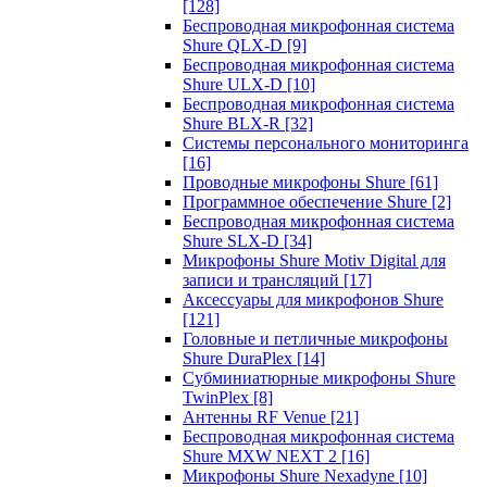
[128]
Беспроводная микрофонная система
Shure QLX-D
[9]
Беспроводная микрофонная система
Shure ULX-D
[10]
Беспроводная микрофонная система
Shure BLX-R
[32]
Системы персонального мониторинга
[16]
Проводные микрофоны Shure
[61]
Программное обеспечение Shure
[2]
Беспроводная микрофонная система
Shure SLX-D
[34]
Микрофоны Shure Motiv Digital для
записи и трансляций
[17]
Аксессуары для микрофонов Shure
[121]
Головные и петличные микрофоны
Shure DuraPlex
[14]
Субминиатюрные микрофоны Shure
TwinPlex
[8]
Антенны RF Venue
[21]
Беспроводная микрофонная система
Shure MXW NEXT 2
[16]
Микрофоны Shure Nexadyne
[10]