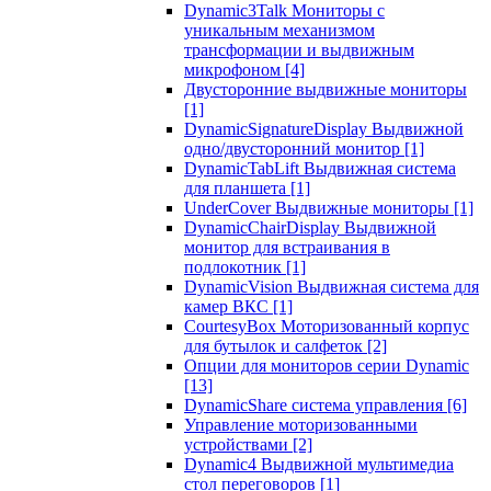
Dynamic3Talk Мониторы с
уникальным механизмом
трансформации и выдвижным
микрофоном
[4]
Двусторонние выдвижные мониторы
[1]
DynamicSignatureDisplay Выдвижной
одно/двусторонний монитор
[1]
DynamicTabLift Выдвижная система
для планшета
[1]
UnderCover Выдвижные мониторы
[1]
DynamicChairDisplay Выдвижной
монитор для встраивания в
подлокотник
[1]
DynamicVision Выдвижная система для
камер ВКС
[1]
CourtesyBox Моторизованный корпус
для бутылок и салфеток
[2]
Опции для мониторов серии Dynamic
[13]
DynamicShare система управления
[6]
Управление моторизованными
устройствами
[2]
Dynamic4 Выдвижной мультимедиа
стол переговоров
[1]