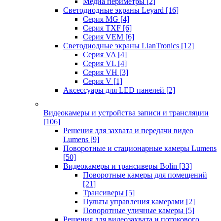
Медиа периметры
[2]
Светодиодные экраны Leyard
[16]
Серия MG
[4]
Серия TXF
[6]
Серия VEM
[6]
Светодиодные экраны LianTronics
[12]
Серия VA
[4]
Серия VL
[4]
Серия VH
[3]
Серия V
[1]
Аксессуары для LED панелей
[2]
Видеокамеры и устройства записи и трансляции
[106]
Решения для захвата и передачи видео
Lumens
[9]
Поворотные и стационарные камеры Lumens
[50]
Видеокамеры и трансиверы Bolin
[33]
Поворотные камеры для помещений
[21]
Трансиверы
[5]
Пульты управления камерами
[2]
Поворотные уличные камеры
[5]
Решения для видеозахвата и потокового