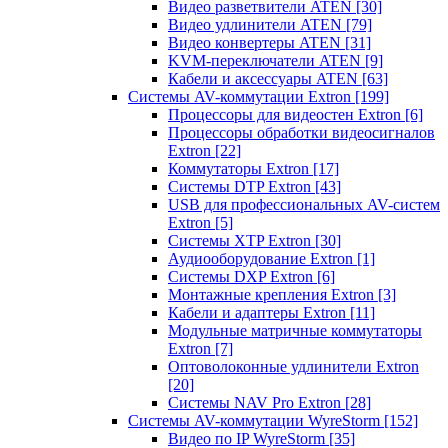
Видео разветвители ATEN
[30]
Видео удлинители ATEN
[79]
Видео конвертеры ATEN
[31]
KVM-переключатели ATEN
[9]
Кабели и аксессуары ATEN
[63]
Системы AV-коммутации Extron
[199]
Процессоры для видеостен Extron
[6]
Процессоры обработки видеосигналов
Extron
[22]
Коммутаторы Extron
[17]
Системы DTP Extron
[43]
USB для профессиональных AV-систем
Extron
[5]
Системы XTP Extron
[30]
Аудиооборудование Extron
[1]
Системы DXP Extron
[6]
Монтажные крепления Extron
[3]
Кабели и адаптеры Extron
[11]
Модульные матричные коммутаторы
Extron
[7]
Оптоволоконные удлинители Extron
[20]
Системы NAV Pro Extron
[28]
Системы AV-коммутации WyreStorm
[152]
Видео по IP WyreStorm
[35]