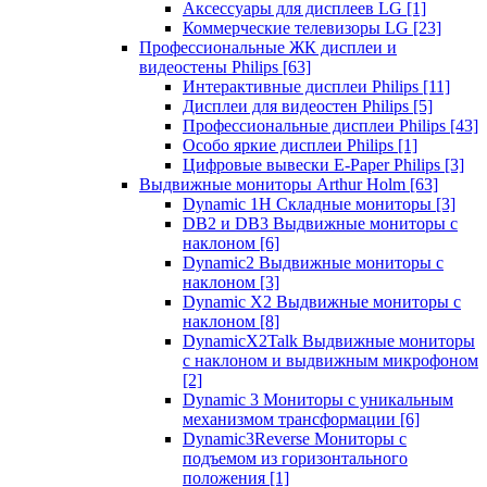
Аксессуары для дисплеев LG
[1]
Коммерческие телевизоры LG
[23]
Профессиональные ЖК дисплеи и
видеостены Philips
[63]
Интерактивные дисплеи Philips
[11]
Дисплеи для видеостен Philips
[5]
Профессиональные дисплеи Philips
[43]
Особо яркие дисплеи Philips
[1]
Цифровые вывески E-Paper Philips
[3]
Выдвижные мониторы Arthur Holm
[63]
Dynamic 1Н Складные мониторы
[3]
DB2 и DB3 Выдвижные мониторы с
наклоном
[6]
Dynamic2 Выдвижные мониторы с
наклоном
[3]
Dynamic X2 Выдвижные мониторы с
наклоном
[8]
DynamicX2Talk Выдвижные мониторы
с наклоном и выдвижным микрофоном
[2]
Dynamic 3 Мониторы с уникальным
механизмом трансформации
[6]
Dynamic3Reverse Мониторы с
подъемом из горизонтального
положения
[1]