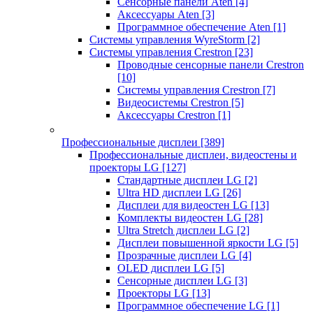
Сенсорные панели Aten
[4]
Аксессуары Aten
[3]
Программное обеспечение Aten
[1]
Системы управления WyreStorm
[2]
Системы управления Crestron
[23]
Проводные сенсорные панели Crestron
[10]
Системы управления Crestron
[7]
Видеосистемы Crestron
[5]
Аксессуары Crestron
[1]
Профессиональные дисплеи
[389]
Профессиональные дисплеи, видеостены и
проекторы LG
[127]
Стандартные дисплеи LG
[2]
Ultra HD дисплеи LG
[26]
Дисплеи для видеостен LG
[13]
Комплекты видеостен LG
[28]
Ultra Stretch дисплеи LG
[2]
Дисплеи повышенной яркости LG
[5]
Прозрачные дисплеи LG
[4]
OLED дисплеи LG
[5]
Сенсорные дисплеи LG
[3]
Проекторы LG
[13]
Программное обеспечение LG
[1]