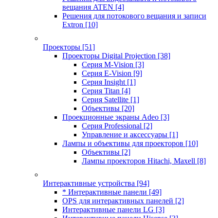
вещания ATEN
[4]
Решения для потокового вещания и записи
Extron
[10]
Проекторы
[51]
Проекторы Digital Projection
[38]
Серия M-Vision
[3]
Серия E-Vision
[9]
Серия Insight
[1]
Серия Titan
[4]
Серия Satellite
[1]
Объективы
[20]
Проекционные экраны Adeo
[3]
Серия Professional
[2]
Управление и аксессуары
[1]
Лампы и объективы для проекторов
[10]
Объективы
[2]
Лампы проекторов Hitachi, Maxell
[8]
Интерактивные устройства
[94]
* Интерактивные панели
[49]
OPS для интерактивных панелей
[2]
Интерактивные панели LG
[3]