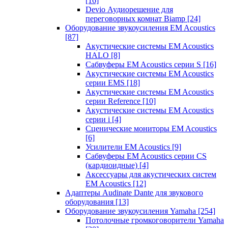
[16]
Devio Аудиорешение для
переговорных комнат Biamp
[24]
Оборудование звукоусиления EM Acoustics
[87]
Акустические системы EM Acoustics
HALO
[8]
Сабвуферы EM Acoustics серии S
[16]
Акустические системы EM Acoustics
серии EMS
[18]
Акустические системы EM Acoustics
серии Reference
[10]
Акустические системы EM Acoustics
серии i
[4]
Сценические мониторы EM Acoustics
[6]
Усилители EM Acoustics
[9]
Сабвуферы EM Acoustics серии CS
(кардиоидные)
[4]
Аксессуары для акустических систем
EM Acoustics
[12]
Адаптеры Audinate Dante для звукового
оборудования
[13]
Оборудование звукоусиления Yamaha
[254]
Потолочные громкоговорители Yamaha