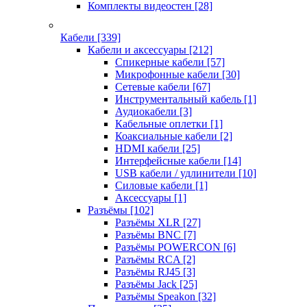
Комплекты видеостен
[28]
Кабели
[339]
Кабели и аксессуары
[212]
Спикерные кабели
[57]
Микрофонные кабели
[30]
Сетевые кабели
[67]
Инструментальный кабель
[1]
Аудиокабели
[3]
Кабельные оплетки
[1]
Коаксиальные кабели
[2]
HDMI кабели
[25]
Интерфейсные кабели
[14]
USB кабели / удлинители
[10]
Силовые кабели
[1]
Аксессуары
[1]
Разъёмы
[102]
Разъёмы XLR
[27]
Разъёмы BNC
[7]
Разъёмы POWERCON
[6]
Разъёмы RCA
[2]
Разъёмы RJ45
[3]
Разъёмы Jack
[25]
Разъёмы Speakon
[32]