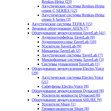
Renkus-Heinz
[23]
Акустические системы Renkus-Heinz
серии C SERIES
[12]
Акустические системы Renkus-Heinz
серии S Series
[3]
Акустические системы TEFRA
[15]
Звуковое оборудование ATEN
[7]
Оборудование звукоусиления TaverLab
[41]
Аудиоинтерфейсы TaverLab
[9]
Аудиопроцессоры TaverLab
[10]
Усилители TaverLab
[9]
Микшеры TaverLab
[2]
Акустические системы TaverLab
[7]
Микрофонные системы TaverLab
[3]
Системы управления TaverLab
[1]
Оборудование звукоусиления Electro-Voice
[29]
Акустические системы Electro-Voice
[21]
Сабвуферы Electro-Voice
[8]
Оборудование звукоусиления Dynacord
[8]
Усилители мощности Dynacord
[8]
Оборудование звукоусиления SHURE
[9]
Усилители Shure
[1]
Громкоговорители Shure
[8]