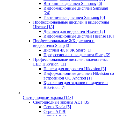
Витринные дисплеи Sumsung
[6]
Информационные дисплеи Samsung
[24]
Гостиничные дисплеи Samsung
[6]
Профессиональные дисплеи и видеостены
Hisense
[18]
Дисплеи для видеостен Hisense
[2]
Информационные дисплеи Hisense
[16]
Профессиональные ЖК дисплеи и
видеостены Sharp
[3]
Дисплеи 4K и 8K Sharp
[1]
Профессиональные дисплеи Sharp
[2]
Профессиональные дисплеи, видеостены,
LED Hikvision
[11]
Панели для видеостен Hikvision
[3]
Информационные дисплеи Hikvision со
встроенной ОС Andriod
[1]
Крепления для экранов и видеостен
Hikvision
[7]
Светодиодные экраны
[143]
Светодиодные экраны AET
[35]
Cерия Koala
[5]
Серия AT
[9]