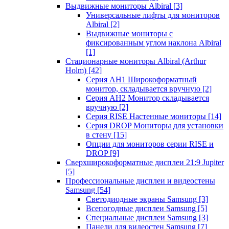
Выдвижные мониторы Albiral
[3]
Универсальные лифты для мониторов
Albiral
[2]
Выдвижные мониторы с
фиксированным углом наклона Albiral
[1]
Стационарные мониторы Albiral (Arthur
Holm)
[42]
Серия AH1 Широкоформатный
монитор, складывается вручную
[2]
Серия AH2 Монитор складывается
вручную
[2]
Серия RISE Настенные мониторы
[14]
Серия DROP Мониторы для установки
в стену
[15]
Опции для мониторов серии RISE и
DROP
[9]
Сверхширокоформатные дисплеи 21:9 Jupiter
[5]
Профессиональные дисплеи и видеостены
Samsung
[54]
Светодиодные экраны Samsung
[3]
Всепогодные дисплеи Samsung
[5]
Специальные дисплеи Samsung
[3]
Панели для видеостен Samsung
[7]