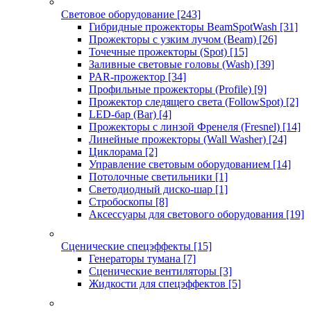
Световое оборудование
[243]
Гибридные прожекторы BeamSpotWash
[31]
Прожекторы с узким лучом (Beam)
[26]
Точечные прожекторы (Spot)
[15]
Заливные световые головы (Wash)
[39]
PAR-прожектор
[34]
Профильные прожекторы (Profile)
[9]
Прожектор следящего света (FollowSpot)
[2]
LED-бар (Bar)
[4]
Прожекторы с линзой Френеля (Fresnel)
[14]
Линейные прожекторы (Wall Washer)
[24]
Циклорама
[2]
Управление световым оборудованием
[14]
Потолочные светильники
[1]
Светодиодный диско-шар
[1]
Стробоскопы
[8]
Аксессуары для светового оборудования
[19]
Сценические спецэффекты
[15]
Генераторы тумана
[7]
Сценические вентиляторы
[3]
Жидкости для спецэффектов
[5]