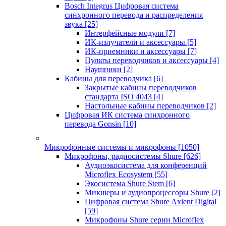
Bosch Integrus Цифровая система
синхронного перевода и распределения
звука
[25]
Интерфейсные модули
[7]
ИК-излучатели и аксессуары
[5]
ИК-приемники и аксессуары
[7]
Пульты переводчиков и аксессуары
[4]
Наушники
[2]
Кабины для переводчика
[6]
Закрытые кабины переводчиков
стандарта ISO 4043
[4]
Настольные кабины переводчиков
[2]
Цифровая ИК система синхронного
перевода Gonsin
[10]
Микрофонные системы и микрофоны
[1050]
Микрофоны, радиосистемы Shure
[626]
Аудиоэкосистема для конференций
Microflex Ecosystem
[55]
Экосистема Shure Stem
[6]
Микшеры и аудиопроцессоры Shure
[2]
Цифровая система Shure Axient Digital
[59]
Микрофоны Shure серии Microflex