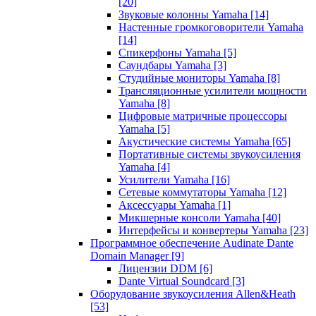
[20]
Звуковые колонны Yamaha
[14]
Настенные громкоговорители Yamaha
[14]
Спикерфоны Yamaha
[5]
Саундбары Yamaha
[3]
Студийные мониторы Yamaha
[8]
Трансляционные усилители мощности
Yamaha
[8]
Цифровые матричные процессоры
Yamaha
[5]
Акустические системы Yamaha
[65]
Портативные системы звукоусиления
Yamaha
[4]
Усилители Yamaha
[16]
Сетевые коммутаторы Yamaha
[12]
Аксессуары Yamaha
[1]
Микшерные консоли Yamaha
[40]
Интерфейсы и конвертеры Yamaha
[23]
Программное обеспечение Audinate Dante
Domain Manager
[9]
Лицензии DDM
[6]
Dante Virtual Soundcard
[3]
Оборудование звукоусиления Allen&Heath
[53]