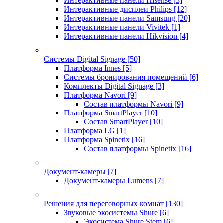
Интерактивные панели Hisense
[3]
Интерактивные дисплеи Philips
[12]
Интерактивные панели Samsung
[20]
Интерактивные панели Vivitek
[1]
Интерактивные панели Hikvision
[4]
Системы Digital Signage
[50]
Платформа Innes
[5]
Системы бронирования помещений
[6]
Комплекты Digital Signage
[3]
Платформа Navori
[9]
Состав платформы Navori
[9]
Платформа SmartPlayer
[10]
Состав SmartPlayer
[10]
Платформа LG
[1]
Платформа Spinetix
[16]
Состав платформы Spinetix
[16]
Документ-камеры
[7]
Документ-камеры Lumens
[7]
Решения для переговорных комнат
[130]
Звуковые экосистемы Shure
[6]
Экосистема Shure Stem
[6]