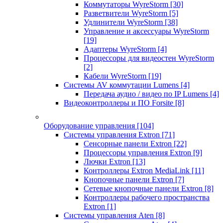
Коммутаторы WyreStorm
[30]
Разветвители WyreStorm
[5]
Удлинители WyreStorm
[38]
Управление и аксессуары WyreStorm
[19]
Адаптеры WyreStorm
[4]
Процессоры для видеостен WyreStorm
[2]
Кабели WyreStorm
[19]
Системы AV коммутации Lumens
[4]
Передача аудио / видео по IP Lumens
[4]
Видеоконтроллеры и ПО Forsite
[8]
Оборудование управления
[104]
Системы управления Extron
[71]
Сенсорные панели Extron
[22]
Процессоры управления Extron
[9]
Лючки Extron
[13]
Контроллеры Extron MediaLink
[11]
Кнопочные панели Extron
[7]
Сетевые кнопочные панели Extron
[8]
Контроллеры рабочего пространства
Extron
[1]
Системы управления Aten
[8]