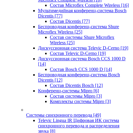
Состав Microflex Complete Wireless
[16]
Мультимедийная конференц-система Bosch
Dicentis
[77]
Состав Dicentis
[77]
Беспроводная конференц-система Shure
Microflex Wireless
[25]
Состав системы Shure Microflex
Wireless
[25]
Дискуссионная система Televic D-Cerno
[19]
Состав Televic D-Cerno
[19]
Дискуссионная система Bosch CCS 1000 D
[14]
Состав Bosch CCS 1000 D
[14]
Беспроводная конференц-система Bosch
Dicentis
[12]
Состав Dicentis Bosch
[12]
Конференц-системы Mipro
[6]
Состав системы Mipro
[3]
Комплекты системы Mipro
[3]
Системы синхронного перевода
[49]
Televic Lingua IR Цифровая ИК система
синхронного перевода и распределения
звука
[8]