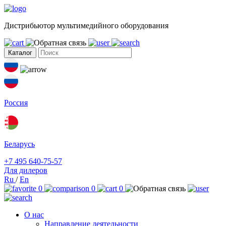
Дистрибьютор мультимедийного оборудования
Каталог
Россия
Беларусь
+7 495 640-75-57
Для дилеров
Ru
/
En
0
0
0
О нас
Направление деятельности