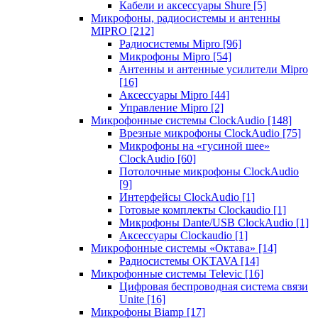
Кабели и аксессуары Shure
[5]
Микрофоны, радиосистемы и антенны
MIPRO
[212]
Радиосистемы Mipro
[96]
Микрофоны Mipro
[54]
Антенны и антенные усилители Mipro
[16]
Аксессуары Mipro
[44]
Управление Mipro
[2]
Микрофонные системы ClockAudio
[148]
Врезные микрофоны ClockAudio
[75]
Микрофоны на «гусиной шее»
ClockAudio
[60]
Потолочные микрофоны ClockAudio
[9]
Интерфейсы ClockAudio
[1]
Готовые комплекты Clockaudio
[1]
Микрофоны Dante/USB ClockAudio
[1]
Аксессуары Clockaudio
[1]
Микрофонные системы «Октава»
[14]
Радиосистемы OKTAVA
[14]
Микрофонные системы Televic
[16]
Цифровая беспроводная система связи
Unite
[16]
Микрофоны Biamp
[17]