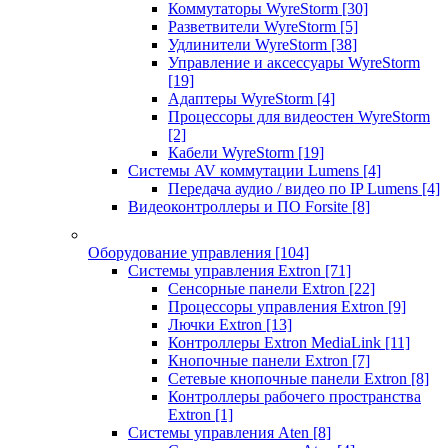
Коммутаторы WyreStorm
[30]
Разветвители WyreStorm
[5]
Удлинители WyreStorm
[38]
Управление и аксессуары WyreStorm
[19]
Адаптеры WyreStorm
[4]
Процессоры для видеостен WyreStorm
[2]
Кабели WyreStorm
[19]
Системы AV коммутации Lumens
[4]
Передача аудио / видео по IP Lumens
[4]
Видеоконтроллеры и ПО Forsite
[8]
Оборудование управления
[104]
Системы управления Extron
[71]
Сенсорные панели Extron
[22]
Процессоры управления Extron
[9]
Лючки Extron
[13]
Контроллеры Extron MediaLink
[11]
Кнопочные панели Extron
[7]
Сетевые кнопочные панели Extron
[8]
Контроллеры рабочего пространства
Extron
[1]
Системы управления Aten
[8]