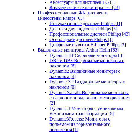
Аксессуары для дисплеев LG
[1]
Коммерческие телевизоры LG
[23]
Профессиональные ЖК дисплеи и
видеостены Philips
[63]
Интерактивные дисплеи Philips
[11]
Дисплеи для видеостен Philips
[5]
Профессиональные дисплеи Philips
[43]
Особо яркие дисплеи Philips
[1]
Цифровые вывески E-Paper Philips
[3]
Выдвижные мониторы Arthur Holm
[63]
Dynamic 1Н Складные мониторы
[3]
DB2 и DB3 Выдвижные мониторы с
наклоном
[6]
Dynamic2 Выдвижные мониторы с
наклоном
[3]
Dynamic X2 Выдвижные мониторы с
наклоном
[8]
DynamicX2Talk Выдвижные мониторы
с наклоном и выдвижным микрофоном
[2]
Dynamic 3 Мониторы с уникальным
механизмом трансформации
[6]
Dynamic3Reverse Мониторы с
подъемом из горизонтального
положения
[1]