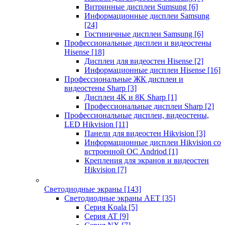
Витринные дисплеи Sumsung
[6]
Информационные дисплеи Samsung
[24]
Гостиничные дисплеи Samsung
[6]
Профессиональные дисплеи и видеостены
Hisense
[18]
Дисплеи для видеостен Hisense
[2]
Информационные дисплеи Hisense
[16]
Профессиональные ЖК дисплеи и
видеостены Sharp
[3]
Дисплеи 4K и 8K Sharp
[1]
Профессиональные дисплеи Sharp
[2]
Профессиональные дисплеи, видеостены,
LED Hikvision
[11]
Панели для видеостен Hikvision
[3]
Информационные дисплеи Hikvision со
встроенной ОС Andriod
[1]
Крепления для экранов и видеостен
Hikvision
[7]
Светодиодные экраны
[143]
Светодиодные экраны AET
[35]
Cерия Koala
[5]
Серия AT
[9]