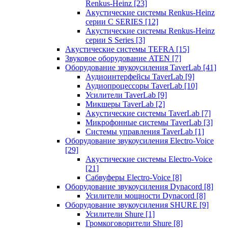
Renkus-Heinz
[23]
Акустические системы Renkus-Heinz
серии C SERIES
[12]
Акустические системы Renkus-Heinz
серии S Series
[3]
Акустические системы TEFRA
[15]
Звуковое оборудование ATEN
[7]
Оборудование звукоусиления TaverLab
[41]
Аудиоинтерфейсы TaverLab
[9]
Аудиопроцессоры TaverLab
[10]
Усилители TaverLab
[9]
Микшеры TaverLab
[2]
Акустические системы TaverLab
[7]
Микрофонные системы TaverLab
[3]
Системы управления TaverLab
[1]
Оборудование звукоусиления Electro-Voice
[29]
Акустические системы Electro-Voice
[21]
Сабвуферы Electro-Voice
[8]
Оборудование звукоусиления Dynacord
[8]
Усилители мощности Dynacord
[8]
Оборудование звукоусиления SHURE
[9]
Усилители Shure
[1]
Громкоговорители Shure
[8]