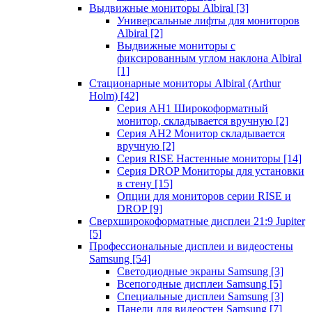
Выдвижные мониторы Albiral
[3]
Универсальные лифты для мониторов
Albiral
[2]
Выдвижные мониторы с
фиксированным углом наклона Albiral
[1]
Стационарные мониторы Albiral (Arthur
Holm)
[42]
Серия AH1 Широкоформатный
монитор, складывается вручную
[2]
Серия AH2 Монитор складывается
вручную
[2]
Серия RISE Настенные мониторы
[14]
Серия DROP Мониторы для установки
в стену
[15]
Опции для мониторов серии RISE и
DROP
[9]
Сверхширокоформатные дисплеи 21:9 Jupiter
[5]
Профессиональные дисплеи и видеостены
Samsung
[54]
Светодиодные экраны Samsung
[3]
Всепогодные дисплеи Samsung
[5]
Специальные дисплеи Samsung
[3]
Панели для видеостен Samsung
[7]