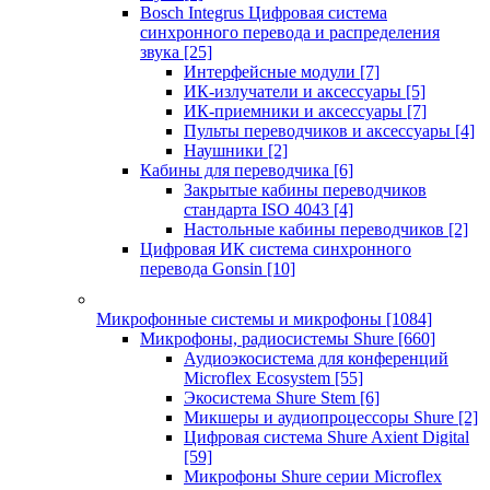
Bosch Integrus Цифровая система
синхронного перевода и распределения
звука
[25]
Интерфейсные модули
[7]
ИК-излучатели и аксессуары
[5]
ИК-приемники и аксессуары
[7]
Пульты переводчиков и аксессуары
[4]
Наушники
[2]
Кабины для переводчика
[6]
Закрытые кабины переводчиков
стандарта ISO 4043
[4]
Настольные кабины переводчиков
[2]
Цифровая ИК система синхронного
перевода Gonsin
[10]
Микрофонные системы и микрофоны
[1084]
Микрофоны, радиосистемы Shure
[660]
Аудиоэкосистема для конференций
Microflex Ecosystem
[55]
Экосистема Shure Stem
[6]
Микшеры и аудиопроцессоры Shure
[2]
Цифровая система Shure Axient Digital
[59]
Микрофоны Shure серии Microflex