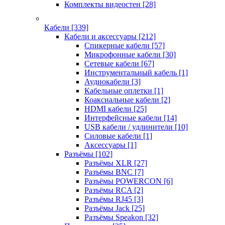
Комплекты видеостен
[28]
Кабели
[339]
Кабели и аксессуары
[212]
Спикерные кабели
[57]
Микрофонные кабели
[30]
Сетевые кабели
[67]
Инструментальный кабель
[1]
Аудиокабели
[3]
Кабельные оплетки
[1]
Коаксиальные кабели
[2]
HDMI кабели
[25]
Интерфейсные кабели
[14]
USB кабели / удлинители
[10]
Силовые кабели
[1]
Аксессуары
[1]
Разъёмы
[102]
Разъёмы XLR
[27]
Разъёмы BNC
[7]
Разъёмы POWERCON
[6]
Разъёмы RCA
[2]
Разъёмы RJ45
[3]
Разъёмы Jack
[25]
Разъёмы Speakon
[32]