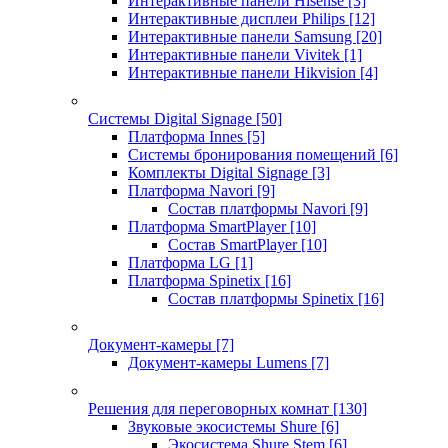
Интерактивные панели Hisense
[3]
Интерактивные дисплеи Philips
[12]
Интерактивные панели Samsung
[20]
Интерактивные панели Vivitek
[1]
Интерактивные панели Hikvision
[4]
Системы Digital Signage
[50]
Платформа Innes
[5]
Системы бронирования помещений
[6]
Комплекты Digital Signage
[3]
Платформа Navori
[9]
Состав платформы Navori
[9]
Платформа SmartPlayer
[10]
Состав SmartPlayer
[10]
Платформа LG
[1]
Платформа Spinetix
[16]
Состав платформы Spinetix
[16]
Документ-камеры
[7]
Документ-камеры Lumens
[7]
Решения для переговорных комнат
[130]
Звуковые экосистемы Shure
[6]
Экосистема Shure Stem
[6]