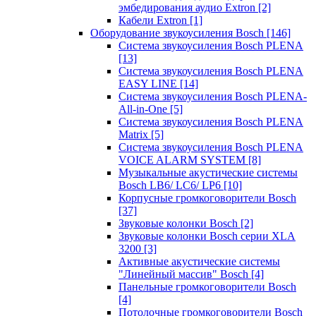
эмбедирования аудио Extron
[2]
Кабели Extron
[1]
Оборудование звукоусиления Bosch
[146]
Система звукоусиления Bosch PLENA
[13]
Система звукоусиления Bosch PLENA
EASY LINE
[14]
Система звукоусиления Bosch PLENA-
All-in-One
[5]
Система звукоусиления Bosch PLENA
Matrix
[5]
Система звукоусиления Bosch PLENA
VOICE ALARM SYSTEM
[8]
Музыкальные акустические системы
Bosch LB6/ LC6/ LP6
[10]
Корпусные громкоговорители Bosch
[37]
Звуковые колонки Bosch
[2]
Звуковые колонки Bosch серии XLA
3200
[3]
Активные акустические системы
"Линейный массив" Bosch
[4]
Панельные громкоговорители Bosch
[4]
Потолочные громкоговорители Bosch