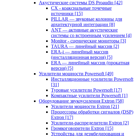
Акустические системы DS Proaudio
[42]
CX - коаксиальные точечные
источники
[15]
PILLAR — звуковые колонны для
архитектурной интеграции
[8]
ANT — активные акустические
системы со встроенным усилением
[4]
Monitor - сценические мониторы
[3]
TAURA — линейный массив
[2]
ERA-i — линейный массив
(инсталляционная версия)
[5]
ERA — линейный массив (прокатная
версия)
[5]
Усилители мощности Powersoft
[49]
Инсталляционные усилители Powersoft
[31]
Туровые усилители Powersoft
[17]
Компактные усилители Powersoft
[1]
Оборудование звукоусиления Extron
[58]
Усилители мощности Extron
[21]
Процессоры обработки сигналов (DSP)
Extron
[17]
Усилители-распределители Extron
[2]
Громкоговорители Extron
[15]
Устройства для деэмбедирования и