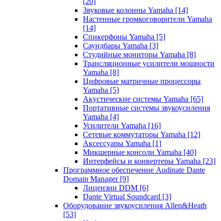
[20]
Звуковые колонны Yamaha
[14]
Настенные громкоговорители Yamaha
[14]
Спикерфоны Yamaha
[5]
Саундбары Yamaha
[3]
Студийные мониторы Yamaha
[8]
Трансляционные усилители мощности
Yamaha
[8]
Цифровые матричные процессоры
Yamaha
[5]
Акустические системы Yamaha
[65]
Портативные системы звукоусиления
Yamaha
[4]
Усилители Yamaha
[16]
Сетевые коммутаторы Yamaha
[12]
Аксессуары Yamaha
[1]
Микшерные консоли Yamaha
[40]
Интерфейсы и конвертеры Yamaha
[23]
Программное обеспечение Audinate Dante
Domain Manager
[9]
Лицензии DDM
[6]
Dante Virtual Soundcard
[3]
Оборудование звукоусиления Allen&Heath
[53]