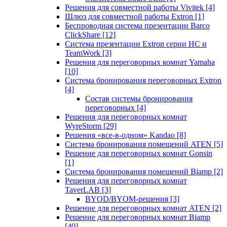
Решения для совместной работы Vivitek
[4]
Шлюз для совместной работы Extron
[1]
Беспроводная система презентации Barco
ClickShare
[12]
Система презентации Extron серии HC и
TeamWork
[3]
Решения для переговорных комнат Yamaha
[10]
Система бронирования переговорных Extron
[4]
Состав системы бронирования
переговорных
[4]
Решения для переговорных комнат
WyreStorm
[29]
Решения «все-в-одном» Kandao
[8]
Система бронирования помещений ATEN
[5]
Решение для переговорных комнат Gonsin
[1]
Система бронирования помещений Biamp
[2]
Решения для переговорных комнат
TaverLAB
[3]
BYOD/BYOM-решения
[3]
Решение для переговорных комнат ATEN
[2]
Решение для переговорных комнат Biamp
[40]