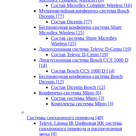
Состав Microflex Complete Wireless
[16]
Мультимедийная конференц-система Bosch
Dicentis
[77]
Состав Dicentis
[77]
Беспроводная конференц-система Shure
Microflex Wireless
[25]
Состав системы Shure Microflex
Wireless
[25]
Дискуссионная система Televic D-Cerno
[19]
Состав Televic D-Cerno
[19]
Дискуссионная система Bosch CCS 1000 D
[14]
Состав Bosch CCS 1000 D
[14]
Беспроводная конференц-система Bosch
Dicentis
[12]
Состав Dicentis Bosch
[12]
Конференц-системы Mipro
[6]
Состав системы Mipro
[3]
Комплекты системы Mipro
[3]
Системы синхронного перевода
[49]
Televic Lingua IR Цифровая ИК система
синхронного перевода и распределения
звука
[8]