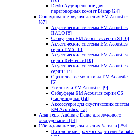
[16]
Devio Аудиорешение для
переговорных комнат Biamp
[24]
Оборудование звукоусиления EM Acoustics
[87]
Акустические системы EM Acoustics
HALO
[8]
Сабвуферы EM Acoustics серии S
[16]
Акустические системы EM Acoustics
серии EMS
[18]
Акустические системы EM Acoustics
серии Reference
[10]
Акустические системы EM Acoustics
серии i
[4]
Сценические мониторы EM Acoustics
[6]
Усилители EM Acoustics
[9]
Сабвуферы EM Acoustics серии CS
(кардиоидные)
[4]
Аксессуары для акустических систем
EM Acoustics
[12]
Адаптеры Audinate Dante для звукового
оборудования
[13]
Оборудование звукоусиления Yamaha
[254]
Потолочные громкоговорители Yamaha