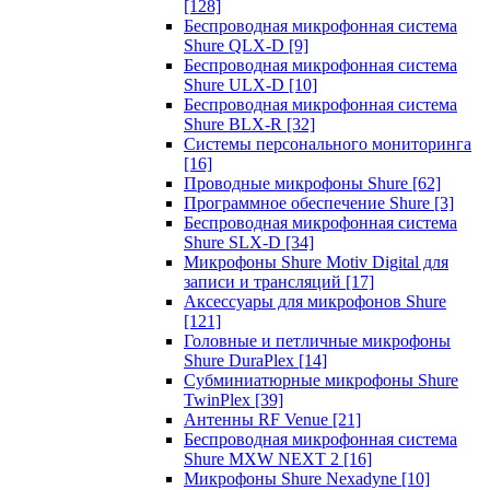
[128]
Беспроводная микрофонная система
Shure QLX-D
[9]
Беспроводная микрофонная система
Shure ULX-D
[10]
Беспроводная микрофонная система
Shure BLX-R
[32]
Системы персонального мониторинга
[16]
Проводные микрофоны Shure
[62]
Программное обеспечение Shure
[3]
Беспроводная микрофонная система
Shure SLX-D
[34]
Микрофоны Shure Motiv Digital для
записи и трансляций
[17]
Аксессуары для микрофонов Shure
[121]
Головные и петличные микрофоны
Shure DuraPlex
[14]
Субминиатюрные микрофоны Shure
TwinPlex
[39]
Антенны RF Venue
[21]
Беспроводная микрофонная система
Shure MXW NEXT 2
[16]
Микрофоны Shure Nexadyne
[10]