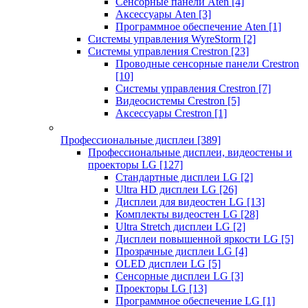
Сенсорные панели Aten
[4]
Аксессуары Aten
[3]
Программное обеспечение Aten
[1]
Системы управления WyreStorm
[2]
Системы управления Crestron
[23]
Проводные сенсорные панели Crestron
[10]
Системы управления Crestron
[7]
Видеосистемы Crestron
[5]
Аксессуары Crestron
[1]
Профессиональные дисплеи
[389]
Профессиональные дисплеи, видеостены и
проекторы LG
[127]
Стандартные дисплеи LG
[2]
Ultra HD дисплеи LG
[26]
Дисплеи для видеостен LG
[13]
Комплекты видеостен LG
[28]
Ultra Stretch дисплеи LG
[2]
Дисплеи повышенной яркости LG
[5]
Прозрачные дисплеи LG
[4]
OLED дисплеи LG
[5]
Сенсорные дисплеи LG
[3]
Проекторы LG
[13]
Программное обеспечение LG
[1]