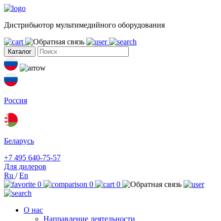
Дистрибьютор мультимедийного оборудования
Каталог
Россия
Беларусь
+7 495 640-75-57
Для дилеров
Ru
/
En
0
0
0
О нас
Направление деятельности