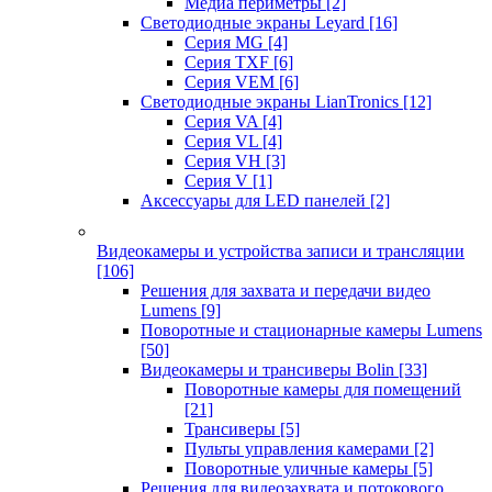
Медиа периметры
[2]
Светодиодные экраны Leyard
[16]
Серия MG
[4]
Серия TXF
[6]
Серия VEM
[6]
Светодиодные экраны LianTronics
[12]
Серия VA
[4]
Серия VL
[4]
Серия VH
[3]
Серия V
[1]
Аксессуары для LED панелей
[2]
Видеокамеры и устройства записи и трансляции
[106]
Решения для захвата и передачи видео
Lumens
[9]
Поворотные и стационарные камеры Lumens
[50]
Видеокамеры и трансиверы Bolin
[33]
Поворотные камеры для помещений
[21]
Трансиверы
[5]
Пульты управления камерами
[2]
Поворотные уличные камеры
[5]
Решения для видеозахвата и потокового