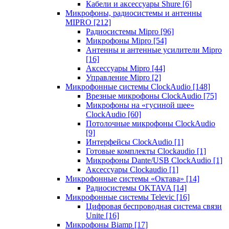
Кабели и аксессуары Shure
[6]
Микрофоны, радиосистемы и антенны
MIPRO
[212]
Радиосистемы Mipro
[96]
Микрофоны Mipro
[54]
Антенны и антенные усилители Mipro
[16]
Аксессуары Mipro
[44]
Управление Mipro
[2]
Микрофонные системы ClockAudio
[148]
Врезные микрофоны ClockAudio
[75]
Микрофоны на «гусиной шее»
ClockAudio
[60]
Потолочные микрофоны ClockAudio
[9]
Интерфейсы ClockAudio
[1]
Готовые комплекты Clockaudio
[1]
Микрофоны Dante/USB ClockAudio
[1]
Аксессуары Clockaudio
[1]
Микрофонные системы «Октава»
[14]
Радиосистемы OKTAVA
[14]
Микрофонные системы Televic
[16]
Цифровая беспроводная система связи
Unite
[16]
Микрофоны Biamp
[17]