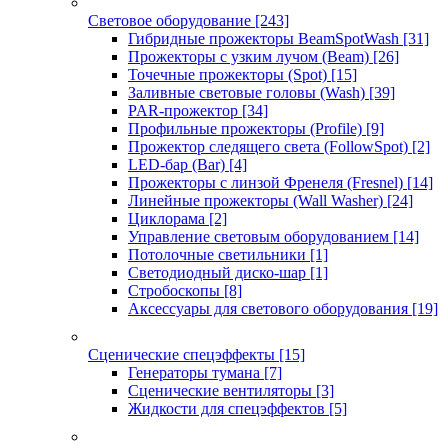
Световое оборудование
[243]
Гибридные прожекторы BeamSpotWash
[31]
Прожекторы с узким лучом (Beam)
[26]
Точечные прожекторы (Spot)
[15]
Заливные световые головы (Wash)
[39]
PAR-прожектор
[34]
Профильные прожекторы (Profile)
[9]
Прожектор следящего света (FollowSpot)
[2]
LED-бар (Bar)
[4]
Прожекторы с линзой Френеля (Fresnel)
[14]
Линейные прожекторы (Wall Washer)
[24]
Циклорама
[2]
Управление световым оборудованием
[14]
Потолочные светильники
[1]
Светодиодный диско-шар
[1]
Стробоскопы
[8]
Аксессуары для светового оборудования
[19]
Сценические спецэффекты
[15]
Генераторы тумана
[7]
Сценические вентиляторы
[3]
Жидкости для спецэффектов
[5]