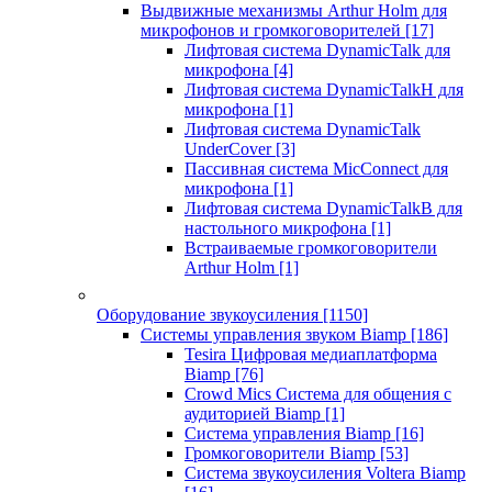
Выдвижные механизмы Arthur Holm для
микрофонов и громкоговорителей
[17]
Лифтовая система DynamicTalk для
микрофона
[4]
Лифтовая система DynamicTalkH для
микрофона
[1]
Лифтовая система DynamicTalk
UnderCover
[3]
Пассивная система MicConnect для
микрофона
[1]
Лифтовая система DynamicTalkB для
настольного микрофона
[1]
Встраиваемые громкоговорители
Arthur Holm
[1]
Оборудование звукоусиления
[1150]
Системы управления звуком Biamp
[186]
Tesira Цифровая медиаплатформа
Biamp
[76]
Crowd Mics Система для общения с
аудиторией Biamp
[1]
Система управления Biamp
[16]
Громкоговорители Biamp
[53]
Система звукоусиления Voltera Biamp