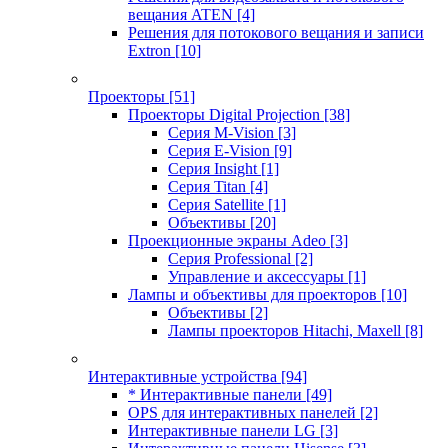
вещания ATEN
[4]
Решения для потокового вещания и записи
Extron
[10]
Проекторы
[51]
Проекторы Digital Projection
[38]
Серия M-Vision
[3]
Серия E-Vision
[9]
Серия Insight
[1]
Серия Titan
[4]
Серия Satellite
[1]
Объективы
[20]
Проекционные экраны Adeo
[3]
Серия Professional
[2]
Управление и аксессуары
[1]
Лампы и объективы для проекторов
[10]
Объективы
[2]
Лампы проекторов Hitachi, Maxell
[8]
Интерактивные устройства
[94]
* Интерактивные панели
[49]
OPS для интерактивных панелей
[2]
Интерактивные панели LG
[3]