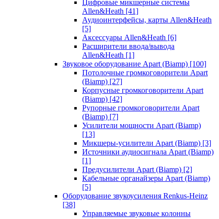
Цифровые микшерные системы
Allen&Heath
[41]
Аудиоинтерфейсы, карты Allen&Heath
[5]
Аксессуары Allen&Heath
[6]
Расширители ввода/вывода
Allen&Heath
[1]
Звуковое оборудование Apart (Biamp)
[100]
Потолочные громкоговорители Apart
(Biamp)
[27]
Корпусные громкоговорители Apart
(Biamp)
[42]
Рупорные громкоговорители Apart
(Biamp)
[7]
Усилители мощности Apart (Biamp)
[13]
Микшеры-усилители Apart (Biamp)
[3]
Источники аудиосигнала Apart (Biamp)
[1]
Предусилители Apart (Biamp)
[2]
Кабельные органайзеры Apart (Biamp)
[5]
Оборудование звукоусиления Renkus-Heinz
[38]
Управляемые звуковые колонны