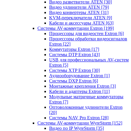
Видео разветвители ATEN
[30]
Видео удлинители ATEN
[79]
Видео конвертеры ATEN
[31]
KVM-переключатели ATEN
[9]
Кабели и аксессуары ATEN
[63]
Системы AV-коммутации Extron
[199]
Процессоры для видеостен Extron
[6]
Процессоры обработки видеосигналов
Extron
[22]
Коммутаторы Extron
[17]
Системы DTP Extron
[43]
USB для профессиональных AV-систем
Extron
[5]
Системы XTP Extron
[30]
Аудиооборудование Extron
[1]
Системы DXP Extron
[6]
Монтажные крепления Extron
[3]
Кабели и адаптеры Extron
[11]
Модульные матричные коммутаторы
Extron
[7]
Оптоволоконные удлинители Extron
[20]
Системы NAV Pro Extron
[28]
Системы AV-коммутации WyreStorm
[152]
Видео по IP WyreStorm
[35]