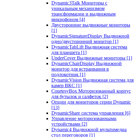
Dynamic3Talk Мониторы с
уникальным механизмом
трансформации и выдвижным
микрофоном
[4]
Двусторонние выдвижные мониторы
[1]
DynamicSignatureDisplay Выдвижной
одно/двусторонний монитор
[1]
DynamicTabLift Выдвижная система
для планшета
[1]
UnderCover Выдвижные мониторы
[1]
DynamicChairDisplay Выдвижной
монитор для встраивания в
подлокотник
[1]
DynamicVision Выдвижная система для
камер ВКС
[1]
CourtesyBox Моторизованный корпус
для бутылок и салфеток
[2]
Опции для мониторов серии Dynamic
[13]
DynamicShare система управления
[6]
Управление моторизованными
устройствами
[2]
Dynamic4 Выдвижной мультимедиа
стол переговоров
[1]