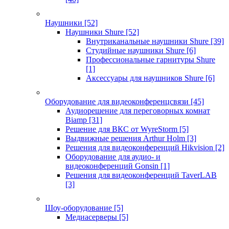
Наушники
[52]
Наушники Shure
[52]
Внутриканальные наушники Shure
[39]
Студийные наушники Shure
[6]
Профессиональные гарнитуры Shure
[1]
Аксессуары для наушников Shure
[6]
Оборудование для видеоконференцсвязи
[45]
Аудиорешение для переговорных комнат
Biamp
[31]
Решение для ВКС от WyreStorm
[5]
Выдвижные решения Arthur Holm
[3]
Решения для видеоконференций Hikvision
[2]
Оборудование для аудио- и
видеоконференций Gonsin
[1]
Решения для видеоконференций TaverLAB
[3]
Шоу-оборудование
[5]
Медиасерверы
[5]