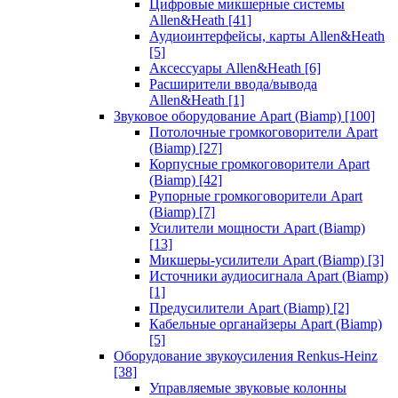
Цифровые микшерные системы
Allen&Heath
[41]
Аудиоинтерфейсы, карты Allen&Heath
[5]
Аксессуары Allen&Heath
[6]
Расширители ввода/вывода
Allen&Heath
[1]
Звуковое оборудование Apart (Biamp)
[100]
Потолочные громкоговорители Apart
(Biamp)
[27]
Корпусные громкоговорители Apart
(Biamp)
[42]
Рупорные громкоговорители Apart
(Biamp)
[7]
Усилители мощности Apart (Biamp)
[13]
Микшеры-усилители Apart (Biamp)
[3]
Источники аудиосигнала Apart (Biamp)
[1]
Предусилители Apart (Biamp)
[2]
Кабельные органайзеры Apart (Biamp)
[5]
Оборудование звукоусиления Renkus-Heinz
[38]
Управляемые звуковые колонны