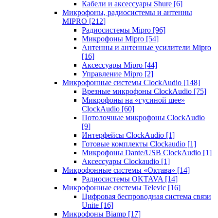
Кабели и аксессуары Shure
[6]
Микрофоны, радиосистемы и антенны
MIPRO
[212]
Радиосистемы Mipro
[96]
Микрофоны Mipro
[54]
Антенны и антенные усилители Mipro
[16]
Аксессуары Mipro
[44]
Управление Mipro
[2]
Микрофонные системы ClockAudio
[148]
Врезные микрофоны ClockAudio
[75]
Микрофоны на «гусиной шее»
ClockAudio
[60]
Потолочные микрофоны ClockAudio
[9]
Интерфейсы ClockAudio
[1]
Готовые комплекты Clockaudio
[1]
Микрофоны Dante/USB ClockAudio
[1]
Аксессуары Clockaudio
[1]
Микрофонные системы «Октава»
[14]
Радиосистемы OKTAVA
[14]
Микрофонные системы Televic
[16]
Цифровая беспроводная система связи
Unite
[16]
Микрофоны Biamp
[17]