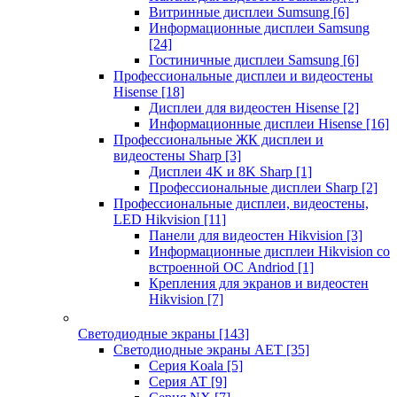
Витринные дисплеи Sumsung
[6]
Информационные дисплеи Samsung
[24]
Гостиничные дисплеи Samsung
[6]
Профессиональные дисплеи и видеостены
Hisense
[18]
Дисплеи для видеостен Hisense
[2]
Информационные дисплеи Hisense
[16]
Профессиональные ЖК дисплеи и
видеостены Sharp
[3]
Дисплеи 4K и 8K Sharp
[1]
Профессиональные дисплеи Sharp
[2]
Профессиональные дисплеи, видеостены,
LED Hikvision
[11]
Панели для видеостен Hikvision
[3]
Информационные дисплеи Hikvision со
встроенной ОС Andriod
[1]
Крепления для экранов и видеостен
Hikvision
[7]
Светодиодные экраны
[143]
Светодиодные экраны AET
[35]
Cерия Koala
[5]
Серия AT
[9]