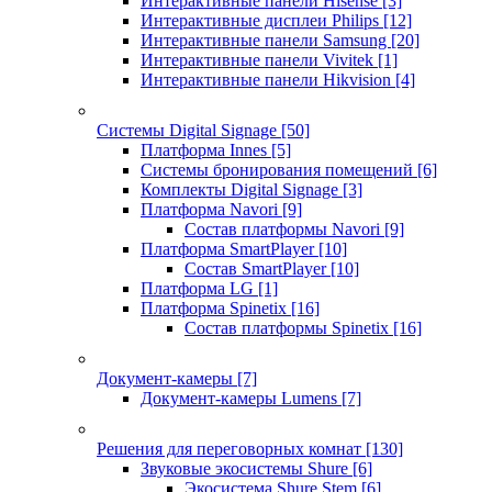
Интерактивные панели Hisense
[3]
Интерактивные дисплеи Philips
[12]
Интерактивные панели Samsung
[20]
Интерактивные панели Vivitek
[1]
Интерактивные панели Hikvision
[4]
Системы Digital Signage
[50]
Платформа Innes
[5]
Системы бронирования помещений
[6]
Комплекты Digital Signage
[3]
Платформа Navori
[9]
Состав платформы Navori
[9]
Платформа SmartPlayer
[10]
Состав SmartPlayer
[10]
Платформа LG
[1]
Платформа Spinetix
[16]
Состав платформы Spinetix
[16]
Документ-камеры
[7]
Документ-камеры Lumens
[7]
Решения для переговорных комнат
[130]
Звуковые экосистемы Shure
[6]
Экосистема Shure Stem
[6]