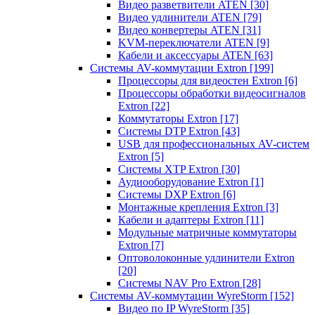
Видео разветвители ATEN
[30]
Видео удлинители ATEN
[79]
Видео конвертеры ATEN
[31]
KVM-переключатели ATEN
[9]
Кабели и аксессуары ATEN
[63]
Системы AV-коммутации Extron
[199]
Процессоры для видеостен Extron
[6]
Процессоры обработки видеосигналов
Extron
[22]
Коммутаторы Extron
[17]
Системы DTP Extron
[43]
USB для профессиональных AV-систем
Extron
[5]
Системы XTP Extron
[30]
Аудиооборудование Extron
[1]
Системы DXP Extron
[6]
Монтажные крепления Extron
[3]
Кабели и адаптеры Extron
[11]
Модульные матричные коммутаторы
Extron
[7]
Оптоволоконные удлинители Extron
[20]
Системы NAV Pro Extron
[28]
Системы AV-коммутации WyreStorm
[152]
Видео по IP WyreStorm
[35]