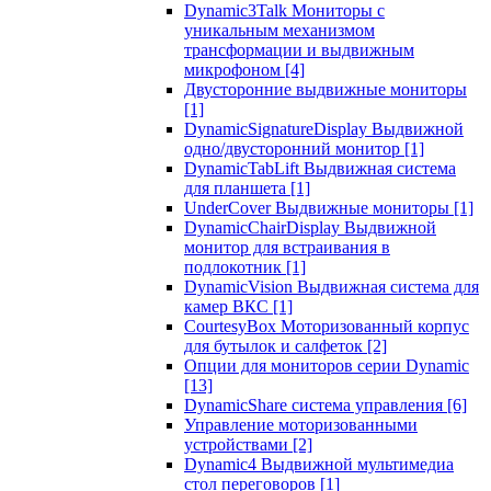
Dynamic3Talk Мониторы с
уникальным механизмом
трансформации и выдвижным
микрофоном
[4]
Двусторонние выдвижные мониторы
[1]
DynamicSignatureDisplay Выдвижной
одно/двусторонний монитор
[1]
DynamicTabLift Выдвижная система
для планшета
[1]
UnderCover Выдвижные мониторы
[1]
DynamicChairDisplay Выдвижной
монитор для встраивания в
подлокотник
[1]
DynamicVision Выдвижная система для
камер ВКС
[1]
CourtesyBox Моторизованный корпус
для бутылок и салфеток
[2]
Опции для мониторов серии Dynamic
[13]
DynamicShare система управления
[6]
Управление моторизованными
устройствами
[2]
Dynamic4 Выдвижной мультимедиа
стол переговоров
[1]