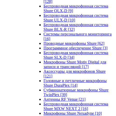
[128]
Беспроводная микрофонная система
Shure QLX-D
[9]
Беспроводная микрофонная система
Shure ULX-D
[10]
Беспроводная микрофонная система
Shure BLX-R
[32]
Системы персонального мониторинга
[16]
Проводные микрофоны Shure
[62]
Программное обеспечение Shure
[3]
Беспроводная микрофонная система
Shure SLX-D
[34]
Микрофоны Shure Motiv Digital для
записи и трансляций
[17]
Аксессуары для микрофонов Shure
[121]
Головные и петличные микрофоны
Shure DuraPlex
[14]
Субминиатюрные микрофоны Shure
TwinPlex
[39]
Антенны RF Venue
[21]
Беспроводная микрофонная система
Shure MXW NEXT 2
[16]
Микрофоны Shure Nexadyne
[10]