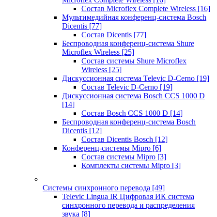
Состав Microflex Complete Wireless
[16]
Мультимедийная конференц-система Bosch
Dicentis
[77]
Состав Dicentis
[77]
Беспроводная конференц-система Shure
Microflex Wireless
[25]
Состав системы Shure Microflex
Wireless
[25]
Дискуссионная система Televic D-Cerno
[19]
Состав Televic D-Cerno
[19]
Дискуссионная система Bosch CCS 1000 D
[14]
Состав Bosch CCS 1000 D
[14]
Беспроводная конференц-система Bosch
Dicentis
[12]
Состав Dicentis Bosch
[12]
Конференц-системы Mipro
[6]
Состав системы Mipro
[3]
Комплекты системы Mipro
[3]
Системы синхронного перевода
[49]
Televic Lingua IR Цифровая ИК система
синхронного перевода и распределения
звука
[8]