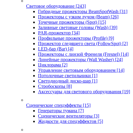
Световое оборудование
[243]
Гибридные прожекторы BeamSpotWash
[31]
Прожекторы с узким лучом (Beam)
[26]
Точечные прожекторы (Spot)
[15]
Заливные световые головы (Wash)
[39]
PAR-прожектор
[34]
Профильные прожекторы (Profile)
[9]
Прожектор следящего света (FollowSpot)
[2]
LED-бар (Bar)
[4]
Прожекторы с линзой Френеля (Fresnel)
[14]
Линейные прожекторы (Wall Washer)
[24]
Циклорама
[2]
Управление световым оборудованием
[14]
Потолочные светильники
[1]
Светодиодный диско-шар
[1]
Стробоскопы
[8]
Аксессуары для светового оборудования
[19]
Сценические спецэффекты
[15]
Генераторы тумана
[7]
Сценические вентиляторы
[3]
Жидкости для спецэффектов
[5]