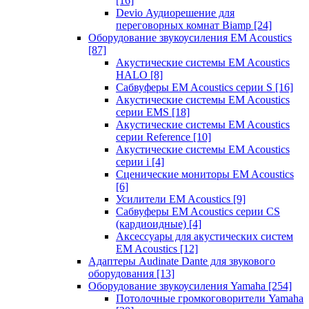
[16]
Devio Аудиорешение для
переговорных комнат Biamp
[24]
Оборудование звукоусиления EM Acoustics
[87]
Акустические системы EM Acoustics
HALO
[8]
Сабвуферы EM Acoustics серии S
[16]
Акустические системы EM Acoustics
серии EMS
[18]
Акустические системы EM Acoustics
серии Reference
[10]
Акустические системы EM Acoustics
серии i
[4]
Сценические мониторы EM Acoustics
[6]
Усилители EM Acoustics
[9]
Сабвуферы EM Acoustics серии CS
(кардиоидные)
[4]
Аксессуары для акустических систем
EM Acoustics
[12]
Адаптеры Audinate Dante для звукового
оборудования
[13]
Оборудование звукоусиления Yamaha
[254]
Потолочные громкоговорители Yamaha