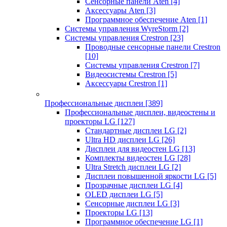
Сенсорные панели Aten
[4]
Аксессуары Aten
[3]
Программное обеспечение Aten
[1]
Системы управления WyreStorm
[2]
Системы управления Crestron
[23]
Проводные сенсорные панели Crestron
[10]
Системы управления Crestron
[7]
Видеосистемы Crestron
[5]
Аксессуары Crestron
[1]
Профессиональные дисплеи
[389]
Профессиональные дисплеи, видеостены и
проекторы LG
[127]
Стандартные дисплеи LG
[2]
Ultra HD дисплеи LG
[26]
Дисплеи для видеостен LG
[13]
Комплекты видеостен LG
[28]
Ultra Stretch дисплеи LG
[2]
Дисплеи повышенной яркости LG
[5]
Прозрачные дисплеи LG
[4]
OLED дисплеи LG
[5]
Сенсорные дисплеи LG
[3]
Проекторы LG
[13]
Программное обеспечение LG
[1]