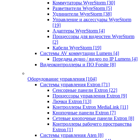
Коммутаторы WyreStorm
[30]
Разветвители WyreStorm
[5]
Удлинители WyreStorm
[38]
Управление и аксессуары WyreStorm
[19]
Адаптеры WyreStorm
[4]
Процессоры для видеостен WyreStorm
[2]
Кабели WyreStorm
[19]
Системы AV коммутации Lumens
[4]
Передача аудио / видео по IP Lumens
[4]
Видеоконтроллеры и ПО Forsite
[8]
Оборудование управления
[104]
Системы управления Extron
[71]
Сенсорные панели Extron
[22]
Процессоры управления Extron
[9]
Лючки Extron
[13]
Контроллеры Extron MediaLink
[11]
Кнопочные панели Extron
[7]
Сетевые кнопочные панели Extron
[8]
Контроллеры рабочего пространства
Extron
[1]
Системы управления Aten
[8]