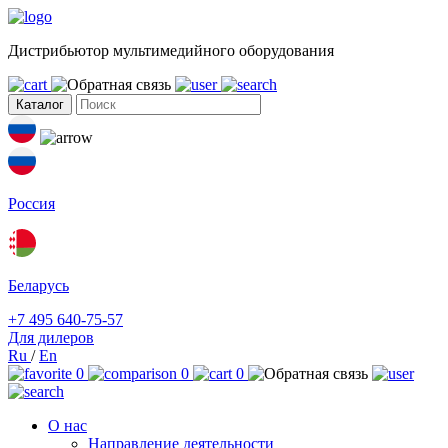
Дистрибьютор мультимедийного оборудования
Каталог
Россия
Беларусь
+7 495 640-75-57
Для дилеров
Ru
/
En
0
0
0
О нас
Направление деятельности