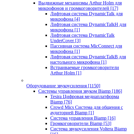
Выдвижные механизмы Arthur Holm для
микрофонов и громкоговорителей
[17]
Лифтовая система DynamicTalk для
микрофона
[4]
Лифтовая система DynamicTalkH для
микрофона
[1]
Лифтовая система DynamicTalk
UnderCover
[3]
Пассивная система MicConnect для
микрофона
[1]
Лифтовая система DynamicTalkB для
настольного микрофона
[1]
Встраиваемые громкоговорители
Arthur Holm
[1]
Оборудование звукоусиления
[1150]
Системы управления звуком Biamp
[186]
Tesira Цифровая медиаплатформа
Biamp
[76]
Crowd Mics Система для общения с
аудиторией Biamp
[1]
Система управления Biamp
[16]
Громкоговорители Biamp
[53]
Система звукоусиления Voltera Biamp