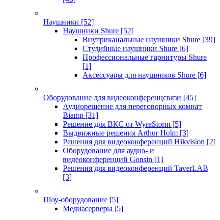
Наушники
[52]
Наушники Shure
[52]
Внутриканальные наушники Shure
[39]
Студийные наушники Shure
[6]
Профессиональные гарнитуры Shure
[1]
Аксессуары для наушников Shure
[6]
Оборудование для видеоконференцсвязи
[45]
Аудиорешение для переговорных комнат
Biamp
[31]
Решение для ВКС от WyreStorm
[5]
Выдвижные решения Arthur Holm
[3]
Решения для видеоконференций Hikvision
[2]
Оборудование для аудио- и
видеоконференций Gonsin
[1]
Решения для видеоконференций TaverLAB
[3]
Шоу-оборудование
[5]
Медиасерверы
[5]