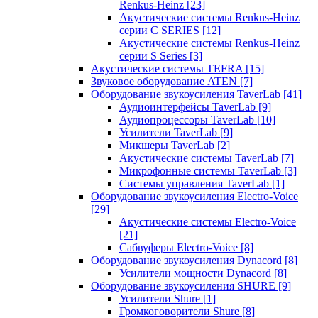
Renkus-Heinz
[23]
Акустические системы Renkus-Heinz
серии C SERIES
[12]
Акустические системы Renkus-Heinz
серии S Series
[3]
Акустические системы TEFRA
[15]
Звуковое оборудование ATEN
[7]
Оборудование звукоусиления TaverLab
[41]
Аудиоинтерфейсы TaverLab
[9]
Аудиопроцессоры TaverLab
[10]
Усилители TaverLab
[9]
Микшеры TaverLab
[2]
Акустические системы TaverLab
[7]
Микрофонные системы TaverLab
[3]
Системы управления TaverLab
[1]
Оборудование звукоусиления Electro-Voice
[29]
Акустические системы Electro-Voice
[21]
Сабвуферы Electro-Voice
[8]
Оборудование звукоусиления Dynacord
[8]
Усилители мощности Dynacord
[8]
Оборудование звукоусиления SHURE
[9]
Усилители Shure
[1]
Громкоговорители Shure
[8]