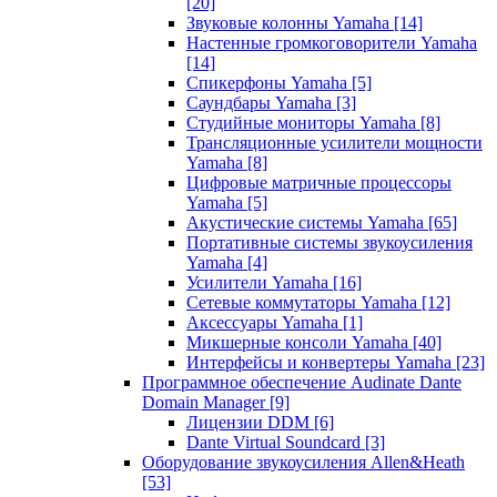
[20]
Звуковые колонны Yamaha
[14]
Настенные громкоговорители Yamaha
[14]
Спикерфоны Yamaha
[5]
Саундбары Yamaha
[3]
Студийные мониторы Yamaha
[8]
Трансляционные усилители мощности
Yamaha
[8]
Цифровые матричные процессоры
Yamaha
[5]
Акустические системы Yamaha
[65]
Портативные системы звукоусиления
Yamaha
[4]
Усилители Yamaha
[16]
Сетевые коммутаторы Yamaha
[12]
Аксессуары Yamaha
[1]
Микшерные консоли Yamaha
[40]
Интерфейсы и конвертеры Yamaha
[23]
Программное обеспечение Audinate Dante
Domain Manager
[9]
Лицензии DDM
[6]
Dante Virtual Soundcard
[3]
Оборудование звукоусиления Allen&Heath
[53]