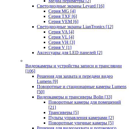
Медиа периметры
[2]
Светодиодные экраны Leyard
[16]
Серия MG
[4]
Серия TXF
[6]
Серия VEM
[6]
Светодиодные экраны LianTronics
[12]
Серия VA
[4]
Серия VL
[4]
Серия VH
[3]
Серия V
[1]
Аксессуары для LED панелей
[2]
Видеокамеры и устройства записи и трансляции
[106]
Решения для захвата и передачи видео
Lumens
[9]
Поворотные и стационарные камеры Lumens
[50]
Видеокамеры и трансиверы Bolin
[33]
Поворотные камеры для помещений
[21]
Трансиверы
[5]
Пульты управления камерами
[2]
Поворотные уличные камеры
[5]
Решения для видеозахвата и потокового