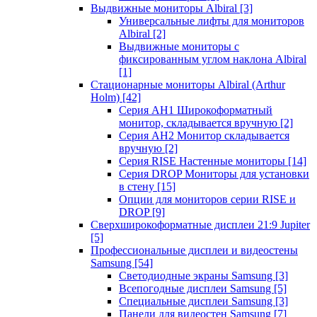
Выдвижные мониторы Albiral
[3]
Универсальные лифты для мониторов
Albiral
[2]
Выдвижные мониторы с
фиксированным углом наклона Albiral
[1]
Стационарные мониторы Albiral (Arthur
Holm)
[42]
Серия AH1 Широкоформатный
монитор, складывается вручную
[2]
Серия AH2 Монитор складывается
вручную
[2]
Серия RISE Настенные мониторы
[14]
Серия DROP Мониторы для установки
в стену
[15]
Опции для мониторов серии RISE и
DROP
[9]
Сверхширокоформатные дисплеи 21:9 Jupiter
[5]
Профессиональные дисплеи и видеостены
Samsung
[54]
Светодиодные экраны Samsung
[3]
Всепогодные дисплеи Samsung
[5]
Специальные дисплеи Samsung
[3]
Панели для видеостен Samsung
[7]