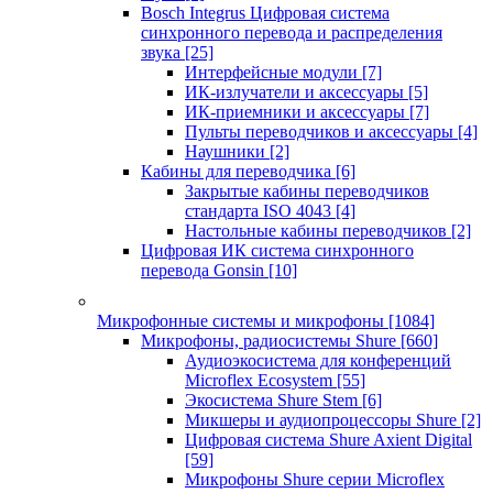
Bosch Integrus Цифровая система
синхронного перевода и распределения
звука
[25]
Интерфейсные модули
[7]
ИК-излучатели и аксессуары
[5]
ИК-приемники и аксессуары
[7]
Пульты переводчиков и аксессуары
[4]
Наушники
[2]
Кабины для переводчика
[6]
Закрытые кабины переводчиков
стандарта ISO 4043
[4]
Настольные кабины переводчиков
[2]
Цифровая ИК система синхронного
перевода Gonsin
[10]
Микрофонные системы и микрофоны
[1084]
Микрофоны, радиосистемы Shure
[660]
Аудиоэкосистема для конференций
Microflex Ecosystem
[55]
Экосистема Shure Stem
[6]
Микшеры и аудиопроцессоры Shure
[2]
Цифровая система Shure Axient Digital
[59]
Микрофоны Shure серии Microflex