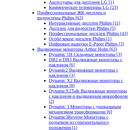
Аксессуары для дисплеев LG
[1]
Коммерческие телевизоры LG
[23]
Профессиональные ЖК дисплеи и
видеостены Philips
[63]
Интерактивные дисплеи Philips
[11]
Дисплеи для видеостен Philips
[5]
Профессиональные дисплеи Philips
[43]
Особо яркие дисплеи Philips
[1]
Цифровые вывески E-Paper Philips
[3]
Выдвижные мониторы Arthur Holm
[63]
Dynamic 1Н Складные мониторы
[3]
DB2 и DB3 Выдвижные мониторы с
наклоном
[6]
Dynamic2 Выдвижные мониторы с
наклоном
[3]
Dynamic X2 Выдвижные мониторы с
наклоном
[8]
DynamicX2Talk Выдвижные мониторы
с наклоном и выдвижным микрофоном
[2]
Dynamic 3 Мониторы с уникальным
механизмом трансформации
[6]
Dynamic3Reverse Мониторы с
подъемом из горизонтального
положения
[1]