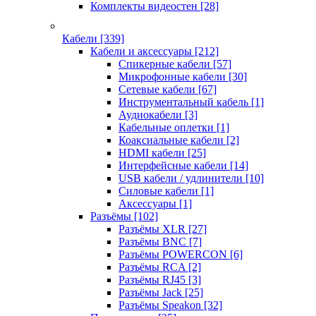
Комплекты видеостен
[28]
Кабели
[339]
Кабели и аксессуары
[212]
Спикерные кабели
[57]
Микрофонные кабели
[30]
Сетевые кабели
[67]
Инструментальный кабель
[1]
Аудиокабели
[3]
Кабельные оплетки
[1]
Коаксиальные кабели
[2]
HDMI кабели
[25]
Интерфейсные кабели
[14]
USB кабели / удлинители
[10]
Силовые кабели
[1]
Аксессуары
[1]
Разъёмы
[102]
Разъёмы XLR
[27]
Разъёмы BNC
[7]
Разъёмы POWERCON
[6]
Разъёмы RCA
[2]
Разъёмы RJ45
[3]
Разъёмы Jack
[25]
Разъёмы Speakon
[32]