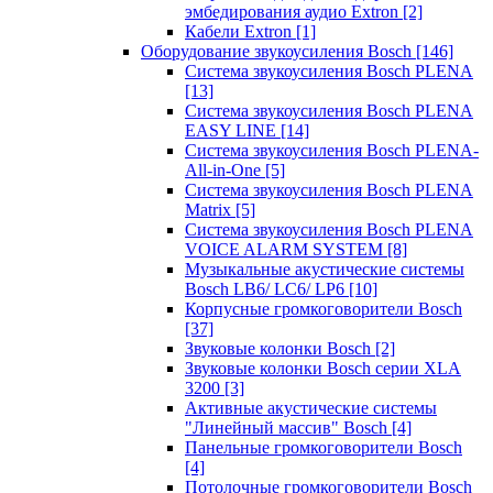
эмбедирования аудио Extron
[2]
Кабели Extron
[1]
Оборудование звукоусиления Bosch
[146]
Система звукоусиления Bosch PLENA
[13]
Система звукоусиления Bosch PLENA
EASY LINE
[14]
Система звукоусиления Bosch PLENA-
All-in-One
[5]
Система звукоусиления Bosch PLENA
Matrix
[5]
Система звукоусиления Bosch PLENA
VOICE ALARM SYSTEM
[8]
Музыкальные акустические системы
Bosch LB6/ LC6/ LP6
[10]
Корпусные громкоговорители Bosch
[37]
Звуковые колонки Bosch
[2]
Звуковые колонки Bosch серии XLA
3200
[3]
Активные акустические системы
"Линейный массив" Bosch
[4]
Панельные громкоговорители Bosch
[4]
Потолочные громкоговорители Bosch