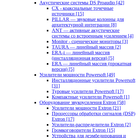
Акустические системы DS Proaudio
[42]
CX - коаксиальные точечные
источники
[15]
PILLAR — звуковые колонны для
архитектурной интеграции
[8]
ANT — активные акустические
системы со встроенным усилением
[4]
Monitor - сценические мониторы
[3]
TAURA — линейный массив
[2]
ERA-i — линейный массив
(инсталляционная версия)
[5]
ERA — линейный массив (прокатная
версия)
[5]
Усилители мощности Powersoft
[49]
Инсталляционные усилители Powersoft
[31]
Туровые усилители Powersoft
[17]
Компактные усилители Powersoft
[1]
Оборудование звукоусиления Extron
[58]
Усилители мощности Extron
[21]
Процессоры обработки сигналов (DSP)
Extron
[17]
Усилители-распределители Extron
[2]
Громкоговорители Extron
[15]
Устройства для деэмбедирования и