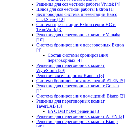
Решения для совместной работы Vivitek
[4]
Шлюз для совместной работы Extron
[1]
Беспроводная система презентации Barco
ClickShare
[12]
Система презентации Extron серии HC и
TeamWork
[3]
Решения для переговорных комнат Yamaha
[10]
Система бронирования переговорных Extron
[4]
Состав системы бронирования
переговорных
[4]
Решения для переговорных комнат
WyreStorm
[29]
Решения «все-в-одном» Kandao
[8]
Система бронирования помещений ATEN
[5]
Решение для переговорных комнат Gonsin
[1]
Система бронирования помещений Biamp
[2]
Решения для переговорных комнат
TaverLAB
[3]
BYOD/BYOM-решения
[3]
Решение для переговорных комнат ATEN
[2]
Решение для переговорных комнат Biamp
[40]