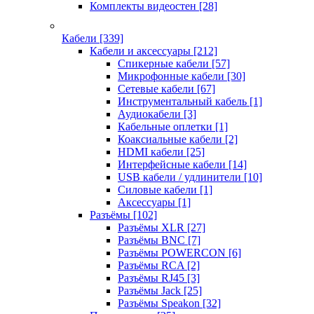
Комплекты видеостен
[28]
Кабели
[339]
Кабели и аксессуары
[212]
Спикерные кабели
[57]
Микрофонные кабели
[30]
Сетевые кабели
[67]
Инструментальный кабель
[1]
Аудиокабели
[3]
Кабельные оплетки
[1]
Коаксиальные кабели
[2]
HDMI кабели
[25]
Интерфейсные кабели
[14]
USB кабели / удлинители
[10]
Силовые кабели
[1]
Аксессуары
[1]
Разъёмы
[102]
Разъёмы XLR
[27]
Разъёмы BNC
[7]
Разъёмы POWERCON
[6]
Разъёмы RCA
[2]
Разъёмы RJ45
[3]
Разъёмы Jack
[25]
Разъёмы Speakon
[32]