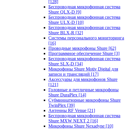
[128]
Беспроводная микрофонная система
Shure QLX-D
[9]
Беспроводная микрофонная система
Shure ULX-D
[10]
Беспроводная микрофонная система
Shure BLX-R
[32]
Системы персонального мониторинга
[16]
Проводные микрофоны Shure
[62]
Программное обеспечение Shure
[3]
Беспроводная микрофонная система
Shure SLX-D
[34]
Микрофоны Shure Motiv Digital для
записи и трансляций
[17]
Аксессуары для микрофонов Shure
[121]
Головные и петличные микрофоны
Shure DuraPlex
[14]
Субминиатюрные микрофоны Shure
TwinPlex
[39]
Антенны RF Venue
[21]
Беспроводная микрофонная система
Shure MXW NEXT 2
[16]
Микрофоны Shure Nexadyne
[10]