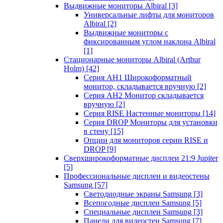
Выдвижные мониторы Albiral
[3]
Универсальные лифты для мониторов
Albiral
[2]
Выдвижные мониторы с
фиксированным углом наклона Albiral
[1]
Стационарные мониторы Albiral (Arthur
Holm)
[42]
Серия AH1 Широкоформатный
монитор, складывается вручную
[2]
Серия AH2 Монитор складывается
вручную
[2]
Серия RISE Настенные мониторы
[14]
Серия DROP Мониторы для установки
в стену
[15]
Опции для мониторов серии RISE и
DROP
[9]
Сверхширокоформатные дисплеи 21:9 Jupiter
[5]
Профессиональные дисплеи и видеостены
Samsung
[57]
Светодиодные экраны Samsung
[3]
Всепогодные дисплеи Samsung
[5]
Специальные дисплеи Samsung
[3]
Панели для видеостен Samsung
[7]