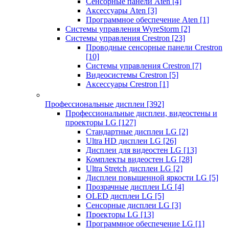
Сенсорные панели Aten
[4]
Аксессуары Aten
[3]
Программное обеспечение Aten
[1]
Системы управления WyreStorm
[2]
Системы управления Crestron
[23]
Проводные сенсорные панели Crestron
[10]
Системы управления Crestron
[7]
Видеосистемы Crestron
[5]
Аксессуары Crestron
[1]
Профессиональные дисплеи
[392]
Профессиональные дисплеи, видеостены и
проекторы LG
[127]
Стандартные дисплеи LG
[2]
Ultra HD дисплеи LG
[26]
Дисплеи для видеостен LG
[13]
Комплекты видеостен LG
[28]
Ultra Stretch дисплеи LG
[2]
Дисплеи повышенной яркости LG
[5]
Прозрачные дисплеи LG
[4]
OLED дисплеи LG
[5]
Сенсорные дисплеи LG
[3]
Проекторы LG
[13]
Программное обеспечение LG
[1]