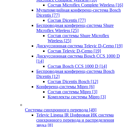
Состав Microflex Complete Wireless
[16]
Мультимедийная конференц-система Bosch
Dicentis
[77]
Состав Dicentis
[77]
Беспроводная конференц-система Shure
Microflex Wireless
[25]
Состав системы Shure Microflex
Wireless
[25]
Дискуссионная система Televic D-Cerno
[19]
Состав Televic D-Cerno
[19]
Дискуссионная система Bosch CCS 1000 D
[14]
Состав Bosch CCS 1000 D
[14]
Беспроводная конференц-система Bosch
Dicentis
[12]
Состав Dicentis Bosch
[12]
Конференц-системы Mipro
[6]
Состав системы Mipro
[3]
Комплекты системы Mipro
[3]
Системы синхронного перевода
[49]
Televic Lingua IR Цифровая ИК система
синхронного перевода и распределения
звука
[8]