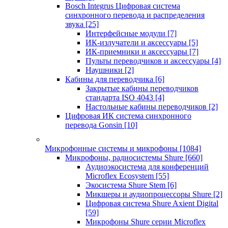
Bosch Integrus Цифровая система
синхронного перевода и распределения
звука
[25]
Интерфейсные модули
[7]
ИК-излучатели и аксессуары
[5]
ИК-приемники и аксессуары
[7]
Пульты переводчиков и аксессуары
[4]
Наушники
[2]
Кабины для переводчика
[6]
Закрытые кабины переводчиков
стандарта ISO 4043
[4]
Настольные кабины переводчиков
[2]
Цифровая ИК система синхронного
перевода Gonsin
[10]
Микрофонные системы и микрофоны
[1084]
Микрофоны, радиосистемы Shure
[660]
Аудиоэкосистема для конференций
Microflex Ecosystem
[55]
Экосистема Shure Stem
[6]
Микшеры и аудиопроцессоры Shure
[2]
Цифровая система Shure Axient Digital
[59]
Микрофоны Shure серии Microflex