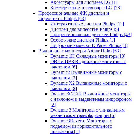
Аксессуары для дисплеев LG
[1]
Коммерческие телевизоры LG
[23]
Профессиональные ЖК дисплеи и
видеостены Philips
[63]
Интерактивные дисплеи Philips
[11]
Дисплеи для видеостен Philips
[5]
Профессиональные дисплеи Philips
[43]
Особо яркие дисплеи Philips
[1]
Цифровые вывески E-Paper Philips
[3]
Выдвижные мониторы Arthur Holm
[63]
Dynamic 1Н Складные мониторы
[3]
DB2 и DB3 Выдвижные мониторы с
наклоном
[6]
Dynamic2 Выдвижные мониторы с
наклоном
[3]
Dynamic X2 Выдвижные мониторы с
наклоном
[8]
DynamicX2Talk Выдвижные мониторы
с наклоном и выдвижным микрофоном
[2]
Dynamic 3 Мониторы с уникальным
механизмом трансформации
[6]
Dynamic3Reverse Мониторы с
подъемом из горизонтального
положения
[1]