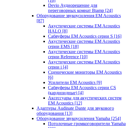
[16]
Devio Аудиорешение для
переговорных комнат Biamp
[24]
Оборудование звукоусиления EM Acoustics
[87]
Акустические системы EM Acoustics
HALO
[8]
Сабвуферы EM Acoustics серии S
[16]
Акустические системы EM Acoustics
серии EMS
[18]
Акустические системы EM Acoustics
серии Reference
[10]
Акустические системы EM Acoustics
серии i
[4]
Сценические мониторы EM Acoustics
[6]
Усилители EM Acoustics
[9]
Сабвуферы EM Acoustics серии CS
(кардиоидные)
[4]
Аксессуары для акустических систем
EM Acoustics
[12]
Адаптеры Audinate Dante для звукового
оборудования
[13]
Оборудование звукоусиления Yamaha
[254]
Потолочные громкоговорители Yamaha