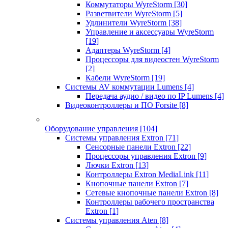
Коммутаторы WyreStorm
[30]
Разветвители WyreStorm
[5]
Удлинители WyreStorm
[38]
Управление и аксессуары WyreStorm
[19]
Адаптеры WyreStorm
[4]
Процессоры для видеостен WyreStorm
[2]
Кабели WyreStorm
[19]
Системы AV коммутации Lumens
[4]
Передача аудио / видео по IP Lumens
[4]
Видеоконтроллеры и ПО Forsite
[8]
Оборудование управления
[104]
Системы управления Extron
[71]
Сенсорные панели Extron
[22]
Процессоры управления Extron
[9]
Лючки Extron
[13]
Контроллеры Extron MediaLink
[11]
Кнопочные панели Extron
[7]
Сетевые кнопочные панели Extron
[8]
Контроллеры рабочего пространства
Extron
[1]
Системы управления Aten
[8]