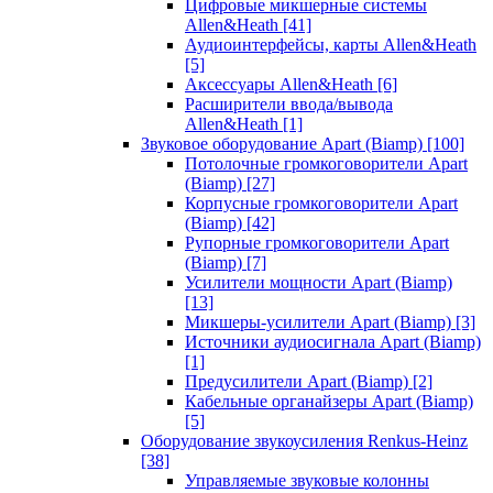
Цифровые микшерные системы
Allen&Heath
[41]
Аудиоинтерфейсы, карты Allen&Heath
[5]
Аксессуары Allen&Heath
[6]
Расширители ввода/вывода
Allen&Heath
[1]
Звуковое оборудование Apart (Biamp)
[100]
Потолочные громкоговорители Apart
(Biamp)
[27]
Корпусные громкоговорители Apart
(Biamp)
[42]
Рупорные громкоговорители Apart
(Biamp)
[7]
Усилители мощности Apart (Biamp)
[13]
Микшеры-усилители Apart (Biamp)
[3]
Источники аудиосигнала Apart (Biamp)
[1]
Предусилители Apart (Biamp)
[2]
Кабельные органайзеры Apart (Biamp)
[5]
Оборудование звукоусиления Renkus-Heinz
[38]
Управляемые звуковые колонны