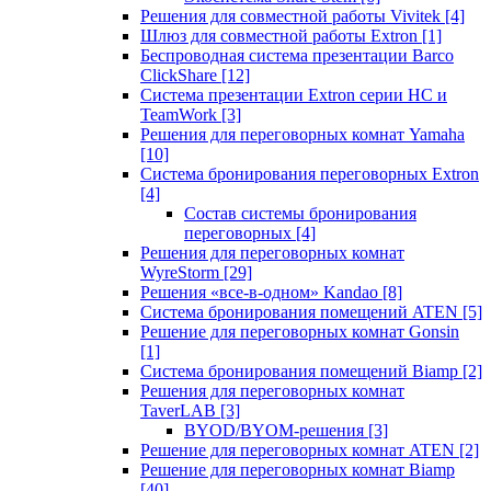
Решения для совместной работы Vivitek
[4]
Шлюз для совместной работы Extron
[1]
Беспроводная система презентации Barco
ClickShare
[12]
Система презентации Extron серии HC и
TeamWork
[3]
Решения для переговорных комнат Yamaha
[10]
Система бронирования переговорных Extron
[4]
Состав системы бронирования
переговорных
[4]
Решения для переговорных комнат
WyreStorm
[29]
Решения «все-в-одном» Kandao
[8]
Система бронирования помещений ATEN
[5]
Решение для переговорных комнат Gonsin
[1]
Система бронирования помещений Biamp
[2]
Решения для переговорных комнат
TaverLAB
[3]
BYOD/BYOM-решения
[3]
Решение для переговорных комнат ATEN
[2]
Решение для переговорных комнат Biamp
[40]