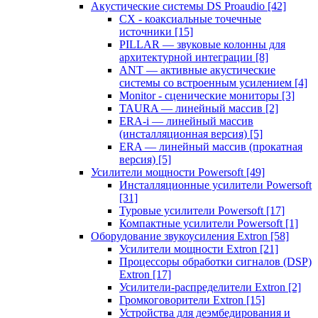
Акустические системы DS Proaudio
[42]
CX - коаксиальные точечные
источники
[15]
PILLAR — звуковые колонны для
архитектурной интеграции
[8]
ANT — активные акустические
системы со встроенным усилением
[4]
Monitor - сценические мониторы
[3]
TAURA — линейный массив
[2]
ERA-i — линейный массив
(инсталляционная версия)
[5]
ERA — линейный массив (прокатная
версия)
[5]
Усилители мощности Powersoft
[49]
Инсталляционные усилители Powersoft
[31]
Туровые усилители Powersoft
[17]
Компактные усилители Powersoft
[1]
Оборудование звукоусиления Extron
[58]
Усилители мощности Extron
[21]
Процессоры обработки сигналов (DSP)
Extron
[17]
Усилители-распределители Extron
[2]
Громкоговорители Extron
[15]
Устройства для деэмбедирования и