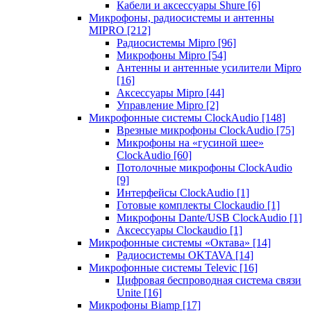
Кабели и аксессуары Shure
[6]
Микрофоны, радиосистемы и антенны
MIPRO
[212]
Радиосистемы Mipro
[96]
Микрофоны Mipro
[54]
Антенны и антенные усилители Mipro
[16]
Аксессуары Mipro
[44]
Управление Mipro
[2]
Микрофонные системы ClockAudio
[148]
Врезные микрофоны ClockAudio
[75]
Микрофоны на «гусиной шее»
ClockAudio
[60]
Потолочные микрофоны ClockAudio
[9]
Интерфейсы ClockAudio
[1]
Готовые комплекты Clockaudio
[1]
Микрофоны Dante/USB ClockAudio
[1]
Аксессуары Clockaudio
[1]
Микрофонные системы «Октава»
[14]
Радиосистемы OKTAVA
[14]
Микрофонные системы Televic
[16]
Цифровая беспроводная система связи
Unite
[16]
Микрофоны Biamp
[17]