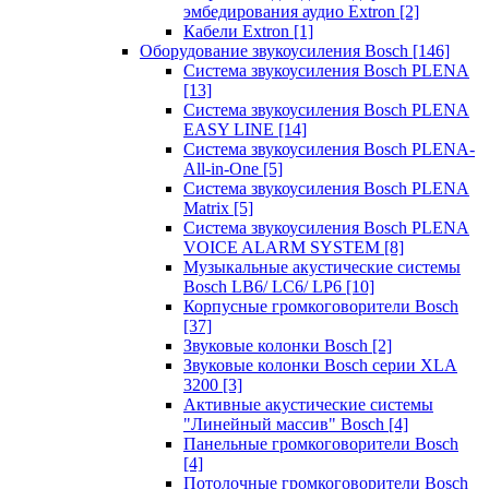
эмбедирования аудио Extron
[2]
Кабели Extron
[1]
Оборудование звукоусиления Bosch
[146]
Система звукоусиления Bosch PLENA
[13]
Система звукоусиления Bosch PLENA
EASY LINE
[14]
Система звукоусиления Bosch PLENA-
All-in-One
[5]
Система звукоусиления Bosch PLENA
Matrix
[5]
Система звукоусиления Bosch PLENA
VOICE ALARM SYSTEM
[8]
Музыкальные акустические системы
Bosch LB6/ LC6/ LP6
[10]
Корпусные громкоговорители Bosch
[37]
Звуковые колонки Bosch
[2]
Звуковые колонки Bosch серии XLA
3200
[3]
Активные акустические системы
"Линейный массив" Bosch
[4]
Панельные громкоговорители Bosch
[4]
Потолочные громкоговорители Bosch