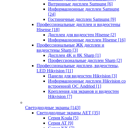
Витринные дисплеи Sumsung
[6]
Информационные дисплеи Samsung
[24]
Гостиничные дисплеи Samsung
[9]
Профессиональные дисплеи и видеостены
Hisense
[18]
Дисплеи для видеостен Hisense
[2]
Информационные дисплеи Hisense
[16]
Профессиональные ЖК дисплеи и
видеостены Sharp
[3]
Дисплеи 4K и 8K Sharp
[1]
Профессиональные дисплеи Sharp
[2]
Профессиональные дисплеи, видеостены,
LED Hikvision
[11]
Панели для видеостен Hikvision
[3]
Информационные дисплеи Hikvision со
встроенной ОС Andriod
[1]
Крепления для экранов и видеостен
Hikvision
[7]
Светодиодные экраны
[143]
Светодиодные экраны AET
[35]
Cерия Koala
[5]
Серия AT
[9]