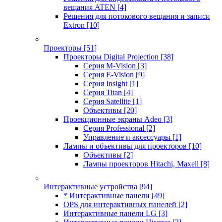
вещания ATEN
[4]
Решения для потокового вещания и записи
Extron
[10]
Проекторы
[51]
Проекторы Digital Projection
[38]
Серия M-Vision
[3]
Серия E-Vision
[9]
Серия Insight
[1]
Серия Titan
[4]
Серия Satellite
[1]
Объективы
[20]
Проекционные экраны Adeo
[3]
Серия Professional
[2]
Управление и аксессуары
[1]
Лампы и объективы для проекторов
[10]
Объективы
[2]
Лампы проекторов Hitachi, Maxell
[8]
Интерактивные устройства
[94]
* Интерактивные панели
[49]
OPS для интерактивных панелей
[2]
Интерактивные панели LG
[3]