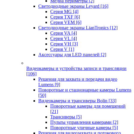
Медиа периметры
[2]
Светодиодные экраны Leyard
[16]
Серия MG
[4]
Серия TXF
[6]
Серия VEM
[6]
Светодиодные экраны LianTronics
[12]
Серия VA
[4]
Серия VL
[4]
Серия VH
[3]
Серия V
[1]
Аксессуары для LED панелей
[2]
Видеокамеры и устройства записи и трансляции
[106]
Решения для захвата и передачи видео
Lumens
[9]
Поворотные и стационарные камеры Lumens
[50]
Видеокамеры и трансиверы Bolin
[33]
Поворотные камеры для помещений
[21]
Трансиверы
[5]
Пульты управления камерами
[2]
Поворотные уличные камеры
[5]
Решения для видеозахвата и потокового