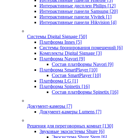
Интерактивные панели Hisense
[3]
Интерактивные дисплеи Philips
[12]
Интерактивные панели Samsung
[20]
Интерактивные панели Vivitek
[1]
Интерактивные панели Hikvision
[4]
Системы Digital Signage
[50]
Платформа Innes
[5]
Системы бронирования помещений
[6]
Комплекты Digital Signage
[3]
Платформа Navori
[9]
Состав платформы Navori
[9]
Платформа SmartPlayer
[10]
Состав SmartPlayer
[10]
Платформа LG
[1]
Платформа Spinetix
[16]
Состав платформы Spinetix
[16]
Документ-камеры
[7]
Документ-камеры Lumens
[7]
Решения для переговорных комнат
[130]
Звуковые экосистемы Shure
[6]
Экосистема Shure Stem
[6]