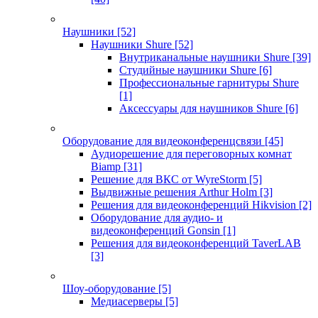
Наушники
[52]
Наушники Shure
[52]
Внутриканальные наушники Shure
[39]
Студийные наушники Shure
[6]
Профессиональные гарнитуры Shure
[1]
Аксессуары для наушников Shure
[6]
Оборудование для видеоконференцсвязи
[45]
Аудиорешение для переговорных комнат
Biamp
[31]
Решение для ВКС от WyreStorm
[5]
Выдвижные решения Arthur Holm
[3]
Решения для видеоконференций Hikvision
[2]
Оборудование для аудио- и
видеоконференций Gonsin
[1]
Решения для видеоконференций TaverLAB
[3]
Шоу-оборудование
[5]
Медиасерверы
[5]