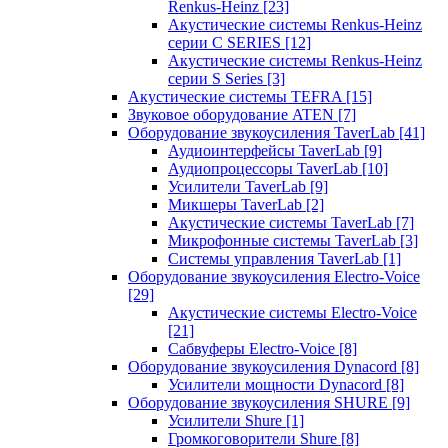
Renkus-Heinz
[23]
Акустические системы Renkus-Heinz
серии C SERIES
[12]
Акустические системы Renkus-Heinz
серии S Series
[3]
Акустические системы TEFRA
[15]
Звуковое оборудование ATEN
[7]
Оборудование звукоусиления TaverLab
[41]
Аудиоинтерфейсы TaverLab
[9]
Аудиопроцессоры TaverLab
[10]
Усилители TaverLab
[9]
Микшеры TaverLab
[2]
Акустические системы TaverLab
[7]
Микрофонные системы TaverLab
[3]
Системы управления TaverLab
[1]
Оборудование звукоусиления Electro-Voice
[29]
Акустические системы Electro-Voice
[21]
Сабвуферы Electro-Voice
[8]
Оборудование звукоусиления Dynacord
[8]
Усилители мощности Dynacord
[8]
Оборудование звукоусиления SHURE
[9]
Усилители Shure
[1]
Громкоговорители Shure
[8]