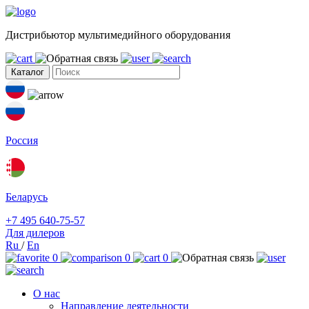
Дистрибьютор мультимедийного оборудования
Каталог
Россия
Беларусь
+7 495 640-75-57
Для дилеров
Ru
/
En
0
0
0
О нас
Направление деятельности