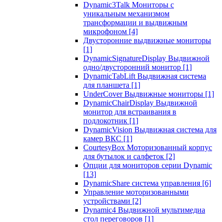
Dynamic3Talk Мониторы с
уникальным механизмом
трансформации и выдвижным
микрофоном
[4]
Двусторонние выдвижные мониторы
[1]
DynamicSignatureDisplay Выдвижной
одно/двусторонний монитор
[1]
DynamicTabLift Выдвижная система
для планшета
[1]
UnderCover Выдвижные мониторы
[1]
DynamicChairDisplay Выдвижной
монитор для встраивания в
подлокотник
[1]
DynamicVision Выдвижная система для
камер ВКС
[1]
CourtesyBox Моторизованный корпус
для бутылок и салфеток
[2]
Опции для мониторов серии Dynamic
[13]
DynamicShare система управления
[6]
Управление моторизованными
устройствами
[2]
Dynamic4 Выдвижной мультимедиа
стол переговоров
[1]