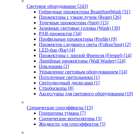
Световое оборудование
[243]
Гибридные прожекторы BeamSpotWash
[31]
Прожекторы с узким лучом (Beam)
[26]
Точечные прожекторы (Spot)
[15]
Заливные световые головы (Wash)
[39]
PAR-прожектор
[34]
Профильные прожекторы (Profile)
[9]
Прожектор следящего света (FollowSpot)
[2]
LED-бар (Bar)
[4]
Прожекторы с линзой Френеля (Fresnel)
[14]
Линейные прожекторы (Wall Washer)
[24]
Циклорама
[2]
Управление световым оборудованием
[14]
Потолочные светильники
[1]
Светодиодный диско-шар
[1]
Стробоскопы
[8]
Аксессуары для светового оборудования
[19]
Сценические спецэффекты
[15]
Генераторы тумана
[7]
Сценические вентиляторы
[3]
Жидкости для спецэффектов
[5]