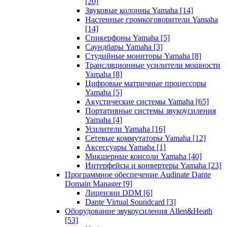
[20]
Звуковые колонны Yamaha
[14]
Настенные громкоговорители Yamaha
[14]
Спикерфоны Yamaha
[5]
Саундбары Yamaha
[3]
Студийные мониторы Yamaha
[8]
Трансляционные усилители мощности
Yamaha
[8]
Цифровые матричные процессоры
Yamaha
[5]
Акустические системы Yamaha
[65]
Портативные системы звукоусиления
Yamaha
[4]
Усилители Yamaha
[16]
Сетевые коммутаторы Yamaha
[12]
Аксессуары Yamaha
[1]
Микшерные консоли Yamaha
[40]
Интерфейсы и конвертеры Yamaha
[23]
Программное обеспечение Audinate Dante
Domain Manager
[9]
Лицензии DDM
[6]
Dante Virtual Soundcard
[3]
Оборудование звукоусиления Allen&Heath
[53]