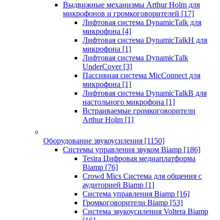
Выдвижные механизмы Arthur Holm для
микрофонов и громкоговорителей
[17]
Лифтовая система DynamicTalk для
микрофона
[4]
Лифтовая система DynamicTalkH для
микрофона
[1]
Лифтовая система DynamicTalk
UnderCover
[3]
Пассивная система MicConnect для
микрофона
[1]
Лифтовая система DynamicTalkB для
настольного микрофона
[1]
Встраиваемые громкоговорители
Arthur Holm
[1]
Оборудование звукоусиления
[1150]
Системы управления звуком Biamp
[186]
Tesira Цифровая медиаплатформа
Biamp
[76]
Crowd Mics Система для общения с
аудиторией Biamp
[1]
Система управления Biamp
[16]
Громкоговорители Biamp
[53]
Система звукоусиления Voltera Biamp