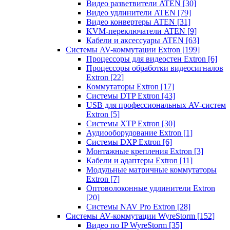
Видео разветвители ATEN
[30]
Видео удлинители ATEN
[79]
Видео конвертеры ATEN
[31]
KVM-переключатели ATEN
[9]
Кабели и аксессуары ATEN
[63]
Системы AV-коммутации Extron
[199]
Процессоры для видеостен Extron
[6]
Процессоры обработки видеосигналов
Extron
[22]
Коммутаторы Extron
[17]
Системы DTP Extron
[43]
USB для профессиональных AV-систем
Extron
[5]
Системы XTP Extron
[30]
Аудиооборудование Extron
[1]
Системы DXP Extron
[6]
Монтажные крепления Extron
[3]
Кабели и адаптеры Extron
[11]
Модульные матричные коммутаторы
Extron
[7]
Оптоволоконные удлинители Extron
[20]
Системы NAV Pro Extron
[28]
Системы AV-коммутации WyreStorm
[152]
Видео по IP WyreStorm
[35]