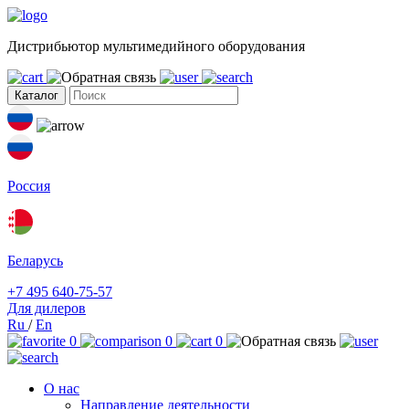
Дистрибьютор мультимедийного оборудования
Каталог
Россия
Беларусь
+7 495 640-75-57
Для дилеров
Ru
/
En
0
0
0
О нас
Направление деятельности