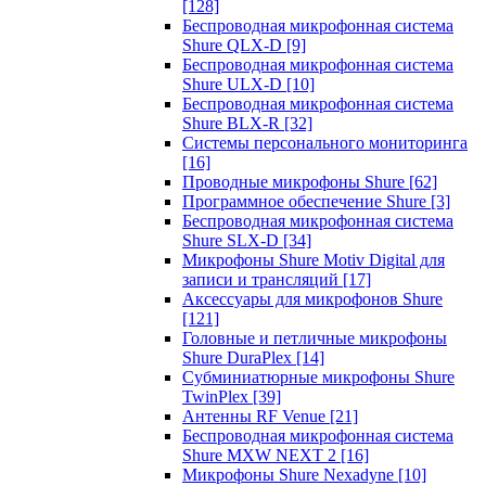
[128]
Беспроводная микрофонная система
Shure QLX-D
[9]
Беспроводная микрофонная система
Shure ULX-D
[10]
Беспроводная микрофонная система
Shure BLX-R
[32]
Системы персонального мониторинга
[16]
Проводные микрофоны Shure
[62]
Программное обеспечение Shure
[3]
Беспроводная микрофонная система
Shure SLX-D
[34]
Микрофоны Shure Motiv Digital для
записи и трансляций
[17]
Аксессуары для микрофонов Shure
[121]
Головные и петличные микрофоны
Shure DuraPlex
[14]
Субминиатюрные микрофоны Shure
TwinPlex
[39]
Антенны RF Venue
[21]
Беспроводная микрофонная система
Shure MXW NEXT 2
[16]
Микрофоны Shure Nexadyne
[10]