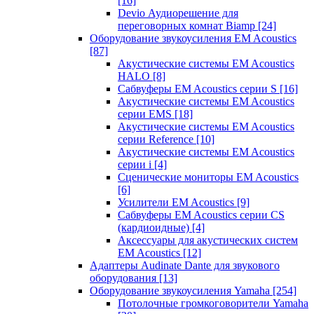
[16]
Devio Аудиорешение для
переговорных комнат Biamp
[24]
Оборудование звукоусиления EM Acoustics
[87]
Акустические системы EM Acoustics
HALO
[8]
Сабвуферы EM Acoustics серии S
[16]
Акустические системы EM Acoustics
серии EMS
[18]
Акустические системы EM Acoustics
серии Reference
[10]
Акустические системы EM Acoustics
серии i
[4]
Сценические мониторы EM Acoustics
[6]
Усилители EM Acoustics
[9]
Сабвуферы EM Acoustics серии CS
(кардиоидные)
[4]
Аксессуары для акустических систем
EM Acoustics
[12]
Адаптеры Audinate Dante для звукового
оборудования
[13]
Оборудование звукоусиления Yamaha
[254]
Потолочные громкоговорители Yamaha