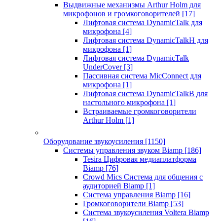
Выдвижные механизмы Arthur Holm для
микрофонов и громкоговорителей
[17]
Лифтовая система DynamicTalk для
микрофона
[4]
Лифтовая система DynamicTalkH для
микрофона
[1]
Лифтовая система DynamicTalk
UnderCover
[3]
Пассивная система MicConnect для
микрофона
[1]
Лифтовая система DynamicTalkB для
настольного микрофона
[1]
Встраиваемые громкоговорители
Arthur Holm
[1]
Оборудование звукоусиления
[1150]
Системы управления звуком Biamp
[186]
Tesira Цифровая медиаплатформа
Biamp
[76]
Crowd Mics Система для общения с
аудиторией Biamp
[1]
Система управления Biamp
[16]
Громкоговорители Biamp
[53]
Система звукоусиления Voltera Biamp