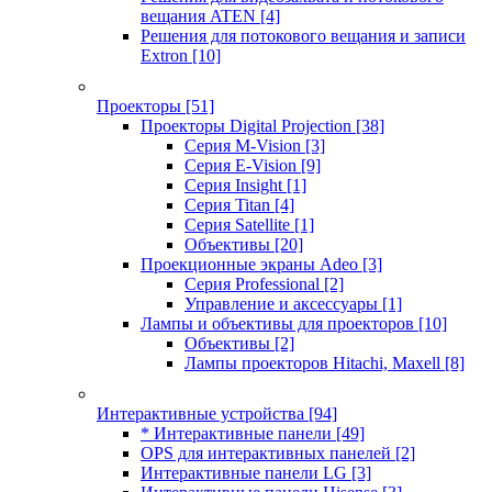
вещания ATEN
[4]
Решения для потокового вещания и записи
Extron
[10]
Проекторы
[51]
Проекторы Digital Projection
[38]
Серия M-Vision
[3]
Серия E-Vision
[9]
Серия Insight
[1]
Серия Titan
[4]
Серия Satellite
[1]
Объективы
[20]
Проекционные экраны Adeo
[3]
Серия Professional
[2]
Управление и аксессуары
[1]
Лампы и объективы для проекторов
[10]
Объективы
[2]
Лампы проекторов Hitachi, Maxell
[8]
Интерактивные устройства
[94]
* Интерактивные панели
[49]
OPS для интерактивных панелей
[2]
Интерактивные панели LG
[3]