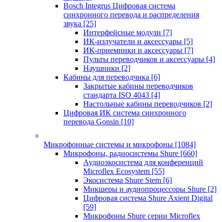
Bosch Integrus Цифровая система
синхронного перевода и распределения
звука
[25]
Интерфейсные модули
[7]
ИК-излучатели и аксессуары
[5]
ИК-приемники и аксессуары
[7]
Пульты переводчиков и аксессуары
[4]
Наушники
[2]
Кабины для переводчика
[6]
Закрытые кабины переводчиков
стандарта ISO 4043
[4]
Настольные кабины переводчиков
[2]
Цифровая ИК система синхронного
перевода Gonsin
[10]
Микрофонные системы и микрофоны
[1084]
Микрофоны, радиосистемы Shure
[660]
Аудиоэкосистема для конференций
Microflex Ecosystem
[55]
Экосистема Shure Stem
[6]
Микшеры и аудиопроцессоры Shure
[2]
Цифровая система Shure Axient Digital
[59]
Микрофоны Shure серии Microflex