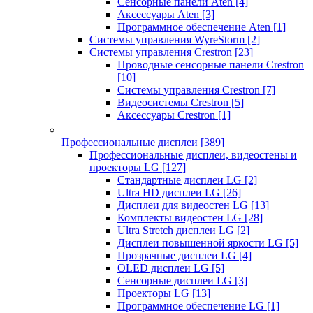
Сенсорные панели Aten
[4]
Аксессуары Aten
[3]
Программное обеспечение Aten
[1]
Системы управления WyreStorm
[2]
Системы управления Crestron
[23]
Проводные сенсорные панели Crestron
[10]
Системы управления Crestron
[7]
Видеосистемы Crestron
[5]
Аксессуары Crestron
[1]
Профессиональные дисплеи
[389]
Профессиональные дисплеи, видеостены и
проекторы LG
[127]
Стандартные дисплеи LG
[2]
Ultra HD дисплеи LG
[26]
Дисплеи для видеостен LG
[13]
Комплекты видеостен LG
[28]
Ultra Stretch дисплеи LG
[2]
Дисплеи повышенной яркости LG
[5]
Прозрачные дисплеи LG
[4]
OLED дисплеи LG
[5]
Сенсорные дисплеи LG
[3]
Проекторы LG
[13]
Программное обеспечение LG
[1]