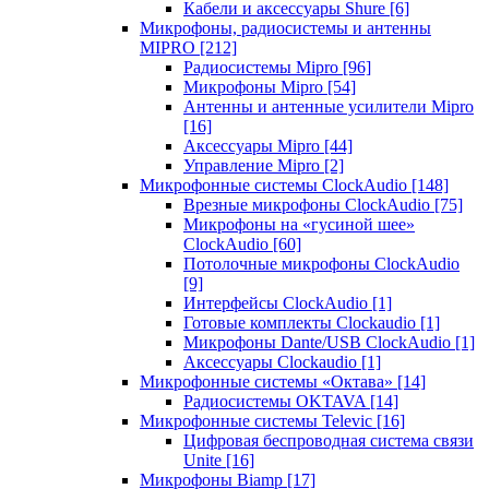
Кабели и аксессуары Shure
[6]
Микрофоны, радиосистемы и антенны
MIPRO
[212]
Радиосистемы Mipro
[96]
Микрофоны Mipro
[54]
Антенны и антенные усилители Mipro
[16]
Аксессуары Mipro
[44]
Управление Mipro
[2]
Микрофонные системы ClockAudio
[148]
Врезные микрофоны ClockAudio
[75]
Микрофоны на «гусиной шее»
ClockAudio
[60]
Потолочные микрофоны ClockAudio
[9]
Интерфейсы ClockAudio
[1]
Готовые комплекты Clockaudio
[1]
Микрофоны Dante/USB ClockAudio
[1]
Аксессуары Clockaudio
[1]
Микрофонные системы «Октава»
[14]
Радиосистемы OKTAVA
[14]
Микрофонные системы Televic
[16]
Цифровая беспроводная система связи
Unite
[16]
Микрофоны Biamp
[17]