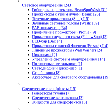
Световое оборудование
[243]
Гибридные прожекторы BeamSpotWash
[31]
Прожекторы с узким лучом (Beam)
[26]
Точечные прожекторы (Spot)
[15]
Заливные световые головы (Wash)
[39]
PAR-прожектор
[34]
Профильные прожекторы (Profile)
[9]
Прожектор следящего света (FollowSpot)
[2]
LED-бар (Bar)
[4]
Прожекторы с линзой Френеля (Fresnel)
[14]
Линейные прожекторы (Wall Washer)
[24]
Циклорама
[2]
Управление световым оборудованием
[14]
Потолочные светильники
[1]
Светодиодный диско-шар
[1]
Стробоскопы
[8]
Аксессуары для светового оборудования
[19]
Сценические спецэффекты
[15]
Генераторы тумана
[7]
Сценические вентиляторы
[3]
Жидкости для спецэффектов
[5]