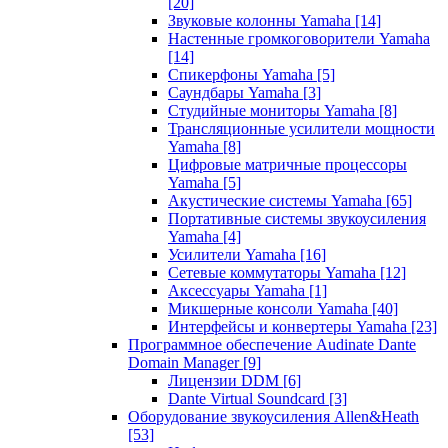
[20]
Звуковые колонны Yamaha
[14]
Настенные громкоговорители Yamaha
[14]
Спикерфоны Yamaha
[5]
Саундбары Yamaha
[3]
Студийные мониторы Yamaha
[8]
Трансляционные усилители мощности
Yamaha
[8]
Цифровые матричные процессоры
Yamaha
[5]
Акустические системы Yamaha
[65]
Портативные системы звукоусиления
Yamaha
[4]
Усилители Yamaha
[16]
Сетевые коммутаторы Yamaha
[12]
Аксессуары Yamaha
[1]
Микшерные консоли Yamaha
[40]
Интерфейсы и конвертеры Yamaha
[23]
Программное обеспечение Audinate Dante
Domain Manager
[9]
Лицензии DDM
[6]
Dante Virtual Soundcard
[3]
Оборудование звукоусиления Allen&Heath
[53]