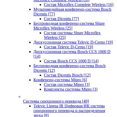
Состав Microflex Complete Wireless
[16]
Мультимедийная конференц-система Bosch
Dicentis
[77]
Состав Dicentis
[77]
Беспроводная конференц-система Shure
Microflex Wireless
[25]
Состав системы Shure Microflex
Wireless
[25]
Дискуссионная система Televic D-Cerno
[19]
Состав Televic D-Cerno
[19]
Дискуссионная система Bosch CCS 1000 D
[14]
Состав Bosch CCS 1000 D
[14]
Беспроводная конференц-система Bosch
Dicentis
[12]
Состав Dicentis Bosch
[12]
Конференц-системы Mipro
[6]
Состав системы Mipro
[3]
Комплекты системы Mipro
[3]
Системы синхронного перевода
[49]
Televic Lingua IR Цифровая ИК система
синхронного перевода и распределения
звука
[8]