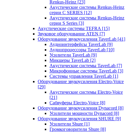
Renkus-Heinz
[23]
Акустические системы Renkus-Heinz
серии C SERIES
[12]
Акустические системы Renkus-Heinz
серии S Series
[3]
Акустические системы TEFRA
[15]
Звуковое оборудование ATEN
[7]
Оборудование звукоусиления TaverLab
[41]
Аудиоинтерфейсы TaverLab
[9]
Аудиопроцессоры TaverLab
[10]
Усилители TaverLab
[9]
Микшеры TaverLab
[2]
Акустические системы TaverLab
[7]
Микрофонные системы TaverLab
[3]
Системы управления TaverLab
[1]
Оборудование звукоусиления Electro-Voice
[29]
Акустические системы Electro-Voice
[21]
Сабвуферы Electro-Voice
[8]
Оборудование звукоусиления Dynacord
[8]
Усилители мощности Dynacord
[8]
Оборудование звукоусиления SHURE
[9]
Усилители Shure
[1]
Громкоговорители Shure
[8]