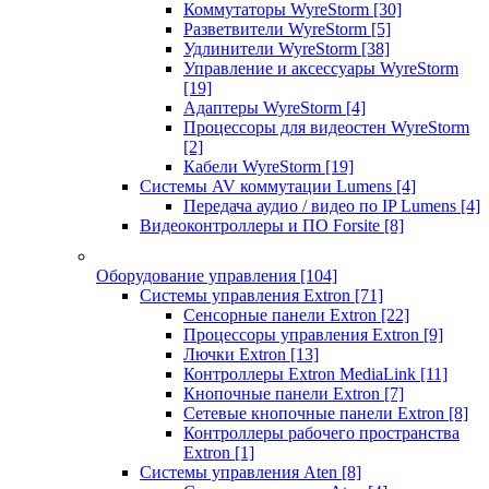
Коммутаторы WyreStorm
[30]
Разветвители WyreStorm
[5]
Удлинители WyreStorm
[38]
Управление и аксессуары WyreStorm
[19]
Адаптеры WyreStorm
[4]
Процессоры для видеостен WyreStorm
[2]
Кабели WyreStorm
[19]
Системы AV коммутации Lumens
[4]
Передача аудио / видео по IP Lumens
[4]
Видеоконтроллеры и ПО Forsite
[8]
Оборудование управления
[104]
Системы управления Extron
[71]
Сенсорные панели Extron
[22]
Процессоры управления Extron
[9]
Лючки Extron
[13]
Контроллеры Extron MediaLink
[11]
Кнопочные панели Extron
[7]
Сетевые кнопочные панели Extron
[8]
Контроллеры рабочего пространства
Extron
[1]
Системы управления Aten
[8]