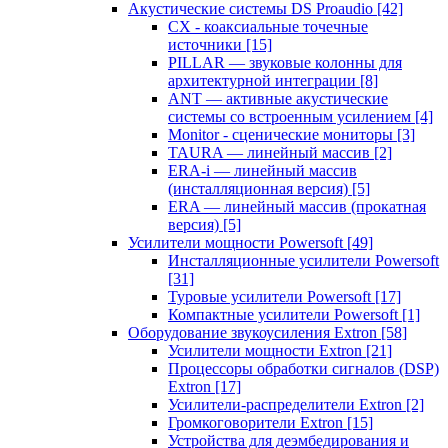
Акустические системы DS Proaudio
[42]
CX - коаксиальные точечные
источники
[15]
PILLAR — звуковые колонны для
архитектурной интеграции
[8]
ANT — активные акустические
системы со встроенным усилением
[4]
Monitor - сценические мониторы
[3]
TAURA — линейный массив
[2]
ERA-i — линейный массив
(инсталляционная версия)
[5]
ERA — линейный массив (прокатная
версия)
[5]
Усилители мощности Powersoft
[49]
Инсталляционные усилители Powersoft
[31]
Туровые усилители Powersoft
[17]
Компактные усилители Powersoft
[1]
Оборудование звукоусиления Extron
[58]
Усилители мощности Extron
[21]
Процессоры обработки сигналов (DSP)
Extron
[17]
Усилители-распределители Extron
[2]
Громкоговорители Extron
[15]
Устройства для деэмбедирования и