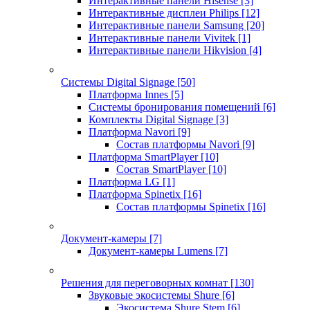
Интерактивные панели Hisense
[3]
Интерактивные дисплеи Philips
[12]
Интерактивные панели Samsung
[20]
Интерактивные панели Vivitek
[1]
Интерактивные панели Hikvision
[4]
Системы Digital Signage
[50]
Платформа Innes
[5]
Системы бронирования помещений
[6]
Комплекты Digital Signage
[3]
Платформа Navori
[9]
Состав платформы Navori
[9]
Платформа SmartPlayer
[10]
Состав SmartPlayer
[10]
Платформа LG
[1]
Платформа Spinetix
[16]
Состав платформы Spinetix
[16]
Документ-камеры
[7]
Документ-камеры Lumens
[7]
Решения для переговорных комнат
[130]
Звуковые экосистемы Shure
[6]
Экосистема Shure Stem
[6]