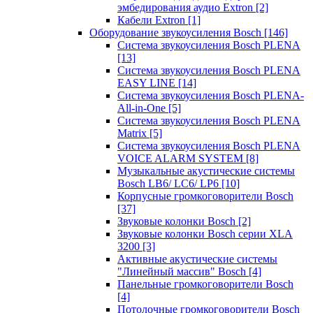
эмбедирования аудио Extron
[2]
Кабели Extron
[1]
Оборудование звукоусиления Bosch
[146]
Система звукоусиления Bosch PLENA
[13]
Система звукоусиления Bosch PLENA
EASY LINE
[14]
Система звукоусиления Bosch PLENA-
All-in-One
[5]
Система звукоусиления Bosch PLENA
Matrix
[5]
Система звукоусиления Bosch PLENA
VOICE ALARM SYSTEM
[8]
Музыкальные акустические системы
Bosch LB6/ LC6/ LP6
[10]
Корпусные громкоговорители Bosch
[37]
Звуковые колонки Bosch
[2]
Звуковые колонки Bosch серии XLA
3200
[3]
Активные акустические системы
"Линейный массив" Bosch
[4]
Панельные громкоговорители Bosch
[4]
Потолочные громкоговорители Bosch