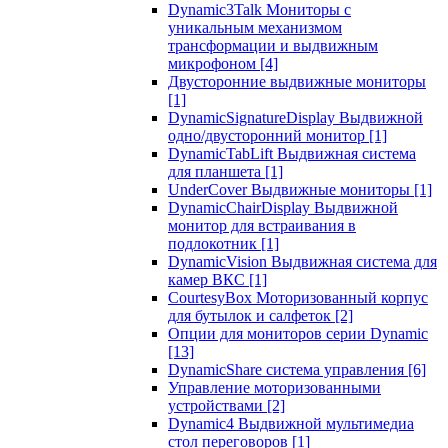
Dynamic3Talk Мониторы с
уникальным механизмом
трансформации и выдвижным
микрофоном
[4]
Двусторонние выдвижные мониторы
[1]
DynamicSignatureDisplay Выдвижной
одно/двусторонний монитор
[1]
DynamicTabLift Выдвижная система
для планшета
[1]
UnderCover Выдвижные мониторы
[1]
DynamicChairDisplay Выдвижной
монитор для встраивания в
подлокотник
[1]
DynamicVision Выдвижная система для
камер ВКС
[1]
CourtesyBox Моторизованный корпус
для бутылок и салфеток
[2]
Опции для мониторов серии Dynamic
[13]
DynamicShare система управления
[6]
Управление моторизованными
устройствами
[2]
Dynamic4 Выдвижной мультимедиа
стол переговоров
[1]