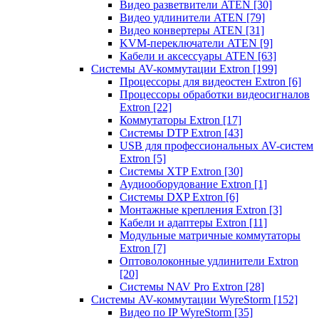
Видео разветвители ATEN
[30]
Видео удлинители ATEN
[79]
Видео конвертеры ATEN
[31]
KVM-переключатели ATEN
[9]
Кабели и аксессуары ATEN
[63]
Системы AV-коммутации Extron
[199]
Процессоры для видеостен Extron
[6]
Процессоры обработки видеосигналов
Extron
[22]
Коммутаторы Extron
[17]
Системы DTP Extron
[43]
USB для профессиональных AV-систем
Extron
[5]
Системы XTP Extron
[30]
Аудиооборудование Extron
[1]
Системы DXP Extron
[6]
Монтажные крепления Extron
[3]
Кабели и адаптеры Extron
[11]
Модульные матричные коммутаторы
Extron
[7]
Оптоволоконные удлинители Extron
[20]
Системы NAV Pro Extron
[28]
Системы AV-коммутации WyreStorm
[152]
Видео по IP WyreStorm
[35]