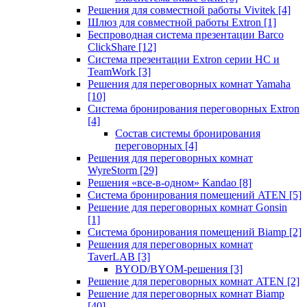
Решения для совместной работы Vivitek
[4]
Шлюз для совместной работы Extron
[1]
Беспроводная система презентации Barco
ClickShare
[12]
Система презентации Extron серии HC и
TeamWork
[3]
Решения для переговорных комнат Yamaha
[10]
Система бронирования переговорных Extron
[4]
Состав системы бронирования
переговорных
[4]
Решения для переговорных комнат
WyreStorm
[29]
Решения «все-в-одном» Kandao
[8]
Система бронирования помещений ATEN
[5]
Решение для переговорных комнат Gonsin
[1]
Система бронирования помещений Biamp
[2]
Решения для переговорных комнат
TaverLAB
[3]
BYOD/BYOM-решения
[3]
Решение для переговорных комнат ATEN
[2]
Решение для переговорных комнат Biamp
[40]