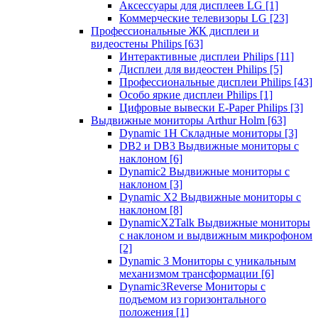
Аксессуары для дисплеев LG
[1]
Коммерческие телевизоры LG
[23]
Профессиональные ЖК дисплеи и
видеостены Philips
[63]
Интерактивные дисплеи Philips
[11]
Дисплеи для видеостен Philips
[5]
Профессиональные дисплеи Philips
[43]
Особо яркие дисплеи Philips
[1]
Цифровые вывески E-Paper Philips
[3]
Выдвижные мониторы Arthur Holm
[63]
Dynamic 1Н Складные мониторы
[3]
DB2 и DB3 Выдвижные мониторы с
наклоном
[6]
Dynamic2 Выдвижные мониторы с
наклоном
[3]
Dynamic X2 Выдвижные мониторы с
наклоном
[8]
DynamicX2Talk Выдвижные мониторы
с наклоном и выдвижным микрофоном
[2]
Dynamic 3 Мониторы с уникальным
механизмом трансформации
[6]
Dynamic3Reverse Мониторы с
подъемом из горизонтального
положения
[1]