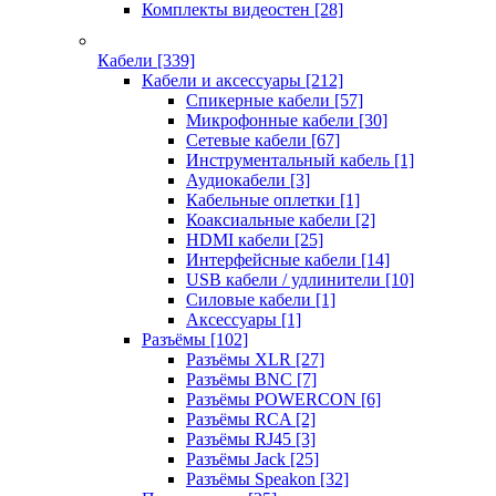
Комплекты видеостен
[28]
Кабели
[339]
Кабели и аксессуары
[212]
Спикерные кабели
[57]
Микрофонные кабели
[30]
Сетевые кабели
[67]
Инструментальный кабель
[1]
Аудиокабели
[3]
Кабельные оплетки
[1]
Коаксиальные кабели
[2]
HDMI кабели
[25]
Интерфейсные кабели
[14]
USB кабели / удлинители
[10]
Силовые кабели
[1]
Аксессуары
[1]
Разъёмы
[102]
Разъёмы XLR
[27]
Разъёмы BNC
[7]
Разъёмы POWERCON
[6]
Разъёмы RCA
[2]
Разъёмы RJ45
[3]
Разъёмы Jack
[25]
Разъёмы Speakon
[32]