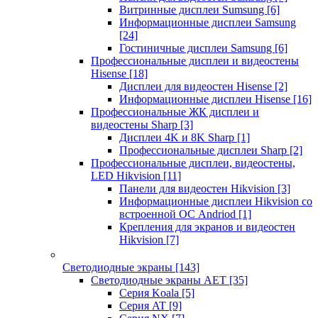
Витринные дисплеи Sumsung
[6]
Информационные дисплеи Samsung
[24]
Гостиничные дисплеи Samsung
[6]
Профессиональные дисплеи и видеостены
Hisense
[18]
Дисплеи для видеостен Hisense
[2]
Информационные дисплеи Hisense
[16]
Профессиональные ЖК дисплеи и
видеостены Sharp
[3]
Дисплеи 4K и 8K Sharp
[1]
Профессиональные дисплеи Sharp
[2]
Профессиональные дисплеи, видеостены,
LED Hikvision
[11]
Панели для видеостен Hikvision
[3]
Информационные дисплеи Hikvision со
встроенной ОС Andriod
[1]
Крепления для экранов и видеостен
Hikvision
[7]
Светодиодные экраны
[143]
Светодиодные экраны AET
[35]
Cерия Koala
[5]
Серия AT
[9]