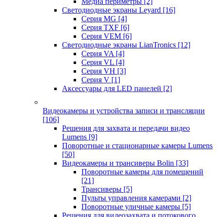
Медиа периметры
[2]
Светодиодные экраны Leyard
[16]
Серия MG
[4]
Серия TXF
[6]
Серия VEM
[6]
Светодиодные экраны LianTronics
[12]
Серия VA
[4]
Серия VL
[4]
Серия VH
[3]
Серия V
[1]
Аксессуары для LED панелей
[2]
Видеокамеры и устройства записи и трансляции
[106]
Решения для захвата и передачи видео
Lumens
[9]
Поворотные и стационарные камеры Lumens
[50]
Видеокамеры и трансиверы Bolin
[33]
Поворотные камеры для помещений
[21]
Трансиверы
[5]
Пульты управления камерами
[2]
Поворотные уличные камеры
[5]
Решения для видеозахвата и потокового