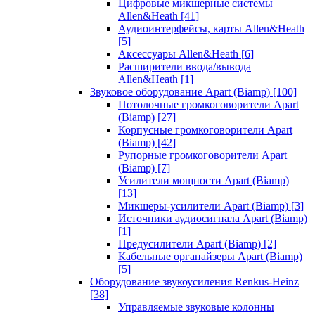
Цифровые микшерные системы
Allen&Heath
[41]
Аудиоинтерфейсы, карты Allen&Heath
[5]
Аксессуары Allen&Heath
[6]
Расширители ввода/вывода
Allen&Heath
[1]
Звуковое оборудование Apart (Biamp)
[100]
Потолочные громкоговорители Apart
(Biamp)
[27]
Корпусные громкоговорители Apart
(Biamp)
[42]
Рупорные громкоговорители Apart
(Biamp)
[7]
Усилители мощности Apart (Biamp)
[13]
Микшеры-усилители Apart (Biamp)
[3]
Источники аудиосигнала Apart (Biamp)
[1]
Предусилители Apart (Biamp)
[2]
Кабельные органайзеры Apart (Biamp)
[5]
Оборудование звукоусиления Renkus-Heinz
[38]
Управляемые звуковые колонны