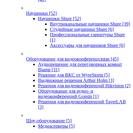
Наушники
[52]
Наушники Shure
[52]
Внутриканальные наушники Shure
[39]
Студийные наушники Shure
[6]
Профессиональные гарнитуры Shure
[1]
Аксессуары для наушников Shure
[6]
Оборудование для видеоконференцсвязи
[45]
Аудиорешение для переговорных комнат
Biamp
[31]
Решение для ВКС от WyreStorm
[5]
Выдвижные решения Arthur Holm
[3]
Решения для видеоконференций Hikvision
[2]
Оборудование для аудио- и
видеоконференций Gonsin
[1]
Решения для видеоконференций TaverLAB
[3]
Шоу-оборудование
[5]
Медиасерверы
[5]