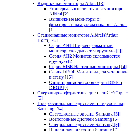
Выдвижные мониторы Albiral
[3]
Универсальные лифты для мониторов
Albiral
[2]
Выдвижные мониторы с
фиксированным углом наклона Albiral
[1]
Стационарные мониторы Albiral (Arthur
Holm)
[42]
Серия AH1 Широкоформатный
монитор, складывается вручную
[2]
Серия AH2 Монитор складывается
вручную
[2]
Серия RISE Настенные мониторы
[14]
Серия DROP Мониторы для установки
в стену
[15]
Опции для мониторов серии RISE и
DROP
[9]
Сверхширокоформатные дисплеи 21:9 Jupiter
[5]
Профессиональные дисплеи и видеостены
Samsung
[54]
Светодиодные экраны Samsung
[3]
Всепогодные дисплеи Samsung
[5]
Специальные дисплеи Samsung
[3]
Панели для видеостен Samsung
[7]