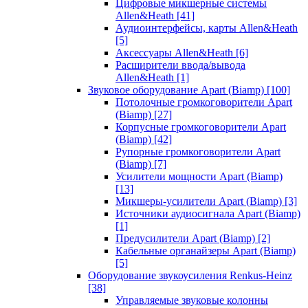
Цифровые микшерные системы
Allen&Heath
[41]
Аудиоинтерфейсы, карты Allen&Heath
[5]
Аксессуары Allen&Heath
[6]
Расширители ввода/вывода
Allen&Heath
[1]
Звуковое оборудование Apart (Biamp)
[100]
Потолочные громкоговорители Apart
(Biamp)
[27]
Корпусные громкоговорители Apart
(Biamp)
[42]
Рупорные громкоговорители Apart
(Biamp)
[7]
Усилители мощности Apart (Biamp)
[13]
Микшеры-усилители Apart (Biamp)
[3]
Источники аудиосигнала Apart (Biamp)
[1]
Предусилители Apart (Biamp)
[2]
Кабельные органайзеры Apart (Biamp)
[5]
Оборудование звукоусиления Renkus-Heinz
[38]
Управляемые звуковые колонны