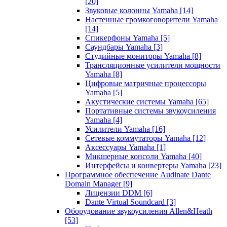
[20]
Звуковые колонны Yamaha
[14]
Настенные громкоговорители Yamaha
[14]
Спикерфоны Yamaha
[5]
Саундбары Yamaha
[3]
Студийные мониторы Yamaha
[8]
Трансляционные усилители мощности
Yamaha
[8]
Цифровые матричные процессоры
Yamaha
[5]
Акустические системы Yamaha
[65]
Портативные системы звукоусиления
Yamaha
[4]
Усилители Yamaha
[16]
Сетевые коммутаторы Yamaha
[12]
Аксессуары Yamaha
[1]
Микшерные консоли Yamaha
[40]
Интерфейсы и конвертеры Yamaha
[23]
Программное обеспечение Audinate Dante
Domain Manager
[9]
Лицензии DDM
[6]
Dante Virtual Soundcard
[3]
Оборудование звукоусиления Allen&Heath
[53]