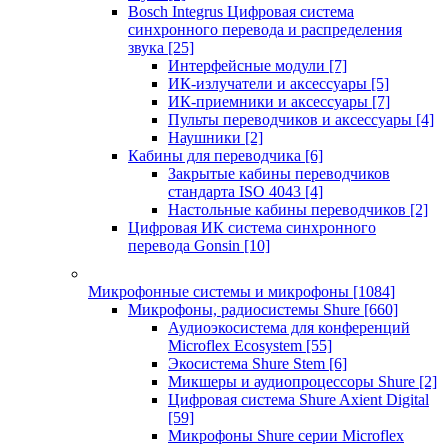
Bosch Integrus Цифровая система
синхронного перевода и распределения
звука
[25]
Интерфейсные модули
[7]
ИК-излучатели и аксессуары
[5]
ИК-приемники и аксессуары
[7]
Пульты переводчиков и аксессуары
[4]
Наушники
[2]
Кабины для переводчика
[6]
Закрытые кабины переводчиков
стандарта ISO 4043
[4]
Настольные кабины переводчиков
[2]
Цифровая ИК система синхронного
перевода Gonsin
[10]
Микрофонные системы и микрофоны
[1084]
Микрофоны, радиосистемы Shure
[660]
Аудиоэкосистема для конференций
Microflex Ecosystem
[55]
Экосистема Shure Stem
[6]
Микшеры и аудиопроцессоры Shure
[2]
Цифровая система Shure Axient Digital
[59]
Микрофоны Shure серии Microflex