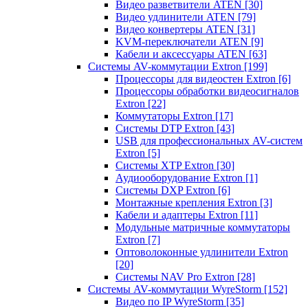
Видео разветвители ATEN
[30]
Видео удлинители ATEN
[79]
Видео конвертеры ATEN
[31]
KVM-переключатели ATEN
[9]
Кабели и аксессуары ATEN
[63]
Системы AV-коммутации Extron
[199]
Процессоры для видеостен Extron
[6]
Процессоры обработки видеосигналов
Extron
[22]
Коммутаторы Extron
[17]
Системы DTP Extron
[43]
USB для профессиональных AV-систем
Extron
[5]
Системы XTP Extron
[30]
Аудиооборудование Extron
[1]
Системы DXP Extron
[6]
Монтажные крепления Extron
[3]
Кабели и адаптеры Extron
[11]
Модульные матричные коммутаторы
Extron
[7]
Оптоволоконные удлинители Extron
[20]
Системы NAV Pro Extron
[28]
Системы AV-коммутации WyreStorm
[152]
Видео по IP WyreStorm
[35]