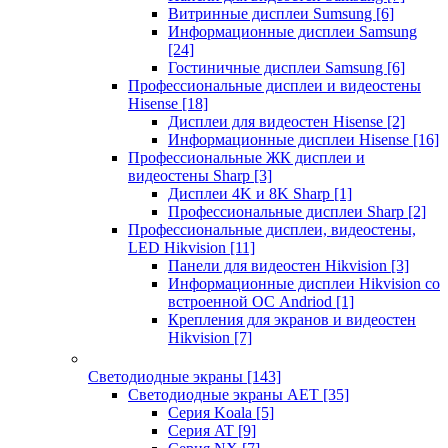
Витринные дисплеи Sumsung
[6]
Информационные дисплеи Samsung
[24]
Гостиничные дисплеи Samsung
[6]
Профессиональные дисплеи и видеостены
Hisense
[18]
Дисплеи для видеостен Hisense
[2]
Информационные дисплеи Hisense
[16]
Профессиональные ЖК дисплеи и
видеостены Sharp
[3]
Дисплеи 4K и 8K Sharp
[1]
Профессиональные дисплеи Sharp
[2]
Профессиональные дисплеи, видеостены,
LED Hikvision
[11]
Панели для видеостен Hikvision
[3]
Информационные дисплеи Hikvision со
встроенной ОС Andriod
[1]
Крепления для экранов и видеостен
Hikvision
[7]
Светодиодные экраны
[143]
Светодиодные экраны AET
[35]
Cерия Koala
[5]
Серия AT
[9]