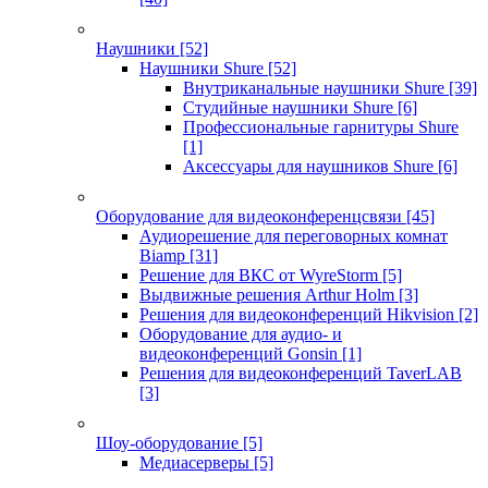
Наушники
[52]
Наушники Shure
[52]
Внутриканальные наушники Shure
[39]
Студийные наушники Shure
[6]
Профессиональные гарнитуры Shure
[1]
Аксессуары для наушников Shure
[6]
Оборудование для видеоконференцсвязи
[45]
Аудиорешение для переговорных комнат
Biamp
[31]
Решение для ВКС от WyreStorm
[5]
Выдвижные решения Arthur Holm
[3]
Решения для видеоконференций Hikvision
[2]
Оборудование для аудио- и
видеоконференций Gonsin
[1]
Решения для видеоконференций TaverLAB
[3]
Шоу-оборудование
[5]
Медиасерверы
[5]