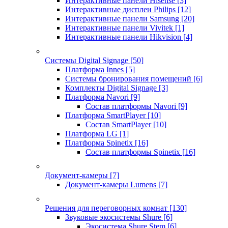
Интерактивные панели Hisense
[3]
Интерактивные дисплеи Philips
[12]
Интерактивные панели Samsung
[20]
Интерактивные панели Vivitek
[1]
Интерактивные панели Hikvision
[4]
Системы Digital Signage
[50]
Платформа Innes
[5]
Системы бронирования помещений
[6]
Комплекты Digital Signage
[3]
Платформа Navori
[9]
Состав платформы Navori
[9]
Платформа SmartPlayer
[10]
Состав SmartPlayer
[10]
Платформа LG
[1]
Платформа Spinetix
[16]
Состав платформы Spinetix
[16]
Документ-камеры
[7]
Документ-камеры Lumens
[7]
Решения для переговорных комнат
[130]
Звуковые экосистемы Shure
[6]
Экосистема Shure Stem
[6]