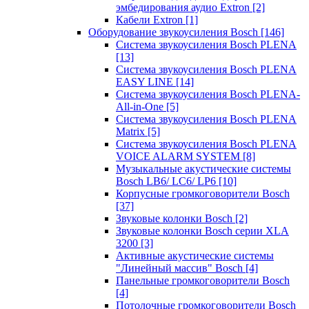
эмбедирования аудио Extron
[2]
Кабели Extron
[1]
Оборудование звукоусиления Bosch
[146]
Система звукоусиления Bosch PLENA
[13]
Система звукоусиления Bosch PLENA
EASY LINE
[14]
Система звукоусиления Bosch PLENA-
All-in-One
[5]
Система звукоусиления Bosch PLENA
Matrix
[5]
Система звукоусиления Bosch PLENA
VOICE ALARM SYSTEM
[8]
Музыкальные акустические системы
Bosch LB6/ LC6/ LP6
[10]
Корпусные громкоговорители Bosch
[37]
Звуковые колонки Bosch
[2]
Звуковые колонки Bosch серии XLA
3200
[3]
Активные акустические системы
"Линейный массив" Bosch
[4]
Панельные громкоговорители Bosch
[4]
Потолочные громкоговорители Bosch