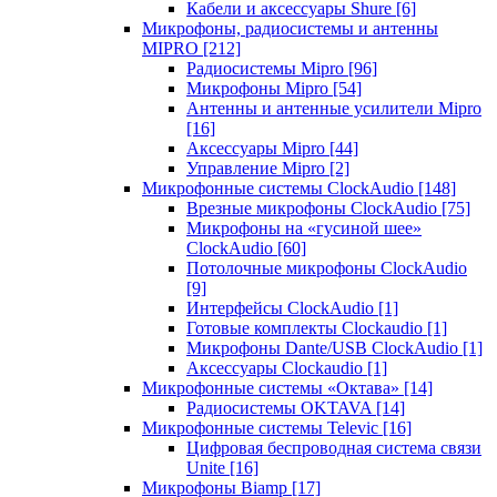
Кабели и аксессуары Shure
[6]
Микрофоны, радиосистемы и антенны
MIPRO
[212]
Радиосистемы Mipro
[96]
Микрофоны Mipro
[54]
Антенны и антенные усилители Mipro
[16]
Аксессуары Mipro
[44]
Управление Mipro
[2]
Микрофонные системы ClockAudio
[148]
Врезные микрофоны ClockAudio
[75]
Микрофоны на «гусиной шее»
ClockAudio
[60]
Потолочные микрофоны ClockAudio
[9]
Интерфейсы ClockAudio
[1]
Готовые комплекты Clockaudio
[1]
Микрофоны Dante/USB ClockAudio
[1]
Аксессуары Clockaudio
[1]
Микрофонные системы «Октава»
[14]
Радиосистемы OKTAVA
[14]
Микрофонные системы Televic
[16]
Цифровая беспроводная система связи
Unite
[16]
Микрофоны Biamp
[17]