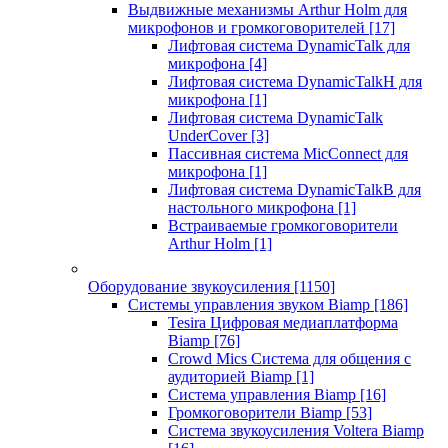
Выдвижные механизмы Arthur Holm для
микрофонов и громкоговорителей
[17]
Лифтовая система DynamicTalk для
микрофона
[4]
Лифтовая система DynamicTalkH для
микрофона
[1]
Лифтовая система DynamicTalk
UnderCover
[3]
Пассивная система MicConnect для
микрофона
[1]
Лифтовая система DynamicTalkB для
настольного микрофона
[1]
Встраиваемые громкоговорители
Arthur Holm
[1]
Оборудование звукоусиления
[1150]
Системы управления звуком Biamp
[186]
Tesira Цифровая медиаплатформа
Biamp
[76]
Crowd Mics Система для общения с
аудиторией Biamp
[1]
Система управления Biamp
[16]
Громкоговорители Biamp
[53]
Система звукоусиления Voltera Biamp