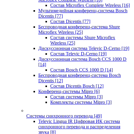
Состав Microflex Complete Wireless
[16]
Мультимедийная конференц-система Bosch
Dicentis
[77]
Состав Dicentis
[77]
Беспроводная конференц-система Shure
Microflex Wireless
[25]
Состав системы Shure Microflex
Wireless
[25]
Дискуссионная система Televic D-Cerno
[19]
Состав Televic D-Cerno
[19]
Дискуссионная система Bosch CCS 1000 D
[14]
Состав Bosch CCS 1000 D
[14]
Беспроводная конференц-система Bosch
Dicentis
[12]
Состав Dicentis Bosch
[12]
Конференц-системы Mipro
[6]
Состав системы Mipro
[3]
Комплекты системы Mipro
[3]
Системы синхронного перевода
[49]
Televic Lingua IR Цифровая ИК система
синхронного перевода и распределения
звука
[8]