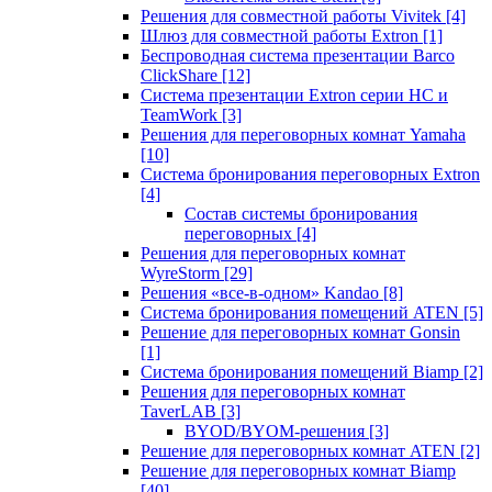
Решения для совместной работы Vivitek
[4]
Шлюз для совместной работы Extron
[1]
Беспроводная система презентации Barco
ClickShare
[12]
Система презентации Extron серии HC и
TeamWork
[3]
Решения для переговорных комнат Yamaha
[10]
Система бронирования переговорных Extron
[4]
Состав системы бронирования
переговорных
[4]
Решения для переговорных комнат
WyreStorm
[29]
Решения «все-в-одном» Kandao
[8]
Система бронирования помещений ATEN
[5]
Решение для переговорных комнат Gonsin
[1]
Система бронирования помещений Biamp
[2]
Решения для переговорных комнат
TaverLAB
[3]
BYOD/BYOM-решения
[3]
Решение для переговорных комнат ATEN
[2]
Решение для переговорных комнат Biamp
[40]