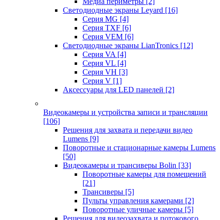
Медиа периметры
[2]
Светодиодные экраны Leyard
[16]
Серия MG
[4]
Серия TXF
[6]
Серия VEM
[6]
Светодиодные экраны LianTronics
[12]
Серия VA
[4]
Серия VL
[4]
Серия VH
[3]
Серия V
[1]
Аксессуары для LED панелей
[2]
Видеокамеры и устройства записи и трансляции
[106]
Решения для захвата и передачи видео
Lumens
[9]
Поворотные и стационарные камеры Lumens
[50]
Видеокамеры и трансиверы Bolin
[33]
Поворотные камеры для помещений
[21]
Трансиверы
[5]
Пульты управления камерами
[2]
Поворотные уличные камеры
[5]
Решения для видеозахвата и потокового