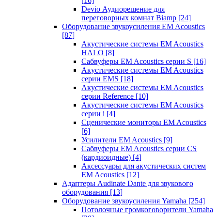
[16]
Devio Аудиорешение для
переговорных комнат Biamp
[24]
Оборудование звукоусиления EM Acoustics
[87]
Акустические системы EM Acoustics
HALO
[8]
Сабвуферы EM Acoustics серии S
[16]
Акустические системы EM Acoustics
серии EMS
[18]
Акустические системы EM Acoustics
серии Reference
[10]
Акустические системы EM Acoustics
серии i
[4]
Сценические мониторы EM Acoustics
[6]
Усилители EM Acoustics
[9]
Сабвуферы EM Acoustics серии CS
(кардиоидные)
[4]
Аксессуары для акустических систем
EM Acoustics
[12]
Адаптеры Audinate Dante для звукового
оборудования
[13]
Оборудование звукоусиления Yamaha
[254]
Потолочные громкоговорители Yamaha