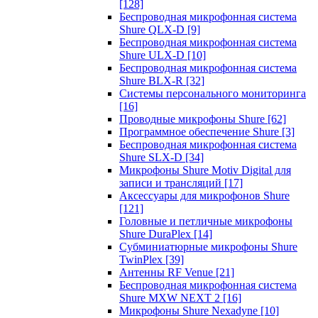
[128]
Беспроводная микрофонная система
Shure QLX-D
[9]
Беспроводная микрофонная система
Shure ULX-D
[10]
Беспроводная микрофонная система
Shure BLX-R
[32]
Системы персонального мониторинга
[16]
Проводные микрофоны Shure
[62]
Программное обеспечение Shure
[3]
Беспроводная микрофонная система
Shure SLX-D
[34]
Микрофоны Shure Motiv Digital для
записи и трансляций
[17]
Аксессуары для микрофонов Shure
[121]
Головные и петличные микрофоны
Shure DuraPlex
[14]
Субминиатюрные микрофоны Shure
TwinPlex
[39]
Антенны RF Venue
[21]
Беспроводная микрофонная система
Shure MXW NEXT 2
[16]
Микрофоны Shure Nexadyne
[10]