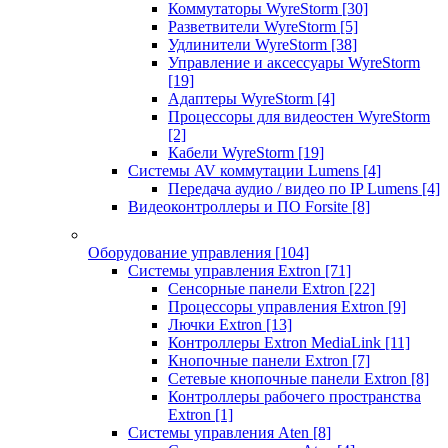
Коммутаторы WyreStorm
[30]
Разветвители WyreStorm
[5]
Удлинители WyreStorm
[38]
Управление и аксессуары WyreStorm
[19]
Адаптеры WyreStorm
[4]
Процессоры для видеостен WyreStorm
[2]
Кабели WyreStorm
[19]
Системы AV коммутации Lumens
[4]
Передача аудио / видео по IP Lumens
[4]
Видеоконтроллеры и ПО Forsite
[8]
Оборудование управления
[104]
Системы управления Extron
[71]
Сенсорные панели Extron
[22]
Процессоры управления Extron
[9]
Лючки Extron
[13]
Контроллеры Extron MediaLink
[11]
Кнопочные панели Extron
[7]
Сетевые кнопочные панели Extron
[8]
Контроллеры рабочего пространства
Extron
[1]
Системы управления Aten
[8]