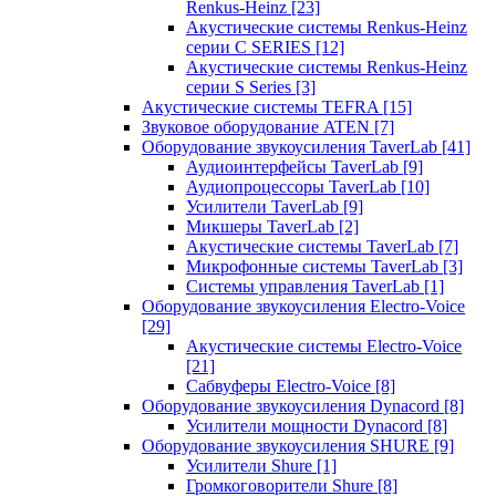
Renkus-Heinz
[23]
Акустические системы Renkus-Heinz
серии C SERIES
[12]
Акустические системы Renkus-Heinz
серии S Series
[3]
Акустические системы TEFRA
[15]
Звуковое оборудование ATEN
[7]
Оборудование звукоусиления TaverLab
[41]
Аудиоинтерфейсы TaverLab
[9]
Аудиопроцессоры TaverLab
[10]
Усилители TaverLab
[9]
Микшеры TaverLab
[2]
Акустические системы TaverLab
[7]
Микрофонные системы TaverLab
[3]
Системы управления TaverLab
[1]
Оборудование звукоусиления Electro-Voice
[29]
Акустические системы Electro-Voice
[21]
Сабвуферы Electro-Voice
[8]
Оборудование звукоусиления Dynacord
[8]
Усилители мощности Dynacord
[8]
Оборудование звукоусиления SHURE
[9]
Усилители Shure
[1]
Громкоговорители Shure
[8]