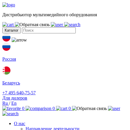
Дистрибьютор мультимедийного оборудования
Каталог
Россия
Беларусь
+7 495 640-75-57
Для дилеров
Ru
/
En
0
0
0
О нас
Направление деятельности