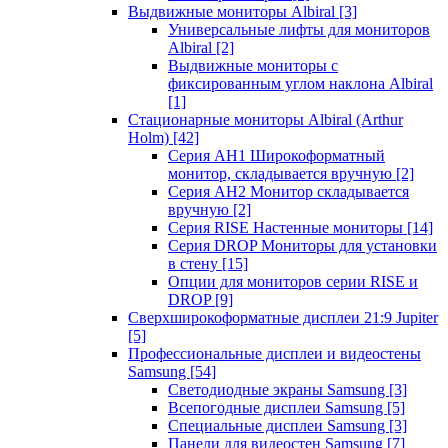
Выдвижные мониторы Albiral
[3]
Универсальные лифты для мониторов
Albiral
[2]
Выдвижные мониторы с
фиксированным углом наклона Albiral
[1]
Стационарные мониторы Albiral (Arthur
Holm)
[42]
Серия AH1 Широкоформатный
монитор, складывается вручную
[2]
Серия AH2 Монитор складывается
вручную
[2]
Серия RISE Настенные мониторы
[14]
Серия DROP Мониторы для установки
в стену
[15]
Опции для мониторов серии RISE и
DROP
[9]
Сверхширокоформатные дисплеи 21:9 Jupiter
[5]
Профессиональные дисплеи и видеостены
Samsung
[54]
Светодиодные экраны Samsung
[3]
Всепогодные дисплеи Samsung
[5]
Специальные дисплеи Samsung
[3]
Панели для видеостен Samsung
[7]