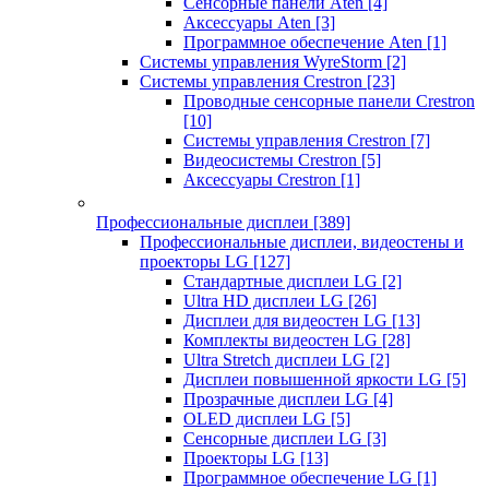
Сенсорные панели Aten
[4]
Аксессуары Aten
[3]
Программное обеспечение Aten
[1]
Системы управления WyreStorm
[2]
Системы управления Crestron
[23]
Проводные сенсорные панели Crestron
[10]
Системы управления Crestron
[7]
Видеосистемы Crestron
[5]
Аксессуары Crestron
[1]
Профессиональные дисплеи
[389]
Профессиональные дисплеи, видеостены и
проекторы LG
[127]
Стандартные дисплеи LG
[2]
Ultra HD дисплеи LG
[26]
Дисплеи для видеостен LG
[13]
Комплекты видеостен LG
[28]
Ultra Stretch дисплеи LG
[2]
Дисплеи повышенной яркости LG
[5]
Прозрачные дисплеи LG
[4]
OLED дисплеи LG
[5]
Сенсорные дисплеи LG
[3]
Проекторы LG
[13]
Программное обеспечение LG
[1]