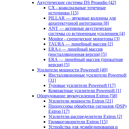
Акустические системы DS Proaudio
[42]
CX - коаксиальные точечные
источники
[15]
PILLAR — звуковые колонны для
архитектурной интеграции
[8]
ANT — активные акустические
системы со встроенным усилением
[4]
Monitor - сценические мониторы
[3]
TAURA — линейный массив
[2]
ERA-i — линейный массив
(инсталляционная версия)
[5]
ERA — линейный массив (прокатная
версия)
[5]
Усилители мощности Powersoft
[49]
Инсталляционные усилители Powersoft
[31]
Туровые усилители Powersoft
[17]
Компактные усилители Powersoft
[1]
Оборудование звукоусиления Extron
[58]
Усилители мощности Extron
[21]
Процессоры обработки сигналов (DSP)
Extron
[17]
Усилители-распределители Extron
[2]
Громкоговорители Extron
[15]
Устройства для деэмбедирования и