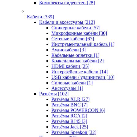
Комплекты видеостен
[28]
Кабели
[339]
Кабели и аксессуары
[212]
Спикерные кабели
[57]
Микрофонные кабели
[30]
Сетевые кабели
[67]
Инструментальный кабель
[1]
Аудиокабели
[3]
Кабельные оплетки
[1]
Коаксиальные кабели
[2]
HDMI кабели
[25]
Интерфейсные кабели
[14]
USB кабели / удлинители
[10]
Силовые кабели
[1]
Аксессуары
[1]
Разъёмы
[102]
Разъёмы XLR
[27]
Разъёмы BNC
[7]
Разъёмы POWERCON
[6]
Разъёмы RCA
[2]
Разъёмы RJ45
[3]
Разъёмы Jack
[25]
Разъёмы Speakon
[32]