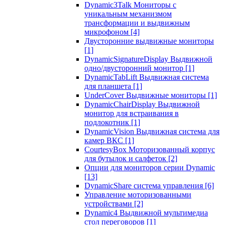
Dynamic3Talk Мониторы с
уникальным механизмом
трансформации и выдвижным
микрофоном
[4]
Двусторонние выдвижные мониторы
[1]
DynamicSignatureDisplay Выдвижной
одно/двусторонний монитор
[1]
DynamicTabLift Выдвижная система
для планшета
[1]
UnderCover Выдвижные мониторы
[1]
DynamicChairDisplay Выдвижной
монитор для встраивания в
подлокотник
[1]
DynamicVision Выдвижная система для
камер ВКС
[1]
CourtesyBox Моторизованный корпус
для бутылок и салфеток
[2]
Опции для мониторов серии Dynamic
[13]
DynamicShare система управления
[6]
Управление моторизованными
устройствами
[2]
Dynamic4 Выдвижной мультимедиа
стол переговоров
[1]