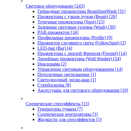
Световое оборудование
[243]
Гибридные прожекторы BeamSpotWash
[31]
Прожекторы с узким лучом (Beam)
[26]
Точечные прожекторы (Spot)
[15]
Заливные световые головы (Wash)
[39]
PAR-прожектор
[34]
Профильные прожекторы (Profile)
[9]
Прожектор следящего света (FollowSpot)
[2]
LED-бар (Bar)
[4]
Прожекторы с линзой Френеля (Fresnel)
[14]
Линейные прожекторы (Wall Washer)
[24]
Циклорама
[2]
Управление световым оборудованием
[14]
Потолочные светильники
[1]
Светодиодный диско-шар
[1]
Стробоскопы
[8]
Аксессуары для светового оборудования
[19]
Сценические спецэффекты
[15]
Генераторы тумана
[7]
Сценические вентиляторы
[3]
Жидкости для спецэффектов
[5]