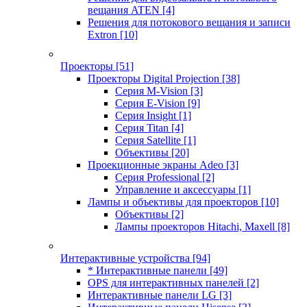
вещания ATEN
[4]
Решения для потокового вещания и записи
Extron
[10]
Проекторы
[51]
Проекторы Digital Projection
[38]
Серия M-Vision
[3]
Серия E-Vision
[9]
Серия Insight
[1]
Серия Titan
[4]
Серия Satellite
[1]
Объективы
[20]
Проекционные экраны Adeo
[3]
Серия Professional
[2]
Управление и аксессуары
[1]
Лампы и объективы для проекторов
[10]
Объективы
[2]
Лампы проекторов Hitachi, Maxell
[8]
Интерактивные устройства
[94]
* Интерактивные панели
[49]
OPS для интерактивных панелей
[2]
Интерактивные панели LG
[3]