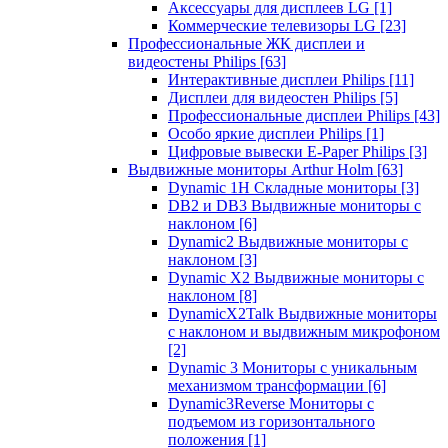
Аксессуары для дисплеев LG
[1]
Коммерческие телевизоры LG
[23]
Профессиональные ЖК дисплеи и
видеостены Philips
[63]
Интерактивные дисплеи Philips
[11]
Дисплеи для видеостен Philips
[5]
Профессиональные дисплеи Philips
[43]
Особо яркие дисплеи Philips
[1]
Цифровые вывески E-Paper Philips
[3]
Выдвижные мониторы Arthur Holm
[63]
Dynamic 1Н Складные мониторы
[3]
DB2 и DB3 Выдвижные мониторы с
наклоном
[6]
Dynamic2 Выдвижные мониторы с
наклоном
[3]
Dynamic X2 Выдвижные мониторы с
наклоном
[8]
DynamicX2Talk Выдвижные мониторы
с наклоном и выдвижным микрофоном
[2]
Dynamic 3 Мониторы с уникальным
механизмом трансформации
[6]
Dynamic3Reverse Мониторы с
подъемом из горизонтального
положения
[1]