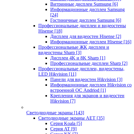
Витринные дисплеи Sumsung
[6]
Информационные дисплеи Samsung
[24]
Гостиничные дисплеи Samsung
[6]
Профессиональные дисплеи и видеостены
Hisense
[18]
Дисплеи для видеостен Hisense
[2]
Информационные дисплеи Hisense
[16]
Профессиональные ЖК дисплеи и
видеостены Sharp
[3]
Дисплеи 4K и 8K Sharp
[1]
Профессиональные дисплеи Sharp
[2]
Профессиональные дисплеи, видеостены,
LED Hikvision
[11]
Панели для видеостен Hikvision
[3]
Информационные дисплеи Hikvision со
встроенной ОС Andriod
[1]
Крепления для экранов и видеостен
Hikvision
[7]
Светодиодные экраны
[143]
Светодиодные экраны AET
[35]
Cерия Koala
[5]
Серия AT
[9]