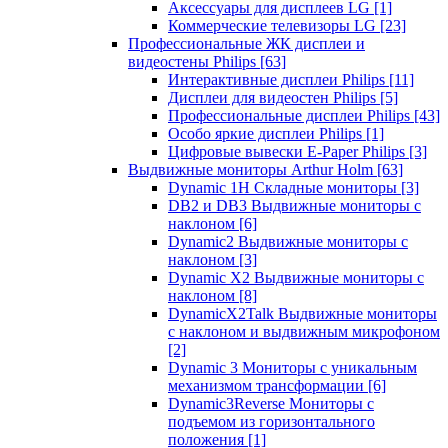
Аксессуары для дисплеев LG
[1]
Коммерческие телевизоры LG
[23]
Профессиональные ЖК дисплеи и
видеостены Philips
[63]
Интерактивные дисплеи Philips
[11]
Дисплеи для видеостен Philips
[5]
Профессиональные дисплеи Philips
[43]
Особо яркие дисплеи Philips
[1]
Цифровые вывески E-Paper Philips
[3]
Выдвижные мониторы Arthur Holm
[63]
Dynamic 1Н Складные мониторы
[3]
DB2 и DB3 Выдвижные мониторы с
наклоном
[6]
Dynamic2 Выдвижные мониторы с
наклоном
[3]
Dynamic X2 Выдвижные мониторы с
наклоном
[8]
DynamicX2Talk Выдвижные мониторы
с наклоном и выдвижным микрофоном
[2]
Dynamic 3 Мониторы с уникальным
механизмом трансформации
[6]
Dynamic3Reverse Мониторы с
подъемом из горизонтального
положения
[1]