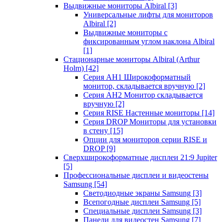
Выдвижные мониторы Albiral
[3]
Универсальные лифты для мониторов
Albiral
[2]
Выдвижные мониторы с
фиксированным углом наклона Albiral
[1]
Стационарные мониторы Albiral (Arthur
Holm)
[42]
Серия AH1 Широкоформатный
монитор, складывается вручную
[2]
Серия AH2 Монитор складывается
вручную
[2]
Серия RISE Настенные мониторы
[14]
Серия DROP Мониторы для установки
в стену
[15]
Опции для мониторов серии RISE и
DROP
[9]
Сверхширокоформатные дисплеи 21:9 Jupiter
[5]
Профессиональные дисплеи и видеостены
Samsung
[54]
Светодиодные экраны Samsung
[3]
Всепогодные дисплеи Samsung
[5]
Специальные дисплеи Samsung
[3]
Панели для видеостен Samsung
[7]