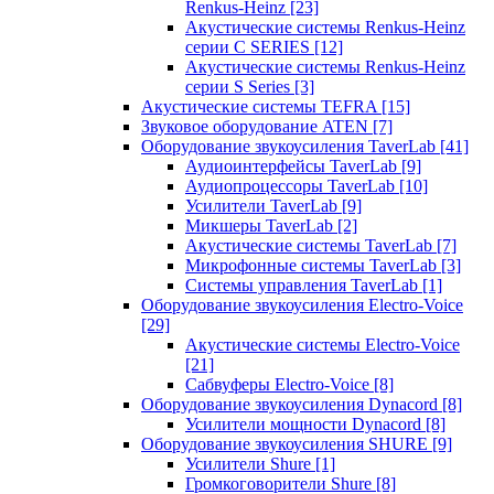
Renkus-Heinz
[23]
Акустические системы Renkus-Heinz
серии C SERIES
[12]
Акустические системы Renkus-Heinz
серии S Series
[3]
Акустические системы TEFRA
[15]
Звуковое оборудование ATEN
[7]
Оборудование звукоусиления TaverLab
[41]
Аудиоинтерфейсы TaverLab
[9]
Аудиопроцессоры TaverLab
[10]
Усилители TaverLab
[9]
Микшеры TaverLab
[2]
Акустические системы TaverLab
[7]
Микрофонные системы TaverLab
[3]
Системы управления TaverLab
[1]
Оборудование звукоусиления Electro-Voice
[29]
Акустические системы Electro-Voice
[21]
Сабвуферы Electro-Voice
[8]
Оборудование звукоусиления Dynacord
[8]
Усилители мощности Dynacord
[8]
Оборудование звукоусиления SHURE
[9]
Усилители Shure
[1]
Громкоговорители Shure
[8]