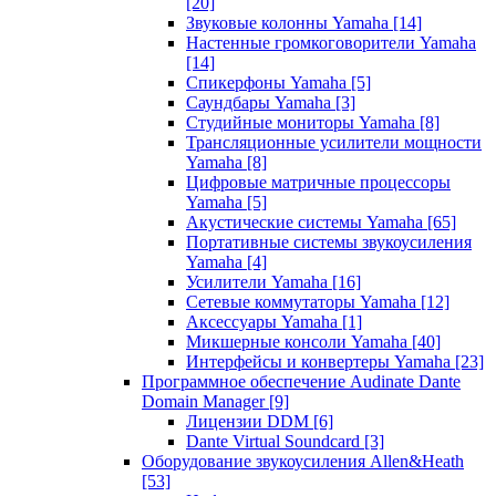
[20]
Звуковые колонны Yamaha
[14]
Настенные громкоговорители Yamaha
[14]
Спикерфоны Yamaha
[5]
Саундбары Yamaha
[3]
Студийные мониторы Yamaha
[8]
Трансляционные усилители мощности
Yamaha
[8]
Цифровые матричные процессоры
Yamaha
[5]
Акустические системы Yamaha
[65]
Портативные системы звукоусиления
Yamaha
[4]
Усилители Yamaha
[16]
Сетевые коммутаторы Yamaha
[12]
Аксессуары Yamaha
[1]
Микшерные консоли Yamaha
[40]
Интерфейсы и конвертеры Yamaha
[23]
Программное обеспечение Audinate Dante
Domain Manager
[9]
Лицензии DDM
[6]
Dante Virtual Soundcard
[3]
Оборудование звукоусиления Allen&Heath
[53]