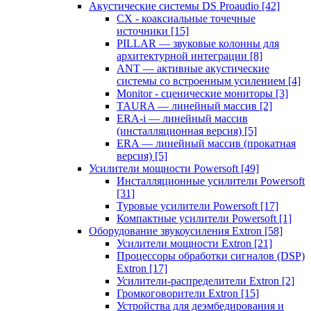
Акустические системы DS Proaudio
[42]
CX - коаксиальные точечные
источники
[15]
PILLAR — звуковые колонны для
архитектурной интеграции
[8]
ANT — активные акустические
системы со встроенным усилением
[4]
Monitor - сценические мониторы
[3]
TAURA — линейный массив
[2]
ERA-i — линейный массив
(инсталляционная версия)
[5]
ERA — линейный массив (прокатная
версия)
[5]
Усилители мощности Powersoft
[49]
Инсталляционные усилители Powersoft
[31]
Туровые усилители Powersoft
[17]
Компактные усилители Powersoft
[1]
Оборудование звукоусиления Extron
[58]
Усилители мощности Extron
[21]
Процессоры обработки сигналов (DSP)
Extron
[17]
Усилители-распределители Extron
[2]
Громкоговорители Extron
[15]
Устройства для деэмбедирования и