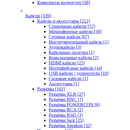
Комплекты видеостен
[28]
Кабели
[339]
Кабели и аксессуары
[212]
Спикерные кабели
[57]
Микрофонные кабели
[30]
Сетевые кабели
[67]
Инструментальный кабель
[1]
Аудиокабели
[3]
Кабельные оплетки
[1]
Коаксиальные кабели
[2]
HDMI кабели
[25]
Интерфейсные кабели
[14]
USB кабели / удлинители
[10]
Силовые кабели
[1]
Аксессуары
[1]
Разъёмы
[102]
Разъёмы XLR
[27]
Разъёмы BNC
[7]
Разъёмы POWERCON
[6]
Разъёмы RCA
[2]
Разъёмы RJ45
[3]
Разъёмы Jack
[25]
Разъёмы Speakon
[32]