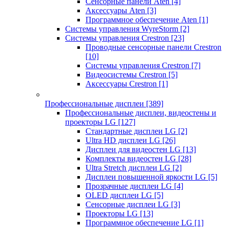
Сенсорные панели Aten
[4]
Аксессуары Aten
[3]
Программное обеспечение Aten
[1]
Системы управления WyreStorm
[2]
Системы управления Crestron
[23]
Проводные сенсорные панели Crestron
[10]
Системы управления Crestron
[7]
Видеосистемы Crestron
[5]
Аксессуары Crestron
[1]
Профессиональные дисплеи
[389]
Профессиональные дисплеи, видеостены и
проекторы LG
[127]
Стандартные дисплеи LG
[2]
Ultra HD дисплеи LG
[26]
Дисплеи для видеостен LG
[13]
Комплекты видеостен LG
[28]
Ultra Stretch дисплеи LG
[2]
Дисплеи повышенной яркости LG
[5]
Прозрачные дисплеи LG
[4]
OLED дисплеи LG
[5]
Сенсорные дисплеи LG
[3]
Проекторы LG
[13]
Программное обеспечение LG
[1]