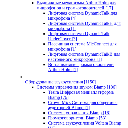
Выдвижные механизмы Arthur Holm для
микрофонов и громкоговорителей
[17]
Лифтовая система DynamicTalk для
микрофона
[4]
Лифтовая система DynamicTalkH для
микрофона
[1]
Лифтовая система DynamicTalk
UnderCover
[3]
Пассивная система MicConnect для
микрофона
[1]
Лифтовая система DynamicTalkB для
настольного микрофона
[1]
Встраиваемые громкоговорители
Arthur Holm
[1]
Оборудование звукоусиления
[1150]
Системы управления звуком Biamp
[186]
Tesira Цифровая медиаплатформа
Biamp
[76]
Crowd Mics Система для общения с
аудиторией Biamp
[1]
Система управления Biamp
[16]
Громкоговорители Biamp
[53]
Система звукоусиления Voltera Biamp