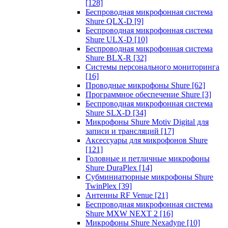
[128]
Беспроводная микрофонная система
Shure QLX-D
[9]
Беспроводная микрофонная система
Shure ULX-D
[10]
Беспроводная микрофонная система
Shure BLX-R
[32]
Системы персонального мониторинга
[16]
Проводные микрофоны Shure
[62]
Программное обеспечение Shure
[3]
Беспроводная микрофонная система
Shure SLX-D
[34]
Микрофоны Shure Motiv Digital для
записи и трансляций
[17]
Аксессуары для микрофонов Shure
[121]
Головные и петличные микрофоны
Shure DuraPlex
[14]
Субминиатюрные микрофоны Shure
TwinPlex
[39]
Антенны RF Venue
[21]
Беспроводная микрофонная система
Shure MXW NEXT 2
[16]
Микрофоны Shure Nexadyne
[10]