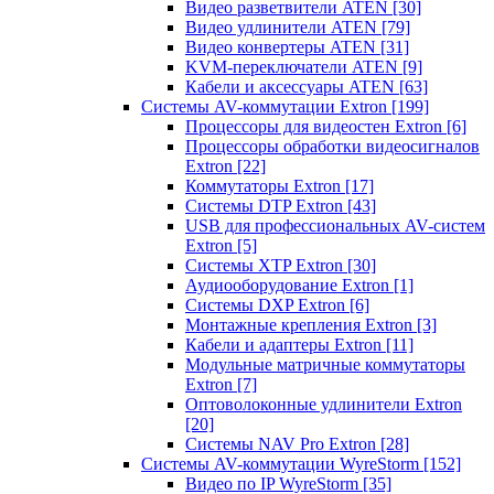
Видео разветвители ATEN
[30]
Видео удлинители ATEN
[79]
Видео конвертеры ATEN
[31]
KVM-переключатели ATEN
[9]
Кабели и аксессуары ATEN
[63]
Системы AV-коммутации Extron
[199]
Процессоры для видеостен Extron
[6]
Процессоры обработки видеосигналов
Extron
[22]
Коммутаторы Extron
[17]
Системы DTP Extron
[43]
USB для профессиональных AV-систем
Extron
[5]
Системы XTP Extron
[30]
Аудиооборудование Extron
[1]
Системы DXP Extron
[6]
Монтажные крепления Extron
[3]
Кабели и адаптеры Extron
[11]
Модульные матричные коммутаторы
Extron
[7]
Оптоволоконные удлинители Extron
[20]
Системы NAV Pro Extron
[28]
Системы AV-коммутации WyreStorm
[152]
Видео по IP WyreStorm
[35]