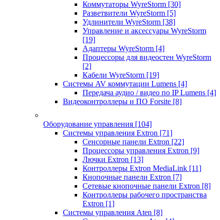
Коммутаторы WyreStorm
[30]
Разветвители WyreStorm
[5]
Удлинители WyreStorm
[38]
Управление и аксессуары WyreStorm
[19]
Адаптеры WyreStorm
[4]
Процессоры для видеостен WyreStorm
[2]
Кабели WyreStorm
[19]
Системы AV коммутации Lumens
[4]
Передача аудио / видео по IP Lumens
[4]
Видеоконтроллеры и ПО Forsite
[8]
Оборудование управления
[104]
Системы управления Extron
[71]
Сенсорные панели Extron
[22]
Процессоры управления Extron
[9]
Лючки Extron
[13]
Контроллеры Extron MediaLink
[11]
Кнопочные панели Extron
[7]
Сетевые кнопочные панели Extron
[8]
Контроллеры рабочего пространства
Extron
[1]
Системы управления Aten
[8]