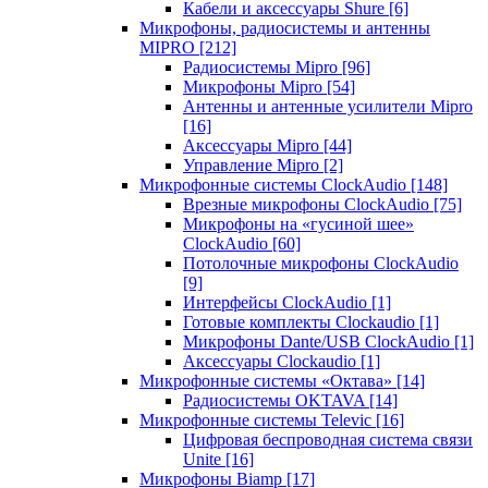
Кабели и аксессуары Shure
[6]
Микрофоны, радиосистемы и антенны
MIPRO
[212]
Радиосистемы Mipro
[96]
Микрофоны Mipro
[54]
Антенны и антенные усилители Mipro
[16]
Аксессуары Mipro
[44]
Управление Mipro
[2]
Микрофонные системы ClockAudio
[148]
Врезные микрофоны ClockAudio
[75]
Микрофоны на «гусиной шее»
ClockAudio
[60]
Потолочные микрофоны ClockAudio
[9]
Интерфейсы ClockAudio
[1]
Готовые комплекты Clockaudio
[1]
Микрофоны Dante/USB ClockAudio
[1]
Аксессуары Clockaudio
[1]
Микрофонные системы «Октава»
[14]
Радиосистемы OKTAVA
[14]
Микрофонные системы Televic
[16]
Цифровая беспроводная система связи
Unite
[16]
Микрофоны Biamp
[17]