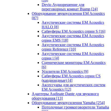
[16]
Devio Аудиорешение для
переговорных комнат Biamp
[24]
Оборудование звукоусиления EM Acoustics
[87]
Акустические системы EM Acoustics
HALO
[8]
Сабвуферы EM Acoustics серии S
[16]
Акустические системы EM Acoustics
серии EMS
[18]
Акустические системы EM Acoustics
серии Reference
[10]
Акустические системы EM Acoustics
серии i
[4]
Сценические мониторы EM Acoustics
[6]
Усилители EM Acoustics
[9]
Сабвуферы EM Acoustics серии CS
(кардиоидные)
[4]
Аксессуары для акустических систем
EM Acoustics
[12]
Адаптеры Audinate Dante для звукового
оборудования
[13]
Оборудование звукоусиления Yamaha
[254]
Потолочные громкоговорители Yamaha