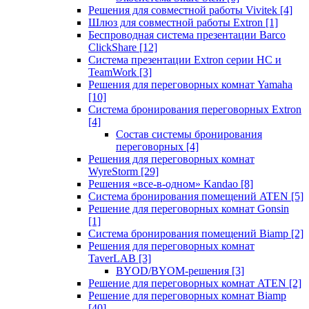
Решения для совместной работы Vivitek
[4]
Шлюз для совместной работы Extron
[1]
Беспроводная система презентации Barco
ClickShare
[12]
Система презентации Extron серии HC и
TeamWork
[3]
Решения для переговорных комнат Yamaha
[10]
Система бронирования переговорных Extron
[4]
Состав системы бронирования
переговорных
[4]
Решения для переговорных комнат
WyreStorm
[29]
Решения «все-в-одном» Kandao
[8]
Система бронирования помещений ATEN
[5]
Решение для переговорных комнат Gonsin
[1]
Система бронирования помещений Biamp
[2]
Решения для переговорных комнат
TaverLAB
[3]
BYOD/BYOM-решения
[3]
Решение для переговорных комнат ATEN
[2]
Решение для переговорных комнат Biamp
[40]