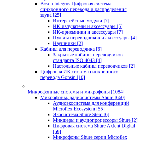
Bosch Integrus Цифровая система
синхронного перевода и распределения
звука
[25]
Интерфейсные модули
[7]
ИК-излучатели и аксессуары
[5]
ИК-приемники и аксессуары
[7]
Пульты переводчиков и аксессуары
[4]
Наушники
[2]
Кабины для переводчика
[6]
Закрытые кабины переводчиков
стандарта ISO 4043
[4]
Настольные кабины переводчиков
[2]
Цифровая ИК система синхронного
перевода Gonsin
[10]
Микрофонные системы и микрофоны
[1084]
Микрофоны, радиосистемы Shure
[660]
Аудиоэкосистема для конференций
Microflex Ecosystem
[55]
Экосистема Shure Stem
[6]
Микшеры и аудиопроцессоры Shure
[2]
Цифровая система Shure Axient Digital
[59]
Микрофоны Shure серии Microflex