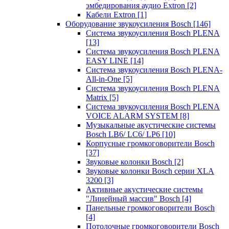
эмбедирования аудио Extron
[2]
Кабели Extron
[1]
Оборудование звукоусиления Bosch
[146]
Система звукоусиления Bosch PLENA
[13]
Система звукоусиления Bosch PLENA
EASY LINE
[14]
Система звукоусиления Bosch PLENA-
All-in-One
[5]
Система звукоусиления Bosch PLENA
Matrix
[5]
Система звукоусиления Bosch PLENA
VOICE ALARM SYSTEM
[8]
Музыкальные акустические системы
Bosch LB6/ LC6/ LP6
[10]
Корпусные громкоговорители Bosch
[37]
Звуковые колонки Bosch
[2]
Звуковые колонки Bosch серии XLA
3200
[3]
Активные акустические системы
"Линейный массив" Bosch
[4]
Панельные громкоговорители Bosch
[4]
Потолочные громкоговорители Bosch