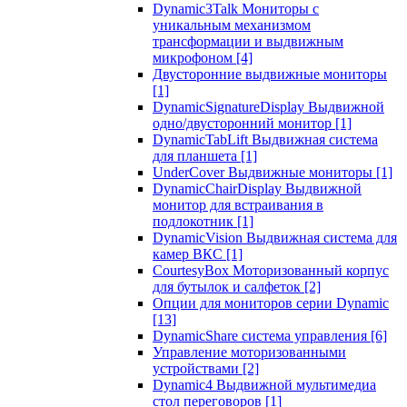
Dynamic3Talk Мониторы с
уникальным механизмом
трансформации и выдвижным
микрофоном
[4]
Двусторонние выдвижные мониторы
[1]
DynamicSignatureDisplay Выдвижной
одно/двусторонний монитор
[1]
DynamicTabLift Выдвижная система
для планшета
[1]
UnderCover Выдвижные мониторы
[1]
DynamicChairDisplay Выдвижной
монитор для встраивания в
подлокотник
[1]
DynamicVision Выдвижная система для
камер ВКС
[1]
CourtesyBox Моторизованный корпус
для бутылок и салфеток
[2]
Опции для мониторов серии Dynamic
[13]
DynamicShare система управления
[6]
Управление моторизованными
устройствами
[2]
Dynamic4 Выдвижной мультимедиа
стол переговоров
[1]