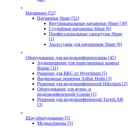
Наушники
[52]
Наушники Shure
[52]
Внутриканальные наушники Shure
[39]
Студийные наушники Shure
[6]
Профессиональные гарнитуры Shure
[1]
Аксессуары для наушников Shure
[6]
Оборудование для видеоконференцсвязи
[45]
Аудиорешение для переговорных комнат
Biamp
[31]
Решение для ВКС от WyreStorm
[5]
Выдвижные решения Arthur Holm
[3]
Решения для видеоконференций Hikvision
[2]
Оборудование для аудио- и
видеоконференций Gonsin
[1]
Решения для видеоконференций TaverLAB
[3]
Шоу-оборудование
[5]
Медиасерверы
[5]