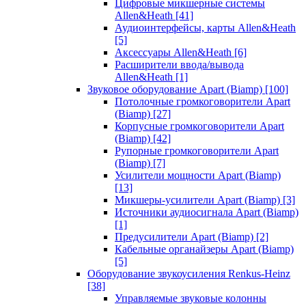
Цифровые микшерные системы
Allen&Heath
[41]
Аудиоинтерфейсы, карты Allen&Heath
[5]
Аксессуары Allen&Heath
[6]
Расширители ввода/вывода
Allen&Heath
[1]
Звуковое оборудование Apart (Biamp)
[100]
Потолочные громкоговорители Apart
(Biamp)
[27]
Корпусные громкоговорители Apart
(Biamp)
[42]
Рупорные громкоговорители Apart
(Biamp)
[7]
Усилители мощности Apart (Biamp)
[13]
Микшеры-усилители Apart (Biamp)
[3]
Источники аудиосигнала Apart (Biamp)
[1]
Предусилители Apart (Biamp)
[2]
Кабельные органайзеры Apart (Biamp)
[5]
Оборудование звукоусиления Renkus-Heinz
[38]
Управляемые звуковые колонны