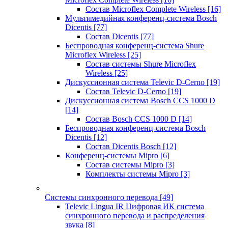
Состав Microflex Complete Wireless
[16]
Мультимедийная конференц-система Bosch
Dicentis
[77]
Состав Dicentis
[77]
Беспроводная конференц-система Shure
Microflex Wireless
[25]
Состав системы Shure Microflex
Wireless
[25]
Дискуссионная система Televic D-Cerno
[19]
Состав Televic D-Cerno
[19]
Дискуссионная система Bosch CCS 1000 D
[14]
Состав Bosch CCS 1000 D
[14]
Беспроводная конференц-система Bosch
Dicentis
[12]
Состав Dicentis Bosch
[12]
Конференц-системы Mipro
[6]
Состав системы Mipro
[3]
Комплекты системы Mipro
[3]
Системы синхронного перевода
[49]
Televic Lingua IR Цифровая ИК система
синхронного перевода и распределения
звука
[8]