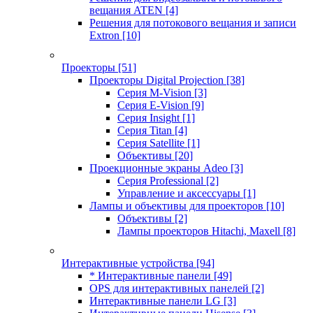
вещания ATEN
[4]
Решения для потокового вещания и записи
Extron
[10]
Проекторы
[51]
Проекторы Digital Projection
[38]
Серия M-Vision
[3]
Серия E-Vision
[9]
Серия Insight
[1]
Серия Titan
[4]
Серия Satellite
[1]
Объективы
[20]
Проекционные экраны Adeo
[3]
Серия Professional
[2]
Управление и аксессуары
[1]
Лампы и объективы для проекторов
[10]
Объективы
[2]
Лампы проекторов Hitachi, Maxell
[8]
Интерактивные устройства
[94]
* Интерактивные панели
[49]
OPS для интерактивных панелей
[2]
Интерактивные панели LG
[3]