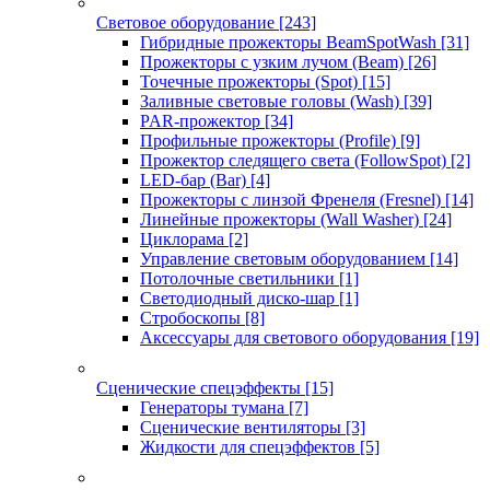
Световое оборудование
[243]
Гибридные прожекторы BeamSpotWash
[31]
Прожекторы с узким лучом (Beam)
[26]
Точечные прожекторы (Spot)
[15]
Заливные световые головы (Wash)
[39]
PAR-прожектор
[34]
Профильные прожекторы (Profile)
[9]
Прожектор следящего света (FollowSpot)
[2]
LED-бар (Bar)
[4]
Прожекторы с линзой Френеля (Fresnel)
[14]
Линейные прожекторы (Wall Washer)
[24]
Циклорама
[2]
Управление световым оборудованием
[14]
Потолочные светильники
[1]
Светодиодный диско-шар
[1]
Стробоскопы
[8]
Аксессуары для светового оборудования
[19]
Сценические спецэффекты
[15]
Генераторы тумана
[7]
Сценические вентиляторы
[3]
Жидкости для спецэффектов
[5]