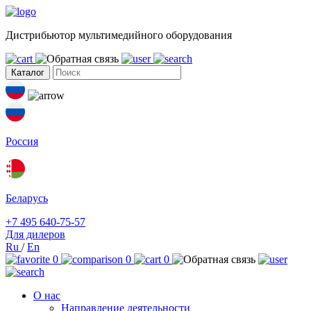
Дистрибьютор мультимедийного оборудования
Каталог
Россия
Беларусь
+7 495 640-75-57
Для дилеров
Ru
/
En
0
0
0
О нас
Направление деятельности