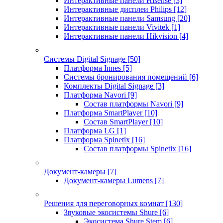
Интерактивные панели Hisense
[3]
Интерактивные дисплеи Philips
[12]
Интерактивные панели Samsung
[20]
Интерактивные панели Vivitek
[1]
Интерактивные панели Hikvision
[4]
Системы Digital Signage
[50]
Платформа Innes
[5]
Системы бронирования помещений
[6]
Комплекты Digital Signage
[3]
Платформа Navori
[9]
Состав платформы Navori
[9]
Платформа SmartPlayer
[10]
Состав SmartPlayer
[10]
Платформа LG
[1]
Платформа Spinetix
[16]
Состав платформы Spinetix
[16]
Документ-камеры
[7]
Документ-камеры Lumens
[7]
Решения для переговорных комнат
[130]
Звуковые экосистемы Shure
[6]
Экосистема Shure Stem
[6]