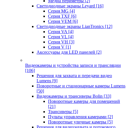
Медиа периметры
[2]
Светодиодные экраны Leyard
[16]
Серия MG
[4]
Серия TXF
[6]
Серия VEM
[6]
Светодиодные экраны LianTronics
[12]
Серия VA
[4]
Серия VL
[4]
Серия VH
[3]
Серия V
[1]
Аксессуары для LED панелей
[2]
Видеокамеры и устройства записи и трансляции
[106]
Решения для захвата и передачи видео
Lumens
[9]
Поворотные и стационарные камеры Lumens
[50]
Видеокамеры и трансиверы Bolin
[33]
Поворотные камеры для помещений
[21]
Трансиверы
[5]
Пульты управления камерами
[2]
Поворотные уличные камеры
[5]
Решения для видеозахвата и потокового