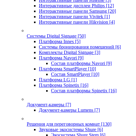
Интерактивные панели Hisense
[3]
Интерактивные дисплеи Philips
[12]
Интерактивные панели Samsung
[20]
Интерактивные панели Vivitek
[1]
Интерактивные панели Hikvision
[4]
Системы Digital Signage
[50]
Платформа Innes
[5]
Системы бронирования помещений
[6]
Комплекты Digital Signage
[3]
Платформа Navori
[9]
Состав платформы Navori
[9]
Платформа SmartPlayer
[10]
Состав SmartPlayer
[10]
Платформа LG
[1]
Платформа Spinetix
[16]
Состав платформы Spinetix
[16]
Документ-камеры
[7]
Документ-камеры Lumens
[7]
Решения для переговорных комнат
[130]
Звуковые экосистемы Shure
[6]
Экосистема Shure Stem
[6]