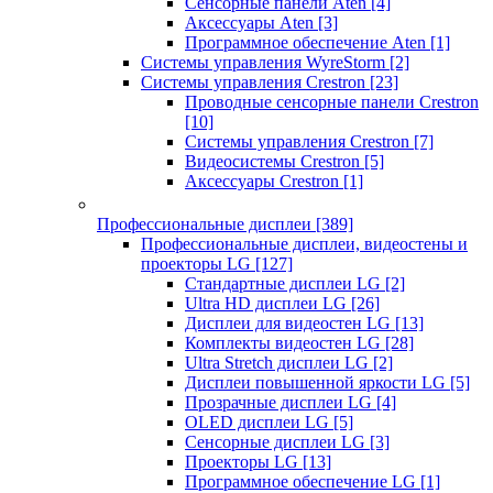
Сенсорные панели Aten
[4]
Аксессуары Aten
[3]
Программное обеспечение Aten
[1]
Системы управления WyreStorm
[2]
Системы управления Crestron
[23]
Проводные сенсорные панели Crestron
[10]
Системы управления Crestron
[7]
Видеосистемы Crestron
[5]
Аксессуары Crestron
[1]
Профессиональные дисплеи
[389]
Профессиональные дисплеи, видеостены и
проекторы LG
[127]
Стандартные дисплеи LG
[2]
Ultra HD дисплеи LG
[26]
Дисплеи для видеостен LG
[13]
Комплекты видеостен LG
[28]
Ultra Stretch дисплеи LG
[2]
Дисплеи повышенной яркости LG
[5]
Прозрачные дисплеи LG
[4]
OLED дисплеи LG
[5]
Сенсорные дисплеи LG
[3]
Проекторы LG
[13]
Программное обеспечение LG
[1]