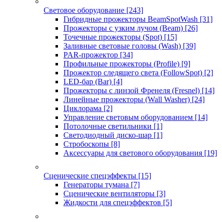
Световое оборудование
[243]
Гибридные прожекторы BeamSpotWash
[31]
Прожекторы с узким лучом (Beam)
[26]
Точечные прожекторы (Spot)
[15]
Заливные световые головы (Wash)
[39]
PAR-прожектор
[34]
Профильные прожекторы (Profile)
[9]
Прожектор следящего света (FollowSpot)
[2]
LED-бар (Bar)
[4]
Прожекторы с линзой Френеля (Fresnel)
[14]
Линейные прожекторы (Wall Washer)
[24]
Циклорама
[2]
Управление световым оборудованием
[14]
Потолочные светильники
[1]
Светодиодный диско-шар
[1]
Стробоскопы
[8]
Аксессуары для светового оборудования
[19]
Сценические спецэффекты
[15]
Генераторы тумана
[7]
Сценические вентиляторы
[3]
Жидкости для спецэффектов
[5]