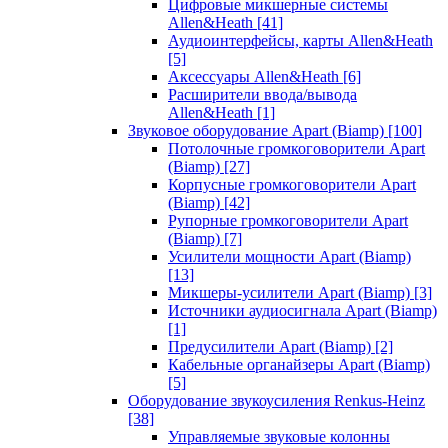
Цифровые микшерные системы
Allen&Heath
[41]
Аудиоинтерфейсы, карты Allen&Heath
[5]
Аксессуары Allen&Heath
[6]
Расширители ввода/вывода
Allen&Heath
[1]
Звуковое оборудование Apart (Biamp)
[100]
Потолочные громкоговорители Apart
(Biamp)
[27]
Корпусные громкоговорители Apart
(Biamp)
[42]
Рупорные громкоговорители Apart
(Biamp)
[7]
Усилители мощности Apart (Biamp)
[13]
Микшеры-усилители Apart (Biamp)
[3]
Источники аудиосигнала Apart (Biamp)
[1]
Предусилители Apart (Biamp)
[2]
Кабельные органайзеры Apart (Biamp)
[5]
Оборудование звукоусиления Renkus-Heinz
[38]
Управляемые звуковые колонны