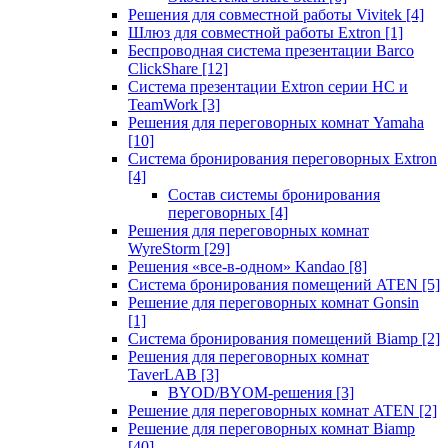
Решения для совместной работы Vivitek
[4]
Шлюз для совместной работы Extron
[1]
Беспроводная система презентации Barco
ClickShare
[12]
Система презентации Extron серии HC и
TeamWork
[3]
Решения для переговорных комнат Yamaha
[10]
Система бронирования переговорных Extron
[4]
Состав системы бронирования
переговорных
[4]
Решения для переговорных комнат
WyreStorm
[29]
Решения «все-в-одном» Kandao
[8]
Система бронирования помещений ATEN
[5]
Решение для переговорных комнат Gonsin
[1]
Система бронирования помещений Biamp
[2]
Решения для переговорных комнат
TaverLAB
[3]
BYOD/BYOM-решения
[3]
Решение для переговорных комнат ATEN
[2]
Решение для переговорных комнат Biamp
[40]