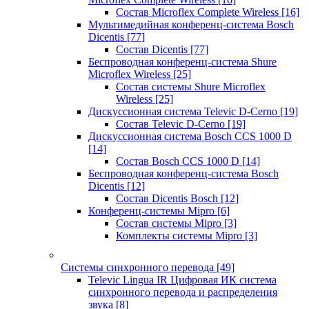
Состав Microflex Complete Wireless
[16]
Мультимедийная конференц-система Bosch
Dicentis
[77]
Состав Dicentis
[77]
Беспроводная конференц-система Shure
Microflex Wireless
[25]
Состав системы Shure Microflex
Wireless
[25]
Дискуссионная система Televic D-Cerno
[19]
Состав Televic D-Cerno
[19]
Дискуссионная система Bosch CCS 1000 D
[14]
Состав Bosch CCS 1000 D
[14]
Беспроводная конференц-система Bosch
Dicentis
[12]
Состав Dicentis Bosch
[12]
Конференц-системы Mipro
[6]
Состав системы Mipro
[3]
Комплекты системы Mipro
[3]
Системы синхронного перевода
[49]
Televic Lingua IR Цифровая ИК система
синхронного перевода и распределения
звука
[8]