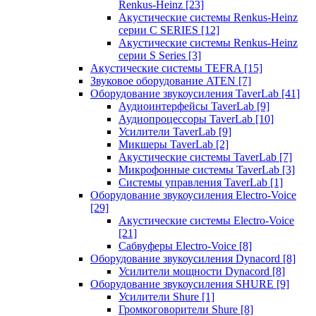
Renkus-Heinz
[23]
Акустические системы Renkus-Heinz
серии C SERIES
[12]
Акустические системы Renkus-Heinz
серии S Series
[3]
Акустические системы TEFRA
[15]
Звуковое оборудование ATEN
[7]
Оборудование звукоусиления TaverLab
[41]
Аудиоинтерфейсы TaverLab
[9]
Аудиопроцессоры TaverLab
[10]
Усилители TaverLab
[9]
Микшеры TaverLab
[2]
Акустические системы TaverLab
[7]
Микрофонные системы TaverLab
[3]
Системы управления TaverLab
[1]
Оборудование звукоусиления Electro-Voice
[29]
Акустические системы Electro-Voice
[21]
Сабвуферы Electro-Voice
[8]
Оборудование звукоусиления Dynacord
[8]
Усилители мощности Dynacord
[8]
Оборудование звукоусиления SHURE
[9]
Усилители Shure
[1]
Громкоговорители Shure
[8]