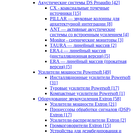
Акустические системы DS Proaudio
[42]
CX - коаксиальные точечные
источники
[15]
PILLAR — звуковые колонны для
архитектурной интеграции
[8]
ANT — активные акустические
системы со встроенным усилением
[4]
Monitor - сценические мониторы
[3]
TAURA — линейный массив
[2]
ERA-i — линейный массив
(инсталляционная версия)
[5]
ERA — линейный массив (прокатная
версия)
[5]
Усилители мощности Powersoft
[49]
Инсталляционные усилители Powersoft
[31]
Туровые усилители Powersoft
[17]
Компактные усилители Powersoft
[1]
Оборудование звукоусиления Extron
[58]
Усилители мощности Extron
[21]
Процессоры обработки сигналов (DSP)
Extron
[17]
Усилители-распределители Extron
[2]
Громкоговорители Extron
[15]
Устройства для деэмбедирования и