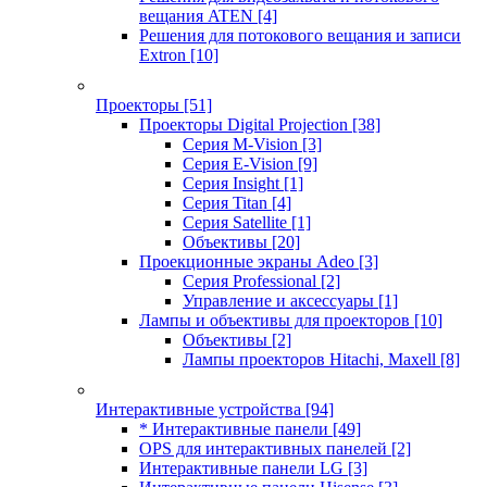
вещания ATEN
[4]
Решения для потокового вещания и записи
Extron
[10]
Проекторы
[51]
Проекторы Digital Projection
[38]
Серия M-Vision
[3]
Серия E-Vision
[9]
Серия Insight
[1]
Серия Titan
[4]
Серия Satellite
[1]
Объективы
[20]
Проекционные экраны Adeo
[3]
Серия Professional
[2]
Управление и аксессуары
[1]
Лампы и объективы для проекторов
[10]
Объективы
[2]
Лампы проекторов Hitachi, Maxell
[8]
Интерактивные устройства
[94]
* Интерактивные панели
[49]
OPS для интерактивных панелей
[2]
Интерактивные панели LG
[3]