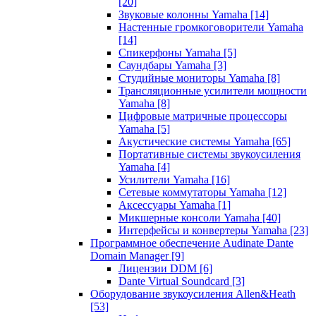
[20]
Звуковые колонны Yamaha
[14]
Настенные громкоговорители Yamaha
[14]
Спикерфоны Yamaha
[5]
Саундбары Yamaha
[3]
Студийные мониторы Yamaha
[8]
Трансляционные усилители мощности
Yamaha
[8]
Цифровые матричные процессоры
Yamaha
[5]
Акустические системы Yamaha
[65]
Портативные системы звукоусиления
Yamaha
[4]
Усилители Yamaha
[16]
Сетевые коммутаторы Yamaha
[12]
Аксессуары Yamaha
[1]
Микшерные консоли Yamaha
[40]
Интерфейсы и конвертеры Yamaha
[23]
Программное обеспечение Audinate Dante
Domain Manager
[9]
Лицензии DDM
[6]
Dante Virtual Soundcard
[3]
Оборудование звукоусиления Allen&Heath
[53]