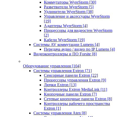
Коммутаторы WyreStorm
[30]
Разветвители WyreStorm
[5]
Удлинители WyreStorm
[38]
Управление и аксессуары WyreStorm
[19]
Адаптеры WyreStorm
[4]
Процессоры для видеостен WyreStorm
[2]
Кабели WyreStorm
[19]
Системы AV коммутации Lumens
[4]
Передача аудио / видео по IP Lumens
[4]
Видеоконтроллеры и ПО Forsite
[8]
Оборудование управления
[104]
Системы управления Extron
[71]
Сенсорные панели Extron
[22]
Процессоры управления Extron
[9]
Лючки Extron
[13]
Контроллеры Extron MediaLink
[11]
Кнопочные панели Extron
[7]
Сетевые кнопочные панели Extron
[8]
Контроллеры рабочего пространства
Extron
[1]
Системы управления Aten
[8]