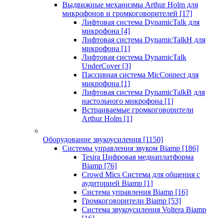
Выдвижные механизмы Arthur Holm для
микрофонов и громкоговорителей
[17]
Лифтовая система DynamicTalk для
микрофона
[4]
Лифтовая система DynamicTalkH для
микрофона
[1]
Лифтовая система DynamicTalk
UnderCover
[3]
Пассивная система MicConnect для
микрофона
[1]
Лифтовая система DynamicTalkB для
настольного микрофона
[1]
Встраиваемые громкоговорители
Arthur Holm
[1]
Оборудование звукоусиления
[1150]
Системы управления звуком Biamp
[186]
Tesira Цифровая медиаплатформа
Biamp
[76]
Crowd Mics Система для общения с
аудиторией Biamp
[1]
Система управления Biamp
[16]
Громкоговорители Biamp
[53]
Система звукоусиления Voltera Biamp