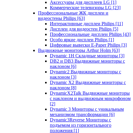
Аксессуары для дисплеев LG
[1]
Коммерческие телевизоры LG
[23]
Профессиональные ЖК дисплеи и
видеостены Philips
[63]
Интерактивные дисплеи Philips
[11]
Дисплеи для видеостен Philips
[5]
Профессиональные дисплеи Philips
[43]
Особо яркие дисплеи Philips
[1]
Цифровые вывески E-Paper Philips
[3]
Выдвижные мониторы Arthur Holm
[63]
Dynamic 1Н Складные мониторы
[3]
DB2 и DB3 Выдвижные мониторы с
наклоном
[6]
Dynamic2 Выдвижные мониторы с
наклоном
[3]
Dynamic X2 Выдвижные мониторы с
наклоном
[8]
DynamicX2Talk Выдвижные мониторы
с наклоном и выдвижным микрофоном
[2]
Dynamic 3 Мониторы с уникальным
механизмом трансформации
[6]
Dynamic3Reverse Мониторы с
подъемом из горизонтального
положения
[1]