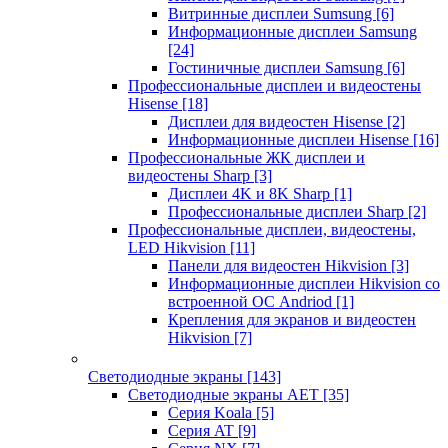
Витринные дисплеи Sumsung
[6]
Информационные дисплеи Samsung
[24]
Гостиничные дисплеи Samsung
[6]
Профессиональные дисплеи и видеостены
Hisense
[18]
Дисплеи для видеостен Hisense
[2]
Информационные дисплеи Hisense
[16]
Профессиональные ЖК дисплеи и
видеостены Sharp
[3]
Дисплеи 4K и 8K Sharp
[1]
Профессиональные дисплеи Sharp
[2]
Профессиональные дисплеи, видеостены,
LED Hikvision
[11]
Панели для видеостен Hikvision
[3]
Информационные дисплеи Hikvision со
встроенной ОС Andriod
[1]
Крепления для экранов и видеостен
Hikvision
[7]
Светодиодные экраны
[143]
Светодиодные экраны AET
[35]
Cерия Koala
[5]
Серия AT
[9]