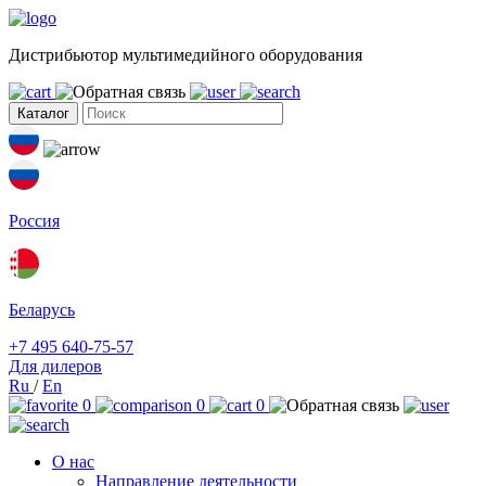
Дистрибьютор мультимедийного оборудования
Каталог
Россия
Беларусь
+7 495 640-75-57
Для дилеров
Ru
/
En
0
0
0
О нас
Направление деятельности