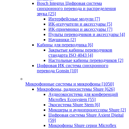
Bosch Integrus Цифровая система
синхронного перевода и распределения
звука
[25]
Интерфейсные модули
[7]
ИК-излучатели и аксессуары
[5]
ИК-приемники и аксессуары
[7]
Пульты переводчиков и аксессуары
[4]
Наушники
[2]
Кабины для переводчика
[6]
Закрытые кабины переводчиков
стандарта ISO 4043
[4]
Настольные кабины переводчиков
[2]
Цифровая ИК система синхронного
перевода Gonsin
[10]
Микрофонные системы и микрофоны
[1050]
Микрофоны, радиосистемы Shure
[626]
Аудиоэкосистема для конференций
Microflex Ecosystem
[55]
Экосистема Shure Stem
[6]
Микшеры и аудиопроцессоры Shure
[2]
Цифровая система Shure Axient Digital
[59]
Микрофоны Shure серии Microflex