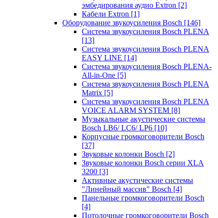
эмбедирования аудио Extron
[2]
Кабели Extron
[1]
Оборудование звукоусиления Bosch
[146]
Система звукоусиления Bosch PLENA
[13]
Система звукоусиления Bosch PLENA
EASY LINE
[14]
Система звукоусиления Bosch PLENA-
All-in-One
[5]
Система звукоусиления Bosch PLENA
Matrix
[5]
Система звукоусиления Bosch PLENA
VOICE ALARM SYSTEM
[8]
Музыкальные акустические системы
Bosch LB6/ LC6/ LP6
[10]
Корпусные громкоговорители Bosch
[37]
Звуковые колонки Bosch
[2]
Звуковые колонки Bosch серии XLA
3200
[3]
Активные акустические системы
"Линейный массив" Bosch
[4]
Панельные громкоговорители Bosch
[4]
Потолочные громкоговорители Bosch