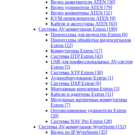
Видео разветвители ATEN
[30]
Видео удлинители ATEN
[79]
Видео конвертеры ATEN
[31]
KVM-переключатели ATEN
[9]
Кабели и аксессуары ATEN
[63]
Системы AV-коммутации Extron
[199]
Процессоры для видеостен Extron
[6]
Процессоры обработки видеосигналов
Extron
[22]
Коммутаторы Extron
[17]
Системы DTP Extron
[43]
USB для профессиональных AV-систем
Extron
[5]
Системы XTP Extron
[30]
Аудиооборудование Extron
[1]
Системы DXP Extron
[6]
Монтажные крепления Extron
[3]
Кабели и адаптеры Extron
[11]
Модульные матричные коммутаторы
Extron
[7]
Оптоволоконные удлинители Extron
[20]
Системы NAV Pro Extron
[28]
Системы AV-коммутации WyreStorm
[152]
Видео по IP WyreStorm
[35]