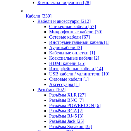
Комплекты видеостен
[28]
Кабели
[339]
Кабели и аксессуары
[212]
Спикерные кабели
[57]
Микрофонные кабели
[30]
Сетевые кабели
[67]
Инструментальный кабель
[1]
Аудиокабели
[3]
Кабельные оплетки
[1]
Коаксиальные кабели
[2]
HDMI кабели
[25]
Интерфейсные кабели
[14]
USB кабели / удлинители
[10]
Силовые кабели
[1]
Аксессуары
[1]
Разъёмы
[102]
Разъёмы XLR
[27]
Разъёмы BNC
[7]
Разъёмы POWERCON
[6]
Разъёмы RCA
[2]
Разъёмы RJ45
[3]
Разъёмы Jack
[25]
Разъёмы Speakon
[32]