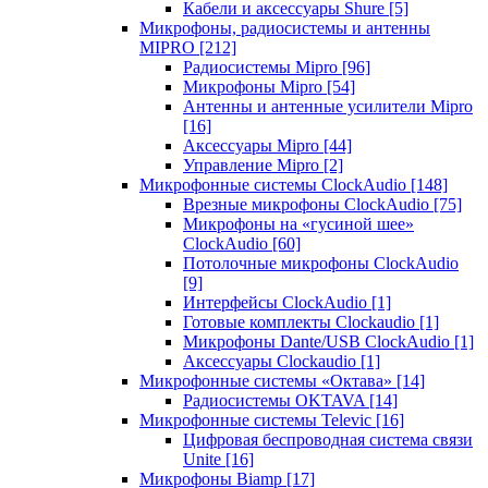
Кабели и аксессуары Shure
[5]
Микрофоны, радиосистемы и антенны
MIPRO
[212]
Радиосистемы Mipro
[96]
Микрофоны Mipro
[54]
Антенны и антенные усилители Mipro
[16]
Аксессуары Mipro
[44]
Управление Mipro
[2]
Микрофонные системы ClockAudio
[148]
Врезные микрофоны ClockAudio
[75]
Микрофоны на «гусиной шее»
ClockAudio
[60]
Потолочные микрофоны ClockAudio
[9]
Интерфейсы ClockAudio
[1]
Готовые комплекты Clockaudio
[1]
Микрофоны Dante/USB ClockAudio
[1]
Аксессуары Clockaudio
[1]
Микрофонные системы «Октава»
[14]
Радиосистемы OKTAVA
[14]
Микрофонные системы Televic
[16]
Цифровая беспроводная система связи
Unite
[16]
Микрофоны Biamp
[17]