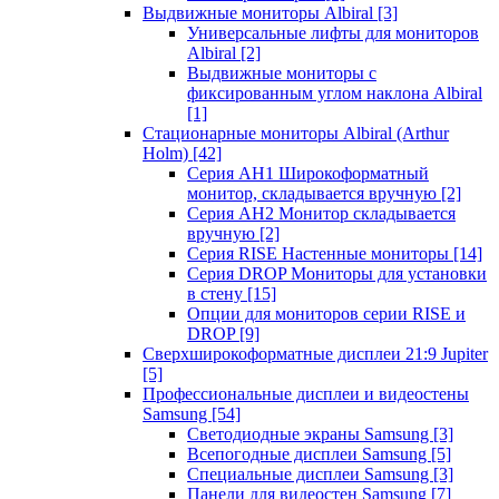
Выдвижные мониторы Albiral
[3]
Универсальные лифты для мониторов
Albiral
[2]
Выдвижные мониторы с
фиксированным углом наклона Albiral
[1]
Стационарные мониторы Albiral (Arthur
Holm)
[42]
Серия AH1 Широкоформатный
монитор, складывается вручную
[2]
Серия AH2 Монитор складывается
вручную
[2]
Серия RISE Настенные мониторы
[14]
Серия DROP Мониторы для установки
в стену
[15]
Опции для мониторов серии RISE и
DROP
[9]
Сверхширокоформатные дисплеи 21:9 Jupiter
[5]
Профессиональные дисплеи и видеостены
Samsung
[54]
Светодиодные экраны Samsung
[3]
Всепогодные дисплеи Samsung
[5]
Специальные дисплеи Samsung
[3]
Панели для видеостен Samsung
[7]