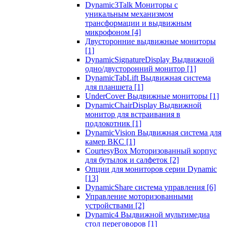
Dynamic3Talk Мониторы с
уникальным механизмом
трансформации и выдвижным
микрофоном
[4]
Двусторонние выдвижные мониторы
[1]
DynamicSignatureDisplay Выдвижной
одно/двусторонний монитор
[1]
DynamicTabLift Выдвижная система
для планшета
[1]
UnderCover Выдвижные мониторы
[1]
DynamicChairDisplay Выдвижной
монитор для встраивания в
подлокотник
[1]
DynamicVision Выдвижная система для
камер ВКС
[1]
CourtesyBox Моторизованный корпус
для бутылок и салфеток
[2]
Опции для мониторов серии Dynamic
[13]
DynamicShare система управления
[6]
Управление моторизованными
устройствами
[2]
Dynamic4 Выдвижной мультимедиа
стол переговоров
[1]