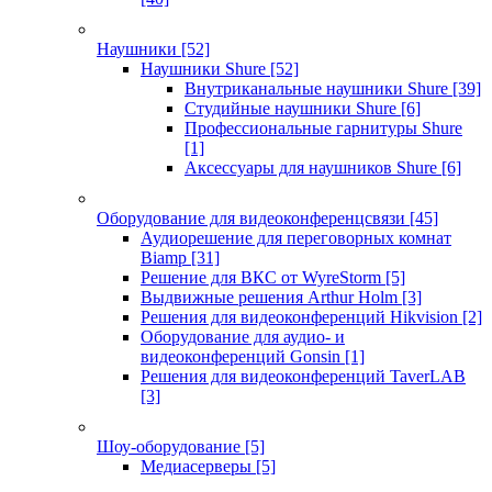
Наушники
[52]
Наушники Shure
[52]
Внутриканальные наушники Shure
[39]
Студийные наушники Shure
[6]
Профессиональные гарнитуры Shure
[1]
Аксессуары для наушников Shure
[6]
Оборудование для видеоконференцсвязи
[45]
Аудиорешение для переговорных комнат
Biamp
[31]
Решение для ВКС от WyreStorm
[5]
Выдвижные решения Arthur Holm
[3]
Решения для видеоконференций Hikvision
[2]
Оборудование для аудио- и
видеоконференций Gonsin
[1]
Решения для видеоконференций TaverLAB
[3]
Шоу-оборудование
[5]
Медиасерверы
[5]