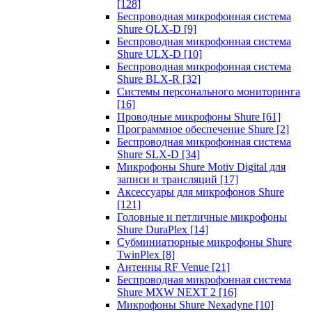
[128]
Беспроводная микрофонная система
Shure QLX-D
[9]
Беспроводная микрофонная система
Shure ULX-D
[10]
Беспроводная микрофонная система
Shure BLX-R
[32]
Системы персонального мониторинга
[16]
Проводные микрофоны Shure
[61]
Программное обеспечение Shure
[2]
Беспроводная микрофонная система
Shure SLX-D
[34]
Микрофоны Shure Motiv Digital для
записи и трансляций
[17]
Аксессуары для микрофонов Shure
[121]
Головные и петличные микрофоны
Shure DuraPlex
[14]
Субминиатюрные микрофоны Shure
TwinPlex
[8]
Антенны RF Venue
[21]
Беспроводная микрофонная система
Shure MXW NEXT 2
[16]
Микрофоны Shure Nexadyne
[10]