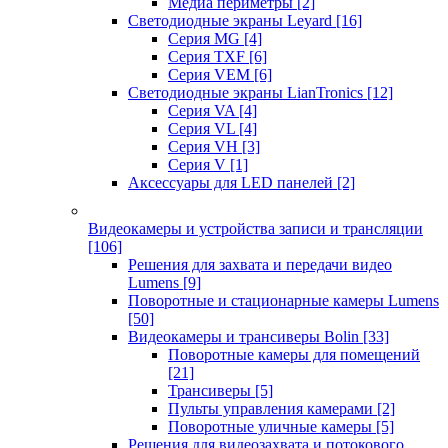
Медиа периметры
[2]
Светодиодные экраны Leyard
[16]
Серия MG
[4]
Серия TXF
[6]
Серия VEM
[6]
Светодиодные экраны LianTronics
[12]
Серия VA
[4]
Серия VL
[4]
Серия VH
[3]
Серия V
[1]
Аксессуары для LED панелей
[2]
Видеокамеры и устройства записи и трансляции
[106]
Решения для захвата и передачи видео
Lumens
[9]
Поворотные и стационарные камеры Lumens
[50]
Видеокамеры и трансиверы Bolin
[33]
Поворотные камеры для помещений
[21]
Трансиверы
[5]
Пульты управления камерами
[2]
Поворотные уличные камеры
[5]
Решения для видеозахвата и потокового