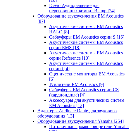
[16]
Devio Аудиорешение для
переговорных комнат Biamp
[24]
Оборудование звукоусиления EM Acoustics
[87]
Акустические системы EM Acoustics
HALO
[8]
Сабвуферы EM Acoustics серии S
[16]
Акустические системы EM Acoustics
серии EMS
[18]
Акустические системы EM Acoustics
серии Reference
[10]
Акустические системы EM Acoustics
серии i
[4]
Сценические мониторы EM Acoustics
[6]
Усилители EM Acoustics
[9]
Сабвуферы EM Acoustics серии CS
(кардиоидные)
[4]
Аксессуары для акустических систем
EM Acoustics
[12]
Адаптеры Audinate Dante для звукового
оборудования
[13]
Оборудование звукоусиления Yamaha
[254]
Потолочные громкоговорители Yamaha