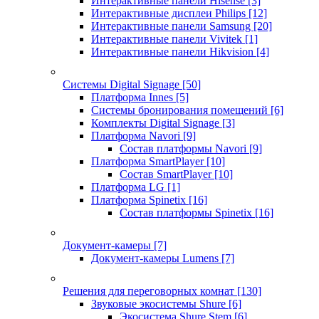
Интерактивные панели Hisense
[3]
Интерактивные дисплеи Philips
[12]
Интерактивные панели Samsung
[20]
Интерактивные панели Vivitek
[1]
Интерактивные панели Hikvision
[4]
Системы Digital Signage
[50]
Платформа Innes
[5]
Системы бронирования помещений
[6]
Комплекты Digital Signage
[3]
Платформа Navori
[9]
Состав платформы Navori
[9]
Платформа SmartPlayer
[10]
Состав SmartPlayer
[10]
Платформа LG
[1]
Платформа Spinetix
[16]
Состав платформы Spinetix
[16]
Документ-камеры
[7]
Документ-камеры Lumens
[7]
Решения для переговорных комнат
[130]
Звуковые экосистемы Shure
[6]
Экосистема Shure Stem
[6]