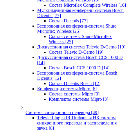
Состав Microflex Complete Wireless
[16]
Мультимедийная конференц-система Bosch
Dicentis
[77]
Состав Dicentis
[77]
Беспроводная конференц-система Shure
Microflex Wireless
[25]
Состав системы Shure Microflex
Wireless
[25]
Дискуссионная система Televic D-Cerno
[19]
Состав Televic D-Cerno
[19]
Дискуссионная система Bosch CCS 1000 D
[14]
Состав Bosch CCS 1000 D
[14]
Беспроводная конференц-система Bosch
Dicentis
[12]
Состав Dicentis Bosch
[12]
Конференц-системы Mipro
[6]
Состав системы Mipro
[3]
Комплекты системы Mipro
[3]
Системы синхронного перевода
[49]
Televic Lingua IR Цифровая ИК система
синхронного перевода и распределения
звука
[8]