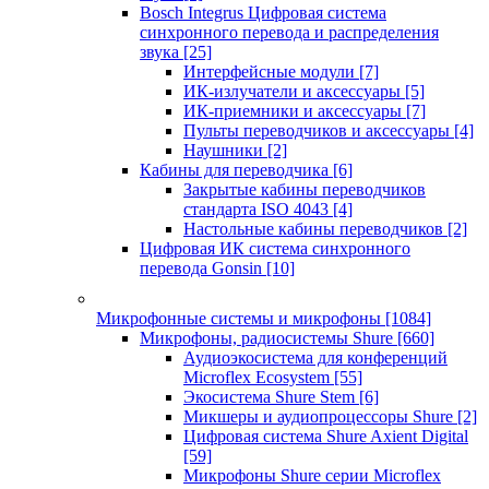
Bosch Integrus Цифровая система
синхронного перевода и распределения
звука
[25]
Интерфейсные модули
[7]
ИК-излучатели и аксессуары
[5]
ИК-приемники и аксессуары
[7]
Пульты переводчиков и аксессуары
[4]
Наушники
[2]
Кабины для переводчика
[6]
Закрытые кабины переводчиков
стандарта ISO 4043
[4]
Настольные кабины переводчиков
[2]
Цифровая ИК система синхронного
перевода Gonsin
[10]
Микрофонные системы и микрофоны
[1084]
Микрофоны, радиосистемы Shure
[660]
Аудиоэкосистема для конференций
Microflex Ecosystem
[55]
Экосистема Shure Stem
[6]
Микшеры и аудиопроцессоры Shure
[2]
Цифровая система Shure Axient Digital
[59]
Микрофоны Shure серии Microflex