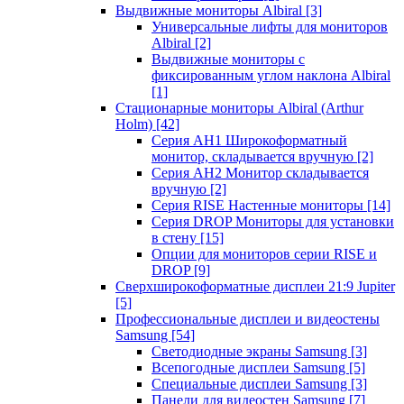
Выдвижные мониторы Albiral
[3]
Универсальные лифты для мониторов
Albiral
[2]
Выдвижные мониторы с
фиксированным углом наклона Albiral
[1]
Стационарные мониторы Albiral (Arthur
Holm)
[42]
Серия AH1 Широкоформатный
монитор, складывается вручную
[2]
Серия AH2 Монитор складывается
вручную
[2]
Серия RISE Настенные мониторы
[14]
Серия DROP Мониторы для установки
в стену
[15]
Опции для мониторов серии RISE и
DROP
[9]
Сверхширокоформатные дисплеи 21:9 Jupiter
[5]
Профессиональные дисплеи и видеостены
Samsung
[54]
Светодиодные экраны Samsung
[3]
Всепогодные дисплеи Samsung
[5]
Специальные дисплеи Samsung
[3]
Панели для видеостен Samsung
[7]