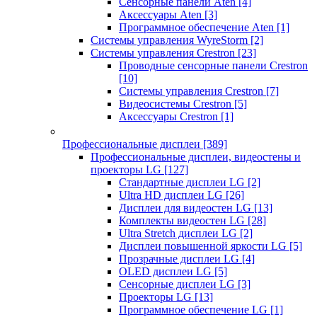
Сенсорные панели Aten
[4]
Аксессуары Aten
[3]
Программное обеспечение Aten
[1]
Системы управления WyreStorm
[2]
Системы управления Crestron
[23]
Проводные сенсорные панели Crestron
[10]
Системы управления Crestron
[7]
Видеосистемы Crestron
[5]
Аксессуары Crestron
[1]
Профессиональные дисплеи
[389]
Профессиональные дисплеи, видеостены и
проекторы LG
[127]
Стандартные дисплеи LG
[2]
Ultra HD дисплеи LG
[26]
Дисплеи для видеостен LG
[13]
Комплекты видеостен LG
[28]
Ultra Stretch дисплеи LG
[2]
Дисплеи повышенной яркости LG
[5]
Прозрачные дисплеи LG
[4]
OLED дисплеи LG
[5]
Сенсорные дисплеи LG
[3]
Проекторы LG
[13]
Программное обеспечение LG
[1]