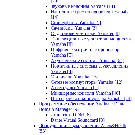
[20]
Звуковые колонны Yamaha
[14]
Настенные громкоговорители Yamaha
[14]
Спикерфоны Yamaha
[5]
Саундбары Yamaha
[3]
Студийные мониторы Yamaha
[8]
Трансляционные усилители мощности
Yamaha
[8]
Цифровые матричные процессоры
Yamaha
[5]
Акустические системы Yamaha
[65]
Портативные системы звукоусиления
Yamaha
[4]
Усилители Yamaha
[16]
Сетевые коммутаторы Yamaha
[12]
Аксессуары Yamaha
[1]
Микшерные консоли Yamaha
[40]
Интерфейсы и конвертеры Yamaha
[23]
Программное обеспечение Audinate Dante
Domain Manager
[9]
Лицензии DDM
[6]
Dante Virtual Soundcard
[3]
Оборудование звукоусиления Allen&Heath
[53]