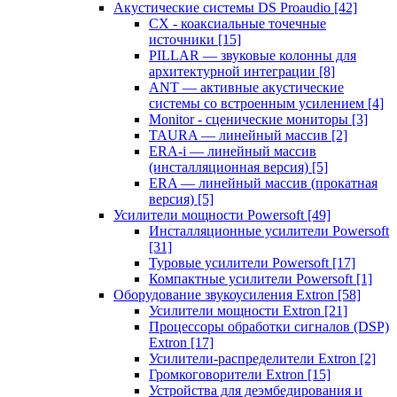
Акустические системы DS Proaudio
[42]
CX - коаксиальные точечные
источники
[15]
PILLAR — звуковые колонны для
архитектурной интеграции
[8]
ANT — активные акустические
системы со встроенным усилением
[4]
Monitor - сценические мониторы
[3]
TAURA — линейный массив
[2]
ERA-i — линейный массив
(инсталляционная версия)
[5]
ERA — линейный массив (прокатная
версия)
[5]
Усилители мощности Powersoft
[49]
Инсталляционные усилители Powersoft
[31]
Туровые усилители Powersoft
[17]
Компактные усилители Powersoft
[1]
Оборудование звукоусиления Extron
[58]
Усилители мощности Extron
[21]
Процессоры обработки сигналов (DSP)
Extron
[17]
Усилители-распределители Extron
[2]
Громкоговорители Extron
[15]
Устройства для деэмбедирования и