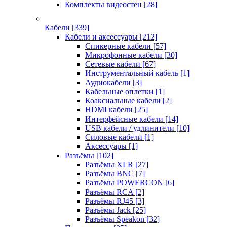
Комплекты видеостен
[28]
Кабели
[339]
Кабели и аксессуары
[212]
Спикерные кабели
[57]
Микрофонные кабели
[30]
Сетевые кабели
[67]
Инструментальный кабель
[1]
Аудиокабели
[3]
Кабельные оплетки
[1]
Коаксиальные кабели
[2]
HDMI кабели
[25]
Интерфейсные кабели
[14]
USB кабели / удлинители
[10]
Силовые кабели
[1]
Аксессуары
[1]
Разъёмы
[102]
Разъёмы XLR
[27]
Разъёмы BNC
[7]
Разъёмы POWERCON
[6]
Разъёмы RCA
[2]
Разъёмы RJ45
[3]
Разъёмы Jack
[25]
Разъёмы Speakon
[32]