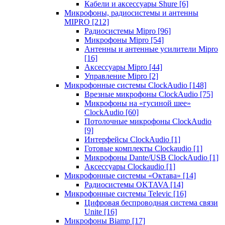
Кабели и аксессуары Shure
[6]
Микрофоны, радиосистемы и антенны
MIPRO
[212]
Радиосистемы Mipro
[96]
Микрофоны Mipro
[54]
Антенны и антенные усилители Mipro
[16]
Аксессуары Mipro
[44]
Управление Mipro
[2]
Микрофонные системы ClockAudio
[148]
Врезные микрофоны ClockAudio
[75]
Микрофоны на «гусиной шее»
ClockAudio
[60]
Потолочные микрофоны ClockAudio
[9]
Интерфейсы ClockAudio
[1]
Готовые комплекты Clockaudio
[1]
Микрофоны Dante/USB ClockAudio
[1]
Аксессуары Clockaudio
[1]
Микрофонные системы «Октава»
[14]
Радиосистемы OKTAVA
[14]
Микрофонные системы Televic
[16]
Цифровая беспроводная система связи
Unite
[16]
Микрофоны Biamp
[17]