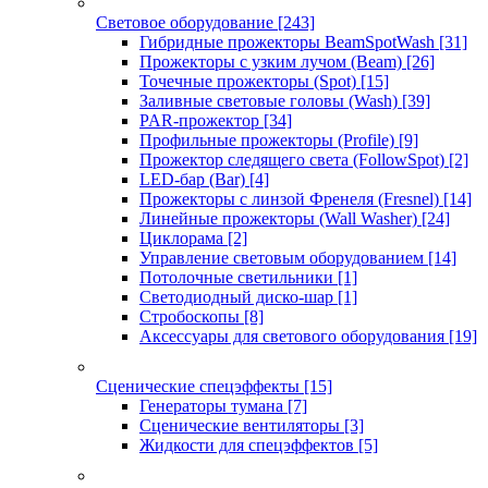
Световое оборудование
[243]
Гибридные прожекторы BeamSpotWash
[31]
Прожекторы с узким лучом (Beam)
[26]
Точечные прожекторы (Spot)
[15]
Заливные световые головы (Wash)
[39]
PAR-прожектор
[34]
Профильные прожекторы (Profile)
[9]
Прожектор следящего света (FollowSpot)
[2]
LED-бар (Bar)
[4]
Прожекторы с линзой Френеля (Fresnel)
[14]
Линейные прожекторы (Wall Washer)
[24]
Циклорама
[2]
Управление световым оборудованием
[14]
Потолочные светильники
[1]
Светодиодный диско-шар
[1]
Стробоскопы
[8]
Аксессуары для светового оборудования
[19]
Сценические спецэффекты
[15]
Генераторы тумана
[7]
Сценические вентиляторы
[3]
Жидкости для спецэффектов
[5]