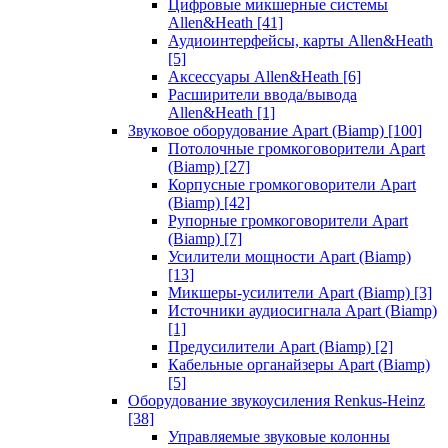
Цифровые микшерные системы
Allen&Heath
[41]
Аудиоинтерфейсы, карты Allen&Heath
[5]
Аксессуары Allen&Heath
[6]
Расширители ввода/вывода
Allen&Heath
[1]
Звуковое оборудование Apart (Biamp)
[100]
Потолочные громкоговорители Apart
(Biamp)
[27]
Корпусные громкоговорители Apart
(Biamp)
[42]
Рупорные громкоговорители Apart
(Biamp)
[7]
Усилители мощности Apart (Biamp)
[13]
Микшеры-усилители Apart (Biamp)
[3]
Источники аудиосигнала Apart (Biamp)
[1]
Предусилители Apart (Biamp)
[2]
Кабельные органайзеры Apart (Biamp)
[5]
Оборудование звукоусиления Renkus-Heinz
[38]
Управляемые звуковые колонны