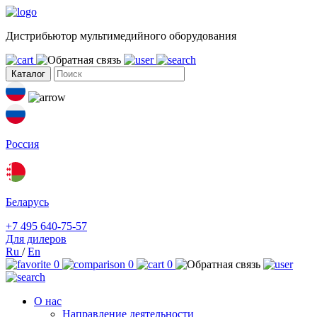
Дистрибьютор мультимедийного оборудования
Каталог
Россия
Беларусь
+7 495 640-75-57
Для дилеров
Ru
/
En
0
0
0
О нас
Направление деятельности