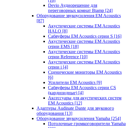
[16]
Devio Аудиорешение для
переговорных комнат Biamp
[24]
Оборудование звукоусиления EM Acoustics
[87]
Акустические системы EM Acoustics
HALO
[8]
Сабвуферы EM Acoustics серии S
[16]
Акустические системы EM Acoustics
серии EMS
[18]
Акустические системы EM Acoustics
серии Reference
[10]
Акустические системы EM Acoustics
серии i
[4]
Сценические мониторы EM Acoustics
[6]
Усилители EM Acoustics
[9]
Сабвуферы EM Acoustics серии CS
(кардиоидные)
[4]
Аксессуары для акустических систем
EM Acoustics
[12]
Адаптеры Audinate Dante для звукового
оборудования
[13]
Оборудование звукоусиления Yamaha
[254]
Потолочные громкоговорители Yamaha