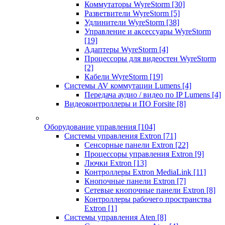
Коммутаторы WyreStorm
[30]
Разветвители WyreStorm
[5]
Удлинители WyreStorm
[38]
Управление и аксессуары WyreStorm
[19]
Адаптеры WyreStorm
[4]
Процессоры для видеостен WyreStorm
[2]
Кабели WyreStorm
[19]
Системы AV коммутации Lumens
[4]
Передача аудио / видео по IP Lumens
[4]
Видеоконтроллеры и ПО Forsite
[8]
Оборудование управления
[104]
Системы управления Extron
[71]
Сенсорные панели Extron
[22]
Процессоры управления Extron
[9]
Лючки Extron
[13]
Контроллеры Extron MediaLink
[11]
Кнопочные панели Extron
[7]
Сетевые кнопочные панели Extron
[8]
Контроллеры рабочего пространства
Extron
[1]
Системы управления Aten
[8]