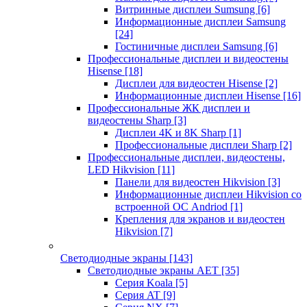
Витринные дисплеи Sumsung
[6]
Информационные дисплеи Samsung
[24]
Гостиничные дисплеи Samsung
[6]
Профессиональные дисплеи и видеостены
Hisense
[18]
Дисплеи для видеостен Hisense
[2]
Информационные дисплеи Hisense
[16]
Профессиональные ЖК дисплеи и
видеостены Sharp
[3]
Дисплеи 4K и 8K Sharp
[1]
Профессиональные дисплеи Sharp
[2]
Профессиональные дисплеи, видеостены,
LED Hikvision
[11]
Панели для видеостен Hikvision
[3]
Информационные дисплеи Hikvision со
встроенной ОС Andriod
[1]
Крепления для экранов и видеостен
Hikvision
[7]
Светодиодные экраны
[143]
Светодиодные экраны AET
[35]
Cерия Koala
[5]
Серия AT
[9]