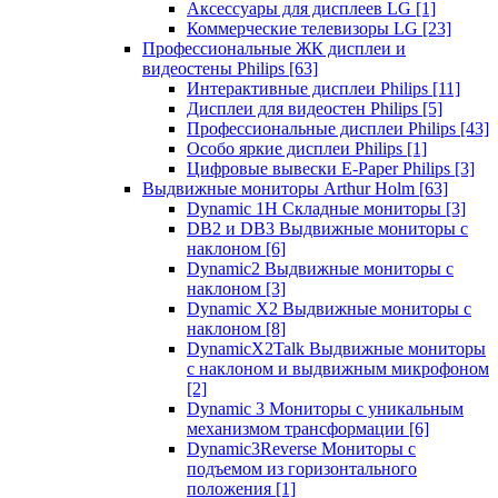
Аксессуары для дисплеев LG
[1]
Коммерческие телевизоры LG
[23]
Профессиональные ЖК дисплеи и
видеостены Philips
[63]
Интерактивные дисплеи Philips
[11]
Дисплеи для видеостен Philips
[5]
Профессиональные дисплеи Philips
[43]
Особо яркие дисплеи Philips
[1]
Цифровые вывески E-Paper Philips
[3]
Выдвижные мониторы Arthur Holm
[63]
Dynamic 1Н Складные мониторы
[3]
DB2 и DB3 Выдвижные мониторы с
наклоном
[6]
Dynamic2 Выдвижные мониторы с
наклоном
[3]
Dynamic X2 Выдвижные мониторы с
наклоном
[8]
DynamicX2Talk Выдвижные мониторы
с наклоном и выдвижным микрофоном
[2]
Dynamic 3 Мониторы с уникальным
механизмом трансформации
[6]
Dynamic3Reverse Мониторы с
подъемом из горизонтального
положения
[1]