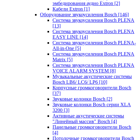
эмбедирования аудио Extron
[2]
Кабели Extron
[1]
Оборудование звукоусиления Bosch
[146]
Система звукоусиления Bosch PLENA
[13]
Система звукоусиления Bosch PLENA
EASY LINE
[14]
Система звукоусиления Bosch PLENA-
All-in-One
[5]
Система звукоусиления Bosch PLENA
Matrix
[5]
Система звукоусиления Bosch PLENA
VOICE ALARM SYSTEM
[8]
Музыкальные акустические системы
Bosch LB6/ LC6/ LP6
[10]
Корпусные громкоговорители Bosch
[37]
Звуковые колонки Bosch
[2]
Звуковые колонки Bosch серии XLA
3200
[3]
Активные акустические системы
"Линейный массив" Bosch
[4]
Панельные громкоговорители Bosch
[4]
Потолочные громкоговорители Bosch