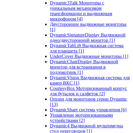
Dynamic3Talk Мониторы с
уникальным механизмом
трансформации и выдвижным
микрофоном
[4]
Двусторонние выдвижные мониторы
[1]
DynamicSignatureDisplay Выдвижной
одно/двусторонний монитор
[1]
DynamicTabLift Выдвижная система
для планшета
[1]
UnderCover Выдвижные мониторы
[1]
DynamicChairDisplay Выдвижной
монитор для встраивания в
подлокотник
[1]
DynamicVision Выдвижная система для
камер ВКС
[1]
CourtesyBox Моторизованный корпус
для бутылок и салфеток
[2]
Опции для мониторов серии Dynamic
[13]
DynamicShare система управления
[6]
Управление моторизованными
устройствами
[2]
Dynamic4 Выдвижной мультимедиа
стол переговоров
[1]