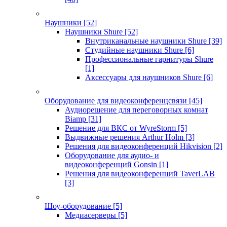
Наушники
[52]
Наушники Shure
[52]
Внутриканальные наушники Shure
[39]
Студийные наушники Shure
[6]
Профессиональные гарнитуры Shure
[1]
Аксессуары для наушников Shure
[6]
Оборудование для видеоконференцсвязи
[45]
Аудиорешение для переговорных комнат
Biamp
[31]
Решение для ВКС от WyreStorm
[5]
Выдвижные решения Arthur Holm
[3]
Решения для видеоконференций Hikvision
[2]
Оборудование для аудио- и
видеоконференций Gonsin
[1]
Решения для видеоконференций TaverLAB
[3]
Шоу-оборудование
[5]
Медиасерверы
[5]