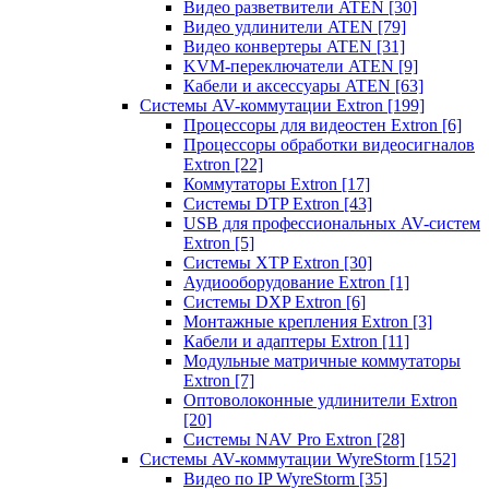
Видео разветвители ATEN
[30]
Видео удлинители ATEN
[79]
Видео конвертеры ATEN
[31]
KVM-переключатели ATEN
[9]
Кабели и аксессуары ATEN
[63]
Системы AV-коммутации Extron
[199]
Процессоры для видеостен Extron
[6]
Процессоры обработки видеосигналов
Extron
[22]
Коммутаторы Extron
[17]
Системы DTP Extron
[43]
USB для профессиональных AV-систем
Extron
[5]
Системы XTP Extron
[30]
Аудиооборудование Extron
[1]
Системы DXP Extron
[6]
Монтажные крепления Extron
[3]
Кабели и адаптеры Extron
[11]
Модульные матричные коммутаторы
Extron
[7]
Оптоволоконные удлинители Extron
[20]
Системы NAV Pro Extron
[28]
Системы AV-коммутации WyreStorm
[152]
Видео по IP WyreStorm
[35]