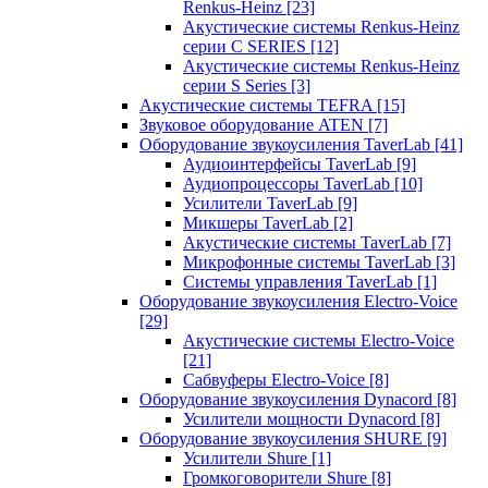
Renkus-Heinz
[23]
Акустические системы Renkus-Heinz
серии C SERIES
[12]
Акустические системы Renkus-Heinz
серии S Series
[3]
Акустические системы TEFRA
[15]
Звуковое оборудование ATEN
[7]
Оборудование звукоусиления TaverLab
[41]
Аудиоинтерфейсы TaverLab
[9]
Аудиопроцессоры TaverLab
[10]
Усилители TaverLab
[9]
Микшеры TaverLab
[2]
Акустические системы TaverLab
[7]
Микрофонные системы TaverLab
[3]
Системы управления TaverLab
[1]
Оборудование звукоусиления Electro-Voice
[29]
Акустические системы Electro-Voice
[21]
Сабвуферы Electro-Voice
[8]
Оборудование звукоусиления Dynacord
[8]
Усилители мощности Dynacord
[8]
Оборудование звукоусиления SHURE
[9]
Усилители Shure
[1]
Громкоговорители Shure
[8]