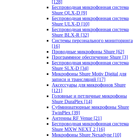
[128]
Беспроводная микрофонная система
Shure QLX-D
[9]
Беспроводная микрофонная система
Shure ULX-D
[10]
Беспроводная микрофонная система
Shure BLX-R
[32]
Системы персонального мониторинга
[16]
Проводные микрофоны Shure
[62]
Программное обеспечение Shure
[3]
Беспроводная микрофонная система
Shure SLX-D
[34]
Микрофоны Shure Motiv Digital для
записи и трансляций
[17]
Аксессуары для микрофонов Shure
[121]
Головные и петличные микрофоны
Shure DuraPlex
[14]
Субминиатюрные микрофоны Shure
TwinPlex
[39]
Антенны RF Venue
[21]
Беспроводная микрофонная система
Shure MXW NEXT 2
[16]
Микрофоны Shure Nexadyne
[10]