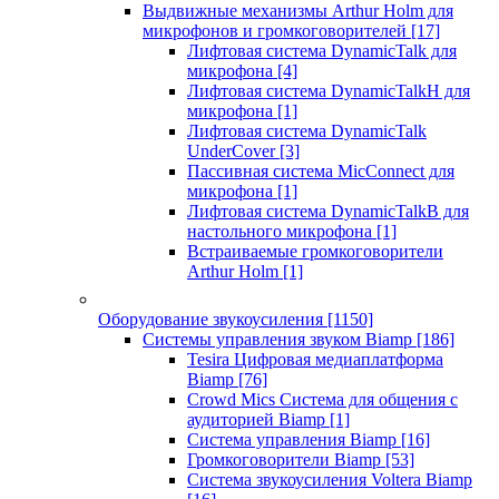
Выдвижные механизмы Arthur Holm для
микрофонов и громкоговорителей
[17]
Лифтовая система DynamicTalk для
микрофона
[4]
Лифтовая система DynamicTalkH для
микрофона
[1]
Лифтовая система DynamicTalk
UnderCover
[3]
Пассивная система MicConnect для
микрофона
[1]
Лифтовая система DynamicTalkB для
настольного микрофона
[1]
Встраиваемые громкоговорители
Arthur Holm
[1]
Оборудование звукоусиления
[1150]
Системы управления звуком Biamp
[186]
Tesira Цифровая медиаплатформа
Biamp
[76]
Crowd Mics Система для общения с
аудиторией Biamp
[1]
Система управления Biamp
[16]
Громкоговорители Biamp
[53]
Система звукоусиления Voltera Biamp