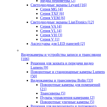
Медиа периметры
[2]
Светодиодные экраны Leyard
[16]
Серия MG
[4]
Серия TXF
[6]
Серия VEM
[6]
Светодиодные экраны LianTronics
[12]
Серия VA
[4]
Серия VL
[4]
Серия VH
[3]
Серия V
[1]
Аксессуары для LED панелей
[2]
Видеокамеры и устройства записи и трансляции
[106]
Решения для захвата и передачи видео
Lumens
[9]
Поворотные и стационарные камеры Lumens
[50]
Видеокамеры и трансиверы Bolin
[33]
Поворотные камеры для помещений
[21]
Трансиверы
[5]
Пульты управления камерами
[2]
Поворотные уличные камеры
[5]
Решения для видеозахвата и потокового