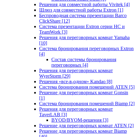
Решения для совместной работы Vivitek
[4]
Шлюз для совместной работы Extron
[1]
Беспроводная система презентации Barco
ClickShare
[12]
Система презентации Extron серии HC и
TeamWork
[3]
Решения для переговорных комнат Yamaha
[10]
Система бронирования переговорных Extron
[4]
Состав системы бронирования
переговорных
[4]
Решения для переговорных комнат
WyreStorm
[29]
Решения «все-в-одном» Kandao
[8]
Система бронирования помещений ATEN
[5]
Решение для переговорных комнат Gonsin
[1]
Система бронирования помещений Biamp
[2]
Решения для переговорных комнат
TaverLAB
[3]
BYOD/BYOM-решения
[3]
Решение для переговорных комнат ATEN
[2]
Решение для переговорных комнат Biamp
[40]