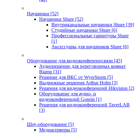
Наушники
[52]
Наушники Shure
[52]
Внутриканальные наушники Shure
[39]
Студийные наушники Shure
[6]
Профессиональные гарнитуры Shure
[1]
Аксессуары для наушников Shure
[6]
Оборудование для видеоконференцсвязи
[45]
Аудиорешение для переговорных комнат
Biamp
[31]
Решение для ВКС от WyreStorm
[5]
Выдвижные решения Arthur Holm
[3]
Решения для видеоконференций Hikvision
[2]
Оборудование для аудио- и
видеоконференций Gonsin
[1]
Решения для видеоконференций TaverLAB
[3]
Шоу-оборудование
[5]
Медиасерверы
[5]