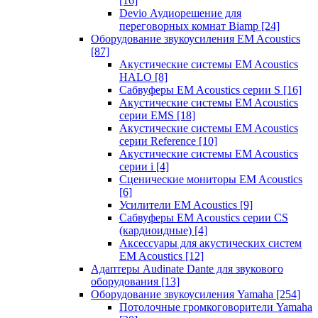
[16]
Devio Аудиорешение для
переговорных комнат Biamp
[24]
Оборудование звукоусиления EM Acoustics
[87]
Акустические системы EM Acoustics
HALO
[8]
Сабвуферы EM Acoustics серии S
[16]
Акустические системы EM Acoustics
серии EMS
[18]
Акустические системы EM Acoustics
серии Reference
[10]
Акустические системы EM Acoustics
серии i
[4]
Сценические мониторы EM Acoustics
[6]
Усилители EM Acoustics
[9]
Сабвуферы EM Acoustics серии CS
(кардиоидные)
[4]
Аксессуары для акустических систем
EM Acoustics
[12]
Адаптеры Audinate Dante для звукового
оборудования
[13]
Оборудование звукоусиления Yamaha
[254]
Потолочные громкоговорители Yamaha