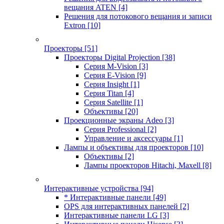
вещания ATEN
[4]
Решения для потокового вещания и записи
Extron
[10]
Проекторы
[51]
Проекторы Digital Projection
[38]
Серия M-Vision
[3]
Серия E-Vision
[9]
Серия Insight
[1]
Серия Titan
[4]
Серия Satellite
[1]
Объективы
[20]
Проекционные экраны Adeo
[3]
Серия Professional
[2]
Управление и аксессуары
[1]
Лампы и объективы для проекторов
[10]
Объективы
[2]
Лампы проекторов Hitachi, Maxell
[8]
Интерактивные устройства
[94]
* Интерактивные панели
[49]
OPS для интерактивных панелей
[2]
Интерактивные панели LG
[3]