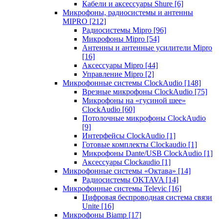
Кабели и аксессуары Shure
[6]
Микрофоны, радиосистемы и антенны
MIPRO
[212]
Радиосистемы Mipro
[96]
Микрофоны Mipro
[54]
Антенны и антенные усилители Mipro
[16]
Аксессуары Mipro
[44]
Управление Mipro
[2]
Микрофонные системы ClockAudio
[148]
Врезные микрофоны ClockAudio
[75]
Микрофоны на «гусиной шее»
ClockAudio
[60]
Потолочные микрофоны ClockAudio
[9]
Интерфейсы ClockAudio
[1]
Готовые комплекты Clockaudio
[1]
Микрофоны Dante/USB ClockAudio
[1]
Аксессуары Clockaudio
[1]
Микрофонные системы «Октава»
[14]
Радиосистемы OKTAVA
[14]
Микрофонные системы Televic
[16]
Цифровая беспроводная система связи
Unite
[16]
Микрофоны Biamp
[17]