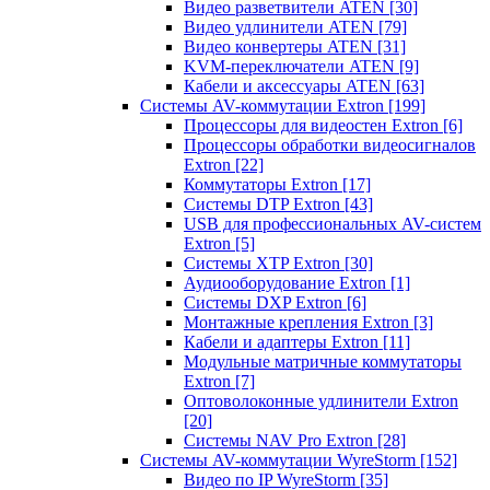
Видео разветвители ATEN
[30]
Видео удлинители ATEN
[79]
Видео конвертеры ATEN
[31]
KVM-переключатели ATEN
[9]
Кабели и аксессуары ATEN
[63]
Системы AV-коммутации Extron
[199]
Процессоры для видеостен Extron
[6]
Процессоры обработки видеосигналов
Extron
[22]
Коммутаторы Extron
[17]
Системы DTP Extron
[43]
USB для профессиональных AV-систем
Extron
[5]
Системы XTP Extron
[30]
Аудиооборудование Extron
[1]
Системы DXP Extron
[6]
Монтажные крепления Extron
[3]
Кабели и адаптеры Extron
[11]
Модульные матричные коммутаторы
Extron
[7]
Оптоволоконные удлинители Extron
[20]
Системы NAV Pro Extron
[28]
Системы AV-коммутации WyreStorm
[152]
Видео по IP WyreStorm
[35]