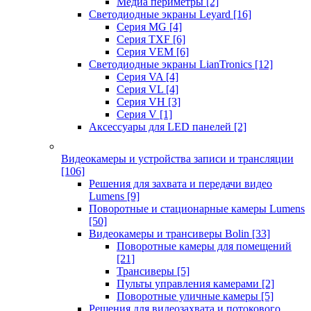
Медиа периметры
[2]
Светодиодные экраны Leyard
[16]
Серия MG
[4]
Серия TXF
[6]
Серия VEM
[6]
Светодиодные экраны LianTronics
[12]
Серия VA
[4]
Серия VL
[4]
Серия VH
[3]
Серия V
[1]
Аксессуары для LED панелей
[2]
Видеокамеры и устройства записи и трансляции
[106]
Решения для захвата и передачи видео
Lumens
[9]
Поворотные и стационарные камеры Lumens
[50]
Видеокамеры и трансиверы Bolin
[33]
Поворотные камеры для помещений
[21]
Трансиверы
[5]
Пульты управления камерами
[2]
Поворотные уличные камеры
[5]
Решения для видеозахвата и потокового