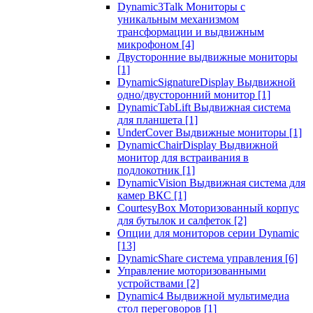
Dynamic3Talk Мониторы с
уникальным механизмом
трансформации и выдвижным
микрофоном
[4]
Двусторонние выдвижные мониторы
[1]
DynamicSignatureDisplay Выдвижной
одно/двусторонний монитор
[1]
DynamicTabLift Выдвижная система
для планшета
[1]
UnderCover Выдвижные мониторы
[1]
DynamicChairDisplay Выдвижной
монитор для встраивания в
подлокотник
[1]
DynamicVision Выдвижная система для
камер ВКС
[1]
CourtesyBox Моторизованный корпус
для бутылок и салфеток
[2]
Опции для мониторов серии Dynamic
[13]
DynamicShare система управления
[6]
Управление моторизованными
устройствами
[2]
Dynamic4 Выдвижной мультимедиа
стол переговоров
[1]