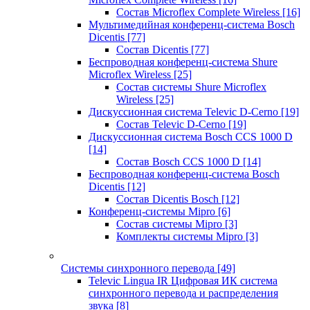
Состав Microflex Complete Wireless
[16]
Мультимедийная конференц-система Bosch
Dicentis
[77]
Состав Dicentis
[77]
Беспроводная конференц-система Shure
Microflex Wireless
[25]
Состав системы Shure Microflex
Wireless
[25]
Дискуссионная система Televic D-Cerno
[19]
Состав Televic D-Cerno
[19]
Дискуссионная система Bosch CCS 1000 D
[14]
Состав Bosch CCS 1000 D
[14]
Беспроводная конференц-система Bosch
Dicentis
[12]
Состав Dicentis Bosch
[12]
Конференц-системы Mipro
[6]
Состав системы Mipro
[3]
Комплекты системы Mipro
[3]
Системы синхронного перевода
[49]
Televic Lingua IR Цифровая ИК система
синхронного перевода и распределения
звука
[8]