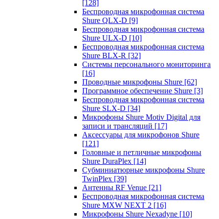
[128]
Беспроводная микрофонная система
Shure QLX-D
[9]
Беспроводная микрофонная система
Shure ULX-D
[10]
Беспроводная микрофонная система
Shure BLX-R
[32]
Системы персонального мониторинга
[16]
Проводные микрофоны Shure
[62]
Программное обеспечение Shure
[3]
Беспроводная микрофонная система
Shure SLX-D
[34]
Микрофоны Shure Motiv Digital для
записи и трансляций
[17]
Аксессуары для микрофонов Shure
[121]
Головные и петличные микрофоны
Shure DuraPlex
[14]
Субминиатюрные микрофоны Shure
TwinPlex
[39]
Антенны RF Venue
[21]
Беспроводная микрофонная система
Shure MXW NEXT 2
[16]
Микрофоны Shure Nexadyne
[10]