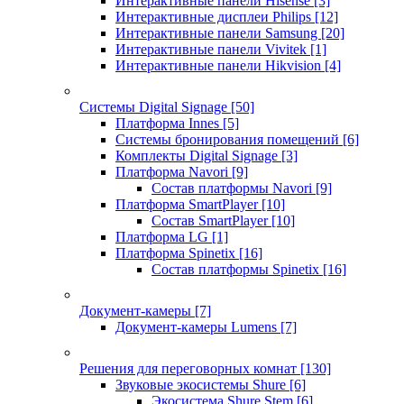
Интерактивные панели Hisense
[3]
Интерактивные дисплеи Philips
[12]
Интерактивные панели Samsung
[20]
Интерактивные панели Vivitek
[1]
Интерактивные панели Hikvision
[4]
Системы Digital Signage
[50]
Платформа Innes
[5]
Системы бронирования помещений
[6]
Комплекты Digital Signage
[3]
Платформа Navori
[9]
Состав платформы Navori
[9]
Платформа SmartPlayer
[10]
Состав SmartPlayer
[10]
Платформа LG
[1]
Платформа Spinetix
[16]
Состав платформы Spinetix
[16]
Документ-камеры
[7]
Документ-камеры Lumens
[7]
Решения для переговорных комнат
[130]
Звуковые экосистемы Shure
[6]
Экосистема Shure Stem
[6]