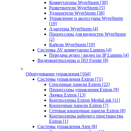
Коммутаторы WyreStorm
[30]
Разветвители WyreStorm
[5]
Удлинители WyreStorm
[38]
Управление и аксессуары WyreStorm
[19]
Адаптеры WyreStorm
[4]
Процессоры для видеостен WyreStorm
[2]
Кабели WyreStorm
[19]
Системы AV коммутации Lumens
[4]
Передача аудио / видео по IP Lumens
[4]
Видеоконтроллеры и ПО Forsite
[8]
Оборудование управления
[104]
Системы управления Extron
[71]
Сенсорные панели Extron
[22]
Процессоры управления Extron
[9]
Лючки Extron
[13]
Контроллеры Extron MediaLink
[11]
Кнопочные панели Extron
[7]
Сетевые кнопочные панели Extron
[8]
Контроллеры рабочего пространства
Extron
[1]
Системы управления Aten
[8]