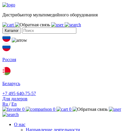
Дистрибьютор мультимедийного оборудования
Каталог
Россия
Беларусь
+7 495 640-75-57
Для дилеров
Ru
/
En
0
0
0
О нас
Направление деятельности