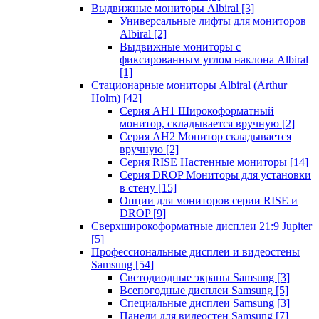
Выдвижные мониторы Albiral
[3]
Универсальные лифты для мониторов
Albiral
[2]
Выдвижные мониторы с
фиксированным углом наклона Albiral
[1]
Стационарные мониторы Albiral (Arthur
Holm)
[42]
Серия AH1 Широкоформатный
монитор, складывается вручную
[2]
Серия AH2 Монитор складывается
вручную
[2]
Серия RISE Настенные мониторы
[14]
Серия DROP Мониторы для установки
в стену
[15]
Опции для мониторов серии RISE и
DROP
[9]
Сверхширокоформатные дисплеи 21:9 Jupiter
[5]
Профессиональные дисплеи и видеостены
Samsung
[54]
Светодиодные экраны Samsung
[3]
Всепогодные дисплеи Samsung
[5]
Специальные дисплеи Samsung
[3]
Панели для видеостен Samsung
[7]