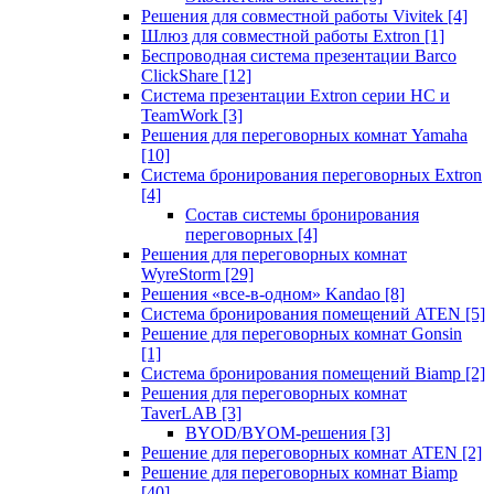
Решения для совместной работы Vivitek
[4]
Шлюз для совместной работы Extron
[1]
Беспроводная система презентации Barco
ClickShare
[12]
Система презентации Extron серии HC и
TeamWork
[3]
Решения для переговорных комнат Yamaha
[10]
Система бронирования переговорных Extron
[4]
Состав системы бронирования
переговорных
[4]
Решения для переговорных комнат
WyreStorm
[29]
Решения «все-в-одном» Kandao
[8]
Система бронирования помещений ATEN
[5]
Решение для переговорных комнат Gonsin
[1]
Система бронирования помещений Biamp
[2]
Решения для переговорных комнат
TaverLAB
[3]
BYOD/BYOM-решения
[3]
Решение для переговорных комнат ATEN
[2]
Решение для переговорных комнат Biamp
[40]