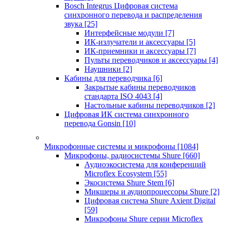
Bosch Integrus Цифровая система
синхронного перевода и распределения
звука
[25]
Интерфейсные модули
[7]
ИК-излучатели и аксессуары
[5]
ИК-приемники и аксессуары
[7]
Пульты переводчиков и аксессуары
[4]
Наушники
[2]
Кабины для переводчика
[6]
Закрытые кабины переводчиков
стандарта ISO 4043
[4]
Настольные кабины переводчиков
[2]
Цифровая ИК система синхронного
перевода Gonsin
[10]
Микрофонные системы и микрофоны
[1084]
Микрофоны, радиосистемы Shure
[660]
Аудиоэкосистема для конференций
Microflex Ecosystem
[55]
Экосистема Shure Stem
[6]
Микшеры и аудиопроцессоры Shure
[2]
Цифровая система Shure Axient Digital
[59]
Микрофоны Shure серии Microflex