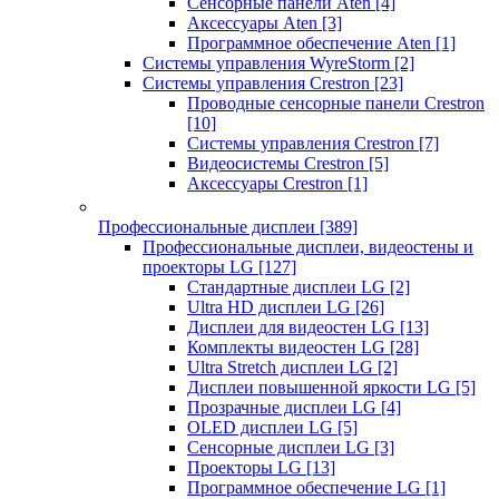
Сенсорные панели Aten
[4]
Аксессуары Aten
[3]
Программное обеспечение Aten
[1]
Системы управления WyreStorm
[2]
Системы управления Crestron
[23]
Проводные сенсорные панели Crestron
[10]
Системы управления Crestron
[7]
Видеосистемы Crestron
[5]
Аксессуары Crestron
[1]
Профессиональные дисплеи
[389]
Профессиональные дисплеи, видеостены и
проекторы LG
[127]
Стандартные дисплеи LG
[2]
Ultra HD дисплеи LG
[26]
Дисплеи для видеостен LG
[13]
Комплекты видеостен LG
[28]
Ultra Stretch дисплеи LG
[2]
Дисплеи повышенной яркости LG
[5]
Прозрачные дисплеи LG
[4]
OLED дисплеи LG
[5]
Сенсорные дисплеи LG
[3]
Проекторы LG
[13]
Программное обеспечение LG
[1]