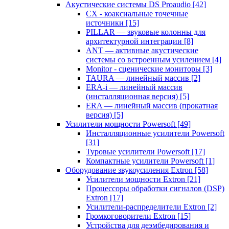
Акустические системы DS Proaudio
[42]
CX - коаксиальные точечные
источники
[15]
PILLAR — звуковые колонны для
архитектурной интеграции
[8]
ANT — активные акустические
системы со встроенным усилением
[4]
Monitor - сценические мониторы
[3]
TAURA — линейный массив
[2]
ERA-i — линейный массив
(инсталляционная версия)
[5]
ERA — линейный массив (прокатная
версия)
[5]
Усилители мощности Powersoft
[49]
Инсталляционные усилители Powersoft
[31]
Туровые усилители Powersoft
[17]
Компактные усилители Powersoft
[1]
Оборудование звукоусиления Extron
[58]
Усилители мощности Extron
[21]
Процессоры обработки сигналов (DSP)
Extron
[17]
Усилители-распределители Extron
[2]
Громкоговорители Extron
[15]
Устройства для деэмбедирования и