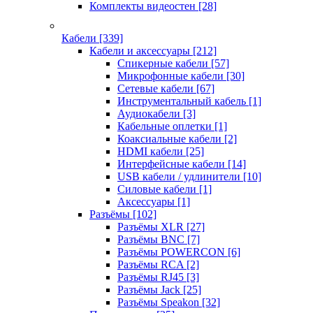
Комплекты видеостен
[28]
Кабели
[339]
Кабели и аксессуары
[212]
Спикерные кабели
[57]
Микрофонные кабели
[30]
Сетевые кабели
[67]
Инструментальный кабель
[1]
Аудиокабели
[3]
Кабельные оплетки
[1]
Коаксиальные кабели
[2]
HDMI кабели
[25]
Интерфейсные кабели
[14]
USB кабели / удлинители
[10]
Силовые кабели
[1]
Аксессуары
[1]
Разъёмы
[102]
Разъёмы XLR
[27]
Разъёмы BNC
[7]
Разъёмы POWERCON
[6]
Разъёмы RCA
[2]
Разъёмы RJ45
[3]
Разъёмы Jack
[25]
Разъёмы Speakon
[32]