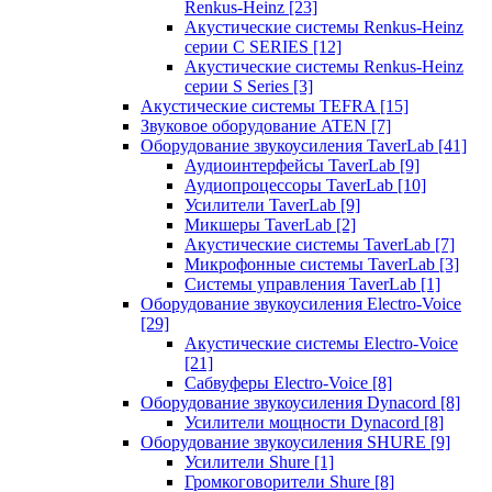
Renkus-Heinz
[23]
Акустические системы Renkus-Heinz
серии C SERIES
[12]
Акустические системы Renkus-Heinz
серии S Series
[3]
Акустические системы TEFRA
[15]
Звуковое оборудование ATEN
[7]
Оборудование звукоусиления TaverLab
[41]
Аудиоинтерфейсы TaverLab
[9]
Аудиопроцессоры TaverLab
[10]
Усилители TaverLab
[9]
Микшеры TaverLab
[2]
Акустические системы TaverLab
[7]
Микрофонные системы TaverLab
[3]
Системы управления TaverLab
[1]
Оборудование звукоусиления Electro-Voice
[29]
Акустические системы Electro-Voice
[21]
Сабвуферы Electro-Voice
[8]
Оборудование звукоусиления Dynacord
[8]
Усилители мощности Dynacord
[8]
Оборудование звукоусиления SHURE
[9]
Усилители Shure
[1]
Громкоговорители Shure
[8]