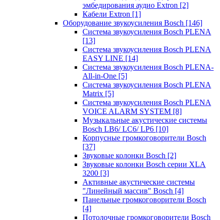
эмбедирования аудио Extron
[2]
Кабели Extron
[1]
Оборудование звукоусиления Bosch
[146]
Система звукоусиления Bosch PLENA
[13]
Система звукоусиления Bosch PLENA
EASY LINE
[14]
Система звукоусиления Bosch PLENA-
All-in-One
[5]
Система звукоусиления Bosch PLENA
Matrix
[5]
Система звукоусиления Bosch PLENA
VOICE ALARM SYSTEM
[8]
Музыкальные акустические системы
Bosch LB6/ LC6/ LP6
[10]
Корпусные громкоговорители Bosch
[37]
Звуковые колонки Bosch
[2]
Звуковые колонки Bosch серии XLA
3200
[3]
Активные акустические системы
"Линейный массив" Bosch
[4]
Панельные громкоговорители Bosch
[4]
Потолочные громкоговорители Bosch