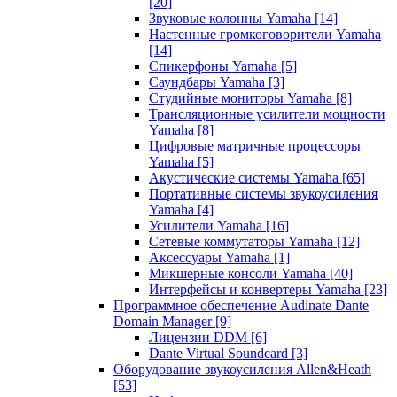
[20]
Звуковые колонны Yamaha
[14]
Настенные громкоговорители Yamaha
[14]
Спикерфоны Yamaha
[5]
Саундбары Yamaha
[3]
Студийные мониторы Yamaha
[8]
Трансляционные усилители мощности
Yamaha
[8]
Цифровые матричные процессоры
Yamaha
[5]
Акустические системы Yamaha
[65]
Портативные системы звукоусиления
Yamaha
[4]
Усилители Yamaha
[16]
Сетевые коммутаторы Yamaha
[12]
Аксессуары Yamaha
[1]
Микшерные консоли Yamaha
[40]
Интерфейсы и конвертеры Yamaha
[23]
Программное обеспечение Audinate Dante
Domain Manager
[9]
Лицензии DDM
[6]
Dante Virtual Soundcard
[3]
Оборудование звукоусиления Allen&Heath
[53]