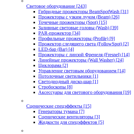
Световое оборудование
[243]
Гибридные прожекторы BeamSpotWash
[31]
Прожекторы с узким лучом (Beam)
[26]
Точечные прожекторы (Spot)
[15]
Заливные световые головы (Wash)
[39]
PAR-прожектор
[34]
Профильные прожекторы (Profile)
[9]
Прожектор следящего света (FollowSpot)
[2]
LED-бар (Bar)
[4]
Прожекторы с линзой Френеля (Fresnel)
[14]
Линейные прожекторы (Wall Washer)
[24]
Циклорама
[2]
Управление световым оборудованием
[14]
Потолочные светильники
[1]
Светодиодный диско-шар
[1]
Стробоскопы
[8]
Аксессуары для светового оборудования
[19]
Сценические спецэффекты
[15]
Генераторы тумана
[7]
Сценические вентиляторы
[3]
Жидкости для спецэффектов
[5]