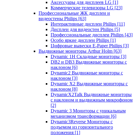
Аксессуары для дисплеев LG
[1]
Коммерческие телевизоры LG
[23]
Профессиональные ЖК дисплеи и
видеостены Philips
[63]
Интерактивные дисплеи Philips
[11]
Дисплеи для видеостен Philips
[5]
Профессиональные дисплеи Philips
[43]
Особо яркие дисплеи Philips
[1]
Цифровые вывески E-Paper Philips
[3]
Выдвижные мониторы Arthur Holm
[63]
Dynamic 1Н Складные мониторы
[3]
DB2 и DB3 Выдвижные мониторы с
наклоном
[6]
Dynamic2 Выдвижные мониторы с
наклоном
[3]
Dynamic X2 Выдвижные мониторы с
наклоном
[8]
DynamicX2Talk Выдвижные мониторы
с наклоном и выдвижным микрофоном
[2]
Dynamic 3 Мониторы с уникальным
механизмом трансформации
[6]
Dynamic3Reverse Мониторы с
подъемом из горизонтального
положения
[1]