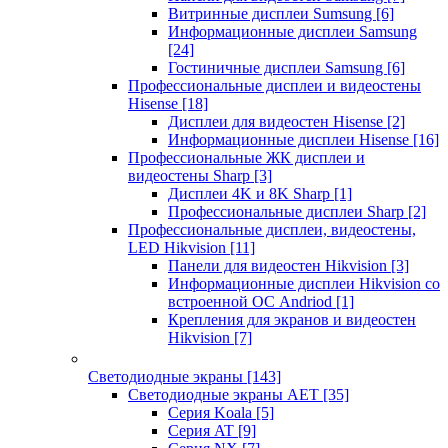
Витринные дисплеи Sumsung
[6]
Информационные дисплеи Samsung
[24]
Гостиничные дисплеи Samsung
[6]
Профессиональные дисплеи и видеостены
Hisense
[18]
Дисплеи для видеостен Hisense
[2]
Информационные дисплеи Hisense
[16]
Профессиональные ЖК дисплеи и
видеостены Sharp
[3]
Дисплеи 4K и 8K Sharp
[1]
Профессиональные дисплеи Sharp
[2]
Профессиональные дисплеи, видеостены,
LED Hikvision
[11]
Панели для видеостен Hikvision
[3]
Информационные дисплеи Hikvision со
встроенной ОС Andriod
[1]
Крепления для экранов и видеостен
Hikvision
[7]
Светодиодные экраны
[143]
Светодиодные экраны AET
[35]
Cерия Koala
[5]
Серия AT
[9]