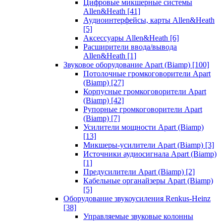
Цифровые микшерные системы
Allen&Heath
[41]
Аудиоинтерфейсы, карты Allen&Heath
[5]
Аксессуары Allen&Heath
[6]
Расширители ввода/вывода
Allen&Heath
[1]
Звуковое оборудование Apart (Biamp)
[100]
Потолочные громкоговорители Apart
(Biamp)
[27]
Корпусные громкоговорители Apart
(Biamp)
[42]
Рупорные громкоговорители Apart
(Biamp)
[7]
Усилители мощности Apart (Biamp)
[13]
Микшеры-усилители Apart (Biamp)
[3]
Источники аудиосигнала Apart (Biamp)
[1]
Предусилители Apart (Biamp)
[2]
Кабельные органайзеры Apart (Biamp)
[5]
Оборудование звукоусиления Renkus-Heinz
[38]
Управляемые звуковые колонны