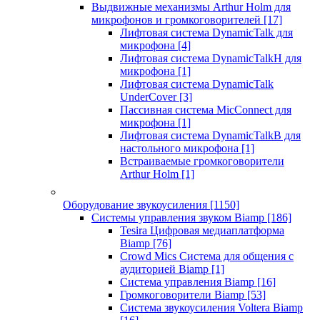
Выдвижные механизмы Arthur Holm для
микрофонов и громкоговорителей
[17]
Лифтовая система DynamicTalk для
микрофона
[4]
Лифтовая система DynamicTalkH для
микрофона
[1]
Лифтовая система DynamicTalk
UnderCover
[3]
Пассивная система MicConnect для
микрофона
[1]
Лифтовая система DynamicTalkB для
настольного микрофона
[1]
Встраиваемые громкоговорители
Arthur Holm
[1]
Оборудование звукоусиления
[1150]
Системы управления звуком Biamp
[186]
Tesira Цифровая медиаплатформа
Biamp
[76]
Crowd Mics Система для общения с
аудиторией Biamp
[1]
Система управления Biamp
[16]
Громкоговорители Biamp
[53]
Система звукоусиления Voltera Biamp