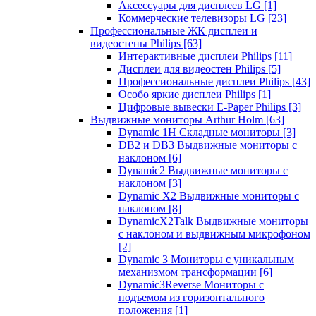
Аксессуары для дисплеев LG
[1]
Коммерческие телевизоры LG
[23]
Профессиональные ЖК дисплеи и
видеостены Philips
[63]
Интерактивные дисплеи Philips
[11]
Дисплеи для видеостен Philips
[5]
Профессиональные дисплеи Philips
[43]
Особо яркие дисплеи Philips
[1]
Цифровые вывески E-Paper Philips
[3]
Выдвижные мониторы Arthur Holm
[63]
Dynamic 1Н Складные мониторы
[3]
DB2 и DB3 Выдвижные мониторы с
наклоном
[6]
Dynamic2 Выдвижные мониторы с
наклоном
[3]
Dynamic X2 Выдвижные мониторы с
наклоном
[8]
DynamicX2Talk Выдвижные мониторы
с наклоном и выдвижным микрофоном
[2]
Dynamic 3 Мониторы с уникальным
механизмом трансформации
[6]
Dynamic3Reverse Мониторы с
подъемом из горизонтального
положения
[1]