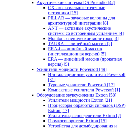
Акустические системы DS Proaudio
[42]
CX - коаксиальные точечные
источники
[15]
PILLAR — звуковые колонны для
архитектурной интеграции
[8]
ANT — активные акустические
системы со встроенным усилением
[4]
Monitor - сценические мониторы
[3]
TAURA — линейный массив
[2]
ERA-i — линейный массив
(инсталляционная версия)
[5]
ERA — линейный массив (прокатная
версия)
[5]
Усилители мощности Powersoft
[49]
Инсталляционные усилители Powersoft
[31]
Туровые усилители Powersoft
[17]
Компактные усилители Powersoft
[1]
Оборудование звукоусиления Extron
[58]
Усилители мощности Extron
[21]
Процессоры обработки сигналов (DSP)
Extron
[17]
Усилители-распределители Extron
[2]
Громкоговорители Extron
[15]
Устройства для деэмбедирования и