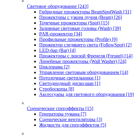
Световое оборудование
[243]
Гибридные прожекторы BeamSpotWash
[31]
Прожекторы с узким лучом (Beam)
[26]
Точечные прожекторы (Spot)
[15]
Заливные световые головы (Wash)
[39]
PAR-прожектор
[34]
Профильные прожекторы (Profile)
[9]
Прожектор следящего света (FollowSpot)
[2]
LED-бар (Bar)
[4]
Прожекторы с линзой Френеля (Fresnel)
[14]
Линейные прожекторы (Wall Washer)
[24]
Циклорама
[2]
Управление световым оборудованием
[14]
Потолочные светильники
[1]
Светодиодный диско-шар
[1]
Стробоскопы
[8]
Аксессуары для светового оборудования
[19]
Сценические спецэффекты
[15]
Генераторы тумана
[7]
Сценические вентиляторы
[3]
Жидкости для спецэффектов
[5]