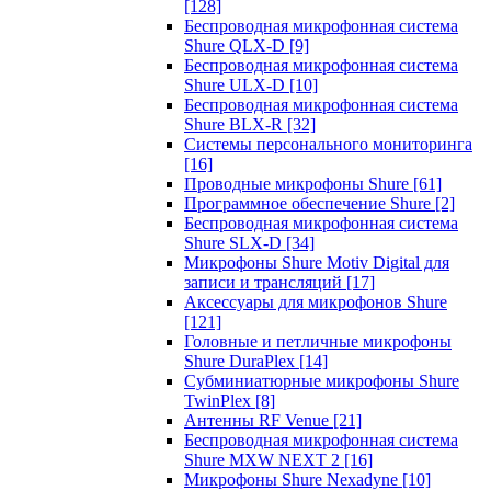
[128]
Беспроводная микрофонная система
Shure QLX-D
[9]
Беспроводная микрофонная система
Shure ULX-D
[10]
Беспроводная микрофонная система
Shure BLX-R
[32]
Системы персонального мониторинга
[16]
Проводные микрофоны Shure
[61]
Программное обеспечение Shure
[2]
Беспроводная микрофонная система
Shure SLX-D
[34]
Микрофоны Shure Motiv Digital для
записи и трансляций
[17]
Аксессуары для микрофонов Shure
[121]
Головные и петличные микрофоны
Shure DuraPlex
[14]
Субминиатюрные микрофоны Shure
TwinPlex
[8]
Антенны RF Venue
[21]
Беспроводная микрофонная система
Shure MXW NEXT 2
[16]
Микрофоны Shure Nexadyne
[10]