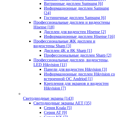
Витринные дисплеи Sumsung
[6]
Информационные дисплеи Samsung
[24]
Гостиничные дисплеи Samsung
[6]
Профессиональные дисплеи и видеостены
Hisense
[18]
Дисплеи для видеостен Hisense
[2]
Информационные дисплеи Hisense
[16]
Профессиональные ЖК дисплеи и
видеостены Sharp
[3]
Дисплеи 4K и 8K Sharp
[1]
Профессиональные дисплеи Sharp
[2]
Профессиональные дисплеи, видеостены,
LED Hikvision
[11]
Панели для видеостен Hikvision
[3]
Информационные дисплеи Hikvision со
встроенной ОС Andriod
[1]
Крепления для экранов и видеостен
Hikvision
[7]
Светодиодные экраны
[143]
Светодиодные экраны AET
[35]
Cерия Koala
[5]
Серия AT
[9]