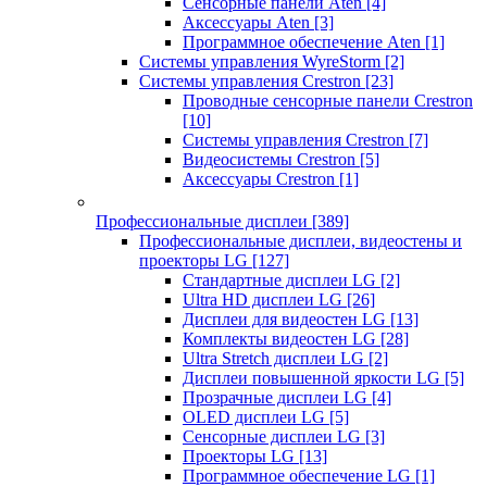
Сенсорные панели Aten
[4]
Аксессуары Aten
[3]
Программное обеспечение Aten
[1]
Системы управления WyreStorm
[2]
Системы управления Crestron
[23]
Проводные сенсорные панели Crestron
[10]
Системы управления Crestron
[7]
Видеосистемы Crestron
[5]
Аксессуары Crestron
[1]
Профессиональные дисплеи
[389]
Профессиональные дисплеи, видеостены и
проекторы LG
[127]
Стандартные дисплеи LG
[2]
Ultra HD дисплеи LG
[26]
Дисплеи для видеостен LG
[13]
Комплекты видеостен LG
[28]
Ultra Stretch дисплеи LG
[2]
Дисплеи повышенной яркости LG
[5]
Прозрачные дисплеи LG
[4]
OLED дисплеи LG
[5]
Сенсорные дисплеи LG
[3]
Проекторы LG
[13]
Программное обеспечение LG
[1]