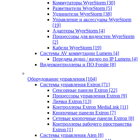
Коммутаторы WyreStorm
[30]
Разветвители WyreStorm
[5]
Удлинители WyreStorm
[38]
Управление и аксессуары WyreStorm
[19]
Адаптеры WyreStorm
[4]
Процессоры для видеостен WyreStorm
[2]
Кабели WyreStorm
[19]
Системы AV коммутации Lumens
[4]
Передача аудио / видео по IP Lumens
[4]
Видеоконтроллеры и ПО Forsite
[8]
Оборудование управления
[104]
Системы управления Extron
[71]
Сенсорные панели Extron
[22]
Процессоры управления Extron
[9]
Лючки Extron
[13]
Контроллеры Extron MediaLink
[11]
Кнопочные панели Extron
[7]
Сетевые кнопочные панели Extron
[8]
Контроллеры рабочего пространства
Extron
[1]
Системы управления Aten
[8]