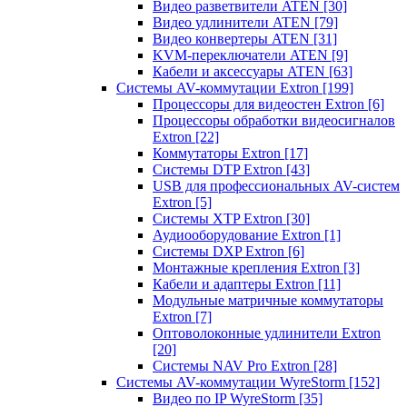
Видео разветвители ATEN
[30]
Видео удлинители ATEN
[79]
Видео конвертеры ATEN
[31]
KVM-переключатели ATEN
[9]
Кабели и аксессуары ATEN
[63]
Системы AV-коммутации Extron
[199]
Процессоры для видеостен Extron
[6]
Процессоры обработки видеосигналов
Extron
[22]
Коммутаторы Extron
[17]
Системы DTP Extron
[43]
USB для профессиональных AV-систем
Extron
[5]
Системы XTP Extron
[30]
Аудиооборудование Extron
[1]
Системы DXP Extron
[6]
Монтажные крепления Extron
[3]
Кабели и адаптеры Extron
[11]
Модульные матричные коммутаторы
Extron
[7]
Оптоволоконные удлинители Extron
[20]
Системы NAV Pro Extron
[28]
Системы AV-коммутации WyreStorm
[152]
Видео по IP WyreStorm
[35]