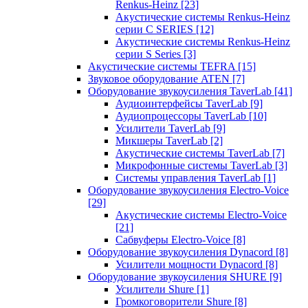
Renkus-Heinz
[23]
Акустические системы Renkus-Heinz
серии C SERIES
[12]
Акустические системы Renkus-Heinz
серии S Series
[3]
Акустические системы TEFRA
[15]
Звуковое оборудование ATEN
[7]
Оборудование звукоусиления TaverLab
[41]
Аудиоинтерфейсы TaverLab
[9]
Аудиопроцессоры TaverLab
[10]
Усилители TaverLab
[9]
Микшеры TaverLab
[2]
Акустические системы TaverLab
[7]
Микрофонные системы TaverLab
[3]
Системы управления TaverLab
[1]
Оборудование звукоусиления Electro-Voice
[29]
Акустические системы Electro-Voice
[21]
Сабвуферы Electro-Voice
[8]
Оборудование звукоусиления Dynacord
[8]
Усилители мощности Dynacord
[8]
Оборудование звукоусиления SHURE
[9]
Усилители Shure
[1]
Громкоговорители Shure
[8]