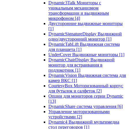
Dynamic3Talk Мониторы с
уникальным механизмом
трансформации и выдвижным
микрофоном
[4]
Двусторонние выдвижные мониторы
[1]
DynamicSignatureDisplay Выдвижной
одно/двусторонний монитор
[1]
DynamicTabLift Выдвижная система
для планшета
[1]
UnderCover Выдвижные мониторы
[1]
DynamicChairDisplay Выдвижной
монитор для встраивания в
подлокотник
[1]
DynamicVision Выдвижная система для
камер ВКС
[1]
CourtesyBox Моторизованный корпус
для бутылок и салфеток
[2]
Опции для мониторов серии Dynamic
[13]
DynamicShare система управления
[6]
Управление моторизованными
устройствами
[2]
Dynamic4 Выдвижной мультимедиа
стол переговоров
[1]