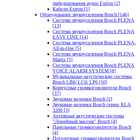
эмбедирования аудио Extron
[2]
Кабели Extron
[1]
Оборудование звукоусиления Bosch
[146]
Система звукоусиления Bosch PLENA
[13]
Система звукоусиления Bosch PLENA
EASY LINE
[14]
Система звукоусиления Bosch PLENA-
All-in-One
[5]
Система звукоусиления Bosch PLENA
Matrix
[5]
Система звукоусиления Bosch PLENA
VOICE ALARM SYSTEM
[8]
Музыкальные акустические системы
Bosch LB6/ LC6/ LP6
[10]
Корпусные громкоговорители Bosch
[37]
Звуковые колонки Bosch
[2]
Звуковые колонки Bosch серии XLA
3200
[3]
Активные акустические системы
"Линейный массив" Bosch
[4]
Панельные громкоговорители Bosch
[4]
Потолочные громкоговорители Bosch