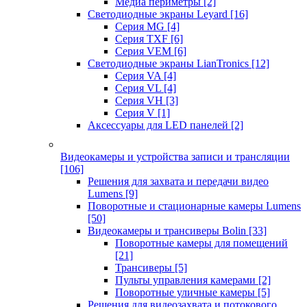
Медиа периметры
[2]
Светодиодные экраны Leyard
[16]
Серия MG
[4]
Серия TXF
[6]
Серия VEM
[6]
Светодиодные экраны LianTronics
[12]
Серия VA
[4]
Серия VL
[4]
Серия VH
[3]
Серия V
[1]
Аксессуары для LED панелей
[2]
Видеокамеры и устройства записи и трансляции
[106]
Решения для захвата и передачи видео
Lumens
[9]
Поворотные и стационарные камеры Lumens
[50]
Видеокамеры и трансиверы Bolin
[33]
Поворотные камеры для помещений
[21]
Трансиверы
[5]
Пульты управления камерами
[2]
Поворотные уличные камеры
[5]
Решения для видеозахвата и потокового