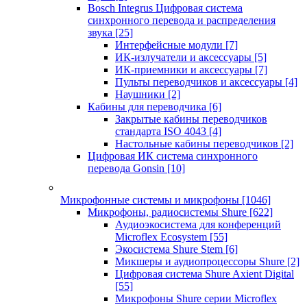
Bosch Integrus Цифровая система
синхронного перевода и распределения
звука
[25]
Интерфейсные модули
[7]
ИК-излучатели и аксессуары
[5]
ИК-приемники и аксессуары
[7]
Пульты переводчиков и аксессуары
[4]
Наушники
[2]
Кабины для переводчика
[6]
Закрытые кабины переводчиков
стандарта ISO 4043
[4]
Настольные кабины переводчиков
[2]
Цифровая ИК система синхронного
перевода Gonsin
[10]
Микрофонные системы и микрофоны
[1046]
Микрофоны, радиосистемы Shure
[622]
Аудиоэкосистема для конференций
Microflex Ecosystem
[55]
Экосистема Shure Stem
[6]
Микшеры и аудиопроцессоры Shure
[2]
Цифровая система Shure Axient Digital
[55]
Микрофоны Shure серии Microflex