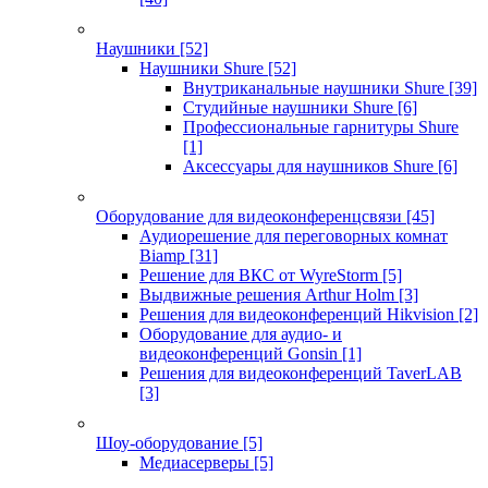
Наушники
[52]
Наушники Shure
[52]
Внутриканальные наушники Shure
[39]
Студийные наушники Shure
[6]
Профессиональные гарнитуры Shure
[1]
Аксессуары для наушников Shure
[6]
Оборудование для видеоконференцсвязи
[45]
Аудиорешение для переговорных комнат
Biamp
[31]
Решение для ВКС от WyreStorm
[5]
Выдвижные решения Arthur Holm
[3]
Решения для видеоконференций Hikvision
[2]
Оборудование для аудио- и
видеоконференций Gonsin
[1]
Решения для видеоконференций TaverLAB
[3]
Шоу-оборудование
[5]
Медиасерверы
[5]