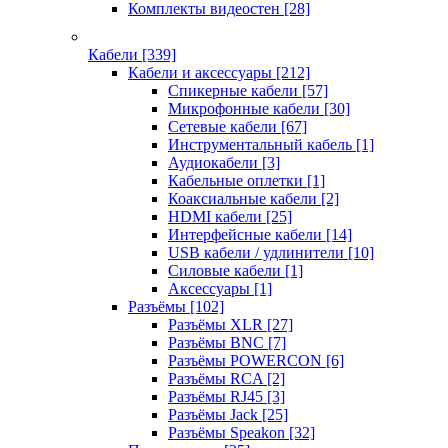
Комплекты видеостен
[28]
Кабели
[339]
Кабели и аксессуары
[212]
Спикерные кабели
[57]
Микрофонные кабели
[30]
Сетевые кабели
[67]
Инструментальный кабель
[1]
Аудиокабели
[3]
Кабельные оплетки
[1]
Коаксиальные кабели
[2]
HDMI кабели
[25]
Интерфейсные кабели
[14]
USB кабели / удлинители
[10]
Силовые кабели
[1]
Аксессуары
[1]
Разъёмы
[102]
Разъёмы XLR
[27]
Разъёмы BNC
[7]
Разъёмы POWERCON
[6]
Разъёмы RCA
[2]
Разъёмы RJ45
[3]
Разъёмы Jack
[25]
Разъёмы Speakon
[32]