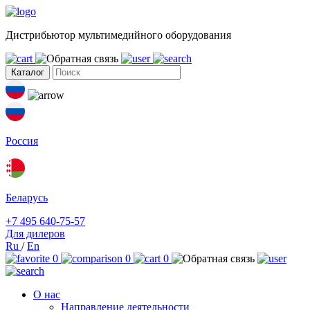
Дистрибьютор мультимедийного оборудования
Каталог
Россия
Беларусь
+7 495 640-75-57
Для дилеров
Ru
/
En
0
0
0
О нас
Направление деятельности