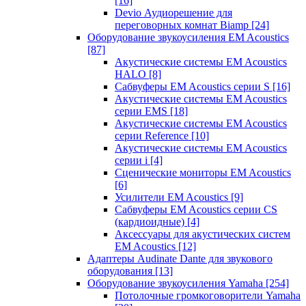
[16]
Devio Аудиорешение для
переговорных комнат Biamp
[24]
Оборудование звукоусиления EM Acoustics
[87]
Акустические системы EM Acoustics
HALO
[8]
Сабвуферы EM Acoustics серии S
[16]
Акустические системы EM Acoustics
серии EMS
[18]
Акустические системы EM Acoustics
серии Reference
[10]
Акустические системы EM Acoustics
серии i
[4]
Сценические мониторы EM Acoustics
[6]
Усилители EM Acoustics
[9]
Сабвуферы EM Acoustics серии CS
(кардиоидные)
[4]
Аксессуары для акустических систем
EM Acoustics
[12]
Адаптеры Audinate Dante для звукового
оборудования
[13]
Оборудование звукоусиления Yamaha
[254]
Потолочные громкоговорители Yamaha