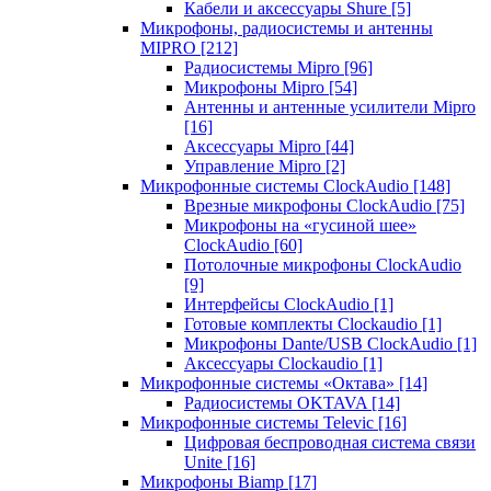
Кабели и аксессуары Shure
[5]
Микрофоны, радиосистемы и антенны
MIPRO
[212]
Радиосистемы Mipro
[96]
Микрофоны Mipro
[54]
Антенны и антенные усилители Mipro
[16]
Аксессуары Mipro
[44]
Управление Mipro
[2]
Микрофонные системы ClockAudio
[148]
Врезные микрофоны ClockAudio
[75]
Микрофоны на «гусиной шее»
ClockAudio
[60]
Потолочные микрофоны ClockAudio
[9]
Интерфейсы ClockAudio
[1]
Готовые комплекты Clockaudio
[1]
Микрофоны Dante/USB ClockAudio
[1]
Аксессуары Clockaudio
[1]
Микрофонные системы «Октава»
[14]
Радиосистемы OKTAVA
[14]
Микрофонные системы Televic
[16]
Цифровая беспроводная система связи
Unite
[16]
Микрофоны Biamp
[17]