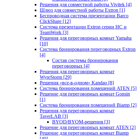
Решения для совместной работы Vivitek
[4]
Шлюз для совместной работы Extron
[1]
Беспроводная система презентации Barco
ClickShare
[12]
Система презентации Extron серии HC и
TeamWork
[3]
Решения для переговорных комнат Yamaha
[10]
Система бронирования переговорных Extron
[4]
Состав системы бронирования
переговорных
[4]
Решения для переговорных комнат
WyreStorm
[29]
Решения «все-в-одном» Kandao
[8]
Система бронирования помещений ATEN
[5]
Решение для переговорных комнат Gonsin
[1]
Система бронирования помещений Biamp
[2]
Решения для переговорных комнат
TaverLAB
[3]
BYOD/BYOM-решения
[3]
Решение для переговорных комнат ATEN
[2]
Решение для переговорных комнат Biamp
[40]