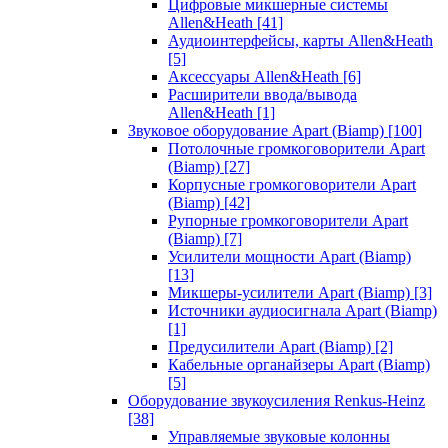
Цифровые микшерные системы
Allen&Heath
[41]
Аудиоинтерфейсы, карты Allen&Heath
[5]
Аксессуары Allen&Heath
[6]
Расширители ввода/вывода
Allen&Heath
[1]
Звуковое оборудование Apart (Biamp)
[100]
Потолочные громкоговорители Apart
(Biamp)
[27]
Корпусные громкоговорители Apart
(Biamp)
[42]
Рупорные громкоговорители Apart
(Biamp)
[7]
Усилители мощности Apart (Biamp)
[13]
Микшеры-усилители Apart (Biamp)
[3]
Источники аудиосигнала Apart (Biamp)
[1]
Предусилители Apart (Biamp)
[2]
Кабельные органайзеры Apart (Biamp)
[5]
Оборудование звукоусиления Renkus-Heinz
[38]
Управляемые звуковые колонны