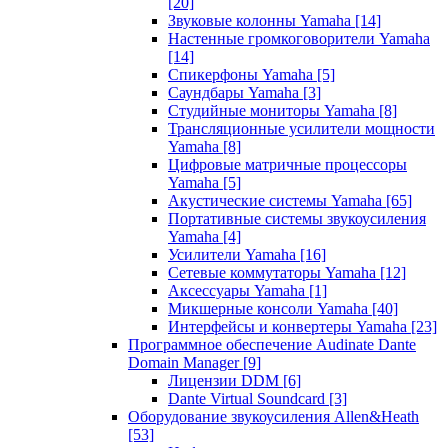
[20]
Звуковые колонны Yamaha
[14]
Настенные громкоговорители Yamaha
[14]
Спикерфоны Yamaha
[5]
Саундбары Yamaha
[3]
Студийные мониторы Yamaha
[8]
Трансляционные усилители мощности
Yamaha
[8]
Цифровые матричные процессоры
Yamaha
[5]
Акустические системы Yamaha
[65]
Портативные системы звукоусиления
Yamaha
[4]
Усилители Yamaha
[16]
Сетевые коммутаторы Yamaha
[12]
Аксессуары Yamaha
[1]
Микшерные консоли Yamaha
[40]
Интерфейсы и конвертеры Yamaha
[23]
Программное обеспечение Audinate Dante
Domain Manager
[9]
Лицензии DDM
[6]
Dante Virtual Soundcard
[3]
Оборудование звукоусиления Allen&Heath
[53]