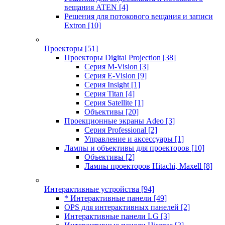
вещания ATEN
[4]
Решения для потокового вещания и записи
Extron
[10]
Проекторы
[51]
Проекторы Digital Projection
[38]
Серия M-Vision
[3]
Серия E-Vision
[9]
Серия Insight
[1]
Серия Titan
[4]
Серия Satellite
[1]
Объективы
[20]
Проекционные экраны Adeo
[3]
Серия Professional
[2]
Управление и аксессуары
[1]
Лампы и объективы для проекторов
[10]
Объективы
[2]
Лампы проекторов Hitachi, Maxell
[8]
Интерактивные устройства
[94]
* Интерактивные панели
[49]
OPS для интерактивных панелей
[2]
Интерактивные панели LG
[3]