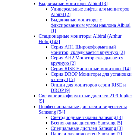
Выдвижные мониторы Albiral
[3]
Универсальные лифты для мониторов
Albiral
[2]
Выдвижные мониторы с
фиксированным углом наклона Albiral
[1]
Стационарные мониторы Albiral (Arthur
Holm)
[42]
Серия AH1 Широкоформатный
монитор, складывается вручную
[2]
Серия AH2 Монитор складывается
вручную
[2]
Серия RISE Настенные мониторы
[14]
Серия DROP Мониторы для установки
в стену
[15]
Опции для мониторов серии RISE и
DROP
[9]
Сверхширокоформатные дисплеи 21:9 Jupiter
[5]
Профессиональные дисплеи и видеостены
Samsung
[54]
Светодиодные экраны Samsung
[3]
Всепогодные дисплеи Samsung
[5]
Специальные дисплеи Samsung
[3]
Панели для видеостен Samsung
[7]