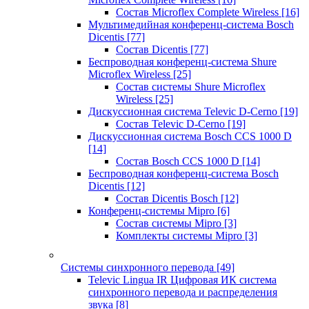
Состав Microflex Complete Wireless
[16]
Мультимедийная конференц-система Bosch
Dicentis
[77]
Состав Dicentis
[77]
Беспроводная конференц-система Shure
Microflex Wireless
[25]
Состав системы Shure Microflex
Wireless
[25]
Дискуссионная система Televic D-Cerno
[19]
Состав Televic D-Cerno
[19]
Дискуссионная система Bosch CCS 1000 D
[14]
Состав Bosch CCS 1000 D
[14]
Беспроводная конференц-система Bosch
Dicentis
[12]
Состав Dicentis Bosch
[12]
Конференц-системы Mipro
[6]
Состав системы Mipro
[3]
Комплекты системы Mipro
[3]
Системы синхронного перевода
[49]
Televic Lingua IR Цифровая ИК система
синхронного перевода и распределения
звука
[8]