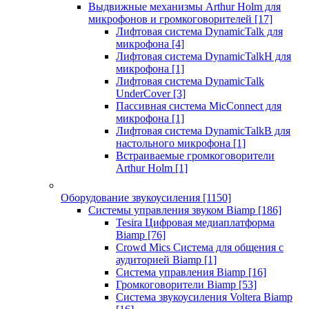
Выдвижные механизмы Arthur Holm для
микрофонов и громкоговорителей
[17]
Лифтовая система DynamicTalk для
микрофона
[4]
Лифтовая система DynamicTalkH для
микрофона
[1]
Лифтовая система DynamicTalk
UnderCover
[3]
Пассивная система MicConnect для
микрофона
[1]
Лифтовая система DynamicTalkB для
настольного микрофона
[1]
Встраиваемые громкоговорители
Arthur Holm
[1]
Оборудование звукоусиления
[1150]
Системы управления звуком Biamp
[186]
Tesira Цифровая медиаплатформа
Biamp
[76]
Crowd Mics Система для общения с
аудиторией Biamp
[1]
Система управления Biamp
[16]
Громкоговорители Biamp
[53]
Система звукоусиления Voltera Biamp