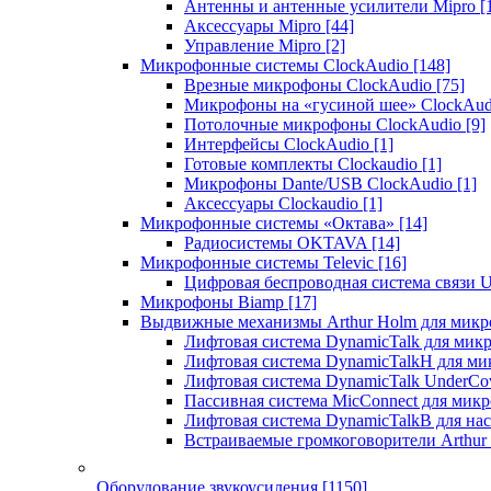
Антенны и антенные усилители Mipro
[
Аксессуары Mipro
[44]
Управление Mipro
[2]
Микрофонные системы ClockAudio
[148]
Врезные микрофоны ClockAudio
[75]
Микрофоны на «гусиной шее» ClockAu
Потолочные микрофоны ClockAudio
[9]
Интерфейсы ClockAudio
[1]
Готовые комплекты Clockaudio
[1]
Микрофоны Dante/USB ClockAudio
[1]
Аксессуары Clockaudio
[1]
Микрофонные системы «Октава»
[14]
Радиосистемы OKTAVA
[14]
Микрофонные системы Televic
[16]
Цифровая беспроводная система связи U
Микрофоны Biamp
[17]
Выдвижные механизмы Arthur Holm для микр
Лифтовая система DynamicTalk для ми
Лифтовая система DynamicTalkH для м
Лифтовая система DynamicTalk UnderCo
Пассивная система MicConnect для мик
Лифтовая система DynamicTalkB для на
Встраиваемые громкоговорители Arthu
Оборудование звукоусиления
[1150]