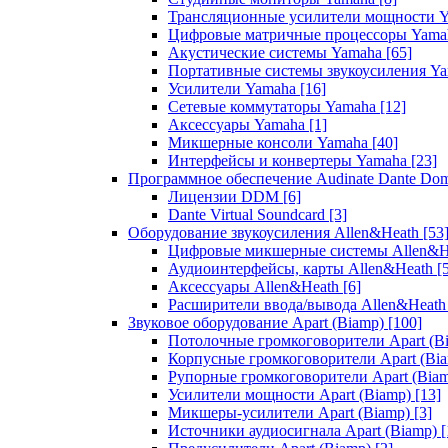
Трансляционные усилители мощности 
Цифровые матричные процессоры Yam
Акустические системы Yamaha
[65]
Портативные системы звукоусиления Y
Усилители Yamaha
[16]
Сетевые коммутаторы Yamaha
[12]
Аксессуары Yamaha
[1]
Микшерные консоли Yamaha
[40]
Интерфейсы и конвертеры Yamaha
[23]
Программное обеспечение Audinate Dante Do
Лицензии DDM
[6]
Dante Virtual Soundcard
[3]
Оборудование звукоусиления Allen&Heath
[53
Цифровые микшерные системы Allen&
Аудиоинтерфейсы, карты Allen&Heath
[
Аксессуары Allen&Heath
[6]
Расширители ввода/вывода Allen&Heat
Звуковое оборудование Apart (Biamp)
[100]
Потолочные громкоговорители Apart (B
Корпусные громкоговорители Apart (Bi
Рупорные громкоговорители Apart (Bia
Усилители мощности Apart (Biamp)
[13]
Микшеры-усилители Apart (Biamp)
[3]
Источники аудиосигнала Apart (Biamp)
[