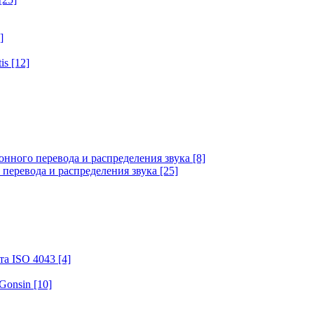
]
tis
[12]
онного перевода и распределения звука
[8]
 перевода и распределения звука
[25]
та ISO 4043
[4]
 Gonsin
[10]