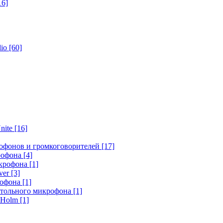
16]
dio
[60]
nite
[16]
офонов и громкоговорителей
[17]
крофона
[4]
икрофона
[1]
ver
[3]
рофона
[1]
стольного микрофона
[1]
r Holm
[1]