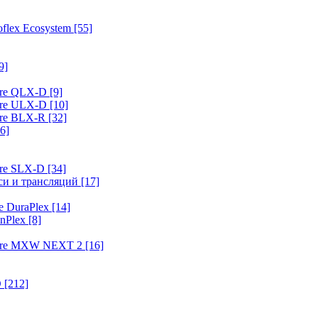
flex Ecosystem
[55]
9]
ure QLX-D
[9]
ure ULX-D
[10]
ure BLX-R
[32]
6]
ure SLX-D
[34]
иси и трансляций
[17]
e DuraPlex
[14]
nPlex
[8]
hure MXW NEXT 2
[16]
O
[212]