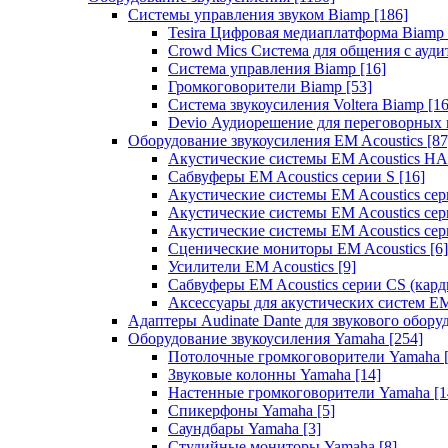
Системы управления звуком Biamp
[186]
Tesira Цифровая медиаплатформа Biamp
Crowd Mics Система для общения с ауд
Система управления Biamp
[16]
Громкоговорители Biamp
[53]
Система звукоусиления Voltera Biamp
[16
Devio Аудиорешение для переговорных
Оборудование звукоусиления EM Acoustics
[87
Акустические системы EM Acoustics 
Сабвуферы EM Acoustics серии S
[16]
Акустические системы EM Acoustics с
Акустические системы EM Acoustics сер
Акустические системы EM Acoustics сер
Сценические мониторы EM Acoustics
[6]
Усилители EM Acoustics
[9]
Сабвуферы EM Acoustics серии CS (кар
Аксессуары для акустических систем EM
Адаптеры Audinate Dante для звукового обор
Оборудование звукоусиления Yamaha
[254]
Потолочные громкоговорители Yamaha
Звуковые колонны Yamaha
[14]
Настенные громкоговорители Yamaha
[1
Спикерфоны Yamaha
[5]
Саундбары Yamaha
[3]
Студийные мониторы Yamaha
[8]