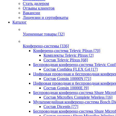
Стать дилером
Отзывы клиентов
Вакансии
Лицензии и сертификаты
Каталог
Уцененные товары
[32]
Конференц-системы
[336]
Конференц-система Televic Plixus
[70]
Комплекты Televic Plixus
[2]
Состав Televic Plixus
[68]
Беспроводная конференц-система Televic Con
Состав Confidea FLEX G4
[17]
Цифровая проводная и беспроводная конфере
Состав Gonsin 10000N
[71]
Цифровая проводная и беспроводная конфере
Состав Gonsin 10000E
[9]
Беспроводная конференц-система Shure Microfl
Состав Microflex Complete Wireless
[16]
Мультимедийная конференц-система Bosch Dic
Состав Dicentis
[77]
Беспроводная конференц-система Shure Microfl
Состав системы Shure Microflex Wireless