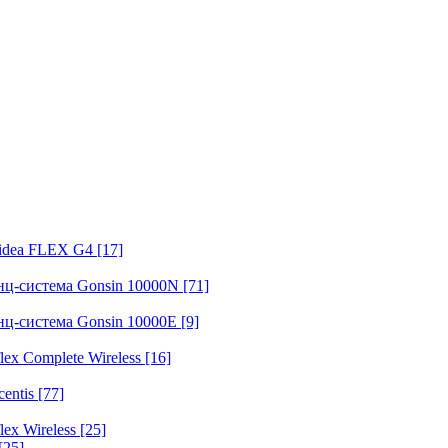
fidea FLEX G4
[17]
нц-система Gonsin 10000N
[71]
нц-система Gonsin 10000E
[9]
ex Complete Wireless
[16]
entis
[77]
ex Wireless
[25]
[25]