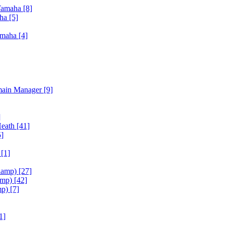
Yamaha
[8]
aha
[5]
amaha
[4]
main Manager
[9]
]
Heath
[41]
5]
h
[1]
iamp)
[27]
amp)
[42]
mp)
[7]
1]