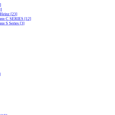
]
8]
-Heinz
[23]
ерии C SERIES
[12]
ии S Series
[3]
]