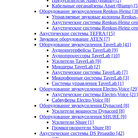
Предусилители Apart (Biamp)
[2]
Кабельные органайзеры Apart (Biamp)
[5
Оборудование звукоусиления Renkus-Heinz
[3
Управляемые звуковые колонны Renkus
Акустические системы Renkus-Heinz с
Акустические системы Renkus-Heinz сер
Акустические системы TEFRA
[15]
Звуковое оборудование ATEN
[7]
Оборудование звукоусиления TaverLab
[41]
Аудиоинтерфейсы TaverLab
[9]
Аудиопроцессоры TaverLab
[10]
Усилители TaverLab
[9]
Микшеры TaverLab
[2]
Акустические системы TaverLab
[7]
Микрофонные системы TaverLab
[3]
Системы управления TaverLab
[1]
Оборудование звукоусиления Electro-Voice
[29
Акустические системы Electro-Voice
[21]
Сабвуферы Electro-Voice
[8]
Оборудование звукоусиления Dynacord
[8]
Усилители мощности Dynacord
[8]
Оборудование звукоусиления SHURE
[9]
Усилители Shure
[1]
Громкоговорители Shure
[8]
Акустические системы DS Proaudio
[42]