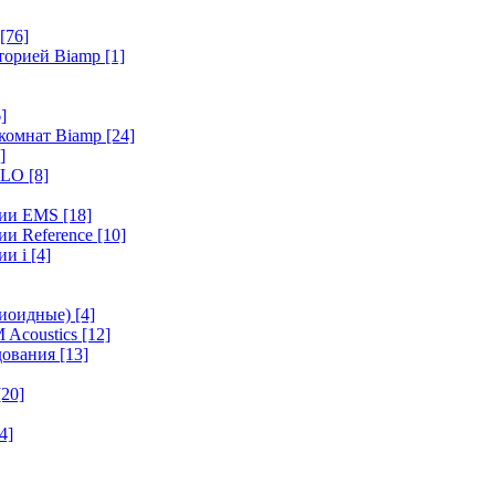
[76]
иторией Biamp
[1]
]
 комнат Biamp
[24]
]
HALO
[8]
ерии EMS
[18]
ии Reference
[10]
ии i
[4]
диоидные)
[4]
 Acoustics
[12]
удования
[13]
[20]
4]