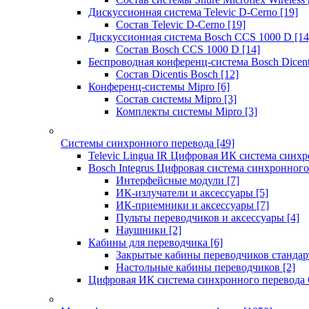
Дискуссионная система Televic D-Cerno
[19]
Состав Televic D-Cerno
[19]
Дискуссионная система Bosch CCS 1000 D
[14
Состав Bosch CCS 1000 D
[14]
Беспроводная конференц-система Bosch Dicen
Состав Dicentis Bosch
[12]
Конференц-системы Mipro
[6]
Состав системы Mipro
[3]
Комплекты системы Mipro
[3]
Системы синхронного перевода
[49]
Televic Lingua IR Цифровая ИК система синхр
Bosch Integrus Цифровая система синхронного
Интерфейсные модули
[7]
ИК-излучатели и аксессуары
[5]
ИК-приемники и аксессуары
[7]
Пульты переводчиков и аксессуары
[4]
Наушники
[2]
Кабины для переводчика
[6]
Закрытые кабины переводчиков стандар
Настольные кабины переводчиков
[2]
Цифровая ИК система синхронного перевода