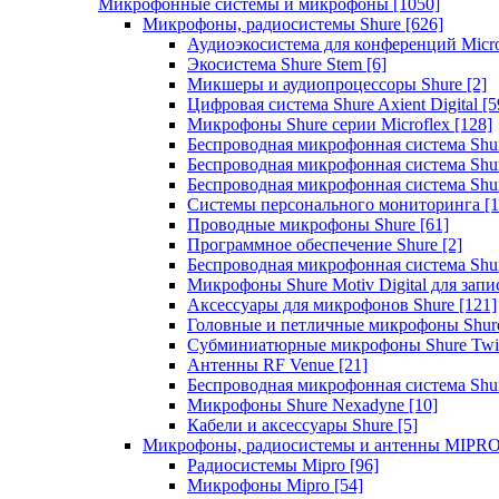
Микрофонные системы и микрофоны
[1050]
Микрофоны, радиосистемы Shure
[626]
Аудиоэкосистема для конференций Micro
Экосистема Shure Stem
[6]
Микшеры и аудиопроцессоры Shure
[2]
Цифровая система Shure Axient Digital
[5
Микрофоны Shure серии Microflex
[128]
Беспроводная микрофонная система Sh
Беспроводная микрофонная система Sh
Беспроводная микрофонная система Sh
Системы персонального мониторинга
[1
Проводные микрофоны Shure
[61]
Программное обеспечение Shure
[2]
Беспроводная микрофонная система Sh
Микрофоны Shure Motiv Digital для зап
Аксессуары для микрофонов Shure
[121]
Головные и петличные микрофоны Shur
Субминиатюрные микрофоны Shure Twi
Антенны RF Venue
[21]
Беспроводная микрофонная система S
Микрофоны Shure Nexadyne
[10]
Кабели и аксессуары Shure
[5]
Микрофоны, радиосистемы и антенны MIPR
Радиосистемы Mipro
[96]
Микрофоны Mipro
[54]