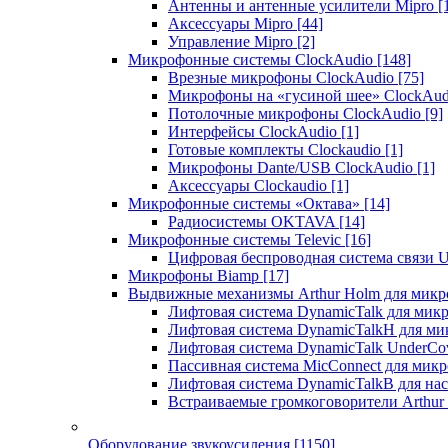
Антенны и антенные усилители Mipro
[
Аксессуары Mipro
[44]
Управление Mipro
[2]
Микрофонные системы ClockAudio
[148]
Врезные микрофоны ClockAudio
[75]
Микрофоны на «гусиной шее» ClockAu
Потолочные микрофоны ClockAudio
[9]
Интерфейсы ClockAudio
[1]
Готовые комплекты Clockaudio
[1]
Микрофоны Dante/USB ClockAudio
[1]
Аксессуары Clockaudio
[1]
Микрофонные системы «Октава»
[14]
Радиосистемы OKTAVA
[14]
Микрофонные системы Televic
[16]
Цифровая беспроводная система связи U
Микрофоны Biamp
[17]
Выдвижные механизмы Arthur Holm для микр
Лифтовая система DynamicTalk для ми
Лифтовая система DynamicTalkH для м
Лифтовая система DynamicTalk UnderCo
Пассивная система MicConnect для мик
Лифтовая система DynamicTalkB для на
Встраиваемые громкоговорители Arthu
Оборудование звукоусиления
[1150]