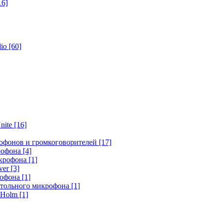
16]
dio
[60]
nite
[16]
офонов и громкоговорителей
[17]
крофона
[4]
икрофона
[1]
ver
[3]
рофона
[1]
стольного микрофона
[1]
r Holm
[1]