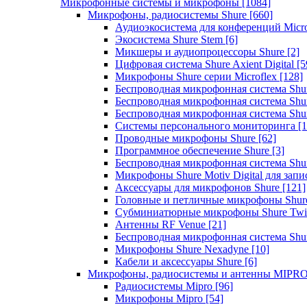
Микрофонные системы и микрофоны
[1084]
Микрофоны, радиосистемы Shure
[660]
Аудиоэкосистема для конференций Micro
Экосистема Shure Stem
[6]
Микшеры и аудиопроцессоры Shure
[2]
Цифровая система Shure Axient Digital
[5
Микрофоны Shure серии Microflex
[128]
Беспроводная микрофонная система Sh
Беспроводная микрофонная система Sh
Беспроводная микрофонная система Sh
Системы персонального мониторинга
[1
Проводные микрофоны Shure
[62]
Программное обеспечение Shure
[3]
Беспроводная микрофонная система Sh
Микрофоны Shure Motiv Digital для зап
Аксессуары для микрофонов Shure
[121]
Головные и петличные микрофоны Shur
Субминиатюрные микрофоны Shure Twi
Антенны RF Venue
[21]
Беспроводная микрофонная система S
Микрофоны Shure Nexadyne
[10]
Кабели и аксессуары Shure
[6]
Микрофоны, радиосистемы и антенны MIPR
Радиосистемы Mipro
[96]
Микрофоны Mipro
[54]