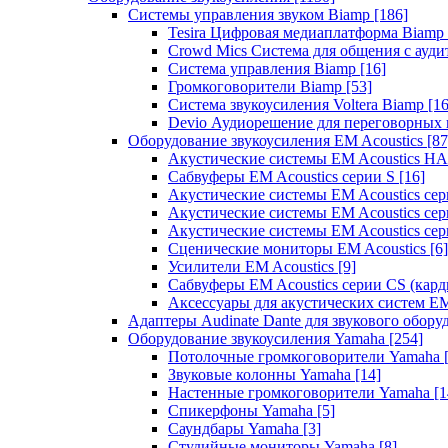
Системы управления звуком Biamp
[186]
Tesira Цифровая медиаплатформа Biamp
Crowd Mics Система для общения с ауд
Система управления Biamp
[16]
Громкоговорители Biamp
[53]
Система звукоусиления Voltera Biamp
[16
Devio Аудиорешение для переговорных
Оборудование звукоусиления EM Acoustics
[87
Акустические системы EM Acoustics 
Сабвуферы EM Acoustics серии S
[16]
Акустические системы EM Acoustics с
Акустические системы EM Acoustics сер
Акустические системы EM Acoustics сер
Сценические мониторы EM Acoustics
[6]
Усилители EM Acoustics
[9]
Сабвуферы EM Acoustics серии CS (кар
Аксессуары для акустических систем EM
Адаптеры Audinate Dante для звукового обор
Оборудование звукоусиления Yamaha
[254]
Потолочные громкоговорители Yamaha
Звуковые колонны Yamaha
[14]
Настенные громкоговорители Yamaha
[1
Спикерфоны Yamaha
[5]
Саундбары Yamaha
[3]
Студийные мониторы Yamaha
[8]