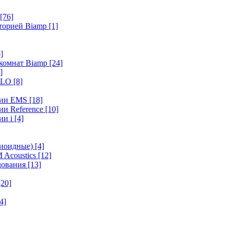
[76]
иторией Biamp
[1]
]
 комнат Biamp
[24]
]
HALO
[8]
ерии EMS
[18]
ии Reference
[10]
ии i
[4]
диоидные)
[4]
 Acoustics
[12]
удования
[13]
[20]
4]