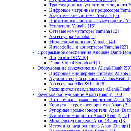
Трансляционные усилители мощности 
Цифровые матричные процессоры Yam
Акустические системы Yamaha
[65]
Портативные системы звукоусиления Y
Усилители Yamaha
[16]
Сетевые коммутаторы Yamaha
[12]
Аксессуары Yamaha
[1]
Микшерные консоли Yamaha
[40]
Интерфейсы и конвертеры Yamaha
[23]
Программное обеспечение Audinate Dante Do
Лицензии DDM
[6]
Dante Virtual Soundcard
[3]
Оборудование звукоусиления Allen&Heath
[53
Цифровые микшерные системы Allen&
Аудиоинтерфейсы, карты Allen&Heath
[
Аксессуары Allen&Heath
[6]
Расширители ввода/вывода Allen&Heat
Звуковое оборудование Apart (Biamp)
[100]
Потолочные громкоговорители Apart (B
Корпусные громкоговорители Apart (Bi
Рупорные громкоговорители Apart (Bia
Усилители мощности Apart (Biamp)
[13]
Микшеры-усилители Apart (Biamp)
[3]
Источники аудиосигнала Apart (Biamp)
[