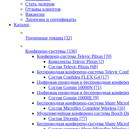
Стать дилером
Отзывы клиентов
Вакансии
Лицензии и сертификаты
Каталог
Уцененные товары
[32]
Конференц-системы
[336]
Конференц-система Televic Plixus
[70]
Комплекты Televic Plixus
[2]
Состав Televic Plixus
[68]
Беспроводная конференц-система Televic Con
Состав Confidea FLEX G4
[17]
Цифровая проводная и беспроводная конфере
Состав Gonsin 10000N
[71]
Цифровая проводная и беспроводная конфере
Состав Gonsin 10000E
[9]
Беспроводная конференц-система Shure Microfl
Состав Microflex Complete Wireless
[16]
Мультимедийная конференц-система Bosch Dic
Состав Dicentis
[77]
Беспроводная конференц-система Shure Microfl
Состав системы Shure Microflex Wireless