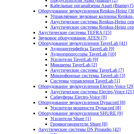
Предусилители Apart (Biamp)
[2]
Кабельные органайзеры Apart (Biamp)
[5
Оборудование звукоусиления Renkus-Heinz
[3
Управляемые звуковые колонны Renkus
Акустические системы Renkus-Heinz с
Акустические системы Renkus-Heinz сер
Акустические системы TEFRA
[15]
Звуковое оборудование ATEN
[7]
Оборудование звукоусиления TaverLab
[41]
Аудиоинтерфейсы TaverLab
[9]
Аудиопроцессоры TaverLab
[10]
Усилители TaverLab
[9]
Микшеры TaverLab
[2]
Акустические системы TaverLab
[7]
Микрофонные системы TaverLab
[3]
Системы управления TaverLab
[1]
Оборудование звукоусиления Electro-Voice
[29
Акустические системы Electro-Voice
[21]
Сабвуферы Electro-Voice
[8]
Оборудование звукоусиления Dynacord
[8]
Усилители мощности Dynacord
[8]
Оборудование звукоусиления SHURE
[9]
Усилители Shure
[1]
Громкоговорители Shure
[8]
Акустические системы DS Proaudio
[42]