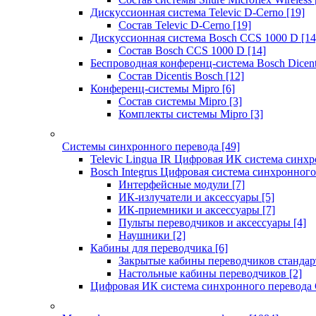
Дискуссионная система Televic D-Cerno
[19]
Состав Televic D-Cerno
[19]
Дискуссионная система Bosch CCS 1000 D
[14
Состав Bosch CCS 1000 D
[14]
Беспроводная конференц-система Bosch Dicen
Состав Dicentis Bosch
[12]
Конференц-системы Mipro
[6]
Состав системы Mipro
[3]
Комплекты системы Mipro
[3]
Системы синхронного перевода
[49]
Televic Lingua IR Цифровая ИК система синхр
Bosch Integrus Цифровая система синхронного
Интерфейсные модули
[7]
ИК-излучатели и аксессуары
[5]
ИК-приемники и аксессуары
[7]
Пульты переводчиков и аксессуары
[4]
Наушники
[2]
Кабины для переводчика
[6]
Закрытые кабины переводчиков стандар
Настольные кабины переводчиков
[2]
Цифровая ИК система синхронного перевода