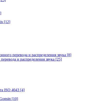
]
tis
[12]
онного перевода и распределения звука
[8]
 перевода и распределения звука
[25]
та ISO 4043
[4]
 Gonsin
[10]