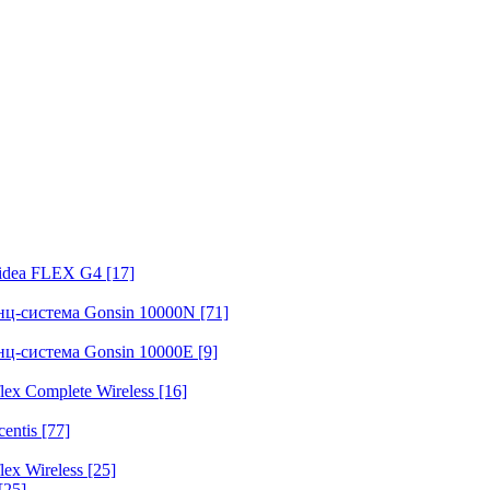
fidea FLEX G4
[17]
нц-система Gonsin 10000N
[71]
нц-система Gonsin 10000E
[9]
ex Complete Wireless
[16]
entis
[77]
ex Wireless
[25]
[25]