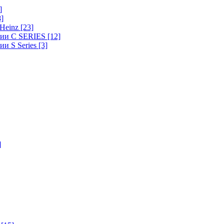
]
8]
-Heinz
[23]
ерии C SERIES
[12]
ии S Series
[3]
]