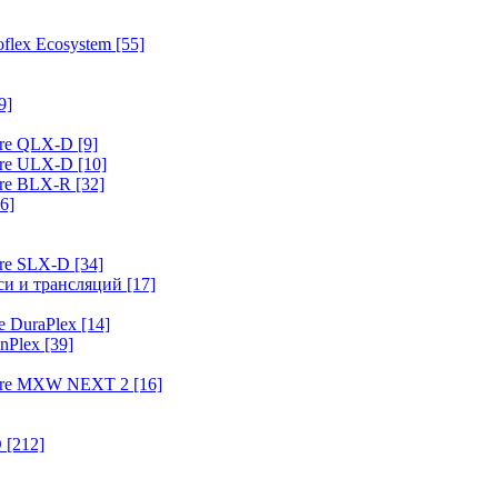
flex Ecosystem
[55]
9]
ure QLX-D
[9]
ure ULX-D
[10]
ure BLX-R
[32]
6]
ure SLX-D
[34]
иси и трансляций
[17]
e DuraPlex
[14]
nPlex
[39]
hure MXW NEXT 2
[16]
O
[212]