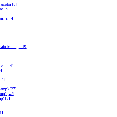
Yamaha
[8]
aha
[5]
amaha
[4]
main Manager
[9]
]
Heath
[41]
5]
h
[1]
iamp)
[27]
amp)
[42]
mp)
[7]
1]