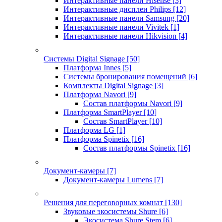
Интерактивные панели Hisense
[3]
Интерактивные дисплеи Philips
[12]
Интерактивные панели Samsung
[20]
Интерактивные панели Vivitek
[1]
Интерактивные панели Hikvision
[4]
Системы Digital Signage
[50]
Платформа Innes
[5]
Системы бронирования помещений
[6]
Комплекты Digital Signage
[3]
Платформа Navori
[9]
Состав платформы Navori
[9]
Платформа SmartPlayer
[10]
Состав SmartPlayer
[10]
Платформа LG
[1]
Платформа Spinetix
[16]
Состав платформы Spinetix
[16]
Документ-камеры
[7]
Документ-камеры Lumens
[7]
Решения для переговорных комнат
[130]
Звуковые экосистемы Shure
[6]
Экосистема Shure Stem
[6]