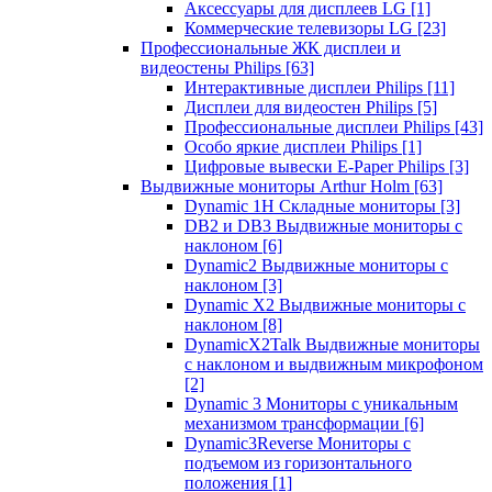
Аксессуары для дисплеев LG
[1]
Коммерческие телевизоры LG
[23]
Профессиональные ЖК дисплеи и
видеостены Philips
[63]
Интерактивные дисплеи Philips
[11]
Дисплеи для видеостен Philips
[5]
Профессиональные дисплеи Philips
[43]
Особо яркие дисплеи Philips
[1]
Цифровые вывески E-Paper Philips
[3]
Выдвижные мониторы Arthur Holm
[63]
Dynamic 1Н Складные мониторы
[3]
DB2 и DB3 Выдвижные мониторы с
наклоном
[6]
Dynamic2 Выдвижные мониторы с
наклоном
[3]
Dynamic X2 Выдвижные мониторы с
наклоном
[8]
DynamicX2Talk Выдвижные мониторы
с наклоном и выдвижным микрофоном
[2]
Dynamic 3 Мониторы с уникальным
механизмом трансформации
[6]
Dynamic3Reverse Мониторы с
подъемом из горизонтального
положения
[1]