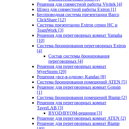
Решения для совместной работы Vivitek
[4]
Шлюз для совместной работы Extron
[1]
Беспроводная система презентации Barco
ClickShare
[12]
Система презентации Extron серии HC и
TeamWork
[3]
Решения для переговорных комнат Yamaha
[10]
Система бронирования переговорных Extron
[4]
Состав системы бронирования
переговорных
[4]
Решения для переговорных комнат
WyreStorm
[29]
Решения «все-в-одном» Kandao
[8]
Система бронирования помещений ATEN
[5]
Решение для переговорных комнат Gonsin
[1]
Система бронирования помещений Biamp
[2]
Решения для переговорных комнат
TaverLAB
[3]
BYOD/BYOM-решения
[3]
Решение для переговорных комнат ATEN
[2]
Решение для переговорных комнат Biamp
[40]