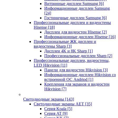
Витринные дисплеи Sumsung
[6]
Информационные дисплеи Samsung
[24]
Гостиничные дисплеи Samsung
[6]
Профессиональные дисплеи и видеостены
Hisense
[18]
Дисплеи для видеостен Hisense
[2]
Информационные дисплеи Hisense
[16]
Профессиональные ЖК дисплеи и
видеостены Sharp
[3]
Дисплеи 4K и 8K Sharp
[1]
Профессиональные дисплеи Sharp
[2]
Профессиональные дисплеи, видеостены,
LED Hikvision
[11]
Панели для видеостен Hikvision
[3]
Информационные дисплеи Hikvision со
встроенной ОС Andriod
[1]
Крепления для экранов и видеостен
Hikvision
[7]
Светодиодные экраны
[143]
Светодиодные экраны AET
[35]
Cерия Koala
[5]
Серия AT
[9]