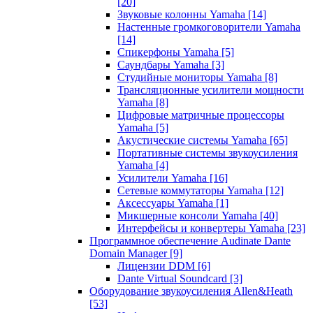
[20]
Звуковые колонны Yamaha
[14]
Настенные громкоговорители Yamaha
[14]
Спикерфоны Yamaha
[5]
Саундбары Yamaha
[3]
Студийные мониторы Yamaha
[8]
Трансляционные усилители мощности
Yamaha
[8]
Цифровые матричные процессоры
Yamaha
[5]
Акустические системы Yamaha
[65]
Портативные системы звукоусиления
Yamaha
[4]
Усилители Yamaha
[16]
Сетевые коммутаторы Yamaha
[12]
Аксессуары Yamaha
[1]
Микшерные консоли Yamaha
[40]
Интерфейсы и конвертеры Yamaha
[23]
Программное обеспечение Audinate Dante
Domain Manager
[9]
Лицензии DDM
[6]
Dante Virtual Soundcard
[3]
Оборудование звукоусиления Allen&Heath
[53]