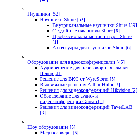
Наушники
[52]
Наушники Shure
[52]
Внутриканальные наушники Shure
[39]
Студийные наушники Shure
[6]
Профессиональные гарнитуры Shure
[1]
Аксессуары для наушников Shure
[6]
Оборудование для видеоконференцсвязи
[45]
Аудиорешение для переговорных комнат
Biamp
[31]
Решение для ВКС от WyreStorm
[5]
Выдвижные решения Arthur Holm
[3]
Решения для видеоконференций Hikvision
[2]
Оборудование для аудио- и
видеоконференций Gonsin
[1]
Решения для видеоконференций TaverLAB
[3]
Шоу-оборудование
[5]
Медиасерверы
[5]