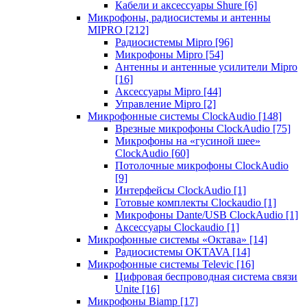
Кабели и аксессуары Shure
[6]
Микрофоны, радиосистемы и антенны
MIPRO
[212]
Радиосистемы Mipro
[96]
Микрофоны Mipro
[54]
Антенны и антенные усилители Mipro
[16]
Аксессуары Mipro
[44]
Управление Mipro
[2]
Микрофонные системы ClockAudio
[148]
Врезные микрофоны ClockAudio
[75]
Микрофоны на «гусиной шее»
ClockAudio
[60]
Потолочные микрофоны ClockAudio
[9]
Интерфейсы ClockAudio
[1]
Готовые комплекты Clockaudio
[1]
Микрофоны Dante/USB ClockAudio
[1]
Аксессуары Clockaudio
[1]
Микрофонные системы «Октава»
[14]
Радиосистемы OKTAVA
[14]
Микрофонные системы Televic
[16]
Цифровая беспроводная система связи
Unite
[16]
Микрофоны Biamp
[17]