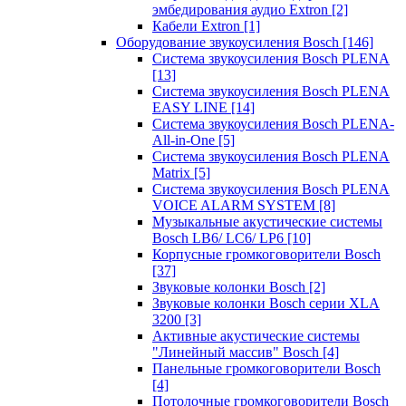
эмбедирования аудио Extron
[2]
Кабели Extron
[1]
Оборудование звукоусиления Bosch
[146]
Система звукоусиления Bosch PLENA
[13]
Система звукоусиления Bosch PLENA
EASY LINE
[14]
Система звукоусиления Bosch PLENA-
All-in-One
[5]
Система звукоусиления Bosch PLENA
Matrix
[5]
Система звукоусиления Bosch PLENA
VOICE ALARM SYSTEM
[8]
Музыкальные акустические системы
Bosch LB6/ LC6/ LP6
[10]
Корпусные громкоговорители Bosch
[37]
Звуковые колонки Bosch
[2]
Звуковые колонки Bosch серии XLA
3200
[3]
Активные акустические системы
"Линейный массив" Bosch
[4]
Панельные громкоговорители Bosch
[4]
Потолочные громкоговорители Bosch