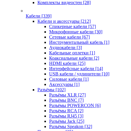
Комплекты видеостен
[28]
Кабели
[339]
Кабели и аксессуары
[212]
Спикерные кабели
[57]
Микрофонные кабели
[30]
Сетевые кабели
[67]
Инструментальный кабель
[1]
Аудиокабели
[3]
Кабельные оплетки
[1]
Коаксиальные кабели
[2]
HDMI кабели
[25]
Интерфейсные кабели
[14]
USB кабели / удлинители
[10]
Силовые кабели
[1]
Аксессуары
[1]
Разъёмы
[102]
Разъёмы XLR
[27]
Разъёмы BNC
[7]
Разъёмы POWERCON
[6]
Разъёмы RCA
[2]
Разъёмы RJ45
[3]
Разъёмы Jack
[25]
Разъёмы Speakon
[32]