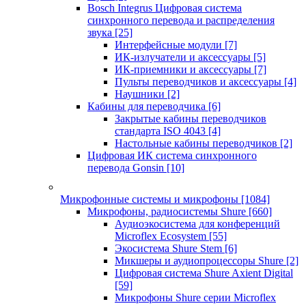
Bosch Integrus Цифровая система
синхронного перевода и распределения
звука
[25]
Интерфейсные модули
[7]
ИК-излучатели и аксессуары
[5]
ИК-приемники и аксессуары
[7]
Пульты переводчиков и аксессуары
[4]
Наушники
[2]
Кабины для переводчика
[6]
Закрытые кабины переводчиков
стандарта ISO 4043
[4]
Настольные кабины переводчиков
[2]
Цифровая ИК система синхронного
перевода Gonsin
[10]
Микрофонные системы и микрофоны
[1084]
Микрофоны, радиосистемы Shure
[660]
Аудиоэкосистема для конференций
Microflex Ecosystem
[55]
Экосистема Shure Stem
[6]
Микшеры и аудиопроцессоры Shure
[2]
Цифровая система Shure Axient Digital
[59]
Микрофоны Shure серии Microflex