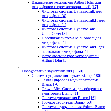
Выдвижные механизмы Arthur Holm для
микрофонов и громкоговорителей
[17]
Лифтовая система DynamicTalk для
микрофона
[4]
Лифтовая система DynamicTalkH для
микрофона
[1]
Лифтовая система DynamicTalk
UnderCover
[3]
Пассивная система MicConnect для
микрофона
[1]
Лифтовая система DynamicTalkB для
настольного микрофона
[1]
Встраиваемые громкоговорители
Arthur Holm
[1]
Оборудование звукоусиления
[1150]
Системы управления звуком Biamp
[186]
Tesira Цифровая медиаплатформа
Biamp
[76]
Crowd Mics Система для общения с
аудиторией Biamp
[1]
Система управления Biamp
[16]
Громкоговорители Biamp
[53]
Система звукоусиления Voltera Biamp