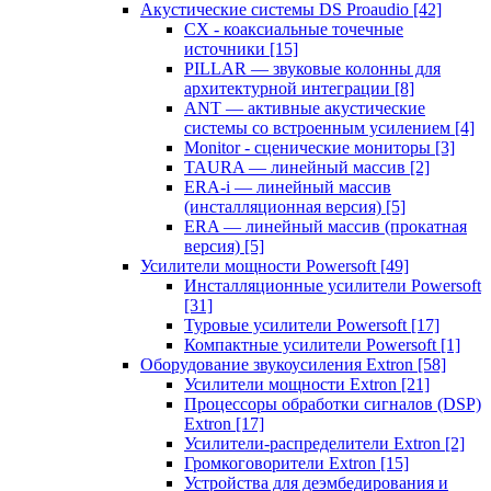
Акустические системы DS Proaudio
[42]
CX - коаксиальные точечные
источники
[15]
PILLAR — звуковые колонны для
архитектурной интеграции
[8]
ANT — активные акустические
системы со встроенным усилением
[4]
Monitor - сценические мониторы
[3]
TAURA — линейный массив
[2]
ERA-i — линейный массив
(инсталляционная версия)
[5]
ERA — линейный массив (прокатная
версия)
[5]
Усилители мощности Powersoft
[49]
Инсталляционные усилители Powersoft
[31]
Туровые усилители Powersoft
[17]
Компактные усилители Powersoft
[1]
Оборудование звукоусиления Extron
[58]
Усилители мощности Extron
[21]
Процессоры обработки сигналов (DSP)
Extron
[17]
Усилители-распределители Extron
[2]
Громкоговорители Extron
[15]
Устройства для деэмбедирования и