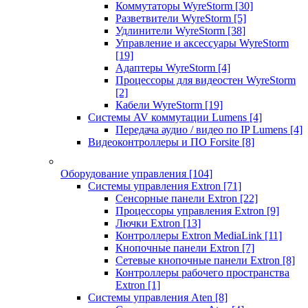
Коммутаторы WyreStorm
[30]
Разветвители WyreStorm
[5]
Удлинители WyreStorm
[38]
Управление и аксессуары WyreStorm
[19]
Адаптеры WyreStorm
[4]
Процессоры для видеостен WyreStorm
[2]
Кабели WyreStorm
[19]
Системы AV коммутации Lumens
[4]
Передача аудио / видео по IP Lumens
[4]
Видеоконтроллеры и ПО Forsite
[8]
Оборудование управления
[104]
Системы управления Extron
[71]
Сенсорные панели Extron
[22]
Процессоры управления Extron
[9]
Лючки Extron
[13]
Контроллеры Extron MediaLink
[11]
Кнопочные панели Extron
[7]
Сетевые кнопочные панели Extron
[8]
Контроллеры рабочего пространства
Extron
[1]
Системы управления Aten
[8]