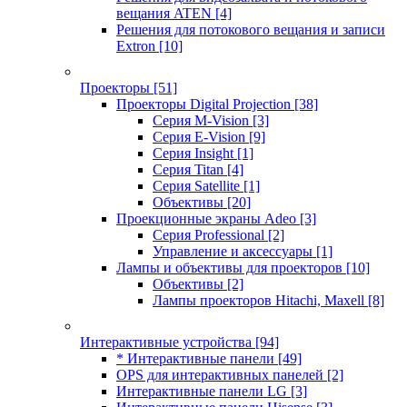
вещания ATEN
[4]
Решения для потокового вещания и записи
Extron
[10]
Проекторы
[51]
Проекторы Digital Projection
[38]
Серия M-Vision
[3]
Серия E-Vision
[9]
Серия Insight
[1]
Серия Titan
[4]
Серия Satellite
[1]
Объективы
[20]
Проекционные экраны Adeo
[3]
Серия Professional
[2]
Управление и аксессуары
[1]
Лампы и объективы для проекторов
[10]
Объективы
[2]
Лампы проекторов Hitachi, Maxell
[8]
Интерактивные устройства
[94]
* Интерактивные панели
[49]
OPS для интерактивных панелей
[2]
Интерактивные панели LG
[3]