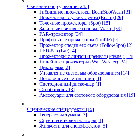
Световое оборудование
[243]
Гибридные прожекторы BeamSpotWash
[31]
Прожекторы с узким лучом (Beam)
[26]
Точечные прожекторы (Spot)
[15]
Заливные световые головы (Wash)
[39]
PAR-прожектор
[34]
Профильные прожекторы (Profile)
[9]
Прожектор следящего света (FollowSpot)
[2]
LED-бар (Bar)
[4]
Прожекторы с линзой Френеля (Fresnel)
[14]
Линейные прожекторы (Wall Washer)
[24]
Циклорама
[2]
Управление световым оборудованием
[14]
Потолочные светильники
[1]
Светодиодный диско-шар
[1]
Стробоскопы
[8]
Аксессуары для светового оборудования
[19]
Сценические спецэффекты
[15]
Генераторы тумана
[7]
Сценические вентиляторы
[3]
Жидкости для спецэффектов
[5]