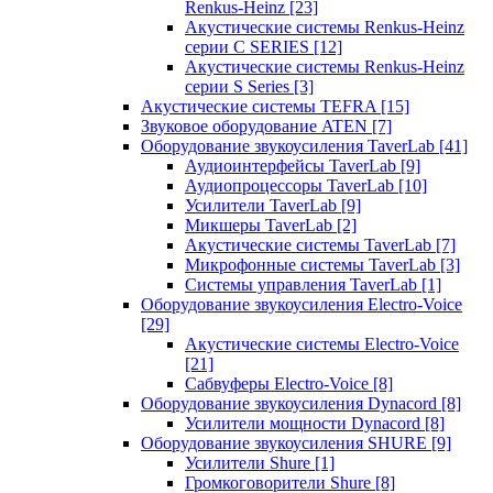
Renkus-Heinz
[23]
Акустические системы Renkus-Heinz
серии C SERIES
[12]
Акустические системы Renkus-Heinz
серии S Series
[3]
Акустические системы TEFRA
[15]
Звуковое оборудование ATEN
[7]
Оборудование звукоусиления TaverLab
[41]
Аудиоинтерфейсы TaverLab
[9]
Аудиопроцессоры TaverLab
[10]
Усилители TaverLab
[9]
Микшеры TaverLab
[2]
Акустические системы TaverLab
[7]
Микрофонные системы TaverLab
[3]
Системы управления TaverLab
[1]
Оборудование звукоусиления Electro-Voice
[29]
Акустические системы Electro-Voice
[21]
Сабвуферы Electro-Voice
[8]
Оборудование звукоусиления Dynacord
[8]
Усилители мощности Dynacord
[8]
Оборудование звукоусиления SHURE
[9]
Усилители Shure
[1]
Громкоговорители Shure
[8]