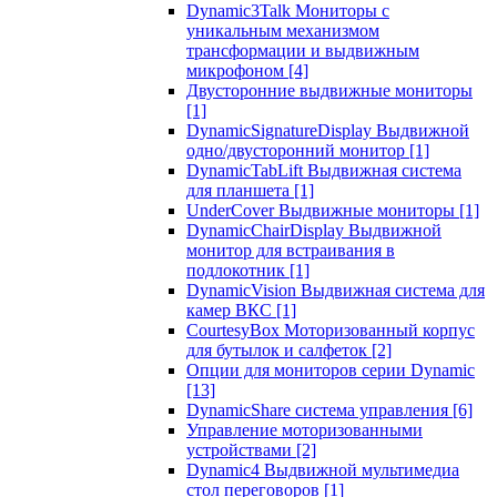
Dynamic3Talk Мониторы с
уникальным механизмом
трансформации и выдвижным
микрофоном
[4]
Двусторонние выдвижные мониторы
[1]
DynamicSignatureDisplay Выдвижной
одно/двусторонний монитор
[1]
DynamicTabLift Выдвижная система
для планшета
[1]
UnderCover Выдвижные мониторы
[1]
DynamicChairDisplay Выдвижной
монитор для встраивания в
подлокотник
[1]
DynamicVision Выдвижная система для
камер ВКС
[1]
CourtesyBox Моторизованный корпус
для бутылок и салфеток
[2]
Опции для мониторов серии Dynamic
[13]
DynamicShare система управления
[6]
Управление моторизованными
устройствами
[2]
Dynamic4 Выдвижной мультимедиа
стол переговоров
[1]