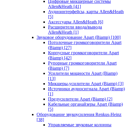
Цифровые микшерные системы
Allen&Heath
[41]
Аудиоинтерфейсы, карты Allen&Heath
[5]
Аксессуары Allen&Heath
[6]
Расширители ввода/вывода
Allen&Heath
[1]
Звуковое оборудование Apart (Biamp)
[100]
Потолочные громкоговорители Apart
(Biamp)
[27]
Корпусные громкоговорители Apart
(Biamp)
[42]
Рупорные громкоговорители Apart
(Biamp)
[7]
Усилители мощности Apart (Biamp)
[13]
Микшеры-усилители Apart (Biamp)
[3]
Источники аудиосигнала Apart (Biamp)
[1]
Предусилители Apart (Biamp)
[2]
Кабельные органайзеры Apart (Biamp)
[5]
Оборудование звукоусиления Renkus-Heinz
[38]
Управляемые звуковые колонны