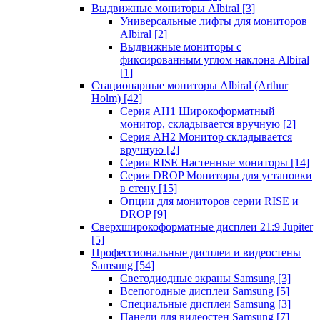
Выдвижные мониторы Albiral
[3]
Универсальные лифты для мониторов
Albiral
[2]
Выдвижные мониторы с
фиксированным углом наклона Albiral
[1]
Стационарные мониторы Albiral (Arthur
Holm)
[42]
Серия AH1 Широкоформатный
монитор, складывается вручную
[2]
Серия AH2 Монитор складывается
вручную
[2]
Серия RISE Настенные мониторы
[14]
Серия DROP Мониторы для установки
в стену
[15]
Опции для мониторов серии RISE и
DROP
[9]
Сверхширокоформатные дисплеи 21:9 Jupiter
[5]
Профессиональные дисплеи и видеостены
Samsung
[54]
Светодиодные экраны Samsung
[3]
Всепогодные дисплеи Samsung
[5]
Специальные дисплеи Samsung
[3]
Панели для видеостен Samsung
[7]