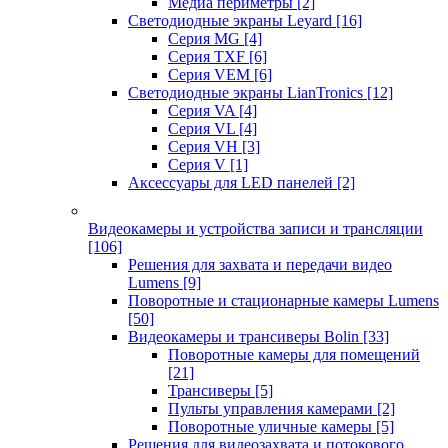
Медиа периметры
[2]
Светодиодные экраны Leyard
[16]
Серия MG
[4]
Серия TXF
[6]
Серия VEM
[6]
Светодиодные экраны LianTronics
[12]
Серия VA
[4]
Серия VL
[4]
Серия VH
[3]
Серия V
[1]
Аксессуары для LED панелей
[2]
Видеокамеры и устройства записи и трансляции
[106]
Решения для захвата и передачи видео
Lumens
[9]
Поворотные и стационарные камеры Lumens
[50]
Видеокамеры и трансиверы Bolin
[33]
Поворотные камеры для помещений
[21]
Трансиверы
[5]
Пульты управления камерами
[2]
Поворотные уличные камеры
[5]
Решения для видеозахвата и потокового