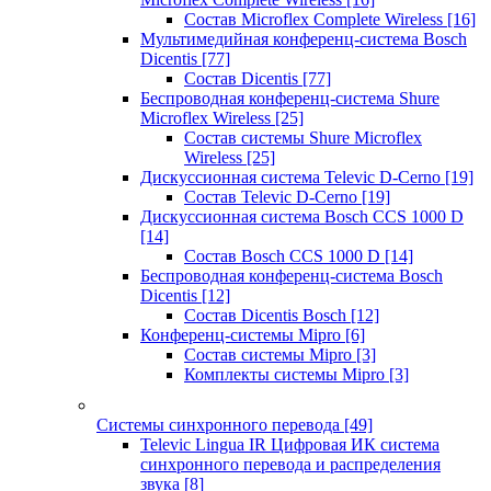
Состав Microflex Complete Wireless
[16]
Мультимедийная конференц-система Bosch
Dicentis
[77]
Состав Dicentis
[77]
Беспроводная конференц-система Shure
Microflex Wireless
[25]
Состав системы Shure Microflex
Wireless
[25]
Дискуссионная система Televic D-Cerno
[19]
Состав Televic D-Cerno
[19]
Дискуссионная система Bosch CCS 1000 D
[14]
Состав Bosch CCS 1000 D
[14]
Беспроводная конференц-система Bosch
Dicentis
[12]
Состав Dicentis Bosch
[12]
Конференц-системы Mipro
[6]
Состав системы Mipro
[3]
Комплекты системы Mipro
[3]
Системы синхронного перевода
[49]
Televic Lingua IR Цифровая ИК система
синхронного перевода и распределения
звука
[8]