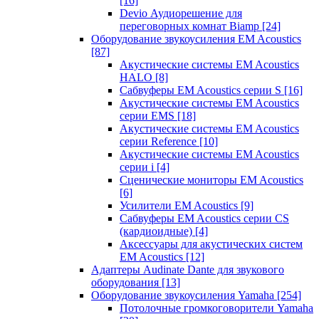
[16]
Devio Аудиорешение для
переговорных комнат Biamp
[24]
Оборудование звукоусиления EM Acoustics
[87]
Акустические системы EM Acoustics
HALO
[8]
Сабвуферы EM Acoustics серии S
[16]
Акустические системы EM Acoustics
серии EMS
[18]
Акустические системы EM Acoustics
серии Reference
[10]
Акустические системы EM Acoustics
серии i
[4]
Сценические мониторы EM Acoustics
[6]
Усилители EM Acoustics
[9]
Сабвуферы EM Acoustics серии CS
(кардиоидные)
[4]
Аксессуары для акустических систем
EM Acoustics
[12]
Адаптеры Audinate Dante для звукового
оборудования
[13]
Оборудование звукоусиления Yamaha
[254]
Потолочные громкоговорители Yamaha