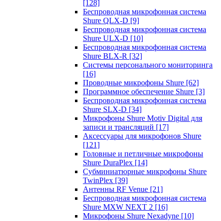
[128]
Беспроводная микрофонная система
Shure QLX-D
[9]
Беспроводная микрофонная система
Shure ULX-D
[10]
Беспроводная микрофонная система
Shure BLX-R
[32]
Системы персонального мониторинга
[16]
Проводные микрофоны Shure
[62]
Программное обеспечение Shure
[3]
Беспроводная микрофонная система
Shure SLX-D
[34]
Микрофоны Shure Motiv Digital для
записи и трансляций
[17]
Аксессуары для микрофонов Shure
[121]
Головные и петличные микрофоны
Shure DuraPlex
[14]
Субминиатюрные микрофоны Shure
TwinPlex
[39]
Антенны RF Venue
[21]
Беспроводная микрофонная система
Shure MXW NEXT 2
[16]
Микрофоны Shure Nexadyne
[10]