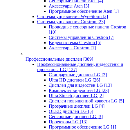
Сенсорные панели Aten
[4]
Аксессуары Aten
[3]
Программное обеспечение Aten
[1]
Системы управления WyreStorm
[2]
Системы управления Crestron
[23]
Проводные сенсорные панели Crestron
[10]
Системы управления Crestron
[7]
Видеосистемы Crestron
[5]
Аксессуары Crestron
[1]
Профессиональные дисплеи
[389]
Профессиональные дисплеи, видеостены и
проекторы LG
[127]
Стандартные дисплеи LG
[2]
Ultra HD дисплеи LG
[26]
Дисплеи для видеостен LG
[13]
Комплекты видеостен LG
[28]
Ultra Stretch дисплеи LG
[2]
Дисплеи повышенной яркости LG
[5]
Прозрачные дисплеи LG
[4]
OLED дисплеи LG
[5]
Сенсорные дисплеи LG
[3]
Проекторы LG
[13]
Программное обеспечение LG
[1]