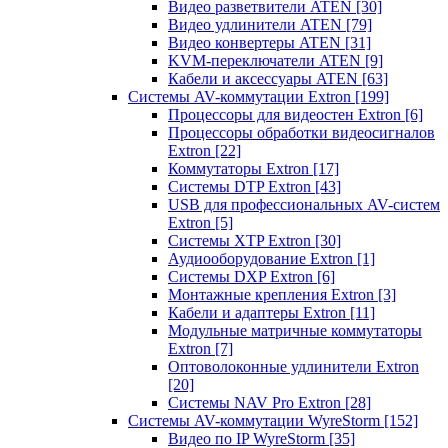
Видео разветвители ATEN
[30]
Видео удлинители ATEN
[79]
Видео конвертеры ATEN
[31]
KVM-переключатели ATEN
[9]
Кабели и аксессуары ATEN
[63]
Системы AV-коммутации Extron
[199]
Процессоры для видеостен Extron
[6]
Процессоры обработки видеосигналов
Extron
[22]
Коммутаторы Extron
[17]
Системы DTP Extron
[43]
USB для профессиональных AV-систем
Extron
[5]
Системы XTP Extron
[30]
Аудиооборудование Extron
[1]
Системы DXP Extron
[6]
Монтажные крепления Extron
[3]
Кабели и адаптеры Extron
[11]
Модульные матричные коммутаторы
Extron
[7]
Оптоволоконные удлинители Extron
[20]
Системы NAV Pro Extron
[28]
Системы AV-коммутации WyreStorm
[152]
Видео по IP WyreStorm
[35]