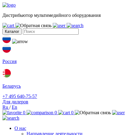
Дистрибьютор мультимедийного оборудования
Каталог
Россия
Беларусь
+7 495 640-75-57
Для дилеров
Ru
/
En
0
0
0
О нас
Направление деятельности