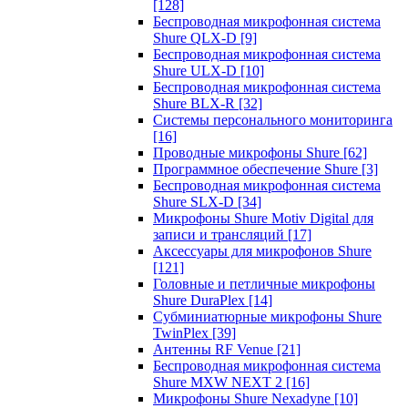
[128]
Беспроводная микрофонная система
Shure QLX-D
[9]
Беспроводная микрофонная система
Shure ULX-D
[10]
Беспроводная микрофонная система
Shure BLX-R
[32]
Системы персонального мониторинга
[16]
Проводные микрофоны Shure
[62]
Программное обеспечение Shure
[3]
Беспроводная микрофонная система
Shure SLX-D
[34]
Микрофоны Shure Motiv Digital для
записи и трансляций
[17]
Аксессуары для микрофонов Shure
[121]
Головные и петличные микрофоны
Shure DuraPlex
[14]
Субминиатюрные микрофоны Shure
TwinPlex
[39]
Антенны RF Venue
[21]
Беспроводная микрофонная система
Shure MXW NEXT 2
[16]
Микрофоны Shure Nexadyne
[10]