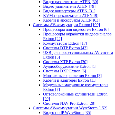
Видео разветвители ATEN
[30]
Видео удлинители ATEN
[79]
Видео конвертеры ATEN
[31]
KVM-переключатели ATEN
[9]
Кабели и аксессуары ATEN
[63]
Системы AV-коммутации Extron
[199]
Процессоры для видеостен Extron
[6]
Процессоры обработки видеосигналов
Extron
[22]
Коммутаторы Extron
[17]
Системы DTP Extron
[43]
USB для профессиональных AV-систем
Extron
[5]
Системы XTP Extron
[30]
Аудиооборудование Extron
[1]
Системы DXP Extron
[6]
Монтажные крепления Extron
[3]
Кабели и адаптеры Extron
[11]
Модульные матричные коммутаторы
Extron
[7]
Оптоволоконные удлинители Extron
[20]
Системы NAV Pro Extron
[28]
Системы AV-коммутации WyreStorm
[152]
Видео по IP WyreStorm
[35]