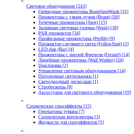
Световое оборудование
[243]
Гибридные прожекторы BeamSpotWash
[31]
Прожекторы с узким лучом (Beam)
[26]
Точечные прожекторы (Spot)
[15]
Заливные световые головы (Wash)
[39]
PAR-прожектор
[34]
Профильные прожекторы (Profile)
[9]
Прожектор следящего света (FollowSpot)
[2]
LED-бар (Bar)
[4]
Прожекторы с линзой Френеля (Fresnel)
[14]
Линейные прожекторы (Wall Washer)
[24]
Циклорама
[2]
Управление световым оборудованием
[14]
Потолочные светильники
[1]
Светодиодный диско-шар
[1]
Стробоскопы
[8]
Аксессуары для светового оборудования
[19]
Сценические спецэффекты
[15]
Генераторы тумана
[7]
Сценические вентиляторы
[3]
Жидкости для спецэффектов
[5]