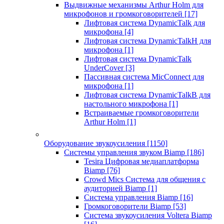
Выдвижные механизмы Arthur Holm для
микрофонов и громкоговорителей
[17]
Лифтовая система DynamicTalk для
микрофона
[4]
Лифтовая система DynamicTalkH для
микрофона
[1]
Лифтовая система DynamicTalk
UnderCover
[3]
Пассивная система MicConnect для
микрофона
[1]
Лифтовая система DynamicTalkB для
настольного микрофона
[1]
Встраиваемые громкоговорители
Arthur Holm
[1]
Оборудование звукоусиления
[1150]
Системы управления звуком Biamp
[186]
Tesira Цифровая медиаплатформа
Biamp
[76]
Crowd Mics Система для общения с
аудиторией Biamp
[1]
Система управления Biamp
[16]
Громкоговорители Biamp
[53]
Система звукоусиления Voltera Biamp