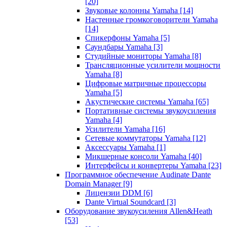
[20]
Звуковые колонны Yamaha
[14]
Настенные громкоговорители Yamaha
[14]
Спикерфоны Yamaha
[5]
Саундбары Yamaha
[3]
Студийные мониторы Yamaha
[8]
Трансляционные усилители мощности
Yamaha
[8]
Цифровые матричные процессоры
Yamaha
[5]
Акустические системы Yamaha
[65]
Портативные системы звукоусиления
Yamaha
[4]
Усилители Yamaha
[16]
Сетевые коммутаторы Yamaha
[12]
Аксессуары Yamaha
[1]
Микшерные консоли Yamaha
[40]
Интерфейсы и конвертеры Yamaha
[23]
Программное обеспечение Audinate Dante
Domain Manager
[9]
Лицензии DDM
[6]
Dante Virtual Soundcard
[3]
Оборудование звукоусиления Allen&Heath
[53]