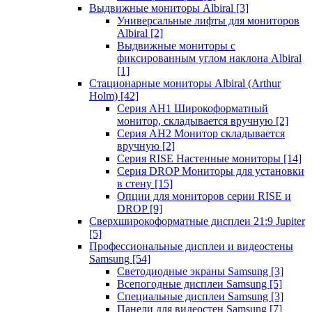
Выдвижные мониторы Albiral
[3]
Универсальные лифты для мониторов
Albiral
[2]
Выдвижные мониторы с
фиксированным углом наклона Albiral
[1]
Стационарные мониторы Albiral (Arthur
Holm)
[42]
Серия AH1 Широкоформатный
монитор, складывается вручную
[2]
Серия AH2 Монитор складывается
вручную
[2]
Серия RISE Настенные мониторы
[14]
Серия DROP Мониторы для установки
в стену
[15]
Опции для мониторов серии RISE и
DROP
[9]
Сверхширокоформатные дисплеи 21:9 Jupiter
[5]
Профессиональные дисплеи и видеостены
Samsung
[54]
Светодиодные экраны Samsung
[3]
Всепогодные дисплеи Samsung
[5]
Специальные дисплеи Samsung
[3]
Панели для видеостен Samsung
[7]