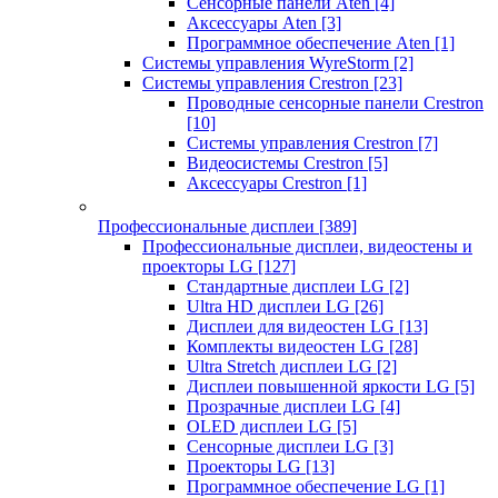
Сенсорные панели Aten
[4]
Аксессуары Aten
[3]
Программное обеспечение Aten
[1]
Системы управления WyreStorm
[2]
Системы управления Crestron
[23]
Проводные сенсорные панели Crestron
[10]
Системы управления Crestron
[7]
Видеосистемы Crestron
[5]
Аксессуары Crestron
[1]
Профессиональные дисплеи
[389]
Профессиональные дисплеи, видеостены и
проекторы LG
[127]
Стандартные дисплеи LG
[2]
Ultra HD дисплеи LG
[26]
Дисплеи для видеостен LG
[13]
Комплекты видеостен LG
[28]
Ultra Stretch дисплеи LG
[2]
Дисплеи повышенной яркости LG
[5]
Прозрачные дисплеи LG
[4]
OLED дисплеи LG
[5]
Сенсорные дисплеи LG
[3]
Проекторы LG
[13]
Программное обеспечение LG
[1]