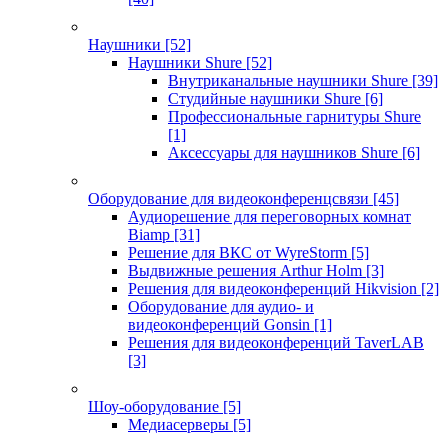
Наушники
[52]
Наушники Shure
[52]
Внутриканальные наушники Shure
[39]
Студийные наушники Shure
[6]
Профессиональные гарнитуры Shure
[1]
Аксессуары для наушников Shure
[6]
Оборудование для видеоконференцсвязи
[45]
Аудиорешение для переговорных комнат
Biamp
[31]
Решение для ВКС от WyreStorm
[5]
Выдвижные решения Arthur Holm
[3]
Решения для видеоконференций Hikvision
[2]
Оборудование для аудио- и
видеоконференций Gonsin
[1]
Решения для видеоконференций TaverLAB
[3]
Шоу-оборудование
[5]
Медиасерверы
[5]