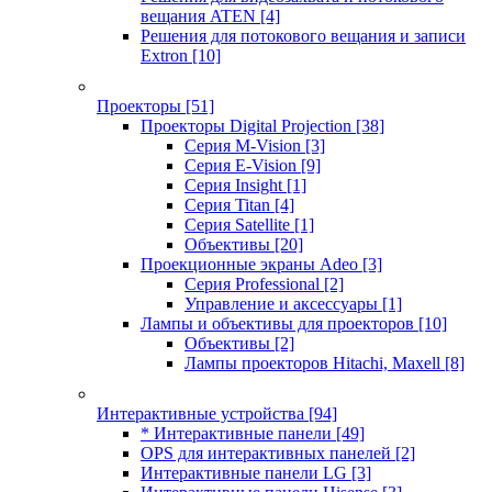
вещания ATEN
[4]
Решения для потокового вещания и записи
Extron
[10]
Проекторы
[51]
Проекторы Digital Projection
[38]
Серия M-Vision
[3]
Серия E-Vision
[9]
Серия Insight
[1]
Серия Titan
[4]
Серия Satellite
[1]
Объективы
[20]
Проекционные экраны Adeo
[3]
Серия Professional
[2]
Управление и аксессуары
[1]
Лампы и объективы для проекторов
[10]
Объективы
[2]
Лампы проекторов Hitachi, Maxell
[8]
Интерактивные устройства
[94]
* Интерактивные панели
[49]
OPS для интерактивных панелей
[2]
Интерактивные панели LG
[3]