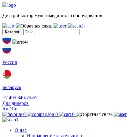
Дистрибьютор мультимедийного оборудования
Каталог
Россия
Беларусь
+7 495 640-75-57
Для дилеров
Ru
/
En
0
0
0
О нас
Направление деятельности