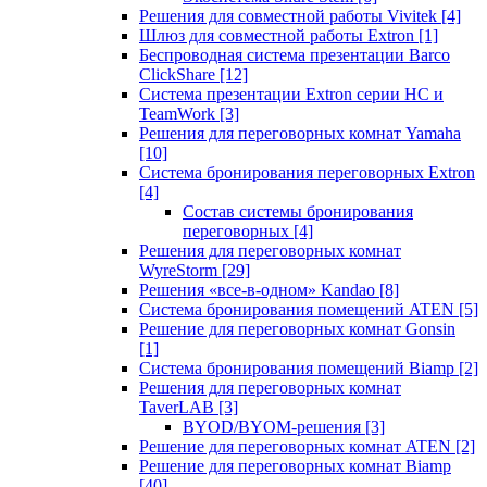
Решения для совместной работы Vivitek
[4]
Шлюз для совместной работы Extron
[1]
Беспроводная система презентации Barco
ClickShare
[12]
Система презентации Extron серии HC и
TeamWork
[3]
Решения для переговорных комнат Yamaha
[10]
Система бронирования переговорных Extron
[4]
Состав системы бронирования
переговорных
[4]
Решения для переговорных комнат
WyreStorm
[29]
Решения «все-в-одном» Kandao
[8]
Система бронирования помещений ATEN
[5]
Решение для переговорных комнат Gonsin
[1]
Система бронирования помещений Biamp
[2]
Решения для переговорных комнат
TaverLAB
[3]
BYOD/BYOM-решения
[3]
Решение для переговорных комнат ATEN
[2]
Решение для переговорных комнат Biamp
[40]