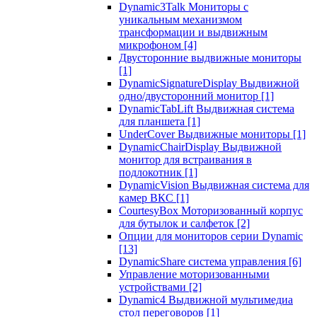
Dynamic3Talk Мониторы с
уникальным механизмом
трансформации и выдвижным
микрофоном
[4]
Двусторонние выдвижные мониторы
[1]
DynamicSignatureDisplay Выдвижной
одно/двусторонний монитор
[1]
DynamicTabLift Выдвижная система
для планшета
[1]
UnderCover Выдвижные мониторы
[1]
DynamicChairDisplay Выдвижной
монитор для встраивания в
подлокотник
[1]
DynamicVision Выдвижная система для
камер ВКС
[1]
CourtesyBox Моторизованный корпус
для бутылок и салфеток
[2]
Опции для мониторов серии Dynamic
[13]
DynamicShare система управления
[6]
Управление моторизованными
устройствами
[2]
Dynamic4 Выдвижной мультимедиа
стол переговоров
[1]