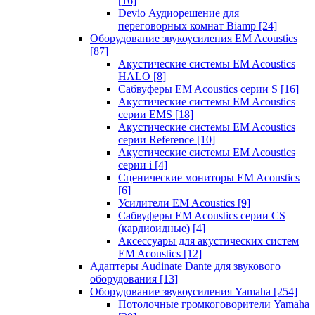
[16]
Devio Аудиорешение для
переговорных комнат Biamp
[24]
Оборудование звукоусиления EM Acoustics
[87]
Акустические системы EM Acoustics
HALO
[8]
Сабвуферы EM Acoustics серии S
[16]
Акустические системы EM Acoustics
серии EMS
[18]
Акустические системы EM Acoustics
серии Reference
[10]
Акустические системы EM Acoustics
серии i
[4]
Сценические мониторы EM Acoustics
[6]
Усилители EM Acoustics
[9]
Сабвуферы EM Acoustics серии CS
(кардиоидные)
[4]
Аксессуары для акустических систем
EM Acoustics
[12]
Адаптеры Audinate Dante для звукового
оборудования
[13]
Оборудование звукоусиления Yamaha
[254]
Потолочные громкоговорители Yamaha