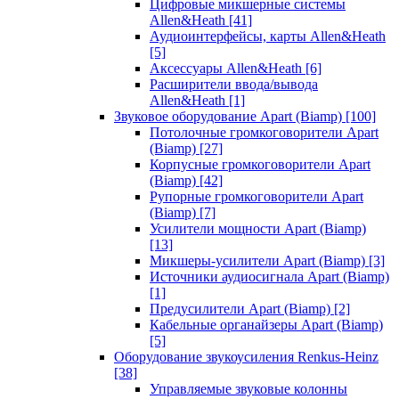
Цифровые микшерные системы
Allen&Heath
[41]
Аудиоинтерфейсы, карты Allen&Heath
[5]
Аксессуары Allen&Heath
[6]
Расширители ввода/вывода
Allen&Heath
[1]
Звуковое оборудование Apart (Biamp)
[100]
Потолочные громкоговорители Apart
(Biamp)
[27]
Корпусные громкоговорители Apart
(Biamp)
[42]
Рупорные громкоговорители Apart
(Biamp)
[7]
Усилители мощности Apart (Biamp)
[13]
Микшеры-усилители Apart (Biamp)
[3]
Источники аудиосигнала Apart (Biamp)
[1]
Предусилители Apart (Biamp)
[2]
Кабельные органайзеры Apart (Biamp)
[5]
Оборудование звукоусиления Renkus-Heinz
[38]
Управляемые звуковые колонны