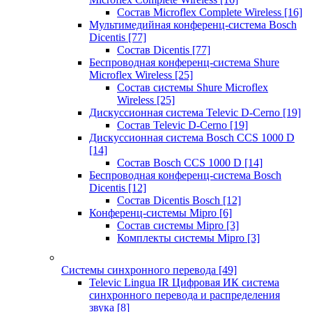
Состав Microflex Complete Wireless
[16]
Мультимедийная конференц-система Bosch
Dicentis
[77]
Состав Dicentis
[77]
Беспроводная конференц-система Shure
Microflex Wireless
[25]
Состав системы Shure Microflex
Wireless
[25]
Дискуссионная система Televic D-Cerno
[19]
Состав Televic D-Cerno
[19]
Дискуссионная система Bosch CCS 1000 D
[14]
Состав Bosch CCS 1000 D
[14]
Беспроводная конференц-система Bosch
Dicentis
[12]
Состав Dicentis Bosch
[12]
Конференц-системы Mipro
[6]
Состав системы Mipro
[3]
Комплекты системы Mipro
[3]
Системы синхронного перевода
[49]
Televic Lingua IR Цифровая ИК система
синхронного перевода и распределения
звука
[8]