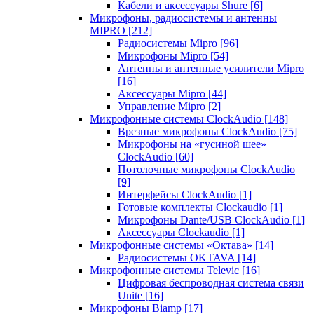
Кабели и аксессуары Shure
[6]
Микрофоны, радиосистемы и антенны
MIPRO
[212]
Радиосистемы Mipro
[96]
Микрофоны Mipro
[54]
Антенны и антенные усилители Mipro
[16]
Аксессуары Mipro
[44]
Управление Mipro
[2]
Микрофонные системы ClockAudio
[148]
Врезные микрофоны ClockAudio
[75]
Микрофоны на «гусиной шее»
ClockAudio
[60]
Потолочные микрофоны ClockAudio
[9]
Интерфейсы ClockAudio
[1]
Готовые комплекты Clockaudio
[1]
Микрофоны Dante/USB ClockAudio
[1]
Аксессуары Clockaudio
[1]
Микрофонные системы «Октава»
[14]
Радиосистемы OKTAVA
[14]
Микрофонные системы Televic
[16]
Цифровая беспроводная система связи
Unite
[16]
Микрофоны Biamp
[17]