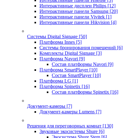
Интерактивные панели Hisense
[3]
Интерактивные дисплеи Philips
[12]
Интерактивные панели Samsung
[20]
Интерактивные панели Vivitek
[1]
Интерактивные панели Hikvision
[4]
Системы Digital Signage
[50]
Платформа Innes
[5]
Системы бронирования помещений
[6]
Комплекты Digital Signage
[3]
Платформа Navori
[9]
Состав платформы Navori
[9]
Платформа SmartPlayer
[10]
Состав SmartPlayer
[10]
Платформа LG
[1]
Платформа Spinetix
[16]
Состав платформы Spinetix
[16]
Документ-камеры
[7]
Документ-камеры Lumens
[7]
Решения для переговорных комнат
[130]
Звуковые экосистемы Shure
[6]
Экосистема Shure Stem
[6]