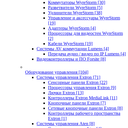
Коммутаторы WyreStorm
[30]
Разветвители WyreStorm
[5]
Удлинители WyreStorm
[38]
Управление и аксессуары WyreStorm
[19]
Адаптеры WyreStorm
[4]
Процессоры для видеостен WyreStorm
[2]
Кабели WyreStorm
[19]
Системы AV коммутации Lumens
[4]
Передача аудио / видео по IP Lumens
[4]
Видеоконтроллеры и ПО Forsite
[8]
Оборудование управления
[104]
Системы управления Extron
[71]
Сенсорные панели Extron
[22]
Процессоры управления Extron
[9]
Лючки Extron
[13]
Контроллеры Extron MediaLink
[11]
Кнопочные панели Extron
[7]
Сетевые кнопочные панели Extron
[8]
Контроллеры рабочего пространства
Extron
[1]
Системы управления Aten
[8]