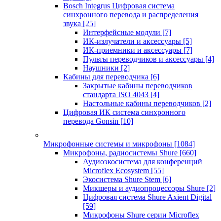
Bosch Integrus Цифровая система
синхронного перевода и распределения
звука
[25]
Интерфейсные модули
[7]
ИК-излучатели и аксессуары
[5]
ИК-приемники и аксессуары
[7]
Пульты переводчиков и аксессуары
[4]
Наушники
[2]
Кабины для переводчика
[6]
Закрытые кабины переводчиков
стандарта ISO 4043
[4]
Настольные кабины переводчиков
[2]
Цифровая ИК система синхронного
перевода Gonsin
[10]
Микрофонные системы и микрофоны
[1084]
Микрофоны, радиосистемы Shure
[660]
Аудиоэкосистема для конференций
Microflex Ecosystem
[55]
Экосистема Shure Stem
[6]
Микшеры и аудиопроцессоры Shure
[2]
Цифровая система Shure Axient Digital
[59]
Микрофоны Shure серии Microflex