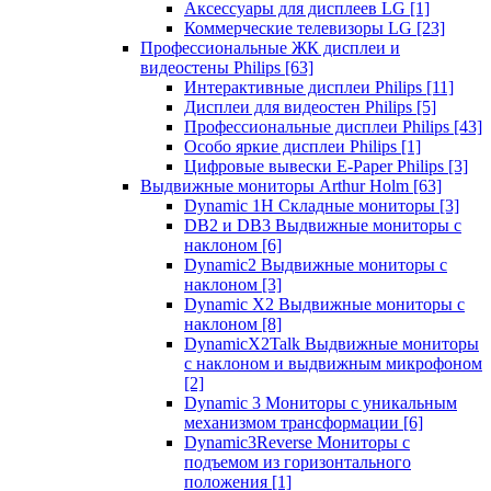
Аксессуары для дисплеев LG
[1]
Коммерческие телевизоры LG
[23]
Профессиональные ЖК дисплеи и
видеостены Philips
[63]
Интерактивные дисплеи Philips
[11]
Дисплеи для видеостен Philips
[5]
Профессиональные дисплеи Philips
[43]
Особо яркие дисплеи Philips
[1]
Цифровые вывески E-Paper Philips
[3]
Выдвижные мониторы Arthur Holm
[63]
Dynamic 1Н Складные мониторы
[3]
DB2 и DB3 Выдвижные мониторы с
наклоном
[6]
Dynamic2 Выдвижные мониторы с
наклоном
[3]
Dynamic X2 Выдвижные мониторы с
наклоном
[8]
DynamicX2Talk Выдвижные мониторы
с наклоном и выдвижным микрофоном
[2]
Dynamic 3 Мониторы с уникальным
механизмом трансформации
[6]
Dynamic3Reverse Мониторы с
подъемом из горизонтального
положения
[1]