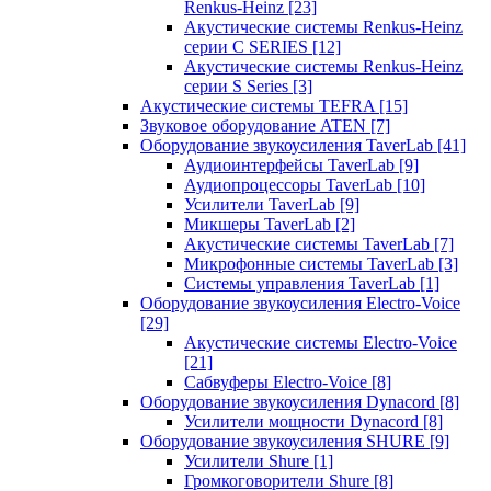
Renkus-Heinz
[23]
Акустические системы Renkus-Heinz
серии C SERIES
[12]
Акустические системы Renkus-Heinz
серии S Series
[3]
Акустические системы TEFRA
[15]
Звуковое оборудование ATEN
[7]
Оборудование звукоусиления TaverLab
[41]
Аудиоинтерфейсы TaverLab
[9]
Аудиопроцессоры TaverLab
[10]
Усилители TaverLab
[9]
Микшеры TaverLab
[2]
Акустические системы TaverLab
[7]
Микрофонные системы TaverLab
[3]
Системы управления TaverLab
[1]
Оборудование звукоусиления Electro-Voice
[29]
Акустические системы Electro-Voice
[21]
Сабвуферы Electro-Voice
[8]
Оборудование звукоусиления Dynacord
[8]
Усилители мощности Dynacord
[8]
Оборудование звукоусиления SHURE
[9]
Усилители Shure
[1]
Громкоговорители Shure
[8]