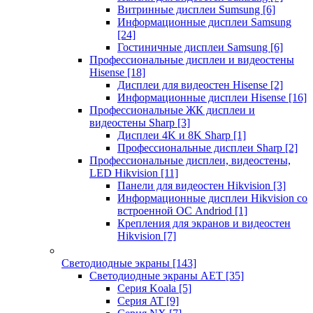
Витринные дисплеи Sumsung
[6]
Информационные дисплеи Samsung
[24]
Гостиничные дисплеи Samsung
[6]
Профессиональные дисплеи и видеостены
Hisense
[18]
Дисплеи для видеостен Hisense
[2]
Информационные дисплеи Hisense
[16]
Профессиональные ЖК дисплеи и
видеостены Sharp
[3]
Дисплеи 4K и 8K Sharp
[1]
Профессиональные дисплеи Sharp
[2]
Профессиональные дисплеи, видеостены,
LED Hikvision
[11]
Панели для видеостен Hikvision
[3]
Информационные дисплеи Hikvision со
встроенной ОС Andriod
[1]
Крепления для экранов и видеостен
Hikvision
[7]
Светодиодные экраны
[143]
Светодиодные экраны AET
[35]
Cерия Koala
[5]
Серия AT
[9]