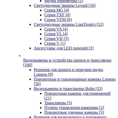
Медиа периметры
[2]
Светодиодные экраны Leyard
[16]
Серия MG
[4]
Серия TXF
[6]
Серия VEM
[6]
Светодиодные экраны LianTronics
[12]
Серия VA
[4]
Серия VL
[4]
Серия VH
[3]
Серия V
[1]
Аксессуары для LED панелей
[2]
Видеокамеры и устройства записи и трансляции
[106]
Решения для захвата и передачи видео
Lumens
[9]
Поворотные и стационарные камеры Lumens
[50]
Видеокамеры и трансиверы Bolin
[33]
Поворотные камеры для помещений
[21]
Трансиверы
[5]
Пульты управления камерами
[2]
Поворотные уличные камеры
[5]
Решения для видеозахвата и потокового