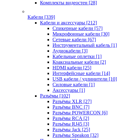
Комплекты видеостен
[28]
Кабели
[339]
Кабели и аксессуары
[212]
Спикерные кабели
[57]
Микрофонные кабели
[30]
Сетевые кабели
[67]
Инструментальный кабель
[1]
Аудиокабели
[3]
Кабельные оплетки
[1]
Коаксиальные кабели
[2]
HDMI кабели
[25]
Интерфейсные кабели
[14]
USB кабели / удлинители
[10]
Силовые кабели
[1]
Аксессуары
[1]
Разъёмы
[102]
Разъёмы XLR
[27]
Разъёмы BNC
[7]
Разъёмы POWERCON
[6]
Разъёмы RCA
[2]
Разъёмы RJ45
[3]
Разъёмы Jack
[25]
Разъёмы Speakon
[32]