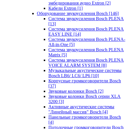
эмбедирования аудио Extron
[2]
Кабели Extron
[1]
Оборудование звукоусиления Bosch
[146]
Система звукоусиления Bosch PLENA
[13]
Система звукоусиления Bosch PLENA
EASY LINE
[14]
Система звукоусиления Bosch PLENA-
All-in-One
[5]
Система звукоусиления Bosch PLENA
Matrix
[5]
Система звукоусиления Bosch PLENA
VOICE ALARM SYSTEM
[8]
Музыкальные акустические системы
Bosch LB6/ LC6/ LP6
[10]
Корпусные громкоговорители Bosch
[37]
Звуковые колонки Bosch
[2]
Звуковые колонки Bosch серии XLA
3200
[3]
Активные акустические системы
"Линейный массив" Bosch
[4]
Панельные громкоговорители Bosch
[4]
Потолочные громкоговорители Bosch