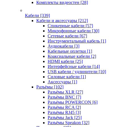
Комплекты видеостен
[28]
Кабели
[339]
Кабели и аксессуары
[212]
Спикерные кабели
[57]
Микрофонные кабели
[30]
Сетевые кабели
[67]
Инструментальный кабель
[1]
Аудиокабели
[3]
Кабельные оплетки
[1]
Коаксиальные кабели
[2]
HDMI кабели
[25]
Интерфейсные кабели
[14]
USB кабели / удлинители
[10]
Силовые кабели
[1]
Аксессуары
[1]
Разъёмы
[102]
Разъёмы XLR
[27]
Разъёмы BNC
[7]
Разъёмы POWERCON
[6]
Разъёмы RCA
[2]
Разъёмы RJ45
[3]
Разъёмы Jack
[25]
Разъёмы Speakon
[32]