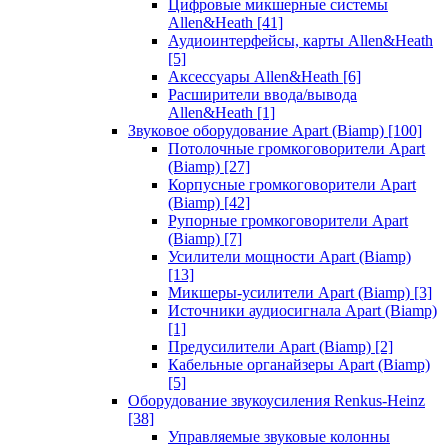
Цифровые микшерные системы
Allen&Heath
[41]
Аудиоинтерфейсы, карты Allen&Heath
[5]
Аксессуары Allen&Heath
[6]
Расширители ввода/вывода
Allen&Heath
[1]
Звуковое оборудование Apart (Biamp)
[100]
Потолочные громкоговорители Apart
(Biamp)
[27]
Корпусные громкоговорители Apart
(Biamp)
[42]
Рупорные громкоговорители Apart
(Biamp)
[7]
Усилители мощности Apart (Biamp)
[13]
Микшеры-усилители Apart (Biamp)
[3]
Источники аудиосигнала Apart (Biamp)
[1]
Предусилители Apart (Biamp)
[2]
Кабельные органайзеры Apart (Biamp)
[5]
Оборудование звукоусиления Renkus-Heinz
[38]
Управляемые звуковые колонны