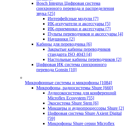
Bosch Integrus Цифровая система
синхронного перевода и распределения
звука
[25]
Интерфейсные модули
[7]
ИК-излучатели и аксессуары
[5]
ИК-приемники и аксессуары
[7]
Пульты переводчиков и аксессуары
[4]
Наушники
[2]
Кабины для переводчика
[6]
Закрытые кабины переводчиков
стандарта ISO 4043
[4]
Настольные кабины переводчиков
[2]
Цифровая ИК система синхронного
перевода Gonsin
[10]
Микрофонные системы и микрофоны
[1084]
Микрофоны, радиосистемы Shure
[660]
Аудиоэкосистема для конференций
Microflex Ecosystem
[55]
Экосистема Shure Stem
[6]
Микшеры и аудиопроцессоры Shure
[2]
Цифровая система Shure Axient Digital
[59]
Микрофоны Shure серии Microflex