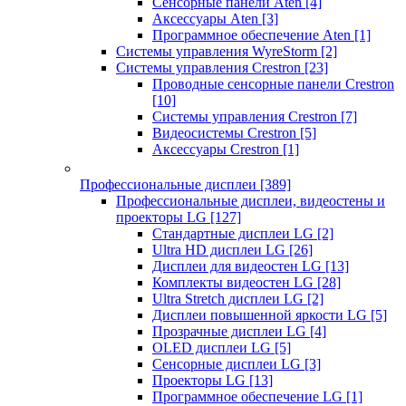
Сенсорные панели Aten
[4]
Аксессуары Aten
[3]
Программное обеспечение Aten
[1]
Системы управления WyreStorm
[2]
Системы управления Crestron
[23]
Проводные сенсорные панели Crestron
[10]
Системы управления Crestron
[7]
Видеосистемы Crestron
[5]
Аксессуары Crestron
[1]
Профессиональные дисплеи
[389]
Профессиональные дисплеи, видеостены и
проекторы LG
[127]
Стандартные дисплеи LG
[2]
Ultra HD дисплеи LG
[26]
Дисплеи для видеостен LG
[13]
Комплекты видеостен LG
[28]
Ultra Stretch дисплеи LG
[2]
Дисплеи повышенной яркости LG
[5]
Прозрачные дисплеи LG
[4]
OLED дисплеи LG
[5]
Сенсорные дисплеи LG
[3]
Проекторы LG
[13]
Программное обеспечение LG
[1]