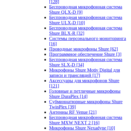
[128]
Беспроводная микрофонная система
Shure QLX-D
[9]
Беспроводная микрофонная система
Shure ULX-D
[10]
Беспроводная микрофонная система
Shure BLX-R
[32]
Системы персонального мониторинга
[16]
Проводные микрофоны Shure
[62]
Программное обеспечение Shure
[3]
Беспроводная микрофонная система
Shure SLX-D
[34]
Микрофоны Shure Motiv Digital для
записи и трансляций
[17]
Аксессуары для микрофонов Shure
[121]
Головные и петличные микрофоны
Shure DuraPlex
[14]
Субминиатюрные микрофоны Shure
TwinPlex
[39]
Антенны RF Venue
[21]
Беспроводная микрофонная система
Shure MXW NEXT 2
[16]
Микрофоны Shure Nexadyne
[10]