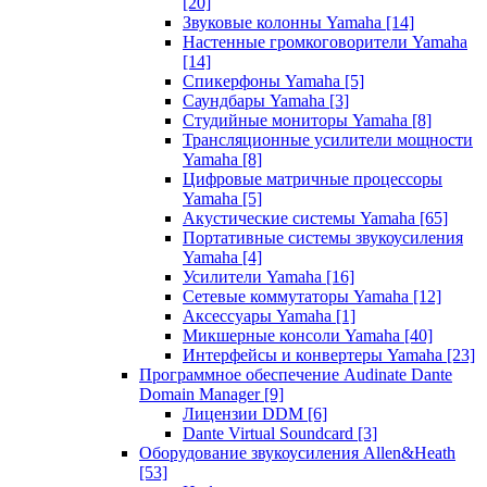
[20]
Звуковые колонны Yamaha
[14]
Настенные громкоговорители Yamaha
[14]
Спикерфоны Yamaha
[5]
Саундбары Yamaha
[3]
Студийные мониторы Yamaha
[8]
Трансляционные усилители мощности
Yamaha
[8]
Цифровые матричные процессоры
Yamaha
[5]
Акустические системы Yamaha
[65]
Портативные системы звукоусиления
Yamaha
[4]
Усилители Yamaha
[16]
Сетевые коммутаторы Yamaha
[12]
Аксессуары Yamaha
[1]
Микшерные консоли Yamaha
[40]
Интерфейсы и конвертеры Yamaha
[23]
Программное обеспечение Audinate Dante
Domain Manager
[9]
Лицензии DDM
[6]
Dante Virtual Soundcard
[3]
Оборудование звукоусиления Allen&Heath
[53]