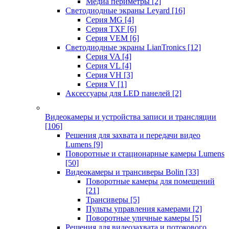
Медиа периметры
[2]
Светодиодные экраны Leyard
[16]
Серия MG
[4]
Серия TXF
[6]
Серия VEM
[6]
Светодиодные экраны LianTronics
[12]
Серия VA
[4]
Серия VL
[4]
Серия VH
[3]
Серия V
[1]
Аксессуары для LED панелей
[2]
Видеокамеры и устройства записи и трансляции
[106]
Решения для захвата и передачи видео
Lumens
[9]
Поворотные и стационарные камеры Lumens
[50]
Видеокамеры и трансиверы Bolin
[33]
Поворотные камеры для помещений
[21]
Трансиверы
[5]
Пульты управления камерами
[2]
Поворотные уличные камеры
[5]
Решения для видеозахвата и потокового