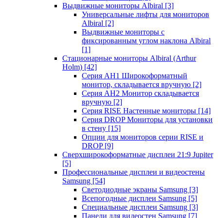
Выдвижные мониторы Albiral
[3]
Универсальные лифты для мониторов
Albiral
[2]
Выдвижные мониторы с
фиксированным углом наклона Albiral
[1]
Стационарные мониторы Albiral (Arthur
Holm)
[42]
Серия AH1 Широкоформатный
монитор, складывается вручную
[2]
Серия AH2 Монитор складывается
вручную
[2]
Серия RISE Настенные мониторы
[14]
Серия DROP Мониторы для установки
в стену
[15]
Опции для мониторов серии RISE и
DROP
[9]
Сверхширокоформатные дисплеи 21:9 Jupiter
[5]
Профессиональные дисплеи и видеостены
Samsung
[54]
Светодиодные экраны Samsung
[3]
Всепогодные дисплеи Samsung
[5]
Специальные дисплеи Samsung
[3]
Панели для видеостен Samsung
[7]