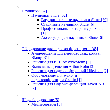
Наушники
[52]
Наушники Shure
[52]
Внутриканальные наушники Shure
[39]
Студийные наушники Shure
[6]
Профессиональные гарнитуры Shure
[1]
Аксессуары для наушников Shure
[6]
Оборудование для видеоконференцсвязи
[45]
Аудиорешение для переговорных комнат
Biamp
[31]
Решение для ВКС от WyreStorm
[5]
Выдвижные решения Arthur Holm
[3]
Решения для видеоконференций Hikvision
[2]
Оборудование для аудио- и
видеоконференций Gonsin
[1]
Решения для видеоконференций TaverLAB
[3]
Шоу-оборудование
[5]
Медиасерверы
[5]