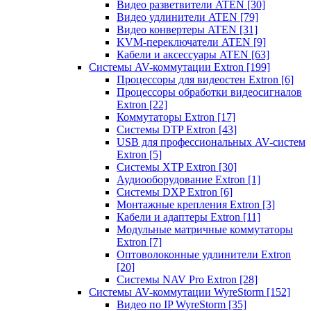
Видео разветвители ATEN
[30]
Видео удлинители ATEN
[79]
Видео конвертеры ATEN
[31]
KVM-переключатели ATEN
[9]
Кабели и аксессуары ATEN
[63]
Системы AV-коммутации Extron
[199]
Процессоры для видеостен Extron
[6]
Процессоры обработки видеосигналов
Extron
[22]
Коммутаторы Extron
[17]
Системы DTP Extron
[43]
USB для профессиональных AV-систем
Extron
[5]
Системы XTP Extron
[30]
Аудиооборудование Extron
[1]
Системы DXP Extron
[6]
Монтажные крепления Extron
[3]
Кабели и адаптеры Extron
[11]
Модульные матричные коммутаторы
Extron
[7]
Оптоволоконные удлинители Extron
[20]
Системы NAV Pro Extron
[28]
Системы AV-коммутации WyreStorm
[152]
Видео по IP WyreStorm
[35]