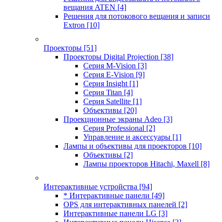
вещания ATEN
[4]
Решения для потокового вещания и записи
Extron
[10]
Проекторы
[51]
Проекторы Digital Projection
[38]
Серия M-Vision
[3]
Серия E-Vision
[9]
Серия Insight
[1]
Серия Titan
[4]
Серия Satellite
[1]
Объективы
[20]
Проекционные экраны Adeo
[3]
Серия Professional
[2]
Управление и аксессуары
[1]
Лампы и объективы для проекторов
[10]
Объективы
[2]
Лампы проекторов Hitachi, Maxell
[8]
Интерактивные устройства
[94]
* Интерактивные панели
[49]
OPS для интерактивных панелей
[2]
Интерактивные панели LG
[3]