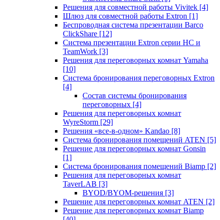
Решения для совместной работы Vivitek
[4]
Шлюз для совместной работы Extron
[1]
Беспроводная система презентации Barco
ClickShare
[12]
Система презентации Extron серии HC и
TeamWork
[3]
Решения для переговорных комнат Yamaha
[10]
Система бронирования переговорных Extron
[4]
Состав системы бронирования
переговорных
[4]
Решения для переговорных комнат
WyreStorm
[29]
Решения «все-в-одном» Kandao
[8]
Система бронирования помещений ATEN
[5]
Решение для переговорных комнат Gonsin
[1]
Система бронирования помещений Biamp
[2]
Решения для переговорных комнат
TaverLAB
[3]
BYOD/BYOM-решения
[3]
Решение для переговорных комнат ATEN
[2]
Решение для переговорных комнат Biamp
[40]