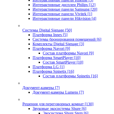
Интерактивные панели Hisense
[3]
Интерактивные дисплеи Philips
[12]
Интерактивные панели Samsung
[20]
Интерактивные панели Vivitek
[1]
Интерактивные панели Hikvision
[4]
Системы Digital Signage
[50]
Платформа Innes
[5]
Системы бронирования помещений
[6]
Комплекты Digital Signage
[3]
Платформа Navori
[9]
Состав платформы Navori
[9]
Платформа SmartPlayer
[10]
Состав SmartPlayer
[10]
Платформа LG
[1]
Платформа Spinetix
[16]
Состав платформы Spinetix
[16]
Документ-камеры
[7]
Документ-камеры Lumens
[7]
Решения для переговорных комнат
[130]
Звуковые экосистемы Shure
[6]
Экосистема Shure Stem
[6]