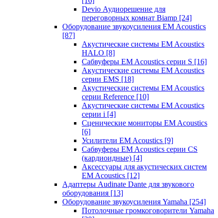
[16]
Devio Аудиорешение для
переговорных комнат Biamp
[24]
Оборудование звукоусиления EM Acoustics
[87]
Акустические системы EM Acoustics
HALO
[8]
Сабвуферы EM Acoustics серии S
[16]
Акустические системы EM Acoustics
серии EMS
[18]
Акустические системы EM Acoustics
серии Reference
[10]
Акустические системы EM Acoustics
серии i
[4]
Сценические мониторы EM Acoustics
[6]
Усилители EM Acoustics
[9]
Сабвуферы EM Acoustics серии CS
(кардиоидные)
[4]
Аксессуары для акустических систем
EM Acoustics
[12]
Адаптеры Audinate Dante для звукового
оборудования
[13]
Оборудование звукоусиления Yamaha
[254]
Потолочные громкоговорители Yamaha