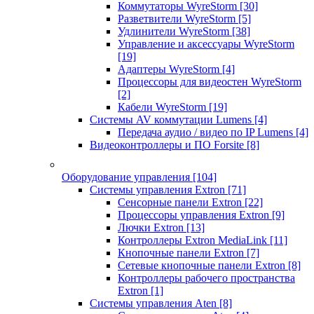
Коммутаторы WyreStorm
[30]
Разветвители WyreStorm
[5]
Удлинители WyreStorm
[38]
Управление и аксессуары WyreStorm
[19]
Адаптеры WyreStorm
[4]
Процессоры для видеостен WyreStorm
[2]
Кабели WyreStorm
[19]
Системы AV коммутации Lumens
[4]
Передача аудио / видео по IP Lumens
[4]
Видеоконтроллеры и ПО Forsite
[8]
Оборудование управления
[104]
Системы управления Extron
[71]
Сенсорные панели Extron
[22]
Процессоры управления Extron
[9]
Лючки Extron
[13]
Контроллеры Extron MediaLink
[11]
Кнопочные панели Extron
[7]
Сетевые кнопочные панели Extron
[8]
Контроллеры рабочего пространства
Extron
[1]
Системы управления Aten
[8]