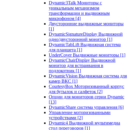
Dynamic3Talk Мониторы с
уникальным механизмом
трансформации и выдвижным
микрофоном
[4]
Двусторонние выдвижные мониторы
[1]
DynamicSignatureDisplay Выдвижной
одно/двусторонний монитор
[1]
DynamicTabLift Выдвижная система
для планшета
[1]
UnderCover Выдвижные мониторы
[1]
DynamicChairDisplay Выдвижной
монитор для встраивания в
подлокотник
[1]
DynamicVision Выдвижная система для
камер ВКС
[1]
CourtesyBox Моторизованный корпус
для бутылок и салфеток
[2]
Опции для мониторов серии Dynamic
[13]
DynamicShare система управления
[6]
Управление моторизованными
устройствами
[2]
Dynamic4 Выдвижной мультимедиа
стол переговоров
[1]