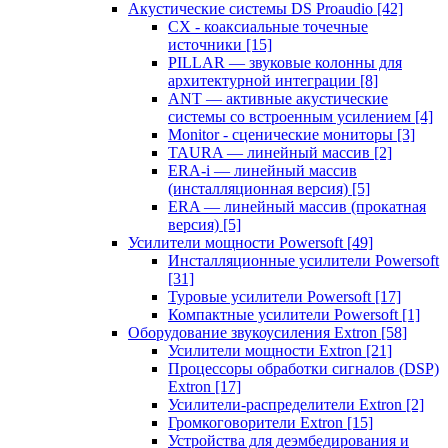
Акустические системы DS Proaudio
[42]
CX - коаксиальные точечные
источники
[15]
PILLAR — звуковые колонны для
архитектурной интеграции
[8]
ANT — активные акустические
системы со встроенным усилением
[4]
Monitor - сценические мониторы
[3]
TAURA — линейный массив
[2]
ERA-i — линейный массив
(инсталляционная версия)
[5]
ERA — линейный массив (прокатная
версия)
[5]
Усилители мощности Powersoft
[49]
Инсталляционные усилители Powersoft
[31]
Туровые усилители Powersoft
[17]
Компактные усилители Powersoft
[1]
Оборудование звукоусиления Extron
[58]
Усилители мощности Extron
[21]
Процессоры обработки сигналов (DSP)
Extron
[17]
Усилители-распределители Extron
[2]
Громкоговорители Extron
[15]
Устройства для деэмбедирования и