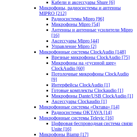
Кабели и аксессуары Shure
[6]
Микрофоны, радиосистемы и антенны
MIPRO
[212]
Радиосистемы Mipro
[96]
Микрофоны Mipro
[54]
Антенны и антенные усилители Mipro
[16]
Аксессуары Mipro
[44]
Управление Mipro
[2]
Микрофонные системы ClockAudio
[148]
Врезные микрофоны ClockAudio
[75]
Микрофоны на «гусиной шее»
ClockAudio
[60]
Потолочные микрофоны ClockAudio
[9]
Интерфейсы ClockAudio
[1]
Готовые комплекты Clockaudio
[1]
Микрофоны Dante/USB ClockAudio
[1]
Аксессуары Clockaudio
[1]
Микрофонные системы «Октава»
[14]
Радиосистемы OKTAVA
[14]
Микрофонные системы Televic
[16]
Цифровая беспроводная система связи
Unite
[16]
Микрофоны Biamp
[17]