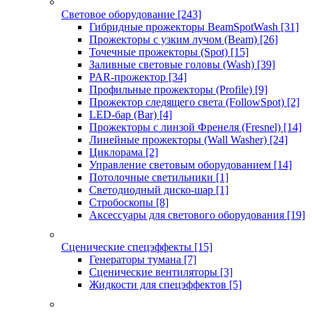
Световое оборудование
[243]
Гибридные прожекторы BeamSpotWash
[31]
Прожекторы с узким лучом (Beam)
[26]
Точечные прожекторы (Spot)
[15]
Заливные световые головы (Wash)
[39]
PAR-прожектор
[34]
Профильные прожекторы (Profile)
[9]
Прожектор следящего света (FollowSpot)
[2]
LED-бар (Bar)
[4]
Прожекторы с линзой Френеля (Fresnel)
[14]
Линейные прожекторы (Wall Washer)
[24]
Циклорама
[2]
Управление световым оборудованием
[14]
Потолочные светильники
[1]
Светодиодный диско-шар
[1]
Стробоскопы
[8]
Аксессуары для светового оборудования
[19]
Сценические спецэффекты
[15]
Генераторы тумана
[7]
Сценические вентиляторы
[3]
Жидкости для спецэффектов
[5]