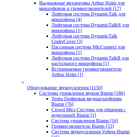
Выдвижные механизмы Arthur Holm для
микрофонов и громкоговорителей
[17]
Лифтовая система DynamicTalk для
микрофона
[4]
Лифтовая система DynamicTalkH для
микрофона
[1]
Лифтовая система DynamicTalk
UnderCover
[3]
Пассивная система MicConnect для
микрофона
[1]
Лифтовая система DynamicTalkB для
настольного микрофона
[1]
Встраиваемые громкоговорители
Arthur Holm
[1]
Оборудование звукоусиления
[1150]
Системы управления звуком Biamp
[186]
Tesira Цифровая медиаплатформа
Biamp
[76]
Crowd Mics Система для общения с
аудиторией Biamp
[1]
Система управления Biamp
[16]
Громкоговорители Biamp
[53]
Система звукоусиления Voltera Biamp