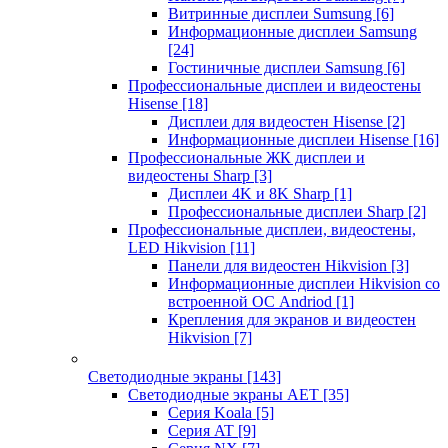
Витринные дисплеи Sumsung
[6]
Информационные дисплеи Samsung
[24]
Гостиничные дисплеи Samsung
[6]
Профессиональные дисплеи и видеостены
Hisense
[18]
Дисплеи для видеостен Hisense
[2]
Информационные дисплеи Hisense
[16]
Профессиональные ЖК дисплеи и
видеостены Sharp
[3]
Дисплеи 4K и 8K Sharp
[1]
Профессиональные дисплеи Sharp
[2]
Профессиональные дисплеи, видеостены,
LED Hikvision
[11]
Панели для видеостен Hikvision
[3]
Информационные дисплеи Hikvision со
встроенной ОС Andriod
[1]
Крепления для экранов и видеостен
Hikvision
[7]
Светодиодные экраны
[143]
Светодиодные экраны AET
[35]
Cерия Koala
[5]
Серия AT
[9]