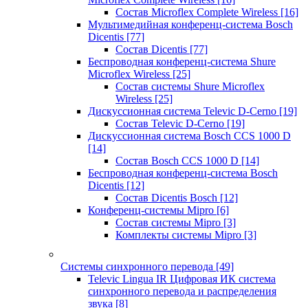
Состав Microflex Complete Wireless
[16]
Мультимедийная конференц-система Bosch
Dicentis
[77]
Состав Dicentis
[77]
Беспроводная конференц-система Shure
Microflex Wireless
[25]
Состав системы Shure Microflex
Wireless
[25]
Дискуссионная система Televic D-Cerno
[19]
Состав Televic D-Cerno
[19]
Дискуссионная система Bosch CCS 1000 D
[14]
Состав Bosch CCS 1000 D
[14]
Беспроводная конференц-система Bosch
Dicentis
[12]
Состав Dicentis Bosch
[12]
Конференц-системы Mipro
[6]
Состав системы Mipro
[3]
Комплекты системы Mipro
[3]
Системы синхронного перевода
[49]
Televic Lingua IR Цифровая ИК система
синхронного перевода и распределения
звука
[8]