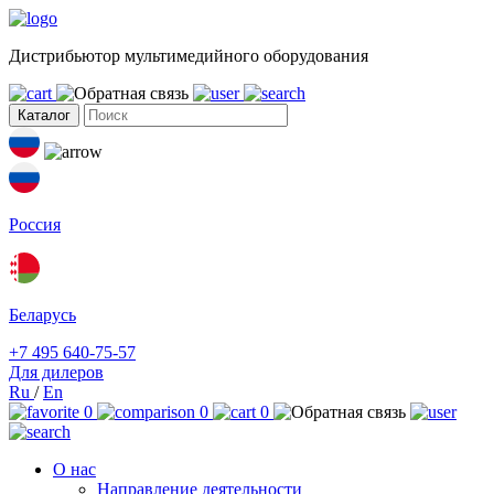
Дистрибьютор мультимедийного оборудования
Каталог
Россия
Беларусь
+7 495 640-75-57
Для дилеров
Ru
/
En
0
0
0
О нас
Направление деятельности