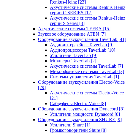
Renkus-Heinz
[23]
Акустические системы Renkus-Heinz
серии C SERIES
[12]
Акустические системы Renkus-Heinz
серии S Series
[3]
Акустические системы TEFRA
[15]
Звуковое оборудование ATEN
[7]
Оборудование звукоусиления TaverLab
[41]
Аудиоинтерфейсы TaverLab
[9]
Аудиопроцессоры TaverLab
[10]
Усилители TaverLab
[9]
Микшеры TaverLab
[2]
Акустические системы TaverLab
[7]
Микрофонные системы TaverLab
[3]
Системы управления TaverLab
[1]
Оборудование звукоусиления Electro-Voice
[29]
Акустические системы Electro-Voice
[21]
Сабвуферы Electro-Voice
[8]
Оборудование звукоусиления Dynacord
[8]
Усилители мощности Dynacord
[8]
Оборудование звукоусиления SHURE
[9]
Усилители Shure
[1]
Громкоговорители Shure
[8]