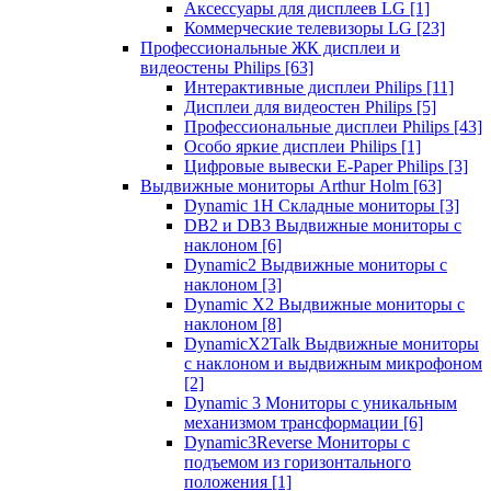
Аксессуары для дисплеев LG
[1]
Коммерческие телевизоры LG
[23]
Профессиональные ЖК дисплеи и
видеостены Philips
[63]
Интерактивные дисплеи Philips
[11]
Дисплеи для видеостен Philips
[5]
Профессиональные дисплеи Philips
[43]
Особо яркие дисплеи Philips
[1]
Цифровые вывески E-Paper Philips
[3]
Выдвижные мониторы Arthur Holm
[63]
Dynamic 1Н Складные мониторы
[3]
DB2 и DB3 Выдвижные мониторы с
наклоном
[6]
Dynamic2 Выдвижные мониторы с
наклоном
[3]
Dynamic X2 Выдвижные мониторы с
наклоном
[8]
DynamicX2Talk Выдвижные мониторы
с наклоном и выдвижным микрофоном
[2]
Dynamic 3 Мониторы с уникальным
механизмом трансформации
[6]
Dynamic3Reverse Мониторы с
подъемом из горизонтального
положения
[1]