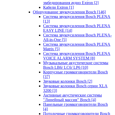
эмбедирования аудио Extron
[2]
Кабели Extron
[1]
Оборудование звукоусиления Bosch
[146]
Система звукоусиления Bosch PLENA
[13]
Система звукоусиления Bosch PLENA
EASY LINE
[14]
Система звукоусиления Bosch PLENA-
All-in-One
[5]
Система звукоусиления Bosch PLENA
Matrix
[5]
Система звукоусиления Bosch PLENA
VOICE ALARM SYSTEM
[8]
Музыкальные акустические системы
Bosch LB6/ LC6/ LP6
[10]
Корпусные громкоговорители Bosch
[37]
Звуковые колонки Bosch
[2]
Звуковые колонки Bosch серии XLA
3200
[3]
Активные акустические системы
"Линейный массив" Bosch
[4]
Панельные громкоговорители Bosch
[4]
Потолочные громкоговорители Bosch