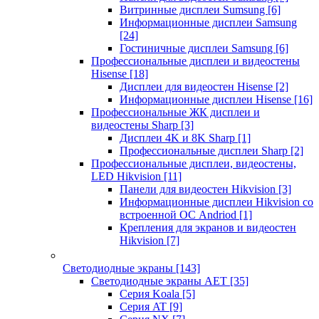
Витринные дисплеи Sumsung
[6]
Информационные дисплеи Samsung
[24]
Гостиничные дисплеи Samsung
[6]
Профессиональные дисплеи и видеостены
Hisense
[18]
Дисплеи для видеостен Hisense
[2]
Информационные дисплеи Hisense
[16]
Профессиональные ЖК дисплеи и
видеостены Sharp
[3]
Дисплеи 4K и 8K Sharp
[1]
Профессиональные дисплеи Sharp
[2]
Профессиональные дисплеи, видеостены,
LED Hikvision
[11]
Панели для видеостен Hikvision
[3]
Информационные дисплеи Hikvision со
встроенной ОС Andriod
[1]
Крепления для экранов и видеостен
Hikvision
[7]
Светодиодные экраны
[143]
Светодиодные экраны AET
[35]
Cерия Koala
[5]
Серия AT
[9]