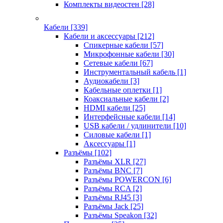
Комплекты видеостен
[28]
Кабели
[339]
Кабели и аксессуары
[212]
Спикерные кабели
[57]
Микрофонные кабели
[30]
Сетевые кабели
[67]
Инструментальный кабель
[1]
Аудиокабели
[3]
Кабельные оплетки
[1]
Коаксиальные кабели
[2]
HDMI кабели
[25]
Интерфейсные кабели
[14]
USB кабели / удлинители
[10]
Силовые кабели
[1]
Аксессуары
[1]
Разъёмы
[102]
Разъёмы XLR
[27]
Разъёмы BNC
[7]
Разъёмы POWERCON
[6]
Разъёмы RCA
[2]
Разъёмы RJ45
[3]
Разъёмы Jack
[25]
Разъёмы Speakon
[32]