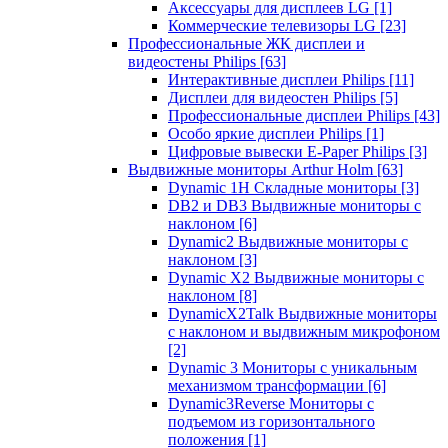
Аксессуары для дисплеев LG
[1]
Коммерческие телевизоры LG
[23]
Профессиональные ЖК дисплеи и
видеостены Philips
[63]
Интерактивные дисплеи Philips
[11]
Дисплеи для видеостен Philips
[5]
Профессиональные дисплеи Philips
[43]
Особо яркие дисплеи Philips
[1]
Цифровые вывески E-Paper Philips
[3]
Выдвижные мониторы Arthur Holm
[63]
Dynamic 1Н Складные мониторы
[3]
DB2 и DB3 Выдвижные мониторы с
наклоном
[6]
Dynamic2 Выдвижные мониторы с
наклоном
[3]
Dynamic X2 Выдвижные мониторы с
наклоном
[8]
DynamicX2Talk Выдвижные мониторы
с наклоном и выдвижным микрофоном
[2]
Dynamic 3 Мониторы с уникальным
механизмом трансформации
[6]
Dynamic3Reverse Мониторы с
подъемом из горизонтального
положения
[1]