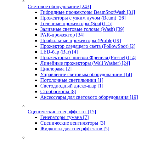
Световое оборудование
[243]
Гибридные прожекторы BeamSpotWash
[31]
Прожекторы с узким лучом (Beam)
[26]
Точечные прожекторы (Spot)
[15]
Заливные световые головы (Wash)
[39]
PAR-прожектор
[34]
Профильные прожекторы (Profile)
[9]
Прожектор следящего света (FollowSpot)
[2]
LED-бар (Bar)
[4]
Прожекторы с линзой Френеля (Fresnel)
[14]
Линейные прожекторы (Wall Washer)
[24]
Циклорама
[2]
Управление световым оборудованием
[14]
Потолочные светильники
[1]
Светодиодный диско-шар
[1]
Стробоскопы
[8]
Аксессуары для светового оборудования
[19]
Сценические спецэффекты
[15]
Генераторы тумана
[7]
Сценические вентиляторы
[3]
Жидкости для спецэффектов
[5]