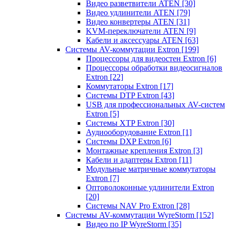
Видео разветвители ATEN
[30]
Видео удлинители ATEN
[79]
Видео конвертеры ATEN
[31]
KVM-переключатели ATEN
[9]
Кабели и аксессуары ATEN
[63]
Системы AV-коммутации Extron
[199]
Процессоры для видеостен Extron
[6]
Процессоры обработки видеосигналов
Extron
[22]
Коммутаторы Extron
[17]
Системы DTP Extron
[43]
USB для профессиональных AV-систем
Extron
[5]
Системы XTP Extron
[30]
Аудиооборудование Extron
[1]
Системы DXP Extron
[6]
Монтажные крепления Extron
[3]
Кабели и адаптеры Extron
[11]
Модульные матричные коммутаторы
Extron
[7]
Оптоволоконные удлинители Extron
[20]
Системы NAV Pro Extron
[28]
Системы AV-коммутации WyreStorm
[152]
Видео по IP WyreStorm
[35]