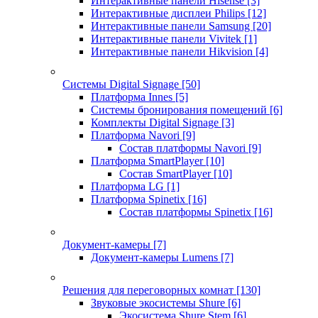
Интерактивные панели Hisense
[3]
Интерактивные дисплеи Philips
[12]
Интерактивные панели Samsung
[20]
Интерактивные панели Vivitek
[1]
Интерактивные панели Hikvision
[4]
Системы Digital Signage
[50]
Платформа Innes
[5]
Системы бронирования помещений
[6]
Комплекты Digital Signage
[3]
Платформа Navori
[9]
Состав платформы Navori
[9]
Платформа SmartPlayer
[10]
Состав SmartPlayer
[10]
Платформа LG
[1]
Платформа Spinetix
[16]
Состав платформы Spinetix
[16]
Документ-камеры
[7]
Документ-камеры Lumens
[7]
Решения для переговорных комнат
[130]
Звуковые экосистемы Shure
[6]
Экосистема Shure Stem
[6]