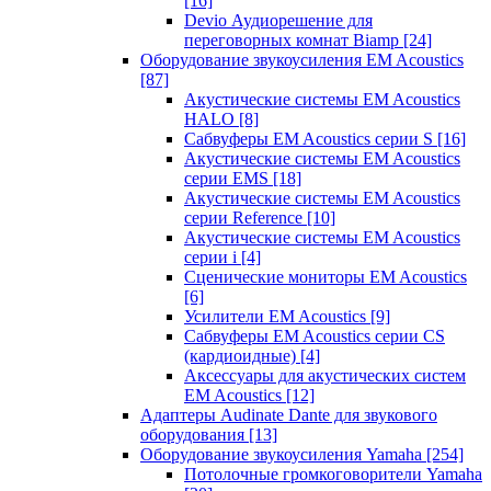
[16]
Devio Аудиорешение для
переговорных комнат Biamp
[24]
Оборудование звукоусиления EM Acoustics
[87]
Акустические системы EM Acoustics
HALO
[8]
Сабвуферы EM Acoustics серии S
[16]
Акустические системы EM Acoustics
серии EMS
[18]
Акустические системы EM Acoustics
серии Reference
[10]
Акустические системы EM Acoustics
серии i
[4]
Сценические мониторы EM Acoustics
[6]
Усилители EM Acoustics
[9]
Сабвуферы EM Acoustics серии CS
(кардиоидные)
[4]
Аксессуары для акустических систем
EM Acoustics
[12]
Адаптеры Audinate Dante для звукового
оборудования
[13]
Оборудование звукоусиления Yamaha
[254]
Потолочные громкоговорители Yamaha