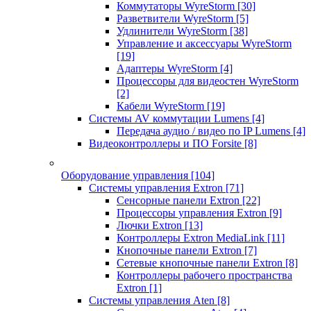
Коммутаторы WyreStorm
[30]
Разветвители WyreStorm
[5]
Удлинители WyreStorm
[38]
Управление и аксессуары WyreStorm
[19]
Адаптеры WyreStorm
[4]
Процессоры для видеостен WyreStorm
[2]
Кабели WyreStorm
[19]
Системы AV коммутации Lumens
[4]
Передача аудио / видео по IP Lumens
[4]
Видеоконтроллеры и ПО Forsite
[8]
Оборудование управления
[104]
Системы управления Extron
[71]
Сенсорные панели Extron
[22]
Процессоры управления Extron
[9]
Лючки Extron
[13]
Контроллеры Extron MediaLink
[11]
Кнопочные панели Extron
[7]
Сетевые кнопочные панели Extron
[8]
Контроллеры рабочего пространства
Extron
[1]
Системы управления Aten
[8]