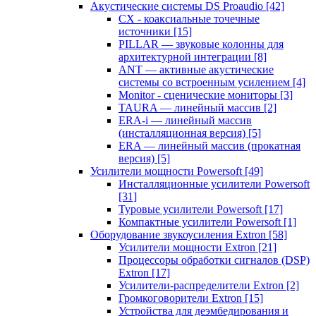
Акустические системы DS Proaudio
[42]
CX - коаксиальные точечные
источники
[15]
PILLAR — звуковые колонны для
архитектурной интеграции
[8]
ANT — активные акустические
системы со встроенным усилением
[4]
Monitor - сценические мониторы
[3]
TAURA — линейный массив
[2]
ERA-i — линейный массив
(инсталляционная версия)
[5]
ERA — линейный массив (прокатная
версия)
[5]
Усилители мощности Powersoft
[49]
Инсталляционные усилители Powersoft
[31]
Туровые усилители Powersoft
[17]
Компактные усилители Powersoft
[1]
Оборудование звукоусиления Extron
[58]
Усилители мощности Extron
[21]
Процессоры обработки сигналов (DSP)
Extron
[17]
Усилители-распределители Extron
[2]
Громкоговорители Extron
[15]
Устройства для деэмбедирования и