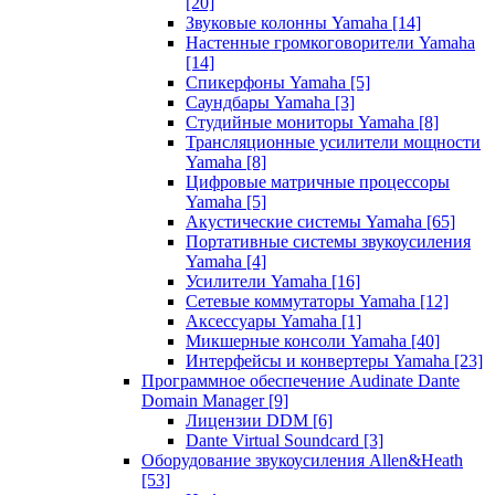
[20]
Звуковые колонны Yamaha
[14]
Настенные громкоговорители Yamaha
[14]
Спикерфоны Yamaha
[5]
Саундбары Yamaha
[3]
Студийные мониторы Yamaha
[8]
Трансляционные усилители мощности
Yamaha
[8]
Цифровые матричные процессоры
Yamaha
[5]
Акустические системы Yamaha
[65]
Портативные системы звукоусиления
Yamaha
[4]
Усилители Yamaha
[16]
Сетевые коммутаторы Yamaha
[12]
Аксессуары Yamaha
[1]
Микшерные консоли Yamaha
[40]
Интерфейсы и конвертеры Yamaha
[23]
Программное обеспечение Audinate Dante
Domain Manager
[9]
Лицензии DDM
[6]
Dante Virtual Soundcard
[3]
Оборудование звукоусиления Allen&Heath
[53]