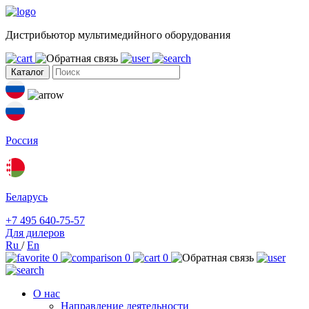
Дистрибьютор мультимедийного оборудования
Каталог
Россия
Беларусь
+7 495 640-75-57
Для дилеров
Ru
/
En
0
0
0
О нас
Направление деятельности