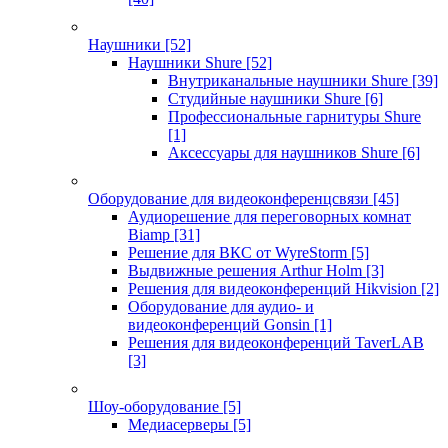
Наушники
[52]
Наушники Shure
[52]
Внутриканальные наушники Shure
[39]
Студийные наушники Shure
[6]
Профессиональные гарнитуры Shure
[1]
Аксессуары для наушников Shure
[6]
Оборудование для видеоконференцсвязи
[45]
Аудиорешение для переговорных комнат
Biamp
[31]
Решение для ВКС от WyreStorm
[5]
Выдвижные решения Arthur Holm
[3]
Решения для видеоконференций Hikvision
[2]
Оборудование для аудио- и
видеоконференций Gonsin
[1]
Решения для видеоконференций TaverLAB
[3]
Шоу-оборудование
[5]
Медиасерверы
[5]