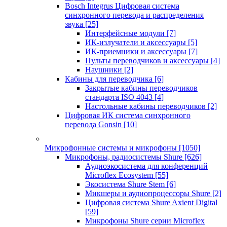
Bosch Integrus Цифровая система
синхронного перевода и распределения
звука
[25]
Интерфейсные модули
[7]
ИК-излучатели и аксессуары
[5]
ИК-приемники и аксессуары
[7]
Пульты переводчиков и аксессуары
[4]
Наушники
[2]
Кабины для переводчика
[6]
Закрытые кабины переводчиков
стандарта ISO 4043
[4]
Настольные кабины переводчиков
[2]
Цифровая ИК система синхронного
перевода Gonsin
[10]
Микрофонные системы и микрофоны
[1050]
Микрофоны, радиосистемы Shure
[626]
Аудиоэкосистема для конференций
Microflex Ecosystem
[55]
Экосистема Shure Stem
[6]
Микшеры и аудиопроцессоры Shure
[2]
Цифровая система Shure Axient Digital
[59]
Микрофоны Shure серии Microflex