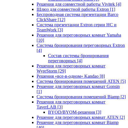
Решения для совместной работы Vivitek
[4]
Шлюз для совместной работы Extron
[1]
Беспроводная система презентации Barco
ClickShare
[12]
Система презентации Extron серии HC и
TeamWork
[3]
Решения для переговорных комнат Yamaha
[10]
Система бронирования переговорных Extron
[4]
Состав системы бронирования
переговорных
[4]
Решения для переговорных комнат
WyreStorm
[29]
Решения «все-в-одном» Kandao
[8]
Система бронирования помещений ATEN
[5]
Решение для переговорных комнат Gonsin
[1]
Система бронирования помещений Biamp
[2]
Решения для переговорных комнат
TaverLAB
[3]
BYOD/BYOM-решения
[3]
Решение для переговорных комнат ATEN
[2]
Решение для переговорных комнат Biamp
[40]