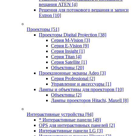
вещания ATEN
[4]
Решения для потокового вещания и записи
Extron
[10]
Проекторы
[51]
Проекторы Digital Projection
[38]
Серия M-Vision
[3]
Серия E-Vision
[9]
Серия Insight
[1]
Серия Titan
[4]
Серия Satellite
[1]
Объективы
[20]
Проекционные экраны Adeo
[3]
Серия Professional
[2]
Управление и аксессуары
[1]
Лампы и объективы для проекторов
[10]
Объективы
[2]
Лампы проекторов Hitachi, Maxell
[8]
Интерактивные устройства
[94]
* Интерактивные панели
[49]
OPS для интерактивных панелей
[2]
Интерактивные панели LG
[3]