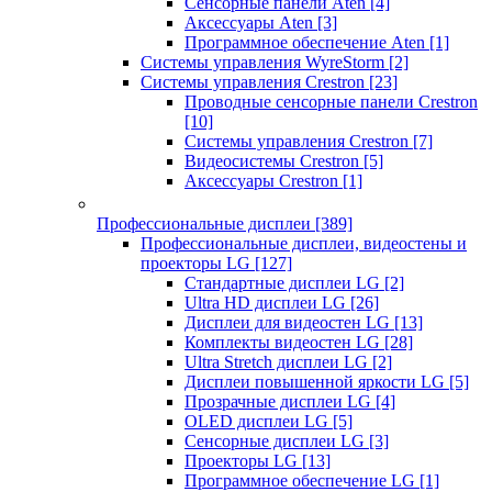
Сенсорные панели Aten
[4]
Аксессуары Aten
[3]
Программное обеспечение Aten
[1]
Системы управления WyreStorm
[2]
Системы управления Crestron
[23]
Проводные сенсорные панели Crestron
[10]
Системы управления Crestron
[7]
Видеосистемы Crestron
[5]
Аксессуары Crestron
[1]
Профессиональные дисплеи
[389]
Профессиональные дисплеи, видеостены и
проекторы LG
[127]
Стандартные дисплеи LG
[2]
Ultra HD дисплеи LG
[26]
Дисплеи для видеостен LG
[13]
Комплекты видеостен LG
[28]
Ultra Stretch дисплеи LG
[2]
Дисплеи повышенной яркости LG
[5]
Прозрачные дисплеи LG
[4]
OLED дисплеи LG
[5]
Сенсорные дисплеи LG
[3]
Проекторы LG
[13]
Программное обеспечение LG
[1]