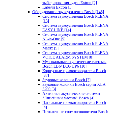
эмбедирования аудио Extron
[2]
Кабели Extron
[1]
Оборудование звукоусиления Bosch
[146]
Система звукоусиления Bosch PLENA
[13]
Система звукоусиления Bosch PLENA
EASY LINE
[14]
Система звукоусиления Bosch PLENA-
All-in-One
[5]
Система звукоусиления Bosch PLENA
Matrix
[5]
Система звукоусиления Bosch PLENA
VOICE ALARM SYSTEM
[8]
Музыкальные акустические системы
Bosch LB6/ LC6/ LP6
[10]
Корпусные громкоговорители Bosch
[37]
Звуковые колонки Bosch
[2]
Звуковые колонки Bosch серии XLA
3200
[3]
Активные акустические системы
"Линейный массив" Bosch
[4]
Панельные громкоговорители Bosch
[4]
Потолочные громкоговорители Bosch