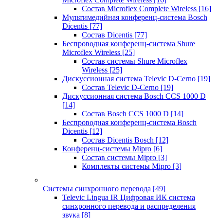
Состав Microflex Complete Wireless
[16]
Мультимедийная конференц-система Bosch
Dicentis
[77]
Состав Dicentis
[77]
Беспроводная конференц-система Shure
Microflex Wireless
[25]
Состав системы Shure Microflex
Wireless
[25]
Дискуссионная система Televic D-Cerno
[19]
Состав Televic D-Cerno
[19]
Дискуссионная система Bosch CCS 1000 D
[14]
Состав Bosch CCS 1000 D
[14]
Беспроводная конференц-система Bosch
Dicentis
[12]
Состав Dicentis Bosch
[12]
Конференц-системы Mipro
[6]
Состав системы Mipro
[3]
Комплекты системы Mipro
[3]
Системы синхронного перевода
[49]
Televic Lingua IR Цифровая ИК система
синхронного перевода и распределения
звука
[8]