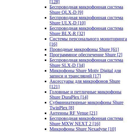
[128]
Беспроводная микрофонная система
Shure QLX-D
[9]
Беспроводная микрофонная система
Shure ULX-D
[10]
Беспроводная микрофонная система
Shure BLX-R
[32]
Системы персонального мониторинга
[16]
Проводные микрофоны Shure
[61]
Программное обеспечение Shure
[2]
Беспроводная микрофонная система
Shure SLX-D
[34]
Микрофоны Shure Motiv Digital для
записи и трансляций
[17]
Аксессуары для микрофонов Shure
[121]
Головные и петличные микрофоны
Shure DuraPlex
[14]
Субминиатюрные микрофоны Shure
TwinPlex
[8]
Антенны RF Venue
[21]
Беспроводная микрофонная система
Shure MXW NEXT 2
[16]
Микрофоны Shure Nexadyne
[10]