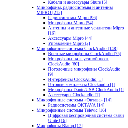
Кабели и аксессуары Shure
[5]
Микрофоны, радиосистемы и антенны
MIPRO
[212]
Радиосистемы Mipro
[96]
Микрофоны Mipro
[54]
Антенны и антенные усилители Mipro
[16]
Аксессуары Mipro
[44]
Управление Mipro
[2]
Микрофонные системы ClockAudio
[148]
Врезные микрофоны ClockAudio
[75]
Микрофоны на «гусиной шее»
ClockAudio
[60]
Потолочные микрофоны ClockAudio
[9]
Интерфейсы ClockAudio
[1]
Готовые комплекты Clockaudio
[1]
Микрофоны Dante/USB ClockAudio
[1]
Аксессуары Clockaudio
[1]
Микрофонные системы «Октава»
[14]
Радиосистемы OKTAVA
[14]
Микрофонные системы Televic
[16]
Цифровая беспроводная система связи
Unite
[16]
Микрофоны Biamp
[17]