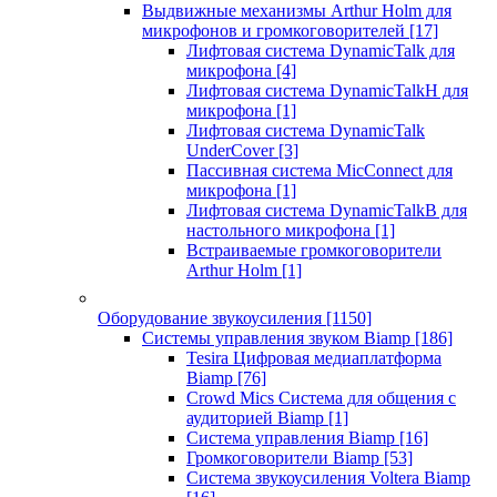
Выдвижные механизмы Arthur Holm для
микрофонов и громкоговорителей
[17]
Лифтовая система DynamicTalk для
микрофона
[4]
Лифтовая система DynamicTalkH для
микрофона
[1]
Лифтовая система DynamicTalk
UnderCover
[3]
Пассивная система MicConnect для
микрофона
[1]
Лифтовая система DynamicTalkB для
настольного микрофона
[1]
Встраиваемые громкоговорители
Arthur Holm
[1]
Оборудование звукоусиления
[1150]
Системы управления звуком Biamp
[186]
Tesira Цифровая медиаплатформа
Biamp
[76]
Crowd Mics Система для общения с
аудиторией Biamp
[1]
Система управления Biamp
[16]
Громкоговорители Biamp
[53]
Система звукоусиления Voltera Biamp