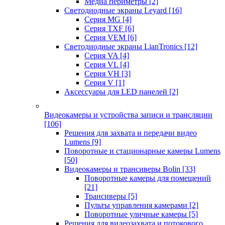
Медиа периметры
[2]
Светодиодные экраны Leyard
[16]
Серия MG
[4]
Серия TXF
[6]
Серия VEM
[6]
Светодиодные экраны LianTronics
[12]
Серия VA
[4]
Серия VL
[4]
Серия VH
[3]
Серия V
[1]
Аксессуары для LED панелей
[2]
Видеокамеры и устройства записи и трансляции
[106]
Решения для захвата и передачи видео
Lumens
[9]
Поворотные и стационарные камеры Lumens
[50]
Видеокамеры и трансиверы Bolin
[33]
Поворотные камеры для помещений
[21]
Трансиверы
[5]
Пульты управления камерами
[2]
Поворотные уличные камеры
[5]
Решения для видеозахвата и потокового