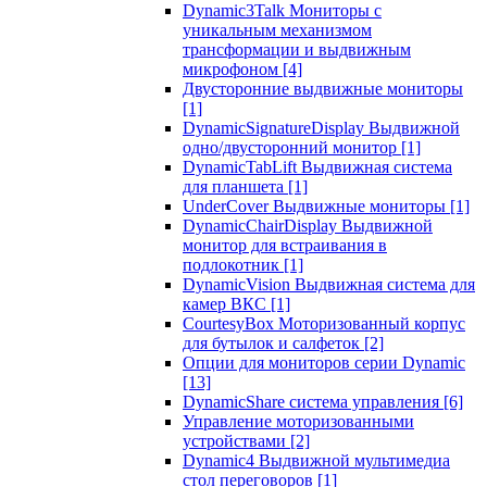
Dynamic3Talk Мониторы с
уникальным механизмом
трансформации и выдвижным
микрофоном
[4]
Двусторонние выдвижные мониторы
[1]
DynamicSignatureDisplay Выдвижной
одно/двусторонний монитор
[1]
DynamicTabLift Выдвижная система
для планшета
[1]
UnderCover Выдвижные мониторы
[1]
DynamicChairDisplay Выдвижной
монитор для встраивания в
подлокотник
[1]
DynamicVision Выдвижная система для
камер ВКС
[1]
CourtesyBox Моторизованный корпус
для бутылок и салфеток
[2]
Опции для мониторов серии Dynamic
[13]
DynamicShare система управления
[6]
Управление моторизованными
устройствами
[2]
Dynamic4 Выдвижной мультимедиа
стол переговоров
[1]