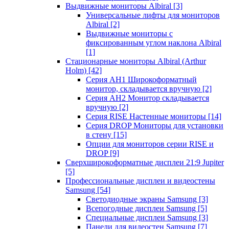
Выдвижные мониторы Albiral
[3]
Универсальные лифты для мониторов
Albiral
[2]
Выдвижные мониторы с
фиксированным углом наклона Albiral
[1]
Стационарные мониторы Albiral (Arthur
Holm)
[42]
Серия AH1 Широкоформатный
монитор, складывается вручную
[2]
Серия AH2 Монитор складывается
вручную
[2]
Серия RISE Настенные мониторы
[14]
Серия DROP Мониторы для установки
в стену
[15]
Опции для мониторов серии RISE и
DROP
[9]
Сверхширокоформатные дисплеи 21:9 Jupiter
[5]
Профессиональные дисплеи и видеостены
Samsung
[54]
Светодиодные экраны Samsung
[3]
Всепогодные дисплеи Samsung
[5]
Специальные дисплеи Samsung
[3]
Панели для видеостен Samsung
[7]