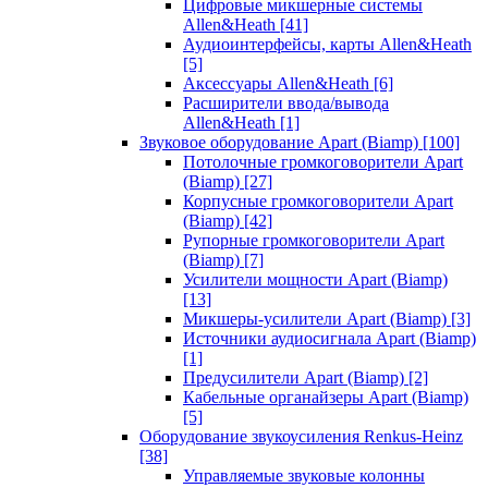
Цифровые микшерные системы
Allen&Heath
[41]
Аудиоинтерфейсы, карты Allen&Heath
[5]
Аксессуары Allen&Heath
[6]
Расширители ввода/вывода
Allen&Heath
[1]
Звуковое оборудование Apart (Biamp)
[100]
Потолочные громкоговорители Apart
(Biamp)
[27]
Корпусные громкоговорители Apart
(Biamp)
[42]
Рупорные громкоговорители Apart
(Biamp)
[7]
Усилители мощности Apart (Biamp)
[13]
Микшеры-усилители Apart (Biamp)
[3]
Источники аудиосигнала Apart (Biamp)
[1]
Предусилители Apart (Biamp)
[2]
Кабельные органайзеры Apart (Biamp)
[5]
Оборудование звукоусиления Renkus-Heinz
[38]
Управляемые звуковые колонны