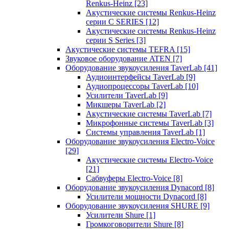
Renkus-Heinz
[23]
Акустические системы Renkus-Heinz
серии C SERIES
[12]
Акустические системы Renkus-Heinz
серии S Series
[3]
Акустические системы TEFRA
[15]
Звуковое оборудование ATEN
[7]
Оборудование звукоусиления TaverLab
[41]
Аудиоинтерфейсы TaverLab
[9]
Аудиопроцессоры TaverLab
[10]
Усилители TaverLab
[9]
Микшеры TaverLab
[2]
Акустические системы TaverLab
[7]
Микрофонные системы TaverLab
[3]
Системы управления TaverLab
[1]
Оборудование звукоусиления Electro-Voice
[29]
Акустические системы Electro-Voice
[21]
Сабвуферы Electro-Voice
[8]
Оборудование звукоусиления Dynacord
[8]
Усилители мощности Dynacord
[8]
Оборудование звукоусиления SHURE
[9]
Усилители Shure
[1]
Громкоговорители Shure
[8]